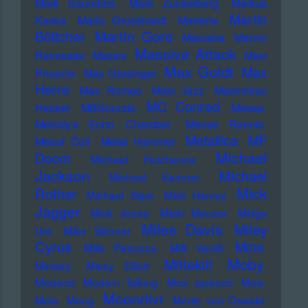
Mark Saunders
Mark Zuckerberg
Markus
Martin
Kavka
Marlo Grosshardt
Marteria
Martin Gore
Böttcher
Marusha
Marvin
Massive Attack
Rainwater
Massiv
Mavi
Max Goldt
Max
Phoenix
Max Giesinger
Herre
Max Romeo
Maxi Jazz
Maximilian
MC Conrad
Hecker
MBSounds
Meese
Melody's Echo Chamber
Mense Reents
Metallica
MF
Mesut Özil
Metal Hammer
Michael
Doom
Michael Hutchence
Jackson
Michael
Michael Kemner
Mick
Rother
Michael Stipe
Mick Harvey
Jagger
Mick Jones
Micki Meuser
Midge
Miles Davis
Miley
Ure
Mike Skinner
Cyrus
Mine
Mille Petrozza
Milli Vanilli
Moby
Mittekill
Ministry
Missy Elliott
Moderat
Modern Talking
Moe Jacksch
Mois
Moonriivr
Mola
Moog
Moritz von Oswald