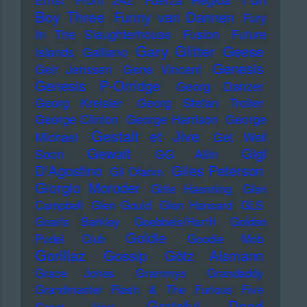
Boy Three
Funny van Dannen
Fury
In The Slaughterhouse
Fusion
Future
Gary Glitter
Geese
Islands
Galliano
Genesis
Geir Jenssen
Gene Vincent
Genesis P-Orridge
Georg Danzer
Georg Kreisler
Georg Stefan Troller
George Clinton
George Harrison
George
Gestalt et Jive
Michael
Get Well
Gewalt
Gigi
Soon
GG Allin
D'Agostino
Giles Peterson
Gil Ofarim
Giorgio Moroder
Gitte Haenning
Glen
Campbell
Glen Gould
Glen Hansard
GLS
Gnarls Barkley
Goebbels/Harth
Golden
Goldie
Pudel Club
Goodie Mob
Gorillaz
Gossip
Götz Alsmann
Grace Jones
Grammys
Grandaddy
Grandmaster Flash & The Furious Five
Grateful Dead
Grant Hart