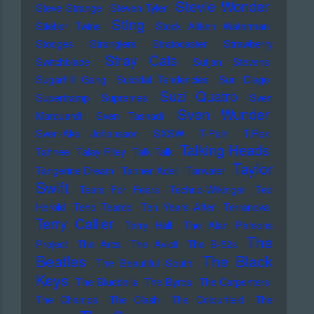
Stevie Wonder
Steve Strange
Steven Tyler
Sting
Stieber Twins
Stock Aitken Waterman
Stooges
Stranglers
Stratocaster
Strawberry
Stray Cats
Switchblade
Sufjan Stevens
Sugarhill Gang
Suicidal Tendencies
Sun Diego
Suzi Quatro
Supertramp
Supremes
Sven
Sven Wunder
Marquardt
Sven Tasnadi
Sven-Ake Johansson
SXSW
T-Pain
T.Rex
Talking Heads
Tahnee
Talay Riley
Talk Talk
Taylor
Tangerine Dream
Tanner Adell
Tarwater
Swift
Tears For Fears
Techno-Wikinger
Ted
Herold
Teho Teardo
Ten Years After
Terranova
Terry Callier
Terry Hall
The Alan Parsons
The
Project
The Arcs
The Avicii
The B-52s
Beatles
The Black
The Beautiful South
Keys
The Bluebells
The Byrds
The Carpenters
The Champs
The Clash
The Colourfield
The