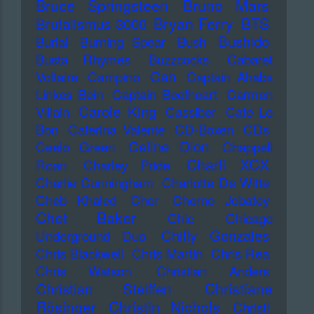
Bruce Springsteen
Bruno Mars
Bryan Ferry
BTS
Brutalismus 3000
Bushido
Burial
Burning Spear
Bush
Busta Rhymes
Buzzcocks
Cabaret
Can
Voltaire
Campino
Captain Ahabs
Linkes Bein
Captain Beefheart
Carmen
Carole King
Villain
Cassiber
Cate Le
Bon
Caterina Valente
CD-Boxen
CDs
Celine Dion
Ceelo Green
Chappell
Charli XCX
Roan
Charley Pride
Charlie Cunningham
Charlotte De Witte
Cheb Khaled
Cher
Cherno Jobatey
Chet Baker
Chic
Chicago
Chilly Gonzales
Underground Duo
Chris Blackwell
Chris Martin
Chris Rea
Chris Watson
Christian Anders
Christiane
Christian Steiffen
Rösinger
Christin Nichols
Christl