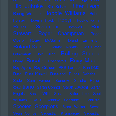
Rio Juhnke
Ritter Lean
Rio Reiser
Robbie Williams
Robag Wruhme
Robert
Robyn
Forster
Roberta Flack
Rock-o-Rama
Rod
Rocko Schamoni
Rockwell
Stewart
Roger Champman
Roger
Cicero
Roger McGuinn
Roland Emmerich
Roland Kaiser
Roland Owsnitzki
Rolf Dieter
Rolling Stones
Brinkmann
Rolf Kühn
Rosalia
Roxy Music
Romy
Rosenstolz
Roy Ayers
Roy Orbison
RPS Lanrue
Run-DMC
Rush
Russ Kunkel
Russland
Rutles
Sababa 5
Sade
Sam Fender
Sandow
Sandra Hüller
Santiano
Sarah Connor
Sarah Davachi
Sarah
Engels
Sarah Wild
Sasha
Saturndaze
Saul
Williams
Sault
Schnipo Schranke
Schürze
Scorpions
Scooter
Scott Walker
Scycs
Sean Combs
Sebastian Krumbiegel
Sebastian