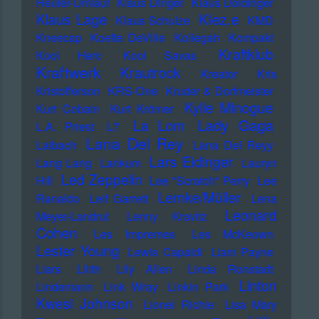
Heufer-Umlauf
Klaus Dinger
Klaus Doldinger
Klez.e
Klaus Lage
Klaus Schulze
KMD
Kneecap
Koefte DeVille
Kollegah
Kompakt
Kraftklub
Kool Herc
Kool Savas
Kraftwerk
Krautrock
Kreator
Kris
Kristofferson
KRS-One
Kruder & Dorfmeister
Kylie Minogue
Kurt Cobain
Kurt Krömer
Lady Gaga
La Lom
L.A. Priest
L7
Lana Del Rey
Laibach
Lana Del Reyy
Lars Eidinger
Lang Lang
Lankum
Lauryn
Led Zeppelin
Hill
Lee "Scratch" Perry
Lee
Lemke/Müller
Ranaldo
Leif Garrett
Lena
Leonard
Meyer-Landrut
Lenny Kravitz
Cohen
Les Impremes
Les McKeown
Lester Young
Lewis Capaldi
Liam Payne
Liars
Lilith
Lily Allen
Linda Ronstadt
Linton
Lindemann
Link Wray
Linkin Park
Kwesi Johnson
Lionel Richie
Lisa Mary