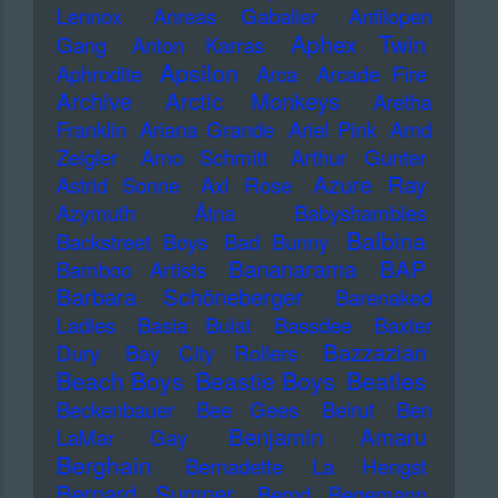
Lennox
Anreas Gabalier
Antilopen
Aphex Twin
Gang
Anton Karras
Apsilon
Aphrodite
Arca
Arcade Fire
Archive
Arctic Monkeys
Aretha
Franklin
Ariana Grande
Ariel Pink
Arnd
Zeigler
Arno Schmitt
Arthur Gunter
Azure Ray
Astrid Sonne
Axl Rose
Azymuth
Ätna
Babyshambles
Balbina
Backstreet Boys
Bad Bunny
Bananarama
BAP
Bamboo Artists
Barbara Schöneberger
Barenaked
Ladies
Basia Bulat
Bassdee
Baxter
Bazzazian
Dury
Bay City Rollers
Beach Boys
Beastie Boys
Beatles
Beckenbauer
Bee Gees
Beirut
Ben
Benjamin Amaru
LaMar Gay
Berghain
Bernadette La Hengst
Bernard Sumner
Bernd Begemann