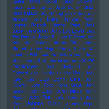
Jantra
Jarvis Cocker
Jason Donovan
Jazz
Jason Lytle
Jay Z
Jaye Muller
Jazzmatazz
Jean-Michel Jarre
Jefferson
Airplane
Jello Biafra
Jennifer Finch
Jennifer Rostock
Jennifer Weist
Jens
Jerry Lee Lewis
Balzer
Jerry Butler
Jeru
The Damaja
Jethro Tull
Jim E Brown
Jim
Kerr
Jim Rakete
Jimmy Cliff
Jimmy
Kimmel
Jimmy Page
Jimmy Savile
JJ
Joachim Witt
Joan As Policewoman
Joan
Jochen
Baez
JoanJett
Joanna Newsome
Distelmayer
Jock McDonald
Joe
Joe Jackson
Goddard
Joe Meek
Joey
John Cale
Kelly
John Cage
John
Fogerty
John Foxx
John Grant
John
John Maus
Lennon
John Lydon
John
John Peel
Mayall
John Travolta
John
Johnny Cash
Zorn
Johnny Depp