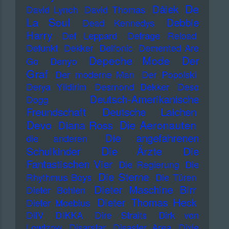
De
Dälek
David Lynch
David Thomas
La Soul
Debbie
Dead Kennedys
Harry
Def Leppard
Defrage Reload
Defunkt
Dekker
Delfonic
Demented Are
Depeche Mode
Der
Go
Denyo
Graf
Der moderne Man
Der Popolski
Derya Yildirim
Desmond Dekker
Deso
Deutsch-Amerikanische
Dogg
Freundschaft
Deutsche Laichen
Devo
Die Aeronauten
Diana Ross
Die angefahrenen
die anderen
Die Ärzte
Schulkinder
Die
Fantastischen Vier
Die Regierung
Die
Die Sterne
Rhythmus Boys
Die Türen
Dieter Maschine Birr
Dieter Bohlen
Dieter Thomas Heck
Dieter Moebius
DiIV
DIKKA
Dire Straits
Dirk von
Lowtzow
Disarstar
Disaster Area
Dixie