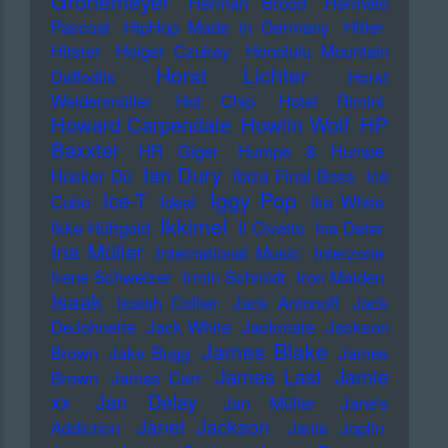
Grönemeyer
Herman Brood
Hermeto
Pascoal
HipHop Made in Germany
Hitler
Hitster
Holger Czukay
Honolulu Mountain
Horst Lichter
Daffodils
Horst
Weidenmüller
Hot Chip
Hotel Rimini
Howard Carpendale
Howlin Wolf
HP
Baxxter
HR Giger
Humpe & Humpe
Ian Dury
Hüsker Dü
Ibiza Final Boss
Ice
Iggy Pop
Ice-T
Cube
Ideal
Ike White
Ikkimel
Ikke Hüftgold
Il Civetto
Ina Deter
Ina Müller
International Music
Interzone
Irene Schweizer
Irmin Schmidt
Iron Maiden
Isaak
Isaiah Collier
Jack Antonoff
Jack
DeJohnette
Jack White
Jackmate
Jackson
James Blake
Brown
Jake Bugg
James
James Last
Jamie
Brown
James Carr
xx
Jan Delay
Jan Müller
Jane's
Janet Jackson
Addiction
Janis Joplin