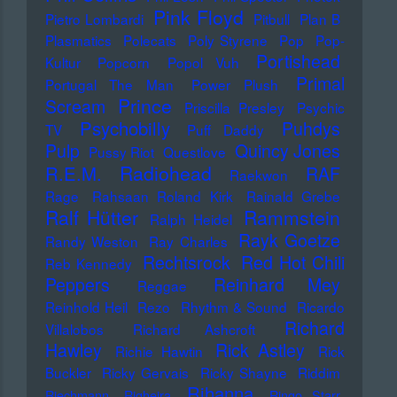
Pink Floyd
Pietro Lombardi
Pitbull
Plan B
Plasmatics
Polecats
Poly Styrene
Pop
Pop-
Portishead
Kultur
Popcorn
Popol Vuh
Primal
Portugal The Man
Power Plush
Prince
Scream
Priscilla Presley
Psychic
Psychobilly
Puhdys
TV
Puff Daddy
Pulp
Quincy Jones
Pussy Riot
Questlove
Radiohead
R.E.M.
RAF
Raekwon
Rage
Rahsaan Roland Kirk
Rainald Grebe
Ralf Hütter
Rammstein
Ralph Heidel
Rayk Goetze
Randy Weston
Ray Charles
Rechtsrock
Red Hot Chili
Reb Kennedy
Peppers
Reinhard Mey
Reggae
Reinhold Heil
Rezo
Rhythm & Sound
Ricardo
Richard
Villalobos
Richard Ashcroft
Hawley
Rick Astley
Richie Hawtin
Rick
Buckler
Ricky Gervais
Ricky Shayne
Riddim
Rihanna
Riechmann
Righeira
Ringo Starr