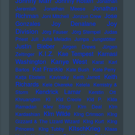
Johnny Marr
Johnny Rotten
Jonathan
Jonathan
Jeremiah
Jonathan Meese
Richman
Jose
Joni Mitchell
Jonzun Crew
Joy
Gonzales
Joy Denalane
Division
Jörg Fauser
Jörg Stempel
Judas
Priest
Juli
Julia Meladin
Jumpa
Jungstötter
Justin Bieber
Jürgen Drews
Jürgen
K.I.Z.
Kae Tempest
Kamasi
Zeltinger
Kanye West
Washington
Karat
Karl
Kat Frankie
Bartos
Kate Bush
Kate Perry
Keith
Katja Ebstein
Kavinsky
Keith Jarrett
Richards
Kele Okereke
Kelela
Kemistry &
Kendrick Lamar
Storm
Kerstin Ott
Khruangbin
KI
KId Creole
KId P.
KIda
Ramadan
KIev Stingl
KIm Deal
KIm
KIm Wilde
Kardashian
KIng Crimson
KIng
Gizzard & The Lizard Wizard
KIng Kurt
KIng
KItschKrieg
Princess
KIng Tubby
Klaas