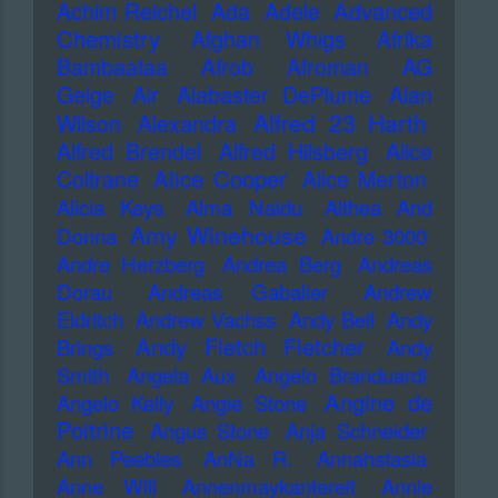
Advanced
Achim Reichel
Ada
Adele
Chemistry
Afghan Whigs
Afrika
Bambaataa
Afrob
Afroman
AG
Geige
Air
Alabaster DePlume
Alan
Alfred 23 Harth
Wilson
Alexandra
Alfred Brendel
Alfred Hilsberg
Alice
Alice Cooper
Coltrane
Alice Merton
Alicia Keys
Alma Naidu
Althea And
Amy Winehouse
Donna
Andre 3000
Andre Herzberg
Andrea Berg
Andreas
Dorau
Andreas Gabalier
Andrew
Eldritch
Andrew Vachss
Andy Bell
Andy
Andy Fletch Fletcher
Brings
Andy
Smith
Angela Aux
Angelo Branduardi
Angine de
Angelo Kelly
Angie Stone
Poitrine
Angus Stone
Anja Schneider
Ann Peebles
AnNa R.
Annahstasia
Anne Will
Annenmaykantereit
Annie