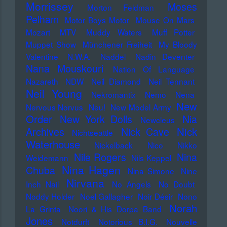
Morrissey
Moses
Morton Feldman
Pelham
Motor Boys Motor
Mouse On Mars
Mozart
MTV
Muddy Waters
Muff Potter
Muppet Show
Münchener Freiheit
My Bloody
Valentine
N.W.A.
Naddel
Nadin Deventer
Nana Mouskouri
Nation Of Language
Nazareth
NDW
Neil Diamond
Neil Tennant
Neil Young
Nekromantix
Nemo
Nena
New
Nervous Norvus
Neu!
New Model Army
Order
New York Dolls
Nia
Newcleus
Nick
Archives
Nick Cave
Nichtseattle
Waterhouse
Nickelback
Nico
Nikko
Nile Rogers
Nina
Weidemann
Nils Keppel
Nina Hagen
Chuba
Nina Simone
Nine
Nirvana
Inch Nail
No Angels
No Doubt
Noddy Holder
Noel Gallagher
Noir Désir
Nono
Norah
La Grinta
Noori & His Dorpa Band
Jones
Notdurft
Notorious B.I.G.
Nouvelle