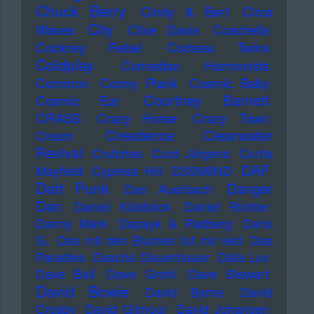
Chuck Berry
Cindy & Bert
Circa
City
Waves
Clive Davis
Coachella
Cockney Rebel
Cocteau Twins
Coldplay
Comedian Harmonists
Common
Conny Plank
Cosmic Baby
Courtney Barnett
Cosmic Ear
CRASS
Crazy Horse
Crazy Town
Creedence Clearwater
Cream
Revival
Crutches
Curd Jürgens
Curtis
DAF
Mayfield
Cypress Hill
D3SM6ND
Daft Punk
Danger
Dan Auerbach
Dan
Daniel Küblböck
Daniel Richter
Danny Mark
Dapayk & Padberg
Dario
G.
Das mit den Blumen tut mir leid
Das
Paradies
Dascha Dauenhauer
Data Luv
Dave Ball
Dave Grohl
Dave Stewart
David Bowie
David Byrne
David
Crosby
David Gilmour
David Johansen