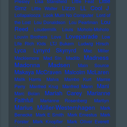
Little
Presley
Lisa Stansfield
Little Feat
LL Cool J
Simz
Lizzo
Little Walter
Lollapalooza
Look Mum No Computer
Lord of
Lou
the Lost
Lou Donaldson
Lou Pearlman
Reed
Loudermilk
Louis Moholo-Moholo
Loveparade
Louvin Brothers
Love
Low
Life Rich Kids
LTJ Bukem
Ludwig Hirsch
Lyca
Lynyrd Skynyrd
Mac Miller
Madness
Macklemore
Mad Sin
Madlib
Madonna
Madsen
Main Source
Makaya McCraven
Malcolm McLaren
Malik Harris
Malva
Mambo Kurt
Mamie
Mani
Perry
Manfred Krug
Manfred Mann
Mariah Carey
Marianne
Marc Bolan
Faithfull
Marianne Rosenberg
Marilyn
Marius Müller-Westernhagen
Mark
Benecke
Mark E Smith
Mark Ernestus
Mark
Forster
Mark Knopfler
Mark Oliver Everett