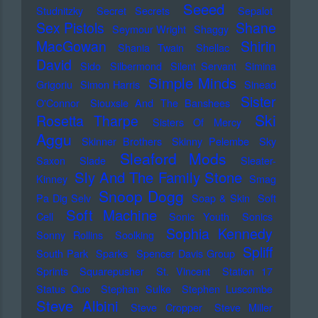
Seeed
Studnitzky
Secret Secrets
Sepalot
Sex Pistols
Shane
Seymour Wright
Shaggy
MacGowan
Shirin
Shania Twain
Shellac
David
Sido
Silbermond
Silent Servant
Simina
Simple Minds
Grigoriu
Simon Harris
Sinead
Sister
O'Connor
Siouxsie And The Banshees
Ski
Rosetta Tharpe
Sisters Of Mercy
Aggu
Skinner Brothers
Skinny Pelembe
Sky
Sleaford Mods
Saxon
Slade
Sleater-
Sly And The Family Stone
Kinney
Smag
Snoop Dogg
Pa Dig Selv
Soap & Skin
Soft
Soft Machine
Cell
Sonic Youth
Sonics
Sophia Kennedy
Sonny Rollins
Soolking
Spliff
South Park
Sparks
Spencer Davis Group
Sprints
Squarepusher
St. Vincent
Station 17
Status Quo
Stephan Sulke
Stephen Luscombe
Steve Albini
Steve Cropper
Steve Miller