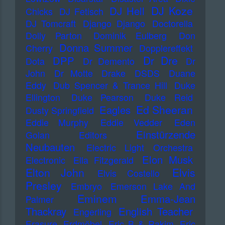
DJ Koze
DJ Hell
Chicks
DJ Fetisch
DJ Tomcraft
Django Django
Doctorella
Dolly Parton
Dominik Eulberg
Don
Donna Summer
Cherry
Dopplereffekt
Dr Dre
DPP
Dota
Dr Demento
Dr
John
Dr Motte
Drake
DSDS
Duane
Eddy
Dub Spencer & Trance Hill
Duke
Ellington
Duke Pearson
Duke Reid
Ed Sheeran
Eagles
Dusty Springfield
Eddie Murphy
Eddie Vedder
Eden
Einstürzende
Golan
Editors
Neubauten
Electric Light Orchestra
Elon Musk
Electronic
Ella Fitzgerald
Elton John
Elvis
Elvis Costello
Presley
Embryo
Emerson Lake And
Eminem
Emma-Jean
Palmer
Thackray
English Teacher
Engerling
Erasure
Erdmöbel
Eric B & Rakim
Eric