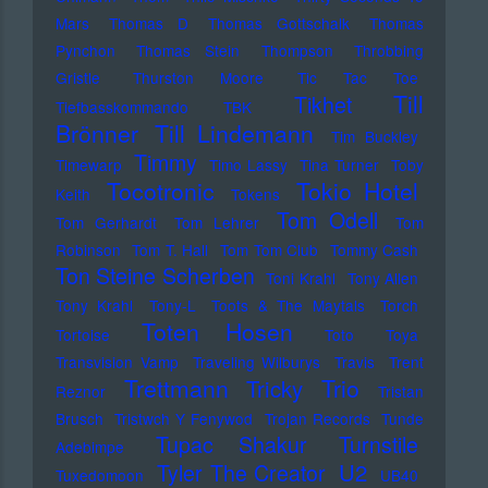
Mars
Thomas D
Thomas Gottschalk
Thomas
Pynchon
Thomas Stein
Thompson
Throbbing
Gristle
Thurston Moore
Tic Tac Toe
Till
Tikhet
Tiefbasskommando TBK
Brönner
Till Lindemann
Tim Buckley
Timmy
Timewarp
Timo Lassy
Tina Turner
Toby
Tocotronic
Tokio Hotel
Keith
Tokens
Tom Odell
Tom Gerhardt
Tom Lehrer
Tom
Robinson
Tom T. Hall
Tom Tom Club
Tommy Cash
Ton Steine Scherben
Toni Krahl
Tony Allen
Tony Krahl
Tony-L
Toots & The Maytals
Torch
Toten Hosen
Tortoise
Toto
Toya
Transvision Vamp
Traveling Wilburys
Travis
Trent
Trettmann
Trio
Tricky
Reznor
Tristan
Brusch
Tristwch Y Fenywod
Trojan Records
Tunde
Tupac Shakur
Turnstile
Adebimpe
U2
Tyler The Creator
Tuxedomoon
UB40