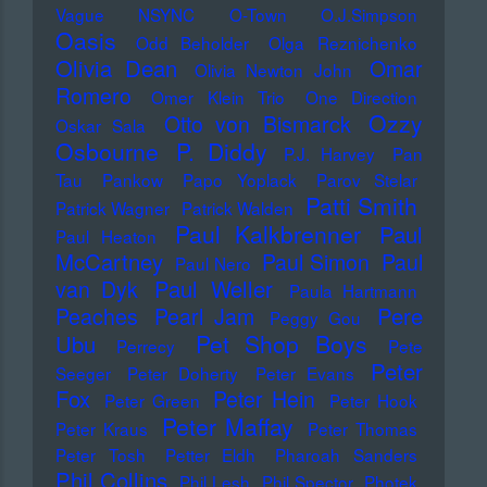
Vague
NSYNC
O-Town
O.J.Simpson
Oasis
Odd Beholder
Olga Reznichenko
Olivia Dean
Omar
Olivia Newton John
Romero
Omer Klein Trio
One Direction
Ozzy
Otto von Bismarck
Oskar Sala
Osbourne
P. Diddy
P.J. Harvey
Pan
Tau
Pankow
Papo Yoplack
Parov Stelar
Patti Smith
Patrick Wagner
Patrick Walden
Paul Kalkbrenner
Paul
Paul Heaton
McCartney
Paul Simon
Paul
Paul Nero
Paul Weller
van Dyk
Paula Hartmann
Pere
Peaches
Pearl Jam
Peggy Gou
Pet Shop Boys
Ubu
Perrecy
Pete
Peter
Seeger
Peter Doherty
Peter Evans
Fox
Peter Hein
Peter Green
Peter Hook
Peter Maffay
Peter Kraus
Peter Thomas
Peter Tosh
Petter Eldh
Pharoah Sanders
Phil Collins
Phil Lesh
Phil Spector
Photek