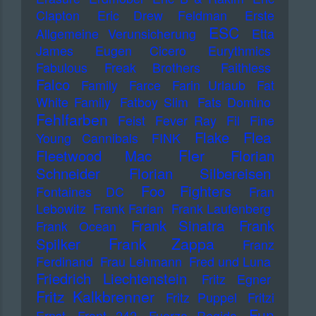
Clapton
Eric Drew Feldman
Erste
ESC
Allgemeine Verunsicherung
Etta
James
Eugen Cicero
Eurythmics
Fabulous Freak Brothers
Faithless
Falco
Family
Farce
Farin Urlaub
Fat
White Family
Fatboy Slim
Fats Domino
Fehlfarben
Feist
Fever Ray
Fil
Fine
Flake
Flea
Young Cannibals
FINK
Fler
Fleetwood Mac
Florian
Schneider
Florian Silbereisen
Foo Fighters
Fontaines DC
Fran
Lebowitz
Frank Farian
Frank Laufenberg
Frank Sinatra
Frank
Frank Ocean
Frank Zappa
Spilker
Franz
Ferdinand
Frau Lehmann
Fred und Luna
Friedrich Liechtenstein
Fritz Egner
Fritz Kalkbrenner
Fritz Puppel
Fritzi
Fun
Ernst
Front 242
Fuerza Regida