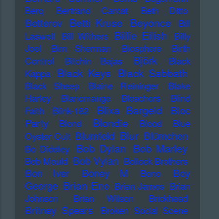
Berq
Bertrand Cantat
Beth Ditto
Betti Kruse
Beyonce
Betterov
Bill
Billie Eilish
Laswell
Bill Withers
Billy
Joel
Bim Sherman
Biosphere
Birth
Björk
Control
Bitchin Bajas
Black
Black Keys
Black Sabbath
Kappa
Black Sheep
Blaine Reininger
Blake
Harley
Blancmange
Bleachers
Blind
Blixa Bargeld
Bloc
Faith
Blink-182
Blondie
Party
Blond
Blood
Blue
Blur
Blumfeld
Blümchen
Oyster Cult
Bob Dylan
Bob Marley
Bo Diddley
Bob Vylan
Bob Mould
Bollock Brothers
Bon Iver
Boney M
Boy
Bono
Brian Eno
George
Brian James
Brian
Johnson
Brian Wilson
Brickhead
Britney Spears
Broken Social Scene