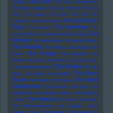
The Cure
Cramps
The Curs
The Damned
The Divine Comedy
The Eels
The Fall
The Five
Keys
The Fugees
The Hives
The Jam
The
The Last Dinner
Ladybirds
The Lambrini Girls
Party
The Libertines
The Lathums
The
The
Louvin Brothers
The Man They Could'nt Hang
Meteors
The Moody Blues
The Murder Capital
The Notwist
The Platters
The Pogues
The
The Prodigy
Police
The Residents
The
Routes
The Seeds
The Selecter
The Sha La Das
The Smiths
The Smashing Pumpkins
The Soft
The Stone
Moon
The Sound
The Specials
Roses
The Velvet
The Streets
The Strokes
Underground
The Ventures
The Verve
The
Walkabouts
The Weather Station
The Wedding
The Weeknd
Present
The Who
The Wings
The Wirtschaftswunder
The Zombies
Thees
Uhlmann
Them
Thilo Mischke
Thirty Seconds To