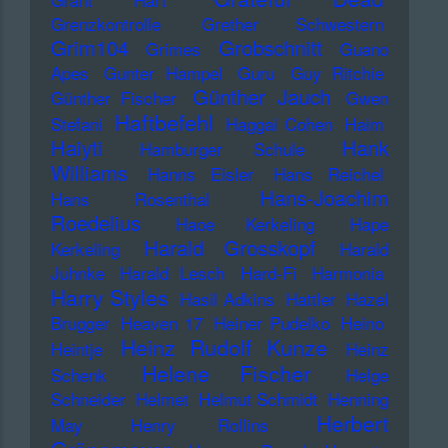
Grenzkontrolle
Grether Schwestern
Grim104
Grobschnitt
Grimes
Guano
Apes
Gunter Hampel
Guru
Guy Ritchie
Günther Jauch
Günther Fischer
Gwen
Haftbefehl
Stefani
Haggai Cohen
Haim
Haiyti
Hank
Hamburger Schule
Williams
Hanns Eisler
Hans Reichel
Hans-Joachim
Hans Rosenthal
Roedelius
Haoe Kerkeling
Hape
Harald Grosskopf
Kerkeling
Harald
Juhnke
Harald Lesch
Hard-Fi
Harmonia
Harry Styles
Hasil Adkins
Hattler
Hazel
Brugger
Heaven 17
Heiner Pudelko
Heino
Heinz Rudolf Kunze
Heintje
Heinz
Helene Fischer
Schenk
Helge
Schneider
Helmet
Helmut Schmidt
Henning
Herbert
May
Henry Rollins