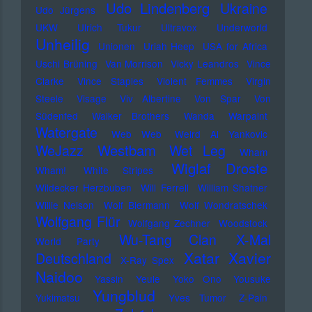
Udo Lindenberg
Ukraine
Udo Jürgens
UKW
Ulrich Tukur
Ultravox
Underworld
Unheilig
Unionen
Uriah Heep
USA for Africa
Uschi Brüning
Van Morrison
Vicky Leandros
Vince
Clarke
Vince Staples
Violent Femmes
Virgin
Steele
Visage
Viv Albertine
Von Spar
Von
Südenfed
Walker Brothers
Wanda
Warpaint
Watergate
Web Web
Weird Al Yankovic
Westbam
WeJazz
Wet Leg
Wham
Wiglaf Droste
Wham!
White Stripes
Wildecker Herzbuben
Will Ferrell
William Shatner
Willie Nelson
Wolf Biermann
Wolf Wondratschek
Wolfgang Flür
Wolfgang Zechner
Woodstock
Wu-Tang Clan
X-Mal
World Party
Xatar
Xavier
Deutschland
X-Ray Spex
Naidoo
Yassin
Yeule
Yoko Ono
Yousuke
Yungblud
Yukimatsu
Yves Tumor
Z-Pain