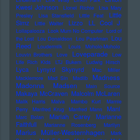
Kwesi Johnson
Lionel Richie
Lisa Mary
Little
Presley
Lisa Stansfield
Little Feat
LL Cool J
Simz
Lizzo
Little Walter
Lollapalooza
Look Mum No Computer
Lord of
Lou
the Lost
Lou Donaldson
Lou Pearlman
Reed
Loudermilk
Louis Moholo-Moholo
Loveparade
Louvin Brothers
Love
Low
Life Rich Kids
LTJ Bukem
Ludwig Hirsch
Lyca
Lynyrd Skynyrd
Mac Miller
Madness
Macklemore
Mad Sin
Madlib
Madonna
Madsen
Main Source
Makaya McCraven
Malcolm McLaren
Malik Harris
Malva
Mambo Kurt
Mamie
Mani
Perry
Manfred Krug
Manfred Mann
Mariah Carey
Marianne
Marc Bolan
Faithfull
Marianne Rosenberg
Marilyn
Marius Müller-Westernhagen
Mark