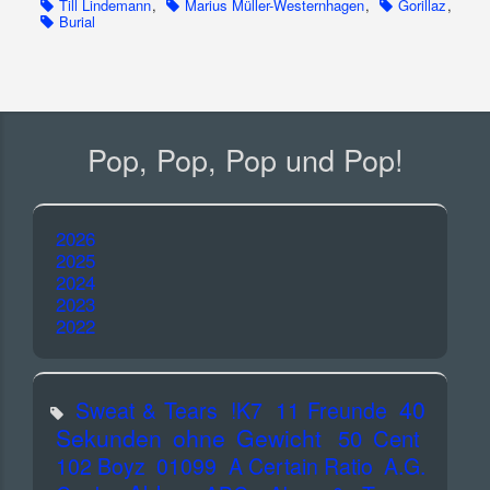
Till Lindemann
,
Marius Müller-Westernhagen
,
Gorillaz
,
Burial
Pop, Pop, Pop und Pop!
2026
2025
2024
2023
2022
40
Sweat & Tears
!K7
11 Freunde
Sekunden ohne Gewicht
50 Cent
102 Boyz
01099
A Certain Ratio
A.G.