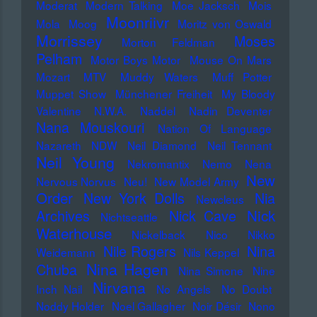
Moderat
Modern Talking
Moe Jacksch
Mois
Moonriivr
Mola
Moog
Moritz von Oswald
Morrissey
Moses
Morton Feldman
Pelham
Motor Boys Motor
Mouse On Mars
Mozart
MTV
Muddy Waters
Muff Potter
Muppet Show
Münchener Freiheit
My Bloody
Valentine
N.W.A.
Naddel
Nadin Deventer
Nana Mouskouri
Nation Of Language
Nazareth
NDW
Neil Diamond
Neil Tennant
Neil Young
Nekromantix
Nemo
Nena
New
Nervous Norvus
Neu!
New Model Army
Order
New York Dolls
Nia
Newcleus
Nick
Archives
Nick Cave
Nichtseattle
Waterhouse
Nickelback
Nico
Nikko
Nile Rogers
Nina
Weidemann
Nils Keppel
Nina Hagen
Chuba
Nina Simone
Nine
Nirvana
Inch Nail
No Angels
No Doubt
Noddy Holder
Noel Gallagher
Noir Désir
Nono