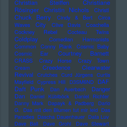
Christiane
Christian Steiffen
Rösinger
Christin Nichols
Christl
Chuck Berry
Cindy & Bert
Circa
City
Waves
Clive Davis
Coachella
Cockney Rebel
Cocteau Twins
Coldplay
Comedian Harmonists
Common
Conny Plank
Cosmic Baby
Courtney Barnett
Cosmic Ear
CRASS
Crazy Horse
Crazy Town
Creedence Clearwater
Cream
Revival
Crutches
Curd Jürgens
Curtis
DAF
Mayfield
Cypress Hill
D3SM6ND
Daft Punk
Danger
Dan Auerbach
Dan
Daniel Küblböck
Daniel Richter
Danny Mark
Dapayk & Padberg
Dario
G.
Das mit den Blumen tut mir leid
Das
Paradies
Dascha Dauenhauer
Data Luv
Dave Ball
Dave Grohl
Dave Stewart