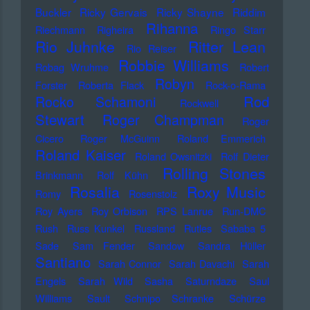
Buckler
Ricky Gervais
Ricky Shayne
Riddim
Rihanna
Riechmann
Righeira
Ringo Starr
Rio Juhnke
Ritter Lean
Rio Reiser
Robbie Williams
Robag Wruhme
Robert
Robyn
Forster
Roberta Flack
Rock-o-Rama
Rod
Rocko Schamoni
Rockwell
Stewart
Roger Champman
Roger
Cicero
Roger McGuinn
Roland Emmerich
Roland Kaiser
Roland Owsnitzki
Rolf Dieter
Rolling Stones
Brinkmann
Rolf Kühn
Rosalia
Roxy Music
Romy
Rosenstolz
Roy Ayers
Roy Orbison
RPS Lanrue
Run-DMC
Rush
Russ Kunkel
Russland
Rutles
Sababa 5
Sade
Sam Fender
Sandow
Sandra Hüller
Santiano
Sarah Connor
Sarah Davachi
Sarah
Engels
Sarah Wild
Sasha
Saturndaze
Saul
Williams
Sault
Schnipo Schranke
Schürze