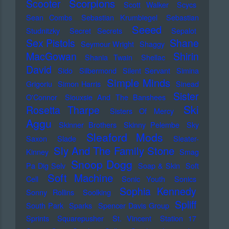
Scorpions
Scooter
Scott Walker
Scycs
Sean Combs
Sebastian Krumbiegel
Sebastian
Seeed
Studnitzky
Secret Secrets
Sepalot
Sex Pistols
Shane
Seymour Wright
Shaggy
MacGowan
Shirin
Shania Twain
Shellac
David
Sido
Silbermond
Silent Servant
Simina
Simple Minds
Grigoriu
Simon Harris
Sinead
Sister
O'Connor
Siouxsie And The Banshees
Ski
Rosetta Tharpe
Sisters Of Mercy
Aggu
Skinner Brothers
Skinny Pelembe
Sky
Sleaford Mods
Saxon
Slade
Sleater-
Sly And The Family Stone
Kinney
Smag
Snoop Dogg
Pa Dig Selv
Soap & Skin
Soft
Soft Machine
Cell
Sonic Youth
Sonics
Sophia Kennedy
Sonny Rollins
Soolking
Spliff
South Park
Sparks
Spencer Davis Group
Sprints
Squarepusher
St. Vincent
Station 17