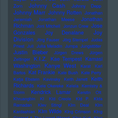
Johnny Cash
Zorn
Johnny Depp
Johnny Marr
Johnny Rotten
Jonathan
Jonathan
Jeremiah
Jonathan Meese
Richman
Jose
Joni Mitchell
Jonzun Crew
Joy
Gonzales
Joy Denalane
Division
Jörg Fauser
Jörg Stempel
Judas
Priest
Juli
Julia Meladin
Jumpa
Jungstötter
Justin Bieber
Jürgen Drews
Jürgen
K.I.Z.
Kae Tempest
Kamasi
Zeltinger
Kanye West
Washington
Karat
Karl
Kat Frankie
Bartos
Kate Bush
Kate Perry
Keith
Katja Ebstein
Kavinsky
Keith Jarrett
Richards
Kele Okereke
Kelela
Kemistry &
Kendrick Lamar
Storm
Kerstin Ott
Khruangbin
KI
KId Creole
KId P.
KIda
Ramadan
KIev Stingl
KIm Deal
KIm
KIm Wilde
Kardashian
KIng Crimson
KIng
Gizzard & The Lizard Wizard
KIng Kurt
KIng