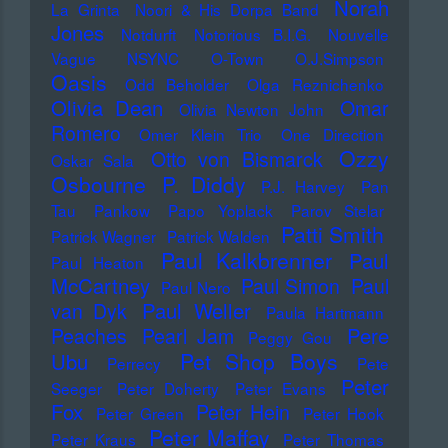
Norah
La Grinta
Noori & His Dorpa Band
Jones
Notdurft
Notorious B.I.G.
Nouvelle
Vague
NSYNC
O-Town
O.J.Simpson
Oasis
Odd Beholder
Olga Reznichenko
Olivia Dean
Omar
Olivia Newton John
Romero
Omer Klein Trio
One Direction
Ozzy
Otto von Bismarck
Oskar Sala
Osbourne
P. Diddy
P.J. Harvey
Pan
Tau
Pankow
Papo Yoplack
Parov Stelar
Patti Smith
Patrick Wagner
Patrick Walden
Paul Kalkbrenner
Paul
Paul Heaton
McCartney
Paul Simon
Paul
Paul Nero
Paul Weller
van Dyk
Paula Hartmann
Pere
Peaches
Pearl Jam
Peggy Gou
Pet Shop Boys
Ubu
Perrecy
Pete
Peter
Seeger
Peter Doherty
Peter Evans
Fox
Peter Hein
Peter Green
Peter Hook
Peter Maffay
Peter Kraus
Peter Thomas