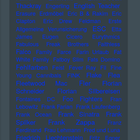
Thackray
English Teacher
Engerling
Erasure
Erdmöbel
Eric B & Rakim
Eric
Clapton
Eric Drew Feldman
Erste
ESC
Allgemeine Verunsicherung
Etta
James
Eugen Cicero
Eurythmics
Fabulous Freak Brothers
Faithless
Falco
Family
Farce
Farin Urlaub
Fat
White Family
Fatboy Slim
Fats Domino
Fehlfarben
Feist
Fever Ray
Fil
Fine
Flake
Flea
Young Cannibals
FINK
Fler
Fleetwood Mac
Florian
Schneider
Florian Silbereisen
Foo Fighters
Fontaines DC
Fran
Lebowitz
Frank Farian
Frank Laufenberg
Frank Sinatra
Frank
Frank Ocean
Frank Zappa
Spilker
Franz
Ferdinand
Frau Lehmann
Fred und Luna
Friedrich Liechtenstein
Fritz Egner