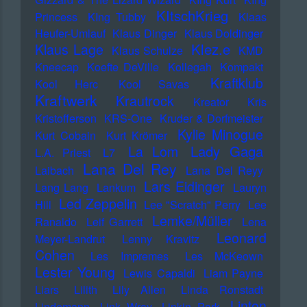
KItschKrieg
Princess
KIng Tubby
Klaas
Heufer-Umlauf
Klaus Dinger
Klaus Doldinger
Klez.e
Klaus Lage
Klaus Schulze
KMD
Kneecap
Koefte DeVille
Kollegah
Kompakt
Kraftklub
Kool Herc
Kool Savas
Kraftwerk
Krautrock
Kreator
Kris
Kristofferson
KRS-One
Kruder & Dorfmeister
Kylie Minogue
Kurt Cobain
Kurt Krömer
Lady Gaga
La Lom
L.A. Priest
L7
Lana Del Rey
Laibach
Lana Del Reyy
Lars Eidinger
Lang Lang
Lankum
Lauryn
Led Zeppelin
Hill
Lee "Scratch" Perry
Lee
Lemke/Müller
Ranaldo
Leif Garrett
Lena
Leonard
Meyer-Landrut
Lenny Kravitz
Cohen
Les Impremes
Les McKeown
Lester Young
Lewis Capaldi
Liam Payne
Liars
Lilith
Lily Allen
Linda Ronstadt
Linton
Lindemann
Link Wray
Linkin Park