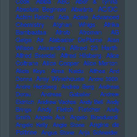
Abba
Cook
ABC
Abor & Tynna
AC/DC
Absolute Beginner
Abwärts
Advanced
Achim Reichel
Ada
Adele
Chemistry
Afghan Whigs
Afrika
Bambaataa
Afrob
Afroman
AG
Geige
Air
Alabaster DePlume
Alan
Alfred 23 Harth
Wilson
Alexandra
Alfred Brendel
Alfred Hilsberg
Alice
Alice Cooper
Coltrane
Alice Merton
Alicia Keys
Alma Naidu
Althea And
Amy Winehouse
Donna
Andre 3000
Andre Herzberg
Andrea Berg
Andreas
Dorau
Andreas Gabalier
Andrew
Eldritch
Andrew Vachss
Andy Bell
Andy
Andy Fletch Fletcher
Brings
Andy
Smith
Angela Aux
Angelo Branduardi
Angine de
Angelo Kelly
Angie Stone
Poitrine
Angus Stone
Anja Schneider