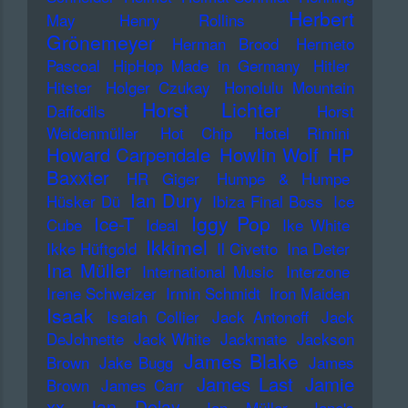
Herbert
May
Henry Rollins
Grönemeyer
Herman Brood
Hermeto
Pascoal
HipHop Made in Germany
Hitler
Hitster
Holger Czukay
Honolulu Mountain
Horst Lichter
Daffodils
Horst
Weidenmüller
Hot Chip
Hotel Rimini
Howard Carpendale
Howlin Wolf
HP
Baxxter
HR Giger
Humpe & Humpe
Ian Dury
Hüsker Dü
Ibiza Final Boss
Ice
Iggy Pop
Ice-T
Cube
Ideal
Ike White
Ikkimel
Ikke Hüftgold
Il Civetto
Ina Deter
Ina Müller
International Music
Interzone
Irene Schweizer
Irmin Schmidt
Iron Maiden
Isaak
Isaiah Collier
Jack Antonoff
Jack
DeJohnette
Jack White
Jackmate
Jackson
James Blake
Brown
Jake Bugg
James
James Last
Jamie
Brown
James Carr
xx
Jan Delay
Jan Müller
Jane's