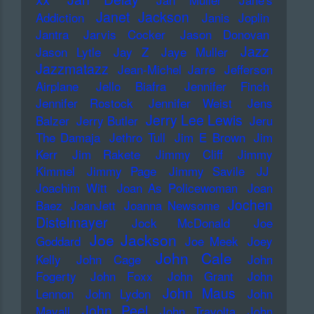
Janet Jackson
Addiction
Janis Joplin
Jantra
Jarvis Cocker
Jason Donovan
Jazz
Jason Lytle
Jay Z
Jaye Muller
Jazzmatazz
Jean-Michel Jarre
Jefferson
Airplane
Jello Biafra
Jennifer Finch
Jennifer Rostock
Jennifer Weist
Jens
Jerry Lee Lewis
Balzer
Jerry Butler
Jeru
The Damaja
Jethro Tull
Jim E Brown
Jim
Kerr
Jim Rakete
Jimmy Cliff
Jimmy
Kimmel
Jimmy Page
Jimmy Savile
JJ
Joachim Witt
Joan As Policewoman
Joan
Jochen
Baez
JoanJett
Joanna Newsome
Distelmayer
Jock McDonald
Joe
Joe Jackson
Goddard
Joe Meek
Joey
John Cale
Kelly
John Cage
John
Fogerty
John Foxx
John Grant
John
John Maus
Lennon
John Lydon
John
John Peel
Mayall
John Travolta
John