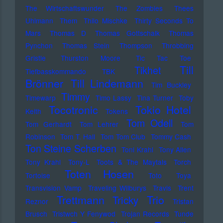
The Wirtschaftswunder
The Zombies
Thees
Uhlmann
Them
Thilo Mischke
Thirty Seconds To
Mars
Thomas D
Thomas Gottschalk
Thomas
Pynchon
Thomas Stein
Thompson
Throbbing
Gristle
Thurston Moore
Tic Tac Toe
Till
Tikhet
Tiefbasskommando TBK
Brönner
Till Lindemann
Tim Buckley
Timmy
Timewarp
Timo Lassy
Tina Turner
Toby
Tocotronic
Tokio Hotel
Keith
Tokens
Tom Odell
Tom Gerhardt
Tom Lehrer
Tom
Robinson
Tom T. Hall
Tom Tom Club
Tommy Cash
Ton Steine Scherben
Toni Krahl
Tony Allen
Tony Krahl
Tony-L
Toots & The Maytals
Torch
Toten Hosen
Tortoise
Toto
Toya
Transvision Vamp
Traveling Wilburys
Travis
Trent
Trettmann
Trio
Tricky
Reznor
Tristan
Brusch
Tristwch Y Fenywod
Trojan Records
Tunde