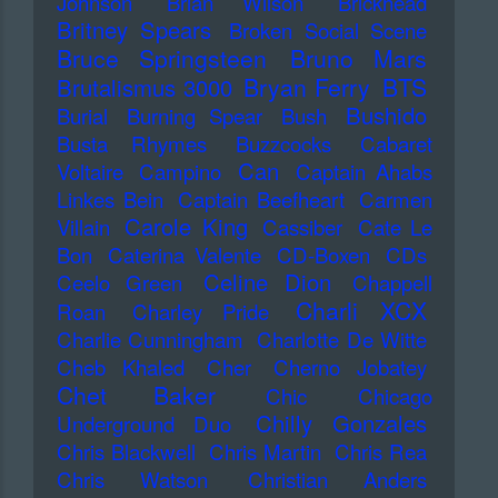
Johnson
Brian Wilson
Brickhead
Britney Spears
Broken Social Scene
Bruce Springsteen
Bruno Mars
Bryan Ferry
BTS
Brutalismus 3000
Bushido
Burial
Burning Spear
Bush
Busta Rhymes
Buzzcocks
Cabaret
Can
Voltaire
Campino
Captain Ahabs
Linkes Bein
Captain Beefheart
Carmen
Carole King
Villain
Cassiber
Cate Le
Bon
Caterina Valente
CD-Boxen
CDs
Celine Dion
Ceelo Green
Chappell
Charli XCX
Roan
Charley Pride
Charlie Cunningham
Charlotte De Witte
Cheb Khaled
Cher
Cherno Jobatey
Chet Baker
Chic
Chicago
Chilly Gonzales
Underground Duo
Chris Blackwell
Chris Martin
Chris Rea
Chris Watson
Christian Anders