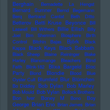
Berghain
Bernadette La Hengst
Bernard Sumner
Bernd Begemann
Berq
Bertrand Cantat
Beth Ditto
Betti Kruse
Beyonce
Betterov
Bill
Billie Eilish
Laswell
Bill Withers
Billy
Joel
Bim Sherman
Biosphere
Birth
Björk
Control
Bitchin Bajas
Black
Black Keys
Black Sabbath
Kappa
Black Sheep
Blaine Reininger
Blake
Harley
Blancmange
Bleachers
Blind
Blixa Bargeld
Bloc
Faith
Blink-182
Blondie
Party
Blond
Blood
Blue
Blur
Blumfeld
Blümchen
Oyster Cult
Bob Dylan
Bob Marley
Bo Diddley
Bob Vylan
Bob Mould
Bollock Brothers
Bon Iver
Boney M
Boy
Bono
Brian Eno
George
Brian James
Brian