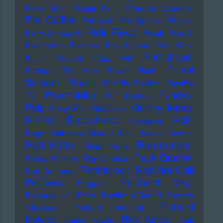
Peter Tosh
Petter Eldh
Pharoah Sanders
Phil Collins
Phil Lesh
Phil Spector
Photek
Pink Floyd
Pietro Lombardi
Pitbull
Plan B
Plasmatics
Polecats
Poly Styrene
Pop
Pop-
Portishead
Kultur
Popcorn
Popol Vuh
Primal
Portugal The Man
Power Plush
Prince
Scream
Priscilla Presley
Psychic
Psychobilly
Puhdys
TV
Puff Daddy
Pulp
Quincy Jones
Pussy Riot
Questlove
Radiohead
R.E.M.
RAF
Raekwon
Rage
Rahsaan Roland Kirk
Rainald Grebe
Ralf Hütter
Rammstein
Ralph Heidel
Rayk Goetze
Randy Weston
Ray Charles
Rechtsrock
Red Hot Chili
Reb Kennedy
Peppers
Reinhard Mey
Reggae
Reinhold Heil
Rezo
Rhythm & Sound
Ricardo
Richard
Villalobos
Richard Ashcroft
Hawley
Rick Astley
Richie Hawtin
Rick