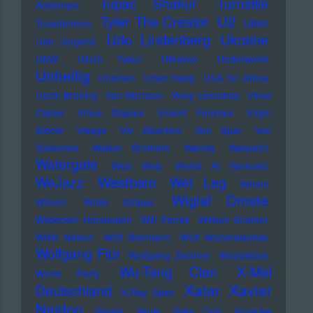
Tupac Shakur
Turnstile
Adebimpe
U2
Tyler The Creator
Tuxedomoon
UB40
Udo Lindenberg
Ukraine
Udo Jürgens
UKW
Ulrich Tukur
Ultravox
Underworld
Unheilig
Unionen
Uriah Heep
USA for Africa
Uschi Brüning
Van Morrison
Vicky Leandros
Vince
Clarke
Vince Staples
Violent Femmes
Virgin
Steele
Visage
Viv Albertine
Von Spar
Von
Südenfed
Walker Brothers
Wanda
Warpaint
Watergate
Web Web
Weird Al Yankovic
Westbam
WeJazz
Wet Leg
Wham
Wiglaf Droste
Wham!
White Stripes
Wildecker Herzbuben
Will Ferrell
William Shatner
Willie Nelson
Wolf Biermann
Wolf Wondratschek
Wolfgang Flür
Wolfgang Zechner
Woodstock
Wu-Tang Clan
X-Mal
World Party
Xatar
Xavier
Deutschland
X-Ray Spex
Naidoo
Yassin
Yeule
Yoko Ono
Yousuke