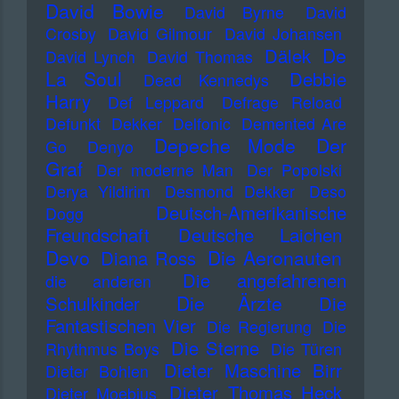
David Bowie
David Byrne
David
Crosby
David Gilmour
David Johansen
De
Dälek
David Lynch
David Thomas
La Soul
Debbie
Dead Kennedys
Harry
Def Leppard
Defrage Reload
Defunkt
Dekker
Delfonic
Demented Are
Depeche Mode
Der
Go
Denyo
Graf
Der moderne Man
Der Popolski
Derya Yildirim
Desmond Dekker
Deso
Deutsch-Amerikanische
Dogg
Freundschaft
Deutsche Laichen
Devo
Die Aeronauten
Diana Ross
Die angefahrenen
die anderen
Die Ärzte
Schulkinder
Die
Fantastischen Vier
Die Regierung
Die
Die Sterne
Rhythmus Boys
Die Türen
Dieter Maschine Birr
Dieter Bohlen
Dieter Thomas Heck
Dieter Moebius