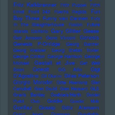
Fritz Kalkbrenner
Fritz Puppel
Fritzi
Fun
Ernst
Front 242
Fuerza Regida
Boy Three
Funny van Dannen
Fury
In The Slaughterhouse
Fusion
Future
Gary Glitter
Geese
Islands
Galliano
Genesis
Geir Jenssen
Gene Vincent
Genesis P-Orridge
Georg Danzer
Georg Kreisler
Georg Stefan Troller
George Clinton
George Harrison
George
Gestalt et Jive
Michael
Get Well
Gewalt
Gigi
Soon
GG Allin
D'Agostino
Giles Peterson
Gil Ofarim
Giorgio Moroder
Gitte Haenning
Glen
Campbell
Glen Gould
Glen Hansard
GLS
Gnarls Barkley
Goebbels/Harth
Golden
Goldie
Pudel Club
Goodie Mob
Gorillaz
Gossip
Götz Alsmann
Grace Jones
Grammys
Grandaddy