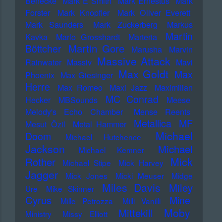
Benecke
Mark E Smith
Mark Ernestus
Mark
Forster
Mark Knopfler
Mark Oliver Everett
Mark Saunders
Mark Zuckerberg
Markus
Martin
Kavka
Marlo Grosshardt
Marteria
Martin Gore
Böttcher
Marusha
Marvin
Massive Attack
Rainwater
Massiv
Mavi
Max Goldt
Max
Phoenix
Max Giesinger
Herre
Max Romeo
Maxi Jazz
Maximilian
MC Conrad
Hecker
MBSounds
Meese
Melody's Echo Chamber
Mense Reents
Metallica
MF
Mesut Özil
Metal Hammer
Michael
Doom
Michael Hutchence
Jackson
Michael
Michael Kemner
Mick
Rother
Michael Stipe
Mick Harvey
Jagger
Mick Jones
Micki Meuser
Midge
Miles Davis
Miley
Ure
Mike Skinner
Cyrus
Mine
Mille Petrozza
Milli Vanilli
Moby
Mittekill
Ministry
Missy Elliott