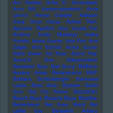
Ann Peebles
AnNa R.
Annahstasia
Anne Will
Annenmaykantereit
Annie
Lennox
Anreas Gabalier
Antilopen
Aphex Twin
Gang
Anton Karras
Apsilon
Aphrodite
Arca
Arcade Fire
Archive
Arctic Monkeys
Aretha
Franklin
Ariana Grande
Ariel Pink
Arnd
Zeigler
Arno Schmitt
Arthur Gunter
Azure Ray
Astrid Sonne
Axl Rose
Azymuth
Ätna
Babyshambles
Balbina
Backstreet Boys
Bad Bunny
Bananarama
BAP
Bamboo Artists
Barbara Schöneberger
Barenaked
Ladies
Basia Bulat
Bassdee
Baxter
Bazzazian
Dury
Bay City Rollers
Beach Boys
Beastie Boys
Beatles
Beckenbauer
Bee Gees
Beirut
Ben
Benjamin Amaru
LaMar Gay