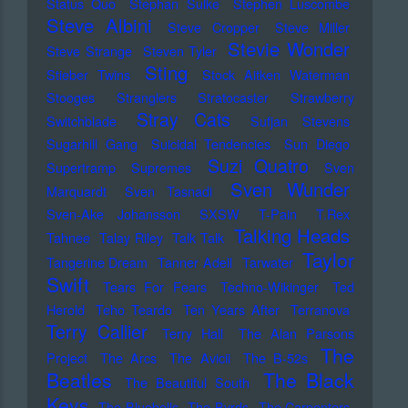
Status Quo
Stephan Sulke
Stephen Luscombe
Steve Albini
Steve Cropper
Steve Miller
Stevie Wonder
Steve Strange
Steven Tyler
Sting
Stieber Twins
Stock Aitken Waterman
Stooges
Stranglers
Stratocaster
Strawberry
Stray Cats
Switchblade
Sufjan Stevens
Sugarhill Gang
Suicidal Tendencies
Sun Diego
Suzi Quatro
Supertramp
Supremes
Sven
Sven Wunder
Marquardt
Sven Tasnadi
Sven-Ake Johansson
SXSW
T-Pain
T.Rex
Talking Heads
Tahnee
Talay Riley
Talk Talk
Taylor
Tangerine Dream
Tanner Adell
Tarwater
Swift
Tears For Fears
Techno-Wikinger
Ted
Herold
Teho Teardo
Ten Years After
Terranova
Terry Callier
Terry Hall
The Alan Parsons
The
Project
The Arcs
The Avicii
The B-52s
Beatles
The Black
The Beautiful South
Keys
The Bluebells
The Byrds
The Carpenters