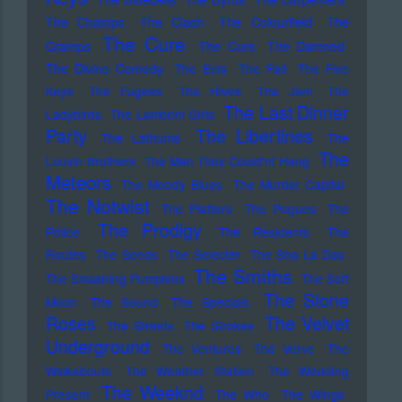
The Champs
The Clash
The Colourfield
The
The Cure
Cramps
The Curs
The Damned
The Divine Comedy
The Eels
The Fall
The Five
Keys
The Fugees
The Hives
The Jam
The
The Last Dinner
Ladybirds
The Lambrini Girls
Party
The Libertines
The Lathums
The
The
Louvin Brothers
The Man They Could'nt Hang
Meteors
The Moody Blues
The Murder Capital
The Notwist
The Platters
The Pogues
The
The Prodigy
Police
The Residents
The
Routes
The Seeds
The Selecter
The Sha La Das
The Smiths
The Smashing Pumpkins
The Soft
The Stone
Moon
The Sound
The Specials
Roses
The Velvet
The Streets
The Strokes
Underground
The Ventures
The Verve
The
Walkabouts
The Weather Station
The Wedding
The Weeknd
Present
The Who
The Wings