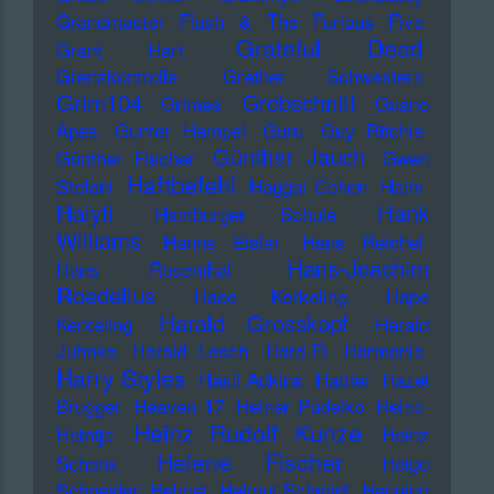
Grandmaster Flash & The Furious Five
Grateful Dead
Grant Hart
Grenzkontrolle
Grether Schwestern
Grim104
Grobschnitt
Grimes
Guano
Apes
Gunter Hampel
Guru
Guy Ritchie
Günther Jauch
Günther Fischer
Gwen
Haftbefehl
Stefani
Haggai Cohen
Haim
Haiyti
Hank
Hamburger Schule
Williams
Hanns Eisler
Hans Reichel
Hans-Joachim
Hans Rosenthal
Roedelius
Haoe Kerkeling
Hape
Harald Grosskopf
Kerkeling
Harald
Juhnke
Harald Lesch
Hard-Fi
Harmonia
Harry Styles
Hasil Adkins
Hattler
Hazel
Brugger
Heaven 17
Heiner Pudelko
Heino
Heinz Rudolf Kunze
Heintje
Heinz
Helene Fischer
Schenk
Helge
Schneider
Helmet
Helmut Schmidt
Henning