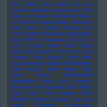
DiIV
DIKKA
Dire Straits
Dirk von
Lowtzow
Disarstar
Disaster Area
Dixie
DJ Koze
DJ Hell
Chicks
DJ Fetisch
DJ Tomcraft
Django Django
Doctorella
Dolly Parton
Dominik Eulberg
Don
Donna Summer
Cherry
Dopplereffekt
Dr Dre
DPP
Dota
Dr Demento
Dr
John
Dr Motte
Drake
DSDS
Duane
Eddy
Dub Spencer & Trance Hill
Duke
Ellington
Duke Pearson
Duke Reid
Ed Sheeran
Eagles
Dusty Springfield
Eddie Murphy
Eddie Vedder
Eden
Einstürzende
Golan
Editors
Neubauten
Electric Light Orchestra
Elon Musk
Electronic
Ella Fitzgerald
Elton John
Elvis
Elvis Costello
Presley
Embryo
Emerson Lake And
Eminem
Emma-Jean
Palmer