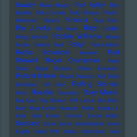
Hawley
Rick Astley
Richie Hawtin
Rick
Buckler
Ricky Gervais
Ricky Shayne
Riddim
Rihanna
Riechmann
Righeira
Ringo Starr
Rio Juhnke
Ritter Lean
Rio Reiser
Robbie Williams
Robag Wruhme
Robert
Robyn
Forster
Roberta Flack
Rock-o-Rama
Rod
Rocko Schamoni
Rockwell
Stewart
Roger Champman
Roger
Cicero
Roger McGuinn
Roland Emmerich
Roland Kaiser
Roland Owsnitzki
Rolf Dieter
Rolling Stones
Brinkmann
Rolf Kühn
Rosalia
Roxy Music
Romy
Rosenstolz
Roy Ayers
Roy Orbison
RPS Lanrue
Run-DMC
Rush
Russ Kunkel
Russland
Rutles
Sababa 5
Sade
Sam Fender
Sandow
Sandra Hüller
Santiano
Sarah Connor
Sarah Davachi
Sarah
Engels
Sarah Wild
Sasha
Saturndaze
Saul