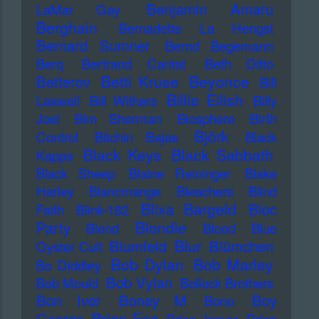
Benjamin Amaru
LaMar Gay
Berghain
Bernadette La Hengst
Bernard Sumner
Bernd Begemann
Berq
Bertrand Cantat
Beth Ditto
Betti Kruse
Beyonce
Betterov
Bill
Billie Eilish
Laswell
Bill Withers
Billy
Joel
Bim Sherman
Biosphere
Birth
Björk
Control
Bitchin Bajas
Black
Black Keys
Black Sabbath
Kappa
Black Sheep
Blaine Reininger
Blake
Harley
Blancmange
Bleachers
Blind
Blixa Bargeld
Bloc
Faith
Blink-182
Blondie
Party
Blond
Blood
Blue
Blur
Blumfeld
Blümchen
Oyster Cult
Bob Dylan
Bob Marley
Bo Diddley
Bob Vylan
Bob Mould
Bollock Brothers
Bon Iver
Boney M
Boy
Bono
Brian Eno
George