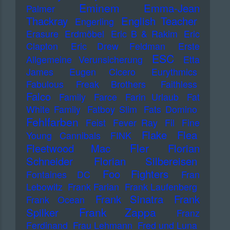
Eminem
Emma-Jean
Palmer
Thackray
English Teacher
Engerling
Erasure
Erdmöbel
Eric B & Rakim
Eric
Clapton
Eric Drew Feldman
Erste
ESC
Allgemeine Verunsicherung
Etta
James
Eugen Cicero
Eurythmics
Fabulous Freak Brothers
Faithless
Falco
Family
Farce
Farin Urlaub
Fat
White Family
Fatboy Slim
Fats Domino
Fehlfarben
Feist
Fever Ray
Fil
Fine
Flake
Flea
Young Cannibals
FINK
Fler
Fleetwood Mac
Florian
Schneider
Florian Silbereisen
Foo Fighters
Fontaines DC
Fran
Lebowitz
Frank Farian
Frank Laufenberg
Frank Sinatra
Frank
Frank Ocean
Frank Zappa
Spilker
Franz
Ferdinand
Frau Lehmann
Fred und Luna