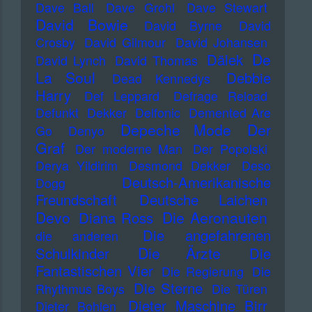
Dave Ball
Dave Grohl
Dave Stewart
David Bowie
David Byrne
David
Crosby
David Gilmour
David Johansen
De
Dälek
David Lynch
David Thomas
La Soul
Debbie
Dead Kennedys
Harry
Def Leppard
Defrage Reload
Defunkt
Dekker
Delfonic
Demented Are
Depeche Mode
Der
Go
Denyo
Graf
Der moderne Man
Der Popolski
Derya Yildirim
Desmond Dekker
Deso
Deutsch-Amerikanische
Dogg
Freundschaft
Deutsche Laichen
Devo
Die Aeronauten
Diana Ross
Die angefahrenen
die anderen
Die Ärzte
Schulkinder
Die
Fantastischen Vier
Die Regierung
Die
Die Sterne
Rhythmus Boys
Die Türen
Dieter Maschine Birr
Dieter Bohlen