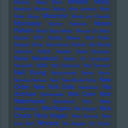
Moby
Mittekill
Ministry
Missy Elliott
Moderat
Modern Talking
Moe Jacksch
Mois
Moonriivr
Mola
Moog
Moritz von Oswald
Morrissey
Moses
Morton Feldman
Pelham
Motor Boys Motor
Mouse On Mars
Mozart
MTV
Muddy Waters
Muff Potter
Muppet Show
Münchener Freiheit
My Bloody
Valentine
N.W.A.
Naddel
Nadin Deventer
Nana Mouskouri
Nation Of Language
Nazareth
NDW
Neil Diamond
Neil Tennant
Neil Young
Nekromantix
Nemo
Nena
New
Nervous Norvus
Neu!
New Model Army
Order
New York Dolls
Nia
Newcleus
Nick
Archives
Nick Cave
Nichtseattle
Waterhouse
Nickelback
Nico
Nikko
Nile Rogers
Nina
Weidemann
Nils Keppel
Nina Hagen
Chuba
Nina Simone
Nine
Nirvana
Inch Nail
No Angels
No Doubt