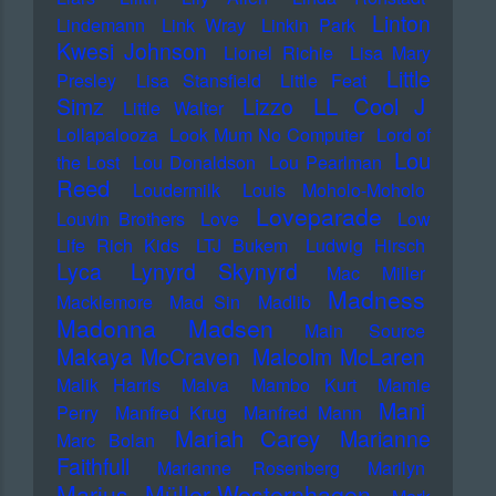
Linton
Lindemann
Link Wray
Linkin Park
Kwesi Johnson
Lionel Richie
Lisa Mary
Little
Presley
Lisa Stansfield
Little Feat
LL Cool J
Simz
Lizzo
Little Walter
Lollapalooza
Look Mum No Computer
Lord of
Lou
the Lost
Lou Donaldson
Lou Pearlman
Reed
Loudermilk
Louis Moholo-Moholo
Loveparade
Louvin Brothers
Love
Low
Life Rich Kids
LTJ Bukem
Ludwig Hirsch
Lyca
Lynyrd Skynyrd
Mac Miller
Madness
Macklemore
Mad Sin
Madlib
Madonna
Madsen
Main Source
Makaya McCraven
Malcolm McLaren
Malik Harris
Malva
Mambo Kurt
Mamie
Mani
Perry
Manfred Krug
Manfred Mann
Mariah Carey
Marianne
Marc Bolan
Faithfull
Marianne Rosenberg
Marilyn
Marius Müller-Westernhagen