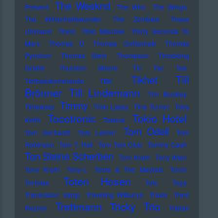
The Weeknd
Present
The Who
The Wings
The Wirtschaftswunder
The Zombies
Thees
Uhlmann
Them
Thilo Mischke
Thirty Seconds To
Mars
Thomas D
Thomas Gottschalk
Thomas
Pynchon
Thomas Stein
Thompson
Throbbing
Gristle
Thurston Moore
Tic Tac Toe
Till
Tikhet
Tiefbasskommando TBK
Brönner
Till Lindemann
Tim Buckley
Timmy
Timewarp
Timo Lassy
Tina Turner
Toby
Tocotronic
Tokio Hotel
Keith
Tokens
Tom Odell
Tom Gerhardt
Tom Lehrer
Tom
Robinson
Tom T. Hall
Tom Tom Club
Tommy Cash
Ton Steine Scherben
Toni Krahl
Tony Allen
Tony Krahl
Tony-L
Toots & The Maytals
Torch
Toten Hosen
Tortoise
Toto
Toya
Transvision Vamp
Traveling Wilburys
Travis
Trent
Trettmann
Trio
Tricky
Reznor
Tristan