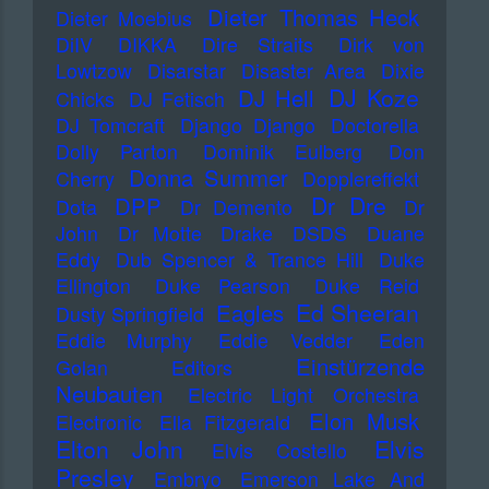
Dieter Thomas Heck
Dieter Moebius
DiIV
DIKKA
Dire Straits
Dirk von
Lowtzow
Disarstar
Disaster Area
Dixie
DJ Koze
DJ Hell
Chicks
DJ Fetisch
DJ Tomcraft
Django Django
Doctorella
Dolly Parton
Dominik Eulberg
Don
Donna Summer
Cherry
Dopplereffekt
Dr Dre
DPP
Dota
Dr Demento
Dr
John
Dr Motte
Drake
DSDS
Duane
Eddy
Dub Spencer & Trance Hill
Duke
Ellington
Duke Pearson
Duke Reid
Ed Sheeran
Eagles
Dusty Springfield
Eddie Murphy
Eddie Vedder
Eden
Einstürzende
Golan
Editors
Neubauten
Electric Light Orchestra
Elon Musk
Electronic
Ella Fitzgerald
Elton John
Elvis
Elvis Costello
Presley
Embryo
Emerson Lake And