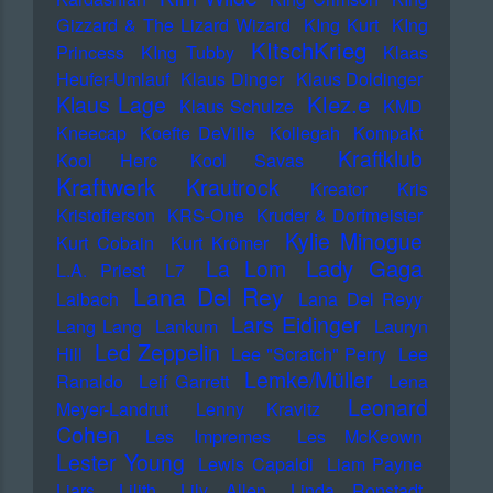
Gizzard & The Lizard Wizard
KIng Kurt
KIng
KItschKrieg
Princess
KIng Tubby
Klaas
Heufer-Umlauf
Klaus Dinger
Klaus Doldinger
Klez.e
Klaus Lage
Klaus Schulze
KMD
Kneecap
Koefte DeVille
Kollegah
Kompakt
Kraftklub
Kool Herc
Kool Savas
Kraftwerk
Krautrock
Kreator
Kris
Kristofferson
KRS-One
Kruder & Dorfmeister
Kylie Minogue
Kurt Cobain
Kurt Krömer
Lady Gaga
La Lom
L.A. Priest
L7
Lana Del Rey
Laibach
Lana Del Reyy
Lars Eidinger
Lang Lang
Lankum
Lauryn
Led Zeppelin
Hill
Lee "Scratch" Perry
Lee
Lemke/Müller
Ranaldo
Leif Garrett
Lena
Leonard
Meyer-Landrut
Lenny Kravitz
Cohen
Les Impremes
Les McKeown
Lester Young
Lewis Capaldi
Liam Payne
Liars
Lilith
Lily Allen
Linda Ronstadt