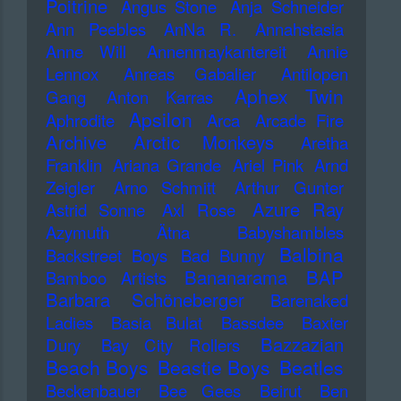
Poitrine
Angus Stone
Anja Schneider
Ann Peebles
AnNa R.
Annahstasia
Anne Will
Annenmaykantereit
Annie
Lennox
Anreas Gabalier
Antilopen
Aphex Twin
Gang
Anton Karras
Apsilon
Aphrodite
Arca
Arcade Fire
Archive
Arctic Monkeys
Aretha
Franklin
Ariana Grande
Ariel Pink
Arnd
Zeigler
Arno Schmitt
Arthur Gunter
Azure Ray
Astrid Sonne
Axl Rose
Azymuth
Ätna
Babyshambles
Balbina
Backstreet Boys
Bad Bunny
Bananarama
BAP
Bamboo Artists
Barbara Schöneberger
Barenaked
Ladies
Basia Bulat
Bassdee
Baxter
Bazzazian
Dury
Bay City Rollers
Beach Boys
Beastie Boys
Beatles
Beckenbauer
Bee Gees
Beirut
Ben