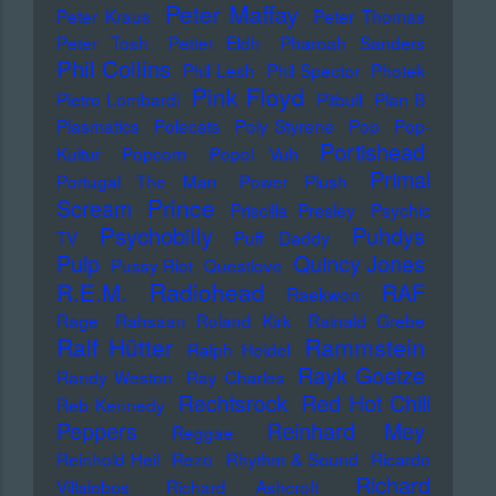
Peter Maffay
Peter Kraus
Peter Thomas
Peter Tosh
Petter Eldh
Pharoah Sanders
Phil Collins
Phil Lesh
Phil Spector
Photek
Pink Floyd
Pietro Lombardi
Pitbull
Plan B
Plasmatics
Polecats
Poly Styrene
Pop
Pop-
Portishead
Kultur
Popcorn
Popol Vuh
Primal
Portugal The Man
Power Plush
Prince
Scream
Priscilla Presley
Psychic
Psychobilly
Puhdys
TV
Puff Daddy
Pulp
Quincy Jones
Pussy Riot
Questlove
Radiohead
R.E.M.
RAF
Raekwon
Rage
Rahsaan Roland Kirk
Rainald Grebe
Ralf Hütter
Rammstein
Ralph Heidel
Rayk Goetze
Randy Weston
Ray Charles
Rechtsrock
Red Hot Chili
Reb Kennedy
Peppers
Reinhard Mey
Reggae
Reinhold Heil
Rezo
Rhythm & Sound
Ricardo
Richard
Villalobos
Richard Ashcroft