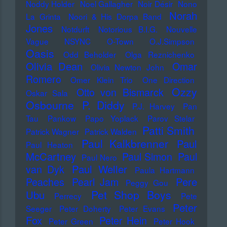
Noddy Holder
Noel Gallagher
Noir Désir
Nono
Norah
La Grinta
Noori & His Dorpa Band
Jones
Notdurft
Notorious B.I.G.
Nouvelle
Vague
NSYNC
O-Town
O.J.Simpson
Oasis
Odd Beholder
Olga Reznichenko
Olivia Dean
Omar
Olivia Newton John
Romero
Omer Klein Trio
One Direction
Ozzy
Otto von Bismarck
Oskar Sala
Osbourne
P. Diddy
P.J. Harvey
Pan
Tau
Pankow
Papo Yoplack
Parov Stelar
Patti Smith
Patrick Wagner
Patrick Walden
Paul Kalkbrenner
Paul
Paul Heaton
McCartney
Paul Simon
Paul
Paul Nero
Paul Weller
van Dyk
Paula Hartmann
Pere
Peaches
Pearl Jam
Peggy Gou
Pet Shop Boys
Ubu
Perrecy
Pete
Peter
Seeger
Peter Doherty
Peter Evans
Fox
Peter Hein
Peter Green
Peter Hook