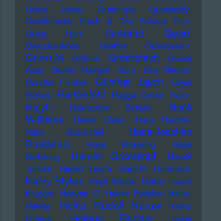
Grace Jones
Grammys
Grandaddy
Grandmaster Flash & The Furious Five
Grateful Dead
Grant Hart
Grenzkontrolle
Grether Schwestern
Grim104
Grobschnitt
Grimes
Guano
Apes
Gunter Hampel
Guru
Guy Ritchie
Günther Jauch
Günther Fischer
Gwen
Haftbefehl
Stefani
Haggai Cohen
Haim
Haiyti
Hank
Hamburger Schule
Williams
Hanns Eisler
Hans Reichel
Hans-Joachim
Hans Rosenthal
Roedelius
Haoe Kerkeling
Hape
Harald Grosskopf
Kerkeling
Harald
Juhnke
Harald Lesch
Hard-Fi
Harmonia
Harry Styles
Hasil Adkins
Hattler
Hazel
Brugger
Heaven 17
Heiner Pudelko
Heino
Heinz Rudolf Kunze
Heintje
Heinz
Helene Fischer
Schenk
Helge