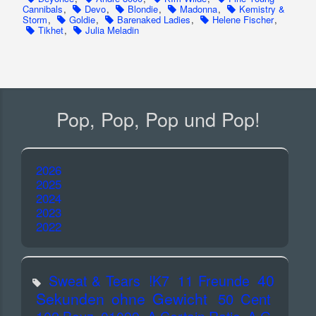
Cannibals
,
Devo
,
Blondie
,
Madonna
,
Kemistry &
Storm
,
Goldie
,
Barenaked Ladies
,
Helene Fischer
,
Tikhet
,
Julia Meladin
Pop, Pop, Pop und Pop!
2026
2025
2024
2023
2022
40
Sweat & Tears
!K7
11 Freunde
Sekunden ohne Gewicht
50 Cent