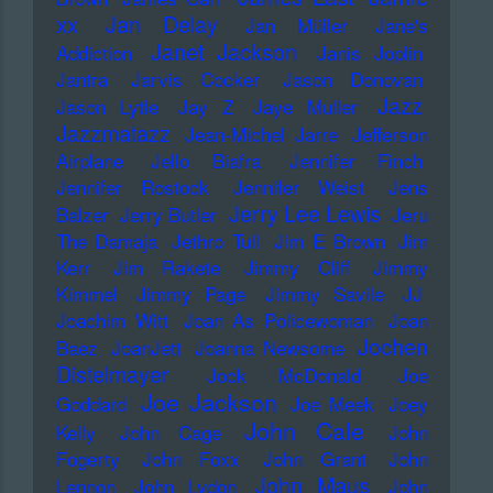
xx
Jan Delay
Jan Müller
Jane's
Janet Jackson
Addiction
Janis Joplin
Jantra
Jarvis Cocker
Jason Donovan
Jazz
Jason Lytle
Jay Z
Jaye Muller
Jazzmatazz
Jean-Michel Jarre
Jefferson
Airplane
Jello Biafra
Jennifer Finch
Jennifer Rostock
Jennifer Weist
Jens
Jerry Lee Lewis
Balzer
Jerry Butler
Jeru
The Damaja
Jethro Tull
Jim E Brown
Jim
Kerr
Jim Rakete
Jimmy Cliff
Jimmy
Kimmel
Jimmy Page
Jimmy Savile
JJ
Joachim Witt
Joan As Policewoman
Joan
Jochen
Baez
JoanJett
Joanna Newsome
Distelmayer
Jock McDonald
Joe
Joe Jackson
Goddard
Joe Meek
Joey
John Cale
Kelly
John Cage
John
Fogerty
John Foxx
John Grant
John
John Maus
Lennon
John Lydon
John