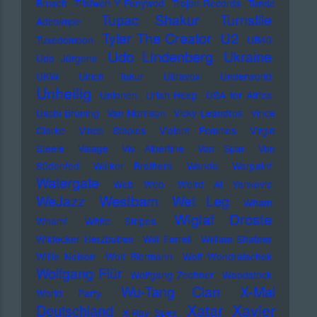
Brusch
Tristwch Y Fenywod
Trojan Records
Tunde
Tupac Shakur
Turnstile
Adebimpe
U2
Tyler The Creator
Tuxedomoon
UB40
Udo Lindenberg
Ukraine
Udo Jürgens
UKW
Ulrich Tukur
Ultravox
Underworld
Unheilig
Unionen
Uriah Heep
USA for Africa
Uschi Brüning
Van Morrison
Vicky Leandros
Vince
Clarke
Vince Staples
Violent Femmes
Virgin
Steele
Visage
Viv Albertine
Von Spar
Von
Südenfed
Walker Brothers
Wanda
Warpaint
Watergate
Web Web
Weird Al Yankovic
Westbam
WeJazz
Wet Leg
Wham
Wiglaf Droste
Wham!
White Stripes
Wildecker Herzbuben
Will Ferrell
William Shatner
Willie Nelson
Wolf Biermann
Wolf Wondratschek
Wolfgang Flür
Wolfgang Zechner
Woodstock
Wu-Tang Clan
X-Mal
World Party
Xatar
Xavier
Deutschland
X-Ray Spex