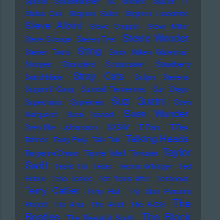
Sprints
Squarepusher
St. Vincent
Station 17
Status Quo
Stephan Sulke
Stephen Luscombe
Steve Albini
Steve Cropper
Steve Miller
Stevie Wonder
Steve Strange
Steven Tyler
Sting
Stieber Twins
Stock Aitken Waterman
Stooges
Stranglers
Stratocaster
Strawberry
Stray Cats
Switchblade
Sufjan Stevens
Sugarhill Gang
Suicidal Tendencies
Sun Diego
Suzi Quatro
Supertramp
Supremes
Sven
Sven Wunder
Marquardt
Sven Tasnadi
Sven-Ake Johansson
SXSW
T-Pain
T.Rex
Talking Heads
Tahnee
Talay Riley
Talk Talk
Taylor
Tangerine Dream
Tanner Adell
Tarwater
Swift
Tears For Fears
Techno-Wikinger
Ted
Herold
Teho Teardo
Ten Years After
Terranova
Terry Callier
Terry Hall
The Alan Parsons
The
Project
The Arcs
The Avicii
The B-52s
Beatles
The Black
The Beautiful South