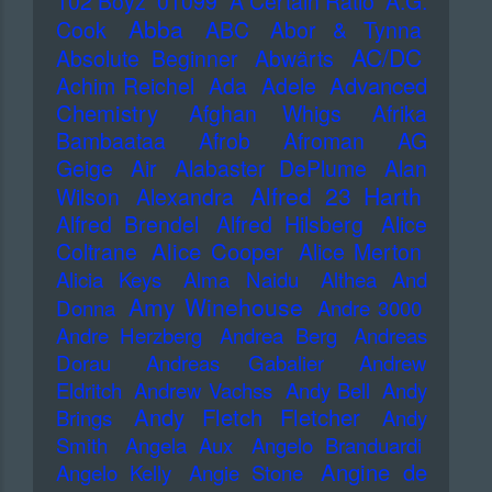
102 Boyz
01099
A Certain Ratio
A.G.
Abba
Cook
ABC
Abor & Tynna
AC/DC
Absolute Beginner
Abwärts
Advanced
Achim Reichel
Ada
Adele
Chemistry
Afghan Whigs
Afrika
Bambaataa
Afrob
Afroman
AG
Geige
Air
Alabaster DePlume
Alan
Alfred 23 Harth
Wilson
Alexandra
Alfred Brendel
Alfred Hilsberg
Alice
Alice Cooper
Coltrane
Alice Merton
Alicia Keys
Alma Naidu
Althea And
Amy Winehouse
Donna
Andre 3000
Andre Herzberg
Andrea Berg
Andreas
Dorau
Andreas Gabalier
Andrew
Eldritch
Andrew Vachss
Andy Bell
Andy
Andy Fletch Fletcher
Brings
Andy
Smith
Angela Aux
Angelo Branduardi
Angine de
Angelo Kelly
Angie Stone