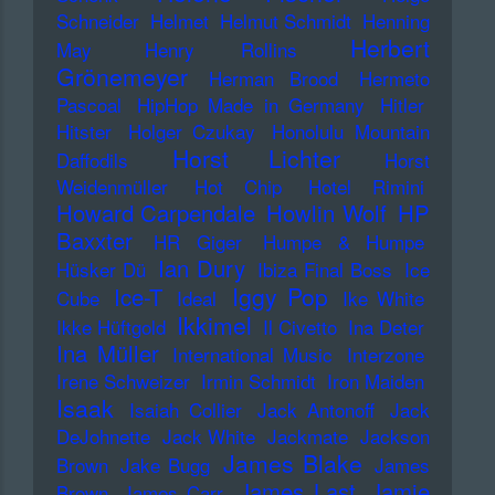
Schneider
Helmet
Helmut Schmidt
Henning
Herbert
May
Henry Rollins
Grönemeyer
Herman Brood
Hermeto
Pascoal
HipHop Made in Germany
Hitler
Hitster
Holger Czukay
Honolulu Mountain
Horst Lichter
Daffodils
Horst
Weidenmüller
Hot Chip
Hotel Rimini
Howard Carpendale
Howlin Wolf
HP
Baxxter
HR Giger
Humpe & Humpe
Ian Dury
Hüsker Dü
Ibiza Final Boss
Ice
Iggy Pop
Ice-T
Cube
Ideal
Ike White
Ikkimel
Ikke Hüftgold
Il Civetto
Ina Deter
Ina Müller
International Music
Interzone
Irene Schweizer
Irmin Schmidt
Iron Maiden
Isaak
Isaiah Collier
Jack Antonoff
Jack
DeJohnette
Jack White
Jackmate
Jackson
James Blake
Brown
Jake Bugg
James
James Last
Jamie
Brown
James Carr