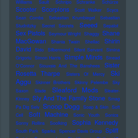
Williams
Sault
Schnipo Schranke
Schürze
Scorpions
Scooter
Scott Walker
Scycs
Sean Combs
Sebastian Krumbiegel
Sebastian
Seeed
Studnitzky
Secret Secrets
Sepalot
Sex Pistols
Shane
Seymour Wright
Shaggy
MacGowan
Shirin
Shania Twain
Shellac
David
Sido
Silbermond
Silent Servant
Simina
Simple Minds
Grigoriu
Simon Harris
Sinead
Sister
O'Connor
Siouxsie And The Banshees
Ski
Rosetta Tharpe
Sisters Of Mercy
Aggu
Skinner Brothers
Skinny Pelembe
Sky
Sleaford Mods
Saxon
Slade
Sleater-
Sly And The Family Stone
Kinney
Smag
Snoop Dogg
Pa Dig Selv
Soap & Skin
Soft
Soft Machine
Cell
Sonic Youth
Sonics
Sophia Kennedy
Sonny Rollins
Soolking
Spliff
South Park
Sparks
Spencer Davis Group