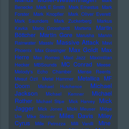
Mark
Benecke
Mark E Smith
Mark Ernestus
Mark
Forster
Mark Knopfler
Mark Oliver Everett
Mark Saunders
Mark Zuckerberg
Markus
Martin
Kavka
Marlo Grosshardt
Marteria
Martin Gore
Böttcher
Marusha
Marvin
Massive Attack
Rainwater
Massiv
Mavi
Max Goldt
Max
Phoenix
Max Giesinger
Herre
Max Romeo
Maxi Jazz
Maximilian
MC Conrad
Hecker
MBSounds
Meese
Melody's Echo Chamber
Mense Reents
Metallica
MF
Mesut Özil
Metal Hammer
Michael
Doom
Michael Hutchence
Jackson
Michael
Michael Kemner
Mick
Rother
Michael Stipe
Mick Harvey
Jagger
Mick Jones
Micki Meuser
Midge
Miles Davis
Miley
Ure
Mike Skinner
Cyrus
Mine
Mille Petrozza
Milli Vanilli