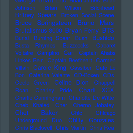
Brian James
Brian
Johnson
Brian Wilson
Brickhead
Britney Spears
Broken Social Scene
Bruce Springsteen
Bruno Mars
Bryan Ferry
BTS
Brutalismus 3000
Bushido
Burial
Burning Spear
Bush
Busta Rhymes
Buzzcocks
Cabaret
Can
Voltaire
Campino
Captain Ahabs
Linkes Bein
Captain Beefheart
Carmen
Carole King
Villain
Cassiber
Cate Le
Bon
Caterina Valente
CD-Boxen
CDs
Celine Dion
Ceelo Green
Chappell
Charli XCX
Roan
Charley Pride
Charlie Cunningham
Charlotte De Witte
Cheb Khaled
Cher
Cherno Jobatey
Chet Baker
Chic
Chicago
Chilly Gonzales
Underground Duo
Chris Blackwell
Chris Martin
Chris Rea