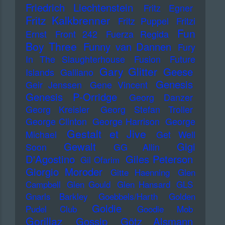
Friedrich Liechtenstein
Fritz Egner
Fritz Kalkbrenner
Fritz Puppel
Fritzi
Fun
Ernst
Front 242
Fuerza Regida
Boy Three
Funny van Dannen
Fury
In The Slaughterhouse
Fusion
Future
Gary Glitter
Geese
Islands
Galliano
Genesis
Geir Jenssen
Gene Vincent
Genesis P-Orridge
Georg Danzer
Georg Kreisler
Georg Stefan Troller
George Clinton
George Harrison
George
Gestalt et Jive
Michael
Get Well
Gewalt
Gigi
Soon
GG Allin
D'Agostino
Giles Peterson
Gil Ofarim
Giorgio Moroder
Gitte Haenning
Glen
Campbell
Glen Gould
Glen Hansard
GLS
Gnarls Barkley
Goebbels/Harth
Golden
Goldie
Pudel Club
Goodie Mob
Gorillaz
Gossip
Götz Alsmann