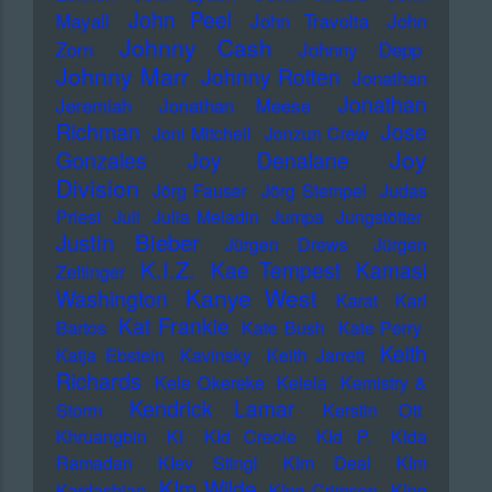
John Peel
Mayall
John Travolta
John
Johnny Cash
Zorn
Johnny Depp
Johnny Marr
Johnny Rotten
Jonathan
Jonathan
Jeremiah
Jonathan Meese
Richman
Jose
Joni Mitchell
Jonzun Crew
Joy
Gonzales
Joy Denalane
Division
Jörg Fauser
Jörg Stempel
Judas
Priest
Juli
Julia Meladin
Jumpa
Jungstötter
Justin Bieber
Jürgen Drews
Jürgen
K.I.Z.
Kae Tempest
Kamasi
Zeltinger
Kanye West
Washington
Karat
Karl
Kat Frankie
Bartos
Kate Bush
Kate Perry
Keith
Katja Ebstein
Kavinsky
Keith Jarrett
Richards
Kele Okereke
Kelela
Kemistry &
Kendrick Lamar
Storm
Kerstin Ott
Khruangbin
KI
KId Creole
KId P.
KIda
Ramadan
KIev Stingl
KIm Deal
KIm
KIm Wilde
Kardashian
KIng Crimson
KIng