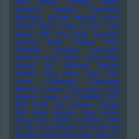
Chris Watson
Christian Anders
Christiane
Christian Steiffen
Rösinger
Christin Nichols
Christl
Chuck Berry
Cindy & Bert
Circa
City
Waves
Clive Davis
Coachella
Cockney Rebel
Cocteau Twins
Coldplay
Comedian Harmonists
Common
Conny Plank
Cosmic Baby
Courtney Barnett
Cosmic Ear
CRASS
Crazy Horse
Crazy Town
Creedence Clearwater
Cream
Revival
Crutches
Curd Jürgens
Curtis
DAF
Mayfield
Cypress Hill
D3SM6ND
Daft Punk
Danger
Dan Auerbach
Dan
Daniel Küblböck
Daniel Richter
Danny Mark
Dapayk & Padberg
Dario
G.
Das mit den Blumen tut mir leid
Das
Paradies
Dascha Dauenhauer
Data Luv