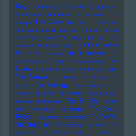
Keys
The Bluebells
The Byrds
The Carpenters
The Champs
The Clash
The Colourfield
The
The Cure
Cramps
The Curs
The Damned
The Divine Comedy
The Eels
The Fall
The Five
Keys
The Fugees
The Hives
The Jam
The
The Last Dinner
Ladybirds
The Lambrini Girls
Party
The Libertines
The Lathums
The
The
Louvin Brothers
The Man They Could'nt Hang
Meteors
The Moody Blues
The Murder Capital
The Notwist
The Platters
The Pogues
The
The Prodigy
Police
The Residents
The
Routes
The Seeds
The Selecter
The Sha La Das
The Smiths
The Smashing Pumpkins
The Soft
The Stone
Moon
The Sound
The Specials
Roses
The Velvet
The Streets
The Strokes
Underground
The Ventures
The Verve
The
Walkabouts
The Weather Station
The Wedding