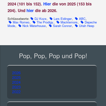
2024 (101 bis 152).
Hier
die von 2025 (153 bis
204). Und
hier
die ab 2026.
Schlüsselworte:
DJ Koze
,
Lars Eidinger
,
ABC
,
Max Romeo
,
The Prodigy
,
Macklemore
,
Depeche
Mode
,
Nick Waterhouse
,
Sarah Connor
,
Uriah Heep
Pop, Pop, Pop und Pop!
2026
2025
2024
2023
2022