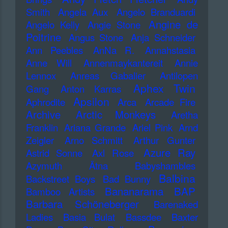
Smith
Angela Aux
Angelo Branduardi
Angine de
Angelo Kelly
Angie Stone
Poitrine
Angus Stone
Anja Schneider
Ann Peebles
AnNa R.
Annahstasia
Anne Will
Annenmaykantereit
Annie
Lennox
Anreas Gabalier
Antilopen
Aphex Twin
Gang
Anton Karras
Apsilon
Aphrodite
Arca
Arcade Fire
Archive
Arctic Monkeys
Aretha
Franklin
Ariana Grande
Ariel Pink
Arnd
Zeigler
Arno Schmitt
Arthur Gunter
Azure Ray
Astrid Sonne
Axl Rose
Azymuth
Ätna
Babyshambles
Balbina
Backstreet Boys
Bad Bunny
Bananarama
BAP
Bamboo Artists
Barbara Schöneberger
Barenaked
Ladies
Basia Bulat
Bassdee
Baxter