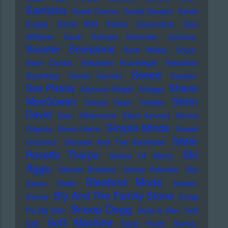
Santiano
Sarah Connor
Sarah Davachi
Sarah
Engels
Sarah Wild
Sasha
Saturndaze
Saul
Williams
Sault
Schnipo Schranke
Schürze
Scorpions
Scooter
Scott Walker
Scycs
Sean Combs
Sebastian Krumbiegel
Sebastian
Seeed
Studnitzky
Secret Secrets
Sepalot
Sex Pistols
Shane
Seymour Wright
Shaggy
MacGowan
Shirin
Shania Twain
Shellac
David
Sido
Silbermond
Silent Servant
Simina
Simple Minds
Grigoriu
Simon Harris
Sinead
Sister
O'Connor
Siouxsie And The Banshees
Ski
Rosetta Tharpe
Sisters Of Mercy
Aggu
Skinner Brothers
Skinny Pelembe
Sky
Sleaford Mods
Saxon
Slade
Sleater-
Sly And The Family Stone
Kinney
Smag
Snoop Dogg
Pa Dig Selv
Soap & Skin
Soft
Soft Machine
Cell
Sonic Youth
Sonics