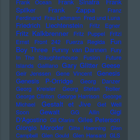
Frank Sinatra
Frank
Frank Ocean
Frank Zappa
Spilker
Franz
Ferdinand
Frau Lehmann
Fred und Luna
Friedrich Liechtenstein
Fritz Egner
Fritz Kalkbrenner
Fritz Puppel
Fritzi
Fun
Ernst
Front 242
Fuerza Regida
Boy Three
Funny van Dannen
Fury
In The Slaughterhouse
Fusion
Future
Gary Glitter
Geese
Islands
Galliano
Genesis
Geir Jenssen
Gene Vincent
Genesis P-Orridge
Georg Danzer
Georg Kreisler
Georg Stefan Troller
George Clinton
George Harrison
George
Gestalt et Jive
Michael
Get Well
Gewalt
Gigi
Soon
GG Allin
D'Agostino
Giles Peterson
Gil Ofarim
Giorgio Moroder
Gitte Haenning
Glen
Campbell
Glen Gould
Glen Hansard
GLS