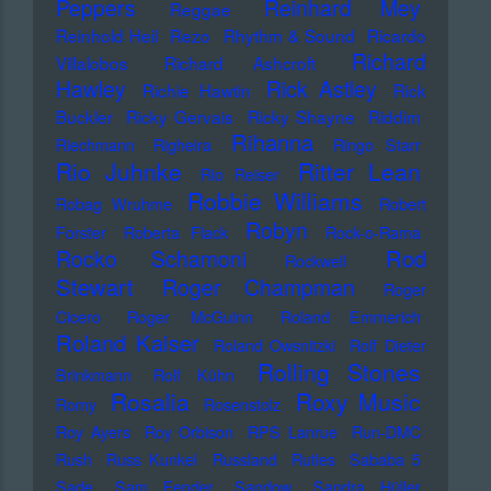
Peppers
Reinhard Mey
Reggae
Reinhold Heil
Rezo
Rhythm & Sound
Ricardo
Richard
Villalobos
Richard Ashcroft
Hawley
Rick Astley
Richie Hawtin
Rick
Buckler
Ricky Gervais
Ricky Shayne
Riddim
Rihanna
Riechmann
Righeira
Ringo Starr
Rio Juhnke
Ritter Lean
Rio Reiser
Robbie Williams
Robag Wruhme
Robert
Robyn
Forster
Roberta Flack
Rock-o-Rama
Rod
Rocko Schamoni
Rockwell
Stewart
Roger Champman
Roger
Cicero
Roger McGuinn
Roland Emmerich
Roland Kaiser
Roland Owsnitzki
Rolf Dieter
Rolling Stones
Brinkmann
Rolf Kühn
Rosalia
Roxy Music
Romy
Rosenstolz
Roy Ayers
Roy Orbison
RPS Lanrue
Run-DMC
Rush
Russ Kunkel
Russland
Rutles
Sababa 5
Sade
Sam Fender
Sandow
Sandra Hüller