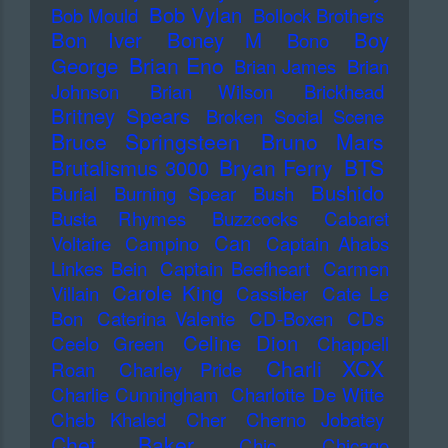
Bob Vylan
Bob Mould
Bollock Brothers
Bon Iver
Boney M
Boy
Bono
Brian Eno
George
Brian James
Brian
Johnson
Brian Wilson
Brickhead
Britney Spears
Broken Social Scene
Bruce Springsteen
Bruno Mars
Bryan Ferry
BTS
Brutalismus 3000
Bushido
Burial
Burning Spear
Bush
Busta Rhymes
Buzzcocks
Cabaret
Can
Voltaire
Campino
Captain Ahabs
Linkes Bein
Captain Beefheart
Carmen
Carole King
Villain
Cassiber
Cate Le
Bon
Caterina Valente
CD-Boxen
CDs
Celine Dion
Ceelo Green
Chappell
Charli XCX
Roan
Charley Pride
Charlie Cunningham
Charlotte De Witte
Cheb Khaled
Cher
Cherno Jobatey
Chet Baker
Chic
Chicago