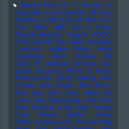
40
Sweat & Tears
!K7
11 Freunde
Sekunden ohne Gewicht
50 Cent
102 Boyz
01099
A Certain Ratio
A.G.
Abba
Cook
ABC
Abor & Tynna
AC/DC
Absolute Beginner
Abwärts
Advanced
Achim Reichel
Ada
Adele
Chemistry
Afghan Whigs
Afrika
Bambaataa
Afrob
Afroman
AG
Geige
Air
Alabaster DePlume
Alan
Alfred 23 Harth
Wilson
Alexandra
Alfred Brendel
Alfred Hilsberg
Alice
Alice Cooper
Coltrane
Alice Merton
Alicia Keys
Alma Naidu
Althea And
Amy Winehouse
Donna
Andre 3000
Andre Herzberg
Andrea Berg
Andreas
Dorau
Andreas Gabalier
Andrew
Eldritch
Andrew Vachss
Andy Bell
Andy
Andy Fletch Fletcher
Brings
Andy