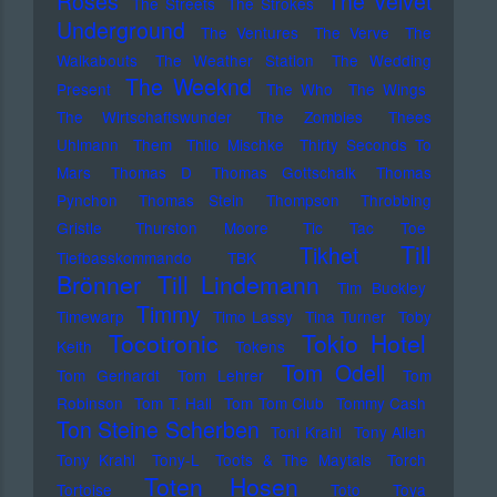
Roses
The Velvet
The Streets
The Strokes
Underground
The Ventures
The Verve
The
Walkabouts
The Weather Station
The Wedding
The Weeknd
Present
The Who
The Wings
The Wirtschaftswunder
The Zombies
Thees
Uhlmann
Them
Thilo Mischke
Thirty Seconds To
Mars
Thomas D
Thomas Gottschalk
Thomas
Pynchon
Thomas Stein
Thompson
Throbbing
Gristle
Thurston Moore
Tic Tac Toe
Till
Tikhet
Tiefbasskommando TBK
Brönner
Till Lindemann
Tim Buckley
Timmy
Timewarp
Timo Lassy
Tina Turner
Toby
Tocotronic
Tokio Hotel
Keith
Tokens
Tom Odell
Tom Gerhardt
Tom Lehrer
Tom
Robinson
Tom T. Hall
Tom Tom Club
Tommy Cash
Ton Steine Scherben
Toni Krahl
Tony Allen
Tony Krahl
Tony-L
Toots & The Maytals
Torch
Toten Hosen
Tortoise
Toto
Toya