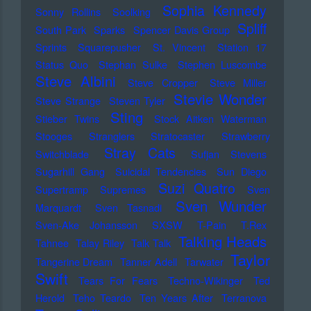
Sophia Kennedy
Sonny Rollins
Soolking
Spliff
South Park
Sparks
Spencer Davis Group
Sprints
Squarepusher
St. Vincent
Station 17
Status Quo
Stephan Sulke
Stephen Luscombe
Steve Albini
Steve Cropper
Steve Miller
Stevie Wonder
Steve Strange
Steven Tyler
Sting
Stieber Twins
Stock Aitken Waterman
Stooges
Stranglers
Stratocaster
Strawberry
Stray Cats
Switchblade
Sufjan Stevens
Sugarhill Gang
Suicidal Tendencies
Sun Diego
Suzi Quatro
Supertramp
Supremes
Sven
Sven Wunder
Marquardt
Sven Tasnadi
Sven-Ake Johansson
SXSW
T-Pain
T.Rex
Talking Heads
Tahnee
Talay Riley
Talk Talk
Taylor
Tangerine Dream
Tanner Adell
Tarwater
Swift
Tears For Fears
Techno-Wikinger
Ted
Herold
Teho Teardo
Ten Years After
Terranova