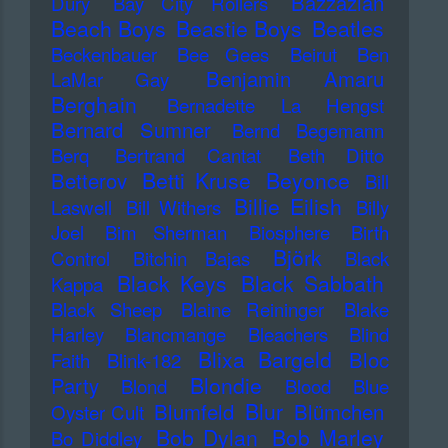
Bazzazian
Dury
Bay City Rollers
Beach Boys
Beastie Boys
Beatles
Beckenbauer
Bee Gees
Beirut
Ben
Benjamin Amaru
LaMar Gay
Berghain
Bernadette La Hengst
Bernard Sumner
Bernd Begemann
Berq
Bertrand Cantat
Beth Ditto
Betti Kruse
Beyonce
Betterov
Bill
Billie Eilish
Laswell
Bill Withers
Billy
Joel
Bim Sherman
Biosphere
Birth
Björk
Control
Bitchin Bajas
Black
Black Keys
Black Sabbath
Kappa
Black Sheep
Blaine Reininger
Blake
Harley
Blancmange
Bleachers
Blind
Blixa Bargeld
Bloc
Faith
Blink-182
Blondie
Party
Blond
Blood
Blue
Blur
Blumfeld
Blümchen
Oyster Cult
Bob Dylan
Bob Marley
Bo Diddley