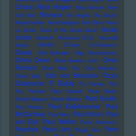
Nina Hagen
Chuba
Nina Simone
Nine
Nirvana
Inch Nail
No Angels
No Doubt
Noddy Holder
Noel Gallagher
Noir Désir
Nono
Norah
La Grinta
Noori & His Dorpa Band
Jones
Notdurft
Notorious B.I.G.
Nouvelle
Vague
NSYNC
O-Town
O.J.Simpson
Oasis
Odd Beholder
Olga Reznichenko
Olivia Dean
Omar
Olivia Newton John
Romero
Omer Klein Trio
One Direction
Ozzy
Otto von Bismarck
Oskar Sala
Osbourne
P. Diddy
P.J. Harvey
Pan
Tau
Pankow
Papo Yoplack
Parov Stelar
Patti Smith
Patrick Wagner
Patrick Walden
Paul Kalkbrenner
Paul
Paul Heaton
McCartney
Paul Simon
Paul
Paul Nero
Paul Weller
van Dyk
Paula Hartmann
Pere
Peaches
Pearl Jam
Peggy Gou