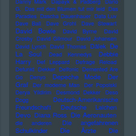
Danny Mark
Dapayk & Padberg
Dario
G.
Das mit den Blumen tut mir leid
Das
Paradies
Dascha Dauenhauer
Data Luv
Dave Ball
Dave Grohl
Dave Stewart
David Bowie
David Byrne
David
Crosby
David Gilmour
David Johansen
De
Dälek
David Lynch
David Thomas
La Soul
Debbie
Dead Kennedys
Harry
Def Leppard
Defrage Reload
Defunkt
Dekker
Delfonic
Demented Are
Depeche Mode
Der
Go
Denyo
Graf
Der moderne Man
Der Popolski
Derya Yildirim
Desmond Dekker
Deso
Deutsch-Amerikanische
Dogg
Freundschaft
Deutsche Laichen
Devo
Die Aeronauten
Diana Ross
Die angefahrenen
die anderen
Die Ärzte
Schulkinder
Die