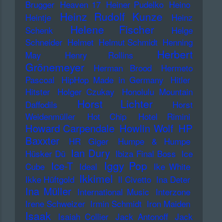
Brugger
Heaven 17
Heiner Pudelko
Heino
Heinz Rudolf Kunze
Heintje
Heinz
Helene Fischer
Schenk
Helge
Schneider
Helmet
Helmut Schmidt
Henning
Herbert
May
Henry Rollins
Grönemeyer
Herman Brood
Hermeto
Pascoal
HipHop Made in Germany
Hitler
Hitster
Holger Czukay
Honolulu Mountain
Horst Lichter
Daffodils
Horst
Weidenmüller
Hot Chip
Hotel Rimini
Howard Carpendale
Howlin Wolf
HP
Baxxter
HR Giger
Humpe & Humpe
Ian Dury
Hüsker Dü
Ibiza Final Boss
Ice
Iggy Pop
Ice-T
Cube
Ideal
Ike White
Ikkimel
Ikke Hüftgold
Il Civetto
Ina Deter
Ina Müller
International Music
Interzone
Irene Schweizer
Irmin Schmidt
Iron Maiden
Isaak
Isaiah Collier
Jack Antonoff
Jack