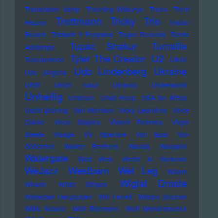
Transvision Vamp
Traveling Wilburys
Travis
Trent
Trettmann
Trio
Tricky
Reznor
Tristan
Brusch
Tristwch Y Fenywod
Trojan Records
Tunde
Tupac Shakur
Turnstile
Adebimpe
U2
Tyler The Creator
Tuxedomoon
UB40
Udo Lindenberg
Ukraine
Udo Jürgens
UKW
Ulrich Tukur
Ultravox
Underworld
Unheilig
Unionen
Uriah Heep
USA for Africa
Uschi Brüning
Van Morrison
Vicky Leandros
Vince
Clarke
Vince Staples
Violent Femmes
Virgin
Steele
Visage
Viv Albertine
Von Spar
Von
Südenfed
Walker Brothers
Wanda
Warpaint
Watergate
Web Web
Weird Al Yankovic
Westbam
WeJazz
Wet Leg
Wham
Wiglaf Droste
Wham!
White Stripes
Wildecker Herzbuben
Will Ferrell
William Shatner
Willie Nelson
Wolf Biermann
Wolf Wondratschek