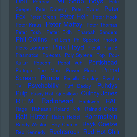
Pet Shop Boys
Ubu
Perrecy
Pete
Peter
Seeger
Peter Doherty
Peter Evans
Fox
Peter Hein
Peter Green
Peter Hook
Peter Maffay
Peter Kraus
Peter Thomas
Peter Tosh
Petter Eldh
Pharoah Sanders
Phil Collins
Phil Lesh
Phil Spector
Photek
Pink Floyd
Pietro Lombardi
Pitbull
Plan B
Plasmatics
Polecats
Poly Styrene
Pop
Pop-
Portishead
Kultur
Popcorn
Popol Vuh
Primal
Portugal The Man
Power Plush
Prince
Scream
Priscilla Presley
Psychic
Psychobilly
Puhdys
TV
Puff Daddy
Pulp
Quincy Jones
Pussy Riot
Questlove
Radiohead
R.E.M.
RAF
Raekwon
Rage
Rahsaan Roland Kirk
Rainald Grebe
Ralf Hütter
Rammstein
Ralph Heidel
Rayk Goetze
Randy Weston
Ray Charles
Rechtsrock
Red Hot Chili
Reb Kennedy