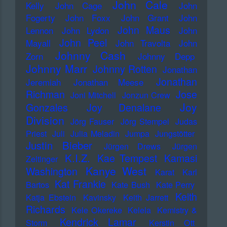
John Cale
Kelly
John Cage
John
Fogerty
John Foxx
John Grant
John
John Maus
Lennon
John Lydon
John
John Peel
Mayall
John Travolta
John
Johnny Cash
Zorn
Johnny Depp
Johnny Marr
Johnny Rotten
Jonathan
Jonathan
Jeremiah
Jonathan Meese
Richman
Jose
Joni Mitchell
Jonzun Crew
Joy
Gonzales
Joy Denalane
Division
Jörg Fauser
Jörg Stempel
Judas
Priest
Juli
Julia Meladin
Jumpa
Jungstötter
Justin Bieber
Jürgen Drews
Jürgen
K.I.Z.
Kae Tempest
Kamasi
Zeltinger
Kanye West
Washington
Karat
Karl
Kat Frankie
Bartos
Kate Bush
Kate Perry
Keith
Katja Ebstein
Kavinsky
Keith Jarrett
Richards
Kele Okereke
Kelela
Kemistry &
Kendrick Lamar
Storm
Kerstin Ott