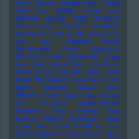
Gnarls Barkley
Goebbels/Harth
Golden
Goldie
Pudel Club
Goodie Mob
Gorillaz
Gossip
Götz Alsmann
Grace Jones
Grammys
Grandaddy
Grandmaster Flash & The Furious Five
Grateful Dead
Grant Hart
Grenzkontrolle
Grether Schwestern
Grim104
Grobschnitt
Grimes
Guano
Apes
Gunter Hampel
Guru
Guy Ritchie
Günther Jauch
Günther Fischer
Gwen
Haftbefehl
Stefani
Haggai Cohen
Haim
Haiyti
Hank
Hamburger Schule
Williams
Hanns Eisler
Hans Reichel
Hans-Joachim
Hans Rosenthal
Roedelius
Haoe Kerkeling
Hape
Harald Grosskopf
Kerkeling
Harald
Juhnke
Harald Lesch
Hard-Fi
Harmonia
Harry Styles
Hasil Adkins
Hattler
Hazel