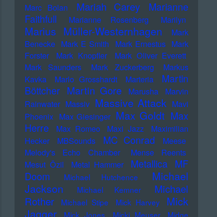
Mariah Carey
Marianne
Marc Bolan
Faithfull
Marianne Rosenberg
Marilyn
Marius Müller-Westernhagen
Mark
Benecke
Mark E Smith
Mark Ernestus
Mark
Forster
Mark Knopfler
Mark Oliver Everett
Mark Saunders
Mark Zuckerberg
Markus
Martin
Kavka
Marlo Grosshardt
Marteria
Martin Gore
Böttcher
Marusha
Marvin
Massive Attack
Rainwater
Massiv
Mavi
Max Goldt
Max
Phoenix
Max Giesinger
Herre
Max Romeo
Maxi Jazz
Maximilian
MC Conrad
Hecker
MBSounds
Meese
Melody's Echo Chamber
Mense Reents
Metallica
MF
Mesut Özil
Metal Hammer
Michael
Doom
Michael Hutchence
Jackson
Michael
Michael Kemner
Mick
Rother
Michael Stipe
Mick Harvey
Jagger
Mick Jones
Micki Meuser
Midge