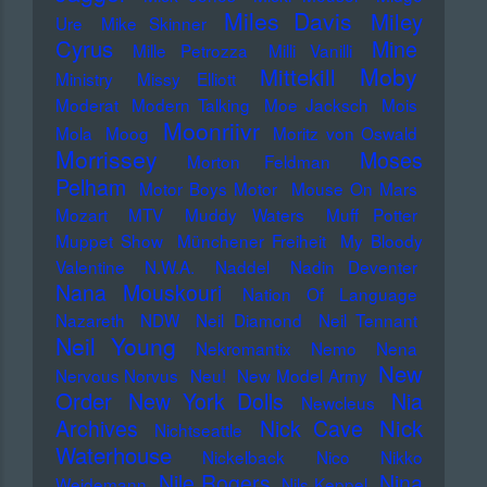
Miles Davis
Miley
Ure
Mike Skinner
Cyrus
Mine
Mille Petrozza
Milli Vanilli
Moby
Mittekill
Ministry
Missy Elliott
Moderat
Modern Talking
Moe Jacksch
Mois
Moonriivr
Mola
Moog
Moritz von Oswald
Morrissey
Moses
Morton Feldman
Pelham
Motor Boys Motor
Mouse On Mars
Mozart
MTV
Muddy Waters
Muff Potter
Muppet Show
Münchener Freiheit
My Bloody
Valentine
N.W.A.
Naddel
Nadin Deventer
Nana Mouskouri
Nation Of Language
Nazareth
NDW
Neil Diamond
Neil Tennant
Neil Young
Nekromantix
Nemo
Nena
New
Nervous Norvus
Neu!
New Model Army
Order
New York Dolls
Nia
Newcleus
Nick
Archives
Nick Cave
Nichtseattle
Waterhouse
Nickelback
Nico
Nikko
Nile Rogers
Nina
Weidemann
Nils Keppel