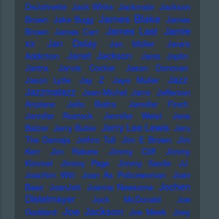
DeJohnette
Jack White
Jackmate
Jackson
James Blake
Brown
Jake Bugg
James
James Last
Jamie
Brown
James Carr
xx
Jan Delay
Jan Müller
Jane's
Janet Jackson
Addiction
Janis Joplin
Jantra
Jarvis Cocker
Jason Donovan
Jazz
Jason Lytle
Jay Z
Jaye Muller
Jazzmatazz
Jean-Michel Jarre
Jefferson
Airplane
Jello Biafra
Jennifer Finch
Jennifer Rostock
Jennifer Weist
Jens
Jerry Lee Lewis
Balzer
Jerry Butler
Jeru
The Damaja
Jethro Tull
Jim E Brown
Jim
Kerr
Jim Rakete
Jimmy Cliff
Jimmy
Kimmel
Jimmy Page
Jimmy Savile
JJ
Joachim Witt
Joan As Policewoman
Joan
Jochen
Baez
JoanJett
Joanna Newsome
Distelmayer
Jock McDonald
Joe
Joe Jackson
Goddard
Joe Meek
Joey