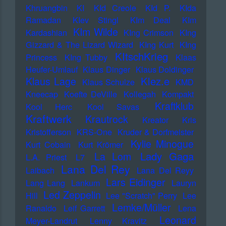
Khruangbin
KI
KId Creole
KId P.
KIda
Ramadan
KIev Stingl
KIm Deal
KIm
KIm Wilde
Kardashian
KIng Crimson
KIng
Gizzard & The Lizard Wizard
KIng Kurt
KIng
KItschKrieg
Princess
KIng Tubby
Klaas
Heufer-Umlauf
Klaus Dinger
Klaus Doldinger
Klez.e
Klaus Lage
Klaus Schulze
KMD
Kneecap
Koefte DeVille
Kollegah
Kompakt
Kraftklub
Kool Herc
Kool Savas
Kraftwerk
Krautrock
Kreator
Kris
Kristofferson
KRS-One
Kruder & Dorfmeister
Kylie Minogue
Kurt Cobain
Kurt Krömer
Lady Gaga
La Lom
L.A. Priest
L7
Lana Del Rey
Laibach
Lana Del Reyy
Lars Eidinger
Lang Lang
Lankum
Lauryn
Led Zeppelin
Hill
Lee "Scratch" Perry
Lee
Lemke/Müller
Ranaldo
Leif Garrett
Lena
Leonard
Meyer-Landrut
Lenny Kravitz