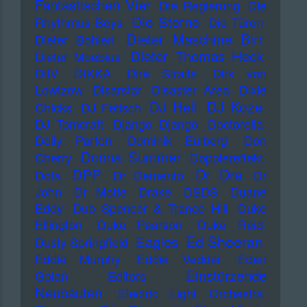
Fantastischen Vier
Die Regierung
Die
Die Sterne
Rhythmus Boys
Die Türen
Dieter Maschine Birr
Dieter Bohlen
Dieter Thomas Heck
Dieter Moebius
DiIV
DIKKA
Dire Straits
Dirk von
Lowtzow
Disarstar
Disaster Area
Dixie
DJ Koze
DJ Hell
Chicks
DJ Fetisch
DJ Tomcraft
Django Django
Doctorella
Dolly Parton
Dominik Eulberg
Don
Donna Summer
Cherry
Dopplereffekt
Dr Dre
DPP
Dota
Dr Demento
Dr
John
Dr Motte
Drake
DSDS
Duane
Eddy
Dub Spencer & Trance Hill
Duke
Ellington
Duke Pearson
Duke Reid
Ed Sheeran
Eagles
Dusty Springfield
Eddie Murphy
Eddie Vedder
Eden
Einstürzende
Golan
Editors
Neubauten
Electric Light Orchestra