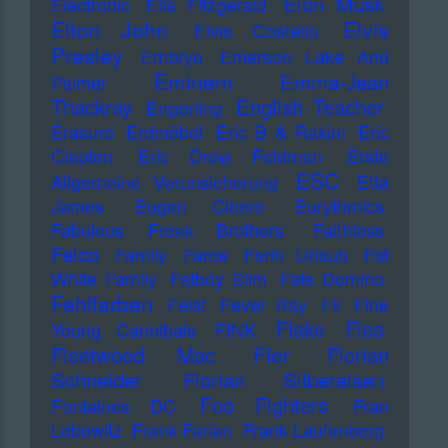
Elon Musk
Electronic
Ella Fitzgerald
Elton John
Elvis
Elvis Costello
Presley
Embryo
Emerson Lake And
Eminem
Emma-Jean
Palmer
Thackray
English Teacher
Engerling
Erasure
Erdmöbel
Eric B & Rakim
Eric
Clapton
Eric Drew Feldman
Erste
ESC
Allgemeine Verunsicherung
Etta
James
Eugen Cicero
Eurythmics
Fabulous Freak Brothers
Faithless
Falco
Family
Farce
Farin Urlaub
Fat
White Family
Fatboy Slim
Fats Domino
Fehlfarben
Feist
Fever Ray
Fil
Fine
Flake
Flea
Young Cannibals
FINK
Fler
Fleetwood Mac
Florian
Schneider
Florian Silbereisen
Foo Fighters
Fontaines DC
Fran
Lebowitz
Frank Farian
Frank Laufenberg