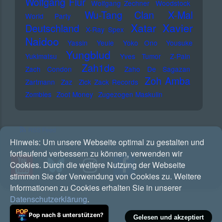
Wolfgang Flür
Wolfgang Zechner
Woodstock
Wu-Tang Clan
X-Mal
World Party
Xatar
Xavier
Deutschland
X-Ray Spex
Naidoo
Yassin
Yeule
Yoko Ono
Yousuke
Yungblud
Yukimatsu
Yves Tumor
Z-Pain
Zah1de
Zach Condon
Zaho De Sagazan
Zoh Amba
Zartmann
Zaz
Zick Zack Records
Zombies
Zoot Money
Zugezogen Maskulin
RSS Feed
Hinweis:
Um unsere Webseite optimal zu gestalten und
fortlaufend verbessern zu können, verwenden wir
Cookies. Durch die weitere Nutzung der Webseite
stimmen Sie der Verwendung von Cookies zu. Weitere
Informationen zu Cookies erhalten Sie in unserer
Datenschutzerklärung
.
Pop nach 8 unterstützen?
Gelesen und akzeptiert