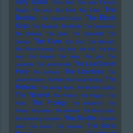
Terry Callier
Terry Hall
The Alan Parsons
The
Project
The Arcs
The Avicii
The B-52s
Beatles
The Black
The Beautiful South
Keys
The Bluebells
The Byrds
The Carpenters
The Champs
The Clash
The Colourfield
The
The Cure
Cramps
The Curs
The Damned
The Divine Comedy
The Eels
The Fall
The Five
Keys
The Fugees
The Hives
The Jam
The
The Last Dinner
Ladybirds
The Lambrini Girls
Party
The Libertines
The Lathums
The
The
Louvin Brothers
The Man They Could'nt Hang
Meteors
The Moody Blues
The Murder Capital
The Notwist
The Platters
The Pogues
The
The Prodigy
Police
The Residents
The
Routes
The Seeds
The Selecter
The Sha La Das
The Smiths
The Smashing Pumpkins
The Soft
The Stone
Moon
The Sound
The Specials