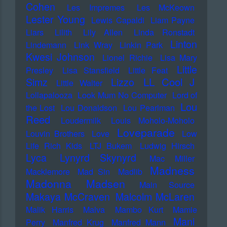
Cohen
Les Impremes
Les McKeown
Lester Young
Lewis Capaldi
Liam Payne
Liars
Lilith
Lily Allen
Linda Ronstadt
Linton
Lindemann
Link Wray
Linkin Park
Kwesi Johnson
Lionel Richie
Lisa Mary
Little
Presley
Lisa Stansfield
Little Feat
LL Cool J
Simz
Lizzo
Little Walter
Lollapalooza
Look Mum No Computer
Lord of
Lou
the Lost
Lou Donaldson
Lou Pearlman
Reed
Loudermilk
Louis Moholo-Moholo
Loveparade
Louvin Brothers
Love
Low
Life Rich Kids
LTJ Bukem
Ludwig Hirsch
Lyca
Lynyrd Skynyrd
Mac Miller
Madness
Macklemore
Mad Sin
Madlib
Madonna
Madsen
Main Source
Makaya McCraven
Malcolm McLaren
Malik Harris
Malva
Mambo Kurt
Mamie
Mani
Perry
Manfred Krug
Manfred Mann