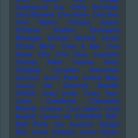
Chilly Gonzales
Underground Duo
Chris Blackwell
Chris Martin
Chris Rea
Chris Watson
Christian Anders
Christiane
Christian Steiffen
Rösinger
Christin Nichols
Christl
Chuck Berry
Cindy & Bert
Circa
City
Waves
Clive Davis
Coachella
Cockney Rebel
Cocteau Twins
Coldplay
Comedian Harmonists
Common
Conny Plank
Cosmic Baby
Courtney Barnett
Cosmic Ear
CRASS
Crazy Horse
Crazy Town
Creedence Clearwater
Cream
Revival
Crutches
Curd Jürgens
Curtis
DAF
Mayfield
Cypress Hill
D3SM6ND
Daft Punk
Danger
Dan Auerbach
Dan
Daniel Küblböck
Daniel Richter