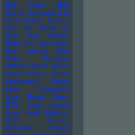
Bob Dylan
Bob
Marley
Bob
Bob Mould
Vylan
Bollock Brothers
Bon Iver
Boney M
Boy George
Bono
Brian Eno
Brian James
Brian Johnson
Brian
Wilson
Brickhead
Britney Spears
Broken
Bruce
Social Scene
Springsteen
Bruno
Mars
Brutalismus
Bryan Ferry
3000
BTS
Burial
Burning
Bushido
Spear
Bush
Busta Rhymes
Buzzcocks
Cabaret
Can
Voltaire
Campino