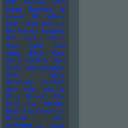
Betti
Betterov
Ditto
Kruse
Beyonce
Bill
Laswell
Bill Withers
Billie Eilish
Billy Joel
Bim Sherman
Biosphere
Birth Control
Bitchin
Björk
Bajas
Black
Black Keys
Kappa
Black Sabbath
Black
Sheep
Blaine Reininger
Blake Harley
Blancmange
Bleachers
Blind Faith
Blink-182
Blixa Bargeld
Bloc
Blondie
Party
Blond
Blood
Blue Oyster Cult
Blur
Blumfeld
Blümchen
Bo Diddley