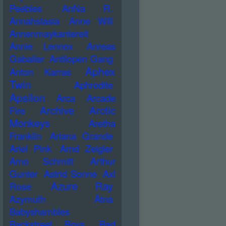
Peebles
AnNa R.
Annahstasia
Anne Will
Annenmaykantereit
Annie Lennox
Anreas
Gabalier
Antilopen Gang
Aphex
Anton Karras
Twin
Aphrodite
Apsilon
Arca
Arcade
Archive
Arctic
Fire
Monkeys
Aretha
Franklin
Ariana Grande
Ariel Pink
Arnd Zeigler
Arno Schmitt
Arthur
Gunter
Astrid Sonne
Axl
Azure Ray
Rose
Azymuth
Ätna
Babyshambles
Backstreet Boys
Bad