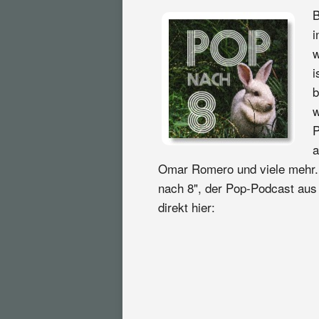
i
w
i
b
w
P
a
Omar Romero und viele mehr. E
nach 8", der Pop-Podcast aus 
direkt hier: