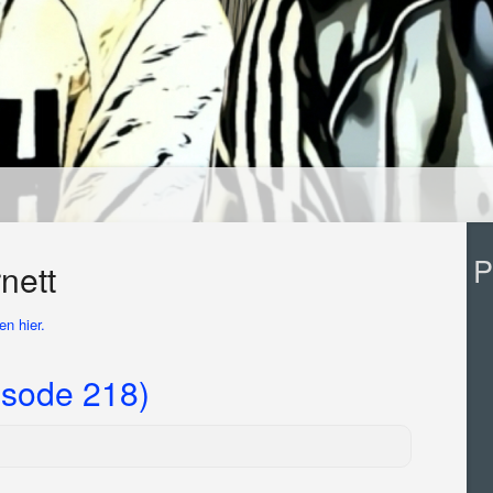
P
nett
n hier.
sode 218)