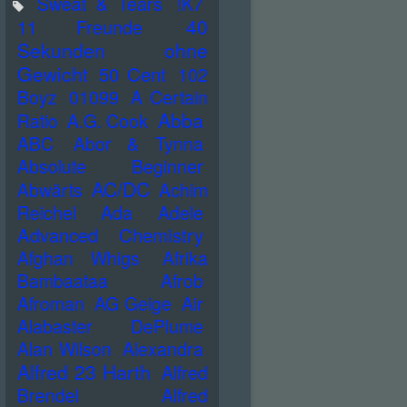
Sweat & Tears
!K7
40
11 Freunde
Sekunden ohne
Gewicht
50 Cent
102
Boyz
01099
A Certain
Abba
Ratio
A.G. Cook
ABC
Abor & Tynna
Absolute Beginner
AC/DC
Abwärts
Achim
Reichel
Ada
Adele
Advanced Chemistry
Afghan Whigs
Afrika
Bambaataa
Afrob
Afroman
AG Geige
Air
Alabaster DePlume
Alan Wilson
Alexandra
Alfred 23 Harth
Alfred
Brendel
Alfred