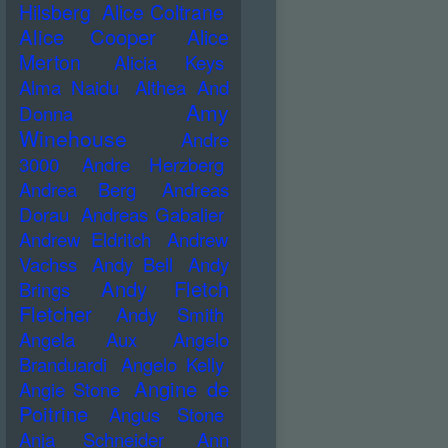
Hilsberg
Alice Coltrane
Alice Cooper
Alice
Merton
Alicia Keys
Alma Naidu
Althea And
Amy
Donna
Winehouse
Andre
3000
Andre Herzberg
Andrea Berg
Andreas
Dorau
Andreas Gabalier
Andrew Eldritch
Andrew
Vachss
Andy Bell
Andy
Andy Fletch
Brings
Fletcher
Andy Smith
Angela Aux
Angelo
Branduardi
Angelo Kelly
Angine de
Angie Stone
Poitrine
Angus Stone
Anja Schneider
Ann