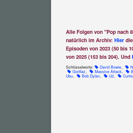
Alle Folgen von "Pop nach 8
natürlich im Archiv:
Hier
die
Episoden von 2023 (50 bis 1
von 2025 (153 bis 204). Und
Schlüsselworte:
David Bowie
,
N
Gorillaz
,
Massive Attack
,
B
Ubu
,
Bob Dylan
,
U2
,
Curti