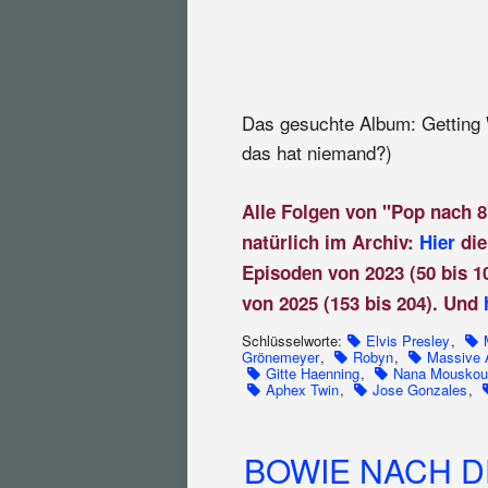
Das gesuchte Album: Getting 
das hat niemand?)
Alle Folgen von "Pop nach 8
natürlich im Archiv:
Hier
die
Episoden von 2023 (50 bis 1
von 2025 (153 bis 204). Und
Schlüsselworte:
Elvis Presley
,
Grönemeyer
,
Robyn
,
Massive 
Gitte Haenning
,
Nana Mouskou
Aphex Twin
,
Jose Gonzales
,
BOWIE NACH DE