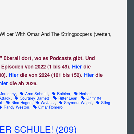
Wilder With Omar And The Stringpoppers (wetten,
" überall dort, wo es Podcasts gibt. Und
 Episoden von 2022 (1 bis 49).
Hier
die
00).
Hier
die von 2024 (101 bis 152).
Hier
die
hier
die ab 2026.
Morrissey
,
Arno Schmitt
,
Balbina
,
Herbert
Attack
,
Courtney Barnett
,
Ritter Lean
,
Grim104
,
ri
,
Nina Hagen
,
WeJazz
,
Seymour Wright
,
Sting
,
Randy Weston
,
Omar Romero
R SCHULE! (209)