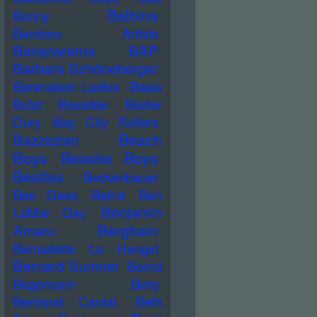
Balbina
Bunny
Bamboo Artists
Bananarama
BAP
Barbara Schöneberger
Barenaked Ladies
Basia
Bulat
Bassdee
Baxter
Dury
Bay City Rollers
Beach
Bazzazian
Boys
Beastie Boys
Beatles
Beckenbauer
Bee Gees
Beirut
Ben
Benjamin
LaMar Gay
Berghain
Amaru
Bernadette La Hengst
Bernard Sumner
Bernd
Begemann
Berq
Bertrand Cantat
Beth