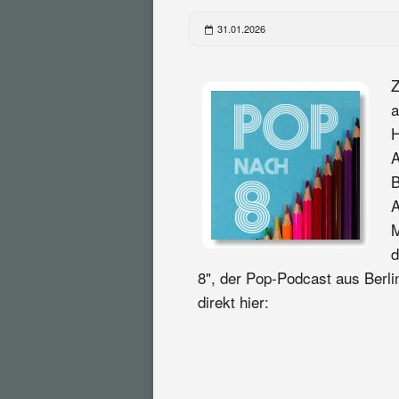
31.01.2026
Z
a
H
A
B
A
M
d
8", der Pop-Podcast aus Berlin
direkt hier: