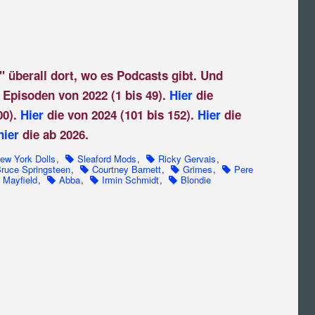
" überall dort, wo es Podcasts gibt. Und
 Episoden von 2022 (1 bis 49).
Hier
die
00).
Hier
die von 2024 (101 bis 152).
Hier
die
hier
die ab 2026.
ew York Dolls
,
Sleaford Mods
,
Ricky Gervais
,
ruce Springsteen
,
Courtney Barnett
,
Grimes
,
Pere
s Mayfield
,
Abba
,
Irmin Schmidt
,
Blondie