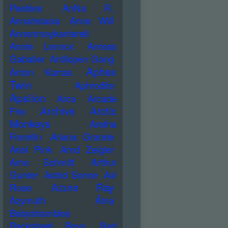
Peebles
AnNa R.
Annahstasia
Anne Will
Annenmaykantereit
Annie Lennox
Anreas
Gabalier
Antilopen Gang
Aphex
Anton Karras
Twin
Aphrodite
Apsilon
Arca
Arcade
Archive
Arctic
Fire
Monkeys
Aretha
Franklin
Ariana Grande
Ariel Pink
Arnd Zeigler
Arno Schmitt
Arthur
Gunter
Astrid Sonne
Axl
Azure Ray
Rose
Azymuth
Ätna
Babyshambles
Backstreet Boys
Bad