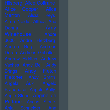
Hilsberg
Alice Coltrane
Alice Cooper
Alice
Merton
Alicia Keys
Alma Naidu
Althea And
Amy
Donna
Winehouse
Andre
3000
Andre Herzberg
Andrea Berg
Andreas
Dorau
Andreas Gabalier
Andrew Eldritch
Andrew
Vachss
Andy Bell
Andy
Andy Fletch
Brings
Fletcher
Andy Smith
Angela Aux
Angelo
Branduardi
Angelo Kelly
Angine de
Angie Stone
Poitrine
Angus Stone
Anja Schneider
Ann