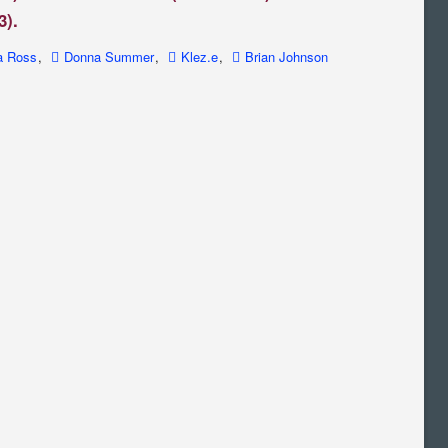
3).
a Ross
,
Donna Summer
,
Klez.e
,
Brian Johnson