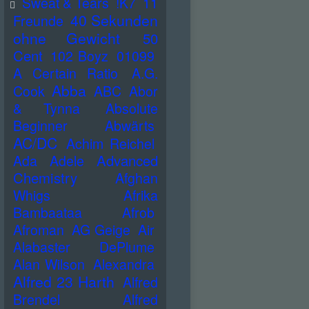
Sweat & Tears
!K7
11
40 Sekunden
Freunde
ohne Gewicht
50
Cent
102 Boyz
01099
A Certain Ratio
A.G.
Abba
Cook
ABC
Abor
& Tynna
Absolute
Beginner
Abwärts
AC/DC
Achim Reichel
Advanced
Ada
Adele
Chemistry
Afghan
Whigs
Afrika
Bambaataa
Afrob
Afroman
AG Geige
Air
Alabaster DePlume
Alan Wilson
Alexandra
Alfred 23 Harth
Alfred
Brendel
Alfred