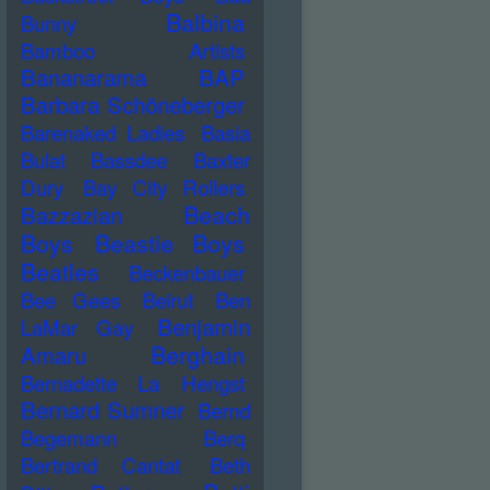
Balbina
Bunny
Bamboo Artists
Bananarama
BAP
Barbara Schöneberger
Barenaked Ladies
Basia
Bulat
Bassdee
Baxter
Dury
Bay City Rollers
Beach
Bazzazian
Boys
Beastie Boys
Beatles
Beckenbauer
Bee Gees
Beirut
Ben
Benjamin
LaMar Gay
Berghain
Amaru
Bernadette La Hengst
Bernard Sumner
Bernd
Begemann
Berq
Bertrand Cantat
Beth