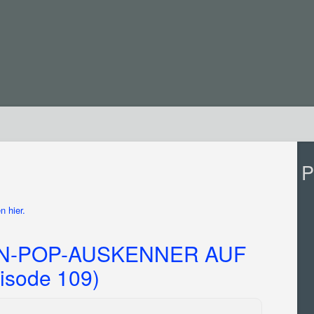
P
n hier.
-POP-AUSKENNER AUF
sode 109)