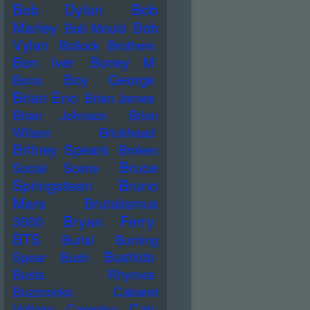
Bob Dylan
Bob
Marley
Bob
Bob Mould
Vylan
Bollock Brothers
Bon Iver
Boney M
Boy George
Bono
Brian Eno
Brian James
Brian Johnson
Brian
Wilson
Brickhead
Britney Spears
Broken
Bruce
Social Scene
Springsteen
Bruno
Mars
Brutalismus
Bryan Ferry
3000
BTS
Burial
Burning
Bushido
Spear
Bush
Busta Rhymes
Buzzcocks
Cabaret
Can
Voltaire
Campino