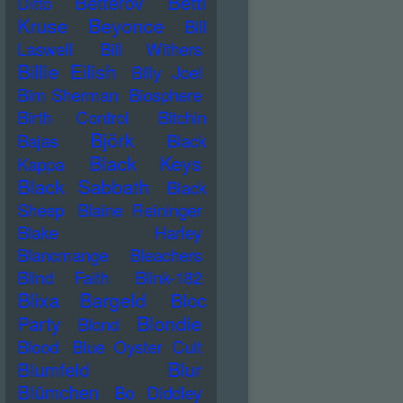
Betti
Betterov
Ditto
Kruse
Beyonce
Bill
Laswell
Bill Withers
Billie Eilish
Billy Joel
Bim Sherman
Biosphere
Birth Control
Bitchin
Björk
Bajas
Black
Black Keys
Kappa
Black Sabbath
Black
Sheep
Blaine Reininger
Blake Harley
Blancmange
Bleachers
Blind Faith
Blink-182
Blixa Bargeld
Bloc
Blondie
Party
Blond
Blood
Blue Oyster Cult
Blur
Blumfeld
Blümchen
Bo Diddley