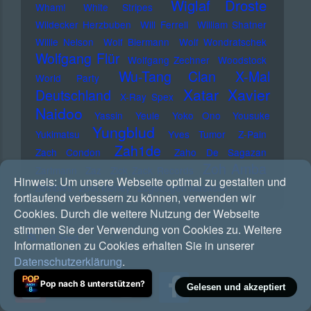
Wiglaf Droste
Wham!
White Stripes
Wildecker Herzbuben
Will Ferrell
William Shatner
Willie Nelson
Wolf Biermann
Wolf Wondratschek
Wolfgang Flür
Wolfgang Zechner
Woodstock
Wu-Tang Clan
X-Mal
World Party
Xatar
Xavier
Deutschland
X-Ray Spex
Naidoo
Yassin
Yeule
Yoko Ono
Yousuke
Yungblud
Yukimatsu
Yves Tumor
Z-Pain
Zah1de
Zach Condon
Zaho De Sagazan
Zoh Amba
Zartmann
Zaz
Zick Zack Records
Hinweis:
Um unsere Webseite optimal zu gestalten und
Zombies
Zoot Money
Zugezogen Maskulin
fortlaufend verbessern zu können, verwenden wir
Cookies. Durch die weitere Nutzung der Webseite
stimmen Sie der Verwendung von Cookies zu. Weitere
RSS Feed
Informationen zu Cookies erhalten Sie in unserer
Datenschutzerklärung
.
Pop nach 8 unterstützen?
Gelesen und akzeptiert