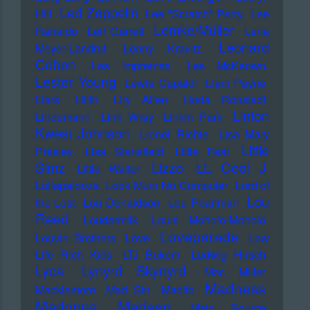
Led Zeppelin
Hill
Lee "Scratch" Perry
Lee
Lemke/Müller
Ranaldo
Leif Garrett
Lena
Leonard
Meyer-Landrut
Lenny Kravitz
Cohen
Les Impremes
Les McKeown
Lester Young
Lewis Capaldi
Liam Payne
Liars
Lilith
Lily Allen
Linda Ronstadt
Linton
Lindemann
Link Wray
Linkin Park
Kwesi Johnson
Lionel Richie
Lisa Mary
Little
Presley
Lisa Stansfield
Little Feat
LL Cool J
Simz
Lizzo
Little Walter
Lollapalooza
Look Mum No Computer
Lord of
Lou
the Lost
Lou Donaldson
Lou Pearlman
Reed
Loudermilk
Louis Moholo-Moholo
Loveparade
Louvin Brothers
Love
Low
Life Rich Kids
LTJ Bukem
Ludwig Hirsch
Lyca
Lynyrd Skynyrd
Mac Miller
Madness
Macklemore
Mad Sin
Madlib
Madonna
Madsen
Main Source