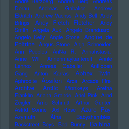
Andre Herzberg
Andrea Berg
Andreas
Dorau
Andreas Gabalier
Andrew
Eldritch
Andrew Vachss
Andy Bell
Andy
Andy Fletch Fletcher
Brings
Andy
Smith
Angela Aux
Angelo Branduardi
Angine de
Angelo Kelly
Angie Stone
Poitrine
Angus Stone
Anja Schneider
Ann Peebles
AnNa R.
Annahstasia
Anne Will
Annenmaykantereit
Annie
Lennox
Anreas Gabalier
Antilopen
Aphex Twin
Gang
Anton Karras
Apsilon
Aphrodite
Arca
Arcade Fire
Archive
Arctic Monkeys
Aretha
Franklin
Ariana Grande
Ariel Pink
Arnd
Zeigler
Arno Schmitt
Arthur Gunter
Azure Ray
Astrid Sonne
Axl Rose
Azymuth
Ätna
Babyshambles
Balbina
Backstreet Boys
Bad Bunny