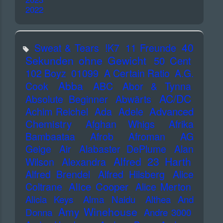
2022
40
Sweat & Tears
!K7
11 Freunde
Sekunden ohne Gewicht
50 Cent
102 Boyz
01099
A Certain Ratio
A.G.
Abba
Cook
ABC
Abor & Tynna
AC/DC
Absolute Beginner
Abwärts
Advanced
Achim Reichel
Ada
Adele
Chemistry
Afghan Whigs
Afrika
Bambaataa
Afrob
Afroman
AG
Geige
Air
Alabaster DePlume
Alan
Alfred 23 Harth
Wilson
Alexandra
Alfred Brendel
Alfred Hilsberg
Alice
Alice Cooper
Coltrane
Alice Merton
Alicia Keys
Alma Naidu
Althea And
Amy Winehouse
Donna
Andre 3000