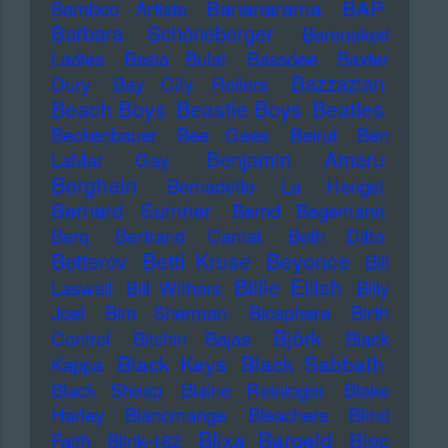
Bananarama
BAP
Bamboo Artists
Barbara Schöneberger
Barenaked
Ladies
Basia Bulat
Bassdee
Baxter
Bazzazian
Dury
Bay City Rollers
Beach Boys
Beastie Boys
Beatles
Beckenbauer
Bee Gees
Beirut
Ben
Benjamin Amaru
LaMar Gay
Berghain
Bernadette La Hengst
Bernard Sumner
Bernd Begemann
Berq
Bertrand Cantat
Beth Ditto
Betti Kruse
Beyonce
Betterov
Bill
Billie Eilish
Laswell
Bill Withers
Billy
Joel
Bim Sherman
Biosphere
Birth
Björk
Control
Bitchin Bajas
Black
Black Keys
Black Sabbath
Kappa
Black Sheep
Blaine Reininger
Blake
Harley
Blancmange
Bleachers
Blind
Blixa Bargeld
Bloc
Faith
Blink-182