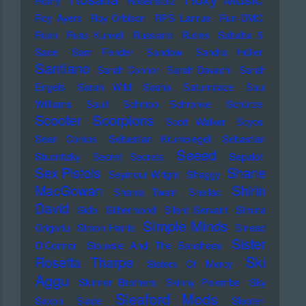
Romy
Rosenstolz
Roy Ayers
Roy Orbison
RPS Lanrue
Run-DMC
Rush
Russ Kunkel
Russland
Rutles
Sababa 5
Sade
Sam Fender
Sandow
Sandra Hüller
Santiano
Sarah Connor
Sarah Davachi
Sarah
Engels
Sarah Wild
Sasha
Saturndaze
Saul
Williams
Sault
Schnipo Schranke
Schürze
Scorpions
Scooter
Scott Walker
Scycs
Sean Combs
Sebastian Krumbiegel
Sebastian
Seeed
Studnitzky
Secret Secrets
Sepalot
Sex Pistols
Shane
Seymour Wright
Shaggy
MacGowan
Shirin
Shania Twain
Shellac
David
Sido
Silbermond
Silent Servant
Simina
Simple Minds
Grigoriu
Simon Harris
Sinead
Sister
O'Connor
Siouxsie And The Banshees
Ski
Rosetta Tharpe
Sisters Of Mercy
Aggu
Skinner Brothers
Skinny Pelembe
Sky
Sleaford Mods
Saxon
Slade
Sleater-