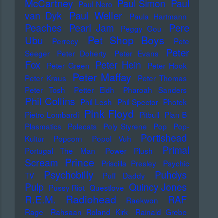
McCartney
Paul Simon
Paul
Paul Nero
Paul Weller
van Dyk
Paula Hartmann
Pere
Peaches
Pearl Jam
Peggy Gou
Pet Shop Boys
Ubu
Perrecy
Pete
Peter
Seeger
Peter Doherty
Peter Evans
Fox
Peter Hein
Peter Green
Peter Hook
Peter Maffay
Peter Kraus
Peter Thomas
Peter Tosh
Petter Eldh
Pharoah Sanders
Phil Collins
Phil Lesh
Phil Spector
Photek
Pink Floyd
Pietro Lombardi
Pitbull
Plan B
Plasmatics
Polecats
Poly Styrene
Pop
Pop-
Portishead
Kultur
Popcorn
Popol Vuh
Primal
Portugal The Man
Power Plush
Prince
Scream
Priscilla Presley
Psychic
Psychobilly
Puhdys
TV
Puff Daddy
Pulp
Quincy Jones
Pussy Riot
Questlove
Radiohead
R.E.M.
RAF
Raekwon
Rage
Rahsaan Roland Kirk
Rainald Grebe