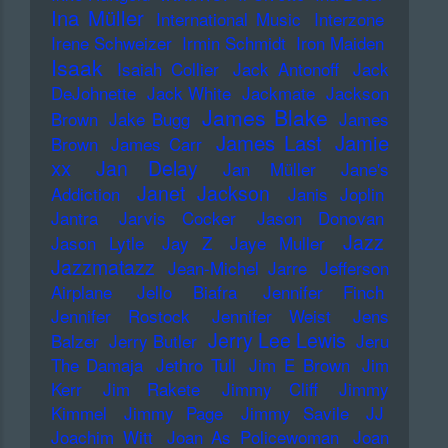
Ina Müller
International Music
Interzone
Irene Schweizer
Irmin Schmidt
Iron Maiden
Isaak
Isaiah Collier
Jack Antonoff
Jack
DeJohnette
Jack White
Jackmate
Jackson
James Blake
Brown
Jake Bugg
James
James Last
Jamie
Brown
James Carr
xx
Jan Delay
Jan Müller
Jane's
Janet Jackson
Addiction
Janis Joplin
Jantra
Jarvis Cocker
Jason Donovan
Jazz
Jason Lytle
Jay Z
Jaye Muller
Jazzmatazz
Jean-Michel Jarre
Jefferson
Airplane
Jello Biafra
Jennifer Finch
Jennifer Rostock
Jennifer Weist
Jens
Jerry Lee Lewis
Balzer
Jerry Butler
Jeru
The Damaja
Jethro Tull
Jim E Brown
Jim
Kerr
Jim Rakete
Jimmy Cliff
Jimmy
Kimmel
Jimmy Page
Jimmy Savile
JJ
Joachim Witt
Joan As Policewoman
Joan