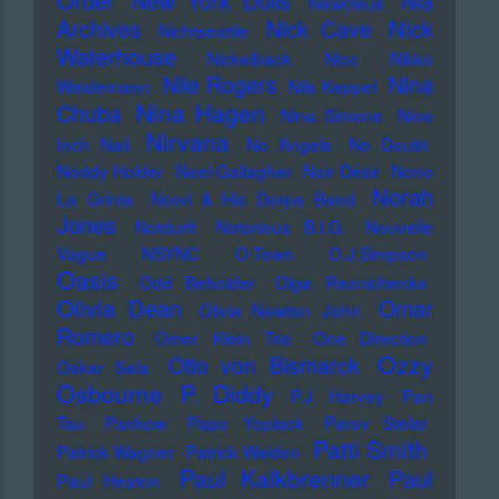
Order
New York Dolls
Nia
Newcleus
Nick
Archives
Nick Cave
Nichtseattle
Waterhouse
Nickelback
Nico
Nikko
Nile Rogers
Nina
Weidemann
Nils Keppel
Nina Hagen
Chuba
Nina Simone
Nine
Nirvana
Inch Nail
No Angels
No Doubt
Noddy Holder
Noel Gallagher
Noir Désir
Nono
Norah
La Grinta
Noori & His Dorpa Band
Jones
Notdurft
Notorious B.I.G.
Nouvelle
Vague
NSYNC
O-Town
O.J.Simpson
Oasis
Odd Beholder
Olga Reznichenko
Olivia Dean
Omar
Olivia Newton John
Romero
Omer Klein Trio
One Direction
Ozzy
Otto von Bismarck
Oskar Sala
Osbourne
P. Diddy
P.J. Harvey
Pan
Tau
Pankow
Papo Yoplack
Parov Stelar
Patti Smith
Patrick Wagner
Patrick Walden
Paul Kalkbrenner
Paul
Paul Heaton