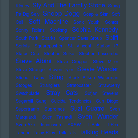
Sly And The Family Stone
Kinney
Smag
Snoop Dogg
Pa Dig Selv
Soap & Skin
Soft
Soft Machine
Cell
Sonic Youth
Sonics
Sophia Kennedy
Sonny Rollins
Soolking
Spliff
South Park
Sparks
Spencer Davis Group
Sprints
Squarepusher
St. Vincent
Station 17
Status Quo
Stephan Sulke
Stephen Luscombe
Steve Albini
Steve Cropper
Steve Miller
Stevie Wonder
Steve Strange
Steven Tyler
Sting
Stieber Twins
Stock Aitken Waterman
Stooges
Stranglers
Stratocaster
Strawberry
Stray Cats
Switchblade
Sufjan Stevens
Sugarhill Gang
Suicidal Tendencies
Sun Diego
Suzi Quatro
Supertramp
Supremes
Sven
Sven Wunder
Marquardt
Sven Tasnadi
Sven-Ake Johansson
SXSW
T-Pain
T.Rex
Talking Heads
Tahnee
Talay Riley
Talk Talk