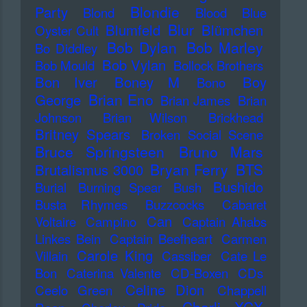
Blondie
Party
Blond
Blood
Blue
Blur
Blumfeld
Blümchen
Oyster Cult
Bob Dylan
Bob Marley
Bo Diddley
Bob Vylan
Bob Mould
Bollock Brothers
Bon Iver
Boney M
Boy
Bono
Brian Eno
George
Brian James
Brian
Johnson
Brian Wilson
Brickhead
Britney Spears
Broken Social Scene
Bruce Springsteen
Bruno Mars
Bryan Ferry
BTS
Brutalismus 3000
Bushido
Burial
Burning Spear
Bush
Busta Rhymes
Buzzcocks
Cabaret
Can
Voltaire
Campino
Captain Ahabs
Linkes Bein
Captain Beefheart
Carmen
Carole King
Villain
Cassiber
Cate Le
Bon
Caterina Valente
CD-Boxen
CDs
Celine Dion
Ceelo Green
Chappell