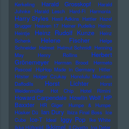
Harald Grosskopf
Kerkeling
Harald
Juhnke
Harald Lesch
Hard-Fi
Harmonia
Harry Styles
Hasil Adkins
Hattler
Hazel
Brugger
Heaven 17
Heiner Pudelko
Heino
Heinz Rudolf Kunze
Heintje
Heinz
Helene Fischer
Schenk
Helge
Schneider
Helmet
Helmut Schmidt
Henning
Herbert
May
Henry Rollins
Grönemeyer
Herman Brood
Hermeto
Pascoal
HipHop Made in Germany
Hitler
Hitster
Holger Czukay
Honolulu Mountain
Horst Lichter
Daffodils
Horst
Weidenmüller
Hot Chip
Hotel Rimini
Howard Carpendale
Howlin Wolf
HP
Baxxter
HR Giger
Humpe & Humpe
Ian Dury
Hüsker Dü
Ibiza Final Boss
Ice
Iggy Pop
Ice-T
Cube
Ideal
Ike White
Ikkimel
Ikke Hüftgold
Il Civetto
Ina Deter