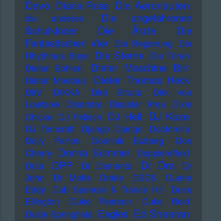
Devo
Die Aeronauten
Diana Ross
Die angefahrenen
die anderen
Die Ärzte
Schulkinder
Die
Fantastischen Vier
Die Regierung
Die
Die Sterne
Rhythmus Boys
Die Türen
Dieter Maschine Birr
Dieter Bohlen
Dieter Thomas Heck
Dieter Moebius
DiIV
DIKKA
Dire Straits
Dirk von
Lowtzow
Disarstar
Disaster Area
Dixie
DJ Koze
DJ Hell
Chicks
DJ Fetisch
DJ Tomcraft
Django Django
Doctorella
Dolly Parton
Dominik Eulberg
Don
Donna Summer
Cherry
Dopplereffekt
Dr Dre
DPP
Dota
Dr Demento
Dr
John
Dr Motte
Drake
DSDS
Duane
Eddy
Dub Spencer & Trance Hill
Duke
Ellington
Duke Pearson
Duke Reid
Ed Sheeran
Eagles
Dusty Springfield