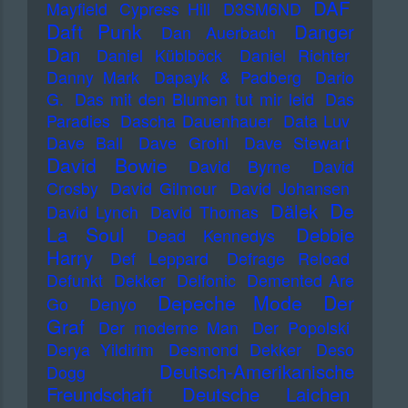
DAF
Mayfield
Cypress Hill
D3SM6ND
Daft Punk
Danger
Dan Auerbach
Dan
Daniel Küblböck
Daniel Richter
Danny Mark
Dapayk & Padberg
Dario
G.
Das mit den Blumen tut mir leid
Das
Paradies
Dascha Dauenhauer
Data Luv
Dave Ball
Dave Grohl
Dave Stewart
David Bowie
David Byrne
David
Crosby
David Gilmour
David Johansen
De
Dälek
David Lynch
David Thomas
La Soul
Debbie
Dead Kennedys
Harry
Def Leppard
Defrage Reload
Defunkt
Dekker
Delfonic
Demented Are
Depeche Mode
Der
Go
Denyo
Graf
Der moderne Man
Der Popolski
Derya Yildirim
Desmond Dekker
Deso
Deutsch-Amerikanische
Dogg
Freundschaft
Deutsche Laichen