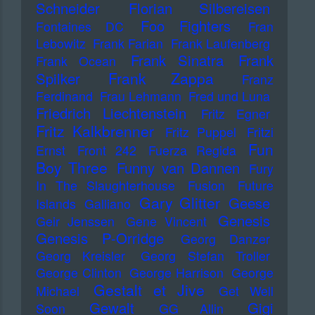
Schneider
Florian Silbereisen
Foo Fighters
Fontaines DC
Fran
Lebowitz
Frank Farian
Frank Laufenberg
Frank Sinatra
Frank
Frank Ocean
Frank Zappa
Spilker
Franz
Ferdinand
Frau Lehmann
Fred und Luna
Friedrich Liechtenstein
Fritz Egner
Fritz Kalkbrenner
Fritz Puppel
Fritzi
Fun
Ernst
Front 242
Fuerza Regida
Boy Three
Funny van Dannen
Fury
In The Slaughterhouse
Fusion
Future
Gary Glitter
Geese
Islands
Galliano
Genesis
Geir Jenssen
Gene Vincent
Genesis P-Orridge
Georg Danzer
Georg Kreisler
Georg Stefan Troller
George Clinton
George Harrison
George
Gestalt et Jive
Michael
Get Well
Gewalt
Gigi
Soon
GG Allin