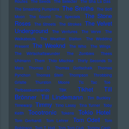
Routes
The Seeds
The Selecter
The Sha La Das
The Smiths
The Smashing Pumpkins
The Soft
The Stone
Moon
The Sound
The Specials
Roses
The Velvet
The Streets
The Strokes
Underground
The Ventures
The Verve
The
Walkabouts
The Weather Station
The Wedding
The Weeknd
Present
The Who
The Wings
The Wirtschaftswunder
The Zombies
Thees
Uhlmann
Them
Thilo Mischke
Thirty Seconds To
Mars
Thomas D
Thomas Gottschalk
Thomas
Pynchon
Thomas Stein
Thompson
Throbbing
Gristle
Thurston Moore
Tic Tac Toe
Till
Tikhet
Tiefbasskommando TBK
Brönner
Till Lindemann
Tim Buckley
Timmy
Timewarp
Timo Lassy
Tina Turner
Toby
Tocotronic
Tokio Hotel
Keith
Tokens
Tom Odell
Tom Gerhardt
Tom Lehrer
Tom
Robinson
Tom T. Hall
Tom Tom Club
Tommy Cash