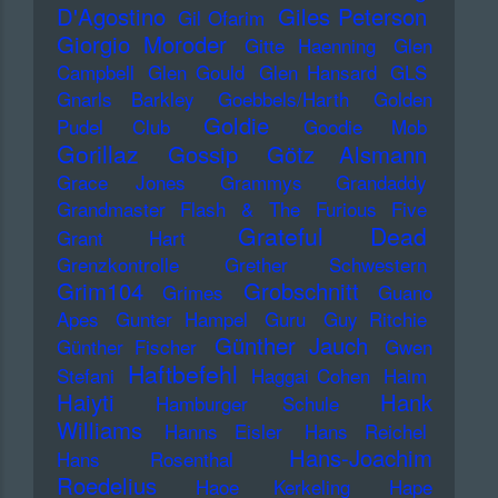
D'Agostino
Giles Peterson
Gil Ofarim
Giorgio Moroder
Gitte Haenning
Glen
Campbell
Glen Gould
Glen Hansard
GLS
Gnarls Barkley
Goebbels/Harth
Golden
Goldie
Pudel Club
Goodie Mob
Gorillaz
Gossip
Götz Alsmann
Grace Jones
Grammys
Grandaddy
Grandmaster Flash & The Furious Five
Grateful Dead
Grant Hart
Grenzkontrolle
Grether Schwestern
Grim104
Grobschnitt
Grimes
Guano
Apes
Gunter Hampel
Guru
Guy Ritchie
Günther Jauch
Günther Fischer
Gwen
Haftbefehl
Stefani
Haggai Cohen
Haim
Haiyti
Hank
Hamburger Schule
Williams
Hanns Eisler
Hans Reichel
Hans-Joachim
Hans Rosenthal
Roedelius
Haoe Kerkeling
Hape