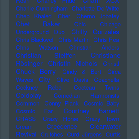
Charli XCX
Roan
Charley Pride
Charlie Cunningham
Charlotte De Witte
Cheb Khaled
Cher
Cherno Jobatey
Chet Baker
Chic
Chicago
Chilly Gonzales
Underground Duo
Chris Blackwell
Chris Martin
Chris Rea
Chris Watson
Christian Anders
Christiane
Christian Steiffen
Rösinger
Christin Nichols
Christl
Chuck Berry
Cindy & Bert
Circa
City
Waves
Clive Davis
Coachella
Cockney Rebel
Cocteau Twins
Coldplay
Comedian Harmonists
Common
Conny Plank
Cosmic Baby
Courtney Barnett
Cosmic Ear
CRASS
Crazy Horse
Crazy Town
Creedence Clearwater
Cream
Revival
Crutches
Curd Jürgens
Curtis