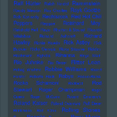
Ralf Hütter
Rammstein
Ralph Heidel
Rayk Goetze
Randy Weston
Ray Charles
Rechtsrock
Red Hot Chili
Reb Kennedy
Peppers
Reinhard Mey
Reggae
Reinhold Heil
Rezo
Rhythm & Sound
Ricardo
Richard
Villalobos
Richard Ashcroft
Hawley
Rick Astley
Richie Hawtin
Rick
Buckler
Ricky Gervais
Ricky Shayne
Riddim
Rihanna
Riechmann
Righeira
Ringo Starr
Rio Juhnke
Ritter Lean
Rio Reiser
Robbie Williams
Robag Wruhme
Robert
Robyn
Forster
Roberta Flack
Rock-o-Rama
Rod
Rocko Schamoni
Rockwell
Stewart
Roger Champman
Roger
Cicero
Roger McGuinn
Roland Emmerich
Roland Kaiser
Roland Owsnitzki
Rolf Dieter
Rolling Stones
Brinkmann
Rolf Kühn
Rosalia
Roxy Music