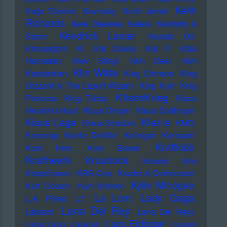
Keith
Katja Ebstein
Kavinsky
Keith Jarrett
Richards
Kele Okereke
Kelela
Kemistry &
Kendrick Lamar
Storm
Kerstin Ott
Khruangbin
KI
KId Creole
KId P.
KIda
Ramadan
KIev Stingl
KIm Deal
KIm
KIm Wilde
Kardashian
KIng Crimson
KIng
Gizzard & The Lizard Wizard
KIng Kurt
KIng
KItschKrieg
Princess
KIng Tubby
Klaas
Heufer-Umlauf
Klaus Dinger
Klaus Doldinger
Klez.e
Klaus Lage
Klaus Schulze
KMD
Kneecap
Koefte DeVille
Kollegah
Kompakt
Kraftklub
Kool Herc
Kool Savas
Kraftwerk
Krautrock
Kreator
Kris
Kristofferson
KRS-One
Kruder & Dorfmeister
Kylie Minogue
Kurt Cobain
Kurt Krömer
Lady Gaga
La Lom
L.A. Priest
L7
Lana Del Rey
Laibach
Lana Del Reyy
Lars Eidinger
Lang Lang
Lankum
Lauryn