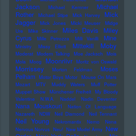
Jackson
Michael
Michael Kemner
Mick
Rother
Michael Stipe
Mick Harvey
Jagger
Mick Jones
Micki Meuser
Midge
Miles Davis
Miley
Ure
Mike Skinner
Cyrus
Mine
Mille Petrozza
Milli Vanilli
Moby
Mittekill
Ministry
Missy Elliott
Moderat
Modern Talking
Moe Jacksch
Mois
Moonriivr
Mola
Moog
Moritz von Oswald
Morrissey
Moses
Morton Feldman
Pelham
Motor Boys Motor
Mouse On Mars
Mozart
MTV
Muddy Waters
Muff Potter
Muppet Show
Münchener Freiheit
My Bloody
Valentine
N.W.A.
Naddel
Nadin Deventer
Nana Mouskouri
Nation Of Language
Nazareth
NDW
Neil Diamond
Neil Tennant
Neil Young
Nekromantix
Nemo
Nena
New
Nervous Norvus
Neu!
New Model Army