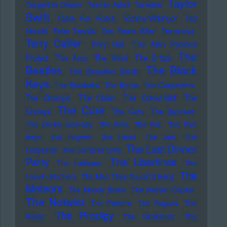
Taylor
Tangerine Dream
Tanner Adell
Tarwater
Swift
Tears For Fears
Techno-Wikinger
Ted
Herold
Teho Teardo
Ten Years After
Terranova
Terry Callier
Terry Hall
The Alan Parsons
The
Project
The Arcs
The Avicii
The B-52s
Beatles
The Black
The Beautiful South
Keys
The Bluebells
The Byrds
The Carpenters
The Champs
The Clash
The Colourfield
The
The Cure
Cramps
The Curs
The Damned
The Divine Comedy
The Eels
The Fall
The Five
Keys
The Fugees
The Hives
The Jam
The
The Last Dinner
Ladybirds
The Lambrini Girls
Party
The Libertines
The Lathums
The
The
Louvin Brothers
The Man They Could'nt Hang
Meteors
The Moody Blues
The Murder Capital
The Notwist
The Platters
The Pogues
The
The Prodigy
Police
The Residents
The