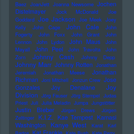
Jochen
Baez
JoanJett
Joanna Newsome
Distelmayer
Jock McDonald
Joe
Joe Jackson
Goddard
Joe Meek
Joey
John Cale
Kelly
John Cage
John
Fogerty
John Foxx
John Grant
John
John Maus
Lennon
John Lydon
John
John Peel
Mayall
John Travolta
John
Johnny Cash
Zorn
Johnny Depp
Johnny Marr
Johnny Rotten
Jonathan
Jonathan
Jeremiah
Jonathan Meese
Richman
Jose
Joni Mitchell
Jonzun Crew
Joy
Gonzales
Joy Denalane
Division
Jörg Fauser
Jörg Stempel
Judas
Priest
Juli
Julia Meladin
Jumpa
Jungstötter
Justin Bieber
Jürgen Drews
Jürgen
K.I.Z.
Kae Tempest
Kamasi
Zeltinger
Kanye West
Washington
Karat
Karl
Kat Frankie
Bartos
Kate Bush
Kate Perry