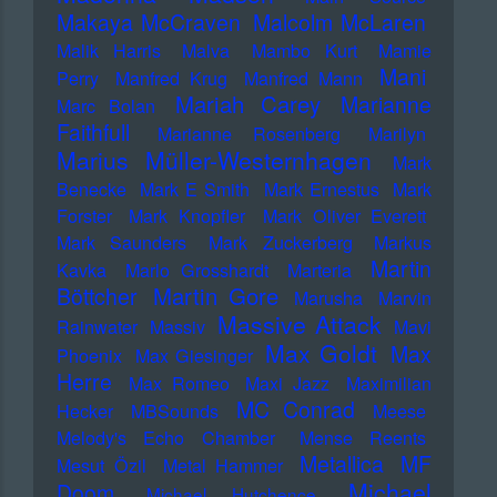
Makaya McCraven
Malcolm McLaren
Malik Harris
Malva
Mambo Kurt
Mamie
Mani
Perry
Manfred Krug
Manfred Mann
Mariah Carey
Marianne
Marc Bolan
Faithfull
Marianne Rosenberg
Marilyn
Marius Müller-Westernhagen
Mark
Benecke
Mark E Smith
Mark Ernestus
Mark
Forster
Mark Knopfler
Mark Oliver Everett
Mark Saunders
Mark Zuckerberg
Markus
Martin
Kavka
Marlo Grosshardt
Marteria
Martin Gore
Böttcher
Marusha
Marvin
Massive Attack
Rainwater
Massiv
Mavi
Max Goldt
Max
Phoenix
Max Giesinger
Herre
Max Romeo
Maxi Jazz
Maximilian
MC Conrad
Hecker
MBSounds
Meese
Melody's Echo Chamber
Mense Reents
Metallica
MF
Mesut Özil
Metal Hammer
Michael
Doom
Michael Hutchence