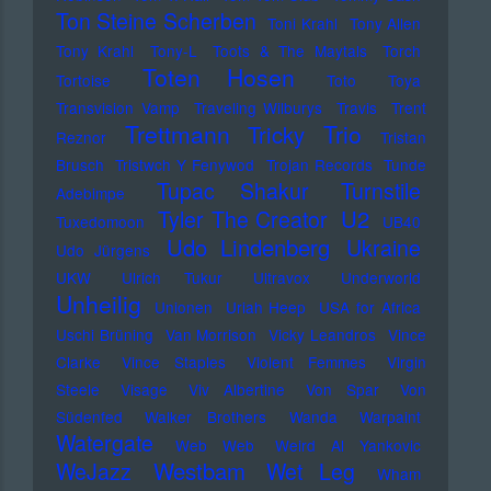
Ton Steine Scherben
Toni Krahl
Tony Allen
Tony Krahl
Tony-L
Toots & The Maytals
Torch
Toten Hosen
Tortoise
Toto
Toya
Transvision Vamp
Traveling Wilburys
Travis
Trent
Trettmann
Trio
Tricky
Reznor
Tristan
Brusch
Tristwch Y Fenywod
Trojan Records
Tunde
Tupac Shakur
Turnstile
Adebimpe
U2
Tyler The Creator
Tuxedomoon
UB40
Udo Lindenberg
Ukraine
Udo Jürgens
UKW
Ulrich Tukur
Ultravox
Underworld
Unheilig
Unionen
Uriah Heep
USA for Africa
Uschi Brüning
Van Morrison
Vicky Leandros
Vince
Clarke
Vince Staples
Violent Femmes
Virgin
Steele
Visage
Viv Albertine
Von Spar
Von
Südenfed
Walker Brothers
Wanda
Warpaint
Watergate
Web Web
Weird Al Yankovic
Westbam
WeJazz
Wet Leg
Wham