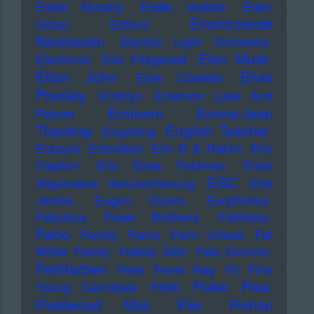
Eddie Murphy
Eddie Vedder
Eden
Einstürzende
Golan
Editors
Neubauten
Electric Light Orchestra
Elon Musk
Electronic
Ella Fitzgerald
Elton John
Elvis
Elvis Costello
Presley
Embryo
Emerson Lake And
Eminem
Emma-Jean
Palmer
Thackray
English Teacher
Engerling
Erasure
Erdmöbel
Eric B & Rakim
Eric
Clapton
Eric Drew Feldman
Erste
ESC
Allgemeine Verunsicherung
Etta
James
Eugen Cicero
Eurythmics
Fabulous Freak Brothers
Faithless
Falco
Family
Farce
Farin Urlaub
Fat
White Family
Fatboy Slim
Fats Domino
Fehlfarben
Feist
Fever Ray
Fil
Fine
Flake
Flea
Young Cannibals
FINK
Fler
Fleetwood Mac
Florian