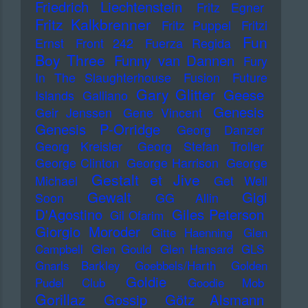
Friedrich Liechtenstein
Fritz Egner
Fritz Kalkbrenner
Fritz Puppel
Fritzi
Fun
Ernst
Front 242
Fuerza Regida
Boy Three
Funny van Dannen
Fury
In The Slaughterhouse
Fusion
Future
Gary Glitter
Geese
Islands
Galliano
Genesis
Geir Jenssen
Gene Vincent
Genesis P-Orridge
Georg Danzer
Georg Kreisler
Georg Stefan Troller
George Clinton
George Harrison
George
Gestalt et Jive
Michael
Get Well
Gewalt
Gigi
Soon
GG Allin
D'Agostino
Giles Peterson
Gil Ofarim
Giorgio Moroder
Gitte Haenning
Glen
Campbell
Glen Gould
Glen Hansard
GLS
Gnarls Barkley
Goebbels/Harth
Golden
Goldie
Pudel Club
Goodie Mob
Gorillaz
Gossip
Götz Alsmann