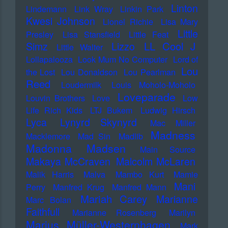
Linton
Lindemann
Link Wray
Linkin Park
Kwesi Johnson
Lionel Richie
Lisa Mary
Little
Presley
Lisa Stansfield
Little Feat
LL Cool J
Simz
Lizzo
Little Walter
Lollapalooza
Look Mum No Computer
Lord of
Lou
the Lost
Lou Donaldson
Lou Pearlman
Reed
Loudermilk
Louis Moholo-Moholo
Loveparade
Louvin Brothers
Love
Low
Life Rich Kids
LTJ Bukem
Ludwig Hirsch
Lyca
Lynyrd Skynyrd
Mac Miller
Madness
Macklemore
Mad Sin
Madlib
Madonna
Madsen
Main Source
Makaya McCraven
Malcolm McLaren
Malik Harris
Malva
Mambo Kurt
Mamie
Mani
Perry
Manfred Krug
Manfred Mann
Mariah Carey
Marianne
Marc Bolan
Faithfull
Marianne Rosenberg
Marilyn
Marius Müller-Westernhagen
Mark