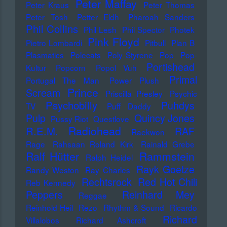
Peter Maffay
Peter Kraus
Peter Thomas
Peter Tosh
Petter Eldh
Pharoah Sanders
Phil Collins
Phil Lesh
Phil Spector
Photek
Pink Floyd
Pietro Lombardi
Pitbull
Plan B
Plasmatics
Polecats
Poly Styrene
Pop
Pop-
Portishead
Kultur
Popcorn
Popol Vuh
Primal
Portugal The Man
Power Plush
Prince
Scream
Priscilla Presley
Psychic
Psychobilly
Puhdys
TV
Puff Daddy
Pulp
Quincy Jones
Pussy Riot
Questlove
Radiohead
R.E.M.
RAF
Raekwon
Rage
Rahsaan Roland Kirk
Rainald Grebe
Ralf Hütter
Rammstein
Ralph Heidel
Rayk Goetze
Randy Weston
Ray Charles
Rechtsrock
Red Hot Chili
Reb Kennedy
Peppers
Reinhard Mey
Reggae
Reinhold Heil
Rezo
Rhythm & Sound
Ricardo
Richard
Villalobos
Richard Ashcroft