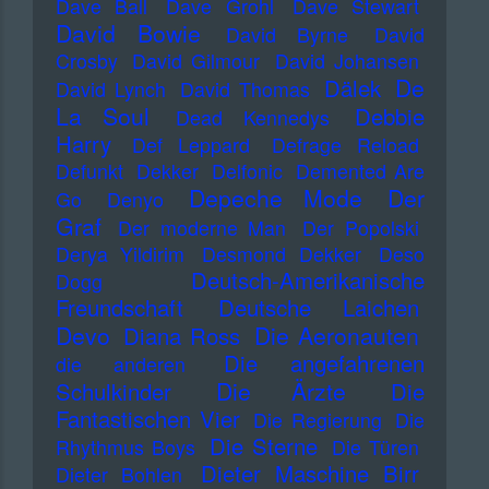
Dave Ball
Dave Grohl
Dave Stewart
David Bowie
David Byrne
David
Crosby
David Gilmour
David Johansen
De
Dälek
David Lynch
David Thomas
La Soul
Debbie
Dead Kennedys
Harry
Def Leppard
Defrage Reload
Defunkt
Dekker
Delfonic
Demented Are
Depeche Mode
Der
Go
Denyo
Graf
Der moderne Man
Der Popolski
Derya Yildirim
Desmond Dekker
Deso
Deutsch-Amerikanische
Dogg
Freundschaft
Deutsche Laichen
Devo
Die Aeronauten
Diana Ross
Die angefahrenen
die anderen
Die Ärzte
Schulkinder
Die
Fantastischen Vier
Die Regierung
Die
Die Sterne
Rhythmus Boys
Die Türen
Dieter Maschine Birr
Dieter Bohlen