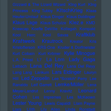
Gizzard & The Lizard Wizard
KIng Kurt
KIng
KItschKrieg
Princess
KIng Tubby
Klaas
Heufer-Umlauf
Klaus Dinger
Klaus Doldinger
Klez.e
Klaus Lage
Klaus Schulze
KMD
Kneecap
Koefte DeVille
Kollegah
Kompakt
Kraftklub
Kool Herc
Kool Savas
Kraftwerk
Krautrock
Kreator
Kris
Kristofferson
KRS-One
Kruder & Dorfmeister
Kylie Minogue
Kurt Cobain
Kurt Krömer
Lady Gaga
La Lom
L.A. Priest
L7
Lana Del Rey
Laibach
Lana Del Reyy
Lars Eidinger
Lang Lang
Lankum
Lauryn
Led Zeppelin
Hill
Lee "Scratch" Perry
Lee
Lemke/Müller
Ranaldo
Leif Garrett
Lena
Leonard
Meyer-Landrut
Lenny Kravitz
Cohen
Les Impremes
Les McKeown
Lester Young
Lewis Capaldi
Liam Payne
Liars
Lilith
Lily Allen
Linda Ronstadt