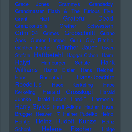
Grace Jones
Grammys
Grandaddy
Grandmaster Flash & The Furious Five
Grateful Dead
Grant Hart
Grenzkontrolle
Grether Schwestern
Grim104
Grobschnitt
Grimes
Guano
Apes
Gunter Hampel
Guru
Guy Ritchie
Günther Jauch
Günther Fischer
Gwen
Haftbefehl
Stefani
Haggai Cohen
Haim
Haiyti
Hank
Hamburger Schule
Williams
Hanns Eisler
Hans Reichel
Hans-Joachim
Hans Rosenthal
Roedelius
Haoe Kerkeling
Hape
Harald Grosskopf
Kerkeling
Harald
Juhnke
Harald Lesch
Hard-Fi
Harmonia
Harry Styles
Hasil Adkins
Hattler
Hazel
Brugger
Heaven 17
Heiner Pudelko
Heino
Heinz Rudolf Kunze
Heintje
Heinz
Helene Fischer
Schenk
Helge