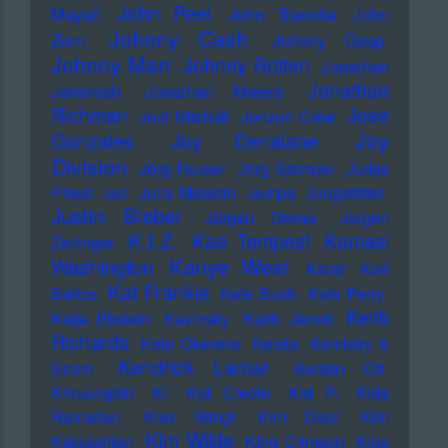
John Peel
Mayall
John Travolta
John
Johnny Cash
Zorn
Johnny Depp
Johnny Marr
Johnny Rotten
Jonathan
Jonathan
Jeremiah
Jonathan Meese
Richman
Jose
Joni Mitchell
Jonzun Crew
Joy
Gonzales
Joy Denalane
Division
Jörg Fauser
Jörg Stempel
Judas
Priest
Juli
Julia Meladin
Jumpa
Jungstötter
Justin Bieber
Jürgen Drews
Jürgen
K.I.Z.
Kae Tempest
Kamasi
Zeltinger
Kanye West
Washington
Karat
Karl
Kat Frankie
Bartos
Kate Bush
Kate Perry
Keith
Katja Ebstein
Kavinsky
Keith Jarrett
Richards
Kele Okereke
Kelela
Kemistry &
Kendrick Lamar
Storm
Kerstin Ott
Khruangbin
KI
KId Creole
KId P.
KIda
Ramadan
KIev Stingl
KIm Deal
KIm
KIm Wilde
Kardashian
KIng Crimson
KIng