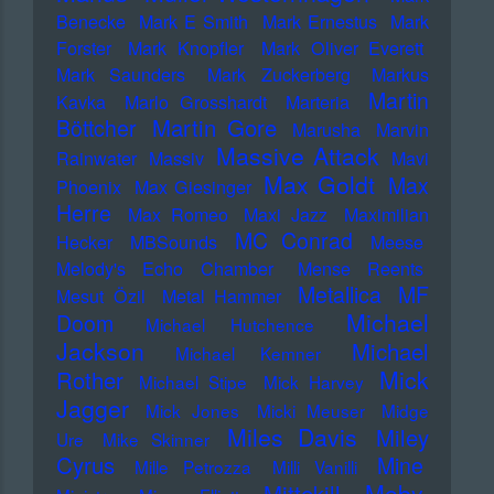
Benecke
Mark E Smith
Mark Ernestus
Mark
Forster
Mark Knopfler
Mark Oliver Everett
Mark Saunders
Mark Zuckerberg
Markus
Martin
Kavka
Marlo Grosshardt
Marteria
Martin Gore
Böttcher
Marusha
Marvin
Massive Attack
Rainwater
Massiv
Mavi
Max Goldt
Max
Phoenix
Max Giesinger
Herre
Max Romeo
Maxi Jazz
Maximilian
MC Conrad
Hecker
MBSounds
Meese
Melody's Echo Chamber
Mense Reents
Metallica
MF
Mesut Özil
Metal Hammer
Michael
Doom
Michael Hutchence
Jackson
Michael
Michael Kemner
Mick
Rother
Michael Stipe
Mick Harvey
Jagger
Mick Jones
Micki Meuser
Midge
Miles Davis
Miley
Ure
Mike Skinner
Cyrus
Mine
Mille Petrozza
Milli Vanilli
Moby
Mittekill