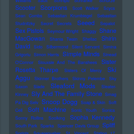
Williams
Sault
Schnipo Schranke
Schürze
Scorpions
Scooter
Scott Walker
Scycs
Sean Combs
Sebastian Krumbiegel
Sebastian
Seeed
Studnitzky
Secret Secrets
Sepalot
Sex Pistols
Shane
Seymour Wright
Shaggy
MacGowan
Shirin
Shania Twain
Shellac
David
Sido
Silbermond
Silent Servant
Simina
Simple Minds
Grigoriu
Simon Harris
Sinead
Sister
O'Connor
Siouxsie And The Banshees
Ski
Rosetta Tharpe
Sisters Of Mercy
Aggu
Skinner Brothers
Skinny Pelembe
Sky
Sleaford Mods
Saxon
Slade
Sleater-
Sly And The Family Stone
Kinney
Smag
Snoop Dogg
Pa Dig Selv
Soap & Skin
Soft
Soft Machine
Cell
Sonic Youth
Sonics
Sophia Kennedy
Sonny Rollins
Soolking
Spliff
South Park
Sparks
Spencer Davis Group
Sprints
Squarepusher
St. Vincent
Station 17