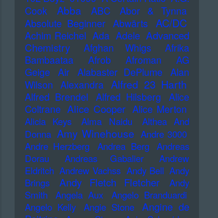
Abba
Cook
ABC
Abor & Tynna
AC/DC
Absolute Beginner
Abwärts
Advanced
Achim Reichel
Ada
Adele
Chemistry
Afghan Whigs
Afrika
Bambaataa
Afrob
Afroman
AG
Geige
Air
Alabaster DePlume
Alan
Alfred 23 Harth
Wilson
Alexandra
Alfred Brendel
Alfred Hilsberg
Alice
Alice Cooper
Coltrane
Alice Merton
Alicia Keys
Alma Naidu
Althea And
Amy Winehouse
Donna
Andre 3000
Andre Herzberg
Andrea Berg
Andreas
Dorau
Andreas Gabalier
Andrew
Eldritch
Andrew Vachss
Andy Bell
Andy
Andy Fletch Fletcher
Brings
Andy
Smith
Angela Aux
Angelo Branduardi
Angine de
Angelo Kelly
Angie Stone