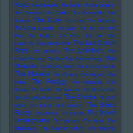
Keys
The Bluebells
The Byrds
The Carpenters
The Champs
The Clash
The Colourfield
The
The Cure
Cramps
The Curs
The Damned
The Divine Comedy
The Eels
The Fall
The Five
Keys
The Fugees
The Hives
The Jam
The
The Last Dinner
Ladybirds
The Lambrini Girls
Party
The Libertines
The Lathums
The
The
Louvin Brothers
The Man They Could'nt Hang
Meteors
The Moody Blues
The Murder Capital
The Notwist
The Platters
The Pogues
The
The Prodigy
Police
The Residents
The
Routes
The Seeds
The Selecter
The Sha La Das
The Smiths
The Smashing Pumpkins
The Soft
The Stone
Moon
The Sound
The Specials
Roses
The Velvet
The Streets
The Strokes
Underground
The Ventures
The Verve
The
Walkabouts
The Weather Station
The Wedding