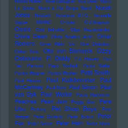
Noddy Holder
Noel Gallagher
Noir Désir
Nono
Norah
La Grinta
Noori & His Dorpa Band
Jones
Notdurft
Notorious B.I.G.
Nouvelle
Vague
NSYNC
O-Town
O.J.Simpson
Oasis
Odd Beholder
Olga Reznichenko
Olivia Dean
Omar
Olivia Newton John
Romero
Omer Klein Trio
One Direction
Ozzy
Otto von Bismarck
Oskar Sala
Osbourne
P. Diddy
P.J. Harvey
Pan
Tau
Pankow
Papo Yoplack
Parov Stelar
Patti Smith
Patrick Wagner
Patrick Walden
Paul Kalkbrenner
Paul
Paul Heaton
McCartney
Paul Simon
Paul
Paul Nero
Paul Weller
van Dyk
Paula Hartmann
Pere
Peaches
Pearl Jam
Peggy Gou
Pet Shop Boys
Ubu
Perrecy
Pete
Peter
Seeger
Peter Doherty
Peter Evans
Fox
Peter Hein
Peter Green
Peter Hook