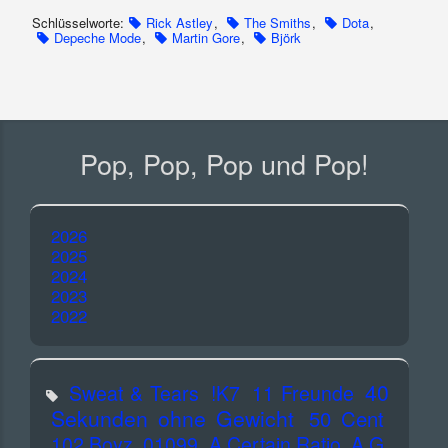
Schlüsselworte:
Rick Astley
,
The Smiths
,
Dota
,
Depeche Mode
,
Martin Gore
,
Björk
Pop, Pop, Pop und Pop!
2026
2025
2024
2023
2022
40
Sweat & Tears
!K7
11 Freunde
Sekunden ohne Gewicht
50 Cent
102 Boyz
01099
A Certain Ratio
A.G.