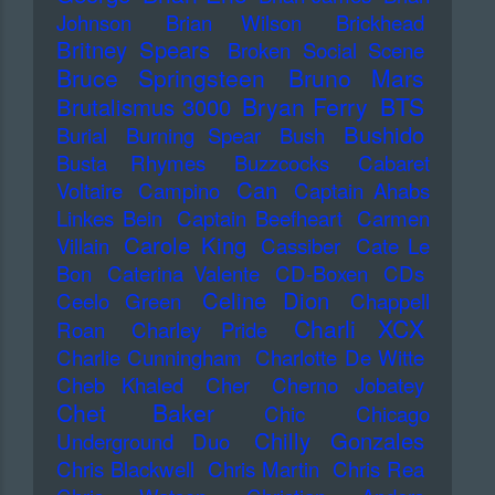
Johnson
Brian Wilson
Brickhead
Britney Spears
Broken Social Scene
Bruce Springsteen
Bruno Mars
Bryan Ferry
BTS
Brutalismus 3000
Bushido
Burial
Burning Spear
Bush
Busta Rhymes
Buzzcocks
Cabaret
Can
Voltaire
Campino
Captain Ahabs
Linkes Bein
Captain Beefheart
Carmen
Carole King
Villain
Cassiber
Cate Le
Bon
Caterina Valente
CD-Boxen
CDs
Celine Dion
Ceelo Green
Chappell
Charli XCX
Roan
Charley Pride
Charlie Cunningham
Charlotte De Witte
Cheb Khaled
Cher
Cherno Jobatey
Chet Baker
Chic
Chicago
Chilly Gonzales
Underground Duo
Chris Blackwell
Chris Martin
Chris Rea