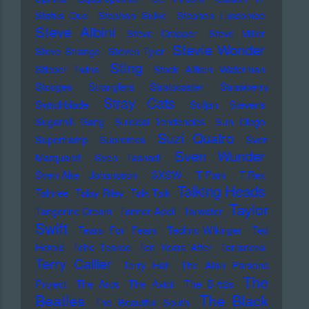
Status Quo
Stephan Sulke
Stephen Luscombe
Steve Albini
Steve Cropper
Steve Miller
Stevie Wonder
Steve Strange
Steven Tyler
Sting
Stieber Twins
Stock Aitken Waterman
Stooges
Stranglers
Stratocaster
Strawberry
Stray Cats
Switchblade
Sufjan Stevens
Sugarhill Gang
Suicidal Tendencies
Sun Diego
Suzi Quatro
Supertramp
Supremes
Sven
Sven Wunder
Marquardt
Sven Tasnadi
Sven-Ake Johansson
SXSW
T-Pain
T.Rex
Talking Heads
Tahnee
Talay Riley
Talk Talk
Taylor
Tangerine Dream
Tanner Adell
Tarwater
Swift
Tears For Fears
Techno-Wikinger
Ted
Herold
Teho Teardo
Ten Years After
Terranova
Terry Callier
Terry Hall
The Alan Parsons
The
Project
The Arcs
The Avicii
The B-52s
Beatles
The Black
The Beautiful South