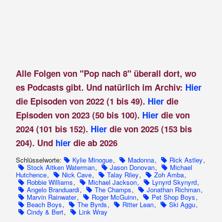
Alle Folgen von "Pop nach 8" überall dort, wo
es Podcasts gibt. Und natürlich im Archiv:
Hier
die Episoden von 2022 (1 bis 49).
Hier
die
Episoden von 2023 (50 bis 100).
Hier
die von
2024 (101 bis 152).
Hier
die von 2025 (153 bis
204). Und
hier
die ab 2026
Schlüsselworte:
Kylie Minogue
,
Madonna
,
Rick Astley
,
Stock Aitken Waterman
,
Jason Donovan
,
Michael
Hutchence
,
Nick Cave
,
Talay Riley
,
Zoh Amba
,
Robbie Williams
,
Michael Jackson
,
Lynyrd Skynyrd
,
Angelo Branduardi
,
The Champs
,
Jonathan Richman
,
Marvin Rainwater
,
Roger McGuinn
,
Pet Shop Boys
,
Beach Boys
,
The Byrds
,
Ritter Lean
,
Ski Aggu
,
Cindy & Bert
,
Link Wray