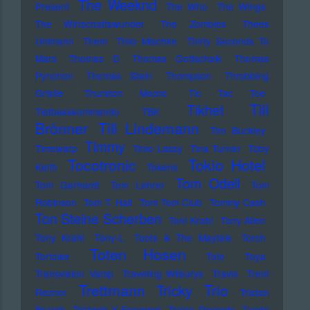
The Weeknd
Present
The Who
The Wings
The Wirtschaftswunder
The Zombies
Thees
Uhlmann
Them
Thilo Mischke
Thirty Seconds To
Mars
Thomas D
Thomas Gottschalk
Thomas
Pynchon
Thomas Stein
Thompson
Throbbing
Gristle
Thurston Moore
Tic Tac Toe
Till
Tikhet
Tiefbasskommando TBK
Brönner
Till Lindemann
Tim Buckley
Timmy
Timewarp
Timo Lassy
Tina Turner
Toby
Tocotronic
Tokio Hotel
Keith
Tokens
Tom Odell
Tom Gerhardt
Tom Lehrer
Tom
Robinson
Tom T. Hall
Tom Tom Club
Tommy Cash
Ton Steine Scherben
Toni Krahl
Tony Allen
Tony Krahl
Tony-L
Toots & The Maytals
Torch
Toten Hosen
Tortoise
Toto
Toya
Transvision Vamp
Traveling Wilburys
Travis
Trent
Trettmann
Trio
Tricky
Reznor
Tristan
Brusch
Tristwch Y Fenywod
Trojan Records
Tunde