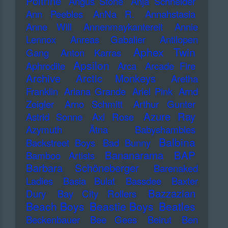
Poitrine
Angus Stone
Anja Schneider
Ann Peebles
AnNa R.
Annahstasia
Anne Will
Annenmaykantereit
Annie
Lennox
Anreas Gabalier
Antilopen
Aphex Twin
Gang
Anton Karras
Apsilon
Aphrodite
Arca
Arcade Fire
Archive
Arctic Monkeys
Aretha
Franklin
Ariana Grande
Ariel Pink
Arnd
Zeigler
Arno Schmitt
Arthur Gunter
Azure Ray
Astrid Sonne
Axl Rose
Azymuth
Ätna
Babyshambles
Balbina
Backstreet Boys
Bad Bunny
Bananarama
BAP
Bamboo Artists
Barbara Schöneberger
Barenaked
Ladies
Basia Bulat
Bassdee
Baxter
Bazzazian
Dury
Bay City Rollers
Beach Boys
Beastie Boys
Beatles
Beckenbauer
Bee Gees
Beirut
Ben