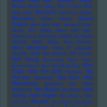
Ministry
Missy Elliott
Moderat
Modern Talking
Moe Jacksch
Mois
Moonriivr
Mola
Moog
Moritz von Oswald
Morrissey
Moses
Morton Feldman
Pelham
Motor Boys Motor
Mouse On Mars
Mozart
MTV
Muddy Waters
Muff Potter
Muppet Show
Münchener Freiheit
My Bloody
Valentine
N.W.A.
Naddel
Nadin Deventer
Nana Mouskouri
Nation Of Language
Nazareth
NDW
Neil Diamond
Neil Tennant
Neil Young
Nekromantix
Nemo
Nena
New
Nervous Norvus
Neu!
New Model Army
Order
New York Dolls
Nia
Newcleus
Nick
Archives
Nick Cave
Nichtseattle
Waterhouse
Nickelback
Nico
Nikko
Nile Rogers
Nina
Weidemann
Nils Keppel
Nina Hagen
Chuba
Nina Simone
Nine
Nirvana
Inch Nail
No Angels
No Doubt