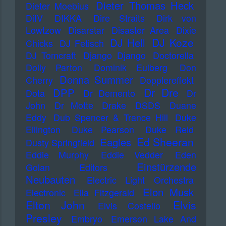
Dieter Thomas Heck
Dieter Moebius
DiIV
DIKKA
Dire Straits
Dirk von
Lowtzow
Disarstar
Disaster Area
Dixie
DJ Koze
DJ Hell
Chicks
DJ Fetisch
DJ Tomcraft
Django Django
Doctorella
Dolly Parton
Dominik Eulberg
Don
Donna Summer
Cherry
Dopplereffekt
Dr Dre
DPP
Dota
Dr Demento
Dr
John
Dr Motte
Drake
DSDS
Duane
Eddy
Dub Spencer & Trance Hill
Duke
Ellington
Duke Pearson
Duke Reid
Ed Sheeran
Eagles
Dusty Springfield
Eddie Murphy
Eddie Vedder
Eden
Einstürzende
Golan
Editors
Neubauten
Electric Light Orchestra
Elon Musk
Electronic
Ella Fitzgerald
Elton John
Elvis
Elvis Costello
Presley
Embryo
Emerson Lake And