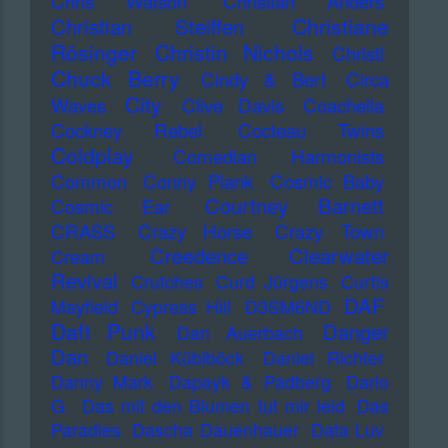
Chris Watson
Christian Anders
Christiane
Christian Steiffen
Rösinger
Christin Nichols
Christl
Chuck Berry
Cindy & Bert
Circa
City
Waves
Clive Davis
Coachella
Cockney Rebel
Cocteau Twins
Coldplay
Comedian Harmonists
Common
Conny Plank
Cosmic Baby
Courtney Barnett
Cosmic Ear
CRASS
Crazy Horse
Crazy Town
Creedence Clearwater
Cream
Revival
Crutches
Curd Jürgens
Curtis
DAF
Mayfield
Cypress Hill
D3SM6ND
Daft Punk
Danger
Dan Auerbach
Dan
Daniel Küblböck
Daniel Richter
Danny Mark
Dapayk & Padberg
Dario
G.
Das mit den Blumen tut mir leid
Das
Paradies
Dascha Dauenhauer
Data Luv