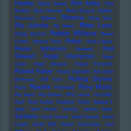
Hawley
Rick Astley
Richie Hawtin
Rick
Buckler
Ricky Gervais
Ricky Shayne
Riddim
Rihanna
Riechmann
Righeira
Ringo Starr
Rio Juhnke
Ritter Lean
Rio Reiser
Robbie Williams
Robag Wruhme
Robert
Robyn
Forster
Roberta Flack
Rock-o-Rama
Rod
Rocko Schamoni
Rockwell
Stewart
Roger Champman
Roger
Cicero
Roger McGuinn
Roland Emmerich
Roland Kaiser
Roland Owsnitzki
Rolf Dieter
Rolling Stones
Brinkmann
Rolf Kühn
Rosalia
Roxy Music
Romy
Rosenstolz
Roy Ayers
Roy Orbison
RPS Lanrue
Run-DMC
Rush
Russ Kunkel
Russland
Rutles
Sababa 5
Sade
Sam Fender
Sandow
Sandra Hüller
Santiano
Sarah Connor
Sarah Davachi
Sarah
Engels
Sarah Wild
Sasha
Saturndaze
Saul