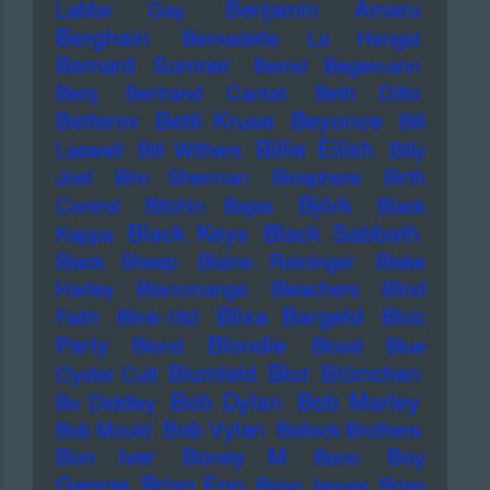
Benjamin Amaru
LaMar Gay
Berghain
Bernadette La Hengst
Bernard Sumner
Bernd Begemann
Berq
Bertrand Cantat
Beth Ditto
Betti Kruse
Beyonce
Betterov
Bill
Billie Eilish
Laswell
Bill Withers
Billy
Joel
Bim Sherman
Biosphere
Birth
Björk
Control
Bitchin Bajas
Black
Black Keys
Black Sabbath
Kappa
Black Sheep
Blaine Reininger
Blake
Harley
Blancmange
Bleachers
Blind
Blixa Bargeld
Bloc
Faith
Blink-182
Blondie
Party
Blond
Blood
Blue
Blur
Blumfeld
Blümchen
Oyster Cult
Bob Dylan
Bob Marley
Bo Diddley
Bob Vylan
Bob Mould
Bollock Brothers
Bon Iver
Boney M
Boy
Bono
Brian Eno
George
Brian James
Brian