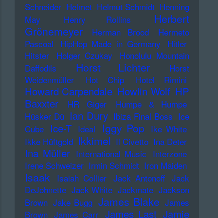
Schneider
Helmet
Helmut Schmidt
Henning
Herbert
May
Henry Rollins
Grönemeyer
Herman Brood
Hermeto
Pascoal
HipHop Made in Germany
Hitler
Hitster
Holger Czukay
Honolulu Mountain
Horst Lichter
Daffodils
Horst
Weidenmüller
Hot Chip
Hotel Rimini
Howard Carpendale
Howlin Wolf
HP
Baxxter
HR Giger
Humpe & Humpe
Ian Dury
Hüsker Dü
Ibiza Final Boss
Ice
Iggy Pop
Ice-T
Cube
Ideal
Ike White
Ikkimel
Ikke Hüftgold
Il Civetto
Ina Deter
Ina Müller
International Music
Interzone
Irene Schweizer
Irmin Schmidt
Iron Maiden
Isaak
Isaiah Collier
Jack Antonoff
Jack
DeJohnette
Jack White
Jackmate
Jackson
James Blake
Brown
Jake Bugg
James
James Last
Jamie
Brown
James Carr