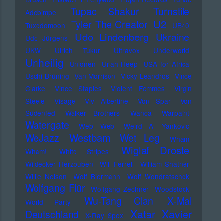
Tupac Shakur
Turnstile
Adebimpe
U2
Tyler The Creator
Tuxedomoon
UB40
Udo Lindenberg
Ukraine
Udo Jürgens
UKW
Ulrich Tukur
Ultravox
Underworld
Unheilig
Unionen
Uriah Heep
USA for Africa
Uschi Brüning
Van Morrison
Vicky Leandros
Vince
Clarke
Vince Staples
Violent Femmes
Virgin
Steele
Visage
Viv Albertine
Von Spar
Von
Südenfed
Walker Brothers
Wanda
Warpaint
Watergate
Web Web
Weird Al Yankovic
Westbam
WeJazz
Wet Leg
Wham
Wiglaf Droste
Wham!
White Stripes
Wildecker Herzbuben
Will Ferrell
William Shatner
Willie Nelson
Wolf Biermann
Wolf Wondratschek
Wolfgang Flür
Wolfgang Zechner
Woodstock
Wu-Tang Clan
X-Mal
World Party
Xatar
Xavier
Deutschland
X-Ray Spex