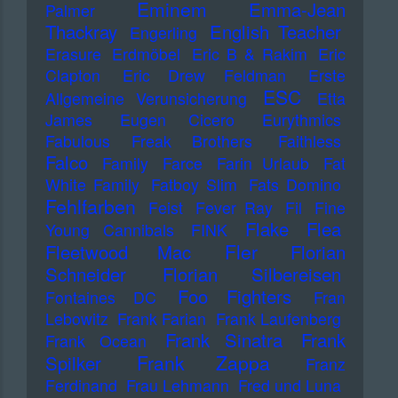
Eminem
Emma-Jean
Palmer
Thackray
English Teacher
Engerling
Erasure
Erdmöbel
Eric B & Rakim
Eric
Clapton
Eric Drew Feldman
Erste
ESC
Allgemeine Verunsicherung
Etta
James
Eugen Cicero
Eurythmics
Fabulous Freak Brothers
Faithless
Falco
Family
Farce
Farin Urlaub
Fat
White Family
Fatboy Slim
Fats Domino
Fehlfarben
Feist
Fever Ray
Fil
Fine
Flake
Flea
Young Cannibals
FINK
Fler
Fleetwood Mac
Florian
Schneider
Florian Silbereisen
Foo Fighters
Fontaines DC
Fran
Lebowitz
Frank Farian
Frank Laufenberg
Frank Sinatra
Frank
Frank Ocean
Frank Zappa
Spilker
Franz
Ferdinand
Frau Lehmann
Fred und Luna