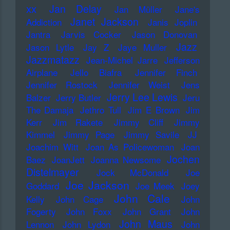
xx
Jan Delay
Jan Müller
Jane's
Janet Jackson
Addiction
Janis Joplin
Jantra
Jarvis Cocker
Jason Donovan
Jazz
Jason Lytle
Jay Z
Jaye Muller
Jazzmatazz
Jean-Michel Jarre
Jefferson
Airplane
Jello Biafra
Jennifer Finch
Jennifer Rostock
Jennifer Weist
Jens
Jerry Lee Lewis
Balzer
Jerry Butler
Jeru
The Damaja
Jethro Tull
Jim E Brown
Jim
Kerr
Jim Rakete
Jimmy Cliff
Jimmy
Kimmel
Jimmy Page
Jimmy Savile
JJ
Joachim Witt
Joan As Policewoman
Joan
Jochen
Baez
JoanJett
Joanna Newsome
Distelmayer
Jock McDonald
Joe
Joe Jackson
Goddard
Joe Meek
Joey
John Cale
Kelly
John Cage
John
Fogerty
John Foxx
John Grant
John
John Maus
Lennon
John Lydon
John