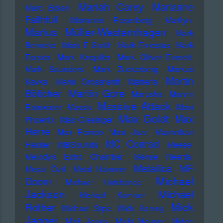
Mariah Carey
Marianne
Marc Bolan
Faithfull
Marianne Rosenberg
Marilyn
Marius Müller-Westernhagen
Mark
Benecke
Mark E Smith
Mark Ernestus
Mark
Forster
Mark Knopfler
Mark Oliver Everett
Mark Saunders
Mark Zuckerberg
Markus
Martin
Kavka
Marlo Grosshardt
Marteria
Martin Gore
Böttcher
Marusha
Marvin
Massive Attack
Rainwater
Massiv
Mavi
Max Goldt
Max
Phoenix
Max Giesinger
Herre
Max Romeo
Maxi Jazz
Maximilian
MC Conrad
Hecker
MBSounds
Meese
Melody's Echo Chamber
Mense Reents
Metallica
MF
Mesut Özil
Metal Hammer
Michael
Doom
Michael Hutchence
Jackson
Michael
Michael Kemner
Mick
Rother
Michael Stipe
Mick Harvey
Jagger
Mick Jones
Micki Meuser
Midge