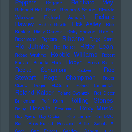
Peppers
Reinhard Mey
Reggae
Reinhold Heil
Rezo
Rhythm & Sound
Ricardo
Richard
Villalobos
Richard Ashcroft
Hawley
Rick Astley
Richie Hawtin
Rick
Buckler
Ricky Gervais
Ricky Shayne
Riddim
Rihanna
Riechmann
Righeira
Ringo Starr
Rio Juhnke
Ritter Lean
Rio Reiser
Robbie Williams
Robag Wruhme
Robert
Robyn
Forster
Roberta Flack
Rock-o-Rama
Rod
Rocko Schamoni
Rockwell
Stewart
Roger Champman
Roger
Cicero
Roger McGuinn
Roland Emmerich
Roland Kaiser
Roland Owsnitzki
Rolf Dieter
Rolling Stones
Brinkmann
Rolf Kühn
Rosalia
Roxy Music
Romy
Rosenstolz
Roy Ayers
Roy Orbison
RPS Lanrue
Run-DMC
Rush
Russ Kunkel
Russland
Rutles
Sababa 5
Sade
Sam Fender
Sandow
Sandra Hüller