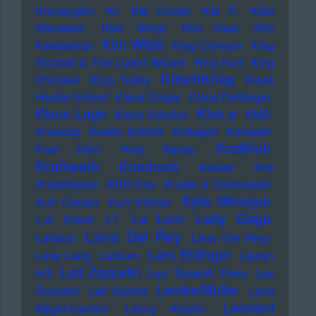
Khruangbin
KI
KId Creole
KId P.
KIda
Ramadan
KIev Stingl
KIm Deal
KIm
KIm Wilde
Kardashian
KIng Crimson
KIng
Gizzard & The Lizard Wizard
KIng Kurt
KIng
KItschKrieg
Princess
KIng Tubby
Klaas
Heufer-Umlauf
Klaus Dinger
Klaus Doldinger
Klez.e
Klaus Lage
Klaus Schulze
KMD
Kneecap
Koefte DeVille
Kollegah
Kompakt
Kraftklub
Kool Herc
Kool Savas
Kraftwerk
Krautrock
Kreator
Kris
Kristofferson
KRS-One
Kruder & Dorfmeister
Kylie Minogue
Kurt Cobain
Kurt Krömer
Lady Gaga
La Lom
L.A. Priest
L7
Lana Del Rey
Laibach
Lana Del Reyy
Lars Eidinger
Lang Lang
Lankum
Lauryn
Led Zeppelin
Hill
Lee "Scratch" Perry
Lee
Lemke/Müller
Ranaldo
Leif Garrett
Lena
Leonard
Meyer-Landrut
Lenny Kravitz