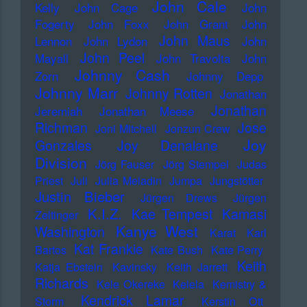
John Cale
Kelly
John Cage
John
Fogerty
John Foxx
John Grant
John
John Maus
Lennon
John Lydon
John
John Peel
Mayall
John Travolta
John
Johnny Cash
Zorn
Johnny Depp
Johnny Marr
Johnny Rotten
Jonathan
Jonathan
Jeremiah
Jonathan Meese
Richman
Jose
Joni Mitchell
Jonzun Crew
Joy
Gonzales
Joy Denalane
Division
Jörg Fauser
Jörg Stempel
Judas
Priest
Juli
Julia Meladin
Jumpa
Jungstötter
Justin Bieber
Jürgen Drews
Jürgen
K.I.Z.
Kae Tempest
Kamasi
Zeltinger
Kanye West
Washington
Karat
Karl
Kat Frankie
Bartos
Kate Bush
Kate Perry
Keith
Katja Ebstein
Kavinsky
Keith Jarrett
Richards
Kele Okereke
Kelela
Kemistry &
Kendrick Lamar
Storm
Kerstin Ott