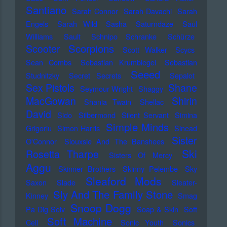
Santiano
Sarah Connor
Sarah Davachi
Sarah
Engels
Sarah Wild
Sasha
Saturndaze
Saul
Williams
Sault
Schnipo Schranke
Schürze
Scorpions
Scooter
Scott Walker
Scycs
Sean Combs
Sebastian Krumbiegel
Sebastian
Seeed
Studnitzky
Secret Secrets
Sepalot
Sex Pistols
Shane
Seymour Wright
Shaggy
MacGowan
Shirin
Shania Twain
Shellac
David
Sido
Silbermond
Silent Servant
Simina
Simple Minds
Grigoriu
Simon Harris
Sinead
Sister
O'Connor
Siouxsie And The Banshees
Ski
Rosetta Tharpe
Sisters Of Mercy
Aggu
Skinner Brothers
Skinny Pelembe
Sky
Sleaford Mods
Saxon
Slade
Sleater-
Sly And The Family Stone
Kinney
Smag
Snoop Dogg
Pa Dig Selv
Soap & Skin
Soft
Soft Machine
Cell
Sonic Youth
Sonics