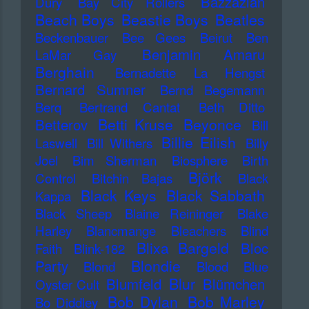
Bazzazian
Dury
Bay City Rollers
Beach Boys
Beastie Boys
Beatles
Beckenbauer
Bee Gees
Beirut
Ben
Benjamin Amaru
LaMar Gay
Berghain
Bernadette La Hengst
Bernard Sumner
Bernd Begemann
Berq
Bertrand Cantat
Beth Ditto
Betti Kruse
Beyonce
Betterov
Bill
Billie Eilish
Laswell
Bill Withers
Billy
Joel
Bim Sherman
Biosphere
Birth
Björk
Control
Bitchin Bajas
Black
Black Keys
Black Sabbath
Kappa
Black Sheep
Blaine Reininger
Blake
Harley
Blancmange
Bleachers
Blind
Blixa Bargeld
Bloc
Faith
Blink-182
Blondie
Party
Blond
Blood
Blue
Blur
Blumfeld
Blümchen
Oyster Cult
Bob Dylan
Bob Marley
Bo Diddley