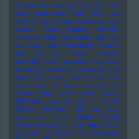
Transvision Vamp
Traveling Wilburys
Travis
Trent
Trettmann
Trio
Tricky
Reznor
Tristan
Brusch
Tristwch Y Fenywod
Trojan Records
Tunde
Tupac Shakur
Turnstile
Adebimpe
U2
Tyler The Creator
Tuxedomoon
UB40
Udo Lindenberg
Ukraine
Udo Jürgens
UKW
Ulrich Tukur
Ultravox
Underworld
Unheilig
Unionen
Uriah Heep
USA for Africa
Uschi Brüning
Van Morrison
Vicky Leandros
Vince
Clarke
Vince Staples
Violent Femmes
Virgin
Steele
Visage
Viv Albertine
Von Spar
Von
Südenfed
Walker Brothers
Wanda
Warpaint
Watergate
Web Web
Weird Al Yankovic
Westbam
WeJazz
Wet Leg
Wham
Wiglaf Droste
Wham!
White Stripes
Wildecker Herzbuben
Will Ferrell
William Shatner
Willie Nelson
Wolf Biermann
Wolf Wondratschek