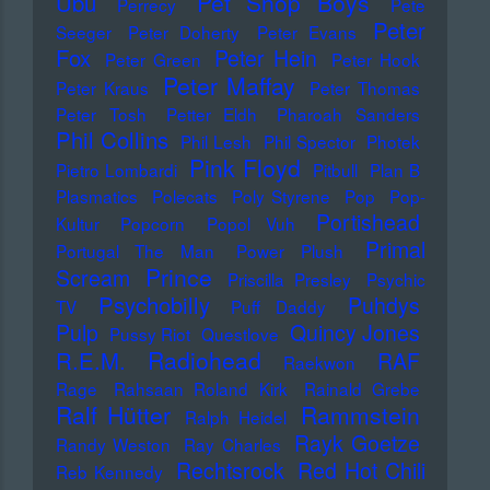
Pet Shop Boys
Ubu
Perrecy
Pete
Peter
Seeger
Peter Doherty
Peter Evans
Fox
Peter Hein
Peter Green
Peter Hook
Peter Maffay
Peter Kraus
Peter Thomas
Peter Tosh
Petter Eldh
Pharoah Sanders
Phil Collins
Phil Lesh
Phil Spector
Photek
Pink Floyd
Pietro Lombardi
Pitbull
Plan B
Plasmatics
Polecats
Poly Styrene
Pop
Pop-
Portishead
Kultur
Popcorn
Popol Vuh
Primal
Portugal The Man
Power Plush
Prince
Scream
Priscilla Presley
Psychic
Psychobilly
Puhdys
TV
Puff Daddy
Pulp
Quincy Jones
Pussy Riot
Questlove
Radiohead
R.E.M.
RAF
Raekwon
Rage
Rahsaan Roland Kirk
Rainald Grebe
Ralf Hütter
Rammstein
Ralph Heidel
Rayk Goetze
Randy Weston
Ray Charles
Rechtsrock
Red Hot Chili
Reb Kennedy