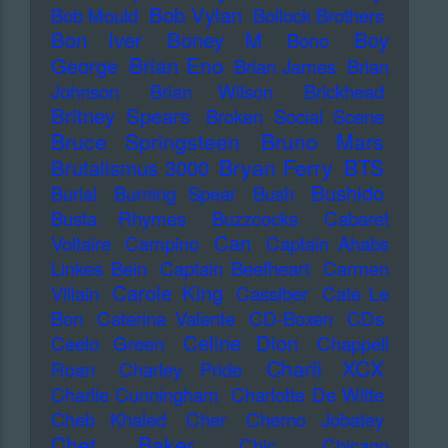
Bob Vylan
Bob Mould
Bollock Brothers
Bon Iver
Boney M
Boy
Bono
Brian Eno
George
Brian James
Brian
Johnson
Brian Wilson
Brickhead
Britney Spears
Broken Social Scene
Bruce Springsteen
Bruno Mars
Bryan Ferry
BTS
Brutalismus 3000
Bushido
Burial
Burning Spear
Bush
Busta Rhymes
Buzzcocks
Cabaret
Can
Voltaire
Campino
Captain Ahabs
Linkes Bein
Captain Beefheart
Carmen
Carole King
Villain
Cassiber
Cate Le
Bon
Caterina Valente
CD-Boxen
CDs
Celine Dion
Ceelo Green
Chappell
Charli XCX
Roan
Charley Pride
Charlie Cunningham
Charlotte De Witte
Cheb Khaled
Cher
Cherno Jobatey
Chet Baker
Chic
Chicago