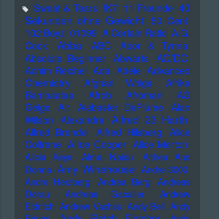
40
Sweat & Tears
!K7
11 Freunde
Sekunden ohne Gewicht
50 Cent
102 Boyz
01099
A Certain Ratio
A.G.
Abba
Cook
ABC
Abor & Tynna
AC/DC
Absolute Beginner
Abwärts
Advanced
Achim Reichel
Ada
Adele
Chemistry
Afghan Whigs
Afrika
Bambaataa
Afrob
Afroman
AG
Geige
Air
Alabaster DePlume
Alan
Alfred 23 Harth
Wilson
Alexandra
Alfred Brendel
Alfred Hilsberg
Alice
Alice Cooper
Coltrane
Alice Merton
Alicia Keys
Alma Naidu
Althea And
Amy Winehouse
Donna
Andre 3000
Andre Herzberg
Andrea Berg
Andreas
Dorau
Andreas Gabalier
Andrew
Eldritch
Andrew Vachss
Andy Bell
Andy
Andy Fletch Fletcher
Brings
Andy