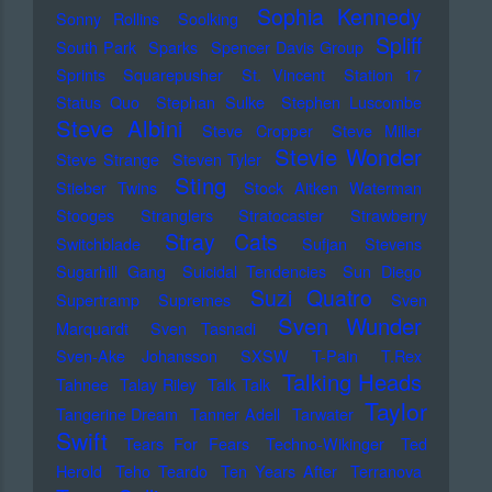
Sophia Kennedy
Sonny Rollins
Soolking
Spliff
South Park
Sparks
Spencer Davis Group
Sprints
Squarepusher
St. Vincent
Station 17
Status Quo
Stephan Sulke
Stephen Luscombe
Steve Albini
Steve Cropper
Steve Miller
Stevie Wonder
Steve Strange
Steven Tyler
Sting
Stieber Twins
Stock Aitken Waterman
Stooges
Stranglers
Stratocaster
Strawberry
Stray Cats
Switchblade
Sufjan Stevens
Sugarhill Gang
Suicidal Tendencies
Sun Diego
Suzi Quatro
Supertramp
Supremes
Sven
Sven Wunder
Marquardt
Sven Tasnadi
Sven-Ake Johansson
SXSW
T-Pain
T.Rex
Talking Heads
Tahnee
Talay Riley
Talk Talk
Taylor
Tangerine Dream
Tanner Adell
Tarwater
Swift
Tears For Fears
Techno-Wikinger
Ted
Herold
Teho Teardo
Ten Years After
Terranova