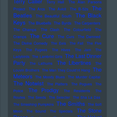
Terry Callier
Terry Hall
The Alan Parsons
The
Project
The Arcs
The Avicii
The B-52s
Beatles
The Black
The Beautiful South
Keys
The Bluebells
The Byrds
The Carpenters
The Champs
The Clash
The Colourfield
The
The Cure
Cramps
The Curs
The Damned
The Divine Comedy
The Eels
The Fall
The Five
Keys
The Fugees
The Hives
The Jam
The
The Last Dinner
Ladybirds
The Lambrini Girls
Party
The Libertines
The Lathums
The
The
Louvin Brothers
The Man They Could'nt Hang
Meteors
The Moody Blues
The Murder Capital
The Notwist
The Platters
The Pogues
The
The Prodigy
Police
The Residents
The
Routes
The Seeds
The Selecter
The Sha La Das
The Smiths
The Smashing Pumpkins
The Soft
The Stone
Moon
The Sound
The Specials