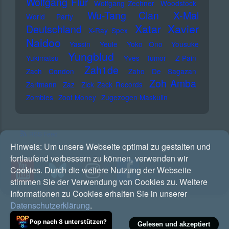
Wolfgang Flür
Wolfgang Zechner
Woodstock
Wu-Tang Clan
X-Mal
World Party
Xatar
Xavier
Deutschland
X-Ray Spex
Naidoo
Yassin
Yeule
Yoko Ono
Yousuke
Yungblud
Yukimatsu
Yves Tumor
Z-Pain
Zah1de
Zach Condon
Zaho De Sagazan
Zoh Amba
Zartmann
Zaz
Zick Zack Records
Zombies
Zoot Money
Zugezogen Maskulin
RSS Feed
Hinweis:
Um unsere Webseite optimal zu gestalten und
fortlaufend verbessern zu können, verwenden wir
Cookies. Durch die weitere Nutzung der Webseite
stimmen Sie der Verwendung von Cookies zu. Weitere
Informationen zu Cookies erhalten Sie in unserer
Datenschutzerklärung
.
Pop nach 8 unterstützen?
Gelesen und akzeptiert