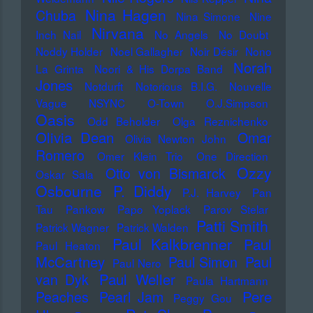
Nina Hagen
Chuba
Nina Simone
Nine
Nirvana
Inch Nail
No Angels
No Doubt
Noddy Holder
Noel Gallagher
Noir Désir
Nono
Norah
La Grinta
Noori & His Dorpa Band
Jones
Notdurft
Notorious B.I.G.
Nouvelle
Vague
NSYNC
O-Town
O.J.Simpson
Oasis
Odd Beholder
Olga Reznichenko
Olivia Dean
Omar
Olivia Newton John
Romero
Omer Klein Trio
One Direction
Ozzy
Otto von Bismarck
Oskar Sala
Osbourne
P. Diddy
P.J. Harvey
Pan
Tau
Pankow
Papo Yoplack
Parov Stelar
Patti Smith
Patrick Wagner
Patrick Walden
Paul Kalkbrenner
Paul
Paul Heaton
McCartney
Paul Simon
Paul
Paul Nero
Paul Weller
van Dyk
Paula Hartmann
Pere
Peaches
Pearl Jam
Peggy Gou