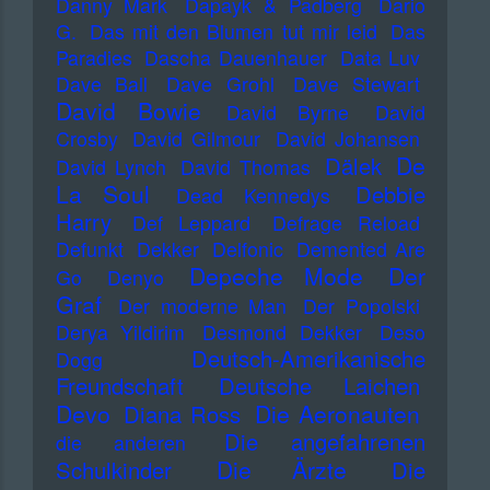
Danny Mark
Dapayk & Padberg
Dario
G.
Das mit den Blumen tut mir leid
Das
Paradies
Dascha Dauenhauer
Data Luv
Dave Ball
Dave Grohl
Dave Stewart
David Bowie
David Byrne
David
Crosby
David Gilmour
David Johansen
De
Dälek
David Lynch
David Thomas
La Soul
Debbie
Dead Kennedys
Harry
Def Leppard
Defrage Reload
Defunkt
Dekker
Delfonic
Demented Are
Depeche Mode
Der
Go
Denyo
Graf
Der moderne Man
Der Popolski
Derya Yildirim
Desmond Dekker
Deso
Deutsch-Amerikanische
Dogg
Freundschaft
Deutsche Laichen
Devo
Die Aeronauten
Diana Ross
Die angefahrenen
die anderen
Die Ärzte
Schulkinder
Die