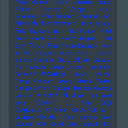
Frank Sinatra
Frank
Frank Ocean
Frank Zappa
Spilker
Franz
Ferdinand
Frau Lehmann
Fred und Luna
Friedrich Liechtenstein
Fritz Egner
Fritz Kalkbrenner
Fritz Puppel
Fritzi
Fun
Ernst
Front 242
Fuerza Regida
Boy Three
Funny van Dannen
Fury
In The Slaughterhouse
Fusion
Future
Gary Glitter
Geese
Islands
Galliano
Genesis
Geir Jenssen
Gene Vincent
Genesis P-Orridge
Georg Danzer
Georg Kreisler
Georg Stefan Troller
George Clinton
George Harrison
George
Gestalt et Jive
Michael
Get Well
Gewalt
Gigi
Soon
GG Allin
D'Agostino
Giles Peterson
Gil Ofarim
Giorgio Moroder
Gitte Haenning
Glen
Campbell
Glen Gould
Glen Hansard
GLS