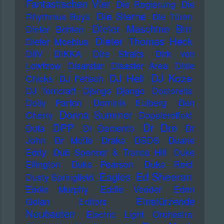
Fantastischen Vier
Die Regierung
Die
Die Sterne
Rhythmus Boys
Die Türen
Dieter Maschine Birr
Dieter Bohlen
Dieter Thomas Heck
Dieter Moebius
DiIV
DIKKA
Dire Straits
Dirk von
Lowtzow
Disarstar
Disaster Area
Dixie
DJ Koze
DJ Hell
Chicks
DJ Fetisch
DJ Tomcraft
Django Django
Doctorella
Dolly Parton
Dominik Eulberg
Don
Donna Summer
Cherry
Dopplereffekt
Dr Dre
DPP
Dota
Dr Demento
Dr
John
Dr Motte
Drake
DSDS
Duane
Eddy
Dub Spencer & Trance Hill
Duke
Ellington
Duke Pearson
Duke Reid
Ed Sheeran
Eagles
Dusty Springfield
Eddie Murphy
Eddie Vedder
Eden
Einstürzende
Golan
Editors
Neubauten
Electric Light Orchestra