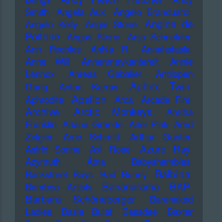
Smith
Angela Aux
Angelo Branduardi
Angine de
Angelo Kelly
Angie Stone
Poitrine
Angus Stone
Anja Schneider
Ann Peebles
AnNa R.
Annahstasia
Anne Will
Annenmaykantereit
Annie
Lennox
Anreas Gabalier
Antilopen
Aphex Twin
Gang
Anton Karras
Apsilon
Aphrodite
Arca
Arcade Fire
Archive
Arctic Monkeys
Aretha
Franklin
Ariana Grande
Ariel Pink
Arnd
Zeigler
Arno Schmitt
Arthur Gunter
Azure Ray
Astrid Sonne
Axl Rose
Azymuth
Ätna
Babyshambles
Balbina
Backstreet Boys
Bad Bunny
Bananarama
BAP
Bamboo Artists
Barbara Schöneberger
Barenaked
Ladies
Basia Bulat
Bassdee
Baxter