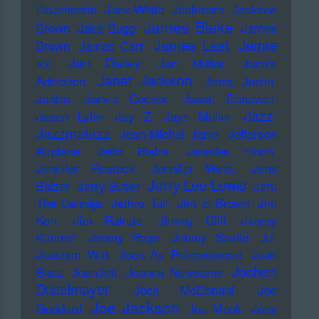
DeJohnette
Jack White
Jackmate
Jackson
James Blake
Brown
Jake Bugg
James
James Last
Jamie
Brown
James Carr
xx
Jan Delay
Jan Müller
Jane's
Janet Jackson
Addiction
Janis Joplin
Jantra
Jarvis Cocker
Jason Donovan
Jazz
Jason Lytle
Jay Z
Jaye Muller
Jazzmatazz
Jean-Michel Jarre
Jefferson
Airplane
Jello Biafra
Jennifer Finch
Jennifer Rostock
Jennifer Weist
Jens
Jerry Lee Lewis
Balzer
Jerry Butler
Jeru
The Damaja
Jethro Tull
Jim E Brown
Jim
Kerr
Jim Rakete
Jimmy Cliff
Jimmy
Kimmel
Jimmy Page
Jimmy Savile
JJ
Joachim Witt
Joan As Policewoman
Joan
Jochen
Baez
JoanJett
Joanna Newsome
Distelmayer
Jock McDonald
Joe
Joe Jackson
Goddard
Joe Meek
Joey