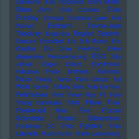
Elon Musk
Electronic
Ella Fitzgerald
Elton John
Elvis
Elvis Costello
Presley
Embryo
Emerson Lake And
Eminem
Emma-Jean
Palmer
Thackray
English Teacher
Engerling
Erasure
Erdmöbel
Eric B & Rakim
Eric
Clapton
Eric Drew Feldman
Erste
ESC
Allgemeine Verunsicherung
Etta
James
Eugen Cicero
Eurythmics
Fabulous Freak Brothers
Faithless
Falco
Family
Farce
Farin Urlaub
Fat
White Family
Fatboy Slim
Fats Domino
Fehlfarben
Feist
Fever Ray
Fil
Fine
Flake
Flea
Young Cannibals
FINK
Fler
Fleetwood Mac
Florian
Schneider
Florian Silbereisen
Foo Fighters
Fontaines DC
Fran
Lebowitz
Frank Farian
Frank Laufenberg