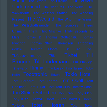
Roses
The Velvet
The Streets
The Strokes
Underground
The Ventures
The Verve
The
Walkabouts
The Weather Station
The Wedding
The Weeknd
Present
The Who
The Wings
The Wirtschaftswunder
The Zombies
Thees
Uhlmann
Them
Thilo Mischke
Thirty Seconds To
Mars
Thomas D
Thomas Gottschalk
Thomas
Pynchon
Thomas Stein
Thompson
Throbbing
Gristle
Thurston Moore
Tic Tac Toe
Till
Tikhet
Tiefbasskommando TBK
Brönner
Till Lindemann
Tim Buckley
Timmy
Timewarp
Timo Lassy
Tina Turner
Toby
Tocotronic
Tokio Hotel
Keith
Tokens
Tom Odell
Tom Gerhardt
Tom Lehrer
Tom
Robinson
Tom T. Hall
Tom Tom Club
Tommy Cash
Ton Steine Scherben
Toni Krahl
Tony Allen
Tony Krahl
Tony-L
Toots & The Maytals
Torch
Toten Hosen
Tortoise
Toto
Toya