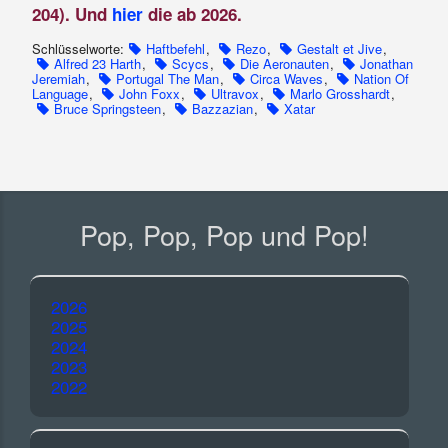
204). Und
hier
die ab 2026.
Schlüsselworte:
Haftbefehl
,
Rezo
,
Gestalt et Jive
,
Alfred 23 Harth
,
Scycs
,
Die Aeronauten
,
Jonathan
Jeremiah
,
Portugal The Man
,
Circa Waves
,
Nation Of
Language
,
John Foxx
,
Ultravox
,
Marlo Grosshardt
,
Bruce Springsteen
,
Bazzazian
,
Xatar
Pop, Pop, Pop und Pop!
2026
2025
2024
2023
2022