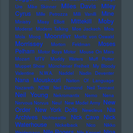
Miles Davis
Miley
Ure
Mike Skinner
Cyrus
Mine
Mille Petrozza
Milli Vanilli
Moby
Mittekill
Ministry
Missy Elliott
Moderat
Modern Talking
Moe Jacksch
Mois
Moonriivr
Mola
Moog
Moritz von Oswald
Morrissey
Moses
Morton Feldman
Pelham
Motor Boys Motor
Mouse On Mars
Mozart
MTV
Muddy Waters
Muff Potter
Muppet Show
Münchener Freiheit
My Bloody
Valentine
N.W.A.
Naddel
Nadin Deventer
Nana Mouskouri
Nation Of Language
Nazareth
NDW
Neil Diamond
Neil Tennant
Neil Young
Nekromantix
Nemo
Nena
New
Nervous Norvus
Neu!
New Model Army
Order
New York Dolls
Nia
Newcleus
Nick
Archives
Nick Cave
Nichtseattle
Waterhouse
Nickelback
Nico
Nikko
Nile Rogers
Nina
Weidemann
Nils Keppel