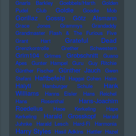
Gnarls Barkley
Goebbels/Harth
Golden
Goldie
Pudel Club
Goodie Mob
Gorillaz
Gossip
Götz Alsmann
Grace Jones
Grammys
Grandaddy
Grandmaster Flash & The Furious Five
Grateful Dead
Grant Hart
Grenzkontrolle
Grether Schwestern
Grim104
Grobschnitt
Grimes
Guano
Apes
Gunter Hampel
Guru
Guy Ritchie
Günther Jauch
Günther Fischer
Gwen
Haftbefehl
Stefani
Haggai Cohen
Haim
Haiyti
Hank
Hamburger Schule
Williams
Hanns Eisler
Hans Reichel
Hans-Joachim
Hans Rosenthal
Roedelius
Haoe Kerkeling
Hape
Harald Grosskopf
Kerkeling
Harald
Juhnke
Harald Lesch
Hard-Fi
Harmonia
Harry Styles
Hasil Adkins
Hattler
Hazel