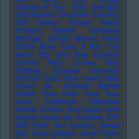
Chilly Gonzales
Underground Duo
Chris Blackwell
Chris Martin
Chris Rea
Chris Watson
Christian Anders
Christiane
Christian Steiffen
Rösinger
Christin Nichols
Christl
Chuck Berry
Cindy & Bert
Circa
City
Waves
Clive Davis
Coachella
Cockney Rebel
Cocteau Twins
Coldplay
Comedian Harmonists
Common
Conny Plank
Cosmic Baby
Courtney Barnett
Cosmic Ear
CRASS
Crazy Horse
Crazy Town
Creedence Clearwater
Cream
Revival
Crutches
Curd Jürgens
Curtis
DAF
Mayfield
Cypress Hill
D3SM6ND
Daft Punk
Danger
Dan Auerbach
Dan
Daniel Küblböck
Daniel Richter