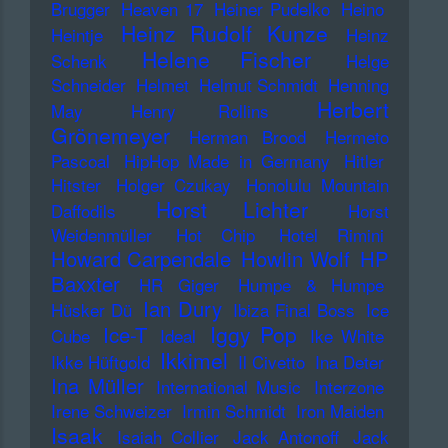
Brugger
Heaven 17
Heiner Pudelko
Heino
Heinz Rudolf Kunze
Heintje
Heinz
Helene Fischer
Schenk
Helge
Schneider
Helmet
Helmut Schmidt
Henning
Herbert
May
Henry Rollins
Grönemeyer
Herman Brood
Hermeto
Pascoal
HipHop Made in Germany
Hitler
Hitster
Holger Czukay
Honolulu Mountain
Horst Lichter
Daffodils
Horst
Weidenmüller
Hot Chip
Hotel Rimini
Howard Carpendale
Howlin Wolf
HP
Baxxter
HR Giger
Humpe & Humpe
Ian Dury
Hüsker Dü
Ibiza Final Boss
Ice
Iggy Pop
Ice-T
Cube
Ideal
Ike White
Ikkimel
Ikke Hüftgold
Il Civetto
Ina Deter
Ina Müller
International Music
Interzone
Irene Schweizer
Irmin Schmidt
Iron Maiden
Isaak
Isaiah Collier
Jack Antonoff
Jack