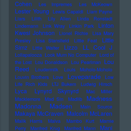
Cohen
Les Impremes
Les McKeown
Lester Young
Lewis Capaldi
Liam Payne
Liars
Lilith
Lily Allen
Linda Ronstadt
Linton
Lindemann
Link Wray
Linkin Park
Kwesi Johnson
Lionel Richie
Lisa Mary
Little
Presley
Lisa Stansfield
Little Feat
LL Cool J
Simz
Lizzo
Little Walter
Lollapalooza
Look Mum No Computer
Lord of
Lou
the Lost
Lou Donaldson
Lou Pearlman
Reed
Loudermilk
Louis Moholo-Moholo
Loveparade
Louvin Brothers
Love
Low
Life Rich Kids
LTJ Bukem
Ludwig Hirsch
Lyca
Lynyrd Skynyrd
Mac Miller
Madness
Macklemore
Mad Sin
Madlib
Madonna
Madsen
Main Source
Makaya McCraven
Malcolm McLaren
Malik Harris
Malva
Mambo Kurt
Mamie
Mani
Perry
Manfred Krug
Manfred Mann