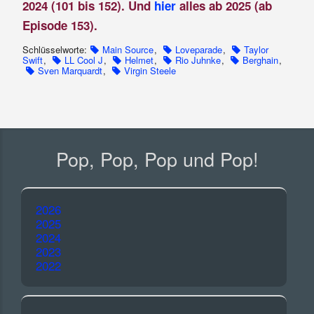
2024 (101 bis 152). Und
hier
alles ab 2025 (ab
Episode 153).
Schlüsselworte:
Main Source
,
Loveparade
,
Taylor
Swift
,
LL Cool J
,
Helmet
,
Rio Juhnke
,
Berghain
,
Sven Marquardt
,
Virgin Steele
Pop, Pop, Pop und Pop!
2026
2025
2024
2023
2022