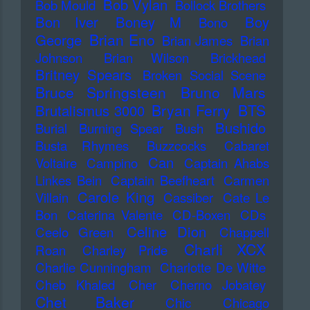
Bob Vylan
Bob Mould
Bollock Brothers
Bon Iver
Boney M
Boy
Bono
Brian Eno
George
Brian James
Brian
Johnson
Brian Wilson
Brickhead
Britney Spears
Broken Social Scene
Bruce Springsteen
Bruno Mars
Bryan Ferry
BTS
Brutalismus 3000
Bushido
Burial
Burning Spear
Bush
Busta Rhymes
Buzzcocks
Cabaret
Can
Voltaire
Campino
Captain Ahabs
Linkes Bein
Captain Beefheart
Carmen
Carole King
Villain
Cassiber
Cate Le
Bon
Caterina Valente
CD-Boxen
CDs
Celine Dion
Ceelo Green
Chappell
Charli XCX
Roan
Charley Pride
Charlie Cunningham
Charlotte De Witte
Cheb Khaled
Cher
Cherno Jobatey
Chet Baker
Chic
Chicago