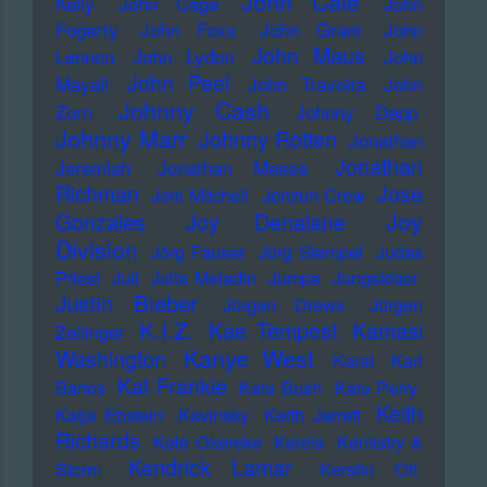
John Cale
Kelly
John Cage
John
Fogerty
John Foxx
John Grant
John
John Maus
Lennon
John Lydon
John
John Peel
Mayall
John Travolta
John
Johnny Cash
Zorn
Johnny Depp
Johnny Marr
Johnny Rotten
Jonathan
Jonathan
Jeremiah
Jonathan Meese
Richman
Jose
Joni Mitchell
Jonzun Crew
Joy
Gonzales
Joy Denalane
Division
Jörg Fauser
Jörg Stempel
Judas
Priest
Juli
Julia Meladin
Jumpa
Jungstötter
Justin Bieber
Jürgen Drews
Jürgen
K.I.Z.
Kae Tempest
Kamasi
Zeltinger
Kanye West
Washington
Karat
Karl
Kat Frankie
Bartos
Kate Bush
Kate Perry
Keith
Katja Ebstein
Kavinsky
Keith Jarrett
Richards
Kele Okereke
Kelela
Kemistry &
Kendrick Lamar
Storm
Kerstin Ott