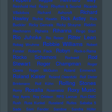
Reggae
Reinhold Heil
Rezo
Rhythm & Sound
Ricardo
Richard
Villalobos
Richard Ashcroft
Hawley
Rick Astley
Richie Hawtin
Rick
Buckler
Ricky Gervais
Ricky Shayne
Riddim
Rihanna
Riechmann
Righeira
Ringo Starr
Rio Juhnke
Ritter Lean
Rio Reiser
Robbie Williams
Robag Wruhme
Robert
Robyn
Forster
Roberta Flack
Rock-o-Rama
Rod
Rocko Schamoni
Rockwell
Stewart
Roger Champman
Roger
Cicero
Roger McGuinn
Roland Emmerich
Roland Kaiser
Roland Owsnitzki
Rolf Dieter
Rolling Stones
Brinkmann
Rolf Kühn
Rosalia
Roxy Music
Romy
Rosenstolz
Roy Ayers
Roy Orbison
RPS Lanrue
Run-DMC
Rush
Russ Kunkel
Russland
Rutles
Sababa 5
Sade
Sam Fender
Sandow
Sandra Hüller