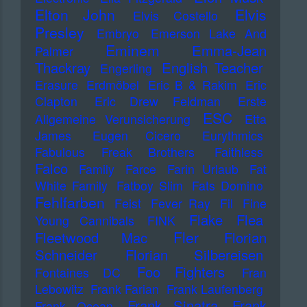
Elton John
Elvis
Elvis Costello
Presley
Embryo
Emerson Lake And
Eminem
Emma-Jean
Palmer
Thackray
English Teacher
Engerling
Erasure
Erdmöbel
Eric B & Rakim
Eric
Clapton
Eric Drew Feldman
Erste
ESC
Allgemeine Verunsicherung
Etta
James
Eugen Cicero
Eurythmics
Fabulous Freak Brothers
Faithless
Falco
Family
Farce
Farin Urlaub
Fat
White Family
Fatboy Slim
Fats Domino
Fehlfarben
Feist
Fever Ray
Fil
Fine
Flake
Flea
Young Cannibals
FINK
Fler
Fleetwood Mac
Florian
Schneider
Florian Silbereisen
Foo Fighters
Fontaines DC
Fran
Lebowitz
Frank Farian
Frank Laufenberg
Frank Sinatra
Frank
Frank Ocean