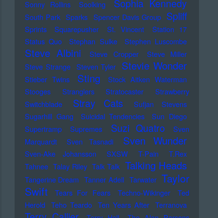
Sophia Kennedy
Sonny Rollins
Soolking
Spliff
South Park
Sparks
Spencer Davis Group
Sprints
Squarepusher
St. Vincent
Station 17
Status Quo
Stephan Sulke
Stephen Luscombe
Steve Albini
Steve Cropper
Steve Miller
Stevie Wonder
Steve Strange
Steven Tyler
Sting
Stieber Twins
Stock Aitken Waterman
Stooges
Stranglers
Stratocaster
Strawberry
Stray Cats
Switchblade
Sufjan Stevens
Sugarhill Gang
Suicidal Tendencies
Sun Diego
Suzi Quatro
Supertramp
Supremes
Sven
Sven Wunder
Marquardt
Sven Tasnadi
Sven-Ake Johansson
SXSW
T-Pain
T.Rex
Talking Heads
Tahnee
Talay Riley
Talk Talk
Taylor
Tangerine Dream
Tanner Adell
Tarwater
Swift
Tears For Fears
Techno-Wikinger
Ted
Herold
Teho Teardo
Ten Years After
Terranova
Terry Callier
Terry Hall
The Alan Parsons