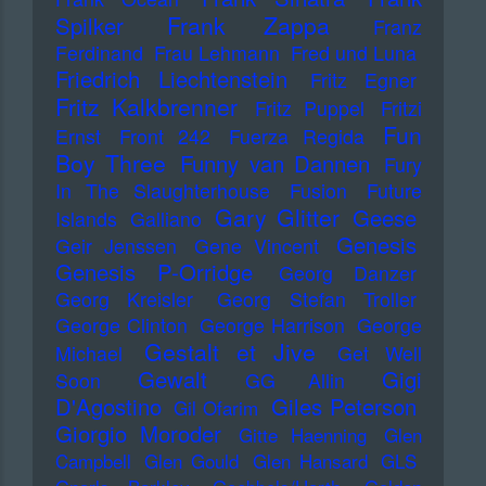
Frank Zappa
Spilker
Franz
Ferdinand
Frau Lehmann
Fred und Luna
Friedrich Liechtenstein
Fritz Egner
Fritz Kalkbrenner
Fritz Puppel
Fritzi
Fun
Ernst
Front 242
Fuerza Regida
Boy Three
Funny van Dannen
Fury
In The Slaughterhouse
Fusion
Future
Gary Glitter
Geese
Islands
Galliano
Genesis
Geir Jenssen
Gene Vincent
Genesis P-Orridge
Georg Danzer
Georg Kreisler
Georg Stefan Troller
George Clinton
George Harrison
George
Gestalt et Jive
Michael
Get Well
Gewalt
Gigi
Soon
GG Allin
D'Agostino
Giles Peterson
Gil Ofarim
Giorgio Moroder
Gitte Haenning
Glen
Campbell
Glen Gould
Glen Hansard
GLS