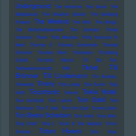
Underground
The Ventures
The Verve
The
Walkabouts
The Weather Station
The Wedding
The Weeknd
Present
The Who
The Wings
The Wirtschaftswunder
The Zombies
Thees
Uhlmann
Them
Thilo Mischke
Thirty Seconds To
Mars
Thomas D
Thomas Gottschalk
Thomas
Pynchon
Thomas Stein
Thompson
Throbbing
Gristle
Thurston Moore
Tic Tac Toe
Till
Tikhet
Tiefbasskommando TBK
Brönner
Till Lindemann
Tim Buckley
Timmy
Timewarp
Timo Lassy
Tina Turner
Toby
Tocotronic
Tokio Hotel
Keith
Tokens
Tom Odell
Tom Gerhardt
Tom Lehrer
Tom
Robinson
Tom T. Hall
Tom Tom Club
Tommy Cash
Ton Steine Scherben
Toni Krahl
Tony Allen
Tony Krahl
Tony-L
Toots & The Maytals
Torch
Toten Hosen
Tortoise
Toto
Toya