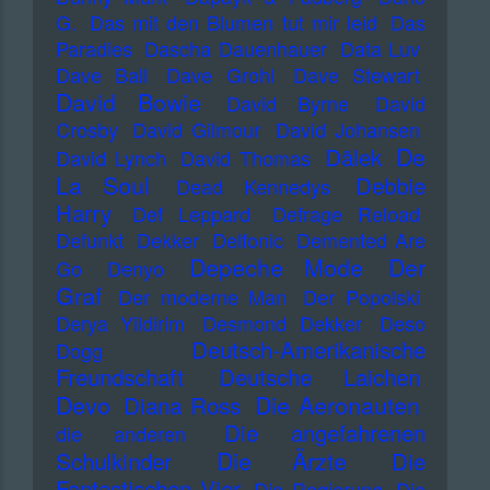
G.
Das mit den Blumen tut mir leid
Das
Paradies
Dascha Dauenhauer
Data Luv
Dave Ball
Dave Grohl
Dave Stewart
David Bowie
David Byrne
David
Crosby
David Gilmour
David Johansen
De
Dälek
David Lynch
David Thomas
La Soul
Debbie
Dead Kennedys
Harry
Def Leppard
Defrage Reload
Defunkt
Dekker
Delfonic
Demented Are
Depeche Mode
Der
Go
Denyo
Graf
Der moderne Man
Der Popolski
Derya Yildirim
Desmond Dekker
Deso
Deutsch-Amerikanische
Dogg
Freundschaft
Deutsche Laichen
Devo
Die Aeronauten
Diana Ross
Die angefahrenen
die anderen
Die Ärzte
Schulkinder
Die
Fantastischen Vier
Die Regierung
Die