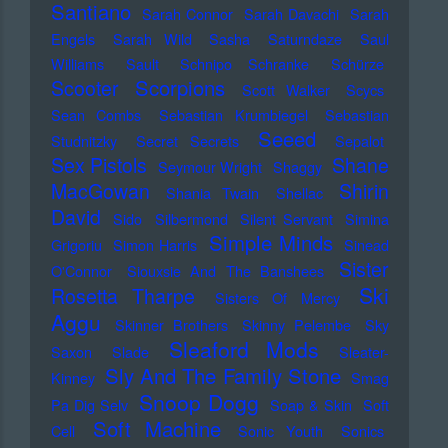
Santiano
Sarah Connor
Sarah Davachi
Sarah
Engels
Sarah Wild
Sasha
Saturndaze
Saul
Williams
Sault
Schnipo Schranke
Schürze
Scorpions
Scooter
Scott Walker
Scycs
Sean Combs
Sebastian Krumbiegel
Sebastian
Seeed
Studnitzky
Secret Secrets
Sepalot
Sex Pistols
Shane
Seymour Wright
Shaggy
MacGowan
Shirin
Shania Twain
Shellac
David
Sido
Silbermond
Silent Servant
Simina
Simple Minds
Grigoriu
Simon Harris
Sinead
Sister
O'Connor
Siouxsie And The Banshees
Ski
Rosetta Tharpe
Sisters Of Mercy
Aggu
Skinner Brothers
Skinny Pelembe
Sky
Sleaford Mods
Saxon
Slade
Sleater-
Sly And The Family Stone
Kinney
Smag
Snoop Dogg
Pa Dig Selv
Soap & Skin
Soft
Soft Machine
Cell
Sonic Youth
Sonics