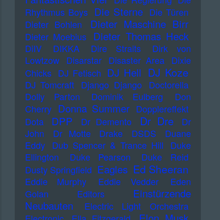
Die Sterne
Rhythmus Boys
Die Türen
Dieter Maschine Birr
Dieter Bohlen
Dieter Thomas Heck
Dieter Moebius
DiIV
DIKKA
Dire Straits
Dirk von
Lowtzow
Disarstar
Disaster Area
Dixie
DJ Koze
DJ Hell
Chicks
DJ Fetisch
DJ Tomcraft
Django Django
Doctorella
Dolly Parton
Dominik Eulberg
Don
Donna Summer
Cherry
Dopplereffekt
Dr Dre
DPP
Dota
Dr Demento
Dr
John
Dr Motte
Drake
DSDS
Duane
Eddy
Dub Spencer & Trance Hill
Duke
Ellington
Duke Pearson
Duke Reid
Ed Sheeran
Eagles
Dusty Springfield
Eddie Murphy
Eddie Vedder
Eden
Einstürzende
Golan
Editors
Neubauten
Electric Light Orchestra
Elon Musk
Electronic
Ella Fitzgerald