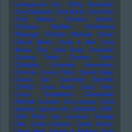
Chilly Gonzales
Underground Duo
Chris Blackwell
Chris Martin
Chris Rea
Chris Watson
Christian Anders
Christiane
Christian Steiffen
Rösinger
Christin Nichols
Christl
Chuck Berry
Cindy & Bert
Circa
City
Waves
Clive Davis
Coachella
Cockney Rebel
Cocteau Twins
Coldplay
Comedian Harmonists
Common
Conny Plank
Cosmic Baby
Courtney Barnett
Cosmic Ear
CRASS
Crazy Horse
Crazy Town
Creedence Clearwater
Cream
Revival
Crutches
Curd Jürgens
Curtis
DAF
Mayfield
Cypress Hill
D3SM6ND
Daft Punk
Danger
Dan Auerbach
Dan
Daniel Küblböck
Daniel Richter
Danny Mark
Dapayk & Padberg
Dario