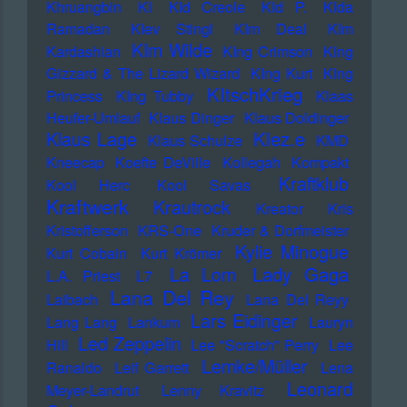
Khruangbin
KI
KId Creole
KId P.
KIda
Ramadan
KIev Stingl
KIm Deal
KIm
KIm Wilde
Kardashian
KIng Crimson
KIng
Gizzard & The Lizard Wizard
KIng Kurt
KIng
KItschKrieg
Princess
KIng Tubby
Klaas
Heufer-Umlauf
Klaus Dinger
Klaus Doldinger
Klez.e
Klaus Lage
Klaus Schulze
KMD
Kneecap
Koefte DeVille
Kollegah
Kompakt
Kraftklub
Kool Herc
Kool Savas
Kraftwerk
Krautrock
Kreator
Kris
Kristofferson
KRS-One
Kruder & Dorfmeister
Kylie Minogue
Kurt Cobain
Kurt Krömer
Lady Gaga
La Lom
L.A. Priest
L7
Lana Del Rey
Laibach
Lana Del Reyy
Lars Eidinger
Lang Lang
Lankum
Lauryn
Led Zeppelin
Hill
Lee "Scratch" Perry
Lee
Lemke/Müller
Ranaldo
Leif Garrett
Lena
Leonard
Meyer-Landrut
Lenny Kravitz