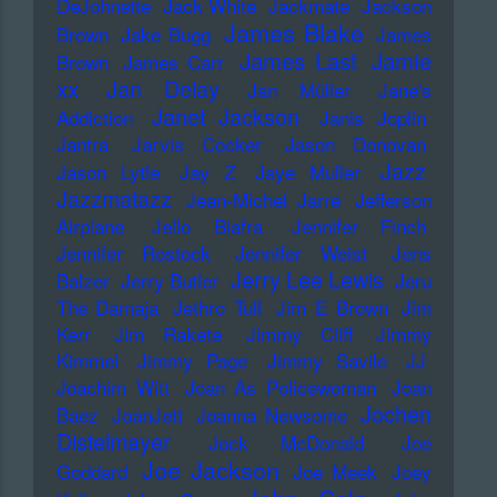
DeJohnette
Jack White
Jackmate
Jackson
James Blake
Brown
Jake Bugg
James
James Last
Jamie
Brown
James Carr
xx
Jan Delay
Jan Müller
Jane's
Janet Jackson
Addiction
Janis Joplin
Jantra
Jarvis Cocker
Jason Donovan
Jazz
Jason Lytle
Jay Z
Jaye Muller
Jazzmatazz
Jean-Michel Jarre
Jefferson
Airplane
Jello Biafra
Jennifer Finch
Jennifer Rostock
Jennifer Weist
Jens
Jerry Lee Lewis
Balzer
Jerry Butler
Jeru
The Damaja
Jethro Tull
Jim E Brown
Jim
Kerr
Jim Rakete
Jimmy Cliff
Jimmy
Kimmel
Jimmy Page
Jimmy Savile
JJ
Joachim Witt
Joan As Policewoman
Joan
Jochen
Baez
JoanJett
Joanna Newsome
Distelmayer
Jock McDonald
Joe
Joe Jackson
Goddard
Joe Meek
Joey