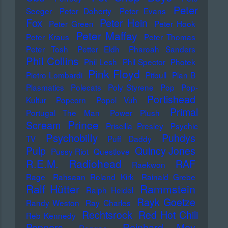
Peter
Seeger
Peter Doherty
Peter Evans
Fox
Peter Hein
Peter Green
Peter Hook
Peter Maffay
Peter Kraus
Peter Thomas
Peter Tosh
Petter Eldh
Pharoah Sanders
Phil Collins
Phil Lesh
Phil Spector
Photek
Pink Floyd
Pietro Lombardi
Pitbull
Plan B
Plasmatics
Polecats
Poly Styrene
Pop
Pop-
Portishead
Kultur
Popcorn
Popol Vuh
Primal
Portugal The Man
Power Plush
Prince
Scream
Priscilla Presley
Psychic
Psychobilly
Puhdys
TV
Puff Daddy
Pulp
Quincy Jones
Pussy Riot
Questlove
Radiohead
R.E.M.
RAF
Raekwon
Rage
Rahsaan Roland Kirk
Rainald Grebe
Ralf Hütter
Rammstein
Ralph Heidel
Rayk Goetze
Randy Weston
Ray Charles
Rechtsrock
Red Hot Chili
Reb Kennedy
Peppers
Reinhard Mey