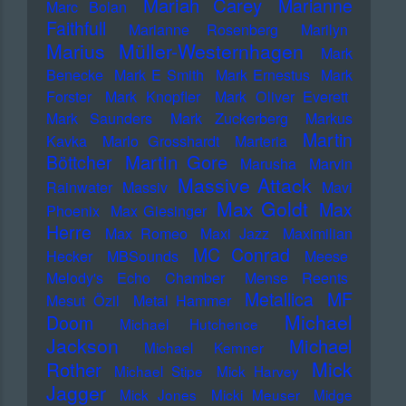
Mariah Carey
Marianne
Marc Bolan
Faithfull
Marianne Rosenberg
Marilyn
Marius Müller-Westernhagen
Mark
Benecke
Mark E Smith
Mark Ernestus
Mark
Forster
Mark Knopfler
Mark Oliver Everett
Mark Saunders
Mark Zuckerberg
Markus
Martin
Kavka
Marlo Grosshardt
Marteria
Martin Gore
Böttcher
Marusha
Marvin
Massive Attack
Rainwater
Massiv
Mavi
Max Goldt
Max
Phoenix
Max Giesinger
Herre
Max Romeo
Maxi Jazz
Maximilian
MC Conrad
Hecker
MBSounds
Meese
Melody's Echo Chamber
Mense Reents
Metallica
MF
Mesut Özil
Metal Hammer
Michael
Doom
Michael Hutchence
Jackson
Michael
Michael Kemner
Mick
Rother
Michael Stipe
Mick Harvey
Jagger
Mick Jones
Micki Meuser
Midge