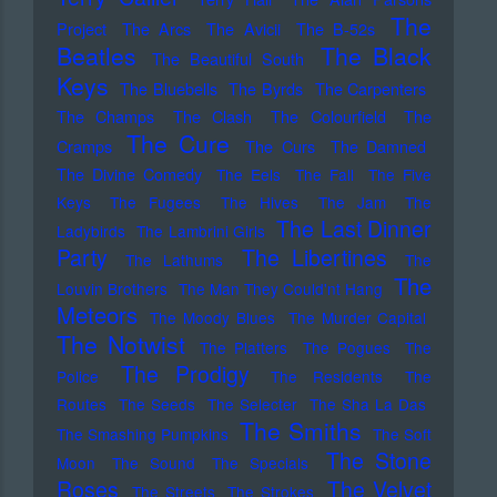
The
Project
The Arcs
The Avicii
The B-52s
Beatles
The Black
The Beautiful South
Keys
The Bluebells
The Byrds
The Carpenters
The Champs
The Clash
The Colourfield
The
The Cure
Cramps
The Curs
The Damned
The Divine Comedy
The Eels
The Fall
The Five
Keys
The Fugees
The Hives
The Jam
The
The Last Dinner
Ladybirds
The Lambrini Girls
Party
The Libertines
The Lathums
The
The
Louvin Brothers
The Man They Could'nt Hang
Meteors
The Moody Blues
The Murder Capital
The Notwist
The Platters
The Pogues
The
The Prodigy
Police
The Residents
The
Routes
The Seeds
The Selecter
The Sha La Das
The Smiths
The Smashing Pumpkins
The Soft
The Stone
Moon
The Sound
The Specials
Roses
The Velvet
The Streets
The Strokes