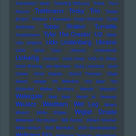
Transvision Vamp
Traveling Wilburys
Travis
Trent
Trettmann
Trio
Tricky
Reznor
Tristan
Brusch
Tristwch Y Fenywod
Trojan Records
Tunde
Tupac Shakur
Turnstile
Adebimpe
U2
Tyler The Creator
Tuxedomoon
UB40
Udo Lindenberg
Ukraine
Udo Jürgens
UKW
Ulrich Tukur
Ultravox
Underworld
Unheilig
Unionen
Uriah Heep
USA for Africa
Uschi Brüning
Van Morrison
Vicky Leandros
Vince
Clarke
Vince Staples
Violent Femmes
Virgin
Steele
Visage
Viv Albertine
Von Spar
Von
Südenfed
Walker Brothers
Wanda
Warpaint
Watergate
Web Web
Weird Al Yankovic
Westbam
WeJazz
Wet Leg
Wham
Wiglaf Droste
Wham!
White Stripes
Wildecker Herzbuben
Will Ferrell
William Shatner
Willie Nelson
Wolf Biermann
Wolf Wondratschek
Wolfgang Flür
Wolfgang Zechner
Woodstock