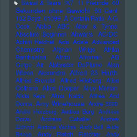
40
Sweat & Tears
!K7
11 Freunde
Sekunden ohne Gewicht
50 Cent
102 Boyz
01099
A Certain Ratio
A.G.
Abba
Cook
ABC
Abor & Tynna
AC/DC
Absolute Beginner
Abwärts
Advanced
Achim Reichel
Ada
Adele
Chemistry
Afghan Whigs
Afrika
Bambaataa
Afrob
Afroman
AG
Geige
Air
Alabaster DePlume
Alan
Alfred 23 Harth
Wilson
Alexandra
Alfred Brendel
Alfred Hilsberg
Alice
Alice Cooper
Coltrane
Alice Merton
Alicia Keys
Alma Naidu
Althea And
Amy Winehouse
Donna
Andre 3000
Andre Herzberg
Andrea Berg
Andreas
Dorau
Andreas Gabalier
Andrew
Eldritch
Andrew Vachss
Andy Bell
Andy
Andy Fletch Fletcher
Brings
Andy