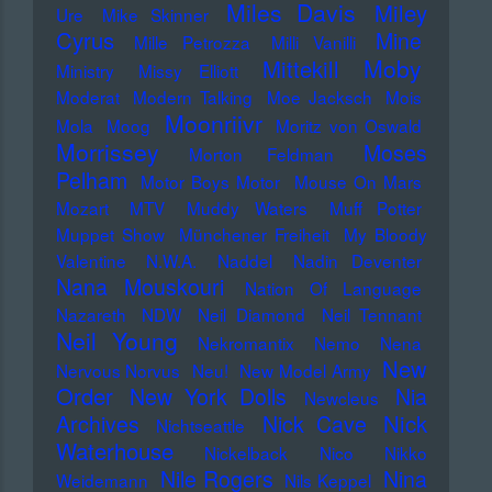
Miles Davis
Miley
Ure
Mike Skinner
Cyrus
Mine
Mille Petrozza
Milli Vanilli
Moby
Mittekill
Ministry
Missy Elliott
Moderat
Modern Talking
Moe Jacksch
Mois
Moonriivr
Mola
Moog
Moritz von Oswald
Morrissey
Moses
Morton Feldman
Pelham
Motor Boys Motor
Mouse On Mars
Mozart
MTV
Muddy Waters
Muff Potter
Muppet Show
Münchener Freiheit
My Bloody
Valentine
N.W.A.
Naddel
Nadin Deventer
Nana Mouskouri
Nation Of Language
Nazareth
NDW
Neil Diamond
Neil Tennant
Neil Young
Nekromantix
Nemo
Nena
New
Nervous Norvus
Neu!
New Model Army
Order
New York Dolls
Nia
Newcleus
Nick
Archives
Nick Cave
Nichtseattle
Waterhouse
Nickelback
Nico
Nikko
Nile Rogers
Nina
Weidemann
Nils Keppel