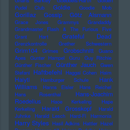
Gnarls Barkley
Goebbels/Harth
Golden
Goldie
Pudel Club
Goodie Mob
Gorillaz
Gossip
Götz Alsmann
Grace Jones
Grammys
Grandaddy
Grandmaster Flash & The Furious Five
Grateful Dead
Grant Hart
Grenzkontrolle
Grether Schwestern
Grim104
Grobschnitt
Grimes
Guano
Apes
Gunter Hampel
Guru
Guy Ritchie
Günther Jauch
Günther Fischer
Gwen
Haftbefehl
Stefani
Haggai Cohen
Haim
Haiyti
Hank
Hamburger Schule
Williams
Hanns Eisler
Hans Reichel
Hans-Joachim
Hans Rosenthal
Roedelius
Haoe Kerkeling
Hape
Harald Grosskopf
Kerkeling
Harald
Juhnke
Harald Lesch
Hard-Fi
Harmonia
Harry Styles
Hasil Adkins
Hattler
Hazel