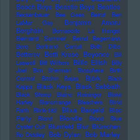
Beach Boys
Beastie Boys
Beatles
Beckenbauer
Bee Gees
Beirut
Ben
Benjamin Amaru
LaMar Gay
Berghain
Bernadette La Hengst
Bernard Sumner
Bernd Begemann
Berq
Bertrand Cantat
Beth Ditto
Betti Kruse
Beyonce
Betterov
Bill
Billie Eilish
Laswell
Bill Withers
Billy
Joel
Bim Sherman
Biosphere
Birth
Björk
Control
Bitchin Bajas
Black
Black Keys
Black Sabbath
Kappa
Black Sheep
Blaine Reininger
Blake
Harley
Blancmange
Bleachers
Blind
Blixa Bargeld
Bloc
Faith
Blink-182
Blondie
Party
Blond
Blood
Blue
Blur
Blumfeld
Blümchen
Oyster Cult
Bob Dylan
Bob Marley
Bo Diddley