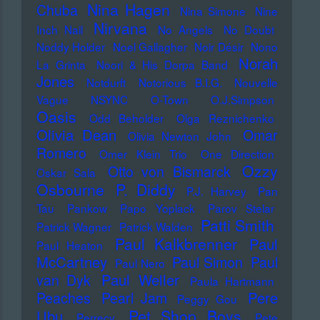
Nina Hagen
Chuba
Nina Simone
Nine
Nirvana
Inch Nail
No Angels
No Doubt
Noddy Holder
Noel Gallagher
Noir Désir
Nono
Norah
La Grinta
Noori & His Dorpa Band
Jones
Notdurft
Notorious B.I.G.
Nouvelle
Vague
NSYNC
O-Town
O.J.Simpson
Oasis
Odd Beholder
Olga Reznichenko
Olivia Dean
Omar
Olivia Newton John
Romero
Omer Klein Trio
One Direction
Ozzy
Otto von Bismarck
Oskar Sala
Osbourne
P. Diddy
P.J. Harvey
Pan
Tau
Pankow
Papo Yoplack
Parov Stelar
Patti Smith
Patrick Wagner
Patrick Walden
Paul Kalkbrenner
Paul
Paul Heaton
McCartney
Paul Simon
Paul
Paul Nero
Paul Weller
van Dyk
Paula Hartmann
Pere
Peaches
Pearl Jam
Peggy Gou
Pet Shop Boys
Ubu
Perrecy
Pete