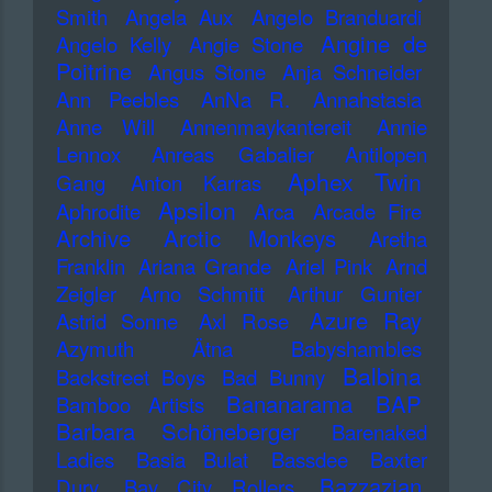
Smith
Angela Aux
Angelo Branduardi
Angine de
Angelo Kelly
Angie Stone
Poitrine
Angus Stone
Anja Schneider
Ann Peebles
AnNa R.
Annahstasia
Anne Will
Annenmaykantereit
Annie
Lennox
Anreas Gabalier
Antilopen
Aphex Twin
Gang
Anton Karras
Apsilon
Aphrodite
Arca
Arcade Fire
Archive
Arctic Monkeys
Aretha
Franklin
Ariana Grande
Ariel Pink
Arnd
Zeigler
Arno Schmitt
Arthur Gunter
Azure Ray
Astrid Sonne
Axl Rose
Azymuth
Ätna
Babyshambles
Balbina
Backstreet Boys
Bad Bunny
Bananarama
BAP
Bamboo Artists
Barbara Schöneberger
Barenaked
Ladies
Basia Bulat
Bassdee
Baxter
Bazzazian
Dury
Bay City Rollers