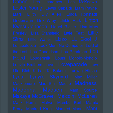
Cohen
Les Impremes
Les McKeown
Lester Young
Lewis Capaldi
Liam Payne
Liars
Lilith
Lily Allen
Linda Ronstadt
Linton
Lindemann
Link Wray
Linkin Park
Kwesi Johnson
Lionel Richie
Lisa Mary
Little
Presley
Lisa Stansfield
Little Feat
LL Cool J
Simz
Lizzo
Little Walter
Lollapalooza
Look Mum No Computer
Lord of
Lou
the Lost
Lou Donaldson
Lou Pearlman
Reed
Loudermilk
Louis Moholo-Moholo
Loveparade
Louvin Brothers
Love
Low
Life Rich Kids
LTJ Bukem
Ludwig Hirsch
Lyca
Lynyrd Skynyrd
Mac Miller
Madness
Macklemore
Mad Sin
Madlib
Madonna
Madsen
Main Source
Makaya McCraven
Malcolm McLaren
Malik Harris
Malva
Mambo Kurt
Mamie
Mani
Perry
Manfred Krug
Manfred Mann