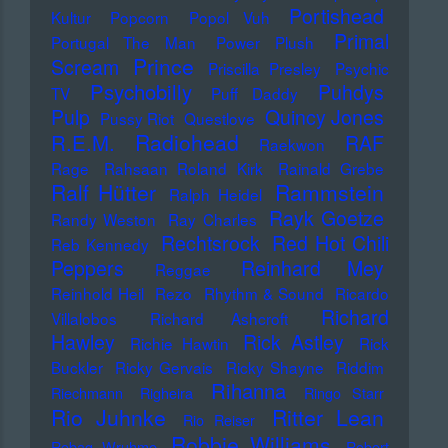
Portishead
Kultur
Popcorn
Popol Vuh
Primal
Portugal The Man
Power Plush
Prince
Scream
Priscilla Presley
Psychic
Psychobilly
Puhdys
TV
Puff Daddy
Pulp
Quincy Jones
Pussy Riot
Questlove
Radiohead
R.E.M.
RAF
Raekwon
Rage
Rahsaan Roland Kirk
Rainald Grebe
Ralf Hütter
Rammstein
Ralph Heidel
Rayk Goetze
Randy Weston
Ray Charles
Rechtsrock
Red Hot Chili
Reb Kennedy
Peppers
Reinhard Mey
Reggae
Reinhold Heil
Rezo
Rhythm & Sound
Ricardo
Richard
Villalobos
Richard Ashcroft
Hawley
Rick Astley
Richie Hawtin
Rick
Buckler
Ricky Gervais
Ricky Shayne
Riddim
Rihanna
Riechmann
Righeira
Ringo Starr
Rio Juhnke
Ritter Lean
Rio Reiser
Robbie Williams
Robag Wruhme
Robert