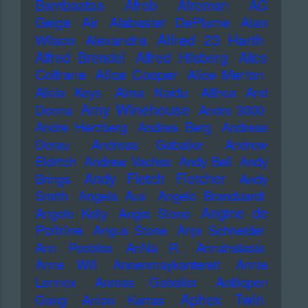
Bambaataa
Afrob
Afroman
AG
Geige
Air
Alabaster DePlume
Alan
Alfred 23 Harth
Wilson
Alexandra
Alfred Brendel
Alfred Hilsberg
Alice
Alice Cooper
Coltrane
Alice Merton
Alicia Keys
Alma Naidu
Althea And
Amy Winehouse
Donna
Andre 3000
Andre Herzberg
Andrea Berg
Andreas
Dorau
Andreas Gabalier
Andrew
Eldritch
Andrew Vachss
Andy Bell
Andy
Andy Fletch Fletcher
Brings
Andy
Smith
Angela Aux
Angelo Branduardi
Angine de
Angelo Kelly
Angie Stone
Poitrine
Angus Stone
Anja Schneider
Ann Peebles
AnNa R.
Annahstasia
Anne Will
Annenmaykantereit
Annie
Lennox
Anreas Gabalier
Antilopen
Aphex Twin
Gang
Anton Karras