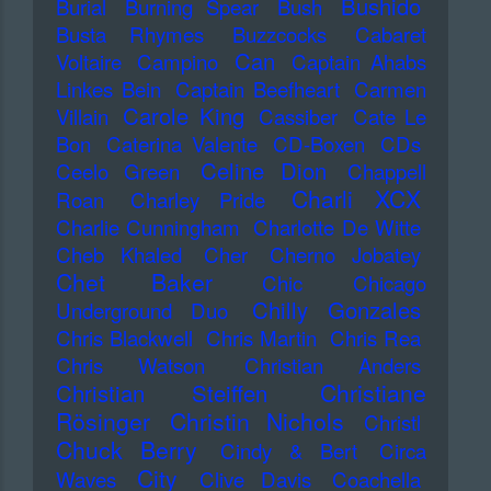
Bushido
Burial
Burning Spear
Bush
Busta Rhymes
Buzzcocks
Cabaret
Can
Voltaire
Campino
Captain Ahabs
Linkes Bein
Captain Beefheart
Carmen
Carole King
Villain
Cassiber
Cate Le
Bon
Caterina Valente
CD-Boxen
CDs
Celine Dion
Ceelo Green
Chappell
Charli XCX
Roan
Charley Pride
Charlie Cunningham
Charlotte De Witte
Cheb Khaled
Cher
Cherno Jobatey
Chet Baker
Chic
Chicago
Chilly Gonzales
Underground Duo
Chris Blackwell
Chris Martin
Chris Rea
Chris Watson
Christian Anders
Christiane
Christian Steiffen
Rösinger
Christin Nichols
Christl
Chuck Berry
Cindy & Bert
Circa
City
Waves
Clive Davis
Coachella