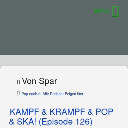
Von Spar
Pop nach 8. Alle Podcast-Folgen hier.
KAMPF & KRAMPF & POP
& SKA! (Episode 126)