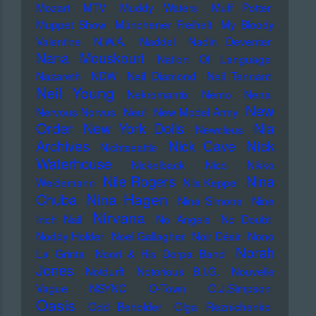
Mozart
MTV
Muddy Waters
Muff Potter
Muppet Show
Münchener Freiheit
My Bloody
Valentine
N.W.A.
Naddel
Nadin Deventer
Nana Mouskouri
Nation Of Language
Nazareth
NDW
Neil Diamond
Neil Tennant
Neil Young
Nekromantix
Nemo
Nena
New
Nervous Norvus
Neu!
New Model Army
Order
New York Dolls
Nia
Newcleus
Nick
Archives
Nick Cave
Nichtseattle
Waterhouse
Nickelback
Nico
Nikko
Nile Rogers
Nina
Weidemann
Nils Keppel
Nina Hagen
Chuba
Nina Simone
Nine
Nirvana
Inch Nail
No Angels
No Doubt
Noddy Holder
Noel Gallagher
Noir Désir
Nono
Norah
La Grinta
Noori & His Dorpa Band
Jones
Notdurft
Notorious B.I.G.
Nouvelle
Vague
NSYNC
O-Town
O.J.Simpson
Oasis
Odd Beholder
Olga Reznichenko