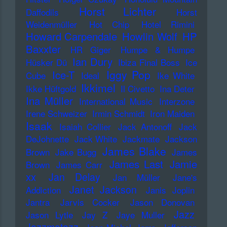
Horst Lichter
Daffodils
Horst
Weidenmüller
Hot Chip
Hotel Rimini
Howard Carpendale
Howlin Wolf
HP
Baxxter
HR Giger
Humpe & Humpe
Ian Dury
Hüsker Dü
Ibiza Final Boss
Ice
Iggy Pop
Ice-T
Cube
Ideal
Ike White
Ikkimel
Ikke Hüftgold
Il Civetto
Ina Deter
Ina Müller
International Music
Interzone
Irene Schweizer
Irmin Schmidt
Iron Maiden
Isaak
Isaiah Collier
Jack Antonoff
Jack
DeJohnette
Jack White
Jackmate
Jackson
James Blake
Brown
Jake Bugg
James
James Last
Jamie
Brown
James Carr
xx
Jan Delay
Jan Müller
Jane's
Janet Jackson
Addiction
Janis Joplin
Jantra
Jarvis Cocker
Jason Donovan
Jazz
Jason Lytle
Jay Z
Jaye Muller