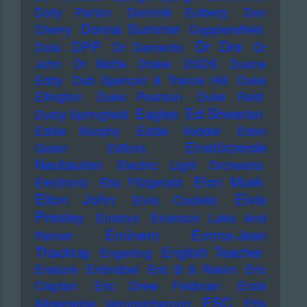
Dolly Parton
Dominik Eulberg
Don
Donna Summer
Cherry
Dopplereffekt
Dr Dre
DPP
Dota
Dr Demento
Dr
John
Dr Motte
Drake
DSDS
Duane
Eddy
Dub Spencer & Trance Hill
Duke
Ellington
Duke Pearson
Duke Reid
Ed Sheeran
Eagles
Dusty Springfield
Eddie Murphy
Eddie Vedder
Eden
Einstürzende
Golan
Editors
Neubauten
Electric Light Orchestra
Elon Musk
Electronic
Ella Fitzgerald
Elton John
Elvis
Elvis Costello
Presley
Embryo
Emerson Lake And
Eminem
Emma-Jean
Palmer
Thackray
English Teacher
Engerling
Erasure
Erdmöbel
Eric B & Rakim
Eric
Clapton
Eric Drew Feldman
Erste
ESC
Allgemeine Verunsicherung
Etta