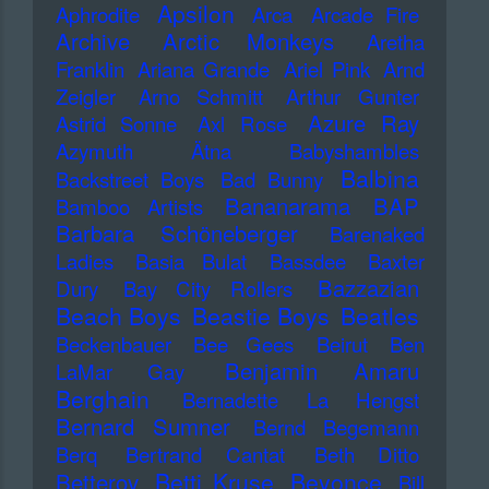
Apsilon
Aphrodite
Arca
Arcade Fire
Archive
Arctic Monkeys
Aretha
Franklin
Ariana Grande
Ariel Pink
Arnd
Zeigler
Arno Schmitt
Arthur Gunter
Azure Ray
Astrid Sonne
Axl Rose
Azymuth
Ätna
Babyshambles
Balbina
Backstreet Boys
Bad Bunny
Bananarama
BAP
Bamboo Artists
Barbara Schöneberger
Barenaked
Ladies
Basia Bulat
Bassdee
Baxter
Bazzazian
Dury
Bay City Rollers
Beach Boys
Beastie Boys
Beatles
Beckenbauer
Bee Gees
Beirut
Ben
Benjamin Amaru
LaMar Gay
Berghain
Bernadette La Hengst
Bernard Sumner
Bernd Begemann
Berq
Bertrand Cantat
Beth Ditto
Betti Kruse
Beyonce
Betterov
Bill