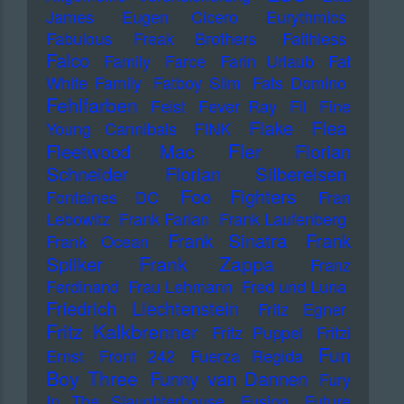
James
Eugen Cicero
Eurythmics
Fabulous Freak Brothers
Faithless
Falco
Family
Farce
Farin Urlaub
Fat
White Family
Fatboy Slim
Fats Domino
Fehlfarben
Feist
Fever Ray
Fil
Fine
Flake
Flea
Young Cannibals
FINK
Fler
Fleetwood Mac
Florian
Schneider
Florian Silbereisen
Foo Fighters
Fontaines DC
Fran
Lebowitz
Frank Farian
Frank Laufenberg
Frank Sinatra
Frank
Frank Ocean
Frank Zappa
Spilker
Franz
Ferdinand
Frau Lehmann
Fred und Luna
Friedrich Liechtenstein
Fritz Egner
Fritz Kalkbrenner
Fritz Puppel
Fritzi
Fun
Ernst
Front 242
Fuerza Regida
Boy Three
Funny van Dannen
Fury
In The Slaughterhouse
Fusion
Future