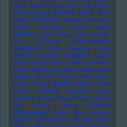
Apes
Gunter Hampel
Guru
Guy Ritchie
Günther Jauch
Günther Fischer
Gwen
Haftbefehl
Stefani
Haggai Cohen
Haim
Haiyti
Hank
Hamburger Schule
Williams
Hanns Eisler
Hans Reichel
Hans-Joachim
Hans Rosenthal
Roedelius
Haoe Kerkeling
Hape
Harald Grosskopf
Kerkeling
Harald
Juhnke
Harald Lesch
Hard-Fi
Harmonia
Harry Styles
Hasil Adkins
Hattler
Hazel
Brugger
Heaven 17
Heiner Pudelko
Heino
Heinz Rudolf Kunze
Heintje
Heinz
Helene Fischer
Schenk
Helge
Schneider
Helmet
Helmut Schmidt
Henning
Herbert
May
Henry Rollins
Grönemeyer
Herman Brood
Hermeto
Pascoal
HipHop Made in Germany
Hitler
Hitster
Holger Czukay
Honolulu Mountain