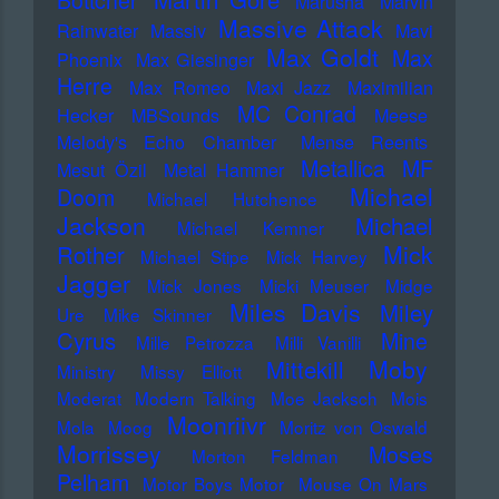
Böttcher
Marusha
Marvin
Massive Attack
Rainwater
Massiv
Mavi
Max Goldt
Max
Phoenix
Max Giesinger
Herre
Max Romeo
Maxi Jazz
Maximilian
MC Conrad
Hecker
MBSounds
Meese
Melody's Echo Chamber
Mense Reents
Metallica
MF
Mesut Özil
Metal Hammer
Michael
Doom
Michael Hutchence
Jackson
Michael
Michael Kemner
Mick
Rother
Michael Stipe
Mick Harvey
Jagger
Mick Jones
Micki Meuser
Midge
Miles Davis
Miley
Ure
Mike Skinner
Cyrus
Mine
Mille Petrozza
Milli Vanilli
Moby
Mittekill
Ministry
Missy Elliott
Moderat
Modern Talking
Moe Jacksch
Mois
Moonriivr
Mola
Moog
Moritz von Oswald
Morrissey
Moses
Morton Feldman
Pelham
Motor Boys Motor
Mouse On Mars