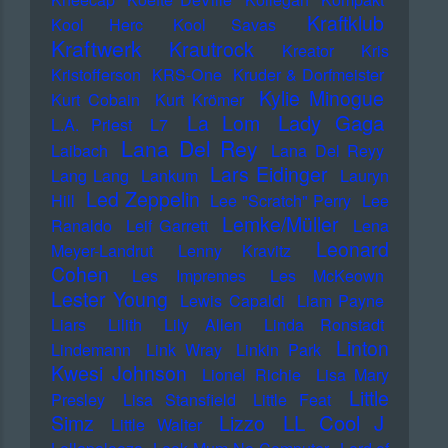
Kraftklub
Kool Herc
Kool Savas
Kraftwerk
Krautrock
Kreator
Kris
Kristofferson
KRS-One
Kruder & Dorfmeister
Kylie Minogue
Kurt Cobain
Kurt Krömer
Lady Gaga
La Lom
L.A. Priest
L7
Lana Del Rey
Laibach
Lana Del Reyy
Lars Eidinger
Lang Lang
Lankum
Lauryn
Led Zeppelin
Hill
Lee "Scratch" Perry
Lee
Lemke/Müller
Ranaldo
Leif Garrett
Lena
Leonard
Meyer-Landrut
Lenny Kravitz
Cohen
Les Impremes
Les McKeown
Lester Young
Lewis Capaldi
Liam Payne
Liars
Lilith
Lily Allen
Linda Ronstadt
Linton
Lindemann
Link Wray
Linkin Park
Kwesi Johnson
Lionel Richie
Lisa Mary
Little
Presley
Lisa Stansfield
Little Feat
LL Cool J
Simz
Lizzo
Little Walter