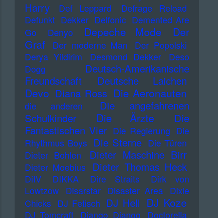
Harry
Def Leppard
Defrage Reload
Defunkt
Dekker
Delfonic
Demented Are
Depeche Mode
Der
Go
Denyo
Graf
Der moderne Man
Der Popolski
Derya Yildirim
Desmond Dekker
Deso
Deutsch-Amerikanische
Dogg
Freundschaft
Deutsche Laichen
Devo
Die Aeronauten
Diana Ross
Die angefahrenen
die anderen
Die Ärzte
Schulkinder
Die
Fantastischen Vier
Die Regierung
Die
Die Sterne
Rhythmus Boys
Die Türen
Dieter Maschine Birr
Dieter Bohlen
Dieter Thomas Heck
Dieter Moebius
DiIV
DIKKA
Dire Straits
Dirk von
Lowtzow
Disarstar
Disaster Area
Dixie
DJ Koze
DJ Hell
Chicks
DJ Fetisch
DJ Tomcraft
Django Django
Doctorella