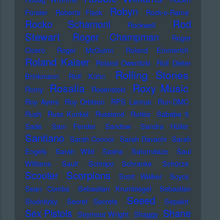
Robyn
Forster
Roberta Flack
Rock-o-Rama
Rod
Rocko Schamoni
Rockwell
Stewart
Roger Champman
Roger
Cicero
Roger McGuinn
Roland Emmerich
Roland Kaiser
Roland Owsnitzki
Rolf Dieter
Rolling Stones
Brinkmann
Rolf Kühn
Rosalia
Roxy Music
Romy
Rosenstolz
Roy Ayers
Roy Orbison
RPS Lanrue
Run-DMC
Rush
Russ Kunkel
Russland
Rutles
Sababa 5
Sade
Sam Fender
Sandow
Sandra Hüller
Santiano
Sarah Connor
Sarah Davachi
Sarah
Engels
Sarah Wild
Sasha
Saturndaze
Saul
Williams
Sault
Schnipo Schranke
Schürze
Scorpions
Scooter
Scott Walker
Scycs
Sean Combs
Sebastian Krumbiegel
Sebastian
Seeed
Studnitzky
Secret Secrets
Sepalot
Sex Pistols
Shane
Seymour Wright
Shaggy