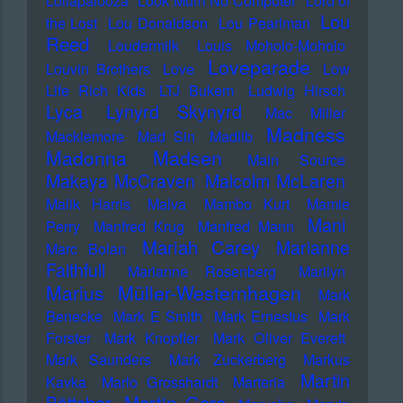
Lollapalooza
Look Mum No Computer
Lord of
Lou
the Lost
Lou Donaldson
Lou Pearlman
Reed
Loudermilk
Louis Moholo-Moholo
Loveparade
Louvin Brothers
Love
Low
Life Rich Kids
LTJ Bukem
Ludwig Hirsch
Lyca
Lynyrd Skynyrd
Mac Miller
Madness
Macklemore
Mad Sin
Madlib
Madonna
Madsen
Main Source
Makaya McCraven
Malcolm McLaren
Malik Harris
Malva
Mambo Kurt
Mamie
Mani
Perry
Manfred Krug
Manfred Mann
Mariah Carey
Marianne
Marc Bolan
Faithfull
Marianne Rosenberg
Marilyn
Marius Müller-Westernhagen
Mark
Benecke
Mark E Smith
Mark Ernestus
Mark
Forster
Mark Knopfler
Mark Oliver Everett
Mark Saunders
Mark Zuckerberg
Markus
Martin
Kavka
Marlo Grosshardt
Marteria
Martin Gore