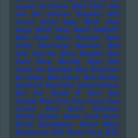
Billie Eilish
Laswell
Bill Withers
Billy
Joel
Bim Sherman
Biosphere
Birth
Björk
Control
Bitchin Bajas
Black
Black Keys
Black Sabbath
Kappa
Black Sheep
Blaine Reininger
Blake
Harley
Blancmange
Bleachers
Blind
Blixa Bargeld
Bloc
Faith
Blink-182
Blondie
Party
Blond
Blood
Blue
Blur
Blumfeld
Blümchen
Oyster Cult
Bob Dylan
Bob Marley
Bo Diddley
Bob Vylan
Bob Mould
Bollock Brothers
Bon Iver
Boney M
Boy
Bono
Brian Eno
George
Brian James
Brian
Johnson
Brian Wilson
Brickhead
Britney Spears
Broken Social Scene
Bruce Springsteen
Bruno Mars
Bryan Ferry
BTS
Brutalismus 3000