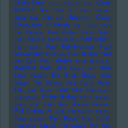
Olivia Dean
Omar
Olivia Newton John
Romero
Omer Klein Trio
One Direction
Ozzy
Otto von Bismarck
Oskar Sala
Osbourne
P. Diddy
P.J. Harvey
Pan
Tau
Pankow
Papo Yoplack
Parov Stelar
Patti Smith
Patrick Wagner
Patrick Walden
Paul Kalkbrenner
Paul
Paul Heaton
McCartney
Paul Simon
Paul
Paul Nero
Paul Weller
van Dyk
Paula Hartmann
Pere
Peaches
Pearl Jam
Peggy Gou
Pet Shop Boys
Ubu
Perrecy
Pete
Peter
Seeger
Peter Doherty
Peter Evans
Fox
Peter Hein
Peter Green
Peter Hook
Peter Maffay
Peter Kraus
Peter Thomas
Peter Tosh
Petter Eldh
Pharoah Sanders
Phil Collins
Phil Lesh
Phil Spector
Photek
Pink Floyd
Pietro Lombardi
Pitbull
Plan B
Plasmatics
Polecats
Poly Styrene
Pop
Pop-