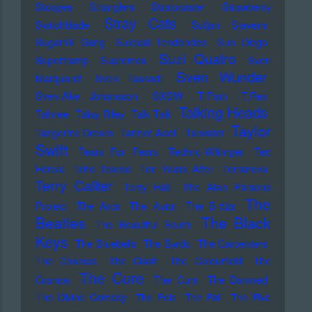
Stooges
Stranglers
Stratocaster
Strawberry
Stray Cats
Switchblade
Sufjan Stevens
Sugarhill Gang
Suicidal Tendencies
Sun Diego
Suzi Quatro
Supertramp
Supremes
Sven
Sven Wunder
Marquardt
Sven Tasnadi
Sven-Ake Johansson
SXSW
T-Pain
T.Rex
Talking Heads
Tahnee
Talay Riley
Talk Talk
Taylor
Tangerine Dream
Tanner Adell
Tarwater
Swift
Tears For Fears
Techno-Wikinger
Ted
Herold
Teho Teardo
Ten Years After
Terranova
Terry Callier
Terry Hall
The Alan Parsons
The
Project
The Arcs
The Avicii
The B-52s
Beatles
The Black
The Beautiful South
Keys
The Bluebells
The Byrds
The Carpenters
The Champs
The Clash
The Colourfield
The
The Cure
Cramps
The Curs
The Damned
The Divine Comedy
The Eels
The Fall
The Five