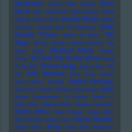
MacGowan
Shirin
Shania Twain
Shellac
David
Sido
Silbermond
Silent Servant
Simina
Simple Minds
Grigoriu
Simon Harris
Sinead
Sister
O'Connor
Siouxsie And The Banshees
Ski
Rosetta Tharpe
Sisters Of Mercy
Aggu
Skinner Brothers
Skinny Pelembe
Sky
Sleaford Mods
Saxon
Slade
Sleater-
Sly And The Family Stone
Kinney
Smag
Snoop Dogg
Pa Dig Selv
Soap & Skin
Soft
Soft Machine
Cell
Sonic Youth
Sonics
Sophia Kennedy
Sonny Rollins
Soolking
Spliff
South Park
Sparks
Spencer Davis Group
Sprints
Squarepusher
St. Vincent
Station 17
Status Quo
Stephan Sulke
Stephen Luscombe
Steve Albini
Steve Cropper
Steve Miller
Stevie Wonder
Steve Strange
Steven Tyler
Sting
Stieber Twins
Stock Aitken Waterman