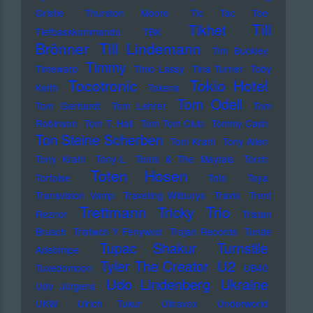
Gristle
Thurston Moore
Tic Tac Toe
Till
Tikhet
Tiefbasskommando TBK
Brönner
Till Lindemann
Tim Buckley
Timmy
Timewarp
Timo Lassy
Tina Turner
Toby
Tocotronic
Tokio Hotel
Keith
Tokens
Tom Odell
Tom Gerhardt
Tom Lehrer
Tom
Robinson
Tom T. Hall
Tom Tom Club
Tommy Cash
Ton Steine Scherben
Toni Krahl
Tony Allen
Tony Krahl
Tony-L
Toots & The Maytals
Torch
Toten Hosen
Tortoise
Toto
Toya
Transvision Vamp
Traveling Wilburys
Travis
Trent
Trettmann
Trio
Tricky
Reznor
Tristan
Brusch
Tristwch Y Fenywod
Trojan Records
Tunde
Tupac Shakur
Turnstile
Adebimpe
U2
Tyler The Creator
Tuxedomoon
UB40
Udo Lindenberg
Ukraine
Udo Jürgens
UKW
Ulrich Tukur
Ultravox
Underworld