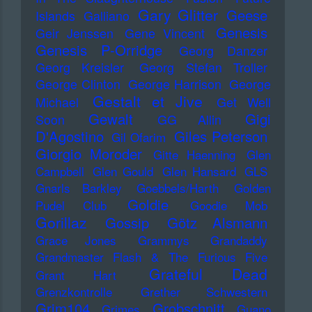
Gary Glitter
Geese
Islands
Galliano
Genesis
Geir Jenssen
Gene Vincent
Genesis P-Orridge
Georg Danzer
Georg Kreisler
Georg Stefan Troller
George Clinton
George Harrison
George
Gestalt et Jive
Michael
Get Well
Gewalt
Gigi
Soon
GG Allin
D'Agostino
Giles Peterson
Gil Ofarim
Giorgio Moroder
Gitte Haenning
Glen
Campbell
Glen Gould
Glen Hansard
GLS
Gnarls Barkley
Goebbels/Harth
Golden
Goldie
Pudel Club
Goodie Mob
Gorillaz
Gossip
Götz Alsmann
Grace Jones
Grammys
Grandaddy
Grandmaster Flash & The Furious Five
Grateful Dead
Grant Hart
Grenzkontrolle
Grether Schwestern
Grim104
Grobschnitt
Grimes
Guano