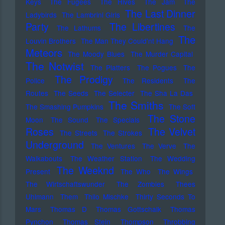
Keys
The Fugees
The Hives
The Jam
The
The Last Dinner
Ladybirds
The Lambrini Girls
Party
The Libertines
The Lathums
The
The
Louvin Brothers
The Man They Could'nt Hang
Meteors
The Moody Blues
The Murder Capital
The Notwist
The Platters
The Pogues
The
The Prodigy
Police
The Residents
The
Routes
The Seeds
The Selecter
The Sha La Das
The Smiths
The Smashing Pumpkins
The Soft
The Stone
Moon
The Sound
The Specials
Roses
The Velvet
The Streets
The Strokes
Underground
The Ventures
The Verve
The
Walkabouts
The Weather Station
The Wedding
The Weeknd
Present
The Who
The Wings
The Wirtschaftswunder
The Zombies
Thees
Uhlmann
Them
Thilo Mischke
Thirty Seconds To
Mars
Thomas D
Thomas Gottschalk
Thomas
Pynchon
Thomas Stein
Thompson
Throbbing