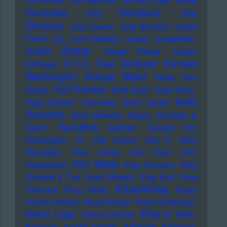
Joni Mitchell
Jonzun Crew
Joy
Gonzales
Joy Denalane
Division
Jörg Fauser
Jörg Stempel
Judas
Priest
Juli
Julia Meladin
Jumpa
Jungstötter
Justin Bieber
Jürgen Drews
Jürgen
K.I.Z.
Kae Tempest
Kamasi
Zeltinger
Kanye West
Washington
Karat
Karl
Kat Frankie
Bartos
Kate Bush
Kate Perry
Keith
Katja Ebstein
Kavinsky
Keith Jarrett
Richards
Kele Okereke
Kelela
Kemistry &
Kendrick Lamar
Storm
Kerstin Ott
Khruangbin
KI
KId Creole
KId P.
KIda
Ramadan
KIev Stingl
KIm Deal
KIm
KIm Wilde
Kardashian
KIng Crimson
KIng
Gizzard & The Lizard Wizard
KIng Kurt
KIng
KItschKrieg
Princess
KIng Tubby
Klaas
Heufer-Umlauf
Klaus Dinger
Klaus Doldinger
Klez.e
Klaus Lage
Klaus Schulze
KMD
Kneecap
Koefte DeVille
Kollegah
Kompakt