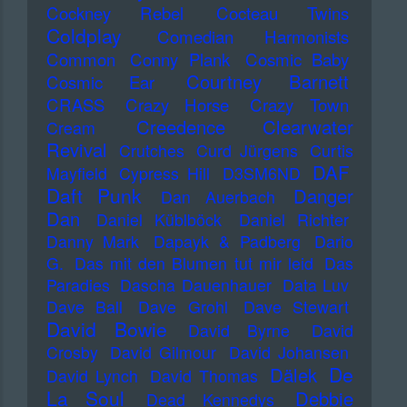
Cockney Rebel
Cocteau Twins
Coldplay
Comedian Harmonists
Common
Conny Plank
Cosmic Baby
Courtney Barnett
Cosmic Ear
CRASS
Crazy Horse
Crazy Town
Creedence Clearwater
Cream
Revival
Crutches
Curd Jürgens
Curtis
DAF
Mayfield
Cypress Hill
D3SM6ND
Daft Punk
Danger
Dan Auerbach
Dan
Daniel Küblböck
Daniel Richter
Danny Mark
Dapayk & Padberg
Dario
G.
Das mit den Blumen tut mir leid
Das
Paradies
Dascha Dauenhauer
Data Luv
Dave Ball
Dave Grohl
Dave Stewart
David Bowie
David Byrne
David
Crosby
David Gilmour
David Johansen
De
Dälek
David Lynch
David Thomas
La Soul
Debbie
Dead Kennedys