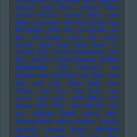
Jazzmatazz
Jean-Michel Jarre
Jefferson
Airplane
Jello Biafra
Jennifer Finch
Jennifer Rostock
Jennifer Weist
Jens
Jerry Lee Lewis
Balzer
Jerry Butler
Jeru
The Damaja
Jethro Tull
Jim E Brown
Jim
Kerr
Jim Rakete
Jimmy Cliff
Jimmy
Kimmel
Jimmy Page
Jimmy Savile
JJ
Joachim Witt
Joan As Policewoman
Joan
Jochen
Baez
JoanJett
Joanna Newsome
Distelmayer
Jock McDonald
Joe
Joe Jackson
Goddard
Joe Meek
Joey
John Cale
Kelly
John Cage
John
Fogerty
John Foxx
John Grant
John
John Maus
Lennon
John Lydon
John
John Peel
Mayall
John Travolta
John
Johnny Cash
Zorn
Johnny Depp
Johnny Marr
Johnny Rotten
Jonathan
Jonathan
Jeremiah
Jonathan Meese
Richman
Jose