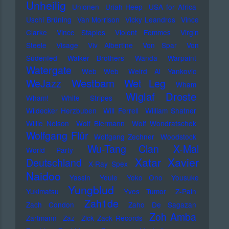
Unheilig
Unionen
Uriah Heep
USA for Africa
Uschi Brüning
Van Morrison
Vicky Leandros
Vince
Clarke
Vince Staples
Violent Femmes
Virgin
Steele
Visage
Viv Albertine
Von Spar
Von
Südenfed
Walker Brothers
Wanda
Warpaint
Watergate
Web Web
Weird Al Yankovic
Westbam
WeJazz
Wet Leg
Wham
Wiglaf Droste
Wham!
White Stripes
Wildecker Herzbuben
Will Ferrell
William Shatner
Willie Nelson
Wolf Biermann
Wolf Wondratschek
Wolfgang Flür
Wolfgang Zechner
Woodstock
Wu-Tang Clan
X-Mal
World Party
Xatar
Xavier
Deutschland
X-Ray Spex
Naidoo
Yassin
Yeule
Yoko Ono
Yousuke
Yungblud
Yukimatsu
Yves Tumor
Z-Pain
Zah1de
Zach Condon
Zaho De Sagazan
Zoh Amba
Zartmann
Zaz
Zick Zack Records