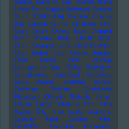
Can
Voltaire
Campino
Captain Ahabs
Linkes Bein
Captain Beefheart
Carmen
Carole King
Villain
Cassiber
Cate Le
Bon
Caterina Valente
CD-Boxen
CDs
Celine Dion
Ceelo Green
Chappell
Charli XCX
Roan
Charley Pride
Charlie Cunningham
Charlotte De Witte
Cheb Khaled
Cher
Cherno Jobatey
Chet Baker
Chic
Chicago
Chilly Gonzales
Underground Duo
Chris Blackwell
Chris Martin
Chris Rea
Chris Watson
Christian Anders
Christiane
Christian Steiffen
Rösinger
Christin Nichols
Christl
Chuck Berry
Cindy & Bert
Circa
City
Waves
Clive Davis
Coachella
Cockney Rebel
Cocteau Twins
Coldplay
Comedian Harmonists