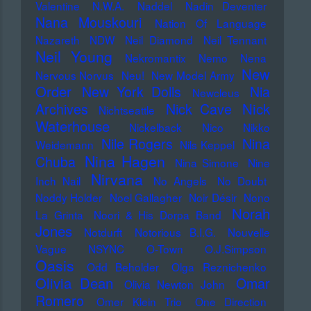
Valentine
N.W.A.
Naddel
Nadin Deventer
Nana Mouskouri
Nation Of Language
Nazareth
NDW
Neil Diamond
Neil Tennant
Neil Young
Nekromantix
Nemo
Nena
New
Nervous Norvus
Neu!
New Model Army
Order
New York Dolls
Nia
Newcleus
Nick
Archives
Nick Cave
Nichtseattle
Waterhouse
Nickelback
Nico
Nikko
Nile Rogers
Nina
Weidemann
Nils Keppel
Nina Hagen
Chuba
Nina Simone
Nine
Nirvana
Inch Nail
No Angels
No Doubt
Noddy Holder
Noel Gallagher
Noir Désir
Nono
Norah
La Grinta
Noori & His Dorpa Band
Jones
Notdurft
Notorious B.I.G.
Nouvelle
Vague
NSYNC
O-Town
O.J.Simpson
Oasis
Odd Beholder
Olga Reznichenko
Olivia Dean
Omar
Olivia Newton John
Romero
Omer Klein Trio
One Direction