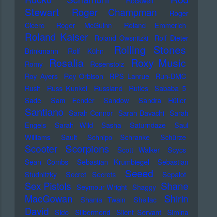
Rockwell
Stewart
Roger Champman
Roger
Cicero
Roger McGuinn
Roland Emmerich
Roland Kaiser
Roland Owsnitzki
Rolf Dieter
Rolling Stones
Brinkmann
Rolf Kühn
Rosalia
Roxy Music
Romy
Rosenstolz
Roy Ayers
Roy Orbison
RPS Lanrue
Run-DMC
Rush
Russ Kunkel
Russland
Rutles
Sababa 5
Sade
Sam Fender
Sandow
Sandra Hüller
Santiano
Sarah Connor
Sarah Davachi
Sarah
Engels
Sarah Wild
Sasha
Saturndaze
Saul
Williams
Sault
Schnipo Schranke
Schürze
Scorpions
Scooter
Scott Walker
Scycs
Sean Combs
Sebastian Krumbiegel
Sebastian
Seeed
Studnitzky
Secret Secrets
Sepalot
Sex Pistols
Shane
Seymour Wright
Shaggy
MacGowan
Shirin
Shania Twain
Shellac
David
Sido
Silbermond
Silent Servant
Simina