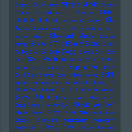
Simple Minds
Grigoriu
Simon Harris
Sinead
Sister
O'Connor
Siouxsie And The Banshees
Ski
Rosetta Tharpe
Sisters Of Mercy
Aggu
Skinner Brothers
Skinny Pelembe
Sky
Sleaford Mods
Saxon
Slade
Sleater-
Sly And The Family Stone
Kinney
Smag
Snoop Dogg
Pa Dig Selv
Soap & Skin
Soft
Soft Machine
Cell
Sonic Youth
Sonics
Sophia Kennedy
Sonny Rollins
Soolking
Spliff
South Park
Sparks
Spencer Davis Group
Sprints
Squarepusher
St. Vincent
Station 17
Status Quo
Stephan Sulke
Stephen Luscombe
Steve Albini
Steve Cropper
Steve Miller
Stevie Wonder
Steve Strange
Steven Tyler
Sting
Stieber Twins
Stock Aitken Waterman
Stooges
Stranglers
Stratocaster
Strawberry
Stray Cats
Switchblade
Sufjan Stevens