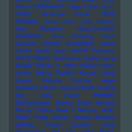
Haftbefehl
Stefani
Haggai Cohen
Haim
Haiyti
Hank
Hamburger Schule
Williams
Hanns Eisler
Hans Reichel
Hans-Joachim
Hans Rosenthal
Roedelius
Haoe Kerkeling
Hape
Harald Grosskopf
Kerkeling
Harald
Juhnke
Harald Lesch
Hard-Fi
Harmonia
Harry Styles
Hasil Adkins
Hattler
Hazel
Brugger
Heaven 17
Heiner Pudelko
Heino
Heinz Rudolf Kunze
Heintje
Heinz
Helene Fischer
Schenk
Helge
Schneider
Helmet
Helmut Schmidt
Henning
Herbert
May
Henry Rollins
Grönemeyer
Herman Brood
Hermeto
Pascoal
HipHop Made in Germany
Hitler
Hitster
Holger Czukay
Honolulu Mountain
Horst Lichter
Daffodils
Horst
Weidenmüller
Hot Chip
Hotel Rimini