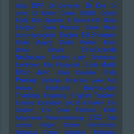
Dr Dre
DPP
Dota
Dr Demento
Dr
John
Dr Motte
Drake
DSDS
Duane
Eddy
Dub Spencer & Trance Hill
Duke
Ellington
Duke Pearson
Duke Reid
Ed Sheeran
Eagles
Dusty Springfield
Eddie Murphy
Eddie Vedder
Eden
Einstürzende
Golan
Editors
Neubauten
Electric Light Orchestra
Elon Musk
Electronic
Ella Fitzgerald
Elton John
Elvis
Elvis Costello
Presley
Embryo
Emerson Lake And
Eminem
Emma-Jean
Palmer
Thackray
English Teacher
Engerling
Erasure
Erdmöbel
Eric B & Rakim
Eric
Clapton
Eric Drew Feldman
Erste
ESC
Allgemeine Verunsicherung
Etta
James
Eugen Cicero
Eurythmics
Fabulous Freak Brothers
Faithless