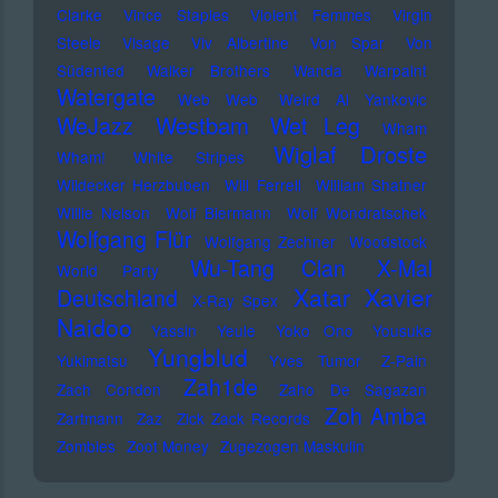
Clarke
Vince Staples
Violent Femmes
Virgin
Steele
Visage
Viv Albertine
Von Spar
Von
Südenfed
Walker Brothers
Wanda
Warpaint
Watergate
Web Web
Weird Al Yankovic
Westbam
WeJazz
Wet Leg
Wham
Wiglaf Droste
Wham!
White Stripes
Wildecker Herzbuben
Will Ferrell
William Shatner
Willie Nelson
Wolf Biermann
Wolf Wondratschek
Wolfgang Flür
Wolfgang Zechner
Woodstock
Wu-Tang Clan
X-Mal
World Party
Xatar
Xavier
Deutschland
X-Ray Spex
Naidoo
Yassin
Yeule
Yoko Ono
Yousuke
Yungblud
Yukimatsu
Yves Tumor
Z-Pain
Zah1de
Zach Condon
Zaho De Sagazan
Zoh Amba
Zartmann
Zaz
Zick Zack Records
Zombies
Zoot Money
Zugezogen Maskulin