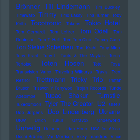
Brönner
Till Lindemann
Tim Buckley
Timmy
Timewarp
Timo Lassy
Tina Turner
Toby
Tocotronic
Tokio Hotel
Keith
Tokens
Tom Odell
Tom Gerhardt
Tom Lehrer
Tom
Robinson
Tom T. Hall
Tom Tom Club
Tommy Cash
Ton Steine Scherben
Toni Krahl
Tony Allen
Tony Krahl
Tony-L
Toots & The Maytals
Torch
Toten Hosen
Tortoise
Toto
Toya
Transvision Vamp
Traveling Wilburys
Travis
Trent
Trettmann
Trio
Tricky
Reznor
Tristan
Brusch
Tristwch Y Fenywod
Trojan Records
Tunde
Tupac Shakur
Turnstile
Adebimpe
U2
Tyler The Creator
Tuxedomoon
UB40
Udo Lindenberg
Ukraine
Udo Jürgens
UKW
Ulrich Tukur
Ultravox
Underworld
Unheilig
Unionen
Uriah Heep
USA for Africa
Uschi Brüning
Van Morrison
Vicky Leandros
Vince