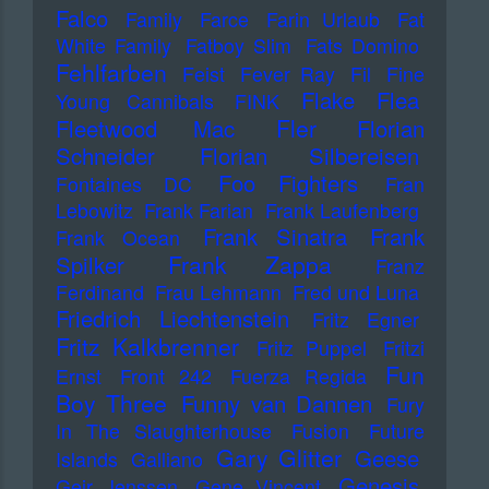
Falco
Family
Farce
Farin Urlaub
Fat
White Family
Fatboy Slim
Fats Domino
Fehlfarben
Feist
Fever Ray
Fil
Fine
Flake
Flea
Young Cannibals
FINK
Fler
Fleetwood Mac
Florian
Schneider
Florian Silbereisen
Foo Fighters
Fontaines DC
Fran
Lebowitz
Frank Farian
Frank Laufenberg
Frank Sinatra
Frank
Frank Ocean
Frank Zappa
Spilker
Franz
Ferdinand
Frau Lehmann
Fred und Luna
Friedrich Liechtenstein
Fritz Egner
Fritz Kalkbrenner
Fritz Puppel
Fritzi
Fun
Ernst
Front 242
Fuerza Regida
Boy Three
Funny van Dannen
Fury
In The Slaughterhouse
Fusion
Future
Gary Glitter
Geese
Islands
Galliano
Genesis
Geir Jenssen
Gene Vincent