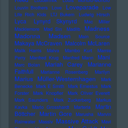
Loudermilk
Louis Moholo-Moholo
Loveparade
Louvin Brothers
Love
Low
Life Rich Kids
LTJ Bukem
Ludwig Hirsch
Lyca
Lynyrd Skynyrd
Mac Miller
Madness
Macklemore
Mad Sin
Madlib
Madonna
Madsen
Main Source
Makaya McCraven
Malcolm McLaren
Malik Harris
Malva
Mambo Kurt
Mamie
Mani
Perry
Manfred Krug
Manfred Mann
Mariah Carey
Marianne
Marc Bolan
Faithfull
Marianne Rosenberg
Marilyn
Marius Müller-Westernhagen
Mark
Benecke
Mark E Smith
Mark Ernestus
Mark
Forster
Mark Knopfler
Mark Oliver Everett
Mark Saunders
Mark Zuckerberg
Markus
Martin
Kavka
Marlo Grosshardt
Marteria
Martin Gore
Böttcher
Marusha
Marvin
Massive Attack
Rainwater
Massiv
Mavi