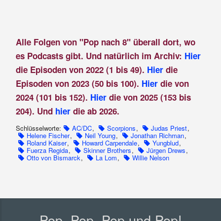
Alle Folgen von "Pop nach 8" überall dort, wo
es Podcasts gibt. Und natürlich im Archiv:
Hier
die Episoden von 2022 (1 bis 49).
Hier
die
Episoden von 2023 (50 bis 100).
Hier
die von
2024 (101 bis 152).
Hier
die von 2025 (153 bis
204). Und
hier
die ab 2026.
Schlüsselworte:
AC/DC
,
Scorpions
,
Judas Priest
,
Helene Fischer
,
Neil Young
,
Jonathan Richman
,
Roland Kaiser
,
Howard Carpendale
,
Yungblud
,
Fuerza Regida
,
Skinner Brothers
,
Jürgen Drews
,
Otto von Bismarck
,
La Lom
,
Willie Nelson
Pop, Pop, Pop und Pop!