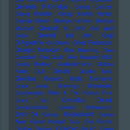
Genesis P-Orridge
Georg Danzer
Georg Kreisler
Georg Stefan Troller
George Clinton
George Harrison
George
Gestalt et Jive
Michael
Get Well
Gewalt
Gigi
Soon
GG Allin
D'Agostino
Giles Peterson
Gil Ofarim
Giorgio Moroder
Gitte Haenning
Glen
Campbell
Glen Gould
Glen Hansard
GLS
Gnarls Barkley
Goebbels/Harth
Golden
Goldie
Pudel Club
Goodie Mob
Gorillaz
Gossip
Götz Alsmann
Grace Jones
Grammys
Grandaddy
Grandmaster Flash & The Furious Five
Grateful Dead
Grant Hart
Grenzkontrolle
Grether Schwestern
Grim104
Grobschnitt
Grimes
Guano
Apes
Gunter Hampel
Guru
Guy Ritchie
Günther Jauch
Günther Fischer
Gwen