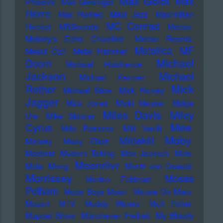
Max Goldt
Max
Phoenix
Max Giesinger
Herre
Max Romeo
Maxi Jazz
Maximilian
MC Conrad
Hecker
MBSounds
Meese
Melody's Echo Chamber
Mense Reents
Metallica
MF
Mesut Özil
Metal Hammer
Michael
Doom
Michael Hutchence
Jackson
Michael
Michael Kemner
Mick
Rother
Michael Stipe
Mick Harvey
Jagger
Mick Jones
Micki Meuser
Midge
Miles Davis
Miley
Ure
Mike Skinner
Cyrus
Mine
Mille Petrozza
Milli Vanilli
Moby
Mittekill
Ministry
Missy Elliott
Moderat
Modern Talking
Moe Jacksch
Mois
Moonriivr
Mola
Moog
Moritz von Oswald
Morrissey
Moses
Morton Feldman
Pelham
Motor Boys Motor
Mouse On Mars
Mozart
MTV
Muddy Waters
Muff Potter
Muppet Show
Münchener Freiheit
My Bloody