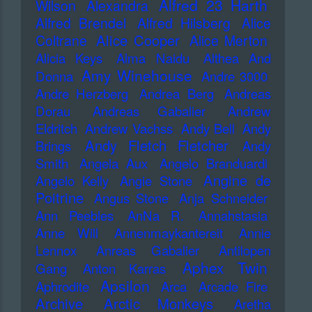
Alfred 23 Harth
Wilson
Alexandra
Alfred Brendel
Alfred Hilsberg
Alice
Alice Cooper
Coltrane
Alice Merton
Alicia Keys
Alma Naidu
Althea And
Amy Winehouse
Donna
Andre 3000
Andre Herzberg
Andrea Berg
Andreas
Dorau
Andreas Gabalier
Andrew
Eldritch
Andrew Vachss
Andy Bell
Andy
Andy Fletch Fletcher
Brings
Andy
Smith
Angela Aux
Angelo Branduardi
Angine de
Angelo Kelly
Angie Stone
Poitrine
Angus Stone
Anja Schneider
Ann Peebles
AnNa R.
Annahstasia
Anne Will
Annenmaykantereit
Annie
Lennox
Anreas Gabalier
Antilopen
Aphex Twin
Gang
Anton Karras
Apsilon
Aphrodite
Arca
Arcade Fire
Archive
Arctic Monkeys
Aretha