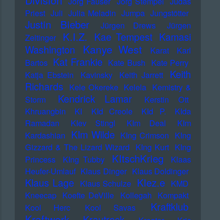
Division
Jörg Fauser
Jörg Stempel
Judas
Priest
Juli
Julia Meladin
Jumpa
Jungstötter
Justin Bieber
Jürgen Drews
Jürgen
K.I.Z.
Kae Tempest
Kamasi
Zeltinger
Kanye West
Washington
Karat
Karl
Kat Frankie
Bartos
Kate Bush
Kate Perry
Keith
Katja Ebstein
Kavinsky
Keith Jarrett
Richards
Kele Okereke
Kelela
Kemistry &
Kendrick Lamar
Storm
Kerstin Ott
Khruangbin
KI
KId Creole
KId P.
KIda
Ramadan
KIev Stingl
KIm Deal
KIm
KIm Wilde
Kardashian
KIng Crimson
KIng
Gizzard & The Lizard Wizard
KIng Kurt
KIng
KItschKrieg
Princess
KIng Tubby
Klaas
Heufer-Umlauf
Klaus Dinger
Klaus Doldinger
Klez.e
Klaus Lage
Klaus Schulze
KMD
Kneecap
Koefte DeVille
Kollegah
Kompakt
Kraftklub
Kool Herc
Kool Savas
Kraftwerk
Krautrock