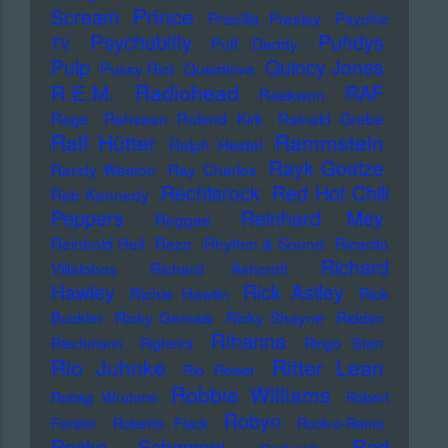
Prince
Scream
Priscilla Presley
Psychic
Psychobilly
Puhdys
TV
Puff Daddy
Pulp
Quincy Jones
Pussy Riot
Questlove
Radiohead
R.E.M.
RAF
Raekwon
Rage
Rahsaan Roland Kirk
Rainald Grebe
Ralf Hütter
Rammstein
Ralph Heidel
Rayk Goetze
Randy Weston
Ray Charles
Rechtsrock
Red Hot Chili
Reb Kennedy
Peppers
Reinhard Mey
Reggae
Reinhold Heil
Rezo
Rhythm & Sound
Ricardo
Richard
Villalobos
Richard Ashcroft
Hawley
Rick Astley
Richie Hawtin
Rick
Buckler
Ricky Gervais
Ricky Shayne
Riddim
Rihanna
Riechmann
Righeira
Ringo Starr
Rio Juhnke
Ritter Lean
Rio Reiser
Robbie Williams
Robag Wruhme
Robert
Robyn
Forster
Roberta Flack
Rock-o-Rama
Rod
Rocko Schamoni