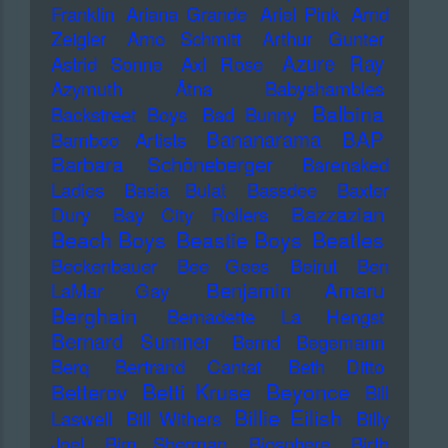
Franklin
Ariana Grande
Ariel Pink
Arnd
Zeigler
Arno Schmitt
Arthur Gunter
Azure Ray
Astrid Sonne
Axl Rose
Azymuth
Ätna
Babyshambles
Balbina
Backstreet Boys
Bad Bunny
Bananarama
BAP
Bamboo Artists
Barbara Schöneberger
Barenaked
Ladies
Basia Bulat
Bassdee
Baxter
Bazzazian
Dury
Bay City Rollers
Beach Boys
Beastie Boys
Beatles
Beckenbauer
Bee Gees
Beirut
Ben
Benjamin Amaru
LaMar Gay
Berghain
Bernadette La Hengst
Bernard Sumner
Bernd Begemann
Berq
Bertrand Cantat
Beth Ditto
Betti Kruse
Beyonce
Betterov
Bill
Billie Eilish
Laswell
Bill Withers
Billy
Joel
Bim Sherman
Biosphere
Birth