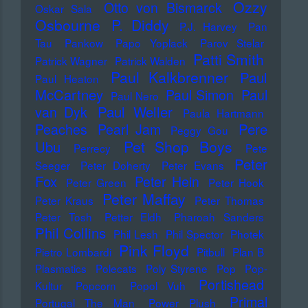
Ozzy
Otto von Bismarck
Oskar Sala
Osbourne
P. Diddy
P.J. Harvey
Pan
Tau
Pankow
Papo Yoplack
Parov Stelar
Patti Smith
Patrick Wagner
Patrick Walden
Paul Kalkbrenner
Paul
Paul Heaton
McCartney
Paul Simon
Paul
Paul Nero
Paul Weller
van Dyk
Paula Hartmann
Pere
Peaches
Pearl Jam
Peggy Gou
Pet Shop Boys
Ubu
Perrecy
Pete
Peter
Seeger
Peter Doherty
Peter Evans
Fox
Peter Hein
Peter Green
Peter Hook
Peter Maffay
Peter Kraus
Peter Thomas
Peter Tosh
Petter Eldh
Pharoah Sanders
Phil Collins
Phil Lesh
Phil Spector
Photek
Pink Floyd
Pietro Lombardi
Pitbull
Plan B
Plasmatics
Polecats
Poly Styrene
Pop
Pop-
Portishead
Kultur
Popcorn
Popol Vuh
Primal
Portugal The Man
Power Plush