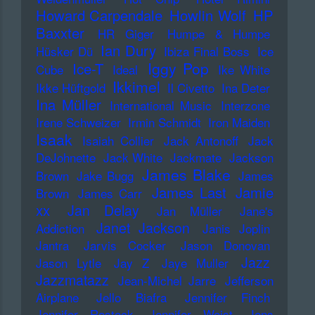
Howard Carpendale
Howlin Wolf
HP
Baxxter
HR Giger
Humpe & Humpe
Ian Dury
Hüsker Dü
Ibiza Final Boss
Ice
Iggy Pop
Ice-T
Cube
Ideal
Ike White
Ikkimel
Ikke Hüftgold
Il Civetto
Ina Deter
Ina Müller
International Music
Interzone
Irene Schweizer
Irmin Schmidt
Iron Maiden
Isaak
Isaiah Collier
Jack Antonoff
Jack
DeJohnette
Jack White
Jackmate
Jackson
James Blake
Brown
Jake Bugg
James
James Last
Jamie
Brown
James Carr
xx
Jan Delay
Jan Müller
Jane's
Janet Jackson
Addiction
Janis Joplin
Jantra
Jarvis Cocker
Jason Donovan
Jazz
Jason Lytle
Jay Z
Jaye Muller
Jazzmatazz
Jean-Michel Jarre
Jefferson
Airplane
Jello Biafra
Jennifer Finch
Jennifer Rostock
Jennifer Weist
Jens