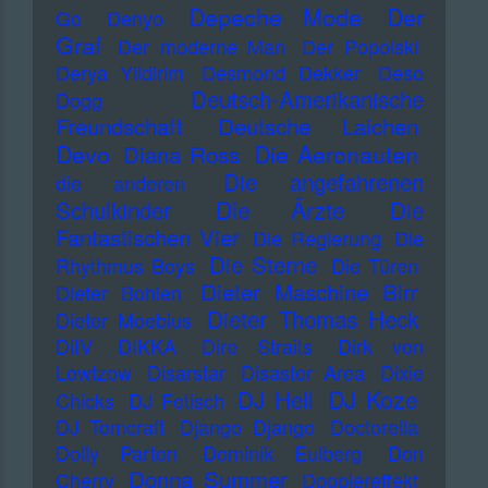
Depeche Mode
Der
Go
Denyo
Graf
Der moderne Man
Der Popolski
Derya Yildirim
Desmond Dekker
Deso
Deutsch-Amerikanische
Dogg
Freundschaft
Deutsche Laichen
Devo
Die Aeronauten
Diana Ross
Die angefahrenen
die anderen
Die Ärzte
Schulkinder
Die
Fantastischen Vier
Die Regierung
Die
Die Sterne
Rhythmus Boys
Die Türen
Dieter Maschine Birr
Dieter Bohlen
Dieter Thomas Heck
Dieter Moebius
DiIV
DIKKA
Dire Straits
Dirk von
Lowtzow
Disarstar
Disaster Area
Dixie
DJ Koze
DJ Hell
Chicks
DJ Fetisch
DJ Tomcraft
Django Django
Doctorella
Dolly Parton
Dominik Eulberg
Don
Donna Summer
Cherry
Dopplereffekt