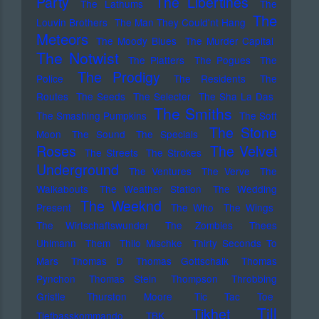
Party
The Libertines
The Lathums
The
The
Louvin Brothers
The Man They Could'nt Hang
Meteors
The Moody Blues
The Murder Capital
The Notwist
The Platters
The Pogues
The
The Prodigy
Police
The Residents
The
Routes
The Seeds
The Selecter
The Sha La Das
The Smiths
The Smashing Pumpkins
The Soft
The Stone
Moon
The Sound
The Specials
Roses
The Velvet
The Streets
The Strokes
Underground
The Ventures
The Verve
The
Walkabouts
The Weather Station
The Wedding
The Weeknd
Present
The Who
The Wings
The Wirtschaftswunder
The Zombies
Thees
Uhlmann
Them
Thilo Mischke
Thirty Seconds To
Mars
Thomas D
Thomas Gottschalk
Thomas
Pynchon
Thomas Stein
Thompson
Throbbing
Gristle
Thurston Moore
Tic Tac Toe
Till
Tikhet
Tiefbasskommando TBK