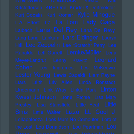
Kreator
Kris
Kristofferson
KRS-One
Kruder & Dorfmeister
Kylie Minogue
Kurt Cobain
Kurt Krömer
Lady Gaga
La Lom
L.A. Priest
L7
Lana Del Rey
Laibach
Lana Del Reyy
Lars Eidinger
Lang Lang
Lankum
Lauryn
Led Zeppelin
Hill
Lee "Scratch" Perry
Lee
Lemke/Müller
Ranaldo
Leif Garrett
Lena
Leonard
Meyer-Landrut
Lenny Kravitz
Cohen
Les Impremes
Les McKeown
Lester Young
Lewis Capaldi
Liam Payne
Liars
Lilith
Lily Allen
Linda Ronstadt
Linton
Lindemann
Link Wray
Linkin Park
Kwesi Johnson
Lionel Richie
Lisa Mary
Little
Presley
Lisa Stansfield
Little Feat
LL Cool J
Simz
Lizzo
Little Walter
Lollapalooza
Look Mum No Computer
Lord of
Lou
the Lost
Lou Donaldson
Lou Pearlman
Reed