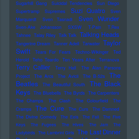
Sugarhill Gang
Suicidal Tendencies
Sun Diego
Suzi Quatro
Supertramp
Supremes
Sven
Sven Wunder
Marquardt
Sven Tasnadi
Sven-Ake Johansson
SXSW
T-Pain
T.Rex
Talking Heads
Tahnee
Talay Riley
Talk Talk
Taylor
Tangerine Dream
Tanner Adell
Tarwater
Swift
Tears For Fears
Techno-Wikinger
Ted
Herold
Teho Teardo
Ten Years After
Terranova
Terry Callier
Terry Hall
The Alan Parsons
The
Project
The Arcs
The Avicii
The B-52s
Beatles
The Black
The Beautiful South
Keys
The Bluebells
The Byrds
The Carpenters
The Champs
The Clash
The Colourfield
The
The Cure
Cramps
The Curs
The Damned
The Divine Comedy
The Eels
The Fall
The Five
Keys
The Fugees
The Hives
The Jam
The
The Last Dinner
Ladybirds
The Lambrini Girls