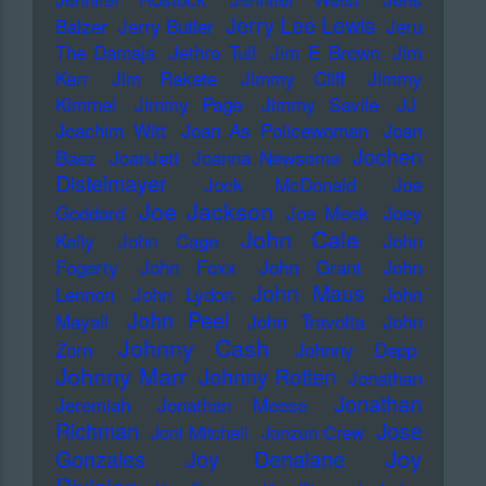
Jerry Lee Lewis
Balzer
Jerry Butler
Jeru
The Damaja
Jethro Tull
Jim E Brown
Jim
Kerr
Jim Rakete
Jimmy Cliff
Jimmy
Kimmel
Jimmy Page
Jimmy Savile
JJ
Joachim Witt
Joan As Policewoman
Joan
Jochen
Baez
JoanJett
Joanna Newsome
Distelmayer
Jock McDonald
Joe
Joe Jackson
Goddard
Joe Meek
Joey
John Cale
Kelly
John Cage
John
Fogerty
John Foxx
John Grant
John
John Maus
Lennon
John Lydon
John
John Peel
Mayall
John Travolta
John
Johnny Cash
Zorn
Johnny Depp
Johnny Marr
Johnny Rotten
Jonathan
Jonathan
Jeremiah
Jonathan Meese
Richman
Jose
Joni Mitchell
Jonzun Crew
Joy
Gonzales
Joy Denalane