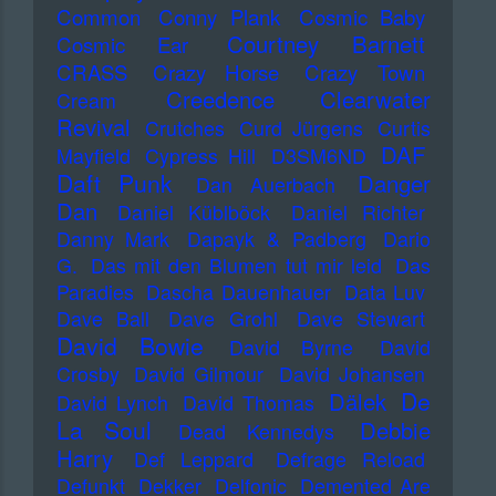
Common
Conny Plank
Cosmic Baby
Courtney Barnett
Cosmic Ear
CRASS
Crazy Horse
Crazy Town
Creedence Clearwater
Cream
Revival
Crutches
Curd Jürgens
Curtis
DAF
Mayfield
Cypress Hill
D3SM6ND
Daft Punk
Danger
Dan Auerbach
Dan
Daniel Küblböck
Daniel Richter
Danny Mark
Dapayk & Padberg
Dario
G.
Das mit den Blumen tut mir leid
Das
Paradies
Dascha Dauenhauer
Data Luv
Dave Ball
Dave Grohl
Dave Stewart
David Bowie
David Byrne
David
Crosby
David Gilmour
David Johansen
De
Dälek
David Lynch
David Thomas
La Soul
Debbie
Dead Kennedys
Harry
Def Leppard
Defrage Reload
Defunkt
Dekker
Delfonic
Demented Are