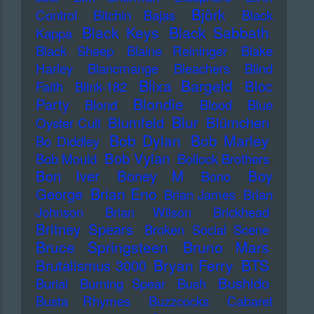
Björk
Control
Bitchin Bajas
Black
Black Keys
Black Sabbath
Kappa
Black Sheep
Blaine Reininger
Blake
Harley
Blancmange
Bleachers
Blind
Blixa Bargeld
Bloc
Faith
Blink-182
Blondie
Party
Blond
Blood
Blue
Blur
Blumfeld
Blümchen
Oyster Cult
Bob Dylan
Bob Marley
Bo Diddley
Bob Vylan
Bob Mould
Bollock Brothers
Bon Iver
Boney M
Boy
Bono
Brian Eno
George
Brian James
Brian
Johnson
Brian Wilson
Brickhead
Britney Spears
Broken Social Scene
Bruce Springsteen
Bruno Mars
Bryan Ferry
BTS
Brutalismus 3000
Bushido
Burial
Burning Spear
Bush
Busta Rhymes
Buzzcocks
Cabaret