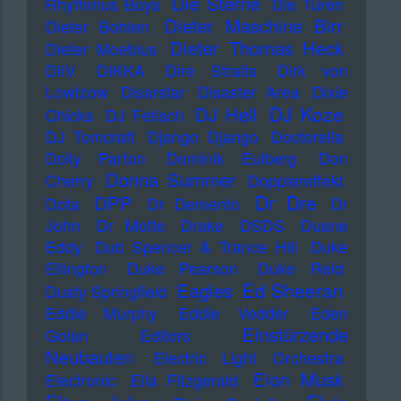
Die Sterne
Rhythmus Boys
Die Türen
Dieter Maschine Birr
Dieter Bohlen
Dieter Thomas Heck
Dieter Moebius
DiIV
DIKKA
Dire Straits
Dirk von
Lowtzow
Disarstar
Disaster Area
Dixie
DJ Koze
DJ Hell
Chicks
DJ Fetisch
DJ Tomcraft
Django Django
Doctorella
Dolly Parton
Dominik Eulberg
Don
Donna Summer
Cherry
Dopplereffekt
Dr Dre
DPP
Dota
Dr Demento
Dr
John
Dr Motte
Drake
DSDS
Duane
Eddy
Dub Spencer & Trance Hill
Duke
Ellington
Duke Pearson
Duke Reid
Ed Sheeran
Eagles
Dusty Springfield
Eddie Murphy
Eddie Vedder
Eden
Einstürzende
Golan
Editors
Neubauten
Electric Light Orchestra
Elon Musk
Electronic
Ella Fitzgerald