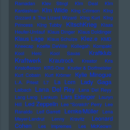
Ramadan
KIev Stingl
KIm Deal
KIm
KIm Wilde
Kardashian
KIng Crimson
KIng
Gizzard & The Lizard Wizard
KIng Kurt
KIng
KItschKrieg
Princess
KIng Tubby
Klaas
Heufer-Umlauf
Klaus Dinger
Klaus Doldinger
Klez.e
Klaus Lage
Klaus Schulze
KMD
Kneecap
Koefte DeVille
Kollegah
Kompakt
Kraftklub
Kool Herc
Kool Savas
Kraftwerk
Krautrock
Kreator
Kris
Kristofferson
KRS-One
Kruder & Dorfmeister
Kylie Minogue
Kurt Cobain
Kurt Krömer
Lady Gaga
La Lom
L.A. Priest
L7
Lana Del Rey
Laibach
Lana Del Reyy
Lars Eidinger
Lang Lang
Lankum
Lauryn
Led Zeppelin
Hill
Lee "Scratch" Perry
Lee
Lemke/Müller
Ranaldo
Leif Garrett
Lena
Leonard
Meyer-Landrut
Lenny Kravitz
Cohen
Les Impremes
Les McKeown