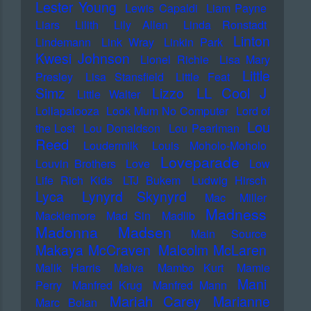
Lester Young
Lewis Capaldi
Liam Payne
Liars
Lilith
Lily Allen
Linda Ronstadt
Linton
Lindemann
Link Wray
Linkin Park
Kwesi Johnson
Lionel Richie
Lisa Mary
Little
Presley
Lisa Stansfield
Little Feat
LL Cool J
Simz
Lizzo
Little Walter
Lollapalooza
Look Mum No Computer
Lord of
Lou
the Lost
Lou Donaldson
Lou Pearlman
Reed
Loudermilk
Louis Moholo-Moholo
Loveparade
Louvin Brothers
Love
Low
Life Rich Kids
LTJ Bukem
Ludwig Hirsch
Lyca
Lynyrd Skynyrd
Mac Miller
Madness
Macklemore
Mad Sin
Madlib
Madonna
Madsen
Main Source
Makaya McCraven
Malcolm McLaren
Malik Harris
Malva
Mambo Kurt
Mamie
Mani
Perry
Manfred Krug
Manfred Mann
Mariah Carey
Marianne
Marc Bolan