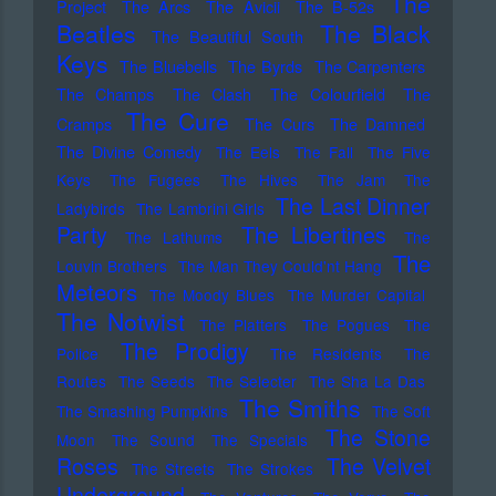
The
Project
The Arcs
The Avicii
The B-52s
Beatles
The Black
The Beautiful South
Keys
The Bluebells
The Byrds
The Carpenters
The Champs
The Clash
The Colourfield
The
The Cure
Cramps
The Curs
The Damned
The Divine Comedy
The Eels
The Fall
The Five
Keys
The Fugees
The Hives
The Jam
The
The Last Dinner
Ladybirds
The Lambrini Girls
Party
The Libertines
The Lathums
The
The
Louvin Brothers
The Man They Could'nt Hang
Meteors
The Moody Blues
The Murder Capital
The Notwist
The Platters
The Pogues
The
The Prodigy
Police
The Residents
The
Routes
The Seeds
The Selecter
The Sha La Das
The Smiths
The Smashing Pumpkins
The Soft
The Stone
Moon
The Sound
The Specials
Roses
The Velvet
The Streets
The Strokes
Underground