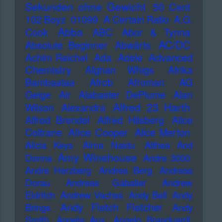
Sekunden ohne Gewicht
50 Cent
102 Boyz
01099
A Certain Ratio
A.G.
Abba
Cook
ABC
Abor & Tynna
AC/DC
Absolute Beginner
Abwärts
Advanced
Achim Reichel
Ada
Adele
Chemistry
Afghan Whigs
Afrika
Bambaataa
Afrob
Afroman
AG
Geige
Air
Alabaster DePlume
Alan
Alfred 23 Harth
Wilson
Alexandra
Alfred Brendel
Alfred Hilsberg
Alice
Alice Cooper
Coltrane
Alice Merton
Alicia Keys
Alma Naidu
Althea And
Amy Winehouse
Donna
Andre 3000
Andre Herzberg
Andrea Berg
Andreas
Dorau
Andreas Gabalier
Andrew
Eldritch
Andrew Vachss
Andy Bell
Andy
Andy Fletch Fletcher
Brings
Andy
Smith
Angela Aux
Angelo Branduardi