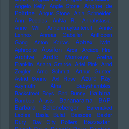
Angine de
Angelo Kelly
Angie Stone
Poitrine
Angus Stone
Anja Schneider
Ann Peebles
AnNa R.
Annahstasia
Anne Will
Annenmaykantereit
Annie
Lennox
Anreas Gabalier
Antilopen
Aphex Twin
Gang
Anton Karras
Apsilon
Aphrodite
Arca
Arcade Fire
Archive
Arctic Monkeys
Aretha
Franklin
Ariana Grande
Ariel Pink
Arnd
Zeigler
Arno Schmitt
Arthur Gunter
Azure Ray
Astrid Sonne
Axl Rose
Azymuth
Ätna
Babyshambles
Balbina
Backstreet Boys
Bad Bunny
Bananarama
BAP
Bamboo Artists
Barbara Schöneberger
Barenaked
Ladies
Basia Bulat
Bassdee
Baxter
Bazzazian
Dury
Bay City Rollers