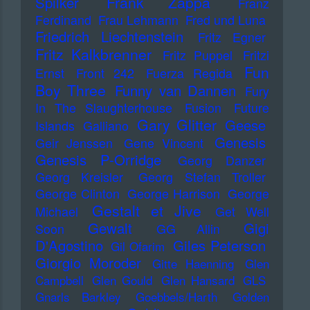
Frank Zappa
Spilker
Franz
Ferdinand
Frau Lehmann
Fred und Luna
Friedrich Liechtenstein
Fritz Egner
Fritz Kalkbrenner
Fritz Puppel
Fritzi
Fun
Ernst
Front 242
Fuerza Regida
Boy Three
Funny van Dannen
Fury
In The Slaughterhouse
Fusion
Future
Gary Glitter
Geese
Islands
Galliano
Genesis
Geir Jenssen
Gene Vincent
Genesis P-Orridge
Georg Danzer
Georg Kreisler
Georg Stefan Troller
George Clinton
George Harrison
George
Gestalt et Jive
Michael
Get Well
Gewalt
Gigi
Soon
GG Allin
D'Agostino
Giles Peterson
Gil Ofarim
Giorgio Moroder
Gitte Haenning
Glen
Campbell
Glen Gould
Glen Hansard
GLS
Gnarls Barkley
Goebbels/Harth
Golden