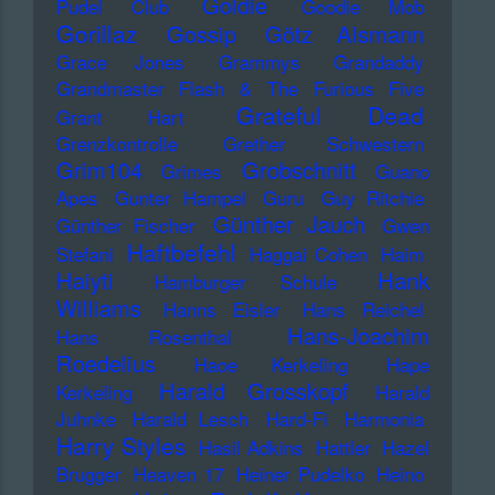
Goldie
Pudel Club
Goodie Mob
Gorillaz
Gossip
Götz Alsmann
Grace Jones
Grammys
Grandaddy
Grandmaster Flash & The Furious Five
Grateful Dead
Grant Hart
Grenzkontrolle
Grether Schwestern
Grim104
Grobschnitt
Grimes
Guano
Apes
Gunter Hampel
Guru
Guy Ritchie
Günther Jauch
Günther Fischer
Gwen
Haftbefehl
Stefani
Haggai Cohen
Haim
Haiyti
Hank
Hamburger Schule
Williams
Hanns Eisler
Hans Reichel
Hans-Joachim
Hans Rosenthal
Roedelius
Haoe Kerkeling
Hape
Harald Grosskopf
Kerkeling
Harald
Juhnke
Harald Lesch
Hard-Fi
Harmonia
Harry Styles
Hasil Adkins
Hattler
Hazel
Brugger
Heaven 17
Heiner Pudelko
Heino