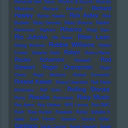
Reinhold Heil
Rezo
Rhythm & Sound
Ricardo
Richard
Villalobos
Richard Ashcroft
Hawley
Rick Astley
Richie Hawtin
Rick
Buckler
Ricky Gervais
Ricky Shayne
Riddim
Rihanna
Riechmann
Righeira
Ringo Starr
Rio Juhnke
Ritter Lean
Rio Reiser
Robbie Williams
Robag Wruhme
Robert
Robyn
Forster
Roberta Flack
Rock-o-Rama
Rod
Rocko Schamoni
Rockwell
Stewart
Roger Champman
Roger
Cicero
Roger McGuinn
Roland Emmerich
Roland Kaiser
Roland Owsnitzki
Rolf Dieter
Rolling Stones
Brinkmann
Rolf Kühn
Rosalia
Roxy Music
Romy
Rosenstolz
Roy Ayers
Roy Orbison
RPS Lanrue
Run-DMC
Rush
Russ Kunkel
Russland
Rutles
Sababa 5
Sade
Sam Fender
Sandow
Sandra Hüller
Santiano
Sarah Connor
Sarah Davachi
Sarah