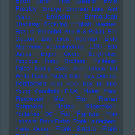
Elton John
Elvis
Elvis Costello
Presley
Embryo
Emerson Lake And
Eminem
Emma-Jean
Palmer
Thackray
English Teacher
Engerling
Erasure
Erdmöbel
Eric B & Rakim
Eric
Clapton
Eric Drew Feldman
Erste
ESC
Allgemeine Verunsicherung
Etta
James
Eugen Cicero
Eurythmics
Fabulous Freak Brothers
Faithless
Falco
Family
Farce
Farin Urlaub
Fat
White Family
Fatboy Slim
Fats Domino
Fehlfarben
Feist
Fever Ray
Fil
Fine
Flake
Flea
Young Cannibals
FINK
Fler
Fleetwood Mac
Florian
Schneider
Florian Silbereisen
Foo Fighters
Fontaines DC
Fran
Lebowitz
Frank Farian
Frank Laufenberg
Frank Sinatra
Frank
Frank Ocean