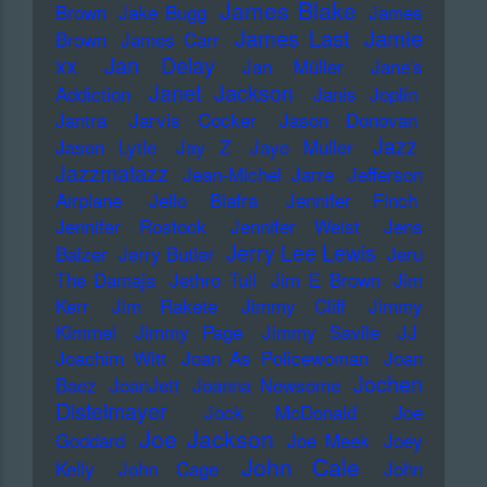
James Blake
Brown
Jake Bugg
James
James Last
Jamie
Brown
James Carr
xx
Jan Delay
Jan Müller
Jane's
Janet Jackson
Addiction
Janis Joplin
Jantra
Jarvis Cocker
Jason Donovan
Jazz
Jason Lytle
Jay Z
Jaye Muller
Jazzmatazz
Jean-Michel Jarre
Jefferson
Airplane
Jello Biafra
Jennifer Finch
Jennifer Rostock
Jennifer Weist
Jens
Jerry Lee Lewis
Balzer
Jerry Butler
Jeru
The Damaja
Jethro Tull
Jim E Brown
Jim
Kerr
Jim Rakete
Jimmy Cliff
Jimmy
Kimmel
Jimmy Page
Jimmy Savile
JJ
Joachim Witt
Joan As Policewoman
Joan
Jochen
Baez
JoanJett
Joanna Newsome
Distelmayer
Jock McDonald
Joe
Joe Jackson
Goddard
Joe Meek
Joey
John Cale
Kelly
John Cage
John