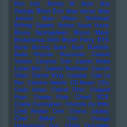
Bon Iver
Boney M
Boy
Bono
Brian Eno
George
Brian James
Brian
Johnson
Brian Wilson
Brickhead
Britney Spears
Broken Social Scene
Bruce Springsteen
Bruno Mars
Bryan Ferry
BTS
Brutalismus 3000
Bushido
Burial
Burning Spear
Bush
Busta Rhymes
Buzzcocks
Cabaret
Can
Voltaire
Campino
Captain Ahabs
Linkes Bein
Captain Beefheart
Carmen
Carole King
Villain
Cassiber
Cate Le
Bon
Caterina Valente
CD-Boxen
CDs
Celine Dion
Ceelo Green
Chappell
Charli XCX
Roan
Charley Pride
Charlie Cunningham
Charlotte De Witte
Cheb Khaled
Cher
Cherno Jobatey
Chet Baker
Chic
Chicago
Chilly Gonzales
Underground Duo