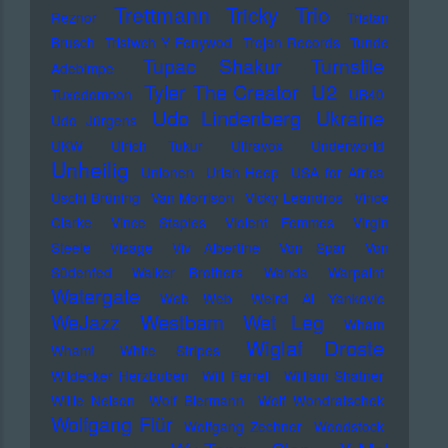
Trettmann
Trio
Tricky
Reznor
Tristan
Brusch
Tristwch Y Fenywod
Trojan Records
Tunde
Tupac Shakur
Turnstile
Adebimpe
U2
Tyler The Creator
Tuxedomoon
UB40
Udo Lindenberg
Ukraine
Udo Jürgens
UKW
Ulrich Tukur
Ultravox
Underworld
Unheilig
Unionen
Uriah Heep
USA for Africa
Uschi Brüning
Van Morrison
Vicky Leandros
Vince
Clarke
Vince Staples
Violent Femmes
Virgin
Steele
Visage
Viv Albertine
Von Spar
Von
Südenfed
Walker Brothers
Wanda
Warpaint
Watergate
Web Web
Weird Al Yankovic
Westbam
WeJazz
Wet Leg
Wham
Wiglaf Droste
Wham!
White Stripes
Wildecker Herzbuben
Will Ferrell
William Shatner
Willie Nelson
Wolf Biermann
Wolf Wondratschek
Wolfgang Flür
Wolfgang Zechner
Woodstock