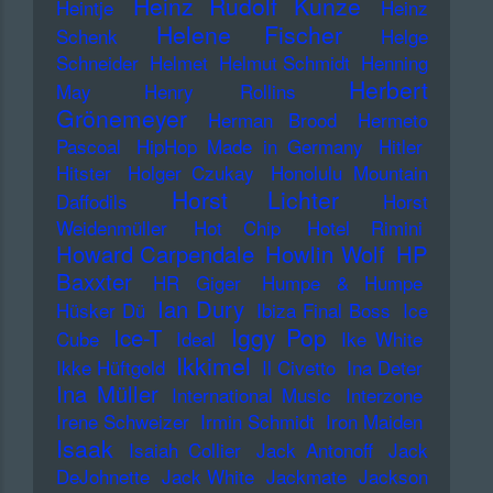
Heinz Rudolf Kunze
Heintje
Heinz
Helene Fischer
Schenk
Helge
Schneider
Helmet
Helmut Schmidt
Henning
Herbert
May
Henry Rollins
Grönemeyer
Herman Brood
Hermeto
Pascoal
HipHop Made in Germany
Hitler
Hitster
Holger Czukay
Honolulu Mountain
Horst Lichter
Daffodils
Horst
Weidenmüller
Hot Chip
Hotel Rimini
Howard Carpendale
Howlin Wolf
HP
Baxxter
HR Giger
Humpe & Humpe
Ian Dury
Hüsker Dü
Ibiza Final Boss
Ice
Iggy Pop
Ice-T
Cube
Ideal
Ike White
Ikkimel
Ikke Hüftgold
Il Civetto
Ina Deter
Ina Müller
International Music
Interzone
Irene Schweizer
Irmin Schmidt
Iron Maiden
Isaak
Isaiah Collier
Jack Antonoff
Jack
DeJohnette
Jack White
Jackmate
Jackson