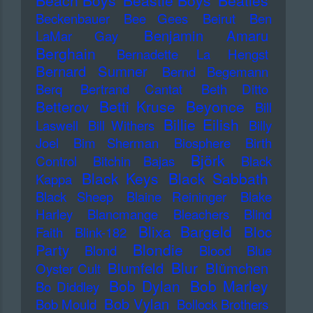
Beach Boys
Beastie Boys
Beatles
Beckenbauer
Bee Gees
Beirut
Ben
Benjamin Amaru
LaMar Gay
Berghain
Bernadette La Hengst
Bernard Sumner
Bernd Begemann
Berq
Bertrand Cantat
Beth Ditto
Betti Kruse
Beyonce
Betterov
Bill
Billie Eilish
Laswell
Bill Withers
Billy
Joel
Bim Sherman
Biosphere
Birth
Björk
Control
Bitchin Bajas
Black
Black Keys
Black Sabbath
Kappa
Black Sheep
Blaine Reininger
Blake
Harley
Blancmange
Bleachers
Blind
Blixa Bargeld
Bloc
Faith
Blink-182
Blondie
Party
Blond
Blood
Blue
Blur
Blumfeld
Blümchen
Oyster Cult
Bob Dylan
Bob Marley
Bo Diddley
Bob Vylan
Bob Mould
Bollock Brothers