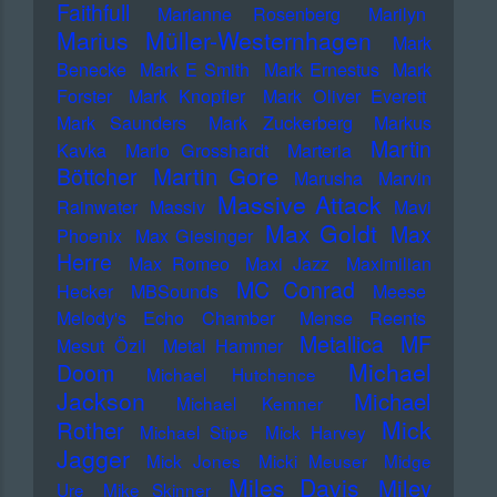
Faithfull
Marianne Rosenberg
Marilyn
Marius Müller-Westernhagen
Mark
Benecke
Mark E Smith
Mark Ernestus
Mark
Forster
Mark Knopfler
Mark Oliver Everett
Mark Saunders
Mark Zuckerberg
Markus
Martin
Kavka
Marlo Grosshardt
Marteria
Martin Gore
Böttcher
Marusha
Marvin
Massive Attack
Rainwater
Massiv
Mavi
Max Goldt
Max
Phoenix
Max Giesinger
Herre
Max Romeo
Maxi Jazz
Maximilian
MC Conrad
Hecker
MBSounds
Meese
Melody's Echo Chamber
Mense Reents
Metallica
MF
Mesut Özil
Metal Hammer
Michael
Doom
Michael Hutchence
Jackson
Michael
Michael Kemner
Mick
Rother
Michael Stipe
Mick Harvey
Jagger
Mick Jones
Micki Meuser
Midge
Miles Davis
Miley
Ure
Mike Skinner