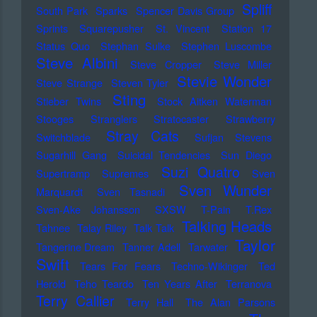
Spliff
South Park
Sparks
Spencer Davis Group
Sprints
Squarepusher
St. Vincent
Station 17
Status Quo
Stephan Sulke
Stephen Luscombe
Steve Albini
Steve Cropper
Steve Miller
Stevie Wonder
Steve Strange
Steven Tyler
Sting
Stieber Twins
Stock Aitken Waterman
Stooges
Stranglers
Stratocaster
Strawberry
Stray Cats
Switchblade
Sufjan Stevens
Sugarhill Gang
Suicidal Tendencies
Sun Diego
Suzi Quatro
Supertramp
Supremes
Sven
Sven Wunder
Marquardt
Sven Tasnadi
Sven-Ake Johansson
SXSW
T-Pain
T.Rex
Talking Heads
Tahnee
Talay Riley
Talk Talk
Taylor
Tangerine Dream
Tanner Adell
Tarwater
Swift
Tears For Fears
Techno-Wikinger
Ted
Herold
Teho Teardo
Ten Years After
Terranova
Terry Callier
Terry Hall
The Alan Parsons