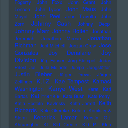
Fogerty
John Foxx
John Grant
John
John Maus
Lennon
John Lydon
John
John Peel
Mayall
John Travolta
John
Johnny Cash
Zorn
Johnny Depp
Johnny Marr
Johnny Rotten
Jonathan
Jonathan
Jeremiah
Jonathan Meese
Richman
Jose
Joni Mitchell
Jonzun Crew
Joy
Gonzales
Joy Denalane
Division
Jörg Fauser
Jörg Stempel
Judas
Priest
Juli
Julia Meladin
Jumpa
Jungstötter
Justin Bieber
Jürgen Drews
Jürgen
K.I.Z.
Kae Tempest
Kamasi
Zeltinger
Kanye West
Washington
Karat
Karl
Kat Frankie
Bartos
Kate Bush
Kate Perry
Keith
Katja Ebstein
Kavinsky
Keith Jarrett
Richards
Kele Okereke
Kelela
Kemistry &
Kendrick Lamar
Storm
Kerstin Ott
Khruangbin
KI
KId Creole
KId P.
KIda