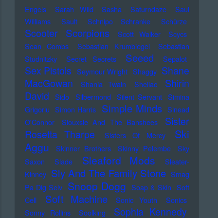
Engels
Sarah Wild
Sasha
Saturndaze
Saul
Williams
Sault
Schnipo Schranke
Schürze
Scorpions
Scooter
Scott Walker
Scycs
Sean Combs
Sebastian Krumbiegel
Sebastian
Seeed
Studnitzky
Secret Secrets
Sepalot
Sex Pistols
Shane
Seymour Wright
Shaggy
MacGowan
Shirin
Shania Twain
Shellac
David
Sido
Silbermond
Silent Servant
Simina
Simple Minds
Grigoriu
Simon Harris
Sinead
Sister
O'Connor
Siouxsie And The Banshees
Ski
Rosetta Tharpe
Sisters Of Mercy
Aggu
Skinner Brothers
Skinny Pelembe
Sky
Sleaford Mods
Saxon
Slade
Sleater-
Sly And The Family Stone
Kinney
Smag
Snoop Dogg
Pa Dig Selv
Soap & Skin
Soft
Soft Machine
Cell
Sonic Youth
Sonics
Sophia Kennedy
Sonny Rollins
Soolking