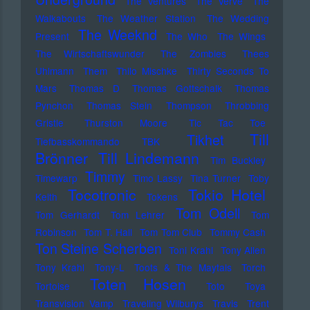
The Ventures
The Verve
The
Walkabouts
The Weather Station
The Wedding
The Weeknd
Present
The Who
The Wings
The Wirtschaftswunder
The Zombies
Thees
Uhlmann
Them
Thilo Mischke
Thirty Seconds To
Mars
Thomas D
Thomas Gottschalk
Thomas
Pynchon
Thomas Stein
Thompson
Throbbing
Gristle
Thurston Moore
Tic Tac Toe
Till
Tikhet
Tiefbasskommando TBK
Brönner
Till Lindemann
Tim Buckley
Timmy
Timewarp
Timo Lassy
Tina Turner
Toby
Tocotronic
Tokio Hotel
Keith
Tokens
Tom Odell
Tom Gerhardt
Tom Lehrer
Tom
Robinson
Tom T. Hall
Tom Tom Club
Tommy Cash
Ton Steine Scherben
Toni Krahl
Tony Allen
Tony Krahl
Tony-L
Toots & The Maytals
Torch
Toten Hosen
Tortoise
Toto
Toya
Transvision Vamp
Traveling Wilburys
Travis
Trent