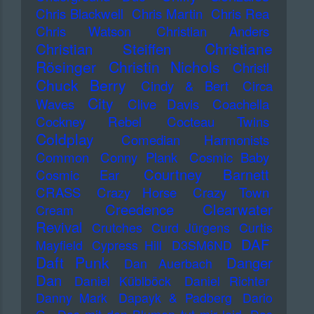
Chris Blackwell
Chris Martin
Chris Rea
Chris Watson
Christian Anders
Christiane
Christian Steiffen
Rösinger
Christin Nichols
Christl
Chuck Berry
Cindy & Bert
Circa
City
Waves
Clive Davis
Coachella
Cockney Rebel
Cocteau Twins
Coldplay
Comedian Harmonists
Common
Conny Plank
Cosmic Baby
Courtney Barnett
Cosmic Ear
CRASS
Crazy Horse
Crazy Town
Creedence Clearwater
Cream
Revival
Crutches
Curd Jürgens
Curtis
DAF
Mayfield
Cypress Hill
D3SM6ND
Daft Punk
Danger
Dan Auerbach
Dan
Daniel Küblböck
Daniel Richter
Danny Mark
Dapayk & Padberg
Dario