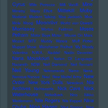
Cyrus
Mine
Mille Petrozza
Milli Vanilli
Moby
Mittekill
Ministry
Missy Elliott
Moderat
Modern Talking
Moe Jacksch
Mois
Moonriivr
Mola
Moog
Moritz von Oswald
Morrissey
Moses
Morton Feldman
Pelham
Motor Boys Motor
Mouse On Mars
Mozart
MTV
Muddy Waters
Muff Potter
Muppet Show
Münchener Freiheit
My Bloody
Valentine
N.W.A.
Naddel
Nadin Deventer
Nana Mouskouri
Nation Of Language
Nazareth
NDW
Neil Diamond
Neil Tennant
Neil Young
Nekromantix
Nemo
Nena
New
Nervous Norvus
Neu!
New Model Army
Order
New York Dolls
Nia
Newcleus
Nick
Archives
Nick Cave
Nichtseattle
Waterhouse
Nickelback
Nico
Nikko
Nile Rogers
Nina
Weidemann
Nils Keppel
Nina Hagen
Chuba
Nina Simone
Nine