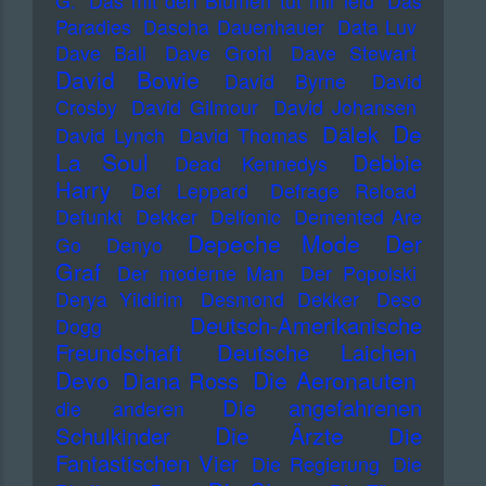
G.
Das mit den Blumen tut mir leid
Das
Paradies
Dascha Dauenhauer
Data Luv
Dave Ball
Dave Grohl
Dave Stewart
David Bowie
David Byrne
David
Crosby
David Gilmour
David Johansen
De
Dälek
David Lynch
David Thomas
La Soul
Debbie
Dead Kennedys
Harry
Def Leppard
Defrage Reload
Defunkt
Dekker
Delfonic
Demented Are
Depeche Mode
Der
Go
Denyo
Graf
Der moderne Man
Der Popolski
Derya Yildirim
Desmond Dekker
Deso
Deutsch-Amerikanische
Dogg
Freundschaft
Deutsche Laichen
Devo
Die Aeronauten
Diana Ross
Die angefahrenen
die anderen
Die Ärzte
Schulkinder
Die
Fantastischen Vier
Die Regierung
Die