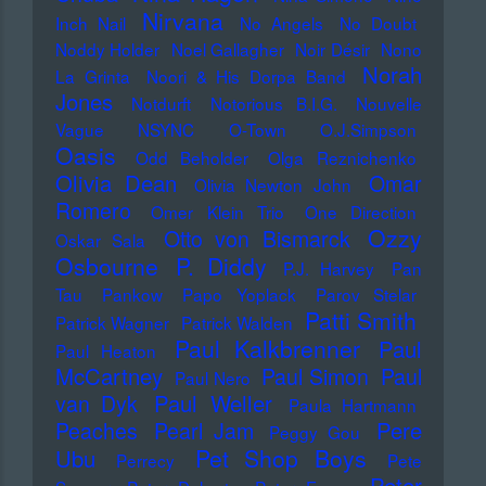
Nirvana
Inch Nail
No Angels
No Doubt
Noddy Holder
Noel Gallagher
Noir Désir
Nono
Norah
La Grinta
Noori & His Dorpa Band
Jones
Notdurft
Notorious B.I.G.
Nouvelle
Vague
NSYNC
O-Town
O.J.Simpson
Oasis
Odd Beholder
Olga Reznichenko
Olivia Dean
Omar
Olivia Newton John
Romero
Omer Klein Trio
One Direction
Ozzy
Otto von Bismarck
Oskar Sala
Osbourne
P. Diddy
P.J. Harvey
Pan
Tau
Pankow
Papo Yoplack
Parov Stelar
Patti Smith
Patrick Wagner
Patrick Walden
Paul Kalkbrenner
Paul
Paul Heaton
McCartney
Paul Simon
Paul
Paul Nero
Paul Weller
van Dyk
Paula Hartmann
Pere
Peaches
Pearl Jam
Peggy Gou
Pet Shop Boys
Ubu
Perrecy
Pete
Peter