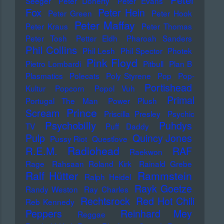
Seeger
Peter Doherty
Peter Evans
Fox
Peter Hein
Peter Green
Peter Hook
Peter Maffay
Peter Kraus
Peter Thomas
Peter Tosh
Petter Eldh
Pharoah Sanders
Phil Collins
Phil Lesh
Phil Spector
Photek
Pink Floyd
Pietro Lombardi
Pitbull
Plan B
Plasmatics
Polecats
Poly Styrene
Pop
Pop-
Portishead
Kultur
Popcorn
Popol Vuh
Primal
Portugal The Man
Power Plush
Prince
Scream
Priscilla Presley
Psychic
Psychobilly
Puhdys
TV
Puff Daddy
Pulp
Quincy Jones
Pussy Riot
Questlove
Radiohead
R.E.M.
RAF
Raekwon
Rage
Rahsaan Roland Kirk
Rainald Grebe
Ralf Hütter
Rammstein
Ralph Heidel
Rayk Goetze
Randy Weston
Ray Charles
Rechtsrock
Red Hot Chili
Reb Kennedy
Peppers
Reinhard Mey
Reggae