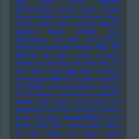
Herbert
May
Henry Rollins
Grönemeyer
Herman Brood
Hermeto
Pascoal
HipHop Made in Germany
Hitler
Hitster
Holger Czukay
Honolulu Mountain
Horst Lichter
Daffodils
Horst
Weidenmüller
Hot Chip
Hotel Rimini
Howard Carpendale
Howlin Wolf
HP
Baxxter
HR Giger
Humpe & Humpe
Ian Dury
Hüsker Dü
Ibiza Final Boss
Ice
Iggy Pop
Ice-T
Cube
Ideal
Ike White
Ikkimel
Ikke Hüftgold
Il Civetto
Ina Deter
Ina Müller
International Music
Interzone
Irene Schweizer
Irmin Schmidt
Iron Maiden
Isaak
Isaiah Collier
Jack Antonoff
Jack
DeJohnette
Jack White
Jackmate
Jackson
James Blake
Brown
Jake Bugg
James
James Last
Jamie
Brown
James Carr
xx
Jan Delay
Jan Müller
Jane's