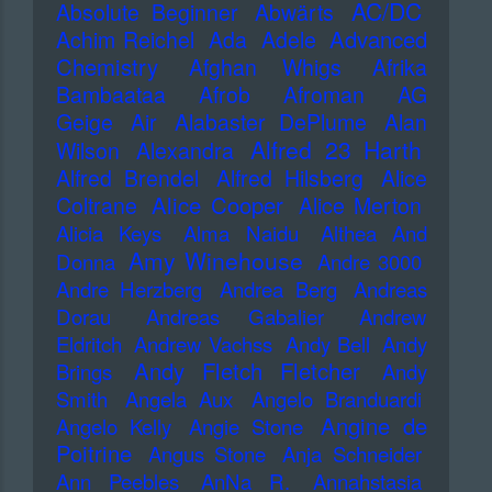
AC/DC
Absolute Beginner
Abwärts
Advanced
Achim Reichel
Ada
Adele
Chemistry
Afghan Whigs
Afrika
Bambaataa
Afrob
Afroman
AG
Geige
Air
Alabaster DePlume
Alan
Alfred 23 Harth
Wilson
Alexandra
Alfred Brendel
Alfred Hilsberg
Alice
Alice Cooper
Coltrane
Alice Merton
Alicia Keys
Alma Naidu
Althea And
Amy Winehouse
Donna
Andre 3000
Andre Herzberg
Andrea Berg
Andreas
Dorau
Andreas Gabalier
Andrew
Eldritch
Andrew Vachss
Andy Bell
Andy
Andy Fletch Fletcher
Brings
Andy
Smith
Angela Aux
Angelo Branduardi
Angine de
Angelo Kelly
Angie Stone
Poitrine
Angus Stone
Anja Schneider
Ann Peebles
AnNa R.
Annahstasia