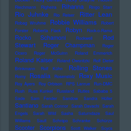
Rihanna
Riechmann
Righeira
Ringo Starr
Rio Juhnke
Ritter Lean
Rio Reiser
Robbie Williams
Robag Wruhme
Robert
Robyn
Forster
Roberta Flack
Rock-o-Rama
Rod
Rocko Schamoni
Rockwell
Stewart
Roger Champman
Roger
Cicero
Roger McGuinn
Roland Emmerich
Roland Kaiser
Roland Owsnitzki
Rolf Dieter
Rolling Stones
Brinkmann
Rolf Kühn
Rosalia
Roxy Music
Romy
Rosenstolz
Roy Ayers
Roy Orbison
RPS Lanrue
Run-DMC
Rush
Russ Kunkel
Russland
Rutles
Sababa 5
Sade
Sam Fender
Sandow
Sandra Hüller
Santiano
Sarah Connor
Sarah Davachi
Sarah
Engels
Sarah Wild
Sasha
Saturndaze
Saul
Williams
Sault
Schnipo Schranke
Schürze
Scorpions
Scooter
Scott Walker
Scycs