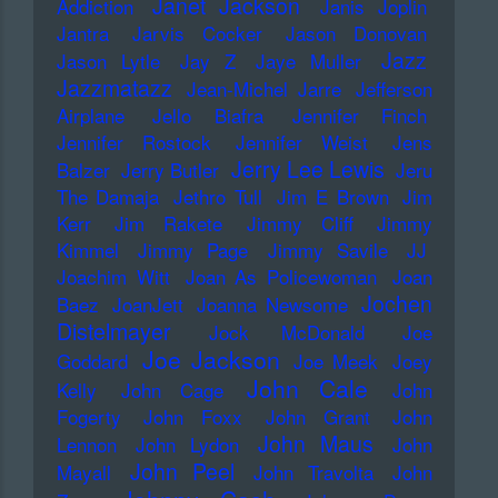
Janet Jackson
Addiction
Janis Joplin
Jantra
Jarvis Cocker
Jason Donovan
Jazz
Jason Lytle
Jay Z
Jaye Muller
Jazzmatazz
Jean-Michel Jarre
Jefferson
Airplane
Jello Biafra
Jennifer Finch
Jennifer Rostock
Jennifer Weist
Jens
Jerry Lee Lewis
Balzer
Jerry Butler
Jeru
The Damaja
Jethro Tull
Jim E Brown
Jim
Kerr
Jim Rakete
Jimmy Cliff
Jimmy
Kimmel
Jimmy Page
Jimmy Savile
JJ
Joachim Witt
Joan As Policewoman
Joan
Jochen
Baez
JoanJett
Joanna Newsome
Distelmayer
Jock McDonald
Joe
Joe Jackson
Goddard
Joe Meek
Joey
John Cale
Kelly
John Cage
John
Fogerty
John Foxx
John Grant
John
John Maus
Lennon
John Lydon
John
John Peel
Mayall
John Travolta
John