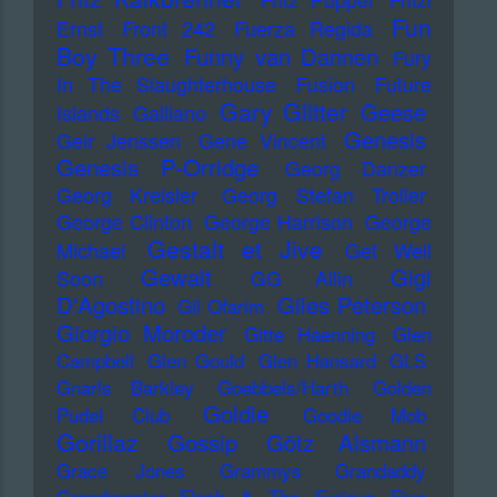
Fun
Ernst
Front 242
Fuerza Regida
Boy Three
Funny van Dannen
Fury
In The Slaughterhouse
Fusion
Future
Gary Glitter
Geese
Islands
Galliano
Genesis
Geir Jenssen
Gene Vincent
Genesis P-Orridge
Georg Danzer
Georg Kreisler
Georg Stefan Troller
George Clinton
George Harrison
George
Gestalt et Jive
Michael
Get Well
Gewalt
Gigi
Soon
GG Allin
D'Agostino
Giles Peterson
Gil Ofarim
Giorgio Moroder
Gitte Haenning
Glen
Campbell
Glen Gould
Glen Hansard
GLS
Gnarls Barkley
Goebbels/Harth
Golden
Goldie
Pudel Club
Goodie Mob
Gorillaz
Gossip
Götz Alsmann
Grace Jones
Grammys
Grandaddy
Grandmaster Flash & The Furious Five