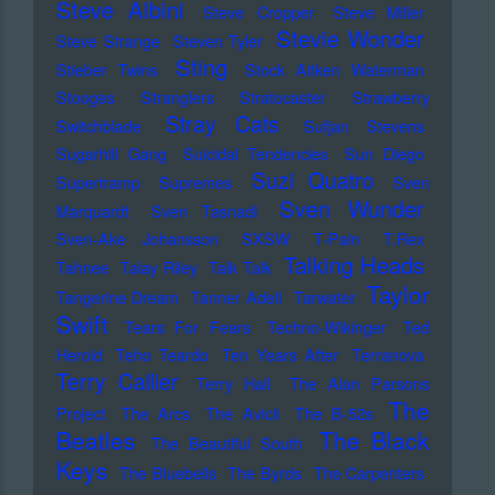
Steve Albini
Steve Cropper
Steve Miller
Stevie Wonder
Steve Strange
Steven Tyler
Sting
Stieber Twins
Stock Aitken Waterman
Stooges
Stranglers
Stratocaster
Strawberry
Stray Cats
Switchblade
Sufjan Stevens
Sugarhill Gang
Suicidal Tendencies
Sun Diego
Suzi Quatro
Supertramp
Supremes
Sven
Sven Wunder
Marquardt
Sven Tasnadi
Sven-Ake Johansson
SXSW
T-Pain
T.Rex
Talking Heads
Tahnee
Talay Riley
Talk Talk
Taylor
Tangerine Dream
Tanner Adell
Tarwater
Swift
Tears For Fears
Techno-Wikinger
Ted
Herold
Teho Teardo
Ten Years After
Terranova
Terry Callier
Terry Hall
The Alan Parsons
The
Project
The Arcs
The Avicii
The B-52s
Beatles
The Black
The Beautiful South
Keys
The Bluebells
The Byrds
The Carpenters