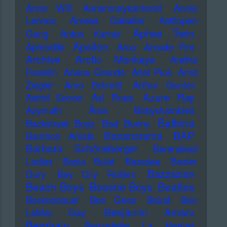
Anne Will
Annenmaykantereit
Annie
Lennox
Anreas Gabalier
Antilopen
Aphex Twin
Gang
Anton Karras
Apsilon
Aphrodite
Arca
Arcade Fire
Archive
Arctic Monkeys
Aretha
Franklin
Ariana Grande
Ariel Pink
Arnd
Zeigler
Arno Schmitt
Arthur Gunter
Azure Ray
Astrid Sonne
Axl Rose
Azymuth
Ätna
Babyshambles
Balbina
Backstreet Boys
Bad Bunny
Bananarama
BAP
Bamboo Artists
Barbara Schöneberger
Barenaked
Ladies
Basia Bulat
Bassdee
Baxter
Bazzazian
Dury
Bay City Rollers
Beach Boys
Beastie Boys
Beatles
Beckenbauer
Bee Gees
Beirut
Ben
Benjamin Amaru
LaMar Gay
Berghain
Bernadette La Hengst