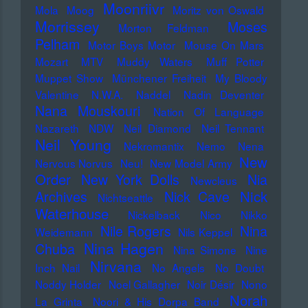
Moonriivr
Mola
Moog
Moritz von Oswald
Morrissey
Moses
Morton Feldman
Pelham
Motor Boys Motor
Mouse On Mars
Mozart
MTV
Muddy Waters
Muff Potter
Muppet Show
Münchener Freiheit
My Bloody
Valentine
N.W.A.
Naddel
Nadin Deventer
Nana Mouskouri
Nation Of Language
Nazareth
NDW
Neil Diamond
Neil Tennant
Neil Young
Nekromantix
Nemo
Nena
New
Nervous Norvus
Neu!
New Model Army
Order
New York Dolls
Nia
Newcleus
Nick
Archives
Nick Cave
Nichtseattle
Waterhouse
Nickelback
Nico
Nikko
Nile Rogers
Nina
Weidemann
Nils Keppel
Nina Hagen
Chuba
Nina Simone
Nine
Nirvana
Inch Nail
No Angels
No Doubt
Noddy Holder
Noel Gallagher
Noir Désir
Nono
Norah
La Grinta
Noori & His Dorpa Band