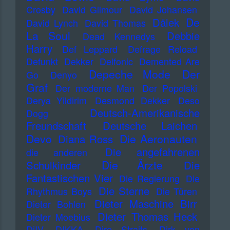
Crosby
David Gilmour
David Johansen
De
Dälek
David Lynch
David Thomas
La Soul
Debbie
Dead Kennedys
Harry
Def Leppard
Defrage Reload
Defunkt
Dekker
Delfonic
Demented Are
Depeche Mode
Der
Go
Denyo
Graf
Der moderne Man
Der Popolski
Derya Yildirim
Desmond Dekker
Deso
Deutsch-Amerikanische
Dogg
Freundschaft
Deutsche Laichen
Devo
Die Aeronauten
Diana Ross
Die angefahrenen
die anderen
Die Ärzte
Schulkinder
Die
Fantastischen Vier
Die Regierung
Die
Die Sterne
Rhythmus Boys
Die Türen
Dieter Maschine Birr
Dieter Bohlen
Dieter Thomas Heck
Dieter Moebius
DiIV
DIKKA
Dire Straits
Dirk von