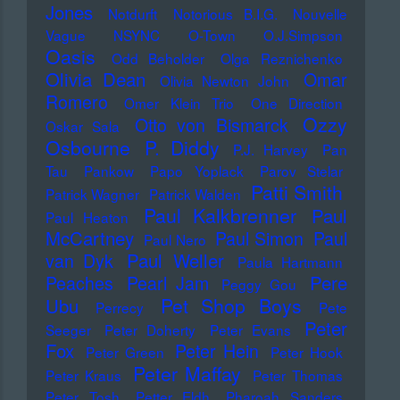
Jones
Notdurft
Notorious B.I.G.
Nouvelle
Vague
NSYNC
O-Town
O.J.Simpson
Oasis
Odd Beholder
Olga Reznichenko
Olivia Dean
Omar
Olivia Newton John
Romero
Omer Klein Trio
One Direction
Ozzy
Otto von Bismarck
Oskar Sala
Osbourne
P. Diddy
P.J. Harvey
Pan
Tau
Pankow
Papo Yoplack
Parov Stelar
Patti Smith
Patrick Wagner
Patrick Walden
Paul Kalkbrenner
Paul
Paul Heaton
McCartney
Paul Simon
Paul
Paul Nero
Paul Weller
van Dyk
Paula Hartmann
Pere
Peaches
Pearl Jam
Peggy Gou
Pet Shop Boys
Ubu
Perrecy
Pete
Peter
Seeger
Peter Doherty
Peter Evans
Fox
Peter Hein
Peter Green
Peter Hook
Peter Maffay
Peter Kraus
Peter Thomas
Peter Tosh
Petter Eldh
Pharoah Sanders