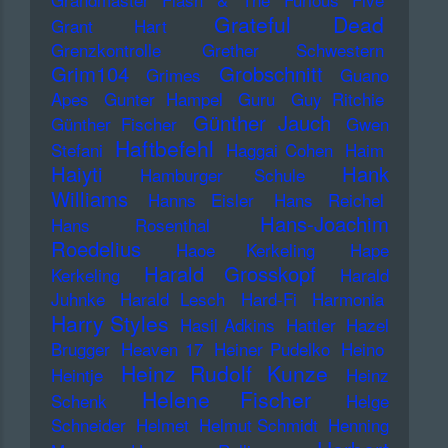
Grateful Dead
Grant Hart
Grenzkontrolle
Grether Schwestern
Grim104
Grobschnitt
Grimes
Guano
Apes
Gunter Hampel
Guru
Guy Ritchie
Günther Jauch
Günther Fischer
Gwen
Haftbefehl
Stefani
Haggai Cohen
Haim
Haiyti
Hank
Hamburger Schule
Williams
Hanns Eisler
Hans Reichel
Hans-Joachim
Hans Rosenthal
Roedelius
Haoe Kerkeling
Hape
Harald Grosskopf
Kerkeling
Harald
Juhnke
Harald Lesch
Hard-Fi
Harmonia
Harry Styles
Hasil Adkins
Hattler
Hazel
Brugger
Heaven 17
Heiner Pudelko
Heino
Heinz Rudolf Kunze
Heintje
Heinz
Helene Fischer
Schenk
Helge
Schneider
Helmet
Helmut Schmidt
Henning