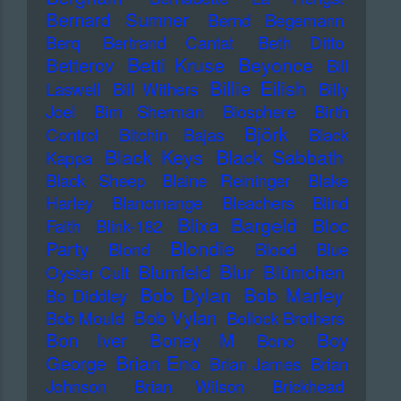
Bernard Sumner
Bernd Begemann
Berq
Bertrand Cantat
Beth Ditto
Betti Kruse
Beyonce
Betterov
Bill
Billie Eilish
Laswell
Bill Withers
Billy
Joel
Bim Sherman
Biosphere
Birth
Björk
Control
Bitchin Bajas
Black
Black Keys
Black Sabbath
Kappa
Black Sheep
Blaine Reininger
Blake
Harley
Blancmange
Bleachers
Blind
Blixa Bargeld
Bloc
Faith
Blink-182
Blondie
Party
Blond
Blood
Blue
Blur
Blumfeld
Blümchen
Oyster Cult
Bob Dylan
Bob Marley
Bo Diddley
Bob Vylan
Bob Mould
Bollock Brothers
Bon Iver
Boney M
Boy
Bono
Brian Eno
George
Brian James
Brian
Johnson
Brian Wilson
Brickhead