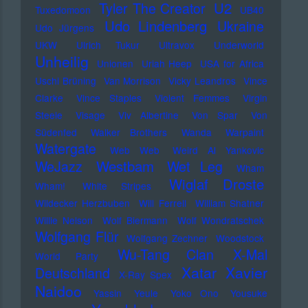
U2
Tyler The Creator
Tuxedomoon
UB40
Udo Lindenberg
Ukraine
Udo Jürgens
UKW
Ulrich Tukur
Ultravox
Underworld
Unheilig
Unionen
Uriah Heep
USA for Africa
Uschi Brüning
Van Morrison
Vicky Leandros
Vince
Clarke
Vince Staples
Violent Femmes
Virgin
Steele
Visage
Viv Albertine
Von Spar
Von
Südenfed
Walker Brothers
Wanda
Warpaint
Watergate
Web Web
Weird Al Yankovic
Westbam
WeJazz
Wet Leg
Wham
Wiglaf Droste
Wham!
White Stripes
Wildecker Herzbuben
Will Ferrell
William Shatner
Willie Nelson
Wolf Biermann
Wolf Wondratschek
Wolfgang Flür
Wolfgang Zechner
Woodstock
Wu-Tang Clan
X-Mal
World Party
Xatar
Xavier
Deutschland
X-Ray Spex
Naidoo
Yassin
Yeule
Yoko Ono
Yousuke