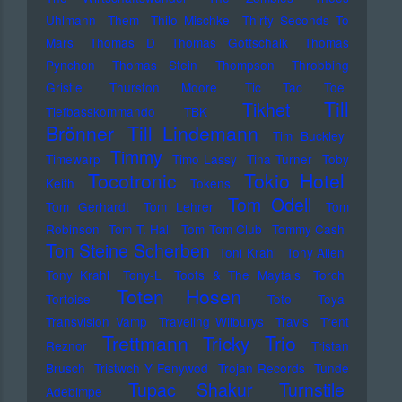
Uhlmann
Them
Thilo Mischke
Thirty Seconds To
Mars
Thomas D
Thomas Gottschalk
Thomas
Pynchon
Thomas Stein
Thompson
Throbbing
Gristle
Thurston Moore
Tic Tac Toe
Till
Tikhet
Tiefbasskommando TBK
Brönner
Till Lindemann
Tim Buckley
Timmy
Timewarp
Timo Lassy
Tina Turner
Toby
Tocotronic
Tokio Hotel
Keith
Tokens
Tom Odell
Tom Gerhardt
Tom Lehrer
Tom
Robinson
Tom T. Hall
Tom Tom Club
Tommy Cash
Ton Steine Scherben
Toni Krahl
Tony Allen
Tony Krahl
Tony-L
Toots & The Maytals
Torch
Toten Hosen
Tortoise
Toto
Toya
Transvision Vamp
Traveling Wilburys
Travis
Trent
Trettmann
Trio
Tricky
Reznor
Tristan
Brusch
Tristwch Y Fenywod
Trojan Records
Tunde
Tupac Shakur
Turnstile
Adebimpe