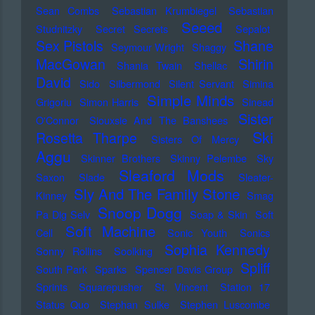
Sean Combs
Sebastian Krumbiegel
Sebastian
Seeed
Studnitzky
Secret Secrets
Sepalot
Sex Pistols
Shane
Seymour Wright
Shaggy
MacGowan
Shirin
Shania Twain
Shellac
David
Sido
Silbermond
Silent Servant
Simina
Simple Minds
Grigoriu
Simon Harris
Sinead
Sister
O'Connor
Siouxsie And The Banshees
Ski
Rosetta Tharpe
Sisters Of Mercy
Aggu
Skinner Brothers
Skinny Pelembe
Sky
Sleaford Mods
Saxon
Slade
Sleater-
Sly And The Family Stone
Kinney
Smag
Snoop Dogg
Pa Dig Selv
Soap & Skin
Soft
Soft Machine
Cell
Sonic Youth
Sonics
Sophia Kennedy
Sonny Rollins
Soolking
Spliff
South Park
Sparks
Spencer Davis Group
Sprints
Squarepusher
St. Vincent
Station 17
Status Quo
Stephan Sulke
Stephen Luscombe