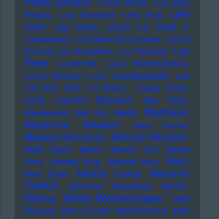
Kwesi Johnson
Lionel Richie
Lisa Mary
Little
Presley
Lisa Stansfield
Little Feat
LL Cool J
Simz
Lizzo
Little Walter
Lollapalooza
Look Mum No Computer
Lord of
Lou
the Lost
Lou Donaldson
Lou Pearlman
Reed
Loudermilk
Louis Moholo-Moholo
Loveparade
Louvin Brothers
Love
Low
Life Rich Kids
LTJ Bukem
Ludwig Hirsch
Lyca
Lynyrd Skynyrd
Mac Miller
Madness
Macklemore
Mad Sin
Madlib
Madonna
Madsen
Main Source
Makaya McCraven
Malcolm McLaren
Malik Harris
Malva
Mambo Kurt
Mamie
Mani
Perry
Manfred Krug
Manfred Mann
Mariah Carey
Marianne
Marc Bolan
Faithfull
Marianne Rosenberg
Marilyn
Marius Müller-Westernhagen
Mark
Benecke
Mark E Smith
Mark Ernestus
Mark