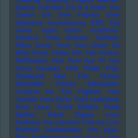
Erasure
Erdmöbel
Eric B & Rakim
Eric
Clapton
Eric Drew Feldman
Erste
ESC
Allgemeine Verunsicherung
Etta
James
Eugen Cicero
Eurythmics
Fabulous Freak Brothers
Faithless
Falco
Family
Farce
Farin Urlaub
Fat
White Family
Fatboy Slim
Fats Domino
Fehlfarben
Feist
Fever Ray
Fil
Fine
Flake
Flea
Young Cannibals
FINK
Fler
Fleetwood Mac
Florian
Schneider
Florian Silbereisen
Foo Fighters
Fontaines DC
Fran
Lebowitz
Frank Farian
Frank Laufenberg
Frank Sinatra
Frank
Frank Ocean
Frank Zappa
Spilker
Franz
Ferdinand
Frau Lehmann
Fred und Luna
Friedrich Liechtenstein
Fritz Egner
Fritz Kalkbrenner
Fritz Puppel
Fritzi