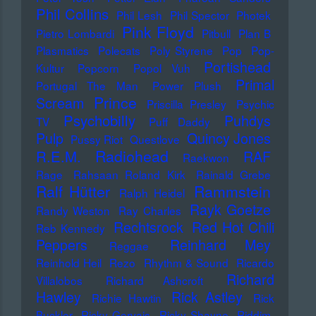
Phil Collins
Phil Lesh
Phil Spector
Photek
Pink Floyd
Pietro Lombardi
Pitbull
Plan B
Plasmatics
Polecats
Poly Styrene
Pop
Pop-
Portishead
Kultur
Popcorn
Popol Vuh
Primal
Portugal The Man
Power Plush
Prince
Scream
Priscilla Presley
Psychic
Psychobilly
Puhdys
TV
Puff Daddy
Pulp
Quincy Jones
Pussy Riot
Questlove
Radiohead
R.E.M.
RAF
Raekwon
Rage
Rahsaan Roland Kirk
Rainald Grebe
Ralf Hütter
Rammstein
Ralph Heidel
Rayk Goetze
Randy Weston
Ray Charles
Rechtsrock
Red Hot Chili
Reb Kennedy
Peppers
Reinhard Mey
Reggae
Reinhold Heil
Rezo
Rhythm & Sound
Ricardo
Richard
Villalobos
Richard Ashcroft
Hawley
Rick Astley
Richie Hawtin
Rick
Buckler
Ricky Gervais
Ricky Shayne
Riddim