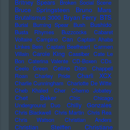
Britney Spears
Broken Social Scene
Bruce Springsteen
Bruno Mars
Bryan Ferry
BTS
Brutalismus 3000
Bushido
Burial
Burning Spear
Bush
Busta Rhymes
Buzzcocks
Cabaret
Can
Voltaire
Campino
Captain Ahabs
Linkes Bein
Captain Beefheart
Carmen
Carole King
Villain
Cassiber
Cate Le
Bon
Caterina Valente
CD-Boxen
CDs
Celine Dion
Ceelo Green
Chappell
Charli XCX
Roan
Charley Pride
Charlie Cunningham
Charlotte De Witte
Cheb Khaled
Cher
Cherno Jobatey
Chet Baker
Chic
Chicago
Chilly Gonzales
Underground Duo
Chris Blackwell
Chris Martin
Chris Rea
Chris Watson
Christian Anders
Christiane
Christian Steiffen