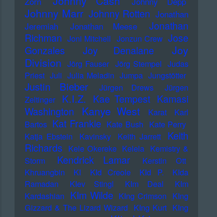
Johnny Cash
Zorn
Johnny Depp
Johnny Marr
Johnny Rotten
Jonathan
Jonathan
Jeremiah
Jonathan Meese
Richman
Jose
Joni Mitchell
Jonzun Crew
Joy
Gonzales
Joy Denalane
Division
Jörg Fauser
Jörg Stempel
Judas
Priest
Juli
Julia Meladin
Jumpa
Jungstötter
Justin Bieber
Jürgen Drews
Jürgen
K.I.Z.
Kae Tempest
Kamasi
Zeltinger
Kanye West
Washington
Karat
Karl
Kat Frankie
Bartos
Kate Bush
Kate Perry
Keith
Katja Ebstein
Kavinsky
Keith Jarrett
Richards
Kele Okereke
Kelela
Kemistry &
Kendrick Lamar
Storm
Kerstin Ott
Khruangbin
KI
KId Creole
KId P.
KIda
Ramadan
KIev Stingl
KIm Deal
KIm
KIm Wilde
Kardashian
KIng Crimson
KIng
Gizzard & The Lizard Wizard
KIng Kurt
KIng