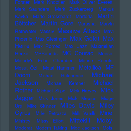
Forster
Mark Knopfler
Mark Oliver Everett
Mark Saunders
Mark Zuckerberg
Markus
Martin
Kavka
Marlo Grosshardt
Marteria
Martin Gore
Böttcher
Marusha
Marvin
Massive Attack
Rainwater
Massiv
Mavi
Max Goldt
Max
Phoenix
Max Giesinger
Herre
Max Romeo
Maxi Jazz
Maximilian
MC Conrad
Hecker
MBSounds
Meese
Melody's Echo Chamber
Mense Reents
Metallica
MF
Mesut Özil
Metal Hammer
Michael
Doom
Michael Hutchence
Jackson
Michael
Michael Kemner
Mick
Rother
Michael Stipe
Mick Harvey
Jagger
Mick Jones
Micki Meuser
Midge
Miles Davis
Miley
Ure
Mike Skinner
Cyrus
Mine
Mille Petrozza
Milli Vanilli
Moby
Mittekill
Ministry
Missy Elliott
Moderat
Modern Talking
Moe Jacksch
Mois