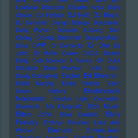
Lowtzow
Disarstar
Disaster Area
Dixie
DJ Koze
DJ Hell
Chicks
DJ Fetisch
DJ Tomcraft
Django Django
Doctorella
Dolly Parton
Dominik Eulberg
Don
Donna Summer
Cherry
Dopplereffekt
Dr Dre
DPP
Dota
Dr Demento
Dr
John
Dr Motte
Drake
DSDS
Duane
Eddy
Dub Spencer & Trance Hill
Duke
Ellington
Duke Pearson
Duke Reid
Ed Sheeran
Eagles
Dusty Springfield
Eddie Murphy
Eddie Vedder
Eden
Einstürzende
Golan
Editors
Neubauten
Electric Light Orchestra
Elon Musk
Electronic
Ella Fitzgerald
Elton John
Elvis
Elvis Costello
Presley
Embryo
Emerson Lake And
Eminem
Emma-Jean
Palmer
Thackray
English Teacher
Engerling