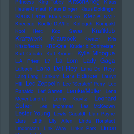
KItschKrieg
Princess
KIng Tubby
Klaas
Heufer-Umlauf
Klaus Dinger
Klaus Doldinger
Klez.e
Klaus Lage
Klaus Schulze
KMD
Kneecap
Koefte DeVille
Kollegah
Kompakt
Kraftklub
Kool Herc
Kool Savas
Kraftwerk
Krautrock
Kreator
Kris
Kristofferson
KRS-One
Kruder & Dorfmeister
Kylie Minogue
Kurt Cobain
Kurt Krömer
Lady Gaga
La Lom
L.A. Priest
L7
Lana Del Rey
Laibach
Lana Del Reyy
Lars Eidinger
Lang Lang
Lankum
Lauryn
Led Zeppelin
Hill
Lee "Scratch" Perry
Lee
Lemke/Müller
Ranaldo
Leif Garrett
Lena
Leonard
Meyer-Landrut
Lenny Kravitz
Cohen
Les Impremes
Les McKeown
Lester Young
Lewis Capaldi
Liam Payne
Liars
Lilith
Lily Allen
Linda Ronstadt
Linton
Lindemann
Link Wray
Linkin Park