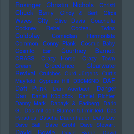
Rösinger
Christin Nichols
Christl
Chuck Berry
Cindy & Bert
Circa
City
Waves
Clive Davis
Coachella
Cockney Rebel
Cocteau Twins
Coldplay
Comedian Harmonists
Common
Conny Plank
Cosmic Baby
Courtney Barnett
Cosmic Ear
CRASS
Crazy Horse
Crazy Town
Creedence Clearwater
Cream
Revival
Crutches
Curd Jürgens
Curtis
DAF
Mayfield
Cypress Hill
D3SM6ND
Daft Punk
Danger
Dan Auerbach
Dan
Daniel Küblböck
Daniel Richter
Danny Mark
Dapayk & Padberg
Dario
G.
Das mit den Blumen tut mir leid
Das
Paradies
Dascha Dauenhauer
Data Luv
Dave Ball
Dave Grohl
Dave Stewart
David Bowie
David Byrne
David