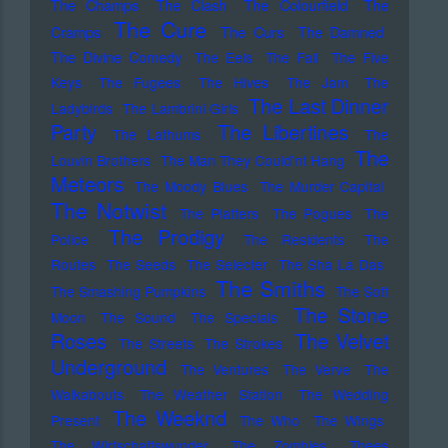
The Champs
The Clash
The Colourfield
The
The Cure
Cramps
The Curs
The Damned
The Divine Comedy
The Eels
The Fall
The Five
Keys
The Fugees
The Hives
The Jam
The
The Last Dinner
Ladybirds
The Lambrini Girls
Party
The Libertines
The Lathums
The
The
Louvin Brothers
The Man They Could'nt Hang
Meteors
The Moody Blues
The Murder Capital
The Notwist
The Platters
The Pogues
The
The Prodigy
Police
The Residents
The
Routes
The Seeds
The Selecter
The Sha La Das
The Smiths
The Smashing Pumpkins
The Soft
The Stone
Moon
The Sound
The Specials
Roses
The Velvet
The Streets
The Strokes
Underground
The Ventures
The Verve
The
Walkabouts
The Weather Station
The Wedding
The Weeknd
Present
The Who
The Wings
The Wirtschaftswunder
The Zombies
Thees