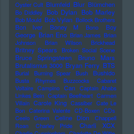
Blur
Blumfeld
Blümchen
Oyster Cult
Bob Dylan
Bob Marley
Bo Diddley
Bob Vylan
Bob Mould
Bollock Brothers
Bon Iver
Boney M
Boy
Bono
Brian Eno
George
Brian James
Brian
Johnson
Brian Wilson
Brickhead
Britney Spears
Broken Social Scene
Bruce Springsteen
Bruno Mars
Bryan Ferry
BTS
Brutalismus 3000
Bushido
Burial
Burning Spear
Bush
Busta Rhymes
Buzzcocks
Cabaret
Can
Voltaire
Campino
Captain Ahabs
Linkes Bein
Captain Beefheart
Carmen
Carole King
Villain
Cassiber
Cate Le
Bon
Caterina Valente
CD-Boxen
CDs
Celine Dion
Ceelo Green
Chappell
Charli XCX
Roan
Charley Pride
Charlie Cunningham
Charlotte De Witte