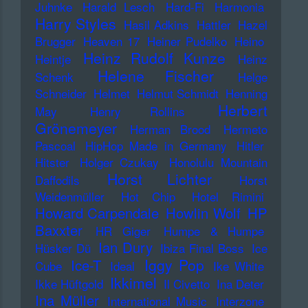
Juhnke
Harald Lesch
Hard-Fi
Harmonia
Harry Styles
Hasil Adkins
Hattler
Hazel
Brugger
Heaven 17
Heiner Pudelko
Heino
Heinz Rudolf Kunze
Heintje
Heinz
Helene Fischer
Schenk
Helge
Schneider
Helmet
Helmut Schmidt
Henning
Herbert
May
Henry Rollins
Grönemeyer
Herman Brood
Hermeto
Pascoal
HipHop Made in Germany
Hitler
Hitster
Holger Czukay
Honolulu Mountain
Horst Lichter
Daffodils
Horst
Weidenmüller
Hot Chip
Hotel Rimini
Howard Carpendale
Howlin Wolf
HP
Baxxter
HR Giger
Humpe & Humpe
Ian Dury
Hüsker Dü
Ibiza Final Boss
Ice
Iggy Pop
Ice-T
Cube
Ideal
Ike White
Ikkimel
Ikke Hüftgold
Il Civetto
Ina Deter
Ina Müller
International Music
Interzone