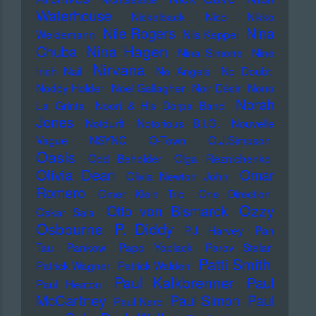
Waterhouse
Nickelback
Nico
Nikko
Nile Rogers
Nina
Weidemann
Nils Keppel
Nina Hagen
Chuba
Nina Simone
Nine
Nirvana
Inch Nail
No Angels
No Doubt
Noddy Holder
Noel Gallagher
Noir Désir
Nono
Norah
La Grinta
Noori & His Dorpa Band
Jones
Notdurft
Notorious B.I.G.
Nouvelle
Vague
NSYNC
O-Town
O.J.Simpson
Oasis
Odd Beholder
Olga Reznichenko
Olivia Dean
Omar
Olivia Newton John
Romero
Omer Klein Trio
One Direction
Ozzy
Otto von Bismarck
Oskar Sala
Osbourne
P. Diddy
P.J. Harvey
Pan
Tau
Pankow
Papo Yoplack
Parov Stelar
Patti Smith
Patrick Wagner
Patrick Walden
Paul Kalkbrenner
Paul
Paul Heaton
McCartney
Paul Simon
Paul
Paul Nero