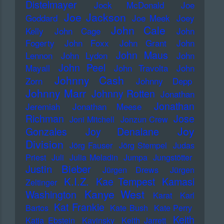
Distelmayer
Jock McDonald
Joe
Joe Jackson
Goddard
Joe Meek
Joey
John Cale
Kelly
John Cage
John
Fogerty
John Foxx
John Grant
John
John Maus
Lennon
John Lydon
John
John Peel
Mayall
John Travolta
John
Johnny Cash
Zorn
Johnny Depp
Johnny Marr
Johnny Rotten
Jonathan
Jonathan
Jeremiah
Jonathan Meese
Richman
Jose
Joni Mitchell
Jonzun Crew
Joy
Gonzales
Joy Denalane
Division
Jörg Fauser
Jörg Stempel
Judas
Priest
Juli
Julia Meladin
Jumpa
Jungstötter
Justin Bieber
Jürgen Drews
Jürgen
K.I.Z.
Kae Tempest
Kamasi
Zeltinger
Kanye West
Washington
Karat
Karl
Kat Frankie
Bartos
Kate Bush
Kate Perry
Keith
Katja Ebstein
Kavinsky
Keith Jarrett