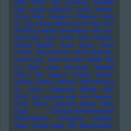
Daft Punk
Danger
Dan Auerbach
Dan
Daniel Küblböck
Daniel Richter
Danny Mark
Dapayk & Padberg
Dario
G.
Das mit den Blumen tut mir leid
Das
Paradies
Dascha Dauenhauer
Data Luv
Dave Ball
Dave Grohl
Dave Stewart
David Bowie
David Byrne
David
Crosby
David Gilmour
David Johansen
De
Dälek
David Lynch
David Thomas
La Soul
Debbie
Dead Kennedys
Harry
Def Leppard
Defrage Reload
Defunkt
Dekker
Delfonic
Demented Are
Depeche Mode
Der
Go
Denyo
Graf
Der moderne Man
Der Popolski
Derya Yildirim
Desmond Dekker
Deso
Deutsch-Amerikanische
Dogg
Freundschaft
Deutsche Laichen
Devo
Die Aeronauten
Diana Ross