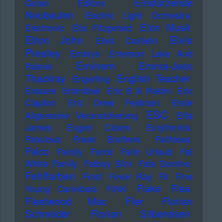
Einstürzende
Golan
Editors
Neubauten
Electric Light Orchestra
Elon Musk
Electronic
Ella Fitzgerald
Elton John
Elvis
Elvis Costello
Presley
Embryo
Emerson Lake And
Eminem
Emma-Jean
Palmer
Thackray
English Teacher
Engerling
Erasure
Erdmöbel
Eric B & Rakim
Eric
Clapton
Eric Drew Feldman
Erste
ESC
Allgemeine Verunsicherung
Etta
James
Eugen Cicero
Eurythmics
Fabulous Freak Brothers
Faithless
Falco
Family
Farce
Farin Urlaub
Fat
White Family
Fatboy Slim
Fats Domino
Fehlfarben
Feist
Fever Ray
Fil
Fine
Flake
Flea
Young Cannibals
FINK
Fler
Fleetwood Mac
Florian
Schneider
Florian Silbereisen