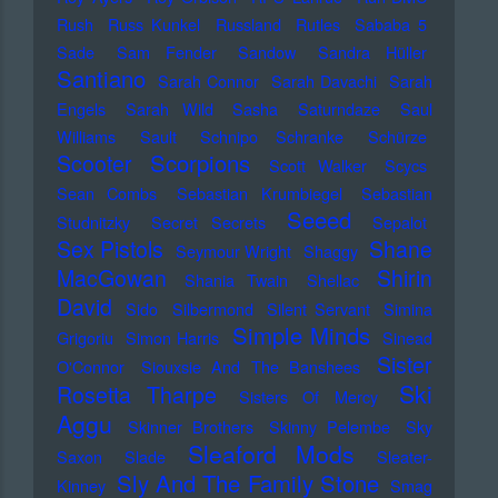
Rush
Russ Kunkel
Russland
Rutles
Sababa 5
Sade
Sam Fender
Sandow
Sandra Hüller
Santiano
Sarah Connor
Sarah Davachi
Sarah
Engels
Sarah Wild
Sasha
Saturndaze
Saul
Williams
Sault
Schnipo Schranke
Schürze
Scorpions
Scooter
Scott Walker
Scycs
Sean Combs
Sebastian Krumbiegel
Sebastian
Seeed
Studnitzky
Secret Secrets
Sepalot
Sex Pistols
Shane
Seymour Wright
Shaggy
MacGowan
Shirin
Shania Twain
Shellac
David
Sido
Silbermond
Silent Servant
Simina
Simple Minds
Grigoriu
Simon Harris
Sinead
Sister
O'Connor
Siouxsie And The Banshees
Ski
Rosetta Tharpe
Sisters Of Mercy
Aggu
Skinner Brothers
Skinny Pelembe
Sky
Sleaford Mods
Saxon
Slade
Sleater-
Sly And The Family Stone
Kinney
Smag