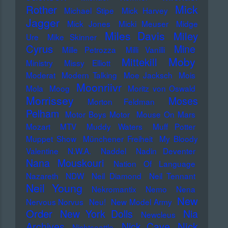
Mick
Rother
Michael Stipe
Mick Harvey
Jagger
Mick Jones
Micki Meuser
Midge
Miles Davis
Miley
Ure
Mike Skinner
Cyrus
Mine
Mille Petrozza
Milli Vanilli
Moby
Mittekill
Ministry
Missy Elliott
Moderat
Modern Talking
Moe Jacksch
Mois
Moonriivr
Mola
Moog
Moritz von Oswald
Morrissey
Moses
Morton Feldman
Pelham
Motor Boys Motor
Mouse On Mars
Mozart
MTV
Muddy Waters
Muff Potter
Muppet Show
Münchener Freiheit
My Bloody
Valentine
N.W.A.
Naddel
Nadin Deventer
Nana Mouskouri
Nation Of Language
Nazareth
NDW
Neil Diamond
Neil Tennant
Neil Young
Nekromantix
Nemo
Nena
New
Nervous Norvus
Neu!
New Model Army
Order
New York Dolls
Nia
Newcleus
Nick
Archives
Nick Cave
Nichtseattle