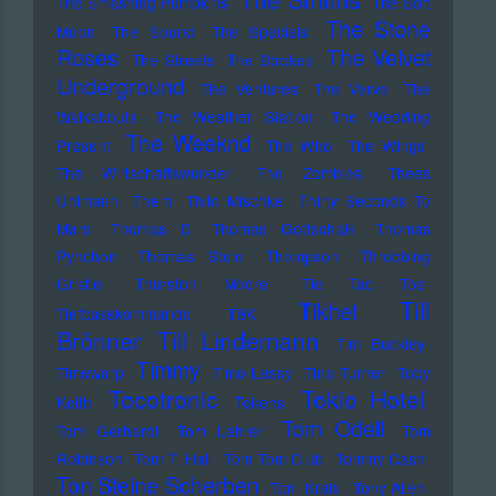
The Smashing Pumpkins
The Soft
The Stone
Moon
The Sound
The Specials
Roses
The Velvet
The Streets
The Strokes
Underground
The Ventures
The Verve
The
Walkabouts
The Weather Station
The Wedding
The Weeknd
Present
The Who
The Wings
The Wirtschaftswunder
The Zombies
Thees
Uhlmann
Them
Thilo Mischke
Thirty Seconds To
Mars
Thomas D
Thomas Gottschalk
Thomas
Pynchon
Thomas Stein
Thompson
Throbbing
Gristle
Thurston Moore
Tic Tac Toe
Till
Tikhet
Tiefbasskommando TBK
Brönner
Till Lindemann
Tim Buckley
Timmy
Timewarp
Timo Lassy
Tina Turner
Toby
Tocotronic
Tokio Hotel
Keith
Tokens
Tom Odell
Tom Gerhardt
Tom Lehrer
Tom
Robinson
Tom T. Hall
Tom Tom Club
Tommy Cash
Ton Steine Scherben
Toni Krahl
Tony Allen