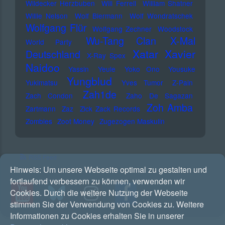
Wildecker Herzbuben
Will Ferrell
William Shatner
Willie Nelson
Wolf Biermann
Wolf Wondratschek
Wolfgang Flür
Wolfgang Zechner
Woodstock
Wu-Tang Clan
X-Mal
World Party
Xatar
Xavier
Deutschland
X-Ray Spex
Naidoo
Yassin
Yeule
Yoko Ono
Yousuke
Yungblud
Yukimatsu
Yves Tumor
Z-Pain
Zah1de
Zach Condon
Zaho De Sagazan
Zoh Amba
Zartmann
Zaz
Zick Zack Records
Zombies
Zoot Money
Zugezogen Maskulin
RSS Feed
Hinweis:
Um unsere Webseite optimal zu gestalten und
fortlaufend verbessern zu können, verwenden wir
Cookies. Durch die weitere Nutzung der Webseite
stimmen Sie der Verwendung von Cookies zu. Weitere
Informationen zu Cookies erhalten Sie in unserer