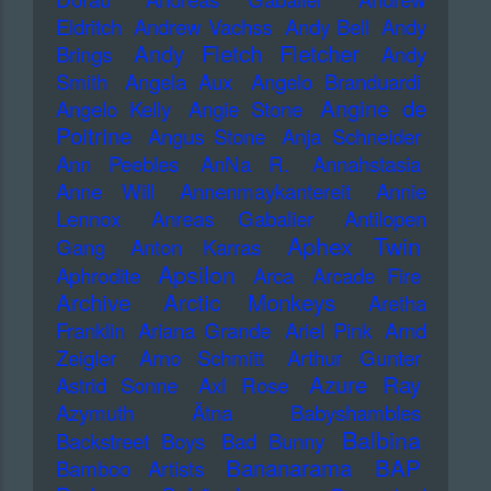
Eldritch
Andrew Vachss
Andy Bell
Andy
Andy Fletch Fletcher
Brings
Andy
Smith
Angela Aux
Angelo Branduardi
Angine de
Angelo Kelly
Angie Stone
Poitrine
Angus Stone
Anja Schneider
Ann Peebles
AnNa R.
Annahstasia
Anne Will
Annenmaykantereit
Annie
Lennox
Anreas Gabalier
Antilopen
Aphex Twin
Gang
Anton Karras
Apsilon
Aphrodite
Arca
Arcade Fire
Archive
Arctic Monkeys
Aretha
Franklin
Ariana Grande
Ariel Pink
Arnd
Zeigler
Arno Schmitt
Arthur Gunter
Azure Ray
Astrid Sonne
Axl Rose
Azymuth
Ätna
Babyshambles
Balbina
Backstreet Boys
Bad Bunny
Bananarama
BAP
Bamboo Artists