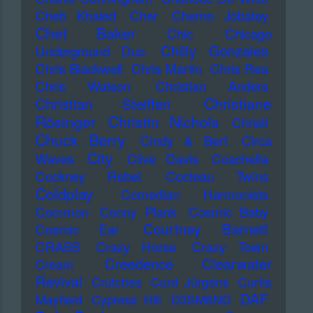
Cheb Khaled
Cher
Cherno Jobatey
Chet Baker
Chic
Chicago
Chilly Gonzales
Underground Duo
Chris Blackwell
Chris Martin
Chris Rea
Chris Watson
Christian Anders
Christiane
Christian Steiffen
Rösinger
Christin Nichols
Christl
Chuck Berry
Cindy & Bert
Circa
City
Waves
Clive Davis
Coachella
Cockney Rebel
Cocteau Twins
Coldplay
Comedian Harmonists
Common
Conny Plank
Cosmic Baby
Courtney Barnett
Cosmic Ear
CRASS
Crazy Horse
Crazy Town
Creedence Clearwater
Cream
Revival
Crutches
Curd Jürgens
Curtis
DAF
Mayfield
Cypress Hill
D3SM6ND