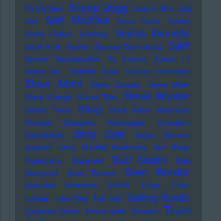
Snoop Dogg
Pa Dig Selv
Soap & Skin
Soft
Soft Machine
Cell
Sonic Youth
Sonics
Sophia Kennedy
Sonny Rollins
Soolking
Spliff
South Park
Sparks
Spencer Davis Group
Sprints
Squarepusher
St. Vincent
Station 17
Status Quo
Stephan Sulke
Stephen Luscombe
Steve Albini
Steve Cropper
Steve Miller
Stevie Wonder
Steve Strange
Steven Tyler
Sting
Stieber Twins
Stock Aitken Waterman
Stooges
Stranglers
Stratocaster
Strawberry
Stray Cats
Switchblade
Sufjan Stevens
Sugarhill Gang
Suicidal Tendencies
Sun Diego
Suzi Quatro
Supertramp
Supremes
Sven
Sven Wunder
Marquardt
Sven Tasnadi
Sven-Ake Johansson
SXSW
T-Pain
T.Rex
Talking Heads
Tahnee
Talay Riley
Talk Talk
Taylor
Tangerine Dream
Tanner Adell
Tarwater