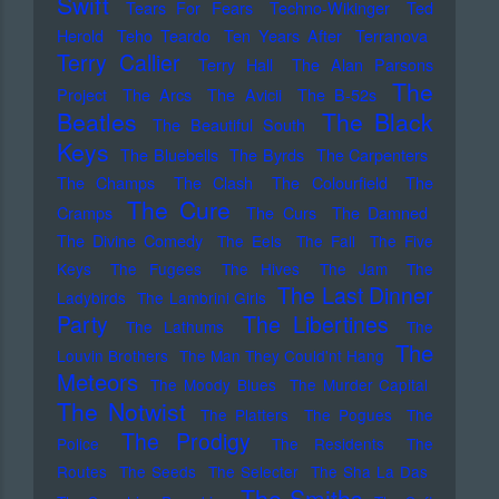
Swift
Tears For Fears
Techno-Wikinger
Ted
Herold
Teho Teardo
Ten Years After
Terranova
Terry Callier
Terry Hall
The Alan Parsons
The
Project
The Arcs
The Avicii
The B-52s
Beatles
The Black
The Beautiful South
Keys
The Bluebells
The Byrds
The Carpenters
The Champs
The Clash
The Colourfield
The
The Cure
Cramps
The Curs
The Damned
The Divine Comedy
The Eels
The Fall
The Five
Keys
The Fugees
The Hives
The Jam
The
The Last Dinner
Ladybirds
The Lambrini Girls
Party
The Libertines
The Lathums
The
The
Louvin Brothers
The Man They Could'nt Hang
Meteors
The Moody Blues
The Murder Capital
The Notwist
The Platters
The Pogues
The
The Prodigy
Police
The Residents
The
Routes
The Seeds
The Selecter
The Sha La Das
The Smiths