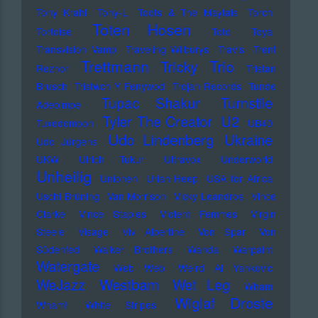
Tony Krahl
Tony-L
Toots & The Maytals
Torch
Toten Hosen
Tortoise
Toto
Toya
Transvision Vamp
Traveling Wilburys
Travis
Trent
Trettmann
Trio
Tricky
Reznor
Tristan
Brusch
Tristwch Y Fenywod
Trojan Records
Tunde
Tupac Shakur
Turnstile
Adebimpe
U2
Tyler The Creator
Tuxedomoon
UB40
Udo Lindenberg
Ukraine
Udo Jürgens
UKW
Ulrich Tukur
Ultravox
Underworld
Unheilig
Unionen
Uriah Heep
USA for Africa
Uschi Brüning
Van Morrison
Vicky Leandros
Vince
Clarke
Vince Staples
Violent Femmes
Virgin
Steele
Visage
Viv Albertine
Von Spar
Von
Südenfed
Walker Brothers
Wanda
Warpaint
Watergate
Web Web
Weird Al Yankovic
Westbam
WeJazz
Wet Leg
Wham
Wiglaf Droste
Wham!
White Stripes