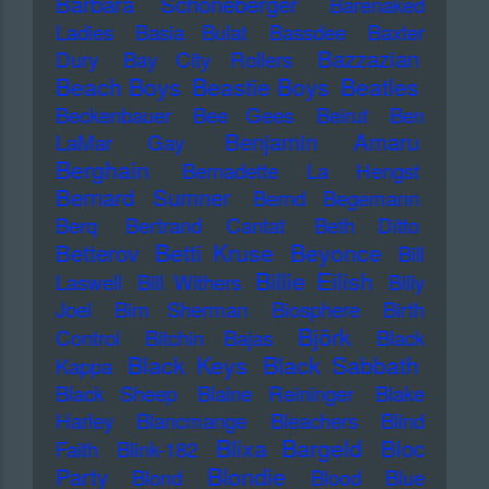
Barbara Schöneberger
Barenaked
Ladies
Basia Bulat
Bassdee
Baxter
Bazzazian
Dury
Bay City Rollers
Beach Boys
Beastie Boys
Beatles
Beckenbauer
Bee Gees
Beirut
Ben
Benjamin Amaru
LaMar Gay
Berghain
Bernadette La Hengst
Bernard Sumner
Bernd Begemann
Berq
Bertrand Cantat
Beth Ditto
Betti Kruse
Beyonce
Betterov
Bill
Billie Eilish
Laswell
Bill Withers
Billy
Joel
Bim Sherman
Biosphere
Birth
Björk
Control
Bitchin Bajas
Black
Black Keys
Black Sabbath
Kappa
Black Sheep
Blaine Reininger
Blake
Harley
Blancmange
Bleachers
Blind
Blixa Bargeld
Bloc
Faith
Blink-182
Blondie
Party
Blond
Blood
Blue