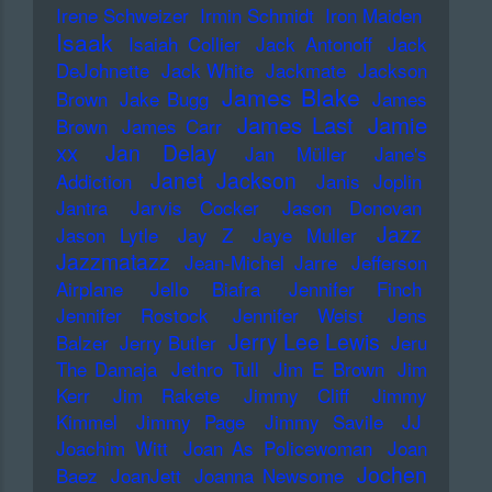
Irene Schweizer
Irmin Schmidt
Iron Maiden
Isaak
Isaiah Collier
Jack Antonoff
Jack
DeJohnette
Jack White
Jackmate
Jackson
James Blake
Brown
Jake Bugg
James
James Last
Jamie
Brown
James Carr
xx
Jan Delay
Jan Müller
Jane's
Janet Jackson
Addiction
Janis Joplin
Jantra
Jarvis Cocker
Jason Donovan
Jazz
Jason Lytle
Jay Z
Jaye Muller
Jazzmatazz
Jean-Michel Jarre
Jefferson
Airplane
Jello Biafra
Jennifer Finch
Jennifer Rostock
Jennifer Weist
Jens
Jerry Lee Lewis
Balzer
Jerry Butler
Jeru
The Damaja
Jethro Tull
Jim E Brown
Jim
Kerr
Jim Rakete
Jimmy Cliff
Jimmy
Kimmel
Jimmy Page
Jimmy Savile
JJ
Joachim Witt
Joan As Policewoman
Joan
Jochen
Baez
JoanJett
Joanna Newsome