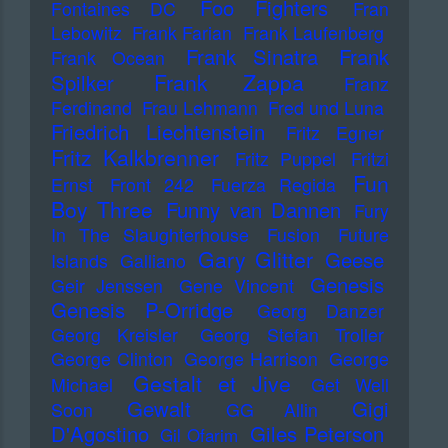
Foo Fighters
Fontaines DC
Fran
Lebowitz
Frank Farian
Frank Laufenberg
Frank Sinatra
Frank
Frank Ocean
Frank Zappa
Spilker
Franz
Ferdinand
Frau Lehmann
Fred und Luna
Friedrich Liechtenstein
Fritz Egner
Fritz Kalkbrenner
Fritz Puppel
Fritzi
Fun
Ernst
Front 242
Fuerza Regida
Boy Three
Funny van Dannen
Fury
In The Slaughterhouse
Fusion
Future
Gary Glitter
Geese
Islands
Galliano
Genesis
Geir Jenssen
Gene Vincent
Genesis P-Orridge
Georg Danzer
Georg Kreisler
Georg Stefan Troller
George Clinton
George Harrison
George
Gestalt et Jive
Michael
Get Well
Gewalt
Gigi
Soon
GG Allin
D'Agostino
Giles Peterson
Gil Ofarim