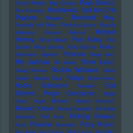
Rayk Goetze
Randy Weston
Ray Charles
Rechtsrock
Red Hot Chili
Reb Kennedy
Peppers
Reinhard Mey
Reggae
Reinhold Heil
Rezo
Rhythm & Sound
Ricardo
Richard
Villalobos
Richard Ashcroft
Hawley
Rick Astley
Richie Hawtin
Rick
Buckler
Ricky Gervais
Ricky Shayne
Riddim
Rihanna
Riechmann
Righeira
Ringo Starr
Rio Juhnke
Ritter Lean
Rio Reiser
Robbie Williams
Robag Wruhme
Robert
Robyn
Forster
Roberta Flack
Rock-o-Rama
Rod
Rocko Schamoni
Rockwell
Stewart
Roger Champman
Roger
Cicero
Roger McGuinn
Roland Emmerich
Roland Kaiser
Roland Owsnitzki
Rolf Dieter
Rolling Stones
Brinkmann
Rolf Kühn
Rosalia
Roxy Music
Romy
Rosenstolz
Roy Ayers
Roy Orbison
RPS Lanrue
Run-DMC