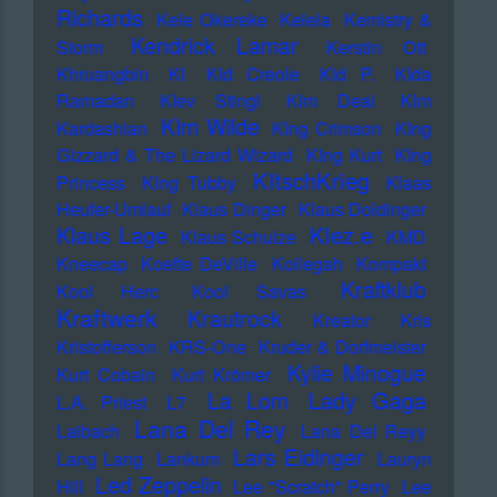
Richards
Kele Okereke
Kelela
Kemistry &
Kendrick Lamar
Storm
Kerstin Ott
Khruangbin
KI
KId Creole
KId P.
KIda
Ramadan
KIev Stingl
KIm Deal
KIm
KIm Wilde
Kardashian
KIng Crimson
KIng
Gizzard & The Lizard Wizard
KIng Kurt
KIng
KItschKrieg
Princess
KIng Tubby
Klaas
Heufer-Umlauf
Klaus Dinger
Klaus Doldinger
Klez.e
Klaus Lage
Klaus Schulze
KMD
Kneecap
Koefte DeVille
Kollegah
Kompakt
Kraftklub
Kool Herc
Kool Savas
Kraftwerk
Krautrock
Kreator
Kris
Kristofferson
KRS-One
Kruder & Dorfmeister
Kylie Minogue
Kurt Cobain
Kurt Krömer
Lady Gaga
La Lom
L.A. Priest
L7
Lana Del Rey
Laibach
Lana Del Reyy
Lars Eidinger
Lang Lang
Lankum
Lauryn
Led Zeppelin
Hill
Lee "Scratch" Perry
Lee