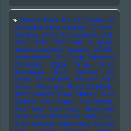
40
Sweat & Tears
!K7
11 Freunde
Sekunden ohne Gewicht
50 Cent
102 Boyz
01099
A Certain Ratio
A.G.
Abba
Cook
ABC
Abor & Tynna
AC/DC
Absolute Beginner
Abwärts
Advanced
Achim Reichel
Ada
Adele
Chemistry
Afghan Whigs
Afrika
Bambaataa
Afrob
Afroman
AG
Geige
Air
Alabaster DePlume
Alan
Alfred 23 Harth
Wilson
Alexandra
Alfred Brendel
Alfred Hilsberg
Alice
Alice Cooper
Coltrane
Alice Merton
Alicia Keys
Alma Naidu
Althea And
Amy Winehouse
Donna
Andre 3000
Andre Herzberg
Andrea Berg
Andreas
Dorau
Andreas Gabalier
Andrew