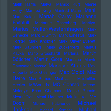
Malik Harris
Malva
Mambo Kurt
Mamie
Mani
Perry
Manfred Krug
Manfred Mann
Mariah Carey
Marianne
Marc Bolan
Faithfull
Marianne Rosenberg
Marilyn
Marius Müller-Westernhagen
Mark
Benecke
Mark E Smith
Mark Ernestus
Mark
Forster
Mark Knopfler
Mark Oliver Everett
Mark Saunders
Mark Zuckerberg
Markus
Martin
Kavka
Marlo Grosshardt
Marteria
Martin Gore
Böttcher
Marusha
Marvin
Massive Attack
Rainwater
Massiv
Mavi
Max Goldt
Max
Phoenix
Max Giesinger
Herre
Max Romeo
Maxi Jazz
Maximilian
MC Conrad
Hecker
MBSounds
Meese
Melody's Echo Chamber
Mense Reents
Metallica
MF
Mesut Özil
Metal Hammer
Michael
Doom
Michael Hutchence
Jackson
Michael
Michael Kemner