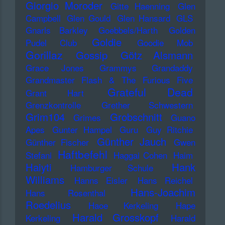
Giorgio Moroder
Gitte Haenning
Glen
Campbell
Glen Gould
Glen Hansard
GLS
Gnarls Barkley
Goebbels/Harth
Golden
Goldie
Pudel Club
Goodie Mob
Gorillaz
Gossip
Götz Alsmann
Grace Jones
Grammys
Grandaddy
Grandmaster Flash & The Furious Five
Grateful Dead
Grant Hart
Grenzkontrolle
Grether Schwestern
Grim104
Grobschnitt
Grimes
Guano
Apes
Gunter Hampel
Guru
Guy Ritchie
Günther Jauch
Günther Fischer
Gwen
Haftbefehl
Stefani
Haggai Cohen
Haim
Haiyti
Hank
Hamburger Schule
Williams
Hanns Eisler
Hans Reichel
Hans-Joachim
Hans Rosenthal
Roedelius
Haoe Kerkeling
Hape
Harald Grosskopf
Kerkeling
Harald