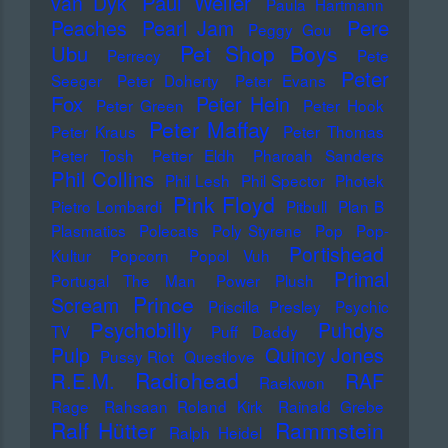
Paul Weller
van Dyk
Paula Hartmann
Pere
Peaches
Pearl Jam
Peggy Gou
Pet Shop Boys
Ubu
Perrecy
Pete
Peter
Seeger
Peter Doherty
Peter Evans
Fox
Peter Hein
Peter Green
Peter Hook
Peter Maffay
Peter Kraus
Peter Thomas
Peter Tosh
Petter Eldh
Pharoah Sanders
Phil Collins
Phil Lesh
Phil Spector
Photek
Pink Floyd
Pietro Lombardi
Pitbull
Plan B
Plasmatics
Polecats
Poly Styrene
Pop
Pop-
Portishead
Kultur
Popcorn
Popol Vuh
Primal
Portugal The Man
Power Plush
Prince
Scream
Priscilla Presley
Psychic
Psychobilly
Puhdys
TV
Puff Daddy
Pulp
Quincy Jones
Pussy Riot
Questlove
Radiohead
R.E.M.
RAF
Raekwon
Rage
Rahsaan Roland Kirk
Rainald Grebe
Ralf Hütter
Rammstein
Ralph Heidel