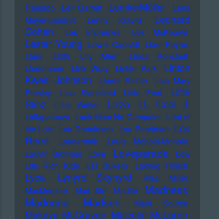
Lemke/Müller
Ranaldo
Leif Garrett
Lena
Leonard
Meyer-Landrut
Lenny Kravitz
Cohen
Les Impremes
Les McKeown
Lester Young
Lewis Capaldi
Liam Payne
Liars
Lilith
Lily Allen
Linda Ronstadt
Linton
Lindemann
Link Wray
Linkin Park
Kwesi Johnson
Lionel Richie
Lisa Mary
Little
Presley
Lisa Stansfield
Little Feat
LL Cool J
Simz
Lizzo
Little Walter
Lollapalooza
Look Mum No Computer
Lord of
Lou
the Lost
Lou Donaldson
Lou Pearlman
Reed
Loudermilk
Louis Moholo-Moholo
Loveparade
Louvin Brothers
Love
Low
Life Rich Kids
LTJ Bukem
Ludwig Hirsch
Lyca
Lynyrd Skynyrd
Mac Miller
Madness
Macklemore
Mad Sin
Madlib
Madonna
Madsen
Main Source
Makaya McCraven
Malcolm McLaren