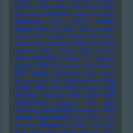
Moderat
Modern Talking
Moe Jacksch
Mois
Moonriivr
Mola
Moog
Moritz von Oswald
Morrissey
Moses
Morton Feldman
Pelham
Motor Boys Motor
Mouse On Mars
Mozart
MTV
Muddy Waters
Muff Potter
Muppet Show
Münchener Freiheit
My Bloody
Valentine
N.W.A.
Naddel
Nadin Deventer
Nana Mouskouri
Nation Of Language
Nazareth
NDW
Neil Diamond
Neil Tennant
Neil Young
Nekromantix
Nemo
Nena
New
Nervous Norvus
Neu!
New Model Army
Order
New York Dolls
Nia
Newcleus
Nick
Archives
Nick Cave
Nichtseattle
Waterhouse
Nickelback
Nico
Nikko
Nile Rogers
Nina
Weidemann
Nils Keppel
Nina Hagen
Chuba
Nina Simone
Nine
Nirvana
Inch Nail
No Angels
No Doubt
Noddy Holder
Noel Gallagher
Noir Désir
Nono