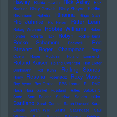
Hawley
Rick Astley
Richie Hawtin
Rick
Buckler
Ricky Gervais
Ricky Shayne
Riddim
Rihanna
Riechmann
Righeira
Ringo Starr
Rio Juhnke
Ritter Lean
Rio Reiser
Robbie Williams
Robag Wruhme
Robert
Robyn
Forster
Roberta Flack
Rock-o-Rama
Rod
Rocko Schamoni
Rockwell
Stewart
Roger Champman
Roger
Cicero
Roger McGuinn
Roland Emmerich
Roland Kaiser
Roland Owsnitzki
Rolf Dieter
Rolling Stones
Brinkmann
Rolf Kühn
Rosalia
Roxy Music
Romy
Rosenstolz
Roy Ayers
Roy Orbison
RPS Lanrue
Run-DMC
Rush
Russ Kunkel
Russland
Rutles
Sababa 5
Sade
Sam Fender
Sandow
Sandra Hüller
Santiano
Sarah Connor
Sarah Davachi
Sarah
Engels
Sarah Wild
Sasha
Saturndaze
Saul
Williams
Sault
Schnipo Schranke
Schürze