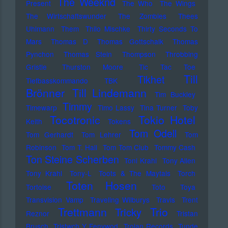
The Weeknd
Present
The Who
The Wings
The Wirtschaftswunder
The Zombies
Thees
Uhlmann
Them
Thilo Mischke
Thirty Seconds To
Mars
Thomas D
Thomas Gottschalk
Thomas
Pynchon
Thomas Stein
Thompson
Throbbing
Gristle
Thurston Moore
Tic Tac Toe
Till
Tikhet
Tiefbasskommando TBK
Brönner
Till Lindemann
Tim Buckley
Timmy
Timewarp
Timo Lassy
Tina Turner
Toby
Tocotronic
Tokio Hotel
Keith
Tokens
Tom Odell
Tom Gerhardt
Tom Lehrer
Tom
Robinson
Tom T. Hall
Tom Tom Club
Tommy Cash
Ton Steine Scherben
Toni Krahl
Tony Allen
Tony Krahl
Tony-L
Toots & The Maytals
Torch
Toten Hosen
Tortoise
Toto
Toya
Transvision Vamp
Traveling Wilburys
Travis
Trent
Trettmann
Trio
Tricky
Reznor
Tristan
Brusch
Tristwch Y Fenywod
Trojan Records
Tunde