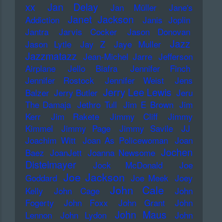
xx
Jan Delay
Jan Müller
Jane's
Janet Jackson
Addiction
Janis Joplin
Jantra
Jarvis Cocker
Jason Donovan
Jazz
Jason Lytle
Jay Z
Jaye Muller
Jazzmatazz
Jean-Michel Jarre
Jefferson
Airplane
Jello Biafra
Jennifer Finch
Jennifer Rostock
Jennifer Weist
Jens
Jerry Lee Lewis
Balzer
Jerry Butler
Jeru
The Damaja
Jethro Tull
Jim E Brown
Jim
Kerr
Jim Rakete
Jimmy Cliff
Jimmy
Kimmel
Jimmy Page
Jimmy Savile
JJ
Joachim Witt
Joan As Policewoman
Joan
Jochen
Baez
JoanJett
Joanna Newsome
Distelmayer
Jock McDonald
Joe
Joe Jackson
Goddard
Joe Meek
Joey
John Cale
Kelly
John Cage
John
Fogerty
John Foxx
John Grant
John
John Maus
Lennon
John Lydon
John