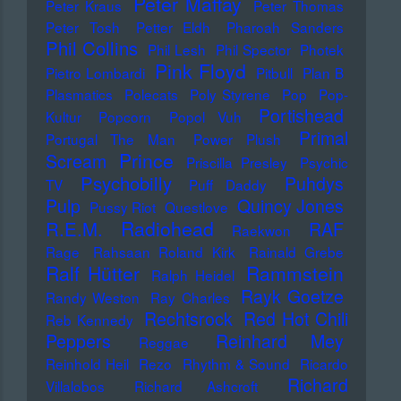
Peter Maffay
Peter Kraus
Peter Thomas
Peter Tosh
Petter Eldh
Pharoah Sanders
Phil Collins
Phil Lesh
Phil Spector
Photek
Pink Floyd
Pietro Lombardi
Pitbull
Plan B
Plasmatics
Polecats
Poly Styrene
Pop
Pop-
Portishead
Kultur
Popcorn
Popol Vuh
Primal
Portugal The Man
Power Plush
Prince
Scream
Priscilla Presley
Psychic
Psychobilly
Puhdys
TV
Puff Daddy
Pulp
Quincy Jones
Pussy Riot
Questlove
Radiohead
R.E.M.
RAF
Raekwon
Rage
Rahsaan Roland Kirk
Rainald Grebe
Ralf Hütter
Rammstein
Ralph Heidel
Rayk Goetze
Randy Weston
Ray Charles
Rechtsrock
Red Hot Chili
Reb Kennedy
Peppers
Reinhard Mey
Reggae
Reinhold Heil
Rezo
Rhythm & Sound
Ricardo
Richard
Villalobos
Richard Ashcroft