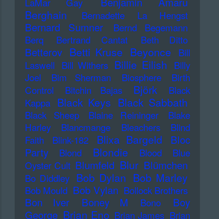
Benjamin Amaru
LaMar Gay
Berghain
Bernadette La Hengst
Bernard Sumner
Bernd Begemann
Berq
Bertrand Cantat
Beth Ditto
Betti Kruse
Beyonce
Betterov
Bill
Billie Eilish
Laswell
Bill Withers
Billy
Joel
Bim Sherman
Biosphere
Birth
Björk
Control
Bitchin Bajas
Black
Black Keys
Black Sabbath
Kappa
Black Sheep
Blaine Reininger
Blake
Harley
Blancmange
Bleachers
Blind
Blixa Bargeld
Bloc
Faith
Blink-182
Blondie
Party
Blond
Blood
Blue
Blur
Blumfeld
Blümchen
Oyster Cult
Bob Dylan
Bob Marley
Bo Diddley
Bob Vylan
Bob Mould
Bollock Brothers
Bon Iver
Boney M
Boy
Bono
Brian Eno
George
Brian James
Brian