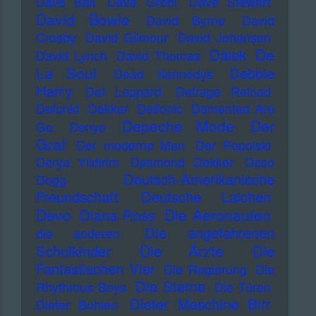
Dave Ball
Dave Grohl
Dave Stewart
David Bowie
David Byrne
David
Crosby
David Gilmour
David Johansen
De
Dälek
David Lynch
David Thomas
La Soul
Debbie
Dead Kennedys
Harry
Def Leppard
Defrage Reload
Defunkt
Dekker
Delfonic
Demented Are
Depeche Mode
Der
Go
Denyo
Graf
Der moderne Man
Der Popolski
Derya Yildirim
Desmond Dekker
Deso
Deutsch-Amerikanische
Dogg
Freundschaft
Deutsche Laichen
Devo
Die Aeronauten
Diana Ross
Die angefahrenen
die anderen
Die Ärzte
Schulkinder
Die
Fantastischen Vier
Die Regierung
Die
Die Sterne
Rhythmus Boys
Die Türen
Dieter Maschine Birr
Dieter Bohlen