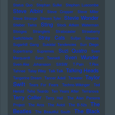
Status Quo
Stephan Sulke
Stephen Luscombe
Steve Albini
Steve Cropper
Steve Miller
Stevie Wonder
Steve Strange
Steven Tyler
Sting
Stieber Twins
Stock Aitken Waterman
Stooges
Stranglers
Stratocaster
Strawberry
Stray Cats
Switchblade
Sufjan Stevens
Sugarhill Gang
Suicidal Tendencies
Sun Diego
Suzi Quatro
Supertramp
Supremes
Sven
Sven Wunder
Marquardt
Sven Tasnadi
Sven-Ake Johansson
SXSW
T-Pain
T.Rex
Talking Heads
Tahnee
Talay Riley
Talk Talk
Taylor
Tangerine Dream
Tanner Adell
Tarwater
Swift
Tears For Fears
Techno-Wikinger
Ted
Herold
Teho Teardo
Ten Years After
Terranova
Terry Callier
Terry Hall
The Alan Parsons
The
Project
The Arcs
The Avicii
The B-52s
Beatles
The Black
The Beautiful South