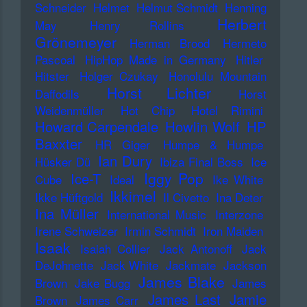
Schneider
Helmet
Helmut Schmidt
Henning
Herbert
May
Henry Rollins
Grönemeyer
Herman Brood
Hermeto
Pascoal
HipHop Made in Germany
Hitler
Hitster
Holger Czukay
Honolulu Mountain
Horst Lichter
Daffodils
Horst
Weidenmüller
Hot Chip
Hotel Rimini
Howard Carpendale
Howlin Wolf
HP
Baxxter
HR Giger
Humpe & Humpe
Ian Dury
Hüsker Dü
Ibiza Final Boss
Ice
Iggy Pop
Ice-T
Cube
Ideal
Ike White
Ikkimel
Ikke Hüftgold
Il Civetto
Ina Deter
Ina Müller
International Music
Interzone
Irene Schweizer
Irmin Schmidt
Iron Maiden
Isaak
Isaiah Collier
Jack Antonoff
Jack
DeJohnette
Jack White
Jackmate
Jackson
James Blake
Brown
Jake Bugg
James
James Last
Jamie
Brown
James Carr