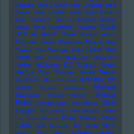
Benecke
Mark E Smith
Mark Ernestus
Mark
Forster
Mark Knopfler
Mark Oliver Everett
Mark Saunders
Mark Zuckerberg
Markus
Martin
Kavka
Marlo Grosshardt
Marteria
Martin Gore
Böttcher
Marusha
Marvin
Massive Attack
Rainwater
Massiv
Mavi
Max Goldt
Max
Phoenix
Max Giesinger
Herre
Max Romeo
Maxi Jazz
Maximilian
MC Conrad
Hecker
MBSounds
Meese
Melody's Echo Chamber
Mense Reents
Metallica
MF
Mesut Özil
Metal Hammer
Michael
Doom
Michael Hutchence
Jackson
Michael
Michael Kemner
Mick
Rother
Michael Stipe
Mick Harvey
Jagger
Mick Jones
Micki Meuser
Midge
Miles Davis
Miley
Ure
Mike Skinner
Cyrus
Mine
Mille Petrozza
Milli Vanilli
Moby
Mittekill
Ministry
Missy Elliott