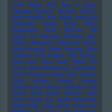
Abba
Cook
ABC
Abor & Tynna
AC/DC
Absolute Beginner
Abwärts
Advanced
Achim Reichel
Ada
Adele
Chemistry
Afghan Whigs
Afrika
Bambaataa
Afrob
Afroman
AG
Geige
Air
Alabaster DePlume
Alan
Alfred 23 Harth
Wilson
Alexandra
Alfred Brendel
Alfred Hilsberg
Alice
Alice Cooper
Coltrane
Alice Merton
Alicia Keys
Alma Naidu
Althea And
Amy Winehouse
Donna
Andre 3000
Andre Herzberg
Andrea Berg
Andreas
Dorau
Andreas Gabalier
Andrew
Eldritch
Andrew Vachss
Andy Bell
Andy
Andy Fletch Fletcher
Brings
Andy
Smith
Angela Aux
Angelo Branduardi
Angine de
Angelo Kelly
Angie Stone
Poitrine
Angus Stone
Anja Schneider