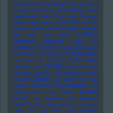
Gizzard & The Lizard Wizard
KIng Kurt
KIng
KItschKrieg
Princess
KIng Tubby
Klaas
Heufer-Umlauf
Klaus Dinger
Klaus Doldinger
Klez.e
Klaus Lage
Klaus Schulze
KMD
Kneecap
Koefte DeVille
Kollegah
Kompakt
Kraftklub
Kool Herc
Kool Savas
Kraftwerk
Krautrock
Kreator
Kris
Kristofferson
KRS-One
Kruder & Dorfmeister
Kylie Minogue
Kurt Cobain
Kurt Krömer
Lady Gaga
La Lom
L.A. Priest
L7
Lana Del Rey
Laibach
Lana Del Reyy
Lars Eidinger
Lang Lang
Lankum
Lauryn
Led Zeppelin
Hill
Lee "Scratch" Perry
Lee
Lemke/Müller
Ranaldo
Leif Garrett
Lena
Leonard
Meyer-Landrut
Lenny Kravitz
Cohen
Les Impremes
Les McKeown
Lester Young
Lewis Capaldi
Liam Payne
Liars
Lilith
Lily Allen
Linda Ronstadt