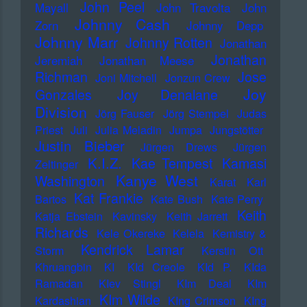
John Peel
Mayall
John Travolta
John
Johnny Cash
Zorn
Johnny Depp
Johnny Marr
Johnny Rotten
Jonathan
Jonathan
Jeremiah
Jonathan Meese
Richman
Jose
Joni Mitchell
Jonzun Crew
Joy
Gonzales
Joy Denalane
Division
Jörg Fauser
Jörg Stempel
Judas
Priest
Juli
Julia Meladin
Jumpa
Jungstötter
Justin Bieber
Jürgen Drews
Jürgen
K.I.Z.
Kae Tempest
Kamasi
Zeltinger
Kanye West
Washington
Karat
Karl
Kat Frankie
Bartos
Kate Bush
Kate Perry
Keith
Katja Ebstein
Kavinsky
Keith Jarrett
Richards
Kele Okereke
Kelela
Kemistry &
Kendrick Lamar
Storm
Kerstin Ott
Khruangbin
KI
KId Creole
KId P.
KIda
Ramadan
KIev Stingl
KIm Deal
KIm
KIm Wilde
Kardashian
KIng Crimson
KIng