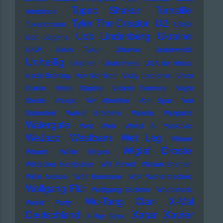
Tupac Shakur
Turnstile
Adebimpe
U2
Tyler The Creator
Tuxedomoon
UB40
Udo Lindenberg
Ukraine
Udo Jürgens
UKW
Ulrich Tukur
Ultravox
Underworld
Unheilig
Unionen
Uriah Heep
USA for Africa
Uschi Brüning
Van Morrison
Vicky Leandros
Vince
Clarke
Vince Staples
Violent Femmes
Virgin
Steele
Visage
Viv Albertine
Von Spar
Von
Südenfed
Walker Brothers
Wanda
Warpaint
Watergate
Web Web
Weird Al Yankovic
Westbam
WeJazz
Wet Leg
Wham
Wiglaf Droste
Wham!
White Stripes
Wildecker Herzbuben
Will Ferrell
William Shatner
Willie Nelson
Wolf Biermann
Wolf Wondratschek
Wolfgang Flür
Wolfgang Zechner
Woodstock
Wu-Tang Clan
X-Mal
World Party
Xatar
Xavier
Deutschland
X-Ray Spex