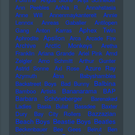
Ann Peebles
AnNa R.
Annahstasia
Anne Will
Annenmaykantereit
Annie
Lennox
Anreas Gabalier
Antilopen
Aphex Twin
Gang
Anton Karras
Apsilon
Aphrodite
Arca
Arcade Fire
Archive
Arctic Monkeys
Aretha
Franklin
Ariana Grande
Ariel Pink
Arnd
Zeigler
Arno Schmitt
Arthur Gunter
Azure Ray
Astrid Sonne
Axl Rose
Azymuth
Ätna
Babyshambles
Balbina
Backstreet Boys
Bad Bunny
Bananarama
BAP
Bamboo Artists
Barbara Schöneberger
Barenaked
Ladies
Basia Bulat
Bassdee
Baxter
Bazzazian
Dury
Bay City Rollers
Beach Boys
Beastie Boys
Beatles
Beckenbauer
Bee Gees
Beirut
Ben