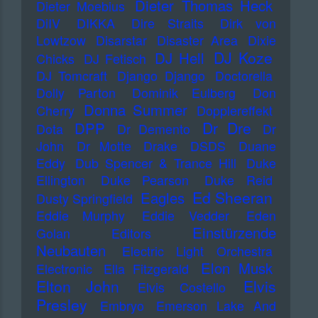
Dieter Thomas Heck
Dieter Moebius
DiIV
DIKKA
Dire Straits
Dirk von
Lowtzow
Disarstar
Disaster Area
Dixie
DJ Koze
DJ Hell
Chicks
DJ Fetisch
DJ Tomcraft
Django Django
Doctorella
Dolly Parton
Dominik Eulberg
Don
Donna Summer
Cherry
Dopplereffekt
Dr Dre
DPP
Dota
Dr Demento
Dr
John
Dr Motte
Drake
DSDS
Duane
Eddy
Dub Spencer & Trance Hill
Duke
Ellington
Duke Pearson
Duke Reid
Ed Sheeran
Eagles
Dusty Springfield
Eddie Murphy
Eddie Vedder
Eden
Einstürzende
Golan
Editors
Neubauten
Electric Light Orchestra
Elon Musk
Electronic
Ella Fitzgerald
Elton John
Elvis
Elvis Costello
Presley
Embryo
Emerson Lake And