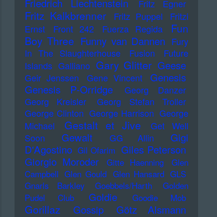
Friedrich Liechtenstein
Fritz Egner
Fritz Kalkbrenner
Fritz Puppel
Fritzi
Fun
Ernst
Front 242
Fuerza Regida
Boy Three
Funny van Dannen
Fury
In The Slaughterhouse
Fusion
Future
Gary Glitter
Geese
Islands
Galliano
Genesis
Geir Jenssen
Gene Vincent
Genesis P-Orridge
Georg Danzer
Georg Kreisler
Georg Stefan Troller
George Clinton
George Harrison
George
Gestalt et Jive
Michael
Get Well
Gewalt
Gigi
Soon
GG Allin
D'Agostino
Giles Peterson
Gil Ofarim
Giorgio Moroder
Gitte Haenning
Glen
Campbell
Glen Gould
Glen Hansard
GLS
Gnarls Barkley
Goebbels/Harth
Golden
Goldie
Pudel Club
Goodie Mob
Gorillaz
Gossip
Götz Alsmann