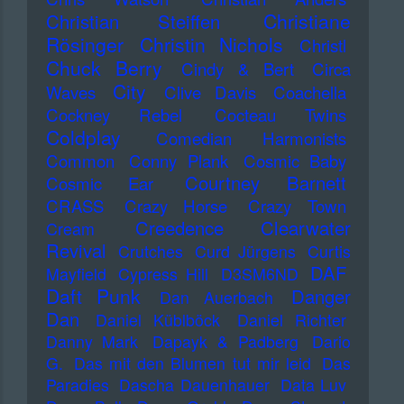
Christiane
Christian Steiffen
Rösinger
Christin Nichols
Christl
Chuck Berry
Cindy & Bert
Circa
City
Waves
Clive Davis
Coachella
Cockney Rebel
Cocteau Twins
Coldplay
Comedian Harmonists
Common
Conny Plank
Cosmic Baby
Courtney Barnett
Cosmic Ear
CRASS
Crazy Horse
Crazy Town
Creedence Clearwater
Cream
Revival
Crutches
Curd Jürgens
Curtis
DAF
Mayfield
Cypress Hill
D3SM6ND
Daft Punk
Danger
Dan Auerbach
Dan
Daniel Küblböck
Daniel Richter
Danny Mark
Dapayk & Padberg
Dario
G.
Das mit den Blumen tut mir leid
Das
Paradies
Dascha Dauenhauer
Data Luv