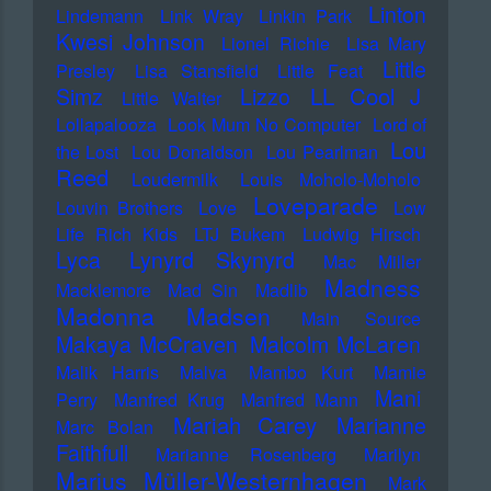
Linton
Lindemann
Link Wray
Linkin Park
Kwesi Johnson
Lionel Richie
Lisa Mary
Little
Presley
Lisa Stansfield
Little Feat
LL Cool J
Simz
Lizzo
Little Walter
Lollapalooza
Look Mum No Computer
Lord of
Lou
the Lost
Lou Donaldson
Lou Pearlman
Reed
Loudermilk
Louis Moholo-Moholo
Loveparade
Louvin Brothers
Love
Low
Life Rich Kids
LTJ Bukem
Ludwig Hirsch
Lyca
Lynyrd Skynyrd
Mac Miller
Madness
Macklemore
Mad Sin
Madlib
Madonna
Madsen
Main Source
Makaya McCraven
Malcolm McLaren
Malik Harris
Malva
Mambo Kurt
Mamie
Mani
Perry
Manfred Krug
Manfred Mann
Mariah Carey
Marianne
Marc Bolan
Faithfull
Marianne Rosenberg
Marilyn
Marius Müller-Westernhagen
Mark