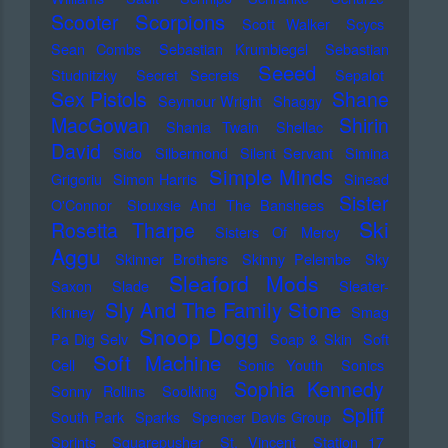
Scorpions
Scooter
Scott Walker
Scycs
Sean Combs
Sebastian Krumbiegel
Sebastian
Seeed
Studnitzky
Secret Secrets
Sepalot
Sex Pistols
Shane
Seymour Wright
Shaggy
MacGowan
Shirin
Shania Twain
Shellac
David
Sido
Silbermond
Silent Servant
Simina
Simple Minds
Grigoriu
Simon Harris
Sinead
Sister
O'Connor
Siouxsie And The Banshees
Ski
Rosetta Tharpe
Sisters Of Mercy
Aggu
Skinner Brothers
Skinny Pelembe
Sky
Sleaford Mods
Saxon
Slade
Sleater-
Sly And The Family Stone
Kinney
Smag
Snoop Dogg
Pa Dig Selv
Soap & Skin
Soft
Soft Machine
Cell
Sonic Youth
Sonics
Sophia Kennedy
Sonny Rollins
Soolking
Spliff
South Park
Sparks
Spencer Davis Group
Sprints
Squarepusher
St. Vincent
Station 17