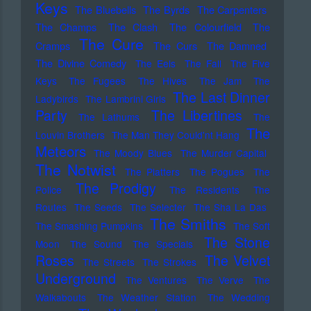
Keys
The Bluebells
The Byrds
The Carpenters
The Champs
The Clash
The Colourfield
The
The Cure
Cramps
The Curs
The Damned
The Divine Comedy
The Eels
The Fall
The Five
Keys
The Fugees
The Hives
The Jam
The
The Last Dinner
Ladybirds
The Lambrini Girls
Party
The Libertines
The Lathums
The
The
Louvin Brothers
The Man They Could'nt Hang
Meteors
The Moody Blues
The Murder Capital
The Notwist
The Platters
The Pogues
The
The Prodigy
Police
The Residents
The
Routes
The Seeds
The Selecter
The Sha La Das
The Smiths
The Smashing Pumpkins
The Soft
The Stone
Moon
The Sound
The Specials
Roses
The Velvet
The Streets
The Strokes
Underground
The Ventures
The Verve
The
Walkabouts
The Weather Station
The Wedding