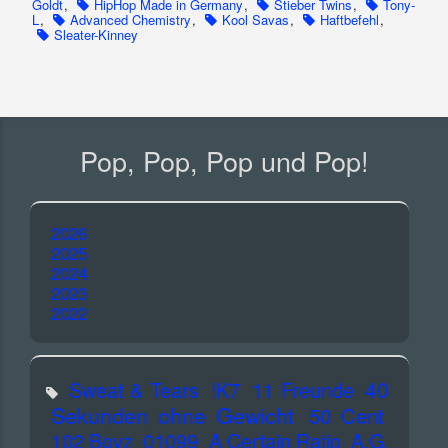
Goldt
,
HipHop Made in Germany
,
Stieber Twins
,
Tony-
L
,
Advanced Chemistry
,
Kool Savas
,
Haftbefehl
,
Sleater-Kinney
Pop, Pop, Pop und Pop!
2026
2025
2024
2023
2022
40
Sweat & Tears
!K7
11 Freunde
Sekunden ohne Gewicht
50 Cent
102 Boyz
01099
A Certain Ratio
A.G.