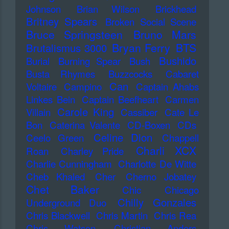
Johnson
Brian Wilson
Brickhead
Britney Spears
Broken Social Scene
Bruce Springsteen
Bruno Mars
Bryan Ferry
BTS
Brutalismus 3000
Bushido
Burial
Burning Spear
Bush
Busta Rhymes
Buzzcocks
Cabaret
Can
Voltaire
Campino
Captain Ahabs
Linkes Bein
Captain Beefheart
Carmen
Carole King
Villain
Cassiber
Cate Le
Bon
Caterina Valente
CD-Boxen
CDs
Celine Dion
Ceelo Green
Chappell
Charli XCX
Roan
Charley Pride
Charlie Cunningham
Charlotte De Witte
Cheb Khaled
Cher
Cherno Jobatey
Chet Baker
Chic
Chicago
Chilly Gonzales
Underground Duo
Chris Blackwell
Chris Martin
Chris Rea
Chris Watson
Christian Anders