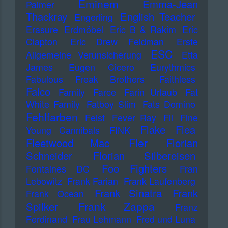
Eminem
Emma-Jean
Palmer
Thackray
English Teacher
Engerling
Erasure
Erdmöbel
Eric B & Rakim
Eric
Clapton
Eric Drew Feldman
Erste
ESC
Allgemeine Verunsicherung
Etta
James
Eugen Cicero
Eurythmics
Fabulous Freak Brothers
Faithless
Falco
Family
Farce
Farin Urlaub
Fat
White Family
Fatboy Slim
Fats Domino
Fehlfarben
Feist
Fever Ray
Fil
Fine
Flake
Flea
Young Cannibals
FINK
Fler
Fleetwood Mac
Florian
Schneider
Florian Silbereisen
Foo Fighters
Fontaines DC
Fran
Lebowitz
Frank Farian
Frank Laufenberg
Frank Sinatra
Frank
Frank Ocean
Frank Zappa
Spilker
Franz
Ferdinand
Frau Lehmann
Fred und Luna