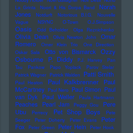
Norah
La Grinta
Noori & His Dorpa Band
Jones
Notdurft
Notorious B.I.G.
Nouvelle
Vague
NSYNC
O-Town
O.J.Simpson
Oasis
Odd Beholder
Olga Reznichenko
Olivia Dean
Omar
Olivia Newton John
Romero
Omer Klein Trio
One Direction
Ozzy
Otto von Bismarck
Oskar Sala
Osbourne
P. Diddy
P.J. Harvey
Pan
Tau
Pankow
Papo Yoplack
Parov Stelar
Patti Smith
Patrick Wagner
Patrick Walden
Paul Kalkbrenner
Paul
Paul Heaton
McCartney
Paul Simon
Paul
Paul Nero
Paul Weller
van Dyk
Paula Hartmann
Pere
Peaches
Pearl Jam
Peggy Gou
Pet Shop Boys
Ubu
Perrecy
Pete
Peter
Seeger
Peter Doherty
Peter Evans
Fox
Peter Hein
Peter Green
Peter Hook