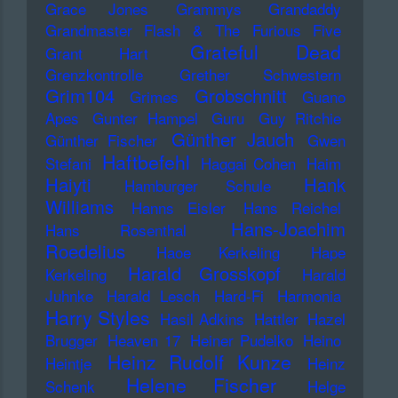
Grace Jones
Grammys
Grandaddy
Grandmaster Flash & The Furious Five
Grateful Dead
Grant Hart
Grenzkontrolle
Grether Schwestern
Grim104
Grobschnitt
Grimes
Guano
Apes
Gunter Hampel
Guru
Guy Ritchie
Günther Jauch
Günther Fischer
Gwen
Haftbefehl
Stefani
Haggai Cohen
Haim
Haiyti
Hank
Hamburger Schule
Williams
Hanns Eisler
Hans Reichel
Hans-Joachim
Hans Rosenthal
Roedelius
Haoe Kerkeling
Hape
Harald Grosskopf
Kerkeling
Harald
Juhnke
Harald Lesch
Hard-Fi
Harmonia
Harry Styles
Hasil Adkins
Hattler
Hazel
Brugger
Heaven 17
Heiner Pudelko
Heino
Heinz Rudolf Kunze
Heintje
Heinz
Helene Fischer
Schenk
Helge