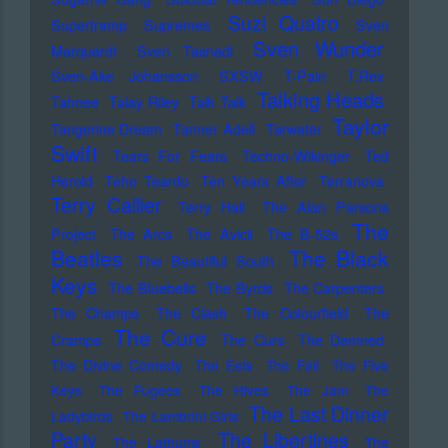
Suzi Quatro
Supertramp
Supremes
Sven
Sven Wunder
Marquardt
Sven Tasnadi
Sven-Ake Johansson
SXSW
T-Pain
T.Rex
Talking Heads
Tahnee
Talay Riley
Talk Talk
Taylor
Tangerine Dream
Tanner Adell
Tarwater
Swift
Tears For Fears
Techno-Wikinger
Ted
Herold
Teho Teardo
Ten Years After
Terranova
Terry Callier
Terry Hall
The Alan Parsons
The
Project
The Arcs
The Avicii
The B-52s
Beatles
The Black
The Beautiful South
Keys
The Bluebells
The Byrds
The Carpenters
The Champs
The Clash
The Colourfield
The
The Cure
Cramps
The Curs
The Damned
The Divine Comedy
The Eels
The Fall
The Five
Keys
The Fugees
The Hives
The Jam
The
The Last Dinner
Ladybirds
The Lambrini Girls
Party
The Libertines
The Lathums
The