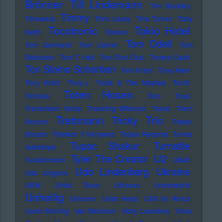
Brönner
Till Lindemann
Tim Buckley
Timmy
Timewarp
Timo Lassy
Tina Turner
Toby
Tocotronic
Tokio Hotel
Keith
Tokens
Tom Odell
Tom Gerhardt
Tom Lehrer
Tom
Robinson
Tom T. Hall
Tom Tom Club
Tommy Cash
Ton Steine Scherben
Toni Krahl
Tony Allen
Tony Krahl
Tony-L
Toots & The Maytals
Torch
Toten Hosen
Tortoise
Toto
Toya
Transvision Vamp
Traveling Wilburys
Travis
Trent
Trettmann
Trio
Tricky
Reznor
Tristan
Brusch
Tristwch Y Fenywod
Trojan Records
Tunde
Tupac Shakur
Turnstile
Adebimpe
U2
Tyler The Creator
Tuxedomoon
UB40
Udo Lindenberg
Ukraine
Udo Jürgens
UKW
Ulrich Tukur
Ultravox
Underworld
Unheilig
Unionen
Uriah Heep
USA for Africa
Uschi Brüning
Van Morrison
Vicky Leandros
Vince