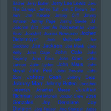
Jerry Lee Lewis
Balzer
Jerry Butler
Jeru
The Damaja
Jethro Tull
Jim E Brown
Jim
Kerr
Jim Rakete
Jimmy Cliff
Jimmy
Kimmel
Jimmy Page
Jimmy Savile
JJ
Joachim Witt
Joan As Policewoman
Joan
Jochen
Baez
JoanJett
Joanna Newsome
Distelmayer
Jock McDonald
Joe
Joe Jackson
Goddard
Joe Meek
Joey
John Cale
Kelly
John Cage
John
Fogerty
John Foxx
John Grant
John
John Maus
Lennon
John Lydon
John
John Peel
Mayall
John Travolta
John
Johnny Cash
Zorn
Johnny Depp
Johnny Marr
Johnny Rotten
Jonathan
Jonathan
Jeremiah
Jonathan Meese
Richman
Jose
Joni Mitchell
Jonzun Crew
Joy
Gonzales
Joy Denalane
Division
Jörg Fauser
Jörg Stempel
Judas