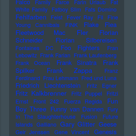
Falco
Family
Farce
Farin Urlaub
Fat
White Family
Fatboy Slim
Fats Domino
Fehlfarben
Feist
Fever Ray
Fil
Fine
Flake
Flea
Young Cannibals
FINK
Fler
Fleetwood Mac
Florian
Schneider
Florian Silbereisen
Foo Fighters
Fontaines DC
Fran
Lebowitz
Frank Farian
Frank Laufenberg
Frank Sinatra
Frank
Frank Ocean
Frank Zappa
Spilker
Franz
Ferdinand
Frau Lehmann
Fred und Luna
Friedrich Liechtenstein
Fritz Egner
Fritz Kalkbrenner
Fritz Puppel
Fritzi
Fun
Ernst
Front 242
Fuerza Regida
Boy Three
Funny van Dannen
Fury
In The Slaughterhouse
Fusion
Future
Gary Glitter
Geese
Islands
Galliano
Genesis
Geir Jenssen
Gene Vincent