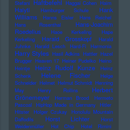
Haftbefehl
Stefani
Haggai Cohen
Haim
Haiyti
Hank
Hamburger Schule
Williams
Hanns Eisler
Hans Reichel
Hans-Joachim
Hans Rosenthal
Roedelius
Haoe Kerkeling
Hape
Harald Grosskopf
Kerkeling
Harald
Juhnke
Harald Lesch
Hard-Fi
Harmonia
Harry Styles
Hasil Adkins
Hattler
Hazel
Brugger
Heaven 17
Heiner Pudelko
Heino
Heinz Rudolf Kunze
Heintje
Heinz
Helene Fischer
Schenk
Helge
Schneider
Helmet
Helmut Schmidt
Henning
Herbert
May
Henry Rollins
Grönemeyer
Herman Brood
Hermeto
Pascoal
HipHop Made in Germany
Hitler
Hitster
Holger Czukay
Honolulu Mountain
Horst Lichter
Daffodils
Horst
Weidenmüller
Hot Chip
Hotel Rimini