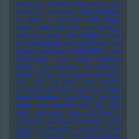
Kristofferson
KRS-One
Kruder & Dorfmeister
Kylie Minogue
Kurt Cobain
Kurt Krömer
Lady Gaga
La Lom
L.A. Priest
L7
Lana Del Rey
Laibach
Lana Del Reyy
Lars Eidinger
Lang Lang
Lankum
Lauryn
Led Zeppelin
Hill
Lee "Scratch" Perry
Lee
Lemke/Müller
Ranaldo
Leif Garrett
Lena
Leonard
Meyer-Landrut
Lenny Kravitz
Cohen
Les Impremes
Les McKeown
Lester Young
Lewis Capaldi
Liam Payne
Liars
Lilith
Lily Allen
Linda Ronstadt
Linton
Lindemann
Link Wray
Linkin Park
Kwesi Johnson
Lionel Richie
Lisa Mary
Little
Presley
Lisa Stansfield
Little Feat
LL Cool J
Simz
Lizzo
Little Walter
Lollapalooza
Look Mum No Computer
Lord of
Lou
the Lost
Lou Donaldson
Lou Pearlman
Reed
Loudermilk
Louis Moholo-Moholo