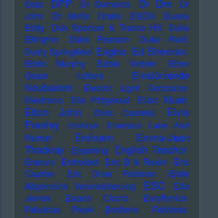
Dr Dre
DPP
Dota
Dr Demento
Dr
John
Dr Motte
Drake
DSDS
Duane
Eddy
Dub Spencer & Trance Hill
Duke
Ellington
Duke Pearson
Duke Reid
Ed Sheeran
Eagles
Dusty Springfield
Eddie Murphy
Eddie Vedder
Eden
Einstürzende
Golan
Editors
Neubauten
Electric Light Orchestra
Elon Musk
Electronic
Ella Fitzgerald
Elton John
Elvis
Elvis Costello
Presley
Embryo
Emerson Lake And
Eminem
Emma-Jean
Palmer
Thackray
English Teacher
Engerling
Erasure
Erdmöbel
Eric B & Rakim
Eric
Clapton
Eric Drew Feldman
Erste
ESC
Allgemeine Verunsicherung
Etta
James
Eugen Cicero
Eurythmics
Fabulous Freak Brothers
Faithless