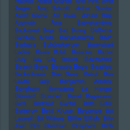
Franklin
Ariana Grande
Ariel Pink
Arnd
Zeigler
Arno Schmitt
Arthur Gunter
Azure Ray
Astrid Sonne
Axl Rose
Azymuth
Ätna
Babyshambles
Balbina
Backstreet Boys
Bad Bunny
Bananarama
BAP
Bamboo Artists
Barbara Schöneberger
Barenaked
Ladies
Basia Bulat
Bassdee
Baxter
Bazzazian
Dury
Bay City Rollers
Beach Boys
Beastie Boys
Beatles
Beckenbauer
Bee Gees
Beirut
Ben
Benjamin Amaru
LaMar Gay
Berghain
Bernadette La Hengst
Bernard Sumner
Bernd Begemann
Berq
Bertrand Cantat
Beth Ditto
Betti Kruse
Beyonce
Betterov
Bill
Billie Eilish
Laswell
Bill Withers
Billy
Joel
Bim Sherman
Biosphere
Birth