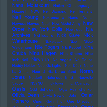
Nana Mouskouri
Nation Of Language
Nazareth
NDW
Neil Diamond
Neil Tennant
Neil Young
Nekromantix
Nemo
Nena
New
Nervous Norvus
Neu!
New Model Army
Order
New York Dolls
Nia
Newcleus
Nick
Archives
Nick Cave
Nichtseattle
Waterhouse
Nickelback
Nico
Nikko
Nile Rogers
Nina
Weidemann
Nils Keppel
Nina Hagen
Chuba
Nina Simone
Nine
Nirvana
Inch Nail
No Angels
No Doubt
Noddy Holder
Noel Gallagher
Noir Désir
Nono
Norah
La Grinta
Noori & His Dorpa Band
Jones
Notdurft
Notorious B.I.G.
Nouvelle
Vague
NSYNC
O-Town
O.J.Simpson
Oasis
Odd Beholder
Olga Reznichenko
Olivia Dean
Omar
Olivia Newton John
Romero
Omer Klein Trio
One Direction
Ozzy