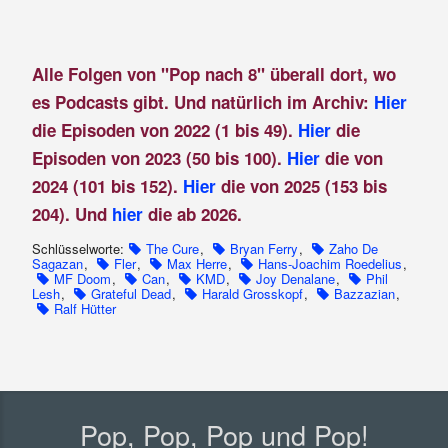
Alle Folgen von "Pop nach 8" überall dort, wo
es Podcasts gibt. Und natürlich im Archiv:
Hier
die Episoden von 2022 (1 bis 49).
Hier
die
Episoden von 2023 (50 bis 100).
Hier
die von
2024 (101 bis 152).
Hier
die von 2025 (153 bis
204). Und
hier
die ab 2026.
Schlüsselworte:
The Cure
,
Bryan Ferry
,
Zaho De
Sagazan
,
Fler
,
Max Herre
,
Hans-Joachim Roedelius
,
MF Doom
,
Can
,
KMD
,
Joy Denalane
,
Phil
Lesh
,
Grateful Dead
,
Harald Grosskopf
,
Bazzazian
,
Ralf Hütter
Pop, Pop, Pop und Pop!