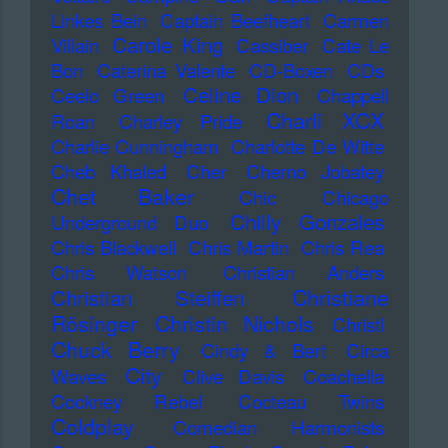
Linkes Bein
Captain Beefheart
Carmen
Carole King
Villain
Cassiber
Cate Le
Bon
Caterina Valente
CD-Boxen
CDs
Celine Dion
Ceelo Green
Chappell
Charli XCX
Roan
Charley Pride
Charlie Cunningham
Charlotte De Witte
Cheb Khaled
Cher
Cherno Jobatey
Chet Baker
Chic
Chicago
Chilly Gonzales
Underground Duo
Chris Blackwell
Chris Martin
Chris Rea
Chris Watson
Christian Anders
Christiane
Christian Steiffen
Rösinger
Christin Nichols
Christl
Chuck Berry
Cindy & Bert
Circa
City
Waves
Clive Davis
Coachella
Cockney Rebel
Cocteau Twins
Coldplay
Comedian Harmonists