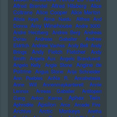
Alfred Brendel
Alfred Hilsberg
Alice
Alice Cooper
Coltrane
Alice Merton
Alicia Keys
Alma Naidu
Althea And
Amy Winehouse
Donna
Andre 3000
Andre Herzberg
Andrea Berg
Andreas
Dorau
Andreas Gabalier
Andrew
Eldritch
Andrew Vachss
Andy Bell
Andy
Andy Fletch Fletcher
Brings
Andy
Smith
Angela Aux
Angelo Branduardi
Angine de
Angelo Kelly
Angie Stone
Poitrine
Angus Stone
Anja Schneider
Ann Peebles
AnNa R.
Annahstasia
Anne Will
Annenmaykantereit
Annie
Lennox
Anreas Gabalier
Antilopen
Aphex Twin
Gang
Anton Karras
Apsilon
Aphrodite
Arca
Arcade Fire
Archive
Arctic Monkeys
Aretha