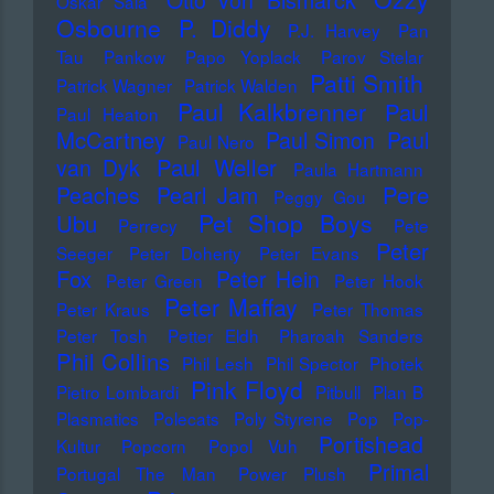
Otto von Bismarck
Oskar Sala
Osbourne
P. Diddy
P.J. Harvey
Pan
Tau
Pankow
Papo Yoplack
Parov Stelar
Patti Smith
Patrick Wagner
Patrick Walden
Paul Kalkbrenner
Paul
Paul Heaton
McCartney
Paul Simon
Paul
Paul Nero
Paul Weller
van Dyk
Paula Hartmann
Pere
Peaches
Pearl Jam
Peggy Gou
Pet Shop Boys
Ubu
Perrecy
Pete
Peter
Seeger
Peter Doherty
Peter Evans
Fox
Peter Hein
Peter Green
Peter Hook
Peter Maffay
Peter Kraus
Peter Thomas
Peter Tosh
Petter Eldh
Pharoah Sanders
Phil Collins
Phil Lesh
Phil Spector
Photek
Pink Floyd
Pietro Lombardi
Pitbull
Plan B
Plasmatics
Polecats
Poly Styrene
Pop
Pop-
Portishead
Kultur
Popcorn
Popol Vuh
Primal
Portugal The Man
Power Plush