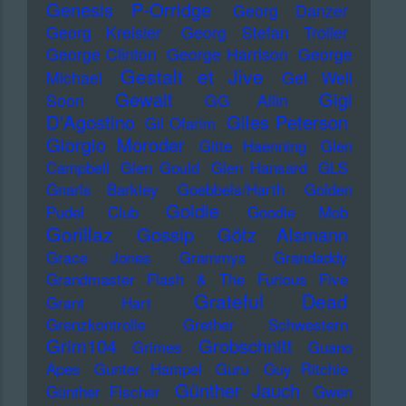
Genesis P-Orridge
Georg Danzer
Georg Kreisler
Georg Stefan Troller
George Clinton
George Harrison
George
Gestalt et Jive
Michael
Get Well
Gewalt
Gigi
Soon
GG Allin
D'Agostino
Giles Peterson
Gil Ofarim
Giorgio Moroder
Gitte Haenning
Glen
Campbell
Glen Gould
Glen Hansard
GLS
Gnarls Barkley
Goebbels/Harth
Golden
Goldie
Pudel Club
Goodie Mob
Gorillaz
Gossip
Götz Alsmann
Grace Jones
Grammys
Grandaddy
Grandmaster Flash & The Furious Five
Grateful Dead
Grant Hart
Grenzkontrolle
Grether Schwestern
Grim104
Grobschnitt
Grimes
Guano
Apes
Gunter Hampel
Guru
Guy Ritchie
Günther Jauch
Günther Fischer
Gwen