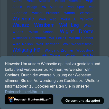
Clarke
Vince Staples
Violent Femmes
Virgin
Steele
Visage
Viv Albertine
Von Spar
Von
Südenfed
Walker Brothers
Wanda
Warpaint
Watergate
Web Web
Weird Al Yankovic
Westbam
WeJazz
Wet Leg
Wham
Wiglaf Droste
Wham!
White Stripes
Wildecker Herzbuben
Will Ferrell
William Shatner
Willie Nelson
Wolf Biermann
Wolf Wondratschek
Wolfgang Flür
Wolfgang Zechner
Woodstock
Wu-Tang Clan
X-Mal
World Party
Xatar
Xavier
Deutschland
X-Ray Spex
Hinweis:
Um unsere Webseite optimal zu gestalten und
Naidoo
fortlaufend verbessern zu können, verwenden wir
Yassin
Yeule
Yoko Ono
Yousuke
Yungblud
Cookies. Durch die weitere Nutzung der Webseite
Yukimatsu
Yves Tumor
Z-Pain
stimmen Sie der Verwendung von Cookies zu. Weitere
Zah1de
Zach Condon
Zaho De Sagazan
Informationen zu Cookies erhalten Sie in unserer
Zoh Amba
Zartmann
Zaz
Zick Zack Records
Datenschutzerklärung
.
Zombies
Zoot Money
Zugezogen Maskulin
Pop nach 8 unterstützen?
Gelesen und akzeptiert