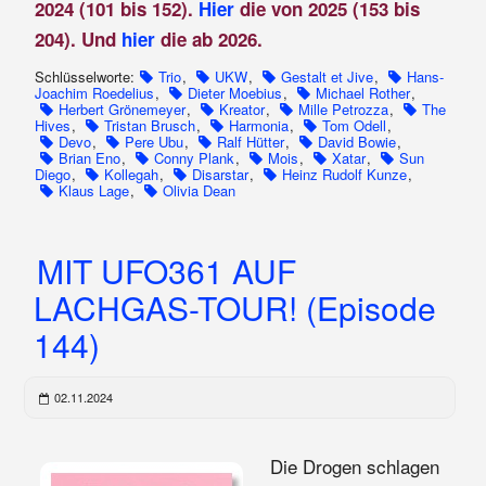
2024 (101 bis 152).
Hier
die von 2025 (153 bis
204). Und
hier
die ab 2026.
Schlüsselworte:
Trio
,
UKW
,
Gestalt et Jive
,
Hans-
Joachim Roedelius
,
Dieter Moebius
,
Michael Rother
,
Herbert Grönemeyer
,
Kreator
,
Mille Petrozza
,
The
Hives
,
Tristan Brusch
,
Harmonia
,
Tom Odell
,
Devo
,
Pere Ubu
,
Ralf Hütter
,
David Bowie
,
Brian Eno
,
Conny Plank
,
Mois
,
Xatar
,
Sun
Diego
,
Kollegah
,
Disarstar
,
Heinz Rudolf Kunze
,
Klaus Lage
,
Olivia Dean
MIT UFO361 AUF
LACHGAS-TOUR! (Episode
144)
02.11.2024
Die Drogen schlagen