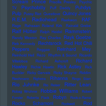
Prince
Scream
Priscilla Presley
Psychic
Psychobilly
Puhdys
TV
Puff Daddy
Pulp
Quincy Jones
Pussy Riot
Questlove
Radiohead
R.E.M.
RAF
Raekwon
Rage
Rahsaan Roland Kirk
Rainald Grebe
Ralf Hütter
Rammstein
Ralph Heidel
Rayk Goetze
Randy Weston
Ray Charles
Rechtsrock
Red Hot Chili
Reb Kennedy
Peppers
Reinhard Mey
Reggae
Reinhold Heil
Rezo
Rhythm & Sound
Ricardo
Richard
Villalobos
Richard Ashcroft
Hawley
Rick Astley
Richie Hawtin
Rick
Buckler
Ricky Gervais
Ricky Shayne
Riddim
Rihanna
Riechmann
Righeira
Ringo Starr
Rio Juhnke
Ritter Lean
Rio Reiser
Robbie Williams
Robag Wruhme
Robert
Robyn
Forster
Roberta Flack
Rock-o-Rama
Rod
Rocko Schamoni
Rockwell