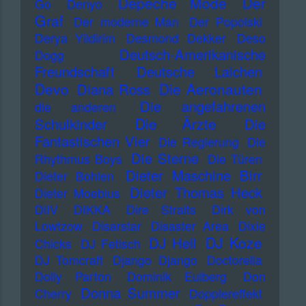
Depeche Mode
Der
Go
Denyo
Graf
Der moderne Man
Der Popolski
Derya Yildirim
Desmond Dekker
Deso
Deutsch-Amerikanische
Dogg
Freundschaft
Deutsche Laichen
Devo
Die Aeronauten
Diana Ross
Die angefahrenen
die anderen
Die Ärzte
Schulkinder
Die
Fantastischen Vier
Die Regierung
Die
Die Sterne
Rhythmus Boys
Die Türen
Dieter Maschine Birr
Dieter Bohlen
Dieter Thomas Heck
Dieter Moebius
DiIV
DIKKA
Dire Straits
Dirk von
Lowtzow
Disarstar
Disaster Area
Dixie
DJ Koze
DJ Hell
Chicks
DJ Fetisch
DJ Tomcraft
Django Django
Doctorella
Dolly Parton
Dominik Eulberg
Don
Donna Summer
Cherry
Dopplereffekt