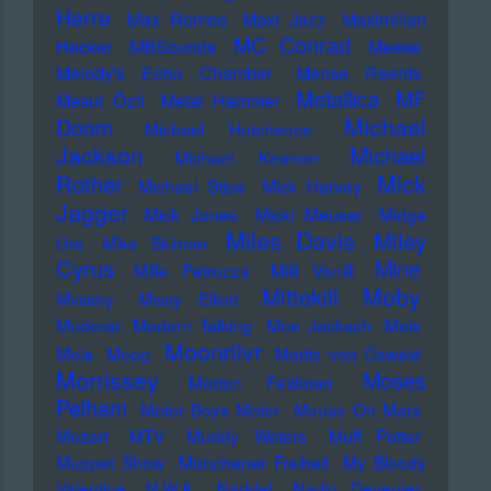
Herre
Max Romeo
Maxi Jazz
Maximilian
MC Conrad
Hecker
MBSounds
Meese
Melody's Echo Chamber
Mense Reents
Metallica
MF
Mesut Özil
Metal Hammer
Michael
Doom
Michael Hutchence
Jackson
Michael
Michael Kemner
Mick
Rother
Michael Stipe
Mick Harvey
Jagger
Mick Jones
Micki Meuser
Midge
Miles Davis
Miley
Ure
Mike Skinner
Cyrus
Mine
Mille Petrozza
Milli Vanilli
Moby
Mittekill
Ministry
Missy Elliott
Moderat
Modern Talking
Moe Jacksch
Mois
Moonriivr
Mola
Moog
Moritz von Oswald
Morrissey
Moses
Morton Feldman
Pelham
Motor Boys Motor
Mouse On Mars
Mozart
MTV
Muddy Waters
Muff Potter
Muppet Show
Münchener Freiheit
My Bloody
Valentine
N.W.A.
Naddel
Nadin Deventer