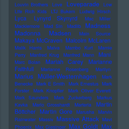
Loveparade
Louvin Brothers
Love
Low
Life Rich Kids
LTJ Bukem
Ludwig Hirsch
Lyca
Lynyrd Skynyrd
Mac Miller
Madness
Macklemore
Mad Sin
Madlib
Madonna
Madsen
Main Source
Makaya McCraven
Malcolm McLaren
Malik Harris
Malva
Mambo Kurt
Mamie
Mani
Perry
Manfred Krug
Manfred Mann
Mariah Carey
Marianne
Marc Bolan
Faithfull
Marianne Rosenberg
Marilyn
Marius Müller-Westernhagen
Mark
Benecke
Mark E Smith
Mark Ernestus
Mark
Forster
Mark Knopfler
Mark Oliver Everett
Mark Saunders
Mark Zuckerberg
Markus
Martin
Kavka
Marlo Grosshardt
Marteria
Martin Gore
Böttcher
Marusha
Marvin
Massive Attack
Rainwater
Massiv
Mavi
Max Goldt
Max
Phoenix
Max Giesinger