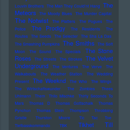
The
Louvin Brothers
The Man They Could'nt Hang
Meteors
The Moody Blues
The Murder Capital
The Notwist
The Platters
The Pogues
The
The Prodigy
Police
The Residents
The
Routes
The Seeds
The Selecter
The Sha La Das
The Smiths
The Smashing Pumpkins
The Soft
The Stone
Moon
The Sound
The Specials
Roses
The Velvet
The Streets
The Strokes
Underground
The Ventures
The Verve
The
Walkabouts
The Weather Station
The Wedding
The Weeknd
Present
The Who
The Wings
The Wirtschaftswunder
The Zombies
Thees
Uhlmann
Them
Thilo Mischke
Thirty Seconds To
Mars
Thomas D
Thomas Gottschalk
Thomas
Pynchon
Thomas Stein
Thompson
Throbbing
Gristle
Thurston Moore
Tic Tac Toe
Till
Tikhet
Tiefbasskommando TBK