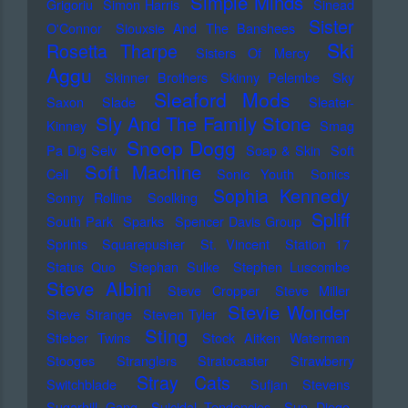
Simple Minds
Grigoriu
Simon Harris
Sinead
Sister
O'Connor
Siouxsie And The Banshees
Ski
Rosetta Tharpe
Sisters Of Mercy
Aggu
Skinner Brothers
Skinny Pelembe
Sky
Sleaford Mods
Saxon
Slade
Sleater-
Sly And The Family Stone
Kinney
Smag
Snoop Dogg
Pa Dig Selv
Soap & Skin
Soft
Soft Machine
Cell
Sonic Youth
Sonics
Sophia Kennedy
Sonny Rollins
Soolking
Spliff
South Park
Sparks
Spencer Davis Group
Sprints
Squarepusher
St. Vincent
Station 17
Status Quo
Stephan Sulke
Stephen Luscombe
Steve Albini
Steve Cropper
Steve Miller
Stevie Wonder
Steve Strange
Steven Tyler
Sting
Stieber Twins
Stock Aitken Waterman
Stooges
Stranglers
Stratocaster
Strawberry
Stray Cats
Switchblade
Sufjan Stevens
Sugarhill Gang
Suicidal Tendencies
Sun Diego