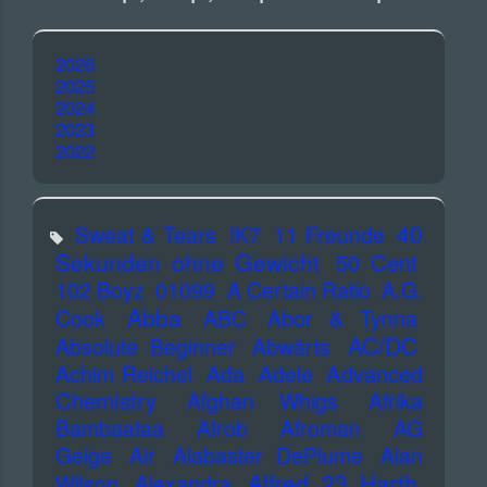
2026
2025
2024
2023
2022
40
Sweat & Tears
!K7
11 Freunde
Sekunden ohne Gewicht
50 Cent
102 Boyz
01099
A Certain Ratio
A.G.
Abba
Cook
ABC
Abor & Tynna
AC/DC
Absolute Beginner
Abwärts
Advanced
Achim Reichel
Ada
Adele
Chemistry
Afghan Whigs
Afrika
Bambaataa
Afrob
Afroman
AG
Geige
Air
Alabaster DePlume
Alan
Alfred 23 Harth
Wilson
Alexandra