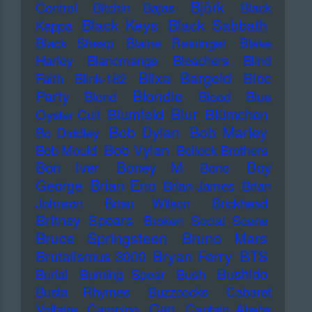
Björk
Control
Bitchin Bajas
Black
Black Keys
Black Sabbath
Kappa
Black Sheep
Blaine Reininger
Blake
Harley
Blancmange
Bleachers
Blind
Blixa Bargeld
Bloc
Faith
Blink-182
Blondie
Party
Blond
Blood
Blue
Blur
Blumfeld
Blümchen
Oyster Cult
Bob Dylan
Bob Marley
Bo Diddley
Bob Vylan
Bob Mould
Bollock Brothers
Bon Iver
Boney M
Boy
Bono
Brian Eno
George
Brian James
Brian
Johnson
Brian Wilson
Brickhead
Britney Spears
Broken Social Scene
Bruce Springsteen
Bruno Mars
Bryan Ferry
BTS
Brutalismus 3000
Bushido
Burial
Burning Spear
Bush
Busta Rhymes
Buzzcocks
Cabaret
Can
Voltaire
Campino
Captain Ahabs