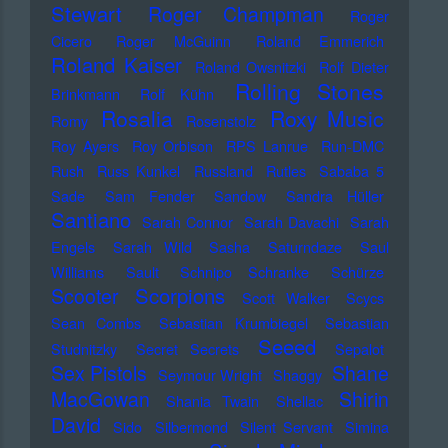
Stewart
Roger Champman
Roger
Cicero
Roger McGuinn
Roland Emmerich
Roland Kaiser
Roland Owsnitzki
Rolf Dieter
Rolling Stones
Brinkmann
Rolf Kühn
Rosalia
Roxy Music
Romy
Rosenstolz
Roy Ayers
Roy Orbison
RPS Lanrue
Run-DMC
Rush
Russ Kunkel
Russland
Rutles
Sababa 5
Sade
Sam Fender
Sandow
Sandra Hüller
Santiano
Sarah Connor
Sarah Davachi
Sarah
Engels
Sarah Wild
Sasha
Saturndaze
Saul
Williams
Sault
Schnipo Schranke
Schürze
Scorpions
Scooter
Scott Walker
Scycs
Sean Combs
Sebastian Krumbiegel
Sebastian
Seeed
Studnitzky
Secret Secrets
Sepalot
Sex Pistols
Shane
Seymour Wright
Shaggy
MacGowan
Shirin
Shania Twain
Shellac
David
Sido
Silbermond
Silent Servant
Simina