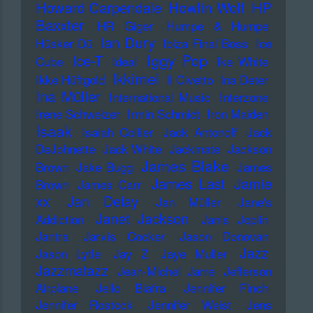
Howard Carpendale
Howlin Wolf
HP
Baxxter
HR Giger
Humpe & Humpe
Ian Dury
Hüsker Dü
Ibiza Final Boss
Ice
Iggy Pop
Ice-T
Cube
Ideal
Ike White
Ikkimel
Ikke Hüftgold
Il Civetto
Ina Deter
Ina Müller
International Music
Interzone
Irene Schweizer
Irmin Schmidt
Iron Maiden
Isaak
Isaiah Collier
Jack Antonoff
Jack
DeJohnette
Jack White
Jackmate
Jackson
James Blake
Brown
Jake Bugg
James
James Last
Jamie
Brown
James Carr
xx
Jan Delay
Jan Müller
Jane's
Janet Jackson
Addiction
Janis Joplin
Jantra
Jarvis Cocker
Jason Donovan
Jazz
Jason Lytle
Jay Z
Jaye Muller
Jazzmatazz
Jean-Michel Jarre
Jefferson
Airplane
Jello Biafra
Jennifer Finch
Jennifer Rostock
Jennifer Weist
Jens