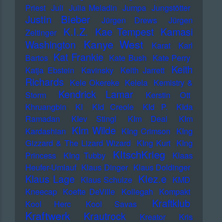
Priest
Juli
Julia Meladin
Jumpa
Jungstötter
Justin Bieber
Jürgen Drews
Jürgen
K.I.Z.
Kae Tempest
Kamasi
Zeltinger
Kanye West
Washington
Karat
Karl
Kat Frankie
Bartos
Kate Bush
Kate Perry
Keith
Katja Ebstein
Kavinsky
Keith Jarrett
Richards
Kele Okereke
Kelela
Kemistry &
Kendrick Lamar
Storm
Kerstin Ott
Khruangbin
KI
KId Creole
KId P.
KIda
Ramadan
KIev Stingl
KIm Deal
KIm
KIm Wilde
Kardashian
KIng Crimson
KIng
Gizzard & The Lizard Wizard
KIng Kurt
KIng
KItschKrieg
Princess
KIng Tubby
Klaas
Heufer-Umlauf
Klaus Dinger
Klaus Doldinger
Klez.e
Klaus Lage
Klaus Schulze
KMD
Kneecap
Koefte DeVille
Kollegah
Kompakt
Kraftklub
Kool Herc
Kool Savas
Kraftwerk
Krautrock
Kreator
Kris