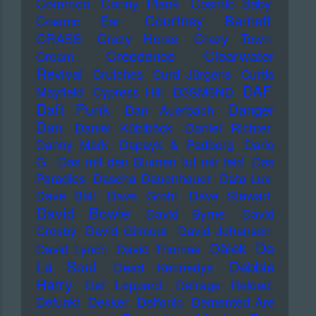
Common
Conny Plank
Cosmic Baby
Courtney Barnett
Cosmic Ear
CRASS
Crazy Horse
Crazy Town
Creedence Clearwater
Cream
Revival
Crutches
Curd Jürgens
Curtis
DAF
Mayfield
Cypress Hill
D3SM6ND
Daft Punk
Danger
Dan Auerbach
Dan
Daniel Küblböck
Daniel Richter
Danny Mark
Dapayk & Padberg
Dario
G.
Das mit den Blumen tut mir leid
Das
Paradies
Dascha Dauenhauer
Data Luv
Dave Ball
Dave Grohl
Dave Stewart
David Bowie
David Byrne
David
Crosby
David Gilmour
David Johansen
De
Dälek
David Lynch
David Thomas
La Soul
Debbie
Dead Kennedys
Harry
Def Leppard
Defrage Reload
Defunkt
Dekker
Delfonic
Demented Are