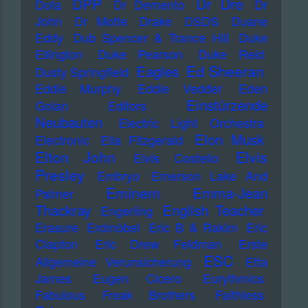
Dr Dre
DPP
Dota
Dr Demento
Dr
John
Dr Motte
Drake
DSDS
Duane
Eddy
Dub Spencer & Trance Hill
Duke
Ellington
Duke Pearson
Duke Reid
Ed Sheeran
Eagles
Dusty Springfield
Eddie Murphy
Eddie Vedder
Eden
Einstürzende
Golan
Editors
Neubauten
Electric Light Orchestra
Elon Musk
Electronic
Ella Fitzgerald
Elton John
Elvis
Elvis Costello
Presley
Embryo
Emerson Lake And
Eminem
Emma-Jean
Palmer
Thackray
English Teacher
Engerling
Erasure
Erdmöbel
Eric B & Rakim
Eric
Clapton
Eric Drew Feldman
Erste
ESC
Allgemeine Verunsicherung
Etta
James
Eugen Cicero
Eurythmics
Fabulous Freak Brothers
Faithless