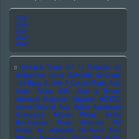
2026
2025
2024
2023
2022
40
Sweat & Tears
!K7
11 Freunde
Sekunden ohne Gewicht
50 Cent
102 Boyz
01099
A Certain Ratio
A.G.
Abba
Cook
ABC
Abor & Tynna
AC/DC
Absolute Beginner
Abwärts
Advanced
Achim Reichel
Ada
Adele
Chemistry
Afghan Whigs
Afrika
Bambaataa
Afrob
Afroman
AG
Geige
Air
Alabaster DePlume
Alan
Alfred 23 Harth
Wilson
Alexandra