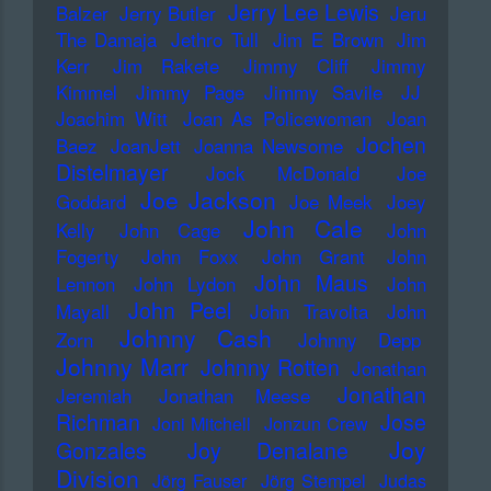
Jerry Lee Lewis
Balzer
Jerry Butler
Jeru
The Damaja
Jethro Tull
Jim E Brown
Jim
Kerr
Jim Rakete
Jimmy Cliff
Jimmy
Kimmel
Jimmy Page
Jimmy Savile
JJ
Joachim Witt
Joan As Policewoman
Joan
Jochen
Baez
JoanJett
Joanna Newsome
Distelmayer
Jock McDonald
Joe
Joe Jackson
Goddard
Joe Meek
Joey
John Cale
Kelly
John Cage
John
Fogerty
John Foxx
John Grant
John
John Maus
Lennon
John Lydon
John
John Peel
Mayall
John Travolta
John
Johnny Cash
Zorn
Johnny Depp
Johnny Marr
Johnny Rotten
Jonathan
Jonathan
Jeremiah
Jonathan Meese
Richman
Jose
Joni Mitchell
Jonzun Crew
Joy
Gonzales
Joy Denalane
Division
Jörg Fauser
Jörg Stempel
Judas