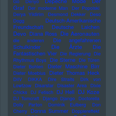
Depeche Mode
Der
Go
Denyo
Graf
Der moderne Man
Der Popolski
Derya Yildirim
Desmond Dekker
Deso
Deutsch-Amerikanische
Dogg
Freundschaft
Deutsche Laichen
Devo
Die Aeronauten
Diana Ross
Die angefahrenen
die anderen
Die Ärzte
Schulkinder
Die
Fantastischen Vier
Die Regierung
Die
Die Sterne
Rhythmus Boys
Die Türen
Dieter Maschine Birr
Dieter Bohlen
Dieter Thomas Heck
Dieter Moebius
DiIV
DIKKA
Dire Straits
Dirk von
Lowtzow
Disarstar
Disaster Area
Dixie
DJ Koze
DJ Hell
Chicks
DJ Fetisch
DJ Tomcraft
Django Django
Doctorella
Dolly Parton
Dominik Eulberg
Don
Donna Summer
Cherry
Dopplereffekt