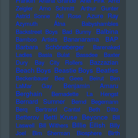
Franklin
Ariana Grande
Ariel Pink
Arnd
Zeigler
Arno Schmitt
Arthur Gunter
Azure Ray
Astrid Sonne
Axl Rose
Azymuth
Ätna
Babyshambles
Balbina
Backstreet Boys
Bad Bunny
Bananarama
BAP
Bamboo Artists
Barbara Schöneberger
Barenaked
Ladies
Basia Bulat
Bassdee
Baxter
Bazzazian
Dury
Bay City Rollers
Beach Boys
Beastie Boys
Beatles
Beckenbauer
Bee Gees
Beirut
Ben
Benjamin Amaru
LaMar Gay
Berghain
Bernadette La Hengst
Bernard Sumner
Bernd Begemann
Berq
Bertrand Cantat
Beth Ditto
Betti Kruse
Beyonce
Betterov
Bill
Billie Eilish
Laswell
Bill Withers
Billy
Joel
Bim Sherman
Biosphere
Birth