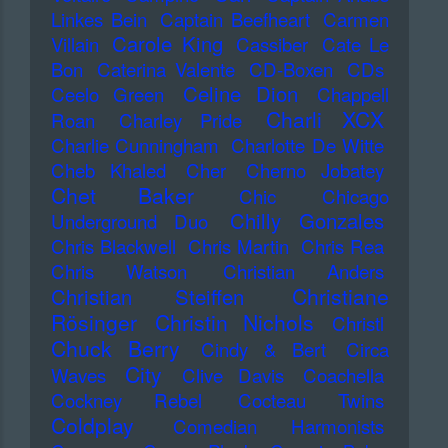
Linkes Bein
Captain Beefheart
Carmen
Carole King
Villain
Cassiber
Cate Le
Bon
Caterina Valente
CD-Boxen
CDs
Celine Dion
Ceelo Green
Chappell
Charli XCX
Roan
Charley Pride
Charlie Cunningham
Charlotte De Witte
Cheb Khaled
Cher
Cherno Jobatey
Chet Baker
Chic
Chicago
Chilly Gonzales
Underground Duo
Chris Blackwell
Chris Martin
Chris Rea
Chris Watson
Christian Anders
Christiane
Christian Steiffen
Rösinger
Christin Nichols
Christl
Chuck Berry
Cindy & Bert
Circa
City
Waves
Clive Davis
Coachella
Cockney Rebel
Cocteau Twins
Coldplay
Comedian Harmonists