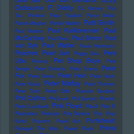
Oskar Sala
Osbourne
P. Diddy
P.J. Harvey
Pan
Tau
Pankow
Papo Yoplack
Parov Stelar
Patti Smith
Patrick Wagner
Patrick Walden
Paul Kalkbrenner
Paul
Paul Heaton
McCartney
Paul Simon
Paul
Paul Nero
Paul Weller
van Dyk
Paula Hartmann
Pere
Peaches
Pearl Jam
Peggy Gou
Pet Shop Boys
Ubu
Perrecy
Pete
Peter
Seeger
Peter Doherty
Peter Evans
Fox
Peter Hein
Peter Green
Peter Hook
Peter Maffay
Peter Kraus
Peter Thomas
Peter Tosh
Petter Eldh
Pharoah Sanders
Phil Collins
Phil Lesh
Phil Spector
Photek
Pink Floyd
Pietro Lombardi
Pitbull
Plan B
Plasmatics
Polecats
Poly Styrene
Pop
Pop-
Portishead
Kultur
Popcorn
Popol Vuh
Primal
Portugal The Man
Power Plush