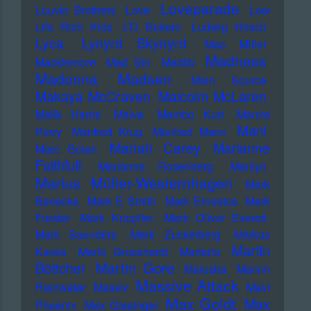
Loveparade
Louvin Brothers
Love
Low
Life Rich Kids
LTJ Bukem
Ludwig Hirsch
Lyca
Lynyrd Skynyrd
Mac Miller
Madness
Macklemore
Mad Sin
Madlib
Madonna
Madsen
Main Source
Makaya McCraven
Malcolm McLaren
Malik Harris
Malva
Mambo Kurt
Mamie
Mani
Perry
Manfred Krug
Manfred Mann
Mariah Carey
Marianne
Marc Bolan
Faithfull
Marianne Rosenberg
Marilyn
Marius Müller-Westernhagen
Mark
Benecke
Mark E Smith
Mark Ernestus
Mark
Forster
Mark Knopfler
Mark Oliver Everett
Mark Saunders
Mark Zuckerberg
Markus
Martin
Kavka
Marlo Grosshardt
Marteria
Martin Gore
Böttcher
Marusha
Marvin
Massive Attack
Rainwater
Massiv
Mavi
Max Goldt
Max
Phoenix
Max Giesinger