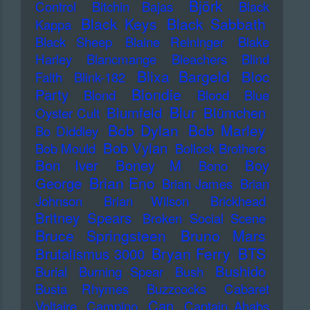
Björk
Control
Bitchin Bajas
Black
Black Keys
Black Sabbath
Kappa
Black Sheep
Blaine Reininger
Blake
Harley
Blancmange
Bleachers
Blind
Blixa Bargeld
Bloc
Faith
Blink-182
Blondie
Party
Blond
Blood
Blue
Blur
Blumfeld
Blümchen
Oyster Cult
Bob Dylan
Bob Marley
Bo Diddley
Bob Vylan
Bob Mould
Bollock Brothers
Bon Iver
Boney M
Boy
Bono
Brian Eno
George
Brian James
Brian
Johnson
Brian Wilson
Brickhead
Britney Spears
Broken Social Scene
Bruce Springsteen
Bruno Mars
Bryan Ferry
BTS
Brutalismus 3000
Bushido
Burial
Burning Spear
Bush
Busta Rhymes
Buzzcocks
Cabaret
Can
Voltaire
Campino
Captain Ahabs