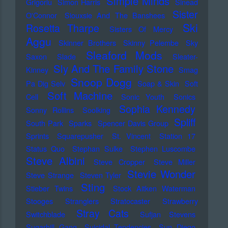
Simple Minds
Grigoriu
Simon Harris
Sinead
Sister
O'Connor
Siouxsie And The Banshees
Ski
Rosetta Tharpe
Sisters Of Mercy
Aggu
Skinner Brothers
Skinny Pelembe
Sky
Sleaford Mods
Saxon
Slade
Sleater-
Sly And The Family Stone
Kinney
Smag
Snoop Dogg
Pa Dig Selv
Soap & Skin
Soft
Soft Machine
Cell
Sonic Youth
Sonics
Sophia Kennedy
Sonny Rollins
Soolking
Spliff
South Park
Sparks
Spencer Davis Group
Sprints
Squarepusher
St. Vincent
Station 17
Status Quo
Stephan Sulke
Stephen Luscombe
Steve Albini
Steve Cropper
Steve Miller
Stevie Wonder
Steve Strange
Steven Tyler
Sting
Stieber Twins
Stock Aitken Waterman
Stooges
Stranglers
Stratocaster
Strawberry
Stray Cats
Switchblade
Sufjan Stevens
Sugarhill Gang
Suicidal Tendencies
Sun Diego