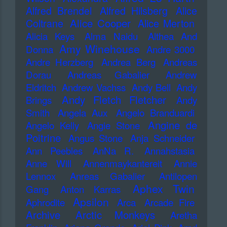
Alfred Brendel
Alfred Hilsberg
Alice
Alice Cooper
Coltrane
Alice Merton
Alicia Keys
Alma Naidu
Althea And
Amy Winehouse
Donna
Andre 3000
Andre Herzberg
Andrea Berg
Andreas
Dorau
Andreas Gabalier
Andrew
Eldritch
Andrew Vachss
Andy Bell
Andy
Andy Fletch Fletcher
Brings
Andy
Smith
Angela Aux
Angelo Branduardi
Angine de
Angelo Kelly
Angie Stone
Poitrine
Angus Stone
Anja Schneider
Ann Peebles
AnNa R.
Annahstasia
Anne Will
Annenmaykantereit
Annie
Lennox
Anreas Gabalier
Antilopen
Aphex Twin
Gang
Anton Karras
Apsilon
Aphrodite
Arca
Arcade Fire
Archive
Arctic Monkeys
Aretha