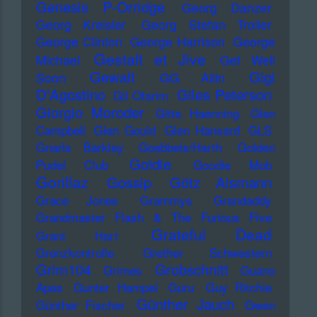
Genesis P-Orridge
Georg Danzer
Georg Kreisler
Georg Stefan Troller
George Clinton
George Harrison
George
Gestalt et Jive
Michael
Get Well
Gewalt
Gigi
Soon
GG Allin
D'Agostino
Giles Peterson
Gil Ofarim
Giorgio Moroder
Gitte Haenning
Glen
Campbell
Glen Gould
Glen Hansard
GLS
Gnarls Barkley
Goebbels/Harth
Golden
Goldie
Pudel Club
Goodie Mob
Gorillaz
Gossip
Götz Alsmann
Grace Jones
Grammys
Grandaddy
Grandmaster Flash & The Furious Five
Grateful Dead
Grant Hart
Grenzkontrolle
Grether Schwestern
Grim104
Grobschnitt
Grimes
Guano
Apes
Gunter Hampel
Guru
Guy Ritchie
Günther Jauch
Günther Fischer
Gwen