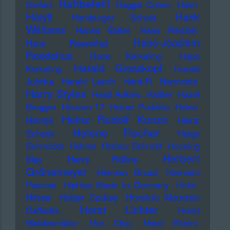
Haftbefehl
Stefani
Haggai Cohen
Haim
Haiyti
Hank
Hamburger Schule
Williams
Hanns Eisler
Hans Reichel
Hans-Joachim
Hans Rosenthal
Roedelius
Haoe Kerkeling
Hape
Harald Grosskopf
Kerkeling
Harald
Juhnke
Harald Lesch
Hard-Fi
Harmonia
Harry Styles
Hasil Adkins
Hattler
Hazel
Brugger
Heaven 17
Heiner Pudelko
Heino
Heinz Rudolf Kunze
Heintje
Heinz
Helene Fischer
Schenk
Helge
Schneider
Helmet
Helmut Schmidt
Henning
Herbert
May
Henry Rollins
Grönemeyer
Herman Brood
Hermeto
Pascoal
HipHop Made in Germany
Hitler
Hitster
Holger Czukay
Honolulu Mountain
Horst Lichter
Daffodils
Horst
Weidenmüller
Hot Chip
Hotel Rimini