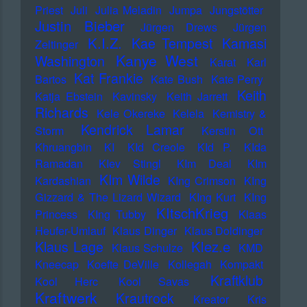
Priest
Juli
Julia Meladin
Jumpa
Jungstötter
Justin Bieber
Jürgen Drews
Jürgen
K.I.Z.
Kae Tempest
Kamasi
Zeltinger
Kanye West
Washington
Karat
Karl
Kat Frankie
Bartos
Kate Bush
Kate Perry
Keith
Katja Ebstein
Kavinsky
Keith Jarrett
Richards
Kele Okereke
Kelela
Kemistry &
Kendrick Lamar
Storm
Kerstin Ott
Khruangbin
KI
KId Creole
KId P.
KIda
Ramadan
KIev Stingl
KIm Deal
KIm
KIm Wilde
Kardashian
KIng Crimson
KIng
Gizzard & The Lizard Wizard
KIng Kurt
KIng
KItschKrieg
Princess
KIng Tubby
Klaas
Heufer-Umlauf
Klaus Dinger
Klaus Doldinger
Klez.e
Klaus Lage
Klaus Schulze
KMD
Kneecap
Koefte DeVille
Kollegah
Kompakt
Kraftklub
Kool Herc
Kool Savas
Kraftwerk
Krautrock
Kreator
Kris