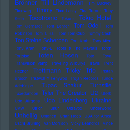
Brönner
Till Lindemann
Tim Buckley
Timmy
Timewarp
Timo Lassy
Tina Turner
Toby
Tocotronic
Tokio Hotel
Keith
Tokens
Tom Odell
Tom Gerhardt
Tom Lehrer
Tom
Robinson
Tom T. Hall
Tom Tom Club
Tommy Cash
Ton Steine Scherben
Toni Krahl
Tony Allen
Tony Krahl
Tony-L
Toots & The Maytals
Torch
Toten Hosen
Tortoise
Toto
Toya
Transvision Vamp
Traveling Wilburys
Travis
Trent
Trettmann
Trio
Tricky
Reznor
Tristan
Brusch
Tristwch Y Fenywod
Trojan Records
Tunde
Tupac Shakur
Turnstile
Adebimpe
U2
Tyler The Creator
Tuxedomoon
UB40
Udo Lindenberg
Ukraine
Udo Jürgens
UKW
Ulrich Tukur
Ultravox
Underworld
Unheilig
Unionen
Uriah Heep
USA for Africa
Uschi Brüning
Van Morrison
Vicky Leandros
Vince