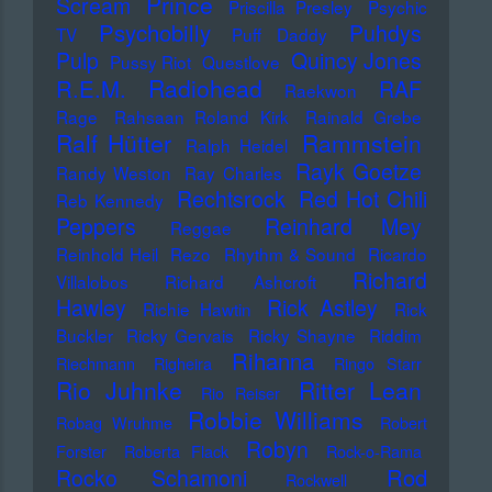
Prince
Scream
Priscilla Presley
Psychic
Psychobilly
Puhdys
TV
Puff Daddy
Pulp
Quincy Jones
Pussy Riot
Questlove
Radiohead
R.E.M.
RAF
Raekwon
Rage
Rahsaan Roland Kirk
Rainald Grebe
Ralf Hütter
Rammstein
Ralph Heidel
Rayk Goetze
Randy Weston
Ray Charles
Rechtsrock
Red Hot Chili
Reb Kennedy
Peppers
Reinhard Mey
Reggae
Reinhold Heil
Rezo
Rhythm & Sound
Ricardo
Richard
Villalobos
Richard Ashcroft
Hawley
Rick Astley
Richie Hawtin
Rick
Buckler
Ricky Gervais
Ricky Shayne
Riddim
Rihanna
Riechmann
Righeira
Ringo Starr
Rio Juhnke
Ritter Lean
Rio Reiser
Robbie Williams
Robag Wruhme
Robert
Robyn
Forster
Roberta Flack
Rock-o-Rama
Rod
Rocko Schamoni
Rockwell