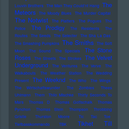
The
Louvin Brothers
The Man They Could'nt Hang
Meteors
The Moody Blues
The Murder Capital
The Notwist
The Platters
The Pogues
The
The Prodigy
Police
The Residents
The
Routes
The Seeds
The Selecter
The Sha La Das
The Smiths
The Smashing Pumpkins
The Soft
The Stone
Moon
The Sound
The Specials
Roses
The Velvet
The Streets
The Strokes
Underground
The Ventures
The Verve
The
Walkabouts
The Weather Station
The Wedding
The Weeknd
Present
The Who
The Wings
The Wirtschaftswunder
The Zombies
Thees
Uhlmann
Them
Thilo Mischke
Thirty Seconds To
Mars
Thomas D
Thomas Gottschalk
Thomas
Pynchon
Thomas Stein
Thompson
Throbbing
Gristle
Thurston Moore
Tic Tac Toe
Till
Tikhet
Tiefbasskommando TBK