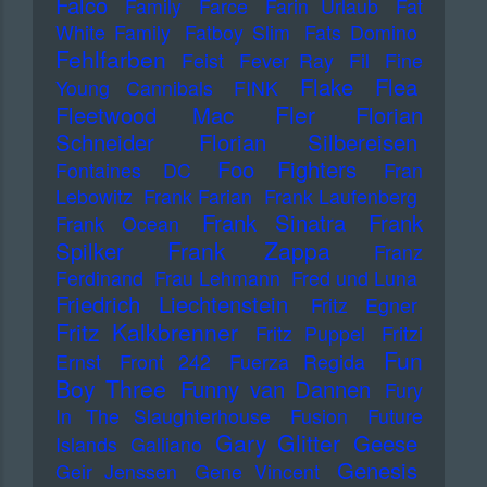
Falco
Family
Farce
Farin Urlaub
Fat
White Family
Fatboy Slim
Fats Domino
Fehlfarben
Feist
Fever Ray
Fil
Fine
Flake
Flea
Young Cannibals
FINK
Fler
Fleetwood Mac
Florian
Schneider
Florian Silbereisen
Foo Fighters
Fontaines DC
Fran
Lebowitz
Frank Farian
Frank Laufenberg
Frank Sinatra
Frank
Frank Ocean
Frank Zappa
Spilker
Franz
Ferdinand
Frau Lehmann
Fred und Luna
Friedrich Liechtenstein
Fritz Egner
Fritz Kalkbrenner
Fritz Puppel
Fritzi
Fun
Ernst
Front 242
Fuerza Regida
Boy Three
Funny van Dannen
Fury
In The Slaughterhouse
Fusion
Future
Gary Glitter
Geese
Islands
Galliano
Genesis
Geir Jenssen
Gene Vincent