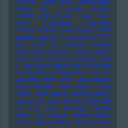
Common
Conny Plank
Cosmic Baby
Courtney Barnett
Cosmic Ear
CRASS
Crazy Horse
Crazy Town
Creedence Clearwater
Cream
Revival
Crutches
Curd Jürgens
Curtis
DAF
Mayfield
Cypress Hill
D3SM6ND
Daft Punk
Danger
Dan Auerbach
Dan
Daniel Küblböck
Daniel Richter
Danny Mark
Dapayk & Padberg
Dario
G.
Das mit den Blumen tut mir leid
Das
Paradies
Dascha Dauenhauer
Data Luv
Dave Ball
Dave Grohl
Dave Stewart
David Bowie
David Byrne
David
Crosby
David Gilmour
David Johansen
De
Dälek
David Lynch
David Thomas
La Soul
Debbie
Dead Kennedys
Harry
Def Leppard
Defrage Reload
Defunkt
Dekker
Delfonic
Demented Are