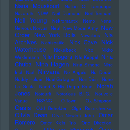
Nana Mouskouri
Nation Of Language
Nazareth
NDW
Neil Diamond
Neil Tennant
Neil Young
Nekromantix
Nemo
Nena
New
Nervous Norvus
Neu!
New Model Army
Order
New York Dolls
Nia
Newcleus
Nick
Archives
Nick Cave
Nichtseattle
Waterhouse
Nickelback
Nico
Nikko
Nile Rogers
Nina
Weidemann
Nils Keppel
Nina Hagen
Chuba
Nina Simone
Nine
Nirvana
Inch Nail
No Angels
No Doubt
Noddy Holder
Noel Gallagher
Noir Désir
Nono
Norah
La Grinta
Noori & His Dorpa Band
Jones
Notdurft
Notorious B.I.G.
Nouvelle
Vague
NSYNC
O-Town
O.J.Simpson
Oasis
Odd Beholder
Olga Reznichenko
Olivia Dean
Omar
Olivia Newton John
Romero
Omer Klein Trio
One Direction
Ozzy
Otto von Bismarck