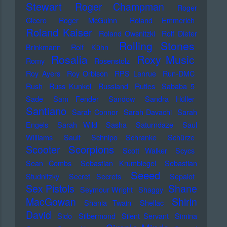
Stewart
Roger Champman
Roger
Cicero
Roger McGuinn
Roland Emmerich
Roland Kaiser
Roland Owsnitzki
Rolf Dieter
Rolling Stones
Brinkmann
Rolf Kühn
Rosalia
Roxy Music
Romy
Rosenstolz
Roy Ayers
Roy Orbison
RPS Lanrue
Run-DMC
Rush
Russ Kunkel
Russland
Rutles
Sababa 5
Sade
Sam Fender
Sandow
Sandra Hüller
Santiano
Sarah Connor
Sarah Davachi
Sarah
Engels
Sarah Wild
Sasha
Saturndaze
Saul
Williams
Sault
Schnipo Schranke
Schürze
Scorpions
Scooter
Scott Walker
Scycs
Sean Combs
Sebastian Krumbiegel
Sebastian
Seeed
Studnitzky
Secret Secrets
Sepalot
Sex Pistols
Shane
Seymour Wright
Shaggy
MacGowan
Shirin
Shania Twain
Shellac
David
Sido
Silbermond
Silent Servant
Simina