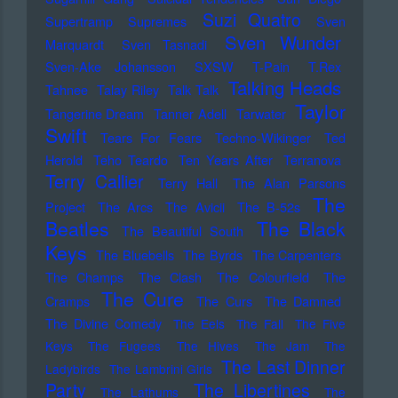
Suzi Quatro
Supertramp
Supremes
Sven
Sven Wunder
Marquardt
Sven Tasnadi
Sven-Ake Johansson
SXSW
T-Pain
T.Rex
Talking Heads
Tahnee
Talay Riley
Talk Talk
Taylor
Tangerine Dream
Tanner Adell
Tarwater
Swift
Tears For Fears
Techno-Wikinger
Ted
Herold
Teho Teardo
Ten Years After
Terranova
Terry Callier
Terry Hall
The Alan Parsons
The
Project
The Arcs
The Avicii
The B-52s
Beatles
The Black
The Beautiful South
Keys
The Bluebells
The Byrds
The Carpenters
The Champs
The Clash
The Colourfield
The
The Cure
Cramps
The Curs
The Damned
The Divine Comedy
The Eels
The Fall
The Five
Keys
The Fugees
The Hives
The Jam
The
The Last Dinner
Ladybirds
The Lambrini Girls
Party
The Libertines
The Lathums
The