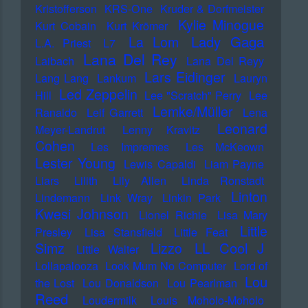
Kristofferson
KRS-One
Kruder & Dorfmeister
Kylie Minogue
Kurt Cobain
Kurt Krömer
Lady Gaga
La Lom
L.A. Priest
L7
Lana Del Rey
Laibach
Lana Del Reyy
Lars Eidinger
Lang Lang
Lankum
Lauryn
Led Zeppelin
Hill
Lee "Scratch" Perry
Lee
Lemke/Müller
Ranaldo
Leif Garrett
Lena
Leonard
Meyer-Landrut
Lenny Kravitz
Cohen
Les Impremes
Les McKeown
Lester Young
Lewis Capaldi
Liam Payne
Liars
Lilith
Lily Allen
Linda Ronstadt
Linton
Lindemann
Link Wray
Linkin Park
Kwesi Johnson
Lionel Richie
Lisa Mary
Little
Presley
Lisa Stansfield
Little Feat
LL Cool J
Simz
Lizzo
Little Walter
Lollapalooza
Look Mum No Computer
Lord of
Lou
the Lost
Lou Donaldson
Lou Pearlman
Reed
Loudermilk
Louis Moholo-Moholo