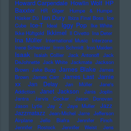
Howard Carpendale
Howlin Wolf
HP
Baxxter
HR Giger
Humpe & Humpe
Ian Dury
Hüsker Dü
Ibiza Final Boss
Ice
Iggy Pop
Ice-T
Cube
Ideal
Ike White
Ikkimel
Ikke Hüftgold
Il Civetto
Ina Deter
Ina Müller
International Music
Interzone
Irene Schweizer
Irmin Schmidt
Iron Maiden
Isaak
Isaiah Collier
Jack Antonoff
Jack
DeJohnette
Jack White
Jackmate
Jackson
James Blake
Brown
Jake Bugg
James
James Last
Jamie
Brown
James Carr
xx
Jan Delay
Jan Müller
Jane's
Janet Jackson
Addiction
Janis Joplin
Jantra
Jarvis Cocker
Jason Donovan
Jazz
Jason Lytle
Jay Z
Jaye Muller
Jazzmatazz
Jean-Michel Jarre
Jefferson
Airplane
Jello Biafra
Jennifer Finch
Jennifer Rostock
Jennifer Weist
Jens