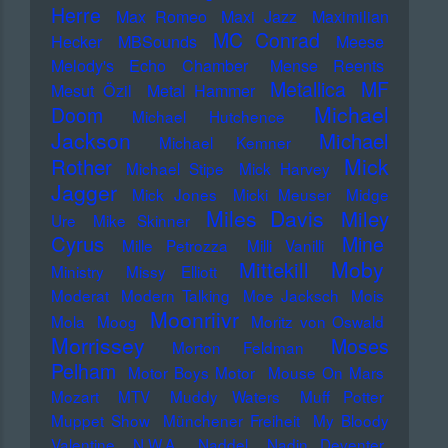
Herre
Max Romeo
Maxi Jazz
Maximilian
MC Conrad
Hecker
MBSounds
Meese
Melody's Echo Chamber
Mense Reents
Metallica
MF
Mesut Özil
Metal Hammer
Michael
Doom
Michael Hutchence
Jackson
Michael
Michael Kemner
Mick
Rother
Michael Stipe
Mick Harvey
Jagger
Mick Jones
Micki Meuser
Midge
Miles Davis
Miley
Ure
Mike Skinner
Cyrus
Mine
Mille Petrozza
Milli Vanilli
Moby
Mittekill
Ministry
Missy Elliott
Moderat
Modern Talking
Moe Jacksch
Mois
Moonriivr
Mola
Moog
Moritz von Oswald
Morrissey
Moses
Morton Feldman
Pelham
Motor Boys Motor
Mouse On Mars
Mozart
MTV
Muddy Waters
Muff Potter
Muppet Show
Münchener Freiheit
My Bloody
Valentine
N.W.A.
Naddel
Nadin Deventer