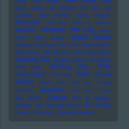
Clarke
Vince Staples
Violent Femmes
Virgin
Steele
Visage
Viv Albertine
Von Spar
Von
Südenfed
Walker Brothers
Wanda
Warpaint
Watergate
Web Web
Weird Al Yankovic
Westbam
WeJazz
Wet Leg
Wham
Wiglaf Droste
Wham!
White Stripes
Wildecker Herzbuben
Will Ferrell
William Shatner
Willie Nelson
Wolf Biermann
Wolf Wondratschek
Wolfgang Flür
Wolfgang Zechner
Woodstock
Wu-Tang Clan
X-Mal
World Party
Xatar
Xavier
Deutschland
X-Ray Spex
Naidoo
Yassin
Yeule
Yoko Ono
Yousuke
Yungblud
Yukimatsu
Yves Tumor
Z-Pain
Zah1de
Zach Condon
Zaho De Sagazan
Zoh Amba
Zartmann
Zaz
Zick Zack Records
Zombies
Zoot Money
Zugezogen Maskulin