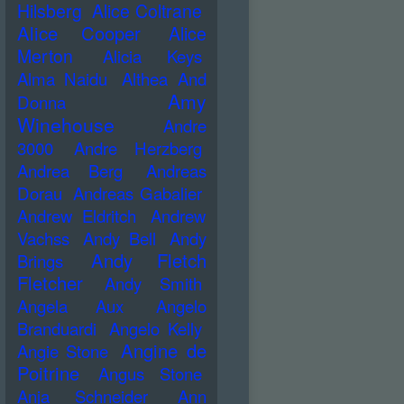
Hilsberg
Alice Coltrane
Alice Cooper
Alice
Merton
Alicia Keys
Alma Naidu
Althea And
Amy
Donna
Winehouse
Andre
3000
Andre Herzberg
Andrea Berg
Andreas
Dorau
Andreas Gabalier
Andrew Eldritch
Andrew
Vachss
Andy Bell
Andy
Andy Fletch
Brings
Fletcher
Andy Smith
Angela Aux
Angelo
Branduardi
Angelo Kelly
Angine de
Angie Stone
Poitrine
Angus Stone
Anja Schneider
Ann