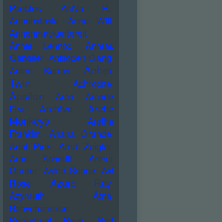
Peebles
AnNa R.
Annahstasia
Anne Will
Annenmaykantereit
Annie Lennox
Anreas
Gabalier
Antilopen Gang
Aphex
Anton Karras
Twin
Aphrodite
Apsilon
Arca
Arcade
Archive
Arctic
Fire
Monkeys
Aretha
Franklin
Ariana Grande
Ariel Pink
Arnd Zeigler
Arno Schmitt
Arthur
Gunter
Astrid Sonne
Axl
Azure Ray
Rose
Azymuth
Ätna
Babyshambles
Backstreet Boys
Bad