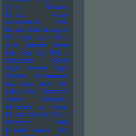
Balbina
Bunny
Bamboo Artists
Bananarama
BAP
Barbara Schöneberger
Barenaked Ladies
Basia
Bulat
Bassdee
Baxter
Dury
Bay City Rollers
Beach
Bazzazian
Boys
Beastie Boys
Beatles
Beckenbauer
Bee Gees
Beirut
Ben
Benjamin
LaMar Gay
Berghain
Amaru
Bernadette La Hengst
Bernard Sumner
Bernd
Begemann
Berq
Bertrand Cantat
Beth