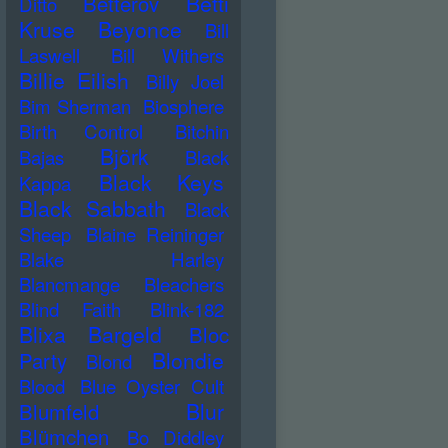
Betti
Betterov
Ditto
Kruse
Beyonce
Bill
Laswell
Bill Withers
Billie Eilish
Billy Joel
Bim Sherman
Biosphere
Birth Control
Bitchin
Björk
Bajas
Black
Black Keys
Kappa
Black Sabbath
Black
Sheep
Blaine Reininger
Blake Harley
Blancmange
Bleachers
Blind Faith
Blink-182
Blixa Bargeld
Bloc
Blondie
Party
Blond
Blood
Blue Oyster Cult
Blur
Blumfeld
Blümchen
Bo Diddley