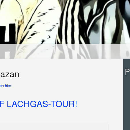
P
gazan
n hier.
UF LACHGAS-TOUR!