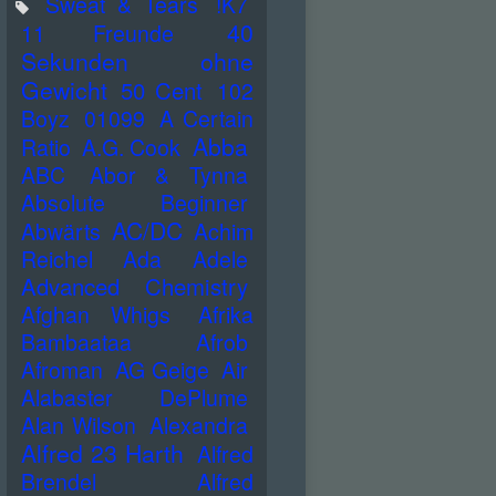
Sweat & Tears
!K7
40
11 Freunde
Sekunden ohne
Gewicht
50 Cent
102
Boyz
01099
A Certain
Abba
Ratio
A.G. Cook
ABC
Abor & Tynna
Absolute Beginner
AC/DC
Abwärts
Achim
Reichel
Ada
Adele
Advanced Chemistry
Afghan Whigs
Afrika
Bambaataa
Afrob
Afroman
AG Geige
Air
Alabaster DePlume
Alan Wilson
Alexandra
Alfred 23 Harth
Alfred
Brendel
Alfred