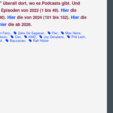
" überall dort, wo es Podcasts gibt. Und
 Episoden von 2022 (1 bis 49).
Hier
die
00).
Hier
die von 2024 (101 bis 152).
Hier
die
hier
die ab 2026.
n Ferry
,
Zaho De Sagazan
,
Fler
,
Max Herre
,
Doom
,
Can
,
KMD
,
Joy Denalane
,
Phil Lesh
,
pf
,
Bazzazian
,
Ralf Hütter