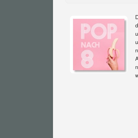
D
d
u
u
r
A
n
w