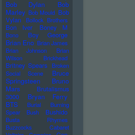
Bob Dylan
Bob
Marley
Bob
Bob Mould
Vylan
Bollock Brothers
Bon Iver
Boney M
Boy George
Bono
Brian Eno
Brian James
Brian Johnson
Brian
Wilson
Brickhead
Britney Spears
Broken
Bruce
Social Scene
Springsteen
Bruno
Mars
Brutalismus
Bryan Ferry
3000
BTS
Burial
Burning
Bushido
Spear
Bush
Busta Rhymes
Buzzcocks
Cabaret
Can
Voltaire
Campino