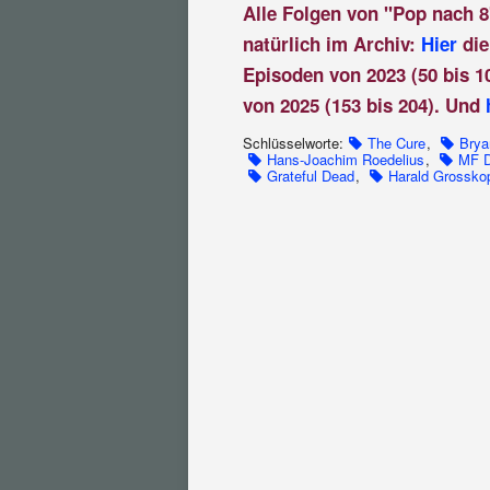
Alle Folgen von "Pop nach 8
natürlich im Archiv:
Hier
die
Episoden von 2023 (50 bis 1
von 2025 (153 bis 204). Und
Schlüsselworte:
The Cure
,
Brya
Hans-Joachim Roedelius
,
MF 
Grateful Dead
,
Harald Grossko