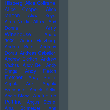
Hilsberg
Alice Coltrane
Alice Cooper
Alice
Merton
Alicia Keys
Alma Naidu
Althea And
Amy
Donna
Winehouse
Andre
3000
Andre Herzberg
Andrea Berg
Andreas
Dorau
Andreas Gabalier
Andrew Eldritch
Andrew
Vachss
Andy Bell
Andy
Andy Fletch
Brings
Fletcher
Andy Smith
Angela Aux
Angelo
Branduardi
Angelo Kelly
Angine de
Angie Stone
Poitrine
Angus Stone
Anja Schneider
Ann