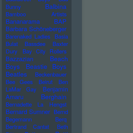
Balbina
Bunny
Bamboo Artists
Bananarama
BAP
Barbara Schöneberger
Barenaked Ladies
Basia
Bulat
Bassdee
Baxter
Dury
Bay City Rollers
Beach
Bazzazian
Boys
Beastie Boys
Beatles
Beckenbauer
Bee Gees
Beirut
Ben
Benjamin
LaMar Gay
Berghain
Amaru
Bernadette La Hengst
Bernard Sumner
Bernd
Begemann
Berq
Bertrand Cantat
Beth