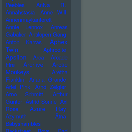
Peebles
AnNa R.
Annahstasia
Anne Will
Annenmaykantereit
Annie Lennox
Anreas
Gabalier
Antilopen Gang
Aphex
Anton Karras
Twin
Aphrodite
Apsilon
Arca
Arcade
Archive
Arctic
Fire
Monkeys
Aretha
Franklin
Ariana Grande
Ariel Pink
Arnd Zeigler
Arno Schmitt
Arthur
Gunter
Astrid Sonne
Axl
Azure Ray
Rose
Azymuth
Ätna
Babyshambles
Backstreet Boys
Bad