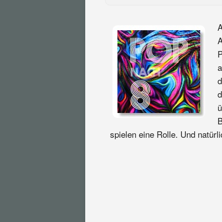
A
A
P
a
d
d
ü
B
spielen eine Rolle. Und natür