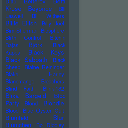
Betti
Betterov
Ditto
Kruse
Beyonce
Bill
Laswell
Bill Withers
Billie Eilish
Billy Joel
Bim Sherman
Biosphere
Birth Control
Bitchin
Björk
Bajas
Black
Black Keys
Kappa
Black Sabbath
Black
Sheep
Blaine Reininger
Blake Harley
Blancmange
Bleachers
Blind Faith
Blink-182
Blixa Bargeld
Bloc
Blondie
Party
Blond
Blood
Blue Oyster Cult
Blur
Blumfeld
Blümchen
Bo Diddley