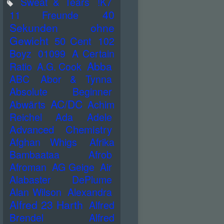
Sweat & Tears
!K7
40
11 Freunde
Sekunden ohne
Gewicht
50 Cent
102
Boyz
01099
A Certain
Abba
Ratio
A.G. Cook
ABC
Abor & Tynna
Absolute Beginner
AC/DC
Abwärts
Achim
Reichel
Ada
Adele
Advanced Chemistry
Afghan Whigs
Afrika
Bambaataa
Afrob
Afroman
AG Geige
Air
Alabaster DePlume
Alan Wilson
Alexandra
Alfred 23 Harth
Alfred
Brendel
Alfred