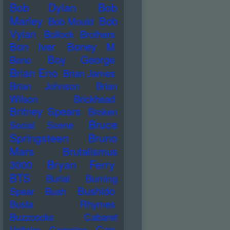
Bob Dylan
Bob
Marley
Bob
Bob Mould
Vylan
Bollock Brothers
Bon Iver
Boney M
Boy George
Bono
Brian Eno
Brian James
Brian Johnson
Brian
Wilson
Brickhead
Britney Spears
Broken
Bruce
Social Scene
Springsteen
Bruno
Mars
Brutalismus
Bryan Ferry
3000
BTS
Burial
Burning
Bushido
Spear
Bush
Busta Rhymes
Buzzcocks
Cabaret
Can
Voltaire
Campino