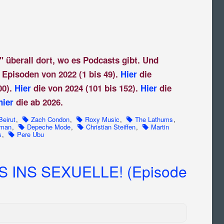
" überall dort, wo es Podcasts gibt. Und
 Episoden von 2022 (1 bis 49).
Hier
die
00).
Hier
die von 2024 (101 bis 152).
Hier
die
hier
die ab 2026.
Beirut
,
Zach Condon
,
Roxy Music
,
The Lathums
,
dman
,
Depeche Mode
,
Christian Steiffen
,
Martin
s
,
Pere Ubu
S INS SEXUELLE! (Episode