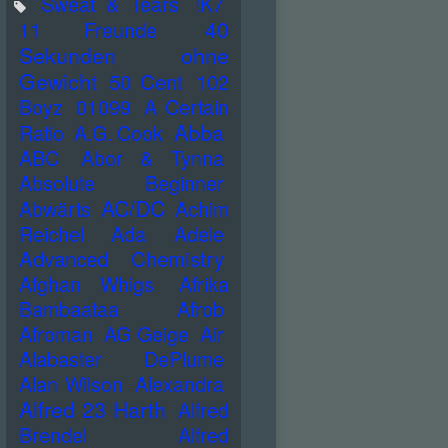
Sweat & Tears
!K7
40
11 Freunde
Sekunden ohne
Gewicht
50 Cent
102
Boyz
01099
A Certain
Abba
Ratio
A.G. Cook
ABC
Abor & Tynna
Absolute Beginner
AC/DC
Abwärts
Achim
Reichel
Ada
Adele
Advanced Chemistry
Afghan Whigs
Afrika
Bambaataa
Afrob
Afroman
AG Geige
Air
Alabaster DePlume
Alan Wilson
Alexandra
Alfred 23 Harth
Alfred
Brendel
Alfred