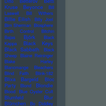
Betti
Betterov
Ditto
Kruse
Beyonce
Bill
Laswell
Bill Withers
Billie Eilish
Billy Joel
Bim Sherman
Biosphere
Birth Control
Bitchin
Björk
Bajas
Black
Black Keys
Kappa
Black Sabbath
Black
Sheep
Blaine Reininger
Blake Harley
Blancmange
Bleachers
Blind Faith
Blink-182
Blixa Bargeld
Bloc
Blondie
Party
Blond
Blood
Blue Oyster Cult
Blur
Blumfeld
Blümchen
Bo Diddley