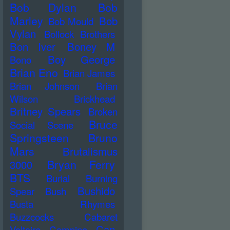
Bob Dylan
Bob
Marley
Bob
Bob Mould
Vylan
Bollock Brothers
Bon Iver
Boney M
Boy George
Bono
Brian Eno
Brian James
Brian Johnson
Brian
Wilson
Brickhead
Britney Spears
Broken
Bruce
Social Scene
Springsteen
Bruno
Mars
Brutalismus
Bryan Ferry
3000
BTS
Burial
Burning
Bushido
Spear
Bush
Busta Rhymes
Buzzcocks
Cabaret
Can
Voltaire
Campino