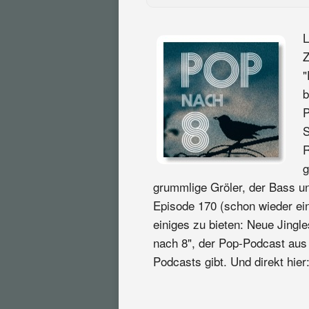
L
Z
"
b
P
S
R
g
grummlige Gröler, der Bass un
Episode 170 (schon wieder ein
einiges zu bieten: Neue Jingl
nach 8", der Pop-Podcast aus 
Podcasts gibt. Und direkt hier