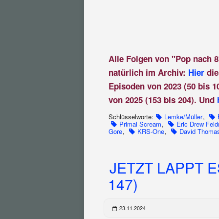
Alle Folgen von "Pop nach 8
natürlich im Archiv:
Hier
die
Episoden von 2023 (50 bis 1
von 2025 (153 bis 204). Und
Schlüsselworte:
Lemke/Müller
,
Primal Scream
,
Eric Drew Fel
Gore
,
KRS-One
,
David Thoma
JETZT LAPPT E
147)
23.11.2024