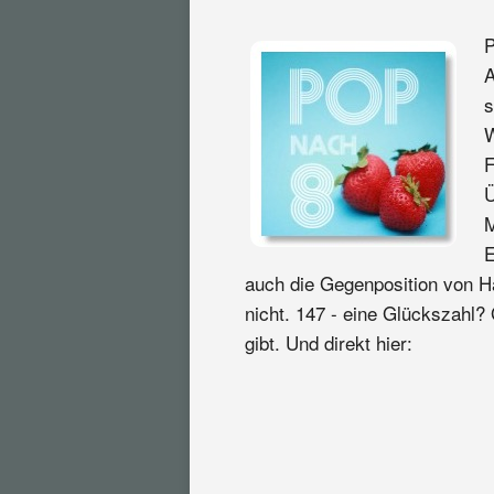
P
A
s
W
F
Ü
M
E
auch die Gegenposition von Hai
nicht. 147 - eine Glückszahl?
gibt. Und direkt hier: