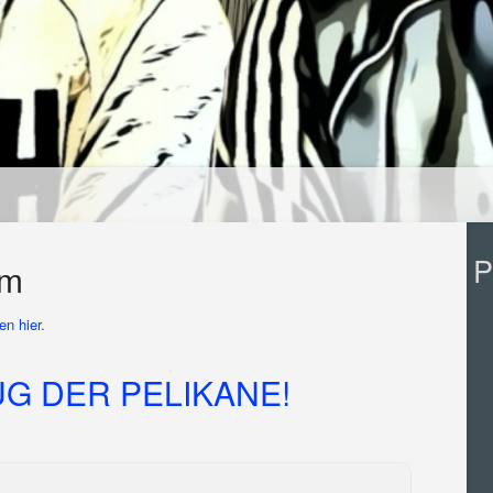
P
am
n hier.
G DER PELIKANE!