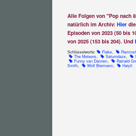
Alle Folgen von "Pop nach 8
natürlich im Archiv:
Hier
die
Episoden von 2023 (50 bis 1
von 2025 (153 bis 204). Und
Schlüsselworte:
Flake
,
Rammst
The Meteors
,
Saturndaze
,
Funny van Dannen
,
Rainald Gr
Smith
,
Wolf Biermann
,
Haiyti