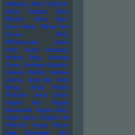
Hilsberg
Alice Coltrane
Alice Cooper
Alice
Merton
Alicia Keys
Alma Naidu
Althea And
Amy
Donna
Winehouse
Andre
3000
Andre Herzberg
Andrea Berg
Andreas
Dorau
Andreas Gabalier
Andrew Eldritch
Andrew
Vachss
Andy Bell
Andy
Andy Fletch
Brings
Fletcher
Andy Smith
Angela Aux
Angelo
Branduardi
Angelo Kelly
Angine de
Angie Stone
Poitrine
Angus Stone
Anja Schneider
Ann