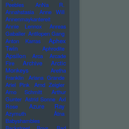
Peebles
AnNa R.
Annahstasia
Anne Will
Annenmaykantereit
Annie Lennox
Anreas
Gabalier
Antilopen Gang
Aphex
Anton Karras
Twin
Aphrodite
Apsilon
Arca
Arcade
Archive
Arctic
Fire
Monkeys
Aretha
Franklin
Ariana Grande
Ariel Pink
Arnd Zeigler
Arno Schmitt
Arthur
Gunter
Astrid Sonne
Axl
Azure Ray
Rose
Azymuth
Ätna
Babyshambles
Backstreet Boys
Bad