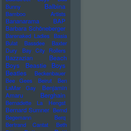
Balbina
Bunny
Bamboo Artists
Bananarama
BAP
Barbara Schöneberger
Barenaked Ladies
Basia
Bulat
Bassdee
Baxter
Dury
Bay City Rollers
Beach
Bazzazian
Boys
Beastie Boys
Beatles
Beckenbauer
Bee Gees
Beirut
Ben
Benjamin
LaMar Gay
Berghain
Amaru
Bernadette La Hengst
Bernard Sumner
Bernd
Begemann
Berq
Bertrand Cantat
Beth