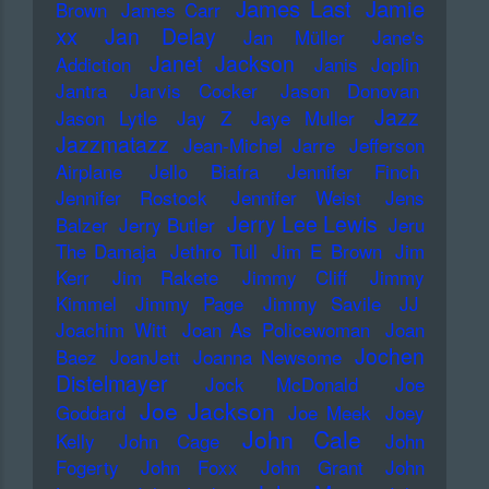
James Last
Jamie
Brown
James Carr
xx
Jan Delay
Jan Müller
Jane's
Janet Jackson
Addiction
Janis Joplin
Jantra
Jarvis Cocker
Jason Donovan
Jazz
Jason Lytle
Jay Z
Jaye Muller
Jazzmatazz
Jean-Michel Jarre
Jefferson
Airplane
Jello Biafra
Jennifer Finch
Jennifer Rostock
Jennifer Weist
Jens
Jerry Lee Lewis
Balzer
Jerry Butler
Jeru
The Damaja
Jethro Tull
Jim E Brown
Jim
Kerr
Jim Rakete
Jimmy Cliff
Jimmy
Kimmel
Jimmy Page
Jimmy Savile
JJ
Joachim Witt
Joan As Policewoman
Joan
Jochen
Baez
JoanJett
Joanna Newsome
Distelmayer
Jock McDonald
Joe
Joe Jackson
Goddard
Joe Meek
Joey
John Cale
Kelly
John Cage
John
Fogerty
John Foxx
John Grant
John