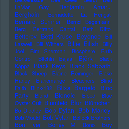
Benjamin Amaru
LaMar Gay
Berghain
Bernadette La Hengst
Bernard Sumner
Bernd Begemann
Berq
Bertrand Cantat
Beth Ditto
Betti Kruse
Beyonce
Betterov
Bill
Billie Eilish
Laswell
Bill Withers
Billy
Joel
Bim Sherman
Biosphere
Birth
Björk
Control
Bitchin Bajas
Black
Black Keys
Black Sabbath
Kappa
Black Sheep
Blaine Reininger
Blake
Harley
Blancmange
Bleachers
Blind
Blixa Bargeld
Bloc
Faith
Blink-182
Blondie
Party
Blond
Blood
Blue
Blur
Blumfeld
Blümchen
Oyster Cult
Bob Dylan
Bob Marley
Bo Diddley
Bob Vylan
Bob Mould
Bollock Brothers
Bon Iver
Boney M
Boy
Bono