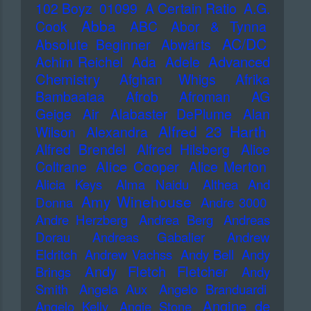
102 Boyz
01099
A Certain Ratio
A.G.
Abba
Cook
ABC
Abor & Tynna
AC/DC
Absolute Beginner
Abwärts
Advanced
Achim Reichel
Ada
Adele
Chemistry
Afghan Whigs
Afrika
Bambaataa
Afrob
Afroman
AG
Geige
Air
Alabaster DePlume
Alan
Alfred 23 Harth
Wilson
Alexandra
Alfred Brendel
Alfred Hilsberg
Alice
Alice Cooper
Coltrane
Alice Merton
Alicia Keys
Alma Naidu
Althea And
Amy Winehouse
Donna
Andre 3000
Andre Herzberg
Andrea Berg
Andreas
Dorau
Andreas Gabalier
Andrew
Eldritch
Andrew Vachss
Andy Bell
Andy
Andy Fletch Fletcher
Brings
Andy
Smith
Angela Aux
Angelo Branduardi
Angine de
Angelo Kelly
Angie Stone