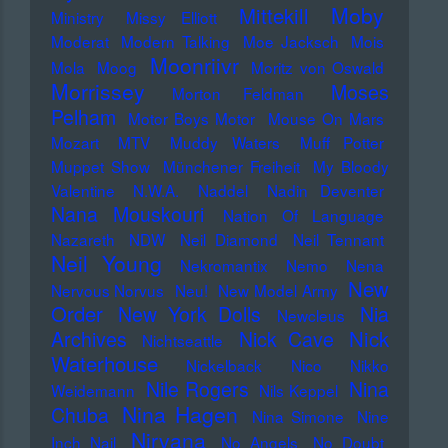
Moby
Mittekill
Ministry
Missy Elliott
Moderat
Modern Talking
Moe Jacksch
Mois
Moonriivr
Mola
Moog
Moritz von Oswald
Morrissey
Moses
Morton Feldman
Pelham
Motor Boys Motor
Mouse On Mars
Mozart
MTV
Muddy Waters
Muff Potter
Muppet Show
Münchener Freiheit
My Bloody
Valentine
N.W.A.
Naddel
Nadin Deventer
Nana Mouskouri
Nation Of Language
Nazareth
NDW
Neil Diamond
Neil Tennant
Neil Young
Nekromantix
Nemo
Nena
New
Nervous Norvus
Neu!
New Model Army
Order
New York Dolls
Nia
Newcleus
Nick
Archives
Nick Cave
Nichtseattle
Waterhouse
Nickelback
Nico
Nikko
Nile Rogers
Nina
Weidemann
Nils Keppel
Nina Hagen
Chuba
Nina Simone
Nine
Nirvana
Inch Nail
No Angels
No Doubt