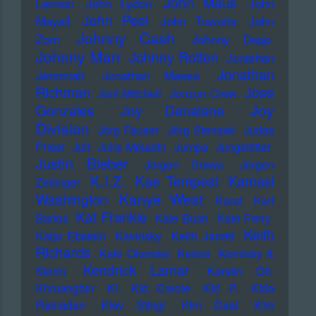
John Maus
Lennon
John Lydon
John
John Peel
Mayall
John Travolta
John
Johnny Cash
Zorn
Johnny Depp
Johnny Marr
Johnny Rotten
Jonathan
Jonathan
Jeremiah
Jonathan Meese
Richman
Jose
Joni Mitchell
Jonzun Crew
Joy
Gonzales
Joy Denalane
Division
Jörg Fauser
Jörg Stempel
Judas
Priest
Juli
Julia Meladin
Jumpa
Jungstötter
Justin Bieber
Jürgen Drews
Jürgen
K.I.Z.
Kae Tempest
Kamasi
Zeltinger
Kanye West
Washington
Karat
Karl
Kat Frankie
Bartos
Kate Bush
Kate Perry
Keith
Katja Ebstein
Kavinsky
Keith Jarrett
Richards
Kele Okereke
Kelela
Kemistry &
Kendrick Lamar
Storm
Kerstin Ott
Khruangbin
KI
KId Creole
KId P.
KIda
Ramadan
KIev Stingl
KIm Deal
KIm