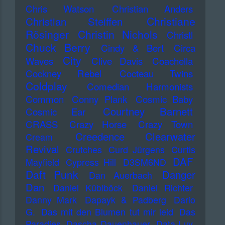
Chris Watson
Christian Anders
Christiane
Christian Steiffen
Rösinger
Christin Nichols
Christl
Chuck Berry
Cindy & Bert
Circa
City
Waves
Clive Davis
Coachella
Cockney Rebel
Cocteau Twins
Coldplay
Comedian Harmonists
Common
Conny Plank
Cosmic Baby
Courtney Barnett
Cosmic Ear
CRASS
Crazy Horse
Crazy Town
Creedence Clearwater
Cream
Revival
Crutches
Curd Jürgens
Curtis
DAF
Mayfield
Cypress Hill
D3SM6ND
Daft Punk
Danger
Dan Auerbach
Dan
Daniel Küblböck
Daniel Richter
Danny Mark
Dapayk & Padberg
Dario
G.
Das mit den Blumen tut mir leid
Das
Paradies
Dascha Dauenhauer
Data Luv