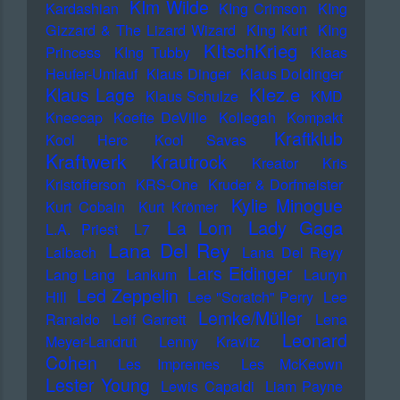
KIm Wilde
Kardashian
KIng Crimson
KIng
Gizzard & The Lizard Wizard
KIng Kurt
KIng
KItschKrieg
Princess
KIng Tubby
Klaas
Heufer-Umlauf
Klaus Dinger
Klaus Doldinger
Klez.e
Klaus Lage
Klaus Schulze
KMD
Kneecap
Koefte DeVille
Kollegah
Kompakt
Kraftklub
Kool Herc
Kool Savas
Kraftwerk
Krautrock
Kreator
Kris
Kristofferson
KRS-One
Kruder & Dorfmeister
Kylie Minogue
Kurt Cobain
Kurt Krömer
Lady Gaga
La Lom
L.A. Priest
L7
Lana Del Rey
Laibach
Lana Del Reyy
Lars Eidinger
Lang Lang
Lankum
Lauryn
Led Zeppelin
Hill
Lee "Scratch" Perry
Lee
Lemke/Müller
Ranaldo
Leif Garrett
Lena
Leonard
Meyer-Landrut
Lenny Kravitz
Cohen
Les Impremes
Les McKeown
Lester Young
Lewis Capaldi
Liam Payne