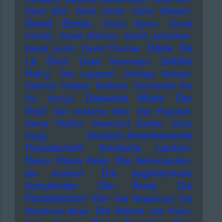
Dave Ball
Dave Grohl
Dave Stewart
David Bowie
David Byrne
David
Crosby
David Gilmour
David Johansen
De
Dälek
David Lynch
David Thomas
La Soul
Debbie
Dead Kennedys
Harry
Def Leppard
Defrage Reload
Defunkt
Dekker
Delfonic
Demented Are
Depeche Mode
Der
Go
Denyo
Graf
Der moderne Man
Der Popolski
Derya Yildirim
Desmond Dekker
Deso
Deutsch-Amerikanische
Dogg
Freundschaft
Deutsche Laichen
Devo
Die Aeronauten
Diana Ross
Die angefahrenen
die anderen
Die Ärzte
Schulkinder
Die
Fantastischen Vier
Die Regierung
Die
Die Sterne
Rhythmus Boys
Die Türen