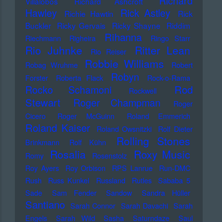
Richard
Villalobos
Richard Ashcroft
Hawley
Rick Astley
Richie Hawtin
Rick
Buckler
Ricky Gervais
Ricky Shayne
Riddim
Rihanna
Riechmann
Righeira
Ringo Starr
Rio Juhnke
Ritter Lean
Rio Reiser
Robbie Williams
Robag Wruhme
Robert
Robyn
Forster
Roberta Flack
Rock-o-Rama
Rod
Rocko Schamoni
Rockwell
Stewart
Roger Champman
Roger
Cicero
Roger McGuinn
Roland Emmerich
Roland Kaiser
Roland Owsnitzki
Rolf Dieter
Rolling Stones
Brinkmann
Rolf Kühn
Rosalia
Roxy Music
Romy
Rosenstolz
Roy Ayers
Roy Orbison
RPS Lanrue
Run-DMC
Rush
Russ Kunkel
Russland
Rutles
Sababa 5
Sade
Sam Fender
Sandow
Sandra Hüller
Santiano
Sarah Connor
Sarah Davachi
Sarah
Engels
Sarah Wild
Sasha
Saturndaze
Saul