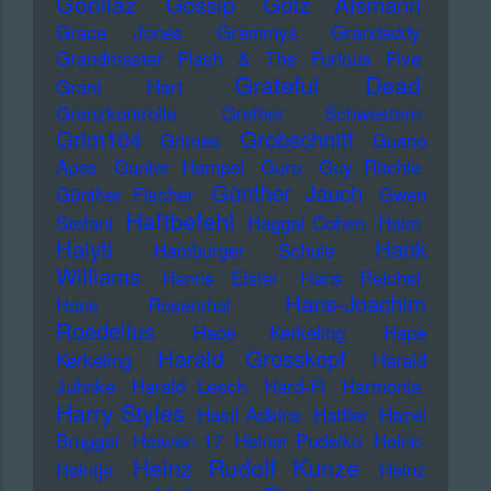
Gorillaz
Gossip
Götz Alsmann
Grace Jones
Grammys
Grandaddy
Grandmaster Flash & The Furious Five
Grateful Dead
Grant Hart
Grenzkontrolle
Grether Schwestern
Grim104
Grobschnitt
Grimes
Guano
Apes
Gunter Hampel
Guru
Guy Ritchie
Günther Jauch
Günther Fischer
Gwen
Haftbefehl
Stefani
Haggai Cohen
Haim
Haiyti
Hank
Hamburger Schule
Williams
Hanns Eisler
Hans Reichel
Hans-Joachim
Hans Rosenthal
Roedelius
Haoe Kerkeling
Hape
Harald Grosskopf
Kerkeling
Harald
Juhnke
Harald Lesch
Hard-Fi
Harmonia
Harry Styles
Hasil Adkins
Hattler
Hazel
Brugger
Heaven 17
Heiner Pudelko
Heino
Heinz Rudolf Kunze
Heintje
Heinz