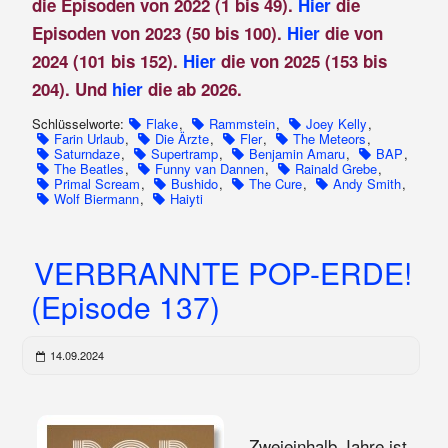
die Episoden von 2022 (1 bis 49).
Hier
die
Episoden von 2023 (50 bis 100).
Hier
die von
2024 (101 bis 152).
Hier
die von 2025 (153 bis
204). Und
hier
die ab 2026.
Schlüsselworte:
Flake
,
Rammstein
,
Joey Kelly
,
Farin Urlaub
,
Die Ärzte
,
Fler
,
The Meteors
,
Saturndaze
,
Supertramp
,
Benjamin Amaru
,
BAP
,
The Beatles
,
Funny van Dannen
,
Rainald Grebe
,
Primal Scream
,
Bushido
,
The Cure
,
Andy Smith
,
Wolf Biermann
,
Haiyti
VERBRANNTE POP-ERDE!
(Episode 137)
14.09.2024
Zweieinhalb Jahre ist