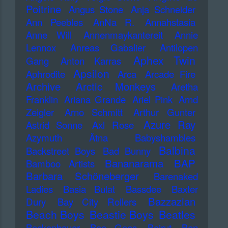
Poitrine
Angus Stone
Anja Schneider
Ann Peebles
AnNa R.
Annahstasia
Anne Will
Annenmaykantereit
Annie
Lennox
Anreas Gabalier
Antilopen
Aphex Twin
Gang
Anton Karras
Apsilon
Aphrodite
Arca
Arcade Fire
Archive
Arctic Monkeys
Aretha
Franklin
Ariana Grande
Ariel Pink
Arnd
Zeigler
Arno Schmitt
Arthur Gunter
Azure Ray
Astrid Sonne
Axl Rose
Azymuth
Ätna
Babyshambles
Balbina
Backstreet Boys
Bad Bunny
Bananarama
BAP
Bamboo Artists
Barbara Schöneberger
Barenaked
Ladies
Basia Bulat
Bassdee
Baxter
Bazzazian
Dury
Bay City Rollers
Beach Boys
Beastie Boys
Beatles
Beckenbauer
Bee Gees
Beirut
Ben