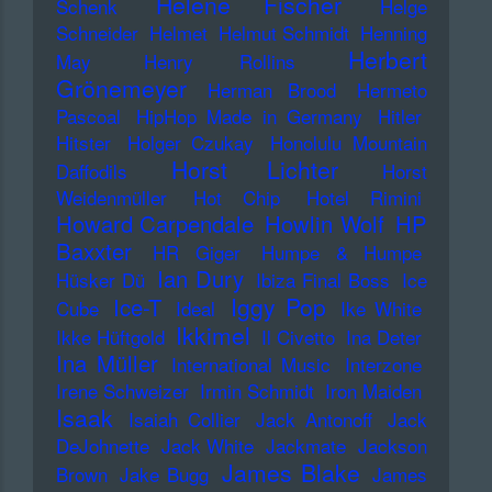
Helene Fischer
Schenk
Helge
Schneider
Helmet
Helmut Schmidt
Henning
Herbert
May
Henry Rollins
Grönemeyer
Herman Brood
Hermeto
Pascoal
HipHop Made in Germany
Hitler
Hitster
Holger Czukay
Honolulu Mountain
Horst Lichter
Daffodils
Horst
Weidenmüller
Hot Chip
Hotel Rimini
Howard Carpendale
Howlin Wolf
HP
Baxxter
HR Giger
Humpe & Humpe
Ian Dury
Hüsker Dü
Ibiza Final Boss
Ice
Iggy Pop
Ice-T
Cube
Ideal
Ike White
Ikkimel
Ikke Hüftgold
Il Civetto
Ina Deter
Ina Müller
International Music
Interzone
Irene Schweizer
Irmin Schmidt
Iron Maiden
Isaak
Isaiah Collier
Jack Antonoff
Jack
DeJohnette
Jack White
Jackmate
Jackson
James Blake
Brown
Jake Bugg
James