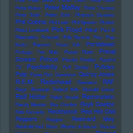
Peter Maffay
Peter Kraus
Peter Thomas
Peter Tosh
Petter Eldh
Pharoah Sanders
Phil Collins
Phil Lesh
Phil Spector
Photek
Pink Floyd
Pietro Lombardi
Pitbull
Plan B
Plasmatics
Polecats
Poly Styrene
Pop
Pop-
Portishead
Kultur
Popcorn
Popol Vuh
Primal
Portugal The Man
Power Plush
Prince
Scream
Priscilla Presley
Psychic
Psychobilly
Puhdys
TV
Puff Daddy
Pulp
Quincy Jones
Pussy Riot
Questlove
Radiohead
R.E.M.
RAF
Raekwon
Rage
Rahsaan Roland Kirk
Rainald Grebe
Ralf Hütter
Rammstein
Ralph Heidel
Rayk Goetze
Randy Weston
Ray Charles
Rechtsrock
Red Hot Chili
Reb Kennedy
Peppers
Reinhard Mey
Reggae
Reinhold Heil
Rezo
Rhythm & Sound
Ricardo