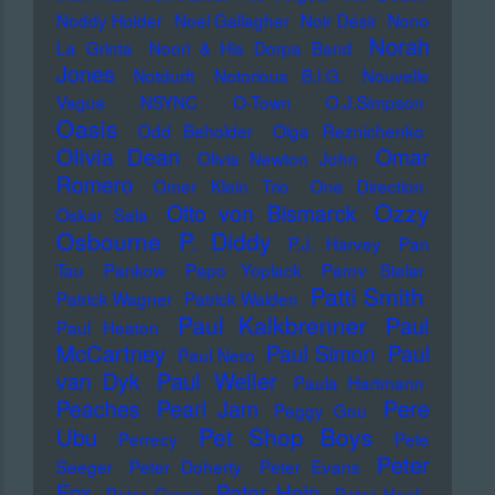
Noddy Holder
Noel Gallagher
Noir Désir
Nono
Norah
La Grinta
Noori & His Dorpa Band
Jones
Notdurft
Notorious B.I.G.
Nouvelle
Vague
NSYNC
O-Town
O.J.Simpson
Oasis
Odd Beholder
Olga Reznichenko
Olivia Dean
Omar
Olivia Newton John
Romero
Omer Klein Trio
One Direction
Ozzy
Otto von Bismarck
Oskar Sala
Osbourne
P. Diddy
P.J. Harvey
Pan
Tau
Pankow
Papo Yoplack
Parov Stelar
Patti Smith
Patrick Wagner
Patrick Walden
Paul Kalkbrenner
Paul
Paul Heaton
McCartney
Paul Simon
Paul
Paul Nero
Paul Weller
van Dyk
Paula Hartmann
Pere
Peaches
Pearl Jam
Peggy Gou
Pet Shop Boys
Ubu
Perrecy
Pete
Peter
Seeger
Peter Doherty
Peter Evans
Fox
Peter Hein
Peter Green
Peter Hook