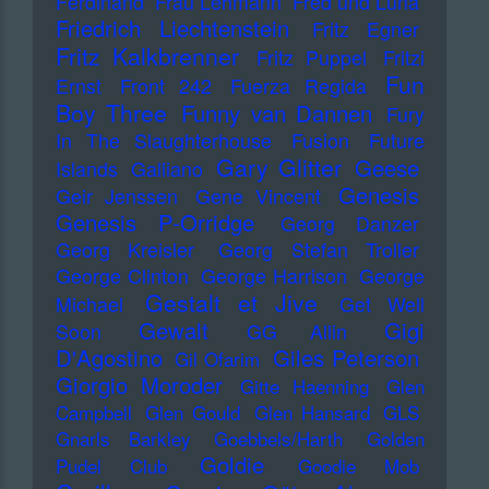
Ferdinand
Frau Lehmann
Fred und Luna
Friedrich Liechtenstein
Fritz Egner
Fritz Kalkbrenner
Fritz Puppel
Fritzi
Fun
Ernst
Front 242
Fuerza Regida
Boy Three
Funny van Dannen
Fury
In The Slaughterhouse
Fusion
Future
Gary Glitter
Geese
Islands
Galliano
Genesis
Geir Jenssen
Gene Vincent
Genesis P-Orridge
Georg Danzer
Georg Kreisler
Georg Stefan Troller
George Clinton
George Harrison
George
Gestalt et Jive
Michael
Get Well
Gewalt
Gigi
Soon
GG Allin
D'Agostino
Giles Peterson
Gil Ofarim
Giorgio Moroder
Gitte Haenning
Glen
Campbell
Glen Gould
Glen Hansard
GLS
Gnarls Barkley
Goebbels/Harth
Golden
Goldie
Pudel Club
Goodie Mob