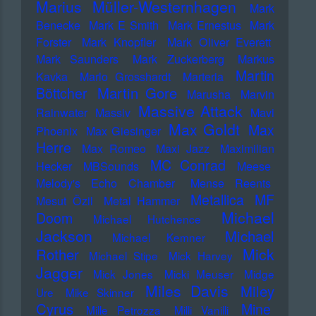
Marius Müller-Westernhagen
Mark
Benecke
Mark E Smith
Mark Ernestus
Mark
Forster
Mark Knopfler
Mark Oliver Everett
Mark Saunders
Mark Zuckerberg
Markus
Martin
Kavka
Marlo Grosshardt
Marteria
Martin Gore
Böttcher
Marusha
Marvin
Massive Attack
Rainwater
Massiv
Mavi
Max Goldt
Max
Phoenix
Max Giesinger
Herre
Max Romeo
Maxi Jazz
Maximilian
MC Conrad
Hecker
MBSounds
Meese
Melody's Echo Chamber
Mense Reents
Metallica
MF
Mesut Özil
Metal Hammer
Michael
Doom
Michael Hutchence
Jackson
Michael
Michael Kemner
Mick
Rother
Michael Stipe
Mick Harvey
Jagger
Mick Jones
Micki Meuser
Midge
Miles Davis
Miley
Ure
Mike Skinner
Cyrus
Mine
Mille Petrozza
Milli Vanilli