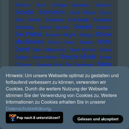
Williams
Sault
Schnipo Schranke
Schürze
Scorpions
Scooter
Scott Walker
Scycs
Sean Combs
Sebastian Krumbiegel
Sebastian
Seeed
Studnitzky
Secret Secrets
Sepalot
Sex Pistols
Shane
Seymour Wright
Shaggy
MacGowan
Shirin
Shania Twain
Shellac
David
Sido
Silbermond
Silent Servant
Simina
Simple Minds
Grigoriu
Simon Harris
Sinead
Sister
O'Connor
Siouxsie And The Banshees
Ski
Rosetta Tharpe
Sisters Of Mercy
Hinweis:
Um unsere Webseite optimal zu gestalten und
Aggu
Skinner Brothers
Skinny Pelembe
Sky
fortlaufend verbessern zu können, verwenden wir
Sleaford Mods
Saxon
Slade
Sleater-
Cookies. Durch die weitere Nutzung der Webseite
Sly And The Family Stone
stimmen Sie der Verwendung von Cookies zu. Weitere
Kinney
Smag
Snoop Dogg
Informationen zu Cookies erhalten Sie in unserer
Pa Dig Selv
Soap & Skin
Soft
Datenschutzerklärung
.
Soft Machine
Cell
Sonic Youth
Sonics
Sophia Kennedy
Sonny Rollins
Soolking
Pop nach 8 unterstützen?
Gelesen und akzeptiert
Spliff
South Park
Sparks
Spencer Davis Group