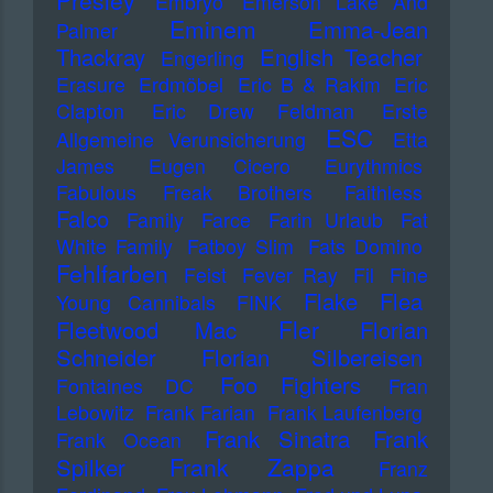
Presley
Embryo
Emerson Lake And
Eminem
Emma-Jean
Palmer
Thackray
English Teacher
Engerling
Erasure
Erdmöbel
Eric B & Rakim
Eric
Clapton
Eric Drew Feldman
Erste
ESC
Allgemeine Verunsicherung
Etta
James
Eugen Cicero
Eurythmics
Fabulous Freak Brothers
Faithless
Falco
Family
Farce
Farin Urlaub
Fat
White Family
Fatboy Slim
Fats Domino
Fehlfarben
Feist
Fever Ray
Fil
Fine
Flake
Flea
Young Cannibals
FINK
Fler
Fleetwood Mac
Florian
Schneider
Florian Silbereisen
Foo Fighters
Fontaines DC
Fran
Lebowitz
Frank Farian
Frank Laufenberg
Frank Sinatra
Frank
Frank Ocean
Frank Zappa
Spilker
Franz