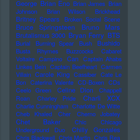
Brian Eno
George
Brian James
Brian
Johnson
Brian Wilson
Brickhead
Britney Spears
Broken Social Scene
Bruce Springsteen
Bruno Mars
Bryan Ferry
BTS
Brutalismus 3000
Bushido
Burial
Burning Spear
Bush
Busta Rhymes
Buzzcocks
Cabaret
Can
Voltaire
Campino
Captain Ahabs
Linkes Bein
Captain Beefheart
Carmen
Carole King
Villain
Cassiber
Cate Le
Bon
Caterina Valente
CD-Boxen
CDs
Celine Dion
Ceelo Green
Chappell
Charli XCX
Roan
Charley Pride
Charlie Cunningham
Charlotte De Witte
Cheb Khaled
Cher
Cherno Jobatey
Chet Baker
Chic
Chicago
Chilly Gonzales
Underground Duo
Chris Blackwell
Chris Martin
Chris Rea