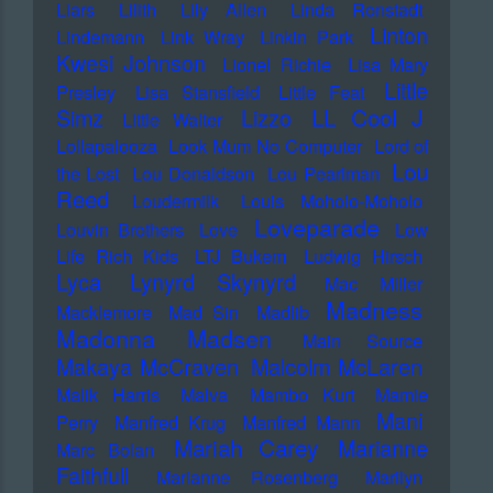
Liars
Lilith
Lily Allen
Linda Ronstadt
Linton
Lindemann
Link Wray
Linkin Park
Kwesi Johnson
Lionel Richie
Lisa Mary
Little
Presley
Lisa Stansfield
Little Feat
LL Cool J
Simz
Lizzo
Little Walter
Lollapalooza
Look Mum No Computer
Lord of
Lou
the Lost
Lou Donaldson
Lou Pearlman
Reed
Loudermilk
Louis Moholo-Moholo
Loveparade
Louvin Brothers
Love
Low
Life Rich Kids
LTJ Bukem
Ludwig Hirsch
Lyca
Lynyrd Skynyrd
Mac Miller
Madness
Macklemore
Mad Sin
Madlib
Madonna
Madsen
Main Source
Makaya McCraven
Malcolm McLaren
Malik Harris
Malva
Mambo Kurt
Mamie
Mani
Perry
Manfred Krug
Manfred Mann
Mariah Carey
Marianne
Marc Bolan
Faithfull
Marianne Rosenberg
Marilyn