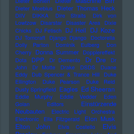
Dieter Maschine Birr
Dieter Bohlen
Dieter Thomas Heck
Dieter Moebius
DiIV
DIKKA
Dire Straits
Dirk von
Lowtzow
Disarstar
Disaster Area
Dixie
DJ Koze
DJ Hell
Chicks
DJ Fetisch
DJ Tomcraft
Django Django
Doctorella
Dolly Parton
Dominik Eulberg
Don
Donna Summer
Cherry
Dopplereffekt
Dr Dre
DPP
Dota
Dr Demento
Dr
John
Dr Motte
Drake
DSDS
Duane
Eddy
Dub Spencer & Trance Hill
Duke
Ellington
Duke Pearson
Duke Reid
Ed Sheeran
Eagles
Dusty Springfield
Eddie Murphy
Eddie Vedder
Eden
Einstürzende
Golan
Editors
Neubauten
Electric Light Orchestra
Elon Musk
Electronic
Ella Fitzgerald
Elton John
Elvis
Elvis Costello