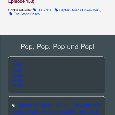
Episode 153).
Schlüsselworte:
Die Ärzte
,
Captain Ahabs Linkes Bein
,
The Stone Roses
Pop, Pop, Pop und Pop!
2026
2025
2024
2023
2022
40
Sweat & Tears
!K7
11 Freunde
Sekunden ohne Gewicht
50 Cent