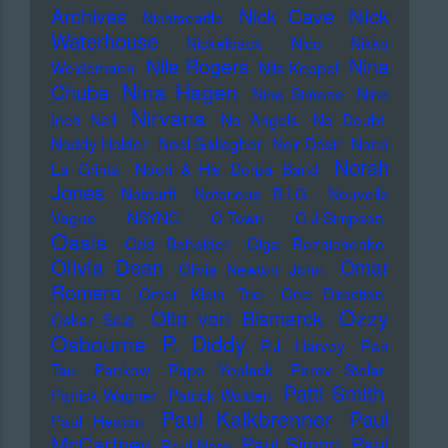
Nick
Archives
Nick Cave
Nichtseattle
Waterhouse
Nickelback
Nico
Nikko
Nile Rogers
Nina
Weidemann
Nils Keppel
Nina Hagen
Chuba
Nina Simone
Nine
Nirvana
Inch Nail
No Angels
No Doubt
Noddy Holder
Noel Gallagher
Noir Désir
Nono
Norah
La Grinta
Noori & His Dorpa Band
Jones
Notdurft
Notorious B.I.G.
Nouvelle
Vague
NSYNC
O-Town
O.J.Simpson
Oasis
Odd Beholder
Olga Reznichenko
Olivia Dean
Omar
Olivia Newton John
Romero
Omer Klein Trio
One Direction
Ozzy
Otto von Bismarck
Oskar Sala
Osbourne
P. Diddy
P.J. Harvey
Pan
Tau
Pankow
Papo Yoplack
Parov Stelar
Patti Smith
Patrick Wagner
Patrick Walden
Paul Kalkbrenner
Paul
Paul Heaton
McCartney
Paul Simon
Paul
Paul Nero