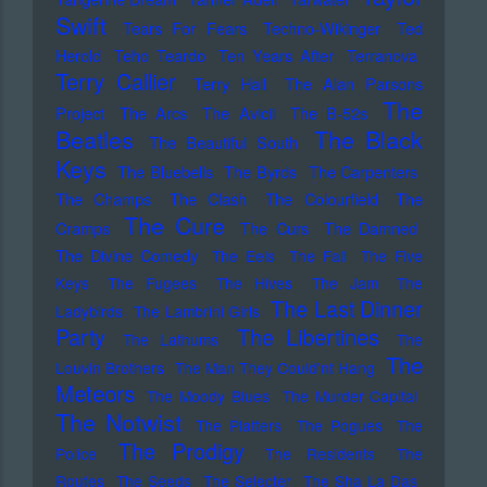
Swift
Tears For Fears
Techno-Wikinger
Ted
Herold
Teho Teardo
Ten Years After
Terranova
Terry Callier
Terry Hall
The Alan Parsons
The
Project
The Arcs
The Avicii
The B-52s
Beatles
The Black
The Beautiful South
Keys
The Bluebells
The Byrds
The Carpenters
The Champs
The Clash
The Colourfield
The
The Cure
Cramps
The Curs
The Damned
The Divine Comedy
The Eels
The Fall
The Five
Keys
The Fugees
The Hives
The Jam
The
The Last Dinner
Ladybirds
The Lambrini Girls
Party
The Libertines
The Lathums
The
The
Louvin Brothers
The Man They Could'nt Hang
Meteors
The Moody Blues
The Murder Capital
The Notwist
The Platters
The Pogues
The
The Prodigy
Police
The Residents
The
Routes
The Seeds
The Selecter
The Sha La Das