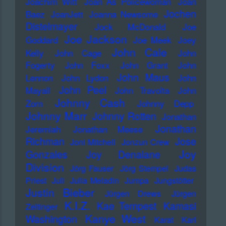
Joachim Witt
Joan As Policewoman
Joan
Jochen
Baez
JoanJett
Joanna Newsome
Distelmayer
Jock McDonald
Joe
Joe Jackson
Goddard
Joe Meek
Joey
John Cale
Kelly
John Cage
John
Fogerty
John Foxx
John Grant
John
John Maus
Lennon
John Lydon
John
John Peel
Mayall
John Travolta
John
Johnny Cash
Zorn
Johnny Depp
Johnny Marr
Johnny Rotten
Jonathan
Jonathan
Jeremiah
Jonathan Meese
Richman
Jose
Joni Mitchell
Jonzun Crew
Joy
Gonzales
Joy Denalane
Division
Jörg Fauser
Jörg Stempel
Judas
Priest
Juli
Julia Meladin
Jumpa
Jungstötter
Justin Bieber
Jürgen Drews
Jürgen
K.I.Z.
Kae Tempest
Kamasi
Zeltinger
Kanye West
Washington
Karat
Karl