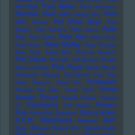
Paul Weller
van Dyk
Paula Hartmann
Pere
Peaches
Pearl Jam
Peggy Gou
Pet Shop Boys
Ubu
Perrecy
Pete
Peter
Seeger
Peter Doherty
Peter Evans
Fox
Peter Hein
Peter Green
Peter Hook
Peter Maffay
Peter Kraus
Peter Thomas
Peter Tosh
Petter Eldh
Pharoah Sanders
Phil Collins
Phil Lesh
Phil Spector
Photek
Pink Floyd
Pietro Lombardi
Pitbull
Plan B
Plasmatics
Polecats
Poly Styrene
Pop
Pop-
Portishead
Kultur
Popcorn
Popol Vuh
Primal
Portugal The Man
Power Plush
Prince
Scream
Priscilla Presley
Psychic
Psychobilly
Puhdys
TV
Puff Daddy
Pulp
Quincy Jones
Pussy Riot
Questlove
Radiohead
R.E.M.
RAF
Raekwon
Rage
Rahsaan Roland Kirk
Rainald Grebe