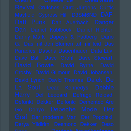
Revival
Crutches
Curd Jürgens
Curtis
DAF
Mayfield
Cypress Hill
D3SM6ND
Daft Punk
Danger
Dan Auerbach
Dan
Daniel Küblböck
Daniel Richter
Danny Mark
Dapayk & Padberg
Dario
G.
Das mit den Blumen tut mir leid
Das
Paradies
Dascha Dauenhauer
Data Luv
Dave Ball
Dave Grohl
Dave Stewart
David Bowie
David Byrne
David
Crosby
David Gilmour
David Johansen
De
Dälek
David Lynch
David Thomas
La Soul
Debbie
Dead Kennedys
Harry
Def Leppard
Defrage Reload
Defunkt
Dekker
Delfonic
Demented Are
Depeche Mode
Der
Go
Denyo
Graf
Der moderne Man
Der Popolski
Derya Yildirim
Desmond Dekker
Deso
Deutsch-Amerikanische