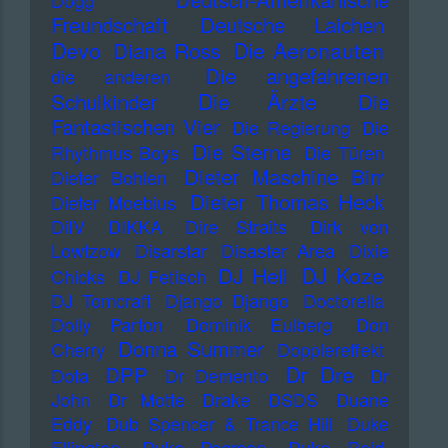
Dogg
Freundschaft
Deutsche Laichen
Devo
Die Aeronauten
Diana Ross
Die angefahrenen
die anderen
Die Ärzte
Schulkinder
Die
Fantastischen Vier
Die Regierung
Die
Die Sterne
Rhythmus Boys
Die Türen
Dieter Maschine Birr
Dieter Bohlen
Dieter Thomas Heck
Dieter Moebius
DiIV
DIKKA
Dire Straits
Dirk von
Lowtzow
Disarstar
Disaster Area
Dixie
DJ Koze
DJ Hell
Chicks
DJ Fetisch
DJ Tomcraft
Django Django
Doctorella
Dolly Parton
Dominik Eulberg
Don
Donna Summer
Cherry
Dopplereffekt
Dr Dre
DPP
Dota
Dr Demento
Dr
John
Dr Motte
Drake
DSDS
Duane
Eddy
Dub Spencer & Trance Hill
Duke
Ellington
Duke Pearson
Duke Reid