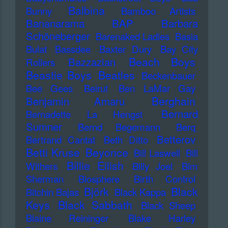
Balbina
Bunny
Bamboo Artists
Bananarama
BAP
Barbara
Schöneberger
Barenaked Ladies
Basia
Bulat
Bassdee
Baxter Dury
Bay City
Beach Boys
Bazzazian
Rollers
Beastie Boys
Beatles
Beckenbauer
Bee Gees
Beirut
Ben LaMar Gay
Berghain
Benjamin Amaru
Bernard
Bernadette La Hengst
Sumner
Bernd Begemann
Berq
Betterov
Bertrand Cantat
Beth Ditto
Betti Kruse
Beyonce
Bill Laswell
Bill
Billie Eilish
Withers
Billy Joel
Bim
Sherman
Biosphere
Birth Control
Björk
Black
Bitchin Bajas
Black Kappa
Keys
Black Sabbath
Black Sheep
Blaine Reininger
Blake Harley