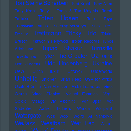
Ton Steine Scherben
Toni Krahl
Tony Allen
Tony Krahl
Tony-L
Toots & The Maytals
Torch
Toten Hosen
Tortoise
Toto
Toya
Transvision Vamp
Traveling Wilburys
Travis
Trent
Trettmann
Trio
Tricky
Reznor
Tristan
Brusch
Tristwch Y Fenywod
Trojan Records
Tunde
Tupac Shakur
Turnstile
Adebimpe
U2
Tyler The Creator
Tuxedomoon
UB40
Udo Lindenberg
Ukraine
Udo Jürgens
UKW
Ulrich Tukur
Ultravox
Underworld
Unheilig
Unionen
Uriah Heep
USA for Africa
Uschi Brüning
Van Morrison
Vicky Leandros
Vince
Clarke
Vince Staples
Violent Femmes
Virgin
Steele
Visage
Viv Albertine
Von Spar
Von
Südenfed
Walker Brothers
Wanda
Warpaint
Watergate
Web Web
Weird Al Yankovic
Westbam
WeJazz
Wet Leg
Wham
Wiglaf Droste