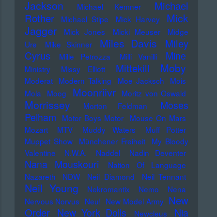
Jackson
Michael
Michael Kemner
Mick
Rother
Michael Stipe
Mick Harvey
Jagger
Mick Jones
Micki Meuser
Midge
Miles Davis
Miley
Ure
Mike Skinner
Cyrus
Mine
Mille Petrozza
Milli Vanilli
Moby
Mittekill
Ministry
Missy Elliott
Moderat
Modern Talking
Moe Jacksch
Mois
Moonriivr
Mola
Moog
Moritz von Oswald
Morrissey
Moses
Morton Feldman
Pelham
Motor Boys Motor
Mouse On Mars
Mozart
MTV
Muddy Waters
Muff Potter
Muppet Show
Münchener Freiheit
My Bloody
Valentine
N.W.A.
Naddel
Nadin Deventer
Nana Mouskouri
Nation Of Language
Nazareth
NDW
Neil Diamond
Neil Tennant
Neil Young
Nekromantix
Nemo
Nena
New
Nervous Norvus
Neu!
New Model Army
Order
New York Dolls
Nia
Newcleus