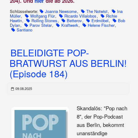
204). Und
hier
die ab 2026.
Schlüsselworte:
Joanna Newsome
,
The Notwist
,
Ina
Müller
,
Wolfgang Flür
,
Ricardo Villalobos
,
Richie
Hawtin
,
Rolling Stones
,
Betterov
,
Erdmöbel
,
Bob
Dylan
,
Parov Stelar
,
Kraftwerk
,
Helene Fischer
,
Santiano
BELEIDIGTE POP-
BRATWURST AUS BERLIN!
(Episode 184)
09.08.2025
Skandalös: "Pop nach
8", der Pop-Podcast
aus Berlin, bekommt
unanständige