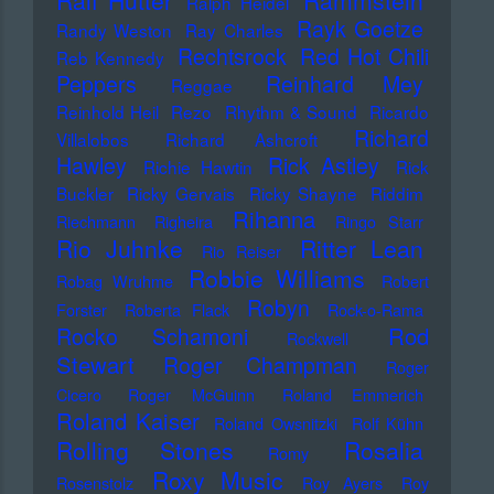
Ralf Hütter
Rammstein
Ralph Heidel
Rayk Goetze
Randy Weston
Ray Charles
Rechtsrock
Red Hot Chili
Reb Kennedy
Peppers
Reinhard Mey
Reggae
Reinhold Heil
Rezo
Rhythm & Sound
Ricardo
Richard
Villalobos
Richard Ashcroft
Hawley
Rick Astley
Richie Hawtin
Rick
Buckler
Ricky Gervais
Ricky Shayne
Riddim
Rihanna
Riechmann
Righeira
Ringo Starr
Rio Juhnke
Ritter Lean
Rio Reiser
Robbie Williams
Robag Wruhme
Robert
Robyn
Forster
Roberta Flack
Rock-o-Rama
Rod
Rocko Schamoni
Rockwell
Stewart
Roger Champman
Roger
Cicero
Roger McGuinn
Roland Emmerich
Roland Kaiser
Roland Owsnitzki
Rolf Kühn
Rolling Stones
Rosalia
Romy
Roxy Music
Rosenstolz
Roy Ayers
Roy