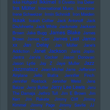
Ikkimel
Ikke Hüftgold
Il Civetto
Ina Deter
Ina Müller
International Music
Interzone
Irene Schweizer
Irmin Schmidt
Iron Maiden
Isaak
Isaiah Collier
Jack Antonoff
Jack
DeJohnette
Jack White
Jackmate
Jackson
James Blake
Brown
Jake Bugg
James
James Last
Jamie
Brown
James Carr
xx
Jan Delay
Jan Müller
Jane's
Janet Jackson
Addiction
Janis Joplin
Jantra
Jarvis Cocker
Jason Donovan
Jazz
Jason Lytle
Jay Z
Jaye Muller
Jazzmatazz
Jean-Michel Jarre
Jefferson
Airplane
Jello Biafra
Jennifer Finch
Jennifer Rostock
Jennifer Weist
Jens
Jerry Lee Lewis
Balzer
Jerry Butler
Jeru
The Damaja
Jethro Tull
Jim E Brown
Jim
Kerr
Jim Rakete
Jimmy Cliff
Jimmy
Kimmel
Jimmy Page
Jimmy Savile
JJ