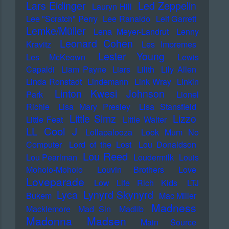
Lars Eidinger
Led Zeppelin
Lauryn Hill
Lee "Scratch" Perry
Lee Ranaldo
Leif Garrett
Lemke/Müller
Lena Meyer-Landrut
Lenny
Leonard Cohen
Kravitz
Les Impremes
Lester Young
Les McKeown
Lewis
Capaldi
Liam Payne
Liars
Lilith
Lily Allen
Linda Ronstadt
Lindemann
Link Wray
Linkin
Linton Kwesi Johnson
Park
Lionel
Richie
Lisa Mary Presley
Lisa Stansfield
Little Simz
Lizzo
Little Feat
Little Walter
LL Cool J
Lollapalooza
Look Mum No
Computer
Lord of the Lost
Lou Donaldson
Lou Reed
Lou Pearlman
Loudermilk
Louis
Moholo-Moholo
Louvin Brothers
Love
Loveparade
Low Life Rich Kids
LTJ
Lyca
Lynyrd Skynyrd
Bukem
Mac Miller
Madness
Macklemore
Mad Sin
Madlib
Madonna
Madsen
Main Source