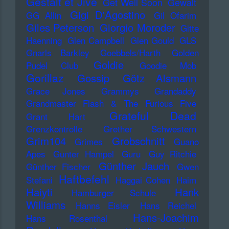
Gestalt et Jive
Get Well Soon
Gewalt
Gigi D'Agostino
GG Allin
Gil Ofarim
Giles Peterson
Giorgio Moroder
Gitte
Haenning
Glen Campbell
Glen Gould
GLS
Gnarls Barkley
Goebbels/Harth
Golden
Goldie
Pudel Club
Goodie Mob
Gorillaz
Gossip
Götz Alsmann
Grace Jones
Grammys
Grandaddy
Grandmaster Flash & The Furious Five
Grateful Dead
Grant Hart
Grenzkontrolle
Grether Schwestern
Grim104
Grobschnitt
Grimes
Guano
Apes
Gunter Hampel
Guru
Guy Ritchie
Günther Jauch
Günther Fischer
Gwen
Haftbefehl
Stefani
Haggai Cohen
Haim
Haiyti
Hank
Hamburger Schule
Williams
Hanns Eisler
Hans Reichel
Hans-Joachim
Hans Rosenthal