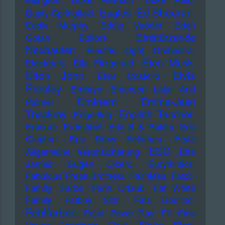
Ed Sheeran
Eagles
Dusty Springfield
Eddie Murphy
Eddie Vedder
Eden
Einstürzende
Golan
Editors
Neubauten
Electric Light Orchestra
Elon Musk
Electronic
Ella Fitzgerald
Elton John
Elvis
Elvis Costello
Presley
Embryo
Emerson Lake And
Eminem
Emma-Jean
Palmer
Thackray
English Teacher
Engerling
Erasure
Erdmöbel
Eric B & Rakim
Eric
Clapton
Eric Drew Feldman
Erste
ESC
Allgemeine Verunsicherung
Etta
James
Eugen Cicero
Eurythmics
Fabulous Freak Brothers
Faithless
Falco
Family
Farce
Farin Urlaub
Fat White
Family
Fatboy Slim
Fats Domino
Fehlfarben
Feist
Fever Ray
Fil
Fine
Flake
Flea