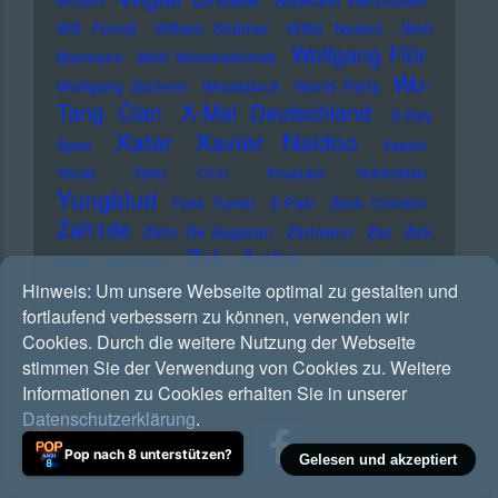
Wham!
Wildecker Herzbuben
Will Ferrell
William Shatner
Willie Nelson
Wolf
Wolfgang Flür
Biermann
Wolf Wondratschek
Wu-
Wolfgang Zechner
Woodstock
World Party
Tang Clan
X-Mal Deutschland
X-Ray
Xatar
Xavier Naidoo
Spex
Yassin
Yeule
Yoko Ono
Yousuke Yukimatsu
Yungblud
Yves Tumor
Z-Pain
Zach Condon
Zah1de
Zaho De Sagazan
Zartmann
Zaz
Zick
Zoh Amba
Zack Records
Zombies
Zoot
Money
Zugezogen Maskulin
Hinweis:
Um unsere Webseite optimal zu gestalten und
fortlaufend verbessern zu können, verwenden wir
Cookies. Durch die weitere Nutzung der Webseite
stimmen Sie der Verwendung von Cookies zu. Weitere
RSS Feed
Informationen zu Cookies erhalten Sie in unserer
Datenschutzerklärung
.
Pop nach 8 unterstützen?
Gelesen und akzeptiert