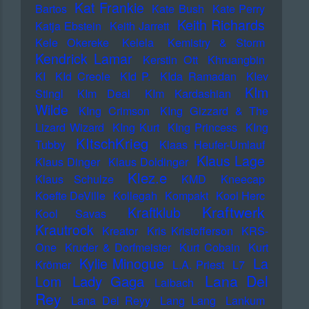
Kat Frankie
Bartos
Kate Bush
Kate Perry
Keith Richards
Katja Ebstein
Keith Jarrett
Kele Okereke
Kelela
Kemistry & Storm
Kendrick Lamar
Kerstin Ott
Khruangbin
KI
KId Creole
KId P.
KIda Ramadan
KIev
KIm
Stingl
KIm Deal
KIm Kardashian
Wilde
KIng Crimson
KIng Gizzard & The
Lizard Wizard
KIng Kurt
KIng Princess
KIng
KItschKrieg
Tubby
Klaas Heufer-Umlauf
Klaus Lage
Klaus Dinger
Klaus Doldinger
Klez.e
Klaus Schulze
KMD
Kneecap
Koefte DeVille
Kollegah
Kompakt
Kool Herc
Kraftwerk
Kraftklub
Kool Savas
Krautrock
Kreator
Kris Kristofferson
KRS-
One
Kruder & Dorfmeister
Kurt Cobain
Kurt
Kylie Minogue
La
Krömer
L.A. Priest
L7
Lana Del
Lady Gaga
Lom
Laibach
Rey
Lana Del Reyy
Lang Lang
Lankum