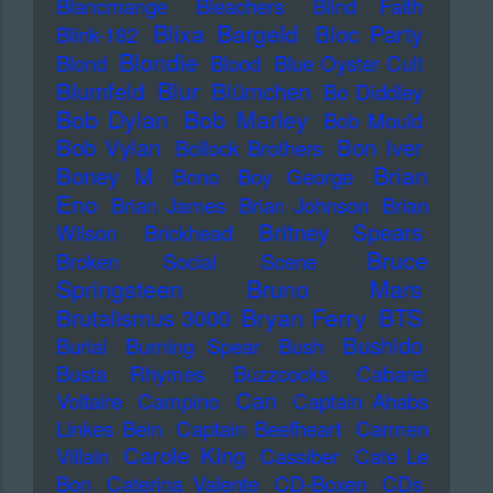
Blancmange
Bleachers
Blind Faith
Blixa Bargeld
Bloc Party
Blink-182
Blondie
Blond
Blood
Blue Oyster Cult
Blur
Blumfeld
Blümchen
Bo Diddley
Bob Dylan
Bob Marley
Bob Mould
Bob Vylan
Bon Iver
Bollock Brothers
Brian
Boney M
Bono
Boy George
Eno
Brian James
Brian Johnson
Brian
Britney Spears
Wilson
Brickhead
Bruce
Broken Social Scene
Springsteen
Bruno Mars
Bryan Ferry
BTS
Brutalismus 3000
Bushido
Burial
Burning Spear
Bush
Busta Rhymes
Buzzcocks
Cabaret
Can
Voltaire
Campino
Captain Ahabs
Linkes Bein
Captain Beefheart
Carmen
Carole King
Villain
Cassiber
Cate Le
Bon
Caterina Valente
CD-Boxen
CDs