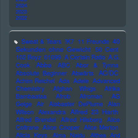
2024
2023
2022
40
Sweat & Tears
!K7
11 Freunde
Sekunden ohne Gewicht
50 Cent
102 Boyz
01099
A Certain Ratio
A.G.
Abba
Cook
ABC
Abor & Tynna
AC/DC
Absolute Beginner
Abwärts
Advanced
Achim Reichel
Ada
Adele
Chemistry
Afghan Whigs
Afrika
Bambaataa
Afrob
Afroman
AG
Geige
Air
Alabaster DePlume
Alan
Alfred 23 Harth
Wilson
Alexandra
Alfred Brendel
Alfred Hilsberg
Alice
Alice Cooper
Coltrane
Alice Merton
Alicia Keys
Alma Naidu
Althea And