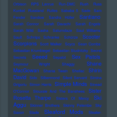
Orbison
RPS Lanrue
Run-DMC
Rush
Russ
Kunkel
Russland
Rutles
Sababa 5
Sade
Sam
Santiano
Fender
Sandow
Sandra Hüller
Sarah Connor
Sarah Davachi
Sarah Engels
Sarah Wild
Sasha
Saturndaze
Saul Williams
Scooter
Sault
Schnipo Schranke
Schürze
Scorpions
Scott Walker
Scycs
Sean Combs
Sebastian Krumbiegel
Sebastian Studnitzky
Secret
Seeed
Sex Pistols
Secrets
Sepalot
Shane
Seymour Wright
Shaggy
MacGowan
Shirin
Shania Twain
Shellac
David
Sido
Silbermond
Silent Servant
Simina
Simple Minds
Grigoriu
Simon Harris
Sinead
Sister
O'Connor
Siouxsie And The Banshees
Ski
Rosetta Tharpe
Sisters Of Mercy
Aggu
Skinner Brothers
Skinny Pelembe
Sky
Sleaford Mods
Saxon
Slade
Sleater-