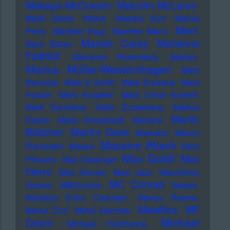
Makaya McCraven
Malcolm McLaren
Malik Harris
Malva
Mambo Kurt
Mamie
Mani
Perry
Manfred Krug
Manfred Mann
Mariah Carey
Marianne
Marc Bolan
Faithfull
Marianne Rosenberg
Marilyn
Marius Müller-Westernhagen
Mark
Benecke
Mark E Smith
Mark Ernestus
Mark
Forster
Mark Knopfler
Mark Oliver Everett
Mark Saunders
Mark Zuckerberg
Markus
Martin
Kavka
Marlo Grosshardt
Marteria
Martin Gore
Böttcher
Marusha
Marvin
Massive Attack
Rainwater
Massiv
Mavi
Max Goldt
Max
Phoenix
Max Giesinger
Herre
Max Romeo
Maxi Jazz
Maximilian
MC Conrad
Hecker
MBSounds
Meese
Melody's Echo Chamber
Mense Reents
Metallica
MF
Mesut Özil
Metal Hammer
Michael
Doom
Michael Hutchence