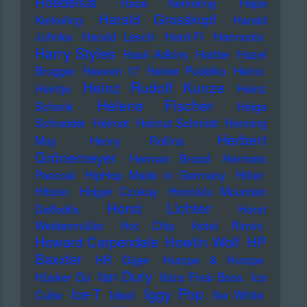
Roedelius
Haoe Kerkeling
Hape
Harald Grosskopf
Kerkeling
Harald
Juhnke
Harald Lesch
Hard-Fi
Harmonia
Harry Styles
Hasil Adkins
Hattler
Hazel
Brugger
Heaven 17
Heiner Pudelko
Heino
Heinz Rudolf Kunze
Heintje
Heinz
Helene Fischer
Schenk
Helge
Schneider
Helmet
Helmut Schmidt
Henning
Herbert
May
Henry Rollins
Grönemeyer
Herman Brood
Hermeto
Pascoal
HipHop Made in Germany
Hitler
Hitster
Holger Czukay
Honolulu Mountain
Horst Lichter
Daffodils
Horst
Weidenmüller
Hot Chip
Hotel Rimini
Howard Carpendale
Howlin Wolf
HP
Baxxter
HR Giger
Humpe & Humpe
Ian Dury
Hüsker Dü
Ibiza Final Boss
Ice
Iggy Pop
Ice-T
Cube
Ideal
Ike White