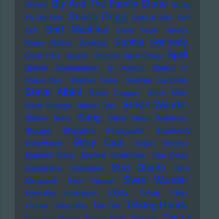
Sly And The Family Stone
Kinney
Smag
Snoop Dogg
Pa Dig Selv
Soap & Skin
Soft
Soft Machine
Cell
Sonic Youth
Sonics
Sophia Kennedy
Sonny Rollins
Soolking
Spliff
South Park
Sparks
Spencer Davis Group
Sprints
Squarepusher
St. Vincent
Station 17
Status Quo
Stephan Sulke
Stephen Luscombe
Steve Albini
Steve Cropper
Steve Miller
Stevie Wonder
Steve Strange
Steven Tyler
Sting
Stieber Twins
Stock Aitken Waterman
Stooges
Stranglers
Stratocaster
Strawberry
Stray Cats
Switchblade
Sufjan Stevens
Sugarhill Gang
Suicidal Tendencies
Sun Diego
Suzi Quatro
Supertramp
Supremes
Sven
Sven Wunder
Marquardt
Sven Tasnadi
Sven-Ake Johansson
SXSW
T-Pain
T.Rex
Talking Heads
Tahnee
Talay Riley
Talk Talk
Taylor
Tangerine Dream
Tanner Adell
Tarwater