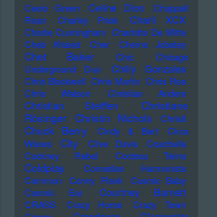
Celine Dion
Ceelo Green
Chappell
Charli XCX
Roan
Charley Pride
Charlie Cunningham
Charlotte De Witte
Cheb Khaled
Cher
Cherno Jobatey
Chet Baker
Chic
Chicago
Chilly Gonzales
Underground Duo
Chris Blackwell
Chris Martin
Chris Rea
Chris Watson
Christian Anders
Christiane
Christian Steiffen
Rösinger
Christin Nichols
Christl
Chuck Berry
Cindy & Bert
Circa
City
Waves
Clive Davis
Coachella
Cockney Rebel
Cocteau Twins
Coldplay
Comedian Harmonists
Common
Conny Plank
Cosmic Baby
Courtney Barnett
Cosmic Ear
CRASS
Crazy Horse
Crazy Town
Creedence Clearwater
Cream