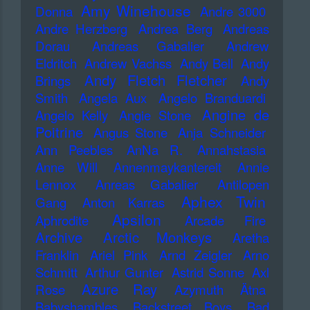
Amy Winehouse
Donna
Andre 3000
Andre Herzberg
Andrea Berg
Andreas
Dorau
Andreas Gabalier
Andrew
Eldritch
Andrew Vachss
Andy Bell
Andy
Andy Fletch Fletcher
Brings
Andy
Smith
Angela Aux
Angelo Branduardi
Angine de
Angelo Kelly
Angie Stone
Poitrine
Angus Stone
Anja Schneider
Ann Peebles
AnNa R.
Annahstasia
Anne Will
Annenmaykantereit
Annie
Lennox
Anreas Gabalier
Antilopen
Aphex Twin
Gang
Anton Karras
Apsilon
Aphrodite
Arcade Fire
Archive
Arctic Monkeys
Aretha
Franklin
Ariel Pink
Arnd Zeigler
Arno
Schmitt
Arthur Gunter
Astrid Sonne
Axl
Azure Ray
Rose
Azymuth
Ätna
Babyshambles
Backstreet Boys
Bad