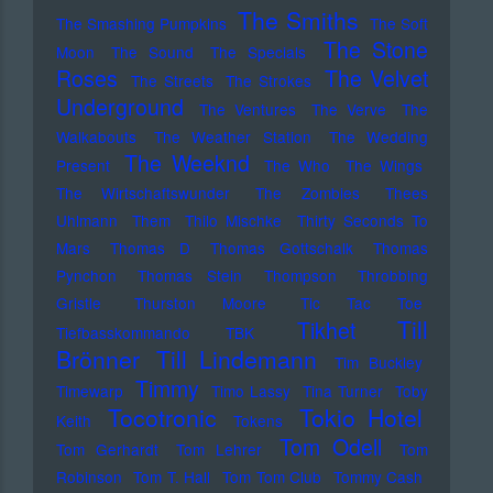
The Smiths
The Smashing Pumpkins
The Soft
The Stone
Moon
The Sound
The Specials
Roses
The Velvet
The Streets
The Strokes
Underground
The Ventures
The Verve
The
Walkabouts
The Weather Station
The Wedding
The Weeknd
Present
The Who
The Wings
The Wirtschaftswunder
The Zombies
Thees
Uhlmann
Them
Thilo Mischke
Thirty Seconds To
Mars
Thomas D
Thomas Gottschalk
Thomas
Pynchon
Thomas Stein
Thompson
Throbbing
Gristle
Thurston Moore
Tic Tac Toe
Till
Tikhet
Tiefbasskommando TBK
Brönner
Till Lindemann
Tim Buckley
Timmy
Timewarp
Timo Lassy
Tina Turner
Toby
Tocotronic
Tokio Hotel
Keith
Tokens
Tom Odell
Tom Gerhardt
Tom Lehrer
Tom
Robinson
Tom T. Hall
Tom Tom Club
Tommy Cash