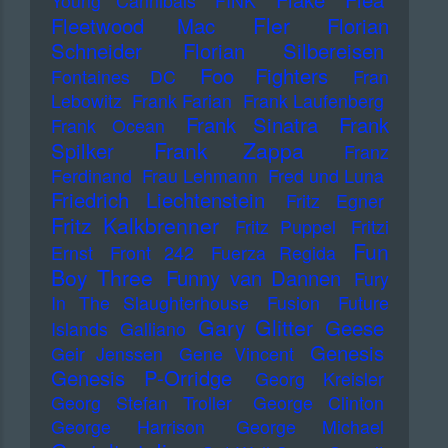
Young Cannibals
FINK
Fler
Fleetwood Mac
Florian
Schneider
Florian Silbereisen
Foo Fighters
Fontaines DC
Fran
Lebowitz
Frank Farian
Frank Laufenberg
Frank Sinatra
Frank
Frank Ocean
Frank Zappa
Spilker
Franz
Ferdinand
Frau Lehmann
Fred und Luna
Friedrich Liechtenstein
Fritz Egner
Fritz Kalkbrenner
Fritz Puppel
Fritzi
Fun
Ernst
Front 242
Fuerza Regida
Boy Three
Funny van Dannen
Fury
In The Slaughterhouse
Fusion
Future
Gary Glitter
Geese
Islands
Galliano
Genesis
Geir Jenssen
Gene Vincent
Genesis P-Orridge
Georg Kreisler
Georg Stefan Troller
George Clinton
George Harrison
George Michael