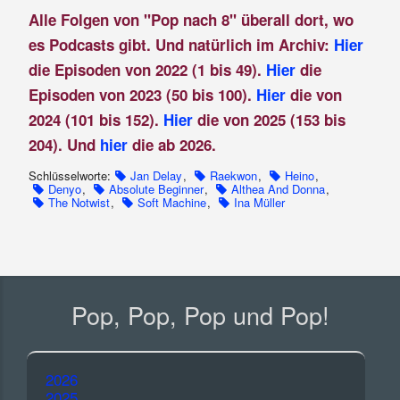
Alle Folgen von "Pop nach 8" überall dort, wo
es Podcasts gibt. Und natürlich im Archiv:
Hier
die Episoden von 2022 (1 bis 49).
Hier
die
Episoden von 2023 (50 bis 100).
Hier
die von
2024 (101 bis 152).
Hier
die von 2025 (153 bis
204). Und
hier
die ab 2026.
Schlüsselworte:
Jan Delay
,
Raekwon
,
Heino
,
Denyo
,
Absolute Beginner
,
Althea And Donna
,
The Notwist
,
Soft Machine
,
Ina Müller
Pop, Pop, Pop und Pop!
2026
2025