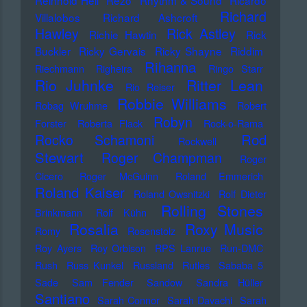
Reinhold Heil
Rezo
Rhythm & Sound
Ricardo
Richard
Villalobos
Richard Ashcroft
Hawley
Rick Astley
Richie Hawtin
Rick
Buckler
Ricky Gervais
Ricky Shayne
Riddim
Rihanna
Riechmann
Righeira
Ringo Starr
Rio Juhnke
Ritter Lean
Rio Reiser
Robbie Williams
Robag Wruhme
Robert
Robyn
Forster
Roberta Flack
Rock-o-Rama
Rod
Rocko Schamoni
Rockwell
Stewart
Roger Champman
Roger
Cicero
Roger McGuinn
Roland Emmerich
Roland Kaiser
Roland Owsnitzki
Rolf Dieter
Rolling Stones
Brinkmann
Rolf Kühn
Rosalia
Roxy Music
Romy
Rosenstolz
Roy Ayers
Roy Orbison
RPS Lanrue
Run-DMC
Rush
Russ Kunkel
Russland
Rutles
Sababa 5
Sade
Sam Fender
Sandow
Sandra Hüller
Santiano
Sarah Connor
Sarah Davachi
Sarah