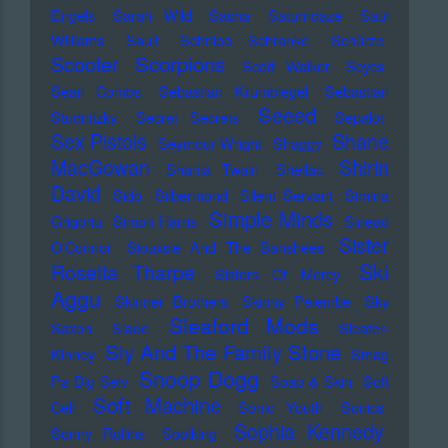
Engels
Sarah Wild
Sasha
Saturndaze
Saul
Williams
Sault
Schnipo Schranke
Schürze
Scorpions
Scooter
Scott Walker
Scycs
Sean Combs
Sebastian Krumbiegel
Sebastian
Seeed
Studnitzky
Secret Secrets
Sepalot
Sex Pistols
Shane
Seymour Wright
Shaggy
MacGowan
Shirin
Shania Twain
Shellac
David
Sido
Silbermond
Silent Servant
Simina
Simple Minds
Grigoriu
Simon Harris
Sinead
Sister
O'Connor
Siouxsie And The Banshees
Ski
Rosetta Tharpe
Sisters Of Mercy
Aggu
Skinner Brothers
Skinny Pelembe
Sky
Sleaford Mods
Saxon
Slade
Sleater-
Sly And The Family Stone
Kinney
Smag
Snoop Dogg
Pa Dig Selv
Soap & Skin
Soft
Soft Machine
Cell
Sonic Youth
Sonics
Sophia Kennedy
Sonny Rollins
Soolking