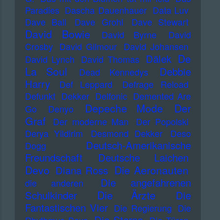
Paradies
Dascha Dauenhauer
Data Luv
Dave Ball
Dave Grohl
Dave Stewart
David Bowie
David Byrne
David
Crosby
David Gilmour
David Johansen
De
Dälek
David Lynch
David Thomas
La Soul
Debbie
Dead Kennedys
Harry
Def Leppard
Defrage Reload
Defunkt
Dekker
Delfonic
Demented Are
Depeche Mode
Der
Go
Denyo
Graf
Der moderne Man
Der Popolski
Derya Yildirim
Desmond Dekker
Deso
Deutsch-Amerikanische
Dogg
Freundschaft
Deutsche Laichen
Devo
Die Aeronauten
Diana Ross
Die angefahrenen
die anderen
Die Ärzte
Schulkinder
Die
Fantastischen Vier
Die Regierung
Die
Die Sterne