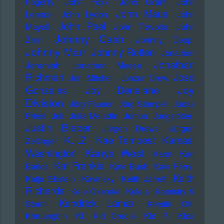
Fogerty
John Foxx
John Grant
John
John Maus
Lennon
John Lydon
John
John Peel
Mayall
John Travolta
John
Johnny Cash
Zorn
Johnny Depp
Johnny Marr
Johnny Rotten
Jonathan
Jonathan
Jeremiah
Jonathan Meese
Richman
Jose
Joni Mitchell
Jonzun Crew
Joy
Gonzales
Joy Denalane
Division
Jörg Fauser
Jörg Stempel
Judas
Priest
Juli
Julia Meladin
Jumpa
Jungstötter
Justin Bieber
Jürgen Drews
Jürgen
K.I.Z.
Kae Tempest
Kamasi
Zeltinger
Kanye West
Washington
Karat
Karl
Kat Frankie
Bartos
Kate Bush
Kate Perry
Keith
Katja Ebstein
Kavinsky
Keith Jarrett
Richards
Kele Okereke
Kelela
Kemistry &
Kendrick Lamar
Storm
Kerstin Ott
Khruangbin
KI
KId Creole
KId P.
KIda