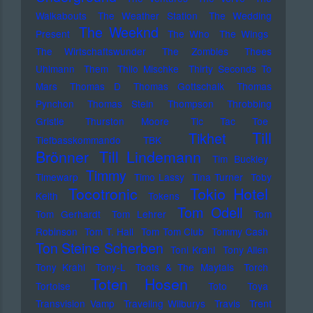
Walkabouts
The Weather Station
The Wedding
The Weeknd
Present
The Who
The Wings
The Wirtschaftswunder
The Zombies
Thees
Uhlmann
Them
Thilo Mischke
Thirty Seconds To
Mars
Thomas D
Thomas Gottschalk
Thomas
Pynchon
Thomas Stein
Thompson
Throbbing
Gristle
Thurston Moore
Tic Tac Toe
Till
Tikhet
Tiefbasskommando TBK
Brönner
Till Lindemann
Tim Buckley
Timmy
Timewarp
Timo Lassy
Tina Turner
Toby
Tocotronic
Tokio Hotel
Keith
Tokens
Tom Odell
Tom Gerhardt
Tom Lehrer
Tom
Robinson
Tom T. Hall
Tom Tom Club
Tommy Cash
Ton Steine Scherben
Toni Krahl
Tony Allen
Tony Krahl
Tony-L
Toots & The Maytals
Torch
Toten Hosen
Tortoise
Toto
Toya
Transvision Vamp
Traveling Wilburys
Travis
Trent