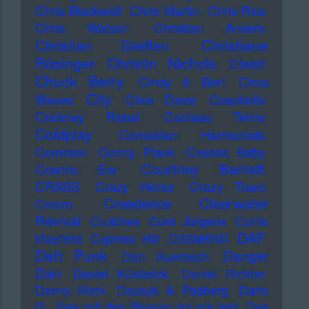
Chris Blackwell
Chris Martin
Chris Rea
Chris Watson
Christian Anders
Christiane
Christian Steiffen
Rösinger
Christin Nichols
Christl
Chuck Berry
Cindy & Bert
Circa
City
Waves
Clive Davis
Coachella
Cockney Rebel
Cocteau Twins
Coldplay
Comedian Harmonists
Common
Conny Plank
Cosmic Baby
Courtney Barnett
Cosmic Ear
CRASS
Crazy Horse
Crazy Town
Creedence Clearwater
Cream
Revival
Crutches
Curd Jürgens
Curtis
DAF
Mayfield
Cypress Hill
D3SM6ND
Daft Punk
Danger
Dan Auerbach
Dan
Daniel Küblböck
Daniel Richter
Danny Mark
Dapayk & Padberg
Dario
G.
Das mit den Blumen tut mir leid
Das