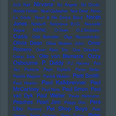
Nirvana
Inch Nail
No Angels
No Doubt
Noddy Holder
Noel Gallagher
Noir Désir
Nono
Norah
La Grinta
Noori & His Dorpa Band
Jones
Notdurft
Notorious B.I.G.
Nouvelle
Vague
NSYNC
O-Town
O.J.Simpson
Oasis
Odd Beholder
Olga Reznichenko
Olivia Dean
Omar
Olivia Newton John
Romero
Omer Klein Trio
One Direction
Ozzy
Otto von Bismarck
Oskar Sala
Osbourne
P. Diddy
P.J. Harvey
Pan
Tau
Pankow
Papo Yoplack
Parov Stelar
Patti Smith
Patrick Wagner
Patrick Walden
Paul Kalkbrenner
Paul
Paul Heaton
McCartney
Paul Simon
Paul
Paul Nero
Paul Weller
van Dyk
Paula Hartmann
Pere
Peaches
Pearl Jam
Peggy Gou
Pet Shop Boys
Ubu
Perrecy
Pete
Peter
Seeger
Peter Doherty
Peter Evans