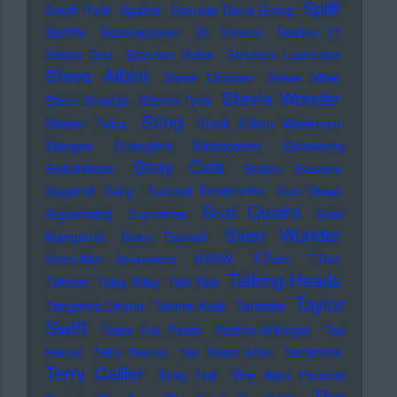
Spliff
South Park
Sparks
Spencer Davis Group
Sprints
Squarepusher
St. Vincent
Station 17
Status Quo
Stephan Sulke
Stephen Luscombe
Steve Albini
Steve Cropper
Steve Miller
Stevie Wonder
Steve Strange
Steven Tyler
Sting
Stieber Twins
Stock Aitken Waterman
Stooges
Stranglers
Stratocaster
Strawberry
Stray Cats
Switchblade
Sufjan Stevens
Sugarhill Gang
Suicidal Tendencies
Sun Diego
Suzi Quatro
Supertramp
Supremes
Sven
Sven Wunder
Marquardt
Sven Tasnadi
Sven-Ake Johansson
SXSW
T-Pain
T.Rex
Talking Heads
Tahnee
Talay Riley
Talk Talk
Taylor
Tangerine Dream
Tanner Adell
Tarwater
Swift
Tears For Fears
Techno-Wikinger
Ted
Herold
Teho Teardo
Ten Years After
Terranova
Terry Callier
Terry Hall
The Alan Parsons
The