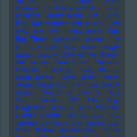
Franz
Ferdinand
Frau Lehmann
Fred und Luna
Friedrich Liechtenstein
Fritz Egner
Fritz Kalkbrenner
Fritz Puppel
Fritzi
Fun
Ernst
Front 242
Fuerza Regida
Boy Three
Funny van Dannen
Fury
In The Slaughterhouse
Fusion
Future
Gary Glitter
Geese
Islands
Galliano
Genesis
Geir Jenssen
Gene Vincent
Genesis P-Orridge
Georg Danzer
Georg Kreisler
Georg Stefan Troller
George Clinton
George Harrison
George
Gestalt et Jive
Michael
Get Well
Gewalt
Gigi
Soon
GG Allin
D'Agostino
Giles Peterson
Gil Ofarim
Giorgio Moroder
Gitte Haenning
Glen
Campbell
Glen Gould
Glen Hansard
GLS
Gnarls Barkley
Goebbels/Harth
Golden