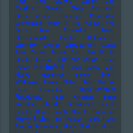
Goldie
Pudel Club
Goodie Mob
Gorillaz
Gossip
Götz Alsmann
Grace Jones
Grammys
Grandaddy
Grandmaster Flash & The Furious Five
Grateful Dead
Grant Hart
Grenzkontrolle
Grether Schwestern
Grim104
Grobschnitt
Grimes
Guano
Apes
Gunter Hampel
Guru
Guy Ritchie
Günther Jauch
Günther Fischer
Gwen
Haftbefehl
Stefani
Haggai Cohen
Haim
Haiyti
Hank
Hamburger Schule
Williams
Hanns Eisler
Hans Reichel
Hans-Joachim
Hans Rosenthal
Roedelius
Haoe Kerkeling
Hape
Harald Grosskopf
Kerkeling
Harald
Juhnke
Harald Lesch
Hard-Fi
Harmonia
Harry Styles
Hasil Adkins
Hattler
Hazel
Brugger
Heaven 17
Heiner Pudelko
Heino