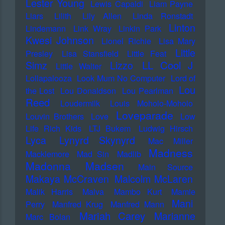
Lester Young
Lewis Capaldi
Liam Payne
Liars
Lilith
Lily Allen
Linda Ronstadt
Linton
Lindemann
Link Wray
Linkin Park
Kwesi Johnson
Lionel Richie
Lisa Mary
Little
Presley
Lisa Stansfield
Little Feat
LL Cool J
Simz
Lizzo
Little Walter
Lollapalooza
Look Mum No Computer
Lord of
Lou
the Lost
Lou Donaldson
Lou Pearlman
Reed
Loudermilk
Louis Moholo-Moholo
Loveparade
Louvin Brothers
Love
Low
Life Rich Kids
LTJ Bukem
Ludwig Hirsch
Lyca
Lynyrd Skynyrd
Mac Miller
Madness
Macklemore
Mad Sin
Madlib
Madonna
Madsen
Main Source
Makaya McCraven
Malcolm McLaren
Malik Harris
Malva
Mambo Kurt
Mamie
Mani
Perry
Manfred Krug
Manfred Mann
Mariah Carey
Marianne
Marc Bolan