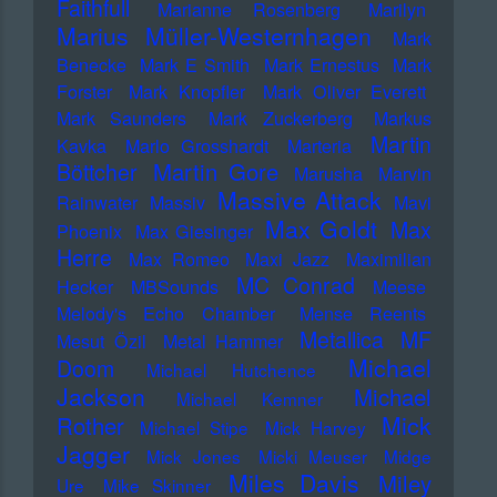
Faithfull
Marianne Rosenberg
Marilyn
Marius Müller-Westernhagen
Mark
Benecke
Mark E Smith
Mark Ernestus
Mark
Forster
Mark Knopfler
Mark Oliver Everett
Mark Saunders
Mark Zuckerberg
Markus
Martin
Kavka
Marlo Grosshardt
Marteria
Martin Gore
Böttcher
Marusha
Marvin
Massive Attack
Rainwater
Massiv
Mavi
Max Goldt
Max
Phoenix
Max Giesinger
Herre
Max Romeo
Maxi Jazz
Maximilian
MC Conrad
Hecker
MBSounds
Meese
Melody's Echo Chamber
Mense Reents
Metallica
MF
Mesut Özil
Metal Hammer
Michael
Doom
Michael Hutchence
Jackson
Michael
Michael Kemner
Mick
Rother
Michael Stipe
Mick Harvey
Jagger
Mick Jones
Micki Meuser
Midge
Miles Davis
Miley
Ure
Mike Skinner