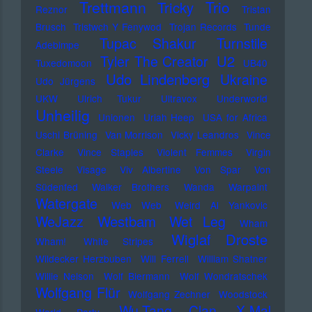
Trettmann
Trio
Tricky
Reznor
Tristan
Brusch
Tristwch Y Fenywod
Trojan Records
Tunde
Tupac Shakur
Turnstile
Adebimpe
U2
Tyler The Creator
Tuxedomoon
UB40
Udo Lindenberg
Ukraine
Udo Jürgens
UKW
Ulrich Tukur
Ultravox
Underworld
Unheilig
Unionen
Uriah Heep
USA for Africa
Uschi Brüning
Van Morrison
Vicky Leandros
Vince
Clarke
Vince Staples
Violent Femmes
Virgin
Steele
Visage
Viv Albertine
Von Spar
Von
Südenfed
Walker Brothers
Wanda
Warpaint
Watergate
Web Web
Weird Al Yankovic
Westbam
WeJazz
Wet Leg
Wham
Wiglaf Droste
Wham!
White Stripes
Wildecker Herzbuben
Will Ferrell
William Shatner
Willie Nelson
Wolf Biermann
Wolf Wondratschek
Wolfgang Flür
Wolfgang Zechner
Woodstock
Wu-Tang Clan
X-Mal