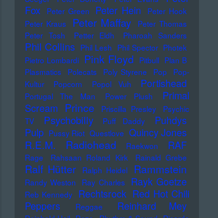
Fox
Peter Hein
Peter Green
Peter Hook
Peter Maffay
Peter Kraus
Peter Thomas
Peter Tosh
Petter Eldh
Pharoah Sanders
Phil Collins
Phil Lesh
Phil Spector
Photek
Pink Floyd
Pietro Lombardi
Pitbull
Plan B
Plasmatics
Polecats
Poly Styrene
Pop
Pop-
Portishead
Kultur
Popcorn
Popol Vuh
Primal
Portugal The Man
Power Plush
Prince
Scream
Priscilla Presley
Psychic
Psychobilly
Puhdys
TV
Puff Daddy
Pulp
Quincy Jones
Pussy Riot
Questlove
Radiohead
R.E.M.
RAF
Raekwon
Rage
Rahsaan Roland Kirk
Rainald Grebe
Ralf Hütter
Rammstein
Ralph Heidel
Rayk Goetze
Randy Weston
Ray Charles
Rechtsrock
Red Hot Chili
Reb Kennedy
Peppers
Reinhard Mey
Reggae