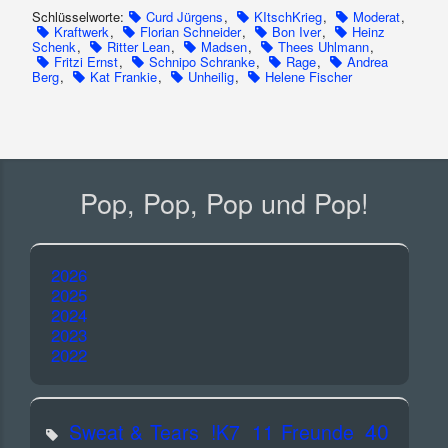
Schlüsselworte:
Curd Jürgens
,
KItschKrieg
,
Moderat
,
Kraftwerk
,
Florian Schneider
,
Bon Iver
,
Heinz
Schenk
,
Ritter Lean
,
Madsen
,
Thees Uhlmann
,
Fritzi Ernst
,
Schnipo Schranke
,
Rage
,
Andrea
Berg
,
Kat Frankie
,
Unheilig
,
Helene Fischer
Pop, Pop, Pop und Pop!
2026
2025
2024
2023
2022
40
Sweat & Tears
!K7
11 Freunde