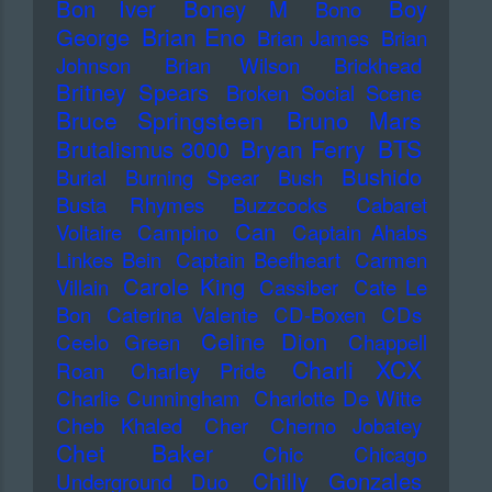
Bon Iver
Boney M
Boy
Bono
Brian Eno
George
Brian James
Brian
Johnson
Brian Wilson
Brickhead
Britney Spears
Broken Social Scene
Bruce Springsteen
Bruno Mars
Bryan Ferry
BTS
Brutalismus 3000
Bushido
Burial
Burning Spear
Bush
Busta Rhymes
Buzzcocks
Cabaret
Can
Voltaire
Campino
Captain Ahabs
Linkes Bein
Captain Beefheart
Carmen
Carole King
Villain
Cassiber
Cate Le
Bon
Caterina Valente
CD-Boxen
CDs
Celine Dion
Ceelo Green
Chappell
Charli XCX
Roan
Charley Pride
Charlie Cunningham
Charlotte De Witte
Cheb Khaled
Cher
Cherno Jobatey
Chet Baker
Chic
Chicago
Chilly Gonzales
Underground Duo