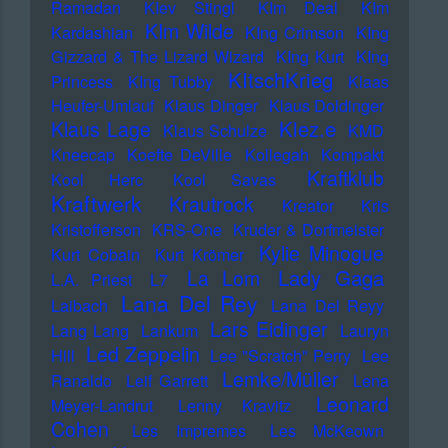
Ramadan
KIev Stingl
KIm Deal
KIm
KIm Wilde
Kardashian
KIng Crimson
KIng
Gizzard & The Lizard Wizard
KIng Kurt
KIng
KItschKrieg
Princess
KIng Tubby
Klaas
Heufer-Umlauf
Klaus Dinger
Klaus Doldinger
Klez.e
Klaus Lage
Klaus Schulze
KMD
Kneecap
Koefte DeVille
Kollegah
Kompakt
Kraftklub
Kool Herc
Kool Savas
Kraftwerk
Krautrock
Kreator
Kris
Kristofferson
KRS-One
Kruder & Dorfmeister
Kylie Minogue
Kurt Cobain
Kurt Krömer
Lady Gaga
La Lom
L.A. Priest
L7
Lana Del Rey
Laibach
Lana Del Reyy
Lars Eidinger
Lang Lang
Lankum
Lauryn
Led Zeppelin
Hill
Lee "Scratch" Perry
Lee
Lemke/Müller
Ranaldo
Leif Garrett
Lena
Leonard
Meyer-Landrut
Lenny Kravitz
Cohen
Les Impremes
Les McKeown