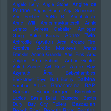
Angine de
Angelo Kelly
Angie Stone
Poitrine
Angus Stone
Anja Schneider
Ann Peebles
AnNa R.
Annahstasia
Anne Will
Annenmaykantereit
Annie
Lennox
Anreas Gabalier
Antilopen
Aphex Twin
Gang
Anton Karras
Apsilon
Aphrodite
Arca
Arcade Fire
Archive
Arctic Monkeys
Aretha
Franklin
Ariana Grande
Ariel Pink
Arnd
Zeigler
Arno Schmitt
Arthur Gunter
Azure Ray
Astrid Sonne
Axl Rose
Azymuth
Ätna
Babyshambles
Balbina
Backstreet Boys
Bad Bunny
Bananarama
BAP
Bamboo Artists
Barbara Schöneberger
Barenaked
Ladies
Basia Bulat
Bassdee
Baxter
Bazzazian
Dury
Bay City Rollers
Beach Boys
Beastie Boys
Beatles