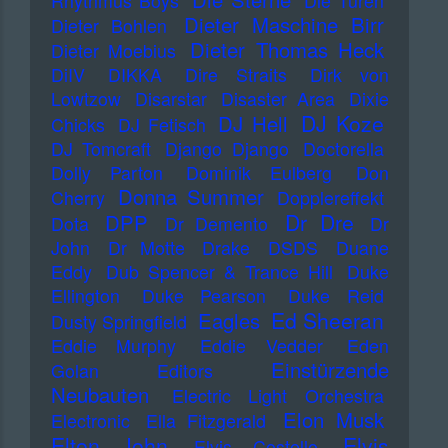
Rhythmus Boys
Die Türen
Dieter Maschine Birr
Dieter Bohlen
Dieter Thomas Heck
Dieter Moebius
DiIV
DIKKA
Dire Straits
Dirk von
Lowtzow
Disarstar
Disaster Area
Dixie
DJ Koze
DJ Hell
Chicks
DJ Fetisch
DJ Tomcraft
Django Django
Doctorella
Dolly Parton
Dominik Eulberg
Don
Donna Summer
Cherry
Dopplereffekt
Dr Dre
DPP
Dota
Dr Demento
Dr
John
Dr Motte
Drake
DSDS
Duane
Eddy
Dub Spencer & Trance Hill
Duke
Ellington
Duke Pearson
Duke Reid
Ed Sheeran
Eagles
Dusty Springfield
Eddie Murphy
Eddie Vedder
Eden
Einstürzende
Golan
Editors
Neubauten
Electric Light Orchestra
Elon Musk
Electronic
Ella Fitzgerald
Elton John
Elvis
Elvis Costello