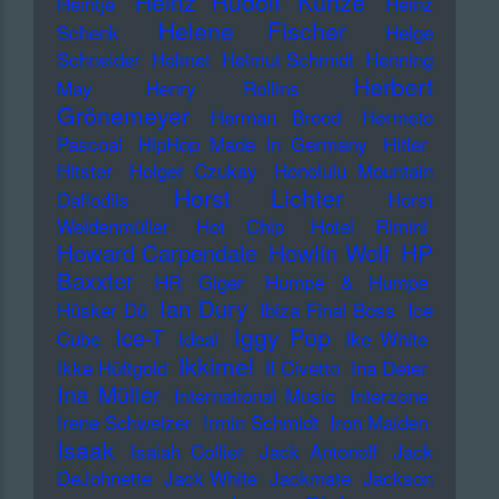
Heinz Rudolf Kunze
Heintje
Heinz
Helene Fischer
Schenk
Helge
Schneider
Helmet
Helmut Schmidt
Henning
Herbert
May
Henry Rollins
Grönemeyer
Herman Brood
Hermeto
Pascoal
HipHop Made in Germany
Hitler
Hitster
Holger Czukay
Honolulu Mountain
Horst Lichter
Daffodils
Horst
Weidenmüller
Hot Chip
Hotel Rimini
Howard Carpendale
Howlin Wolf
HP
Baxxter
HR Giger
Humpe & Humpe
Ian Dury
Hüsker Dü
Ibiza Final Boss
Ice
Iggy Pop
Ice-T
Cube
Ideal
Ike White
Ikkimel
Ikke Hüftgold
Il Civetto
Ina Deter
Ina Müller
International Music
Interzone
Irene Schweizer
Irmin Schmidt
Iron Maiden
Isaak
Isaiah Collier
Jack Antonoff
Jack
DeJohnette
Jack White
Jackmate
Jackson