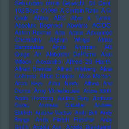
Sekunden ohne Gewicht
50 Cent
102 Boyz
01099
A Certain Ratio
A.G.
Abba
Cook
ABC
Abor & Tynna
AC/DC
Absolute Beginner
Abwärts
Advanced
Achim Reichel
Ada
Adele
Chemistry
Afghan Whigs
Afrika
Bambaataa
Afrob
Afroman
AG
Geige
Air
Alabaster DePlume
Alan
Alfred 23 Harth
Wilson
Alexandra
Alfred Brendel
Alfred Hilsberg
Alice
Alice Cooper
Coltrane
Alice Merton
Alicia Keys
Alma Naidu
Althea And
Amy Winehouse
Donna
Andre 3000
Andre Herzberg
Andrea Berg
Andreas
Dorau
Andreas Gabalier
Andrew
Eldritch
Andrew Vachss
Andy Bell
Andy
Andy Fletch Fletcher
Brings
Andy
Smith
Angela Aux
Angelo Branduardi