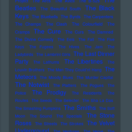
Project
The Arcs
The Avicii
The B-52s
Beatles
The Black
The Beautiful South
Keys
The Bluebells
The Byrds
The Carpenters
The Champs
The Clash
The Colourfield
The
The Cure
Cramps
The Curs
The Damned
The Divine Comedy
The Eels
The Fall
The Five
Keys
The Fugees
The Hives
The Jam
The
The Last Dinner
Ladybirds
The Lambrini Girls
Party
The Libertines
The Lathums
The
The
Louvin Brothers
The Man They Could'nt Hang
Meteors
The Moody Blues
The Murder Capital
The Notwist
The Platters
The Pogues
The
The Prodigy
Police
The Residents
The
Routes
The Seeds
The Selecter
The Sha La Das
The Smiths
The Smashing Pumpkins
The Soft
The Stone
Moon
The Sound
The Specials
Roses
The Velvet
The Streets
The Strokes
Underground
The Ventures
The Verve
The