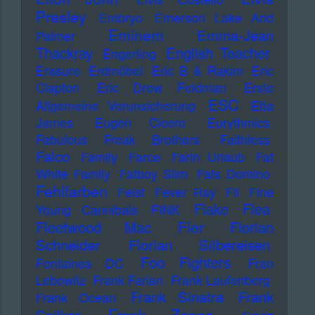
Presley
Embryo
Emerson Lake And
Eminem
Emma-Jean
Palmer
Thackray
English Teacher
Engerling
Erasure
Erdmöbel
Eric B & Rakim
Eric
Clapton
Eric Drew Feldman
Erste
ESC
Allgemeine Verunsicherung
Etta
James
Eugen Cicero
Eurythmics
Fabulous Freak Brothers
Faithless
Falco
Family
Farce
Farin Urlaub
Fat
White Family
Fatboy Slim
Fats Domino
Fehlfarben
Feist
Fever Ray
Fil
Fine
Flake
Flea
Young Cannibals
FINK
Fler
Fleetwood Mac
Florian
Schneider
Florian Silbereisen
Foo Fighters
Fontaines DC
Fran
Lebowitz
Frank Farian
Frank Laufenberg
Frank Sinatra
Frank
Frank Ocean
Frank Zappa
Spilker