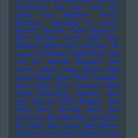
Beckenbauer
Bee Gees
Beirut
Ben
Benjamin Amaru
LaMar Gay
Berghain
Bernadette La Hengst
Bernard Sumner
Bernd Begemann
Berq
Bertrand Cantat
Beth Ditto
Betti Kruse
Beyonce
Betterov
Bill
Billie Eilish
Laswell
Bill Withers
Billy
Joel
Bim Sherman
Biosphere
Birth
Björk
Control
Bitchin Bajas
Black
Black Keys
Black Sabbath
Kappa
Black Sheep
Blaine Reininger
Blake
Harley
Blancmange
Bleachers
Blind
Blixa Bargeld
Bloc
Faith
Blink-182
Blondie
Party
Blond
Blood
Blue
Blur
Blumfeld
Blümchen
Oyster Cult
Bob Dylan
Bob Marley
Bo Diddley
Bob Vylan
Bob Mould
Bollock Brothers