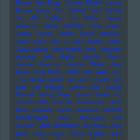
James Blake
Brown
Jake Bugg
James
James Last
Jamie
Brown
James Carr
xx
Jan Delay
Jan Müller
Jane's
Janet Jackson
Addiction
Janis Joplin
Jantra
Jarvis Cocker
Jason Donovan
Jazz
Jason Lytle
Jay Z
Jaye Muller
Jazzmatazz
Jean-Michel Jarre
Jefferson
Airplane
Jello Biafra
Jennifer Finch
Jennifer Rostock
Jennifer Weist
Jens
Jerry Lee Lewis
Balzer
Jerry Butler
Jeru
The Damaja
Jethro Tull
Jim E Brown
Jim
Kerr
Jim Rakete
Jimmy Cliff
Jimmy
Kimmel
Jimmy Page
Jimmy Savile
JJ
Joachim Witt
Joan As Policewoman
Joan
Jochen
Baez
JoanJett
Joanna Newsome
Distelmayer
Jock McDonald
Joe
Joe Jackson
Goddard
Joe Meek
Joey
John Cale
Kelly
John Cage
John