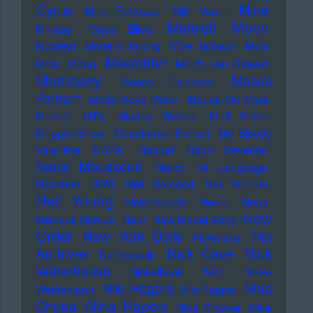
Cyrus
Mine
Mille Petrozza
Milli Vanilli
Moby
Mittekill
Ministry
Missy Elliott
Moderat
Modern Talking
Moe Jacksch
Mois
Moonriivr
Mola
Moog
Moritz von Oswald
Morrissey
Moses
Morton Feldman
Pelham
Motor Boys Motor
Mouse On Mars
Mozart
MTV
Muddy Waters
Muff Potter
Muppet Show
Münchener Freiheit
My Bloody
Valentine
N.W.A.
Naddel
Nadin Deventer
Nana Mouskouri
Nation Of Language
Nazareth
NDW
Neil Diamond
Neil Tennant
Neil Young
Nekromantix
Nemo
Nena
New
Nervous Norvus
Neu!
New Model Army
Order
New York Dolls
Nia
Newcleus
Nick
Archives
Nick Cave
Nichtseattle
Waterhouse
Nickelback
Nico
Nikko
Nile Rogers
Nina
Weidemann
Nils Keppel
Nina Hagen
Chuba
Nina Simone
Nine