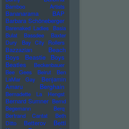
Bamboo Artists
Bananarama
BAP
Barbara Schöneberger
Barenaked Ladies
Basia
Bulat
Bassdee
Baxter
Dury
Bay City Rollers
Beach
Bazzazian
Boys
Beastie Boys
Beatles
Beckenbauer
Bee Gees
Beirut
Ben
Benjamin
LaMar Gay
Berghain
Amaru
Bernadette La Hengst
Bernard Sumner
Bernd
Begemann
Berq
Bertrand Cantat
Beth
Betti
Betterov
Ditto