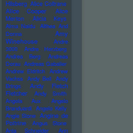
Hilsberg
Alice Coltrane
Alice Cooper
Alice
Merton
Alicia Keys
Alma Naidu
Althea And
Amy
Donna
Winehouse
Andre
3000
Andre Herzberg
Andrea Berg
Andreas
Dorau
Andreas Gabalier
Andrew Eldritch
Andrew
Vachss
Andy Bell
Andy
Andy Fletch
Brings
Fletcher
Andy Smith
Angela Aux
Angelo
Branduardi
Angelo Kelly
Angine de
Angie Stone
Poitrine
Angus Stone
Anja Schneider
Ann