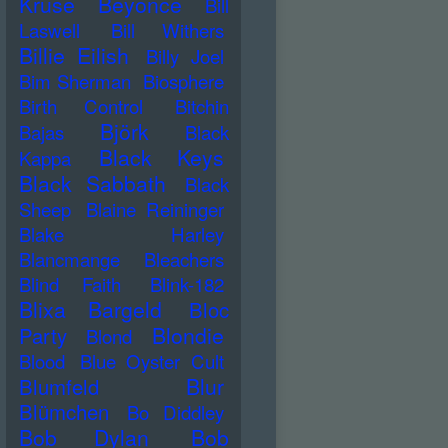
Kruse
Beyonce
Bill
Laswell
Bill Withers
Billie Eilish
Billy Joel
Bim Sherman
Biosphere
Birth Control
Bitchin
Björk
Bajas
Black
Black Keys
Kappa
Black Sabbath
Black
Sheep
Blaine Reininger
Blake Harley
Blancmange
Bleachers
Blind Faith
Blink-182
Blixa Bargeld
Bloc
Blondie
Party
Blond
Blood
Blue Oyster Cult
Blur
Blumfeld
Blümchen
Bo Diddley
Bob Dylan
Bob