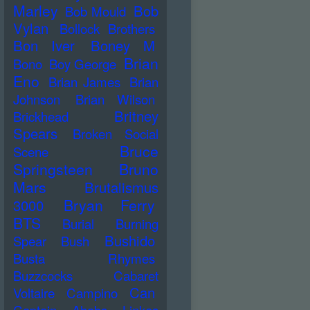
Marley
Bob
Bob Mould
Vylan
Bollock Brothers
Bon Iver
Boney M
Brian
Bono
Boy George
Eno
Brian James
Brian
Johnson
Brian Wilson
Britney
Brickhead
Spears
Broken Social
Bruce
Scene
Springsteen
Bruno
Mars
Brutalismus
Bryan Ferry
3000
BTS
Burial
Burning
Bushido
Spear
Bush
Busta Rhymes
Buzzcocks
Cabaret
Can
Voltaire
Campino
Captain Ahabs Linkes