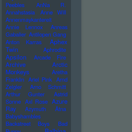
Peebles
AnNa R.
Annahstasia
Anne Will
Annenmaykantereit
Annie Lennox
Anreas
Gabalier
Antilopen Gang
Aphex
Anton Karras
Twin
Aphrodite
Apsilon
Arcade Fire
Archive
Arctic
Monkeys
Aretha
Franklin
Ariel Pink
Arnd
Zeigler
Arno Schmitt
Arthur Gunter
Astrid
Azure
Sonne
Axl Rose
Ray
Azymuth
Ätna
Babyshambles
Backstreet Boys
Bad
Balbina
Bunny