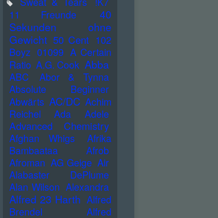
Sweat & Tears
!K7
40
11 Freunde
Sekunden ohne
Gewicht
50 Cent
102
Boyz
01099
A Certain
Abba
Ratio
A.G. Cook
ABC
Abor & Tynna
Absolute Beginner
AC/DC
Abwärts
Achim
Reichel
Ada
Adele
Advanced Chemistry
Afghan Whigs
Afrika
Bambaataa
Afrob
Afroman
AG Geige
Air
Alabaster DePlume
Alan Wilson
Alexandra
Alfred 23 Harth
Alfred
Brendel
Alfred