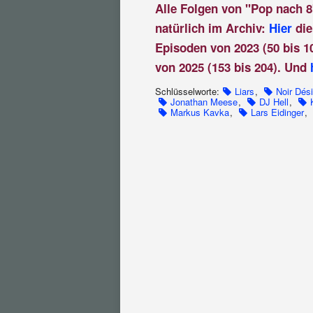
Alle Folgen von "Pop nach 8
natürlich im Archiv:
Hier
die
Episoden von 2023 (50 bis 1
von 2025 (153 bis 204). Und
Schlüsselworte:
Liars
,
Noir Dési
Jonathan Meese
,
DJ Hell
,
Markus Kavka
,
Lars Eidinger
,