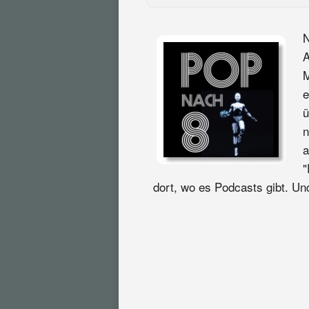
N
A
M
e
ü
n
a
"
dort, wo es Podcasts gibt. Und