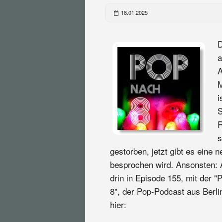
18.01.2025
D
a
A
M
i
S
R
s
gestorben, jetzt gibt es eine
besprochen wird. Ansonsten: Al
drin in Episode 155, mit der "
8", der Pop-Podcast aus Berlin
hier: