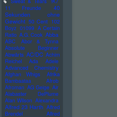
Sweat & Tears
!K7
40
11 Freunde
Sekunden ohne
Gewicht
50 Cent
102
Boyz
01099
A Certain
Abba
Ratio
A.G. Cook
ABC
Abor & Tynna
Absolute Beginner
AC/DC
Abwärts
Achim
Reichel
Ada
Adele
Advanced Chemistry
Afghan Whigs
Afrika
Bambaataa
Afrob
Afroman
AG Geige
Air
Alabaster DePlume
Alan Wilson
Alexandra
Alfred 23 Harth
Alfred
Brendel
Alfred