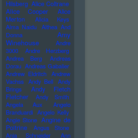
Hilsberg
Alice Coltrane
Alice Cooper
Alice
Merton
Alicia Keys
Alma Naidu
Althea And
Amy
Donna
Winehouse
Andre
3000
Andre Herzberg
Andrea Berg
Andreas
Dorau
Andreas Gabalier
Andrew Eldritch
Andrew
Vachss
Andy Bell
Andy
Andy Fletch
Brings
Fletcher
Andy Smith
Angela Aux
Angelo
Branduardi
Angelo Kelly
Angine de
Angie Stone
Poitrine
Angus Stone
Anja Schneider
Ann