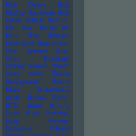
Bob Dylan
Bob
Marley
Bob
Bob Mould
Vylan
Bollock Brothers
Bon Iver
Boney M
Boy George
Bono
Brian Eno
Brian James
Brian Johnson
Brian
Wilson
Brickhead
Britney Spears
Broken
Bruce
Social Scene
Springsteen
Bruno
Mars
Brutalismus
Bryan Ferry
3000
BTS
Burial
Burning
Bushido
Spear
Bush
Busta Rhymes
Buzzcocks
Cabaret
Can
Voltaire
Campino