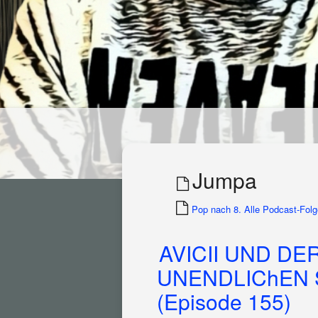
Jumpa
Pop nach 8. Alle Podcast-Folge
AVICII UND D
UNENDLIChEN 
(Episode 155)