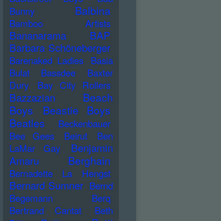
Balbina
Bunny
Bamboo Artists
Bananarama
BAP
Barbara Schöneberger
Barenaked Ladies
Basia
Bulat
Bassdee
Baxter
Dury
Bay City Rollers
Beach
Bazzazian
Boys
Beastie Boys
Beatles
Beckenbauer
Bee Gees
Beirut
Ben
Benjamin
LaMar Gay
Berghain
Amaru
Bernadette La Hengst
Bernard Sumner
Bernd
Begemann
Berq
Bertrand Cantat
Beth