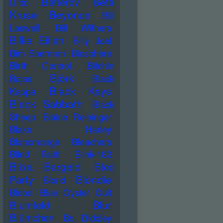
Betti
Betterov
Ditto
Kruse
Beyonce
Bill
Laswell
Bill Withers
Billie Eilish
Billy Joel
Bim Sherman
Biosphere
Birth Control
Bitchin
Björk
Bajas
Black
Black Keys
Kappa
Black Sabbath
Black
Sheep
Blaine Reininger
Blake Harley
Blancmange
Bleachers
Blind Faith
Blink-182
Blixa Bargeld
Bloc
Blondie
Party
Blond
Blood
Blue Oyster Cult
Blur
Blumfeld
Blümchen
Bo Diddley