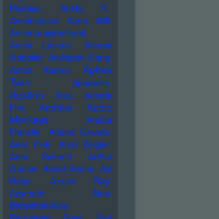
Peebles
AnNa R.
Annahstasia
Anne Will
Annenmaykantereit
Annie Lennox
Anreas
Gabalier
Antilopen Gang
Aphex
Anton Karras
Twin
Aphrodite
Apsilon
Arca
Arcade
Archive
Arctic
Fire
Monkeys
Aretha
Franklin
Ariana Grande
Ariel Pink
Arnd Zeigler
Arno Schmitt
Arthur
Gunter
Astrid Sonne
Axl
Azure Ray
Rose
Azymuth
Ätna
Babyshambles
Backstreet Boys
Bad