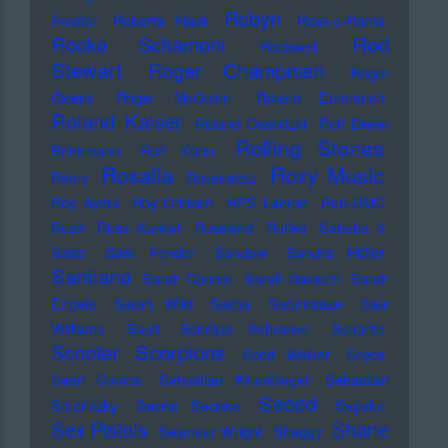
Robyn
Forster
Roberta Flack
Rock-o-Rama
Rod
Rocko Schamoni
Rockwell
Stewart
Roger Champman
Roger
Cicero
Roger McGuinn
Roland Emmerich
Roland Kaiser
Roland Owsnitzki
Rolf Dieter
Rolling Stones
Brinkmann
Rolf Kühn
Rosalia
Roxy Music
Romy
Rosenstolz
Roy Ayers
Roy Orbison
RPS Lanrue
Run-DMC
Rush
Russ Kunkel
Russland
Rutles
Sababa 5
Sade
Sam Fender
Sandow
Sandra Hüller
Santiano
Sarah Connor
Sarah Davachi
Sarah
Engels
Sarah Wild
Sasha
Saturndaze
Saul
Williams
Sault
Schnipo Schranke
Schürze
Scorpions
Scooter
Scott Walker
Scycs
Sean Combs
Sebastian Krumbiegel
Sebastian
Seeed
Studnitzky
Secret Secrets
Sepalot
Sex Pistols
Shane
Seymour Wright
Shaggy