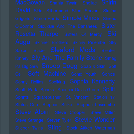
MacGowan
Shirin
Shania Twain
Shellac
David
Sido
Silbermond
Silent Servant
Simina
Simple Minds
Grigoriu
Simon Harris
Sinead
Sister
O'Connor
Siouxsie And The Banshees
Ski
Rosetta Tharpe
Sisters Of Mercy
Aggu
Skinner Brothers
Skinny Pelembe
Sky
Sleaford Mods
Saxon
Slade
Sleater-
Sly And The Family Stone
Kinney
Smag
Snoop Dogg
Pa Dig Selv
Soap & Skin
Soft
Soft Machine
Cell
Sonic Youth
Sonics
Sophia Kennedy
Sonny Rollins
Soolking
Spliff
South Park
Sparks
Spencer Davis Group
Sprints
Squarepusher
St. Vincent
Station 17
Status Quo
Stephan Sulke
Stephen Luscombe
Steve Albini
Steve Cropper
Steve Miller
Stevie Wonder
Steve Strange
Steven Tyler
Sting
Stieber Twins
Stock Aitken Waterman