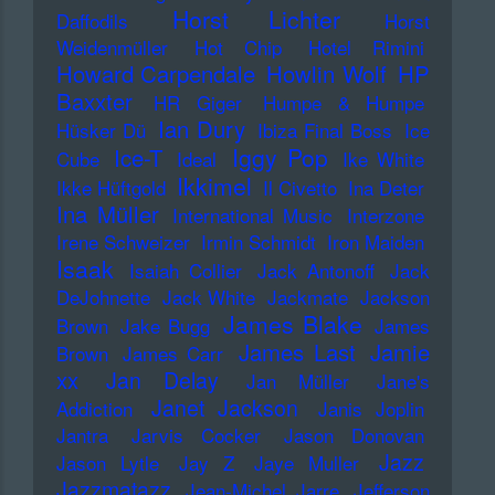
Horst Lichter
Daffodils
Horst
Weidenmüller
Hot Chip
Hotel Rimini
Howard Carpendale
Howlin Wolf
HP
Baxxter
HR Giger
Humpe & Humpe
Ian Dury
Hüsker Dü
Ibiza Final Boss
Ice
Iggy Pop
Ice-T
Cube
Ideal
Ike White
Ikkimel
Ikke Hüftgold
Il Civetto
Ina Deter
Ina Müller
International Music
Interzone
Irene Schweizer
Irmin Schmidt
Iron Maiden
Isaak
Isaiah Collier
Jack Antonoff
Jack
DeJohnette
Jack White
Jackmate
Jackson
James Blake
Brown
Jake Bugg
James
James Last
Jamie
Brown
James Carr
xx
Jan Delay
Jan Müller
Jane's
Janet Jackson
Addiction
Janis Joplin
Jantra
Jarvis Cocker
Jason Donovan
Jazz
Jason Lytle
Jay Z
Jaye Muller
Jazzmatazz
Jean-Michel Jarre
Jefferson