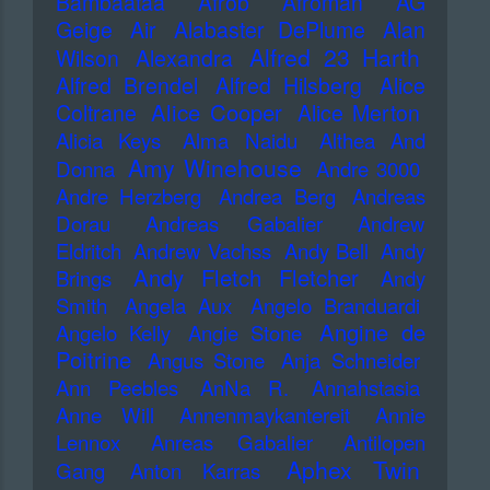
Bambaataa
Afrob
Afroman
AG
Geige
Air
Alabaster DePlume
Alan
Alfred 23 Harth
Wilson
Alexandra
Alfred Brendel
Alfred Hilsberg
Alice
Alice Cooper
Coltrane
Alice Merton
Alicia Keys
Alma Naidu
Althea And
Amy Winehouse
Donna
Andre 3000
Andre Herzberg
Andrea Berg
Andreas
Dorau
Andreas Gabalier
Andrew
Eldritch
Andrew Vachss
Andy Bell
Andy
Andy Fletch Fletcher
Brings
Andy
Smith
Angela Aux
Angelo Branduardi
Angine de
Angelo Kelly
Angie Stone
Poitrine
Angus Stone
Anja Schneider
Ann Peebles
AnNa R.
Annahstasia
Anne Will
Annenmaykantereit
Annie
Lennox
Anreas Gabalier
Antilopen
Aphex Twin
Gang
Anton Karras