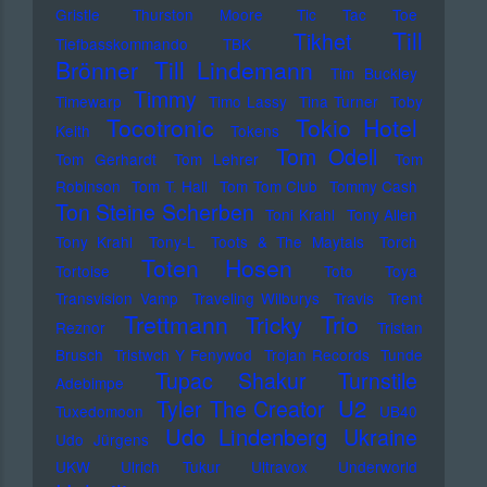
Gristle
Thurston Moore
Tic Tac Toe
Till
Tikhet
Tiefbasskommando TBK
Brönner
Till Lindemann
Tim Buckley
Timmy
Timewarp
Timo Lassy
Tina Turner
Toby
Tocotronic
Tokio Hotel
Keith
Tokens
Tom Odell
Tom Gerhardt
Tom Lehrer
Tom
Robinson
Tom T. Hall
Tom Tom Club
Tommy Cash
Ton Steine Scherben
Toni Krahl
Tony Allen
Tony Krahl
Tony-L
Toots & The Maytals
Torch
Toten Hosen
Tortoise
Toto
Toya
Transvision Vamp
Traveling Wilburys
Travis
Trent
Trettmann
Trio
Tricky
Reznor
Tristan
Brusch
Tristwch Y Fenywod
Trojan Records
Tunde
Tupac Shakur
Turnstile
Adebimpe
U2
Tyler The Creator
Tuxedomoon
UB40
Udo Lindenberg
Ukraine
Udo Jürgens
UKW
Ulrich Tukur
Ultravox
Underworld