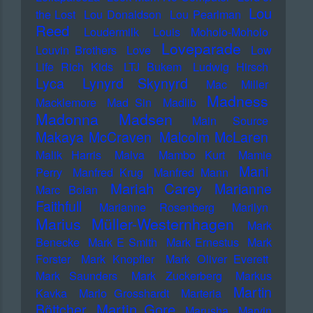
Lou
the Lost
Lou Donaldson
Lou Pearlman
Reed
Loudermilk
Louis Moholo-Moholo
Loveparade
Louvin Brothers
Love
Low
Life Rich Kids
LTJ Bukem
Ludwig Hirsch
Lyca
Lynyrd Skynyrd
Mac Miller
Madness
Macklemore
Mad Sin
Madlib
Madonna
Madsen
Main Source
Makaya McCraven
Malcolm McLaren
Malik Harris
Malva
Mambo Kurt
Mamie
Mani
Perry
Manfred Krug
Manfred Mann
Mariah Carey
Marianne
Marc Bolan
Faithfull
Marianne Rosenberg
Marilyn
Marius Müller-Westernhagen
Mark
Benecke
Mark E Smith
Mark Ernestus
Mark
Forster
Mark Knopfler
Mark Oliver Everett
Mark Saunders
Mark Zuckerberg
Markus
Martin
Kavka
Marlo Grosshardt
Marteria
Martin Gore
Böttcher
Marusha
Marvin