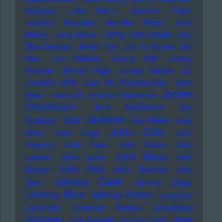
Airplane
Jello Biafra
Jennifer Finch
Jennifer Rostock
Jennifer Weist
Jens
Jerry Lee Lewis
Balzer
Jerry Butler
Jeru
The Damaja
Jethro Tull
Jim E Brown
Jim
Kerr
Jim Rakete
Jimmy Cliff
Jimmy
Kimmel
Jimmy Page
Jimmy Savile
JJ
Joachim Witt
Joan As Policewoman
Joan
Jochen
Baez
JoanJett
Joanna Newsome
Distelmayer
Jock McDonald
Joe
Joe Jackson
Goddard
Joe Meek
Joey
John Cale
Kelly
John Cage
John
Fogerty
John Foxx
John Grant
John
John Maus
Lennon
John Lydon
John
John Peel
Mayall
John Travolta
John
Johnny Cash
Zorn
Johnny Depp
Johnny Marr
Johnny Rotten
Jonathan
Jonathan
Jeremiah
Jonathan Meese
Richman
Jose
Joni Mitchell
Jonzun Crew