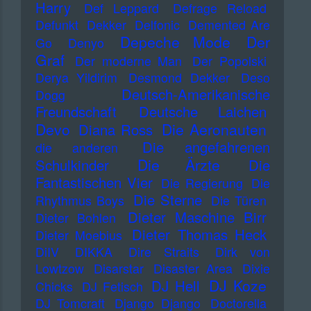
Harry
Def Leppard
Defrage Reload
Defunkt
Dekker
Delfonic
Demented Are
Depeche Mode
Der
Go
Denyo
Graf
Der moderne Man
Der Popolski
Derya Yildirim
Desmond Dekker
Deso
Deutsch-Amerikanische
Dogg
Freundschaft
Deutsche Laichen
Devo
Die Aeronauten
Diana Ross
Die angefahrenen
die anderen
Die Ärzte
Schulkinder
Die
Fantastischen Vier
Die Regierung
Die
Die Sterne
Rhythmus Boys
Die Türen
Dieter Maschine Birr
Dieter Bohlen
Dieter Thomas Heck
Dieter Moebius
DiIV
DIKKA
Dire Straits
Dirk von
Lowtzow
Disarstar
Disaster Area
Dixie
DJ Koze
DJ Hell
Chicks
DJ Fetisch
DJ Tomcraft
Django Django
Doctorella