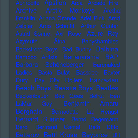
Apsilon
Aphrodite
Arca
Arcade Fire
Archive
Arctic Monkeys
Aretha
Franklin
Ariana Grande
Ariel Pink
Arnd
Zeigler
Arno Schmitt
Arthur Gunter
Azure Ray
Astrid Sonne
Axl Rose
Azymuth
Ätna
Babyshambles
Balbina
Backstreet Boys
Bad Bunny
Bananarama
BAP
Bamboo Artists
Barbara Schöneberger
Barenaked
Ladies
Basia Bulat
Bassdee
Baxter
Bazzazian
Dury
Bay City Rollers
Beach Boys
Beastie Boys
Beatles
Beckenbauer
Bee Gees
Beirut
Ben
Benjamin Amaru
LaMar Gay
Berghain
Bernadette La Hengst
Bernard Sumner
Bernd Begemann
Berq
Bertrand Cantat
Beth Ditto
Betti Kruse
Beyonce
Betterov
Bill