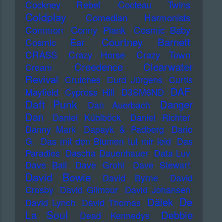
Cockney Rebel
Cocteau Twins
Coldplay
Comedian Harmonists
Common
Conny Plank
Cosmic Baby
Courtney Barnett
Cosmic Ear
CRASS
Crazy Horse
Crazy Town
Creedence Clearwater
Cream
Revival
Crutches
Curd Jürgens
Curtis
DAF
Mayfield
Cypress Hill
D3SM6ND
Daft Punk
Danger
Dan Auerbach
Dan
Daniel Küblböck
Daniel Richter
Danny Mark
Dapayk & Padberg
Dario
G.
Das mit den Blumen tut mir leid
Das
Paradies
Dascha Dauenhauer
Data Luv
Dave Ball
Dave Grohl
Dave Stewart
David Bowie
David Byrne
David
Crosby
David Gilmour
David Johansen
De
Dälek
David Lynch
David Thomas
La Soul
Debbie
Dead Kennedys