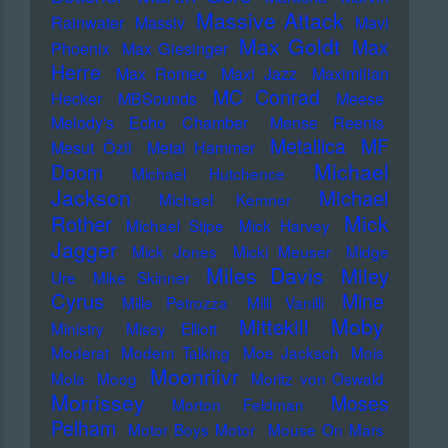
Massive Attack
Rainwater
Massiv
Mavi
Max Goldt
Max
Phoenix
Max Giesinger
Herre
Max Romeo
Maxi Jazz
Maximilian
MC Conrad
Hecker
MBSounds
Meese
Melody's Echo Chamber
Mense Reents
Metallica
MF
Mesut Özil
Metal Hammer
Michael
Doom
Michael Hutchence
Jackson
Michael
Michael Kemner
Mick
Rother
Michael Stipe
Mick Harvey
Jagger
Mick Jones
Micki Meuser
Midge
Miles Davis
Miley
Ure
Mike Skinner
Cyrus
Mine
Mille Petrozza
Milli Vanilli
Moby
Mittekill
Ministry
Missy Elliott
Moderat
Modern Talking
Moe Jacksch
Mois
Moonriivr
Mola
Moog
Moritz von Oswald
Morrissey
Moses
Morton Feldman
Pelham
Motor Boys Motor
Mouse On Mars