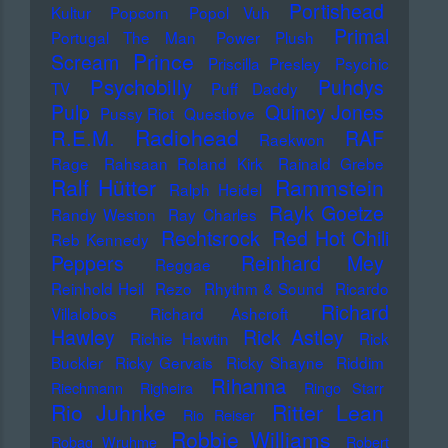
Portishead
Kultur
Popcorn
Popol Vuh
Primal
Portugal The Man
Power Plush
Prince
Scream
Priscilla Presley
Psychic
Psychobilly
Puhdys
TV
Puff Daddy
Pulp
Quincy Jones
Pussy Riot
Questlove
Radiohead
R.E.M.
RAF
Raekwon
Rage
Rahsaan Roland Kirk
Rainald Grebe
Ralf Hütter
Rammstein
Ralph Heidel
Rayk Goetze
Randy Weston
Ray Charles
Rechtsrock
Red Hot Chili
Reb Kennedy
Peppers
Reinhard Mey
Reggae
Reinhold Heil
Rezo
Rhythm & Sound
Ricardo
Richard
Villalobos
Richard Ashcroft
Hawley
Rick Astley
Richie Hawtin
Rick
Buckler
Ricky Gervais
Ricky Shayne
Riddim
Rihanna
Riechmann
Righeira
Ringo Starr
Rio Juhnke
Ritter Lean
Rio Reiser
Robbie Williams
Robag Wruhme
Robert