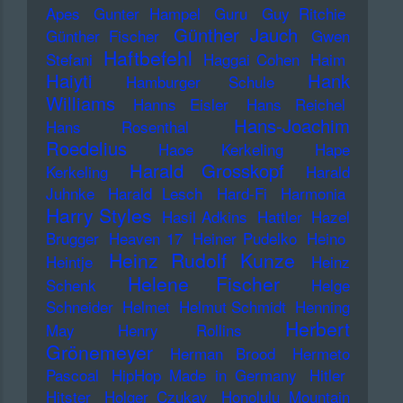
Apes
Gunter Hampel
Guru
Guy Ritchie
Günther Jauch
Günther Fischer
Gwen
Haftbefehl
Stefani
Haggai Cohen
Haim
Haiyti
Hank
Hamburger Schule
Williams
Hanns Eisler
Hans Reichel
Hans-Joachim
Hans Rosenthal
Roedelius
Haoe Kerkeling
Hape
Harald Grosskopf
Kerkeling
Harald
Juhnke
Harald Lesch
Hard-Fi
Harmonia
Harry Styles
Hasil Adkins
Hattler
Hazel
Brugger
Heaven 17
Heiner Pudelko
Heino
Heinz Rudolf Kunze
Heintje
Heinz
Helene Fischer
Schenk
Helge
Schneider
Helmet
Helmut Schmidt
Henning
Herbert
May
Henry Rollins
Grönemeyer
Herman Brood
Hermeto
Pascoal
HipHop Made in Germany
Hitler
Hitster
Holger Czukay
Honolulu Mountain