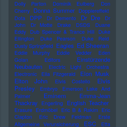
Dolly Parton
Dominik Eulberg
Don
Donna Summer
Cherry
Dopplereffekt
Dr Dre
DPP
Dota
Dr Demento
Dr
John
Dr Motte
Drake
DSDS
Duane
Eddy
Dub Spencer & Trance Hill
Duke
Ellington
Duke Pearson
Duke Reid
Ed Sheeran
Eagles
Dusty Springfield
Eddie Murphy
Eddie Vedder
Eden
Einstürzende
Golan
Editors
Neubauten
Electric Light Orchestra
Elon Musk
Electronic
Ella Fitzgerald
Elton John
Elvis
Elvis Costello
Presley
Embryo
Emerson Lake And
Eminem
Emma-Jean
Palmer
Thackray
English Teacher
Engerling
Erasure
Erdmöbel
Eric B & Rakim
Eric
Clapton
Eric Drew Feldman
Erste
ESC
Allgemeine Verunsicherung
Etta