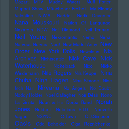
Mozart
MTV
Muddy Waters
Muff Potter
Muppet Show
Münchener Freiheit
My Bloody
Valentine
N.W.A.
Naddel
Nadin Deventer
Nana Mouskouri
Nation Of Language
Nazareth
NDW
Neil Diamond
Neil Tennant
Neil Young
Nekromantix
Nemo
Nena
New
Nervous Norvus
Neu!
New Model Army
Order
New York Dolls
Nia
Newcleus
Nick
Archives
Nick Cave
Nichtseattle
Waterhouse
Nickelback
Nico
Nikko
Nile Rogers
Nina
Weidemann
Nils Keppel
Nina Hagen
Chuba
Nina Simone
Nine
Nirvana
Inch Nail
No Angels
No Doubt
Noddy Holder
Noel Gallagher
Noir Désir
Nono
Norah
La Grinta
Noori & His Dorpa Band
Jones
Notdurft
Notorious B.I.G.
Nouvelle
Vague
NSYNC
O-Town
O.J.Simpson
Oasis
Odd Beholder
Olga Reznichenko