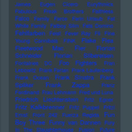
James
Eugen Cicero
Eurythmics
Fabulous Freak Brothers
Faithless
Falco
Family
Farce
Farin Urlaub
Fat
White Family
Fatboy Slim
Fats Domino
Fehlfarben
Feist
Fever Ray
Fil
Fine
Flake
Flea
Young Cannibals
FINK
Fler
Fleetwood Mac
Florian
Schneider
Florian Silbereisen
Foo Fighters
Fontaines DC
Fran
Lebowitz
Frank Farian
Frank Laufenberg
Frank Sinatra
Frank
Frank Ocean
Frank Zappa
Spilker
Franz
Ferdinand
Frau Lehmann
Fred und Luna
Friedrich Liechtenstein
Fritz Egner
Fritz Kalkbrenner
Fritz Puppel
Fritzi
Fun
Ernst
Front 242
Fuerza Regida
Boy Three
Funny van Dannen
Fury
In The Slaughterhouse
Fusion
Future