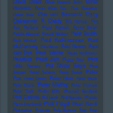
Olivia Dean
Omar
Olivia Newton John
Romero
Omer Klein Trio
One Direction
Ozzy
Otto von Bismarck
Oskar Sala
Osbourne
P. Diddy
P.J. Harvey
Pan
Tau
Pankow
Papo Yoplack
Parov Stelar
Patti Smith
Patrick Wagner
Patrick Walden
Paul Kalkbrenner
Paul
Paul Heaton
McCartney
Paul Simon
Paul
Paul Nero
Paul Weller
van Dyk
Paula Hartmann
Pere
Peaches
Pearl Jam
Peggy Gou
Pet Shop Boys
Ubu
Perrecy
Pete
Peter
Seeger
Peter Doherty
Peter Evans
Fox
Peter Hein
Peter Green
Peter Hook
Peter Maffay
Peter Kraus
Peter Thomas
Peter Tosh
Petter Eldh
Pharoah Sanders
Phil Collins
Phil Lesh
Phil Spector
Photek
Pink Floyd
Pietro Lombardi
Pitbull
Plan B
Plasmatics
Polecats
Poly Styrene
Pop
Pop-