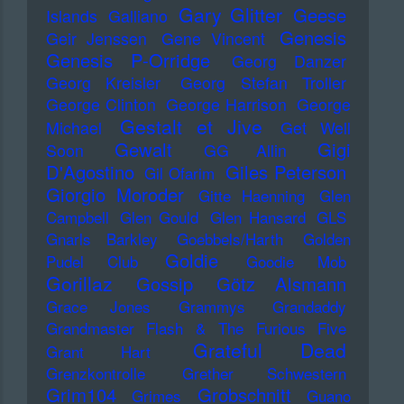
Gary Glitter
Geese
Islands
Galliano
Genesis
Geir Jenssen
Gene Vincent
Genesis P-Orridge
Georg Danzer
Georg Kreisler
Georg Stefan Troller
George Clinton
George Harrison
George
Gestalt et Jive
Michael
Get Well
Gewalt
Gigi
Soon
GG Allin
D'Agostino
Giles Peterson
Gil Ofarim
Giorgio Moroder
Gitte Haenning
Glen
Campbell
Glen Gould
Glen Hansard
GLS
Gnarls Barkley
Goebbels/Harth
Golden
Goldie
Pudel Club
Goodie Mob
Gorillaz
Gossip
Götz Alsmann
Grace Jones
Grammys
Grandaddy
Grandmaster Flash & The Furious Five
Grateful Dead
Grant Hart
Grenzkontrolle
Grether Schwestern
Grim104
Grobschnitt
Grimes
Guano