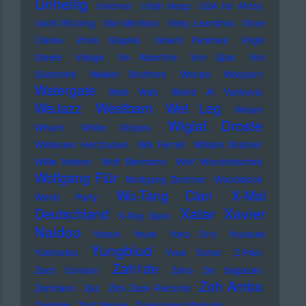
Unheilig
Unionen
Uriah Heep
USA for Africa
Uschi Brüning
Van Morrison
Vicky Leandros
Vince
Clarke
Vince Staples
Violent Femmes
Virgin
Steele
Visage
Viv Albertine
Von Spar
Von
Südenfed
Walker Brothers
Wanda
Warpaint
Watergate
Web Web
Weird Al Yankovic
Westbam
WeJazz
Wet Leg
Wham
Wiglaf Droste
Wham!
White Stripes
Wildecker Herzbuben
Will Ferrell
William Shatner
Willie Nelson
Wolf Biermann
Wolf Wondratschek
Wolfgang Flür
Wolfgang Zechner
Woodstock
Wu-Tang Clan
X-Mal
World Party
Xatar
Xavier
Deutschland
X-Ray Spex
Naidoo
Yassin
Yeule
Yoko Ono
Yousuke
Yungblud
Yukimatsu
Yves Tumor
Z-Pain
Zah1de
Zach Condon
Zaho De Sagazan
Zoh Amba
Zartmann
Zaz
Zick Zack Records
Zombies
Zoot Money
Zugezogen Maskulin