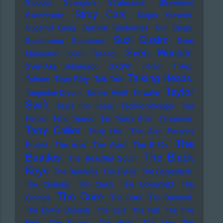
Stooges
Stranglers
Stratocaster
Strawberry
Stray Cats
Switchblade
Sufjan Stevens
Sugarhill Gang
Suicidal Tendencies
Sun Diego
Suzi Quatro
Supertramp
Supremes
Sven
Sven Wunder
Marquardt
Sven Tasnadi
Sven-Ake Johansson
SXSW
T-Pain
T.Rex
Talking Heads
Tahnee
Talay Riley
Talk Talk
Taylor
Tangerine Dream
Tanner Adell
Tarwater
Swift
Tears For Fears
Techno-Wikinger
Ted
Herold
Teho Teardo
Ten Years After
Terranova
Terry Callier
Terry Hall
The Alan Parsons
The
Project
The Arcs
The Avicii
The B-52s
Beatles
The Black
The Beautiful South
Keys
The Bluebells
The Byrds
The Carpenters
The Champs
The Clash
The Colourfield
The
The Cure
Cramps
The Curs
The Damned
The Divine Comedy
The Eels
The Fall
The Five
Keys
The Fugees
The Hives
The Jam
The