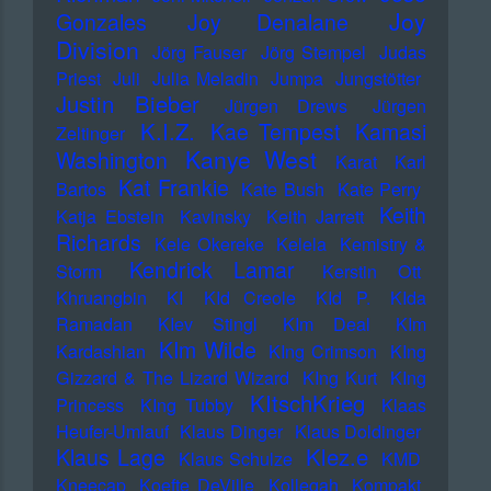
Joy
Gonzales
Joy Denalane
Division
Jörg Fauser
Jörg Stempel
Judas
Priest
Juli
Julia Meladin
Jumpa
Jungstötter
Justin Bieber
Jürgen Drews
Jürgen
K.I.Z.
Kae Tempest
Kamasi
Zeltinger
Kanye West
Washington
Karat
Karl
Kat Frankie
Bartos
Kate Bush
Kate Perry
Keith
Katja Ebstein
Kavinsky
Keith Jarrett
Richards
Kele Okereke
Kelela
Kemistry &
Kendrick Lamar
Storm
Kerstin Ott
Khruangbin
KI
KId Creole
KId P.
KIda
Ramadan
KIev Stingl
KIm Deal
KIm
KIm Wilde
Kardashian
KIng Crimson
KIng
Gizzard & The Lizard Wizard
KIng Kurt
KIng
KItschKrieg
Princess
KIng Tubby
Klaas
Heufer-Umlauf
Klaus Dinger
Klaus Doldinger
Klez.e
Klaus Lage
Klaus Schulze
KMD
Kneecap
Koefte DeVille
Kollegah
Kompakt