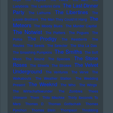
The Last Dinner
Ladybirds
The Lambrini Girls
Party
The Libertines
The Lathums
The
The
Louvin Brothers
The Man They Could'nt Hang
Meteors
The Moody Blues
The Murder Capital
The Notwist
The Platters
The Pogues
The
The Prodigy
Police
The Residents
The
Routes
The Seeds
The Selecter
The Sha La Das
The Smiths
The Smashing Pumpkins
The Soft
The Stone
Moon
The Sound
The Specials
Roses
The Velvet
The Streets
The Strokes
Underground
The Ventures
The Verve
The
Walkabouts
The Weather Station
The Wedding
The Weeknd
Present
The Who
The Wings
The Wirtschaftswunder
The Zombies
Thees
Uhlmann
Them
Thilo Mischke
Thirty Seconds To
Mars
Thomas D
Thomas Gottschalk
Thomas
Pynchon
Thomas Stein
Thompson
Throbbing