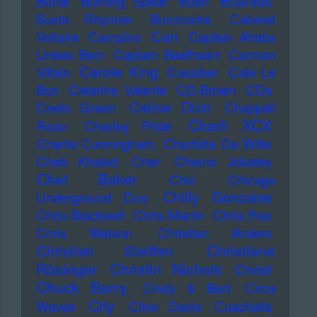
Bushido
Burial
Burning Spear
Bush
Busta Rhymes
Buzzcocks
Cabaret
Can
Voltaire
Campino
Captain Ahabs
Linkes Bein
Captain Beefheart
Carmen
Carole King
Villain
Cassiber
Cate Le
Bon
Caterina Valente
CD-Boxen
CDs
Celine Dion
Ceelo Green
Chappell
Charli XCX
Roan
Charley Pride
Charlie Cunningham
Charlotte De Witte
Cheb Khaled
Cher
Cherno Jobatey
Chet Baker
Chic
Chicago
Chilly Gonzales
Underground Duo
Chris Blackwell
Chris Martin
Chris Rea
Chris Watson
Christian Anders
Christiane
Christian Steiffen
Rösinger
Christin Nichols
Christl
Chuck Berry
Cindy & Bert
Circa
City
Waves
Clive Davis
Coachella