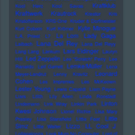
Kraftklub
Kool Herc
Kool Savas
Kraftwerk
Krautrock
Kreator
Kris
Kristofferson
KRS-One
Kruder & Dorfmeister
Kylie Minogue
Kurt Cobain
Kurt Krömer
Lady Gaga
La Lom
L.A. Priest
L7
Lana Del Rey
Laibach
Lana Del Reyy
Lars Eidinger
Lang Lang
Lankum
Lauryn
Led Zeppelin
Hill
Lee "Scratch" Perry
Lee
Lemke/Müller
Ranaldo
Leif Garrett
Lena
Leonard
Meyer-Landrut
Lenny Kravitz
Cohen
Les Impremes
Les McKeown
Lester Young
Lewis Capaldi
Liam Payne
Liars
Lilith
Lily Allen
Linda Ronstadt
Linton
Lindemann
Link Wray
Linkin Park
Kwesi Johnson
Lionel Richie
Lisa Mary
Little
Presley
Lisa Stansfield
Little Feat
LL Cool J
Simz
Lizzo
Little Walter
Lollapalooza
Look Mum No Computer
Lord of