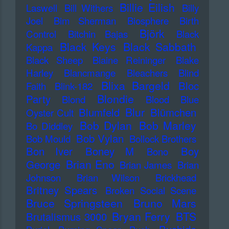
Billie Eilish
Laswell
Bill Withers
Billy
Joel
Bim Sherman
Biosphere
Birth
Björk
Control
Bitchin Bajas
Black
Black Keys
Black Sabbath
Kappa
Black Sheep
Blaine Reininger
Blake
Harley
Blancmange
Bleachers
Blind
Blixa Bargeld
Bloc
Faith
Blink-182
Blondie
Party
Blond
Blood
Blue
Blur
Blumfeld
Blümchen
Oyster Cult
Bob Dylan
Bob Marley
Bo Diddley
Bob Vylan
Bob Mould
Bollock Brothers
Bon Iver
Boney M
Boy
Bono
Brian Eno
George
Brian James
Brian
Johnson
Brian Wilson
Brickhead
Britney Spears
Broken Social Scene
Bruce Springsteen
Bruno Mars
Bryan Ferry
BTS
Brutalismus 3000