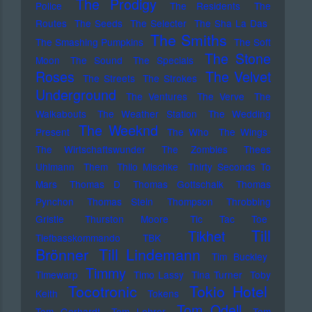
The Prodigy
Police
The Residents
The
Routes
The Seeds
The Selecter
The Sha La Das
The Smiths
The Smashing Pumpkins
The Soft
The Stone
Moon
The Sound
The Specials
Roses
The Velvet
The Streets
The Strokes
Underground
The Ventures
The Verve
The
Walkabouts
The Weather Station
The Wedding
The Weeknd
Present
The Who
The Wings
The Wirtschaftswunder
The Zombies
Thees
Uhlmann
Them
Thilo Mischke
Thirty Seconds To
Mars
Thomas D
Thomas Gottschalk
Thomas
Pynchon
Thomas Stein
Thompson
Throbbing
Gristle
Thurston Moore
Tic Tac Toe
Till
Tikhet
Tiefbasskommando TBK
Brönner
Till Lindemann
Tim Buckley
Timmy
Timewarp
Timo Lassy
Tina Turner
Toby
Tocotronic
Tokio Hotel
Keith
Tokens
Tom Odell
Tom Gerhardt
Tom Lehrer
Tom