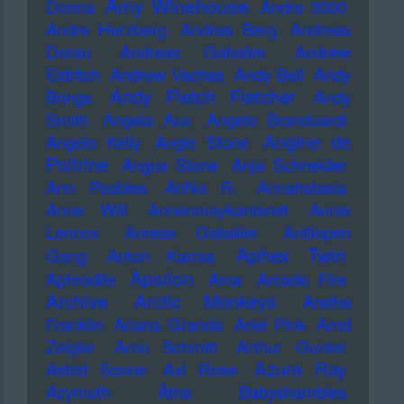
Amy Winehouse
Donna
Andre 3000
Andre Herzberg
Andrea Berg
Andreas
Dorau
Andreas Gabalier
Andrew
Eldritch
Andrew Vachss
Andy Bell
Andy
Andy Fletch Fletcher
Brings
Andy
Smith
Angela Aux
Angelo Branduardi
Angine de
Angelo Kelly
Angie Stone
Poitrine
Angus Stone
Anja Schneider
Ann Peebles
AnNa R.
Annahstasia
Anne Will
Annenmaykantereit
Annie
Lennox
Anreas Gabalier
Antilopen
Aphex Twin
Gang
Anton Karras
Apsilon
Aphrodite
Arca
Arcade Fire
Archive
Arctic Monkeys
Aretha
Franklin
Ariana Grande
Ariel Pink
Arnd
Zeigler
Arno Schmitt
Arthur Gunter
Azure Ray
Astrid Sonne
Axl Rose
Azymuth
Ätna
Babyshambles