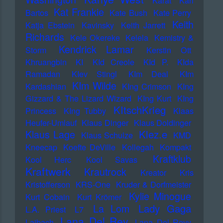
Karat
Karl
Kat Frankie
Bartos
Kate Bush
Kate Perry
Keith
Katja Ebstein
Kavinsky
Keith Jarrett
Richards
Kele Okereke
Kelela
Kemistry &
Kendrick Lamar
Storm
Kerstin Ott
Khruangbin
KI
KId Creole
KId P.
KIda
Ramadan
KIev Stingl
KIm Deal
KIm
KIm Wilde
Kardashian
KIng Crimson
KIng
Gizzard & The Lizard Wizard
KIng Kurt
KIng
KItschKrieg
Princess
KIng Tubby
Klaas
Heufer-Umlauf
Klaus Dinger
Klaus Doldinger
Klez.e
Klaus Lage
Klaus Schulze
KMD
Kneecap
Koefte DeVille
Kollegah
Kompakt
Kraftklub
Kool Herc
Kool Savas
Kraftwerk
Krautrock
Kreator
Kris
Kristofferson
KRS-One
Kruder & Dorfmeister
Kylie Minogue
Kurt Cobain
Kurt Krömer
Lady Gaga
La Lom
L.A. Priest
L7
Lana Del Rey
Laibach
Lana Del Reyy