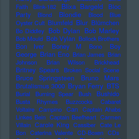
Blixa Bargeld
Bloc
Faith
Blink-182
Blondie
Party
Blond
Blood
Blue
Blur
Blumfeld
Blümchen
Oyster Cult
Bob Dylan
Bob Marley
Bo Diddley
Bob Vylan
Bob Mould
Bollock Brothers
Bon Iver
Boney M
Boy
Bono
Brian Eno
George
Brian James
Brian
Johnson
Brian Wilson
Brickhead
Britney Spears
Broken Social Scene
Bruce Springsteen
Bruno Mars
Bryan Ferry
BTS
Brutalismus 3000
Bushido
Burial
Burning Spear
Bush
Busta Rhymes
Buzzcocks
Cabaret
Can
Voltaire
Campino
Captain Ahabs
Linkes Bein
Captain Beefheart
Carmen
Carole King
Villain
Cassiber
Cate Le
Bon
Caterina Valente
CD-Boxen
CDs