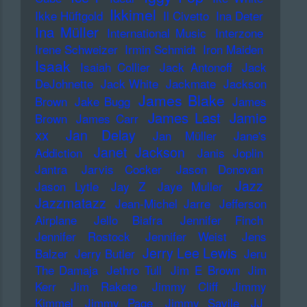
Ikkimel
Ikke Hüftgold
Il Civetto
Ina Deter
Ina Müller
International Music
Interzone
Irene Schweizer
Irmin Schmidt
Iron Maiden
Isaak
Isaiah Collier
Jack Antonoff
Jack
DeJohnette
Jack White
Jackmate
Jackson
James Blake
Brown
Jake Bugg
James
James Last
Jamie
Brown
James Carr
xx
Jan Delay
Jan Müller
Jane's
Janet Jackson
Addiction
Janis Joplin
Jantra
Jarvis Cocker
Jason Donovan
Jazz
Jason Lytle
Jay Z
Jaye Muller
Jazzmatazz
Jean-Michel Jarre
Jefferson
Airplane
Jello Biafra
Jennifer Finch
Jennifer Rostock
Jennifer Weist
Jens
Jerry Lee Lewis
Balzer
Jerry Butler
Jeru
The Damaja
Jethro Tull
Jim E Brown
Jim
Kerr
Jim Rakete
Jimmy Cliff
Jimmy
Kimmel
Jimmy Page
Jimmy Savile
JJ