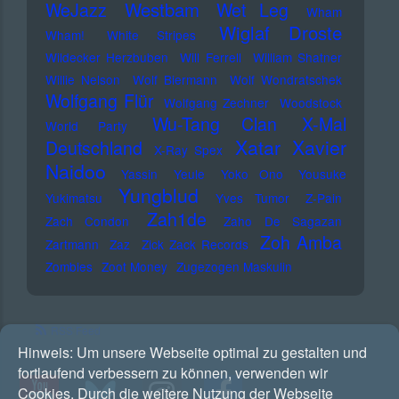
Westbam
WeJazz
Wet Leg
Wham
Wiglaf Droste
Wham!
White Stripes
Wildecker Herzbuben
Will Ferrell
William Shatner
Willie Nelson
Wolf Biermann
Wolf Wondratschek
Wolfgang Flür
Wolfgang Zechner
Woodstock
Wu-Tang Clan
X-Mal
World Party
Xatar
Xavier
Deutschland
X-Ray Spex
Naidoo
Yassin
Yeule
Yoko Ono
Yousuke
Yungblud
Yukimatsu
Yves Tumor
Z-Pain
Zah1de
Zach Condon
Zaho De Sagazan
Zoh Amba
Zartmann
Zaz
Zick Zack Records
Zombies
Zoot Money
Zugezogen Maskulin
RSS Feed
Hinweis:
Um unsere Webseite optimal zu gestalten und
fortlaufend verbessern zu können, verwenden wir
Cookies. Durch die weitere Nutzung der Webseite