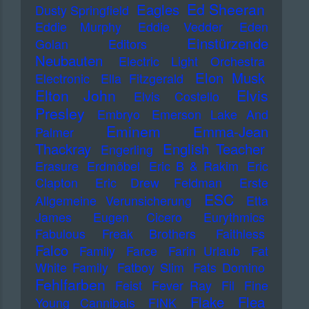
Ed Sheeran
Eagles
Dusty Springfield
Eddie Murphy
Eddie Vedder
Eden
Einstürzende
Golan
Editors
Neubauten
Electric Light Orchestra
Elon Musk
Electronic
Ella Fitzgerald
Elton John
Elvis
Elvis Costello
Presley
Embryo
Emerson Lake And
Eminem
Emma-Jean
Palmer
Thackray
English Teacher
Engerling
Erasure
Erdmöbel
Eric B & Rakim
Eric
Clapton
Eric Drew Feldman
Erste
ESC
Allgemeine Verunsicherung
Etta
James
Eugen Cicero
Eurythmics
Fabulous Freak Brothers
Faithless
Falco
Family
Farce
Farin Urlaub
Fat
White Family
Fatboy Slim
Fats Domino
Fehlfarben
Feist
Fever Ray
Fil
Fine
Flake
Flea
Young Cannibals
FINK