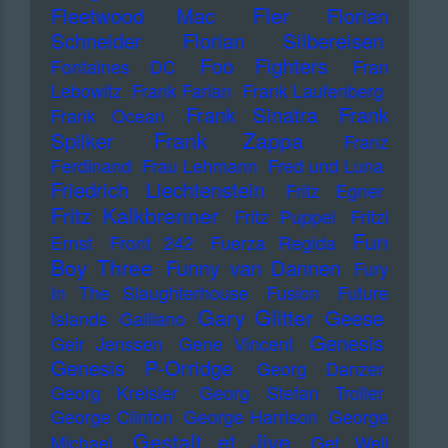
Fler
Fleetwood Mac
Florian
Schneider
Florian Silbereisen
Foo Fighters
Fontaines DC
Fran
Lebowitz
Frank Farian
Frank Laufenberg
Frank Sinatra
Frank
Frank Ocean
Frank Zappa
Spilker
Franz
Ferdinand
Frau Lehmann
Fred und Luna
Friedrich Liechtenstein
Fritz Egner
Fritz Kalkbrenner
Fritz Puppel
Fritzi
Fun
Ernst
Front 242
Fuerza Regida
Boy Three
Funny van Dannen
Fury
In The Slaughterhouse
Fusion
Future
Gary Glitter
Geese
Islands
Galliano
Genesis
Geir Jenssen
Gene Vincent
Genesis P-Orridge
Georg Danzer
Georg Kreisler
Georg Stefan Troller
George Clinton
George Harrison
George
Gestalt et Jive
Michael
Get Well