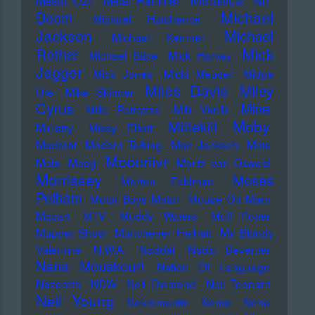
Mesut Özil
Metal Hammer
Michael
Doom
Michael Hutchence
Jackson
Michael
Michael Kemner
Mick
Rother
Michael Stipe
Mick Harvey
Jagger
Mick Jones
Micki Meuser
Midge
Miles Davis
Miley
Ure
Mike Skinner
Cyrus
Mine
Mille Petrozza
Milli Vanilli
Moby
Mittekill
Ministry
Missy Elliott
Moderat
Modern Talking
Moe Jacksch
Mois
Moonriivr
Mola
Moog
Moritz von Oswald
Morrissey
Moses
Morton Feldman
Pelham
Motor Boys Motor
Mouse On Mars
Mozart
MTV
Muddy Waters
Muff Potter
Muppet Show
Münchener Freiheit
My Bloody
Valentine
N.W.A.
Naddel
Nadin Deventer
Nana Mouskouri
Nation Of Language
Nazareth
NDW
Neil Diamond
Neil Tennant
Neil Young
Nekromantix
Nemo
Nena