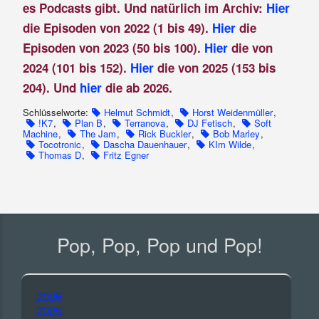
es Podcasts gibt. Und natürlich im Archiv:
Hier
die Episoden von 2022 (1 bis 49).
Hier
die
Episoden von 2023 (50 bis 100).
Hier
die von
2024 (101 bis 152).
Hier
die von 2025 (153 bis
204). Und
hier
die ab 2026.
Schlüsselworte:
Helmut Schmidt
,
Horst Weidenmüller
,
!K7
,
Plan B
,
Terranova
,
DJ Fetisch
,
Soft
Machine
,
The Jam
,
Rick Buckler
,
Bob Marley
,
Tocotronic
,
Dascha Dauenhauer
,
KIm Wilde
,
Thomas D
,
Fritz Egner
Pop, Pop, Pop und Pop!
2026
2025