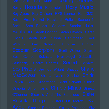
Rolling Stones
Brinkmann
Rolf Kühn
Rosalia
Roxy Music
Romy
Rosenstolz
Roy Ayers
Roy Orbison
RPS Lanrue
Run-DMC
Rush
Russ Kunkel
Russland
Rutles
Sababa 5
Sade
Sam Fender
Sandow
Sandra Hüller
Santiano
Sarah Connor
Sarah Davachi
Sarah
Engels
Sarah Wild
Sasha
Saturndaze
Saul
Williams
Sault
Schnipo Schranke
Schürze
Scorpions
Scooter
Scott Walker
Scycs
Sean Combs
Sebastian Krumbiegel
Sebastian
Seeed
Studnitzky
Secret Secrets
Sepalot
Sex Pistols
Shane
Seymour Wright
Shaggy
MacGowan
Shirin
Shania Twain
Shellac
David
Sido
Silbermond
Silent Servant
Simina
Simple Minds
Grigoriu
Simon Harris
Sinead
Sister
O'Connor
Siouxsie And The Banshees
Ski
Rosetta Tharpe
Sisters Of Mercy
Aggu
Skinner Brothers
Skinny Pelembe
Sky