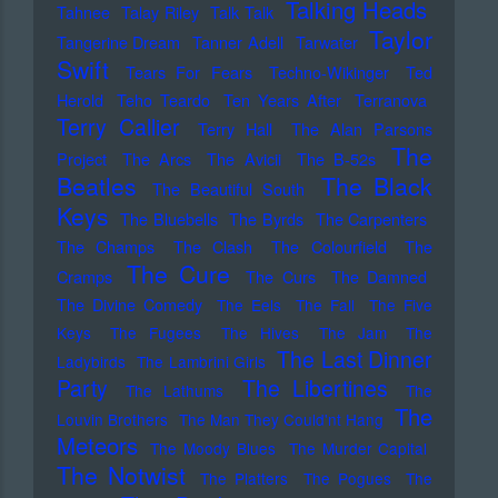
Talking Heads
Tahnee
Talay Riley
Talk Talk
Taylor
Tangerine Dream
Tanner Adell
Tarwater
Swift
Tears For Fears
Techno-Wikinger
Ted
Herold
Teho Teardo
Ten Years After
Terranova
Terry Callier
Terry Hall
The Alan Parsons
The
Project
The Arcs
The Avicii
The B-52s
Beatles
The Black
The Beautiful South
Keys
The Bluebells
The Byrds
The Carpenters
The Champs
The Clash
The Colourfield
The
The Cure
Cramps
The Curs
The Damned
The Divine Comedy
The Eels
The Fall
The Five
Keys
The Fugees
The Hives
The Jam
The
The Last Dinner
Ladybirds
The Lambrini Girls
Party
The Libertines
The Lathums
The
The
Louvin Brothers
The Man They Could'nt Hang
Meteors
The Moody Blues
The Murder Capital
The Notwist
The Platters
The Pogues
The