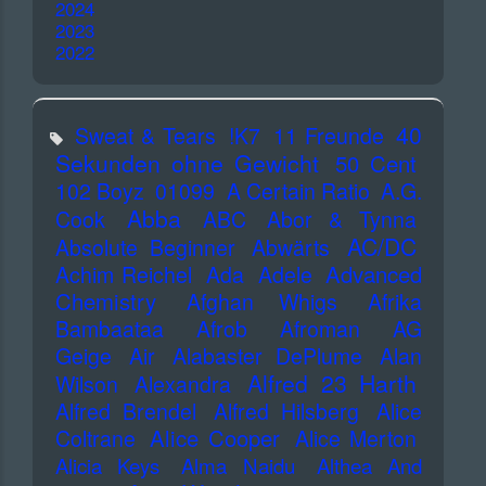
2024
2023
2022
40
Sweat & Tears
!K7
11 Freunde
Sekunden ohne Gewicht
50 Cent
102 Boyz
01099
A Certain Ratio
A.G.
Abba
Cook
ABC
Abor & Tynna
AC/DC
Absolute Beginner
Abwärts
Advanced
Achim Reichel
Ada
Adele
Chemistry
Afghan Whigs
Afrika
Bambaataa
Afrob
Afroman
AG
Geige
Air
Alabaster DePlume
Alan
Alfred 23 Harth
Wilson
Alexandra
Alfred Brendel
Alfred Hilsberg
Alice
Alice Cooper
Coltrane
Alice Merton
Alicia Keys
Alma Naidu
Althea And