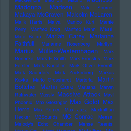
Madonna
Madsen
Main Source
Makaya McCraven
Malcolm McLaren
Malik Harris
Malva
Mambo Kurt
Mamie
Mani
Perry
Manfred Krug
Manfred Mann
Mariah Carey
Marianne
Marc Bolan
Faithfull
Marianne Rosenberg
Marilyn
Marius Müller-Westernhagen
Mark
Benecke
Mark E Smith
Mark Ernestus
Mark
Forster
Mark Knopfler
Mark Oliver Everett
Mark Saunders
Mark Zuckerberg
Markus
Martin
Kavka
Marlo Grosshardt
Marteria
Martin Gore
Böttcher
Marusha
Marvin
Massive Attack
Rainwater
Massiv
Mavi
Max Goldt
Max
Phoenix
Max Giesinger
Herre
Max Romeo
Maxi Jazz
Maximilian
MC Conrad
Hecker
MBSounds
Meese
Melody's Echo Chamber
Mense Reents
Metallica
MF