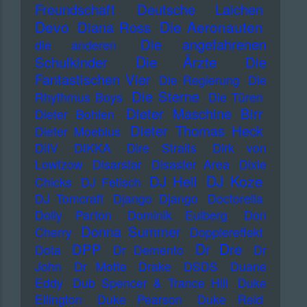
Freundschaft
Deutsche Laichen
Devo
Die Aeronauten
Diana Ross
Die angefahrenen
die anderen
Die Ärzte
Schulkinder
Die
Fantastischen Vier
Die Regierung
Die
Die Sterne
Rhythmus Boys
Die Türen
Dieter Maschine Birr
Dieter Bohlen
Dieter Thomas Heck
Dieter Moebius
DiIV
DIKKA
Dire Straits
Dirk von
Lowtzow
Disarstar
Disaster Area
Dixie
DJ Koze
DJ Hell
Chicks
DJ Fetisch
DJ Tomcraft
Django Django
Doctorella
Dolly Parton
Dominik Eulberg
Don
Donna Summer
Cherry
Dopplereffekt
Dr Dre
DPP
Dota
Dr Demento
Dr
John
Dr Motte
Drake
DSDS
Duane
Eddy
Dub Spencer & Trance Hill
Duke
Ellington
Duke Pearson
Duke Reid