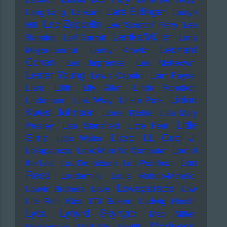
Lars Eidinger
Lang Lang
Lankum
Lauryn
Led Zeppelin
Hill
Lee "Scratch" Perry
Lee
Lemke/Müller
Ranaldo
Leif Garrett
Lena
Leonard
Meyer-Landrut
Lenny Kravitz
Cohen
Les Impremes
Les McKeown
Lester Young
Lewis Capaldi
Liam Payne
Liars
Lilith
Lily Allen
Linda Ronstadt
Linton
Lindemann
Link Wray
Linkin Park
Kwesi Johnson
Lionel Richie
Lisa Mary
Little
Presley
Lisa Stansfield
Little Feat
LL Cool J
Simz
Lizzo
Little Walter
Lollapalooza
Look Mum No Computer
Lord of
Lou
the Lost
Lou Donaldson
Lou Pearlman
Reed
Loudermilk
Louis Moholo-Moholo
Loveparade
Louvin Brothers
Love
Low
Life Rich Kids
LTJ Bukem
Ludwig Hirsch
Lyca
Lynyrd Skynyrd
Mac Miller
Madness
Macklemore
Mad Sin
Madlib