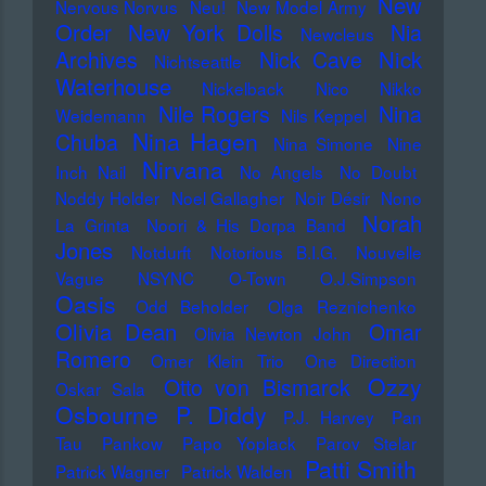
New
Nervous Norvus
Neu!
New Model Army
Order
New York Dolls
Nia
Newcleus
Nick
Archives
Nick Cave
Nichtseattle
Waterhouse
Nickelback
Nico
Nikko
Nile Rogers
Nina
Weidemann
Nils Keppel
Nina Hagen
Chuba
Nina Simone
Nine
Nirvana
Inch Nail
No Angels
No Doubt
Noddy Holder
Noel Gallagher
Noir Désir
Nono
Norah
La Grinta
Noori & His Dorpa Band
Jones
Notdurft
Notorious B.I.G.
Nouvelle
Vague
NSYNC
O-Town
O.J.Simpson
Oasis
Odd Beholder
Olga Reznichenko
Olivia Dean
Omar
Olivia Newton John
Romero
Omer Klein Trio
One Direction
Ozzy
Otto von Bismarck
Oskar Sala
Osbourne
P. Diddy
P.J. Harvey
Pan
Tau
Pankow
Papo Yoplack
Parov Stelar
Patti Smith
Patrick Wagner
Patrick Walden