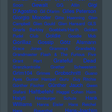
Gewalt
Gigi
Soon
GG Allin
D'Agostino
Giles Peterson
Gil Ofarim
Giorgio Moroder
Gitte Haenning
Glen
Campbell
Glen Gould
Glen Hansard
GLS
Gnarls Barkley
Goebbels/Harth
Golden
Goldie
Pudel Club
Goodie Mob
Gorillaz
Gossip
Götz Alsmann
Grace Jones
Grammys
Grandaddy
Grandmaster Flash & The Furious Five
Grateful Dead
Grant Hart
Grenzkontrolle
Grether Schwestern
Grim104
Grobschnitt
Grimes
Guano
Apes
Gunter Hampel
Guru
Guy Ritchie
Günther Jauch
Günther Fischer
Gwen
Haftbefehl
Stefani
Haggai Cohen
Haim
Haiyti
Hank
Hamburger Schule
Williams
Hanns Eisler
Hans Reichel
Hans-Joachim
Hans Rosenthal