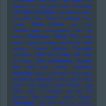
Robinson
Tom T. Hall
Tom Tom Club
Tommy Cash
Ton Steine Scherben
Toni Krahl
Tony Allen
Tony Krahl
Tony-L
Toots & The Maytals
Torch
Toten Hosen
Tortoise
Toto
Toya
Transvision Vamp
Traveling Wilburys
Travis
Trent
Trettmann
Trio
Tricky
Reznor
Tristan
Brusch
Tristwch Y Fenywod
Trojan Records
Tunde
Tupac Shakur
Turnstile
Adebimpe
U2
Tyler The Creator
Tuxedomoon
UB40
Udo Lindenberg
Ukraine
Udo Jürgens
UKW
Ulrich Tukur
Ultravox
Underworld
Unheilig
Unionen
Uriah Heep
USA for Africa
Uschi Brüning
Van Morrison
Vicky Leandros
Vince
Clarke
Vince Staples
Violent Femmes
Virgin
Steele
Visage
Viv Albertine
Von Spar
Von
Südenfed
Walker Brothers
Wanda
Warpaint
Watergate
Web Web
Weird Al Yankovic