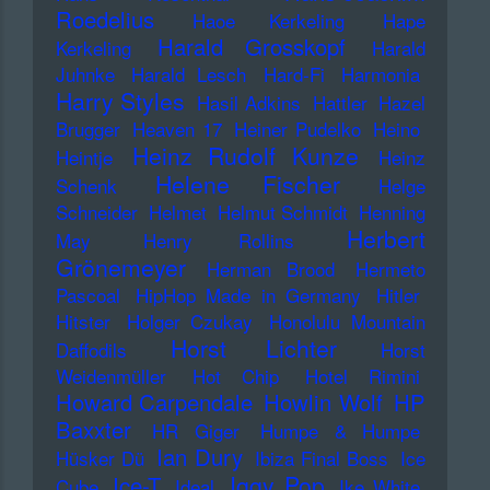
Roedelius
Haoe Kerkeling
Hape
Harald Grosskopf
Kerkeling
Harald
Juhnke
Harald Lesch
Hard-Fi
Harmonia
Harry Styles
Hasil Adkins
Hattler
Hazel
Brugger
Heaven 17
Heiner Pudelko
Heino
Heinz Rudolf Kunze
Heintje
Heinz
Helene Fischer
Schenk
Helge
Schneider
Helmet
Helmut Schmidt
Henning
Herbert
May
Henry Rollins
Grönemeyer
Herman Brood
Hermeto
Pascoal
HipHop Made in Germany
Hitler
Hitster
Holger Czukay
Honolulu Mountain
Horst Lichter
Daffodils
Horst
Weidenmüller
Hot Chip
Hotel Rimini
Howard Carpendale
Howlin Wolf
HP
Baxxter
HR Giger
Humpe & Humpe
Ian Dury
Hüsker Dü
Ibiza Final Boss
Ice
Iggy Pop
Ice-T
Cube
Ideal
Ike White