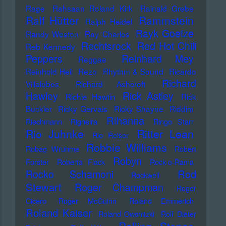
Rage
Rahsaan Roland Kirk
Rainald Grebe
Ralf Hütter
Rammstein
Ralph Heidel
Rayk Goetze
Randy Weston
Ray Charles
Rechtsrock
Red Hot Chili
Reb Kennedy
Peppers
Reinhard Mey
Reggae
Reinhold Heil
Rezo
Rhythm & Sound
Ricardo
Richard
Villalobos
Richard Ashcroft
Hawley
Rick Astley
Richie Hawtin
Rick
Buckler
Ricky Gervais
Ricky Shayne
Riddim
Rihanna
Riechmann
Righeira
Ringo Starr
Rio Juhnke
Ritter Lean
Rio Reiser
Robbie Williams
Robag Wruhme
Robert
Robyn
Forster
Roberta Flack
Rock-o-Rama
Rod
Rocko Schamoni
Rockwell
Stewart
Roger Champman
Roger
Cicero
Roger McGuinn
Roland Emmerich
Roland Kaiser
Roland Owsnitzki
Rolf Dieter