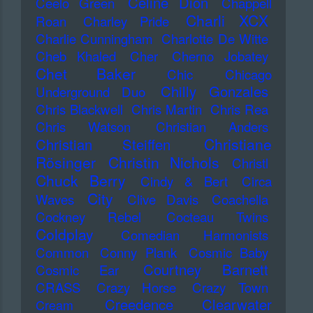
Celine Dion
Ceelo Green
Chappell
Charli XCX
Roan
Charley Pride
Charlie Cunningham
Charlotte De Witte
Cheb Khaled
Cher
Cherno Jobatey
Chet Baker
Chic
Chicago
Chilly Gonzales
Underground Duo
Chris Blackwell
Chris Martin
Chris Rea
Chris Watson
Christian Anders
Christiane
Christian Steiffen
Rösinger
Christin Nichols
Christl
Chuck Berry
Cindy & Bert
Circa
City
Waves
Clive Davis
Coachella
Cockney Rebel
Cocteau Twins
Coldplay
Comedian Harmonists
Common
Conny Plank
Cosmic Baby
Courtney Barnett
Cosmic Ear
CRASS
Crazy Horse
Crazy Town
Creedence Clearwater
Cream