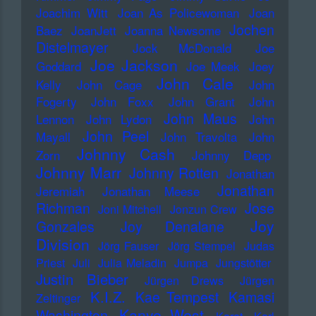
Joachim Witt
Joan As Policewoman
Joan
Jochen
Baez
JoanJett
Joanna Newsome
Distelmayer
Jock McDonald
Joe
Joe Jackson
Goddard
Joe Meek
Joey
John Cale
Kelly
John Cage
John
Fogerty
John Foxx
John Grant
John
John Maus
Lennon
John Lydon
John
John Peel
Mayall
John Travolta
John
Johnny Cash
Zorn
Johnny Depp
Johnny Marr
Johnny Rotten
Jonathan
Jonathan
Jeremiah
Jonathan Meese
Richman
Jose
Joni Mitchell
Jonzun Crew
Joy
Gonzales
Joy Denalane
Division
Jörg Fauser
Jörg Stempel
Judas
Priest
Juli
Julia Meladin
Jumpa
Jungstötter
Justin Bieber
Jürgen Drews
Jürgen
K.I.Z.
Kae Tempest
Kamasi
Zeltinger
Kanye West
Washington