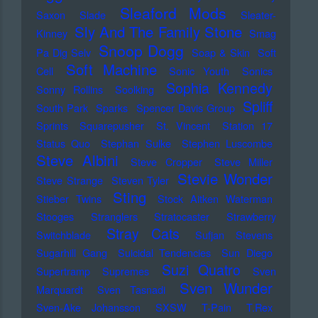
Sleaford Mods
Saxon
Slade
Sleater-
Sly And The Family Stone
Kinney
Smag
Snoop Dogg
Pa Dig Selv
Soap & Skin
Soft
Soft Machine
Cell
Sonic Youth
Sonics
Sophia Kennedy
Sonny Rollins
Soolking
Spliff
South Park
Sparks
Spencer Davis Group
Sprints
Squarepusher
St. Vincent
Station 17
Status Quo
Stephan Sulke
Stephen Luscombe
Steve Albini
Steve Cropper
Steve Miller
Stevie Wonder
Steve Strange
Steven Tyler
Sting
Stieber Twins
Stock Aitken Waterman
Stooges
Stranglers
Stratocaster
Strawberry
Stray Cats
Switchblade
Sufjan Stevens
Sugarhill Gang
Suicidal Tendencies
Sun Diego
Suzi Quatro
Supertramp
Supremes
Sven
Sven Wunder
Marquardt
Sven Tasnadi
Sven-Ake Johansson
SXSW
T-Pain
T.Rex