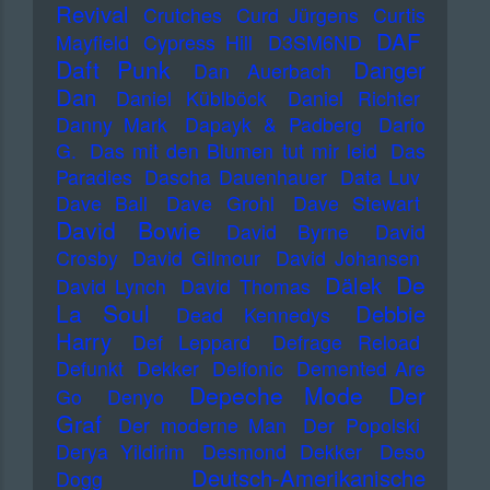
Revival
Crutches
Curd Jürgens
Curtis
DAF
Mayfield
Cypress Hill
D3SM6ND
Daft Punk
Danger
Dan Auerbach
Dan
Daniel Küblböck
Daniel Richter
Danny Mark
Dapayk & Padberg
Dario
G.
Das mit den Blumen tut mir leid
Das
Paradies
Dascha Dauenhauer
Data Luv
Dave Ball
Dave Grohl
Dave Stewart
David Bowie
David Byrne
David
Crosby
David Gilmour
David Johansen
De
Dälek
David Lynch
David Thomas
La Soul
Debbie
Dead Kennedys
Harry
Def Leppard
Defrage Reload
Defunkt
Dekker
Delfonic
Demented Are
Depeche Mode
Der
Go
Denyo
Graf
Der moderne Man
Der Popolski
Derya Yildirim
Desmond Dekker
Deso
Deutsch-Amerikanische
Dogg