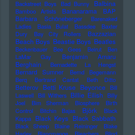
Balbina
Backstreet Boys
Bad Bunny
Bananarama
BAP
Bamboo Artists
Barbara Schöneberger
Barenaked
Ladies
Basia Bulat
Bassdee
Baxter
Bazzazian
Dury
Bay City Rollers
Beach Boys
Beastie Boys
Beatles
Beckenbauer
Bee Gees
Beirut
Ben
Benjamin Amaru
LaMar Gay
Berghain
Bernadette La Hengst
Bernard Sumner
Bernd Begemann
Berq
Bertrand Cantat
Beth Ditto
Betti Kruse
Beyonce
Betterov
Bill
Billie Eilish
Laswell
Bill Withers
Billy
Joel
Bim Sherman
Biosphere
Birth
Björk
Control
Bitchin Bajas
Black
Black Keys
Black Sabbath
Kappa
Black Sheep
Blaine Reininger
Blake
Harley
Blancmange
Bleachers
Blind