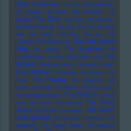
Keys
The Bluebells
The Byrds
The Carpenters
The Champs
The Clash
The Colourfield
The
The Cure
Cramps
The Curs
The Damned
The Divine Comedy
The Eels
The Fall
The Five
Keys
The Fugees
The Hives
The Jam
The
The Last Dinner
Ladybirds
The Lambrini Girls
Party
The Libertines
The Lathums
The
The
Louvin Brothers
The Man They Could'nt Hang
Meteors
The Moody Blues
The Murder Capital
The Notwist
The Platters
The Pogues
The
The Prodigy
Police
The Residents
The
Routes
The Seeds
The Selecter
The Sha La Das
The Smiths
The Smashing Pumpkins
The Soft
The Stone
Moon
The Sound
The Specials
Roses
The Velvet
The Streets
The Strokes
Underground
The Ventures
The Verve
The
Walkabouts
The Weather Station
The Wedding