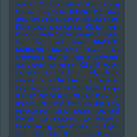
Gizzard & The Lizard Wizard
KIng Kurt
KIng
KItschKrieg
Princess
KIng Tubby
Klaas
Heufer-Umlauf
Klaus Dinger
Klaus Doldinger
Klez.e
Klaus Lage
Klaus Schulze
KMD
Kneecap
Koefte DeVille
Kollegah
Kompakt
Kraftklub
Kool Herc
Kool Savas
Kraftwerk
Krautrock
Kreator
Kris
Kristofferson
KRS-One
Kruder & Dorfmeister
Kylie Minogue
Kurt Cobain
Kurt Krömer
Lady Gaga
La Lom
L.A. Priest
L7
Lana Del Rey
Laibach
Lana Del Reyy
Lars Eidinger
Lang Lang
Lankum
Lauryn
Led Zeppelin
Hill
Lee "Scratch" Perry
Lee
Lemke/Müller
Ranaldo
Leif Garrett
Lena
Leonard
Meyer-Landrut
Lenny Kravitz
Cohen
Les Impremes
Les McKeown
Lester Young
Lewis Capaldi
Liam Payne
Liars
Lilith
Lily Allen
Linda Ronstadt