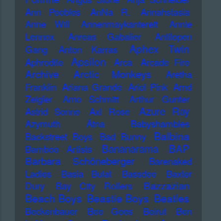
Ann Peebles
AnNa R.
Annahstasia
Anne Will
Annenmaykantereit
Annie
Lennox
Anreas Gabalier
Antilopen
Aphex Twin
Gang
Anton Karras
Apsilon
Aphrodite
Arca
Arcade Fire
Archive
Arctic Monkeys
Aretha
Franklin
Ariana Grande
Ariel Pink
Arnd
Zeigler
Arno Schmitt
Arthur Gunter
Azure Ray
Astrid Sonne
Axl Rose
Azymuth
Ätna
Babyshambles
Balbina
Backstreet Boys
Bad Bunny
Bananarama
BAP
Bamboo Artists
Barbara Schöneberger
Barenaked
Ladies
Basia Bulat
Bassdee
Baxter
Bazzazian
Dury
Bay City Rollers
Beach Boys
Beastie Boys
Beatles
Beckenbauer
Bee Gees
Beirut
Ben