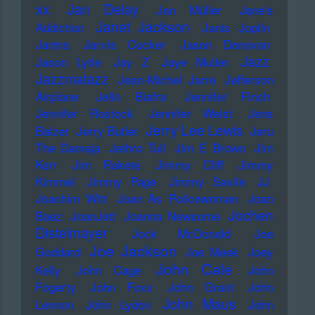
xx
Jan Delay
Jan Müller
Jane's
Janet Jackson
Addiction
Janis Joplin
Jantra
Jarvis Cocker
Jason Donovan
Jazz
Jason Lytle
Jay Z
Jaye Muller
Jazzmatazz
Jean-Michel Jarre
Jefferson
Airplane
Jello Biafra
Jennifer Finch
Jennifer Rostock
Jennifer Weist
Jens
Jerry Lee Lewis
Balzer
Jerry Butler
Jeru
The Damaja
Jethro Tull
Jim E Brown
Jim
Kerr
Jim Rakete
Jimmy Cliff
Jimmy
Kimmel
Jimmy Page
Jimmy Savile
JJ
Joachim Witt
Joan As Policewoman
Joan
Jochen
Baez
JoanJett
Joanna Newsome
Distelmayer
Jock McDonald
Joe
Joe Jackson
Goddard
Joe Meek
Joey
John Cale
Kelly
John Cage
John
Fogerty
John Foxx
John Grant
John
John Maus
Lennon
John Lydon
John