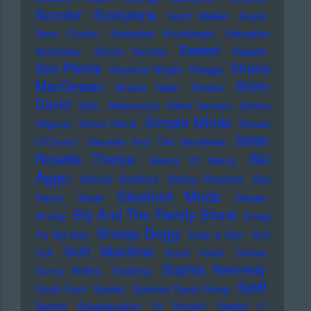
Scorpions
Scooter
Scott Walker
Scycs
Sean Combs
Sebastian Krumbiegel
Sebastian
Seeed
Studnitzky
Secret Secrets
Sepalot
Sex Pistols
Shane
Seymour Wright
Shaggy
MacGowan
Shirin
Shania Twain
Shellac
David
Sido
Silbermond
Silent Servant
Simina
Simple Minds
Grigoriu
Simon Harris
Sinead
Sister
O'Connor
Siouxsie And The Banshees
Ski
Rosetta Tharpe
Sisters Of Mercy
Aggu
Skinner Brothers
Skinny Pelembe
Sky
Sleaford Mods
Saxon
Slade
Sleater-
Sly And The Family Stone
Kinney
Smag
Snoop Dogg
Pa Dig Selv
Soap & Skin
Soft
Soft Machine
Cell
Sonic Youth
Sonics
Sophia Kennedy
Sonny Rollins
Soolking
Spliff
South Park
Sparks
Spencer Davis Group
Sprints
Squarepusher
St. Vincent
Station 17