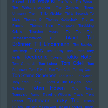
The Weeknd
Present
The Who
The Wings
The Wirtschaftswunder
The Zombies
Thees
Uhlmann
Them
Thilo Mischke
Thirty Seconds To
Mars
Thomas D
Thomas Gottschalk
Thomas
Pynchon
Thomas Stein
Thompson
Throbbing
Gristle
Thurston Moore
Tic Tac Toe
Till
Tikhet
Tiefbasskommando TBK
Brönner
Till Lindemann
Tim Buckley
Timmy
Timewarp
Timo Lassy
Tina Turner
Toby
Tocotronic
Tokio Hotel
Keith
Tokens
Tom Odell
Tom Gerhardt
Tom Lehrer
Tom
Robinson
Tom T. Hall
Tom Tom Club
Tommy Cash
Ton Steine Scherben
Toni Krahl
Tony Allen
Tony Krahl
Tony-L
Toots & The Maytals
Torch
Toten Hosen
Tortoise
Toto
Toya
Transvision Vamp
Traveling Wilburys
Travis
Trent
Trettmann
Trio
Tricky
Reznor
Tristan
Brusch
Tristwch Y Fenywod
Trojan Records
Tunde