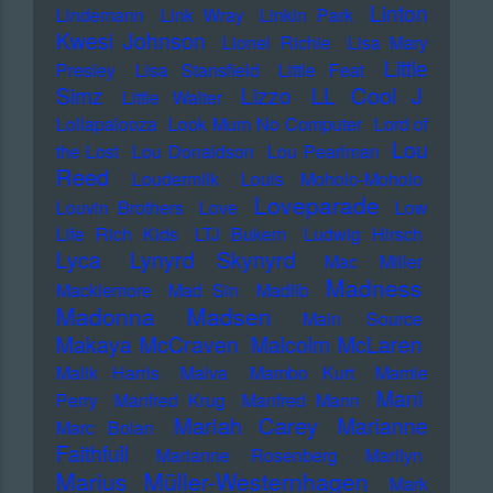
Linton
Lindemann
Link Wray
Linkin Park
Kwesi Johnson
Lionel Richie
Lisa Mary
Little
Presley
Lisa Stansfield
Little Feat
LL Cool J
Simz
Lizzo
Little Walter
Lollapalooza
Look Mum No Computer
Lord of
Lou
the Lost
Lou Donaldson
Lou Pearlman
Reed
Loudermilk
Louis Moholo-Moholo
Loveparade
Louvin Brothers
Love
Low
Life Rich Kids
LTJ Bukem
Ludwig Hirsch
Lyca
Lynyrd Skynyrd
Mac Miller
Madness
Macklemore
Mad Sin
Madlib
Madonna
Madsen
Main Source
Makaya McCraven
Malcolm McLaren
Malik Harris
Malva
Mambo Kurt
Mamie
Mani
Perry
Manfred Krug
Manfred Mann
Mariah Carey
Marianne
Marc Bolan
Faithfull
Marianne Rosenberg
Marilyn
Marius Müller-Westernhagen
Mark