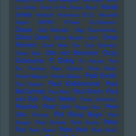
Norah
La Grinta
Noori & His Dorpa Band
Jones
Notdurft
Notorious B.I.G.
Nouvelle
Vague
NSYNC
O-Town
O.J.Simpson
Oasis
Odd Beholder
Olga Reznichenko
Olivia Dean
Omar
Olivia Newton John
Romero
Omer Klein Trio
One Direction
Ozzy
Otto von Bismarck
Oskar Sala
Osbourne
P. Diddy
P.J. Harvey
Pan
Tau
Pankow
Papo Yoplack
Parov Stelar
Patti Smith
Patrick Wagner
Patrick Walden
Paul Kalkbrenner
Paul
Paul Heaton
McCartney
Paul Simon
Paul
Paul Nero
Paul Weller
van Dyk
Paula Hartmann
Pere
Peaches
Pearl Jam
Peggy Gou
Pet Shop Boys
Ubu
Perrecy
Pete
Peter
Seeger
Peter Doherty
Peter Evans
Fox
Peter Hein
Peter Green
Peter Hook