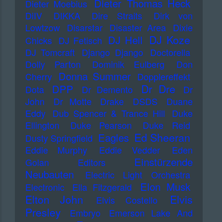
Dieter Thomas Heck
Dieter Moebius
DiIV
DIKKA
Dire Straits
Dirk von
Lowtzow
Disarstar
Disaster Area
Dixie
DJ Koze
DJ Hell
Chicks
DJ Fetisch
DJ Tomcraft
Django Django
Doctorella
Dolly Parton
Dominik Eulberg
Don
Donna Summer
Cherry
Dopplereffekt
Dr Dre
DPP
Dota
Dr Demento
Dr
John
Dr Motte
Drake
DSDS
Duane
Eddy
Dub Spencer & Trance Hill
Duke
Ellington
Duke Pearson
Duke Reid
Ed Sheeran
Eagles
Dusty Springfield
Eddie Murphy
Eddie Vedder
Eden
Einstürzende
Golan
Editors
Neubauten
Electric Light Orchestra
Elon Musk
Electronic
Ella Fitzgerald
Elton John
Elvis
Elvis Costello
Presley
Embryo
Emerson Lake And