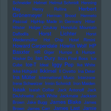
Schneider
Helmet
Helmut Schmidt
Henning
Herbert
May
Henry Rollins
Grönemeyer
Herman Brood
Hermeto
Pascoal
HipHop Made in Germany
Hitler
Hitster
Holger Czukay
Honolulu Mountain
Horst Lichter
Daffodils
Horst
Weidenmüller
Hot Chip
Hotel Rimini
Howard Carpendale
Howlin Wolf
HP
Baxxter
HR Giger
Humpe & Humpe
Ian Dury
Hüsker Dü
Ibiza Final Boss
Ice
Iggy Pop
Ice-T
Cube
Ideal
Ike White
Ikkimel
Ikke Hüftgold
Il Civetto
Ina Deter
Ina Müller
International Music
Interzone
Irene Schweizer
Irmin Schmidt
Iron Maiden
Isaak
Isaiah Collier
Jack Antonoff
Jack
DeJohnette
Jack White
Jackmate
Jackson
James Blake
Brown
Jake Bugg
James
James Last
Jamie
Brown
James Carr