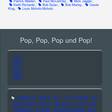
Patrick Walden
,
Paul McCartney
,
Mick Jagger
,
Keith Richards
,
Bob Dylan
,
Bob Marley
,
Carole
King
,
Louis Moholo-Moholo
Pop, Pop, Pop und Pop!
2026
2025
2024
2023
2022
40
Sweat & Tears
!K7
11 Freunde
Sekunden ohne Gewicht
50 Cent
102 Boyz
01099
A Certain Ratio
A.G.