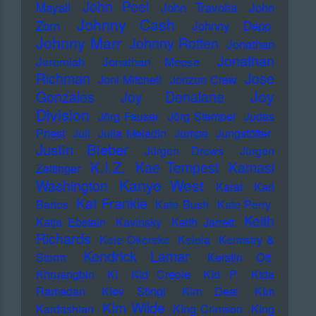
John Peel
Mayall
John Travolta
John
Johnny Cash
Zorn
Johnny Depp
Johnny Marr
Johnny Rotten
Jonathan
Jonathan
Jeremiah
Jonathan Meese
Richman
Jose
Joni Mitchell
Jonzun Crew
Joy
Gonzales
Joy Denalane
Division
Jörg Fauser
Jörg Stempel
Judas
Priest
Juli
Julia Meladin
Jumpa
Jungstötter
Justin Bieber
Jürgen Drews
Jürgen
K.I.Z.
Kae Tempest
Kamasi
Zeltinger
Kanye West
Washington
Karat
Karl
Kat Frankie
Bartos
Kate Bush
Kate Perry
Keith
Katja Ebstein
Kavinsky
Keith Jarrett
Richards
Kele Okereke
Kelela
Kemistry &
Kendrick Lamar
Storm
Kerstin Ott
Khruangbin
KI
KId Creole
KId P.
KIda
Ramadan
KIev Stingl
KIm Deal
KIm
KIm Wilde
Kardashian
KIng Crimson
KIng