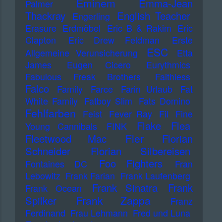
Eminem
Emma-Jean
Palmer
Thackray
English Teacher
Engerling
Erasure
Erdmöbel
Eric B & Rakim
Eric
Clapton
Eric Drew Feldman
Erste
ESC
Allgemeine Verunsicherung
Etta
James
Eugen Cicero
Eurythmics
Fabulous Freak Brothers
Faithless
Falco
Family
Farce
Farin Urlaub
Fat
White Family
Fatboy Slim
Fats Domino
Fehlfarben
Feist
Fever Ray
Fil
Fine
Flake
Flea
Young Cannibals
FINK
Fler
Fleetwood Mac
Florian
Schneider
Florian Silbereisen
Foo Fighters
Fontaines DC
Fran
Lebowitz
Frank Farian
Frank Laufenberg
Frank Sinatra
Frank
Frank Ocean
Frank Zappa
Spilker
Franz
Ferdinand
Frau Lehmann
Fred und Luna