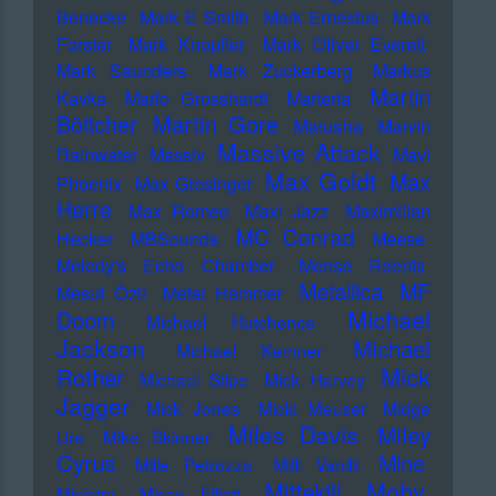
Benecke
Mark E Smith
Mark Ernestus
Mark
Forster
Mark Knopfler
Mark Oliver Everett
Mark Saunders
Mark Zuckerberg
Markus
Martin
Kavka
Marlo Grosshardt
Marteria
Martin Gore
Böttcher
Marusha
Marvin
Massive Attack
Rainwater
Massiv
Mavi
Max Goldt
Max
Phoenix
Max Giesinger
Herre
Max Romeo
Maxi Jazz
Maximilian
MC Conrad
Hecker
MBSounds
Meese
Melody's Echo Chamber
Mense Reents
Metallica
MF
Mesut Özil
Metal Hammer
Michael
Doom
Michael Hutchence
Jackson
Michael
Michael Kemner
Mick
Rother
Michael Stipe
Mick Harvey
Jagger
Mick Jones
Micki Meuser
Midge
Miles Davis
Miley
Ure
Mike Skinner
Cyrus
Mine
Mille Petrozza
Milli Vanilli
Moby
Mittekill
Ministry
Missy Elliott