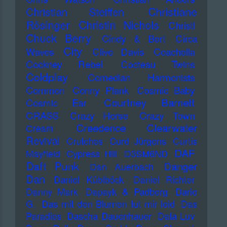
Christiane
Christian Steiffen
Rösinger
Christin Nichols
Christl
Chuck Berry
Cindy & Bert
Circa
City
Waves
Clive Davis
Coachella
Cockney Rebel
Cocteau Twins
Coldplay
Comedian Harmonists
Common
Conny Plank
Cosmic Baby
Courtney Barnett
Cosmic Ear
CRASS
Crazy Horse
Crazy Town
Creedence Clearwater
Cream
Revival
Crutches
Curd Jürgens
Curtis
DAF
Mayfield
Cypress Hill
D3SM6ND
Daft Punk
Danger
Dan Auerbach
Dan
Daniel Küblböck
Daniel Richter
Danny Mark
Dapayk & Padberg
Dario
G.
Das mit den Blumen tut mir leid
Das
Paradies
Dascha Dauenhauer
Data Luv