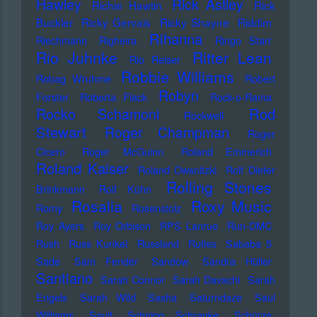
Hawley
Rick Astley
Richie Hawtin
Rick
Buckler
Ricky Gervais
Ricky Shayne
Riddim
Rihanna
Riechmann
Righeira
Ringo Starr
Rio Juhnke
Ritter Lean
Rio Reiser
Robbie Williams
Robag Wruhme
Robert
Robyn
Forster
Roberta Flack
Rock-o-Rama
Rod
Rocko Schamoni
Rockwell
Stewart
Roger Champman
Roger
Cicero
Roger McGuinn
Roland Emmerich
Roland Kaiser
Roland Owsnitzki
Rolf Dieter
Rolling Stones
Brinkmann
Rolf Kühn
Rosalia
Roxy Music
Romy
Rosenstolz
Roy Ayers
Roy Orbison
RPS Lanrue
Run-DMC
Rush
Russ Kunkel
Russland
Rutles
Sababa 5
Sade
Sam Fender
Sandow
Sandra Hüller
Santiano
Sarah Connor
Sarah Davachi
Sarah
Engels
Sarah Wild
Sasha
Saturndaze
Saul
Williams
Sault
Schnipo Schranke
Schürze