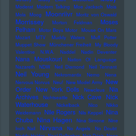
Moderat
Modern Talking
Moe Jacksch
Mois
Moonriivr
Mola
Moog
Moritz von Oswald
Morrissey
Moses
Morton Feldman
Pelham
Motor Boys Motor
Mouse On Mars
Mozart
MTV
Muddy Waters
Muff Potter
Muppet Show
Münchener Freiheit
My Bloody
Valentine
N.W.A.
Naddel
Nadin Deventer
Nana Mouskouri
Nation Of Language
Nazareth
NDW
Neil Diamond
Neil Tennant
Neil Young
Nekromantix
Nemo
Nena
New
Nervous Norvus
Neu!
New Model Army
Order
New York Dolls
Nia
Newcleus
Nick
Archives
Nick Cave
Nichtseattle
Waterhouse
Nickelback
Nico
Nikko
Nile Rogers
Nina
Weidemann
Nils Keppel
Nina Hagen
Chuba
Nina Simone
Nine
Nirvana
Inch Nail
No Angels
No Doubt
Noddy Holder
Noel Gallagher
Noir Désir
Nono