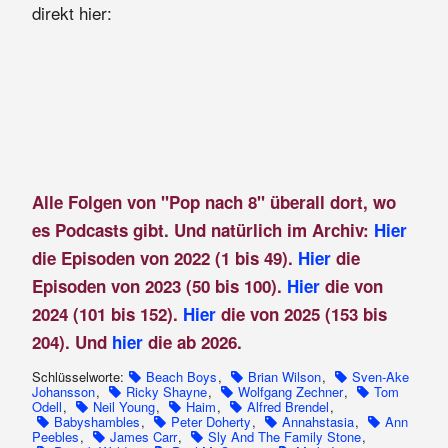
direkt hier:
Alle Folgen von "Pop nach 8" überall dort, wo
es Podcasts gibt. Und natürlich im Archiv:
Hier
die Episoden von 2022 (1 bis 49).
Hier
die
Episoden von 2023 (50 bis 100).
Hier
die von
2024 (101 bis 152).
Hier
die von 2025 (153 bis
204). Und
hier
die ab 2026.
Schlüsselworte:
Beach Boys
,
Brian Wilson
,
Sven-Ake
Johansson
,
Ricky Shayne
,
Wolfgang Zechner
,
Tom
Odell
,
Neil Young
,
Haim
,
Alfred Brendel
,
Babyshambles
,
Peter Doherty
,
Annahstasia
,
Ann
Peebles
,
James Carr
,
Sly And The Family Stone
,