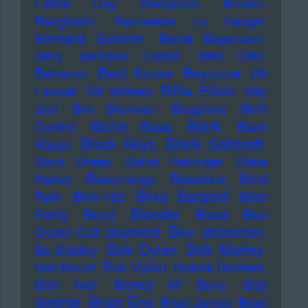
Benjamin Amaru
LaMar Gay
Berghain
Bernadette La Hengst
Bernard Sumner
Bernd Begemann
Berq
Bertrand Cantat
Beth Ditto
Betti Kruse
Beyonce
Betterov
Bill
Billie Eilish
Laswell
Bill Withers
Billy
Joel
Bim Sherman
Biosphere
Birth
Björk
Control
Bitchin Bajas
Black
Black Keys
Black Sabbath
Kappa
Black Sheep
Blaine Reininger
Blake
Harley
Blancmange
Bleachers
Blind
Blixa Bargeld
Bloc
Faith
Blink-182
Blondie
Party
Blond
Blood
Blue
Blur
Blumfeld
Blümchen
Oyster Cult
Bob Dylan
Bob Marley
Bo Diddley
Bob Vylan
Bob Mould
Bollock Brothers
Bon Iver
Boney M
Boy
Bono
Brian Eno
George
Brian James
Brian