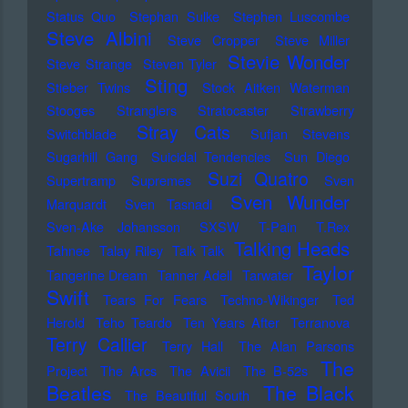
Status Quo
Stephan Sulke
Stephen Luscombe
Steve Albini
Steve Cropper
Steve Miller
Stevie Wonder
Steve Strange
Steven Tyler
Sting
Stieber Twins
Stock Aitken Waterman
Stooges
Stranglers
Stratocaster
Strawberry
Stray Cats
Switchblade
Sufjan Stevens
Sugarhill Gang
Suicidal Tendencies
Sun Diego
Suzi Quatro
Supertramp
Supremes
Sven
Sven Wunder
Marquardt
Sven Tasnadi
Sven-Ake Johansson
SXSW
T-Pain
T.Rex
Talking Heads
Tahnee
Talay Riley
Talk Talk
Taylor
Tangerine Dream
Tanner Adell
Tarwater
Swift
Tears For Fears
Techno-Wikinger
Ted
Herold
Teho Teardo
Ten Years After
Terranova
Terry Callier
Terry Hall
The Alan Parsons
The
Project
The Arcs
The Avicii
The B-52s
Beatles
The Black
The Beautiful South