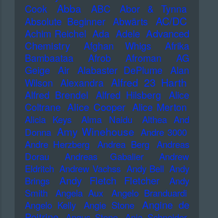
Abba
Cook
ABC
Abor & Tynna
AC/DC
Absolute Beginner
Abwärts
Advanced
Achim Reichel
Ada
Adele
Chemistry
Afghan Whigs
Afrika
Bambaataa
Afrob
Afroman
AG
Geige
Air
Alabaster DePlume
Alan
Alfred 23 Harth
Wilson
Alexandra
Alfred Brendel
Alfred Hilsberg
Alice
Alice Cooper
Coltrane
Alice Merton
Alicia Keys
Alma Naidu
Althea And
Amy Winehouse
Donna
Andre 3000
Andre Herzberg
Andrea Berg
Andreas
Dorau
Andreas Gabalier
Andrew
Eldritch
Andrew Vachss
Andy Bell
Andy
Andy Fletch Fletcher
Brings
Andy
Smith
Angela Aux
Angelo Branduardi
Angine de
Angelo Kelly
Angie Stone
Poitrine
Angus Stone
Anja Schneider