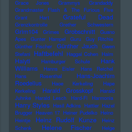
Grace Jones
Grammys
Grandaddy
Grandmaster Flash & The Furious Five
Grateful Dead
Grant Hart
Grenzkontrolle
Grether Schwestern
Grim104
Grobschnitt
Grimes
Guano
Apes
Gunter Hampel
Guru
Guy Ritchie
Günther Jauch
Günther Fischer
Gwen
Haftbefehl
Stefani
Haggai Cohen
Haim
Haiyti
Hank
Hamburger Schule
Williams
Hanns Eisler
Hans Reichel
Hans-Joachim
Hans Rosenthal
Roedelius
Haoe Kerkeling
Hape
Harald Grosskopf
Kerkeling
Harald
Juhnke
Harald Lesch
Hard-Fi
Harmonia
Harry Styles
Hasil Adkins
Hattler
Hazel
Brugger
Heaven 17
Heiner Pudelko
Heino
Heinz Rudolf Kunze
Heintje
Heinz
Helene Fischer
Schenk
Helge