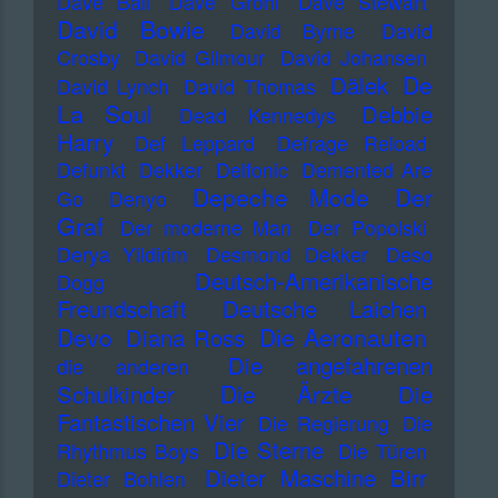
Dave Ball
Dave Grohl
Dave Stewart
David Bowie
David Byrne
David
Crosby
David Gilmour
David Johansen
De
Dälek
David Lynch
David Thomas
La Soul
Debbie
Dead Kennedys
Harry
Def Leppard
Defrage Reload
Defunkt
Dekker
Delfonic
Demented Are
Depeche Mode
Der
Go
Denyo
Graf
Der moderne Man
Der Popolski
Derya Yildirim
Desmond Dekker
Deso
Deutsch-Amerikanische
Dogg
Freundschaft
Deutsche Laichen
Devo
Die Aeronauten
Diana Ross
Die angefahrenen
die anderen
Die Ärzte
Schulkinder
Die
Fantastischen Vier
Die Regierung
Die
Die Sterne
Rhythmus Boys
Die Türen
Dieter Maschine Birr
Dieter Bohlen