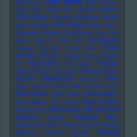
Peter Maffay
Peter Kraus
Peter Thomas
Peter Tosh
Petter Eldh
Pharoah Sanders
Phil Collins
Phil Lesh
Phil Spector
Photek
Pink Floyd
Pietro Lombardi
Pitbull
Plan B
Plasmatics
Polecats
Poly Styrene
Pop
Pop-
Portishead
Kultur
Popcorn
Popol Vuh
Primal
Portugal The Man
Power Plush
Prince
Scream
Priscilla Presley
Psychic
Psychobilly
Puhdys
TV
Puff Daddy
Pulp
Quincy Jones
Pussy Riot
Questlove
Radiohead
R.E.M.
RAF
Raekwon
Rage
Rahsaan Roland Kirk
Rainald Grebe
Ralf Hütter
Rammstein
Ralph Heidel
Rayk Goetze
Randy Weston
Ray Charles
Rechtsrock
Red Hot Chili
Reb Kennedy
Peppers
Reinhard Mey
Reggae
Reinhold Heil
Rezo
Rhythm & Sound
Ricardo
Richard
Villalobos
Richard Ashcroft