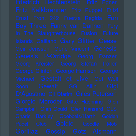
Friedrich Liechtenstein
Fritz Egner
Fritz Kalkbrenner
Fritz Puppel
Fritzi
Fun
Ernst
Front 242
Fuerza Regida
Boy Three
Funny van Dannen
Fury
In The Slaughterhouse
Fusion
Future
Gary Glitter
Geese
Islands
Galliano
Genesis
Geir Jenssen
Gene Vincent
Genesis P-Orridge
Georg Danzer
Georg Kreisler
Georg Stefan Troller
George Clinton
George Harrison
George
Gestalt et Jive
Michael
Get Well
Gewalt
Gigi
Soon
GG Allin
D'Agostino
Giles Peterson
Gil Ofarim
Giorgio Moroder
Gitte Haenning
Glen
Campbell
Glen Gould
Glen Hansard
GLS
Gnarls Barkley
Goebbels/Harth
Golden
Goldie
Pudel Club
Goodie Mob
Gorillaz
Gossip
Götz Alsmann