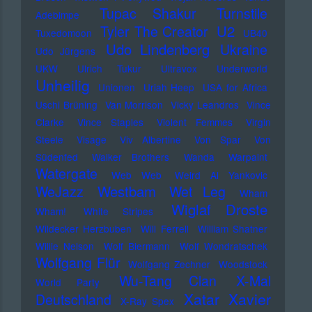
Tupac Shakur
Turnstile
Adebimpe
U2
Tyler The Creator
Tuxedomoon
UB40
Udo Lindenberg
Ukraine
Udo Jürgens
UKW
Ulrich Tukur
Ultravox
Underworld
Unheilig
Unionen
Uriah Heep
USA for Africa
Uschi Brüning
Van Morrison
Vicky Leandros
Vince
Clarke
Vince Staples
Violent Femmes
Virgin
Steele
Visage
Viv Albertine
Von Spar
Von
Südenfed
Walker Brothers
Wanda
Warpaint
Watergate
Web Web
Weird Al Yankovic
Westbam
WeJazz
Wet Leg
Wham
Wiglaf Droste
Wham!
White Stripes
Wildecker Herzbuben
Will Ferrell
William Shatner
Willie Nelson
Wolf Biermann
Wolf Wondratschek
Wolfgang Flür
Wolfgang Zechner
Woodstock
Wu-Tang Clan
X-Mal
World Party
Xatar
Xavier
Deutschland
X-Ray Spex