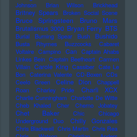
Johnson
Brian Wilson
Brickhead
Britney Spears
Broken Social Scene
Bruce Springsteen
Bruno Mars
Bryan Ferry
BTS
Brutalismus 3000
Bushido
Burial
Burning Spear
Bush
Busta Rhymes
Buzzcocks
Cabaret
Can
Voltaire
Campino
Captain Ahabs
Linkes Bein
Captain Beefheart
Carmen
Carole King
Villain
Cassiber
Cate Le
Bon
Caterina Valente
CD-Boxen
CDs
Celine Dion
Ceelo Green
Chappell
Charli XCX
Roan
Charley Pride
Charlie Cunningham
Charlotte De Witte
Cheb Khaled
Cher
Cherno Jobatey
Chet Baker
Chic
Chicago
Chilly Gonzales
Underground Duo
Chris Blackwell
Chris Martin
Chris Rea
Chris Watson
Christian Anders