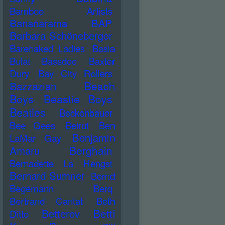
Bamboo Artists
Bananarama
BAP
Barbara Schöneberger
Barenaked Ladies
Basia
Bulat
Bassdee
Baxter
Dury
Bay City Rollers
Beach
Bazzazian
Boys
Beastie Boys
Beatles
Beckenbauer
Bee Gees
Beirut
Ben
Benjamin
LaMar Gay
Berghain
Amaru
Bernadette La Hengst
Bernard Sumner
Bernd
Begemann
Berq
Bertrand Cantat
Beth
Betti
Betterov
Ditto