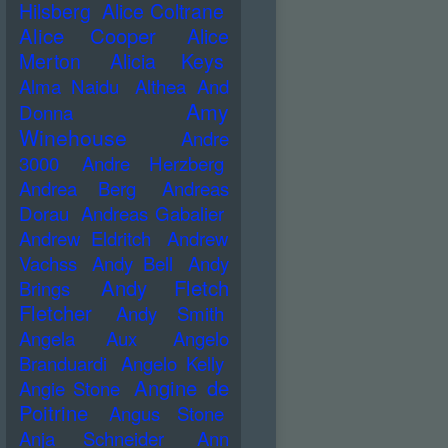
Hilsberg
Alice Coltrane
Alice Cooper
Alice
Merton
Alicia Keys
Alma Naidu
Althea And
Amy
Donna
Winehouse
Andre
3000
Andre Herzberg
Andrea Berg
Andreas
Dorau
Andreas Gabalier
Andrew Eldritch
Andrew
Vachss
Andy Bell
Andy
Andy Fletch
Brings
Fletcher
Andy Smith
Angela Aux
Angelo
Branduardi
Angelo Kelly
Angine de
Angie Stone
Poitrine
Angus Stone
Anja Schneider
Ann