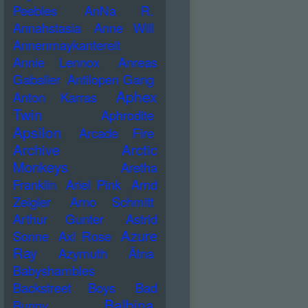
Peebles
AnNa R.
Annahstasia
Anne Will
Annenmaykantereit
Annie Lennox
Anreas
Gabalier
Antilopen Gang
Aphex
Anton Karras
Twin
Aphrodite
Apsilon
Arcade Fire
Archive
Arctic
Monkeys
Aretha
Franklin
Ariel Pink
Arnd
Zeigler
Arno Schmitt
Arthur Gunter
Astrid
Azure
Sonne
Axl Rose
Ray
Azymuth
Ätna
Babyshambles
Backstreet Boys
Bad
Balbina
Bunny