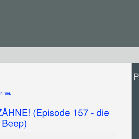
P
n hier.
HNE! (Episode 157 - die
 Beep)