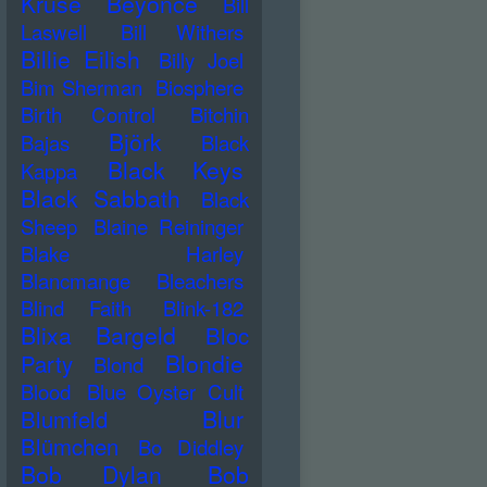
Kruse
Beyonce
Bill
Laswell
Bill Withers
Billie Eilish
Billy Joel
Bim Sherman
Biosphere
Birth Control
Bitchin
Björk
Bajas
Black
Black Keys
Kappa
Black Sabbath
Black
Sheep
Blaine Reininger
Blake Harley
Blancmange
Bleachers
Blind Faith
Blink-182
Blixa Bargeld
Bloc
Blondie
Party
Blond
Blood
Blue Oyster Cult
Blur
Blumfeld
Blümchen
Bo Diddley
Bob Dylan
Bob