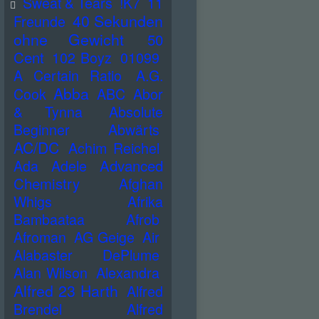
Sweat & Tears
!K7
11
40 Sekunden
Freunde
ohne Gewicht
50
Cent
102 Boyz
01099
A Certain Ratio
A.G.
Abba
Cook
ABC
Abor
& Tynna
Absolute
Beginner
Abwärts
AC/DC
Achim Reichel
Advanced
Ada
Adele
Chemistry
Afghan
Whigs
Afrika
Bambaataa
Afrob
Afroman
AG Geige
Air
Alabaster DePlume
Alan Wilson
Alexandra
Alfred 23 Harth
Alfred
Brendel
Alfred