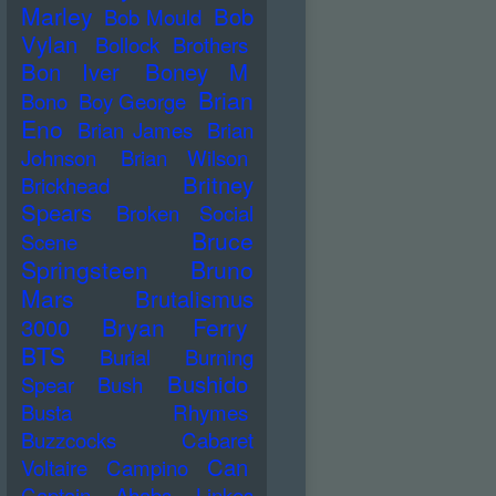
Marley
Bob
Bob Mould
Vylan
Bollock Brothers
Bon Iver
Boney M
Brian
Bono
Boy George
Eno
Brian James
Brian
Johnson
Brian Wilson
Britney
Brickhead
Spears
Broken Social
Bruce
Scene
Springsteen
Bruno
Mars
Brutalismus
Bryan Ferry
3000
BTS
Burial
Burning
Bushido
Spear
Bush
Busta Rhymes
Buzzcocks
Cabaret
Can
Voltaire
Campino
Captain Ahabs Linkes