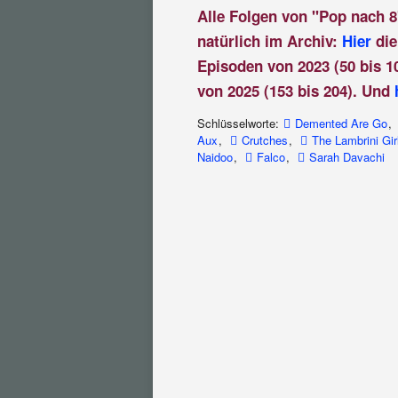
Alle Folgen von "Pop nach 8
natürlich im Archiv:
Hier
die
Episoden von 2023 (50 bis 1
von 2025 (153 bis 204). Und
Schlüsselworte:
Demented Are Go
,
Aux
,
Crutches
,
The Lambrini Gir
Naidoo
,
Falco
,
Sarah Davachi