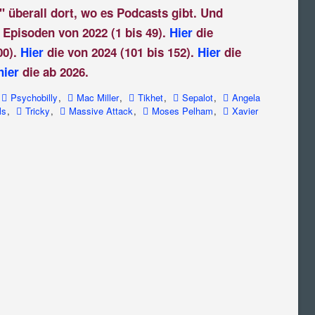
" überall dort, wo es Podcasts gibt. Und
 Episoden von 2022 (1 bis 49).
Hier
die
00).
Hier
die von 2024 (101 bis 152).
Hier
die
hier
die ab 2026.
Psychobilly
,
Mac Miller
,
Tikhet
,
Sepalot
,
Angela
ls
,
Tricky
,
Massive Attack
,
Moses Pelham
,
Xavier