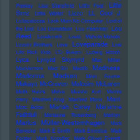
Little
Presley
Lisa Stansfield
Little Feat
LL Cool J
Simz
Lizzo
Little Walter
Lollapalooza
Look Mum No Computer
Lord of
Lou
the Lost
Lou Donaldson
Lou Pearlman
Reed
Loudermilk
Louis Moholo-Moholo
Loveparade
Louvin Brothers
Love
Low
Life Rich Kids
LTJ Bukem
Ludwig Hirsch
Lyca
Lynyrd Skynyrd
Mac Miller
Madness
Macklemore
Mad Sin
Madlib
Madonna
Madsen
Main Source
Makaya McCraven
Malcolm McLaren
Malik Harris
Malva
Mambo Kurt
Mamie
Mani
Perry
Manfred Krug
Manfred Mann
Mariah Carey
Marianne
Marc Bolan
Faithfull
Marianne Rosenberg
Marilyn
Marius Müller-Westernhagen
Mark
Benecke
Mark E Smith
Mark Ernestus
Mark
Forster
Mark Knopfler
Mark Oliver Everett