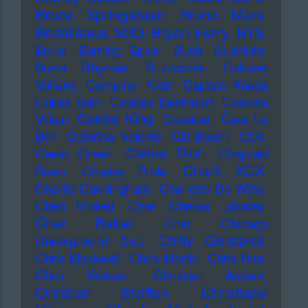
Bruce Springsteen
Bruno Mars
Bryan Ferry
BTS
Brutalismus 3000
Bushido
Burial
Burning Spear
Bush
Busta Rhymes
Buzzcocks
Cabaret
Can
Voltaire
Campino
Captain Ahabs
Linkes Bein
Captain Beefheart
Carmen
Carole King
Villain
Cassiber
Cate Le
Bon
Caterina Valente
CD-Boxen
CDs
Celine Dion
Ceelo Green
Chappell
Charli XCX
Roan
Charley Pride
Charlie Cunningham
Charlotte De Witte
Cheb Khaled
Cher
Cherno Jobatey
Chet Baker
Chic
Chicago
Chilly Gonzales
Underground Duo
Chris Blackwell
Chris Martin
Chris Rea
Chris Watson
Christian Anders
Christiane
Christian Steiffen