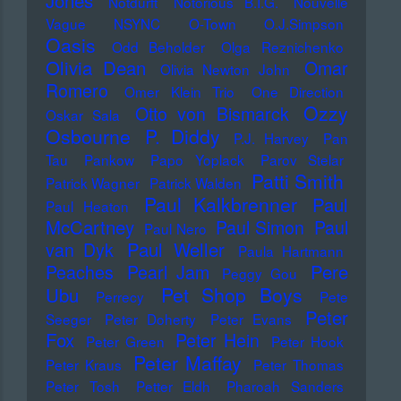
Jones
Notdurft
Notorious B.I.G.
Nouvelle
Vague
NSYNC
O-Town
O.J.Simpson
Oasis
Odd Beholder
Olga Reznichenko
Olivia Dean
Omar
Olivia Newton John
Romero
Omer Klein Trio
One Direction
Ozzy
Otto von Bismarck
Oskar Sala
Osbourne
P. Diddy
P.J. Harvey
Pan
Tau
Pankow
Papo Yoplack
Parov Stelar
Patti Smith
Patrick Wagner
Patrick Walden
Paul Kalkbrenner
Paul
Paul Heaton
McCartney
Paul Simon
Paul
Paul Nero
Paul Weller
van Dyk
Paula Hartmann
Pere
Peaches
Pearl Jam
Peggy Gou
Pet Shop Boys
Ubu
Perrecy
Pete
Peter
Seeger
Peter Doherty
Peter Evans
Fox
Peter Hein
Peter Green
Peter Hook
Peter Maffay
Peter Kraus
Peter Thomas
Peter Tosh
Petter Eldh
Pharoah Sanders