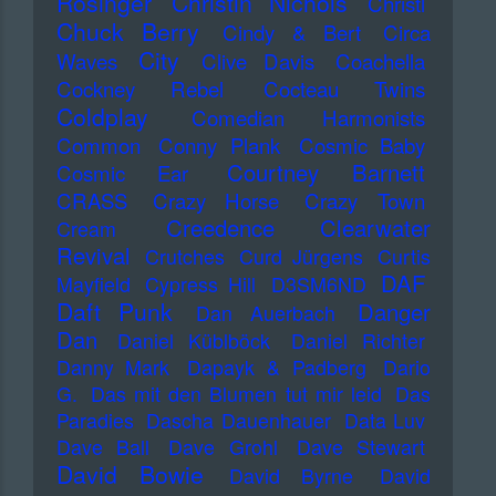
Rösinger
Christin Nichols
Christl
Chuck Berry
Cindy & Bert
Circa
City
Waves
Clive Davis
Coachella
Cockney Rebel
Cocteau Twins
Coldplay
Comedian Harmonists
Common
Conny Plank
Cosmic Baby
Courtney Barnett
Cosmic Ear
CRASS
Crazy Horse
Crazy Town
Creedence Clearwater
Cream
Revival
Crutches
Curd Jürgens
Curtis
DAF
Mayfield
Cypress Hill
D3SM6ND
Daft Punk
Danger
Dan Auerbach
Dan
Daniel Küblböck
Daniel Richter
Danny Mark
Dapayk & Padberg
Dario
G.
Das mit den Blumen tut mir leid
Das
Paradies
Dascha Dauenhauer
Data Luv
Dave Ball
Dave Grohl
Dave Stewart
David Bowie
David Byrne
David