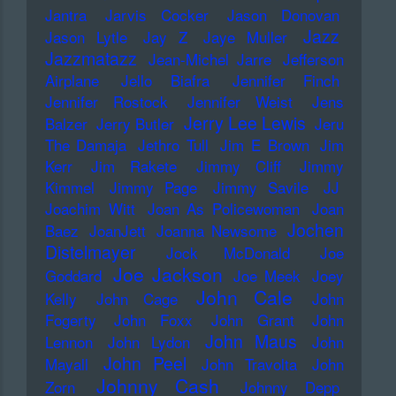
Jantra
Jarvis Cocker
Jason Donovan
Jazz
Jason Lytle
Jay Z
Jaye Muller
Jazzmatazz
Jean-Michel Jarre
Jefferson
Airplane
Jello Biafra
Jennifer Finch
Jennifer Rostock
Jennifer Weist
Jens
Jerry Lee Lewis
Balzer
Jerry Butler
Jeru
The Damaja
Jethro Tull
Jim E Brown
Jim
Kerr
Jim Rakete
Jimmy Cliff
Jimmy
Kimmel
Jimmy Page
Jimmy Savile
JJ
Joachim Witt
Joan As Policewoman
Joan
Jochen
Baez
JoanJett
Joanna Newsome
Distelmayer
Jock McDonald
Joe
Joe Jackson
Goddard
Joe Meek
Joey
John Cale
Kelly
John Cage
John
Fogerty
John Foxx
John Grant
John
John Maus
Lennon
John Lydon
John
John Peel
Mayall
John Travolta
John
Johnny Cash
Zorn
Johnny Depp