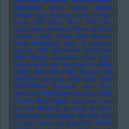
Mola
Moog
Moritz von Oswald
Morrissey
Moses
Morton Feldman
Pelham
Motor Boys Motor
Mouse On Mars
Mozart
MTV
Muddy Waters
Muff Potter
Muppet Show
Münchener Freiheit
My Bloody
Valentine
N.W.A.
Naddel
Nadin Deventer
Nana Mouskouri
Nation Of Language
Nazareth
NDW
Neil Diamond
Neil Tennant
Neil Young
Nekromantix
Nemo
Nena
New
Nervous Norvus
Neu!
New Model Army
Order
New York Dolls
Nia
Newcleus
Nick
Archives
Nick Cave
Nichtseattle
Waterhouse
Nickelback
Nico
Nikko
Nile Rogers
Nina
Weidemann
Nils Keppel
Nina Hagen
Chuba
Nina Simone
Nine
Nirvana
Inch Nail
No Angels
No Doubt
Noddy Holder
Noel Gallagher
Noir Désir
Nono
Norah
La Grinta
Noori & His Dorpa Band