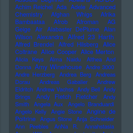
Advanced
Achim Reichel
Ada
Adele
Chemistry
Afghan Whigs
Afrika
Bambaataa
Afrob
Afroman
AG
Geige
Air
Alabaster DePlume
Alan
Alfred 23 Harth
Wilson
Alexandra
Alfred Brendel
Alfred Hilsberg
Alice
Alice Cooper
Coltrane
Alice Merton
Alicia Keys
Alma Naidu
Althea And
Amy Winehouse
Donna
Andre 3000
Andre Herzberg
Andrea Berg
Andreas
Dorau
Andreas Gabalier
Andrew
Eldritch
Andrew Vachss
Andy Bell
Andy
Andy Fletch Fletcher
Brings
Andy
Smith
Angela Aux
Angelo Branduardi
Angine de
Angelo Kelly
Angie Stone
Poitrine
Angus Stone
Anja Schneider
Ann Peebles
AnNa R.
Annahstasia