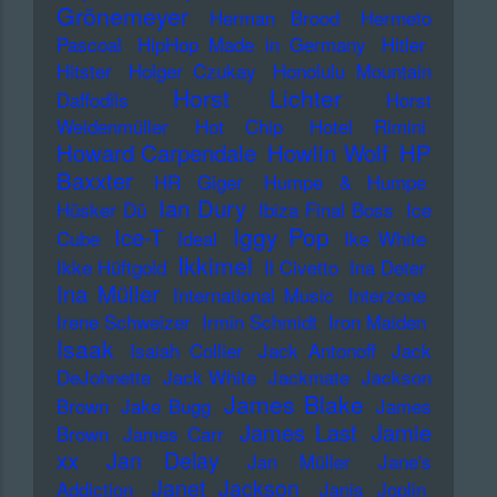
Grönemeyer
Herman Brood
Hermeto
Pascoal
HipHop Made in Germany
Hitler
Hitster
Holger Czukay
Honolulu Mountain
Horst Lichter
Daffodils
Horst
Weidenmüller
Hot Chip
Hotel Rimini
Howard Carpendale
Howlin Wolf
HP
Baxxter
HR Giger
Humpe & Humpe
Ian Dury
Hüsker Dü
Ibiza Final Boss
Ice
Iggy Pop
Ice-T
Cube
Ideal
Ike White
Ikkimel
Ikke Hüftgold
Il Civetto
Ina Deter
Ina Müller
International Music
Interzone
Irene Schweizer
Irmin Schmidt
Iron Maiden
Isaak
Isaiah Collier
Jack Antonoff
Jack
DeJohnette
Jack White
Jackmate
Jackson
James Blake
Brown
Jake Bugg
James
James Last
Jamie
Brown
James Carr
xx
Jan Delay
Jan Müller
Jane's
Janet Jackson
Addiction
Janis Joplin