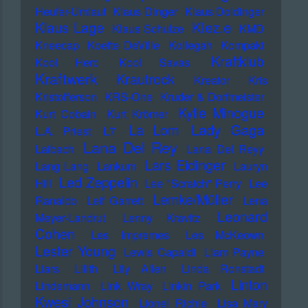
Heufer-Umlauf
Klaus Dinger
Klaus Doldinger
Klez.e
Klaus Lage
Klaus Schulze
KMD
Kneecap
Koefte DeVille
Kollegah
Kompakt
Kraftklub
Kool Herc
Kool Savas
Kraftwerk
Krautrock
Kreator
Kris
Kristofferson
KRS-One
Kruder & Dorfmeister
Kylie Minogue
Kurt Cobain
Kurt Krömer
Lady Gaga
La Lom
L.A. Priest
L7
Lana Del Rey
Laibach
Lana Del Reyy
Lars Eidinger
Lang Lang
Lankum
Lauryn
Led Zeppelin
Hill
Lee "Scratch" Perry
Lee
Lemke/Müller
Ranaldo
Leif Garrett
Lena
Leonard
Meyer-Landrut
Lenny Kravitz
Cohen
Les Impremes
Les McKeown
Lester Young
Lewis Capaldi
Liam Payne
Liars
Lilith
Lily Allen
Linda Ronstadt
Linton
Lindemann
Link Wray
Linkin Park
Kwesi Johnson
Lionel Richie
Lisa Mary