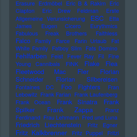
Erasure
Erdmöbel
Eric B & Rakim
Eric
Clapton
Eric Drew Feldman
Erste
ESC
Allgemeine Verunsicherung
Etta
James
Eugen Cicero
Eurythmics
Fabulous Freak Brothers
Faithless
Falco
Family
Farce
Farin Urlaub
Fat
White Family
Fatboy Slim
Fats Domino
Fehlfarben
Feist
Fever Ray
Fil
Fine
Flake
Flea
Young Cannibals
FINK
Fler
Fleetwood Mac
Florian
Schneider
Florian Silbereisen
Foo Fighters
Fontaines DC
Fran
Lebowitz
Frank Farian
Frank Laufenberg
Frank Sinatra
Frank
Frank Ocean
Frank Zappa
Spilker
Franz
Ferdinand
Frau Lehmann
Fred und Luna
Friedrich Liechtenstein
Fritz Egner
Fritz Kalkbrenner
Fritz Puppel
Fritzi