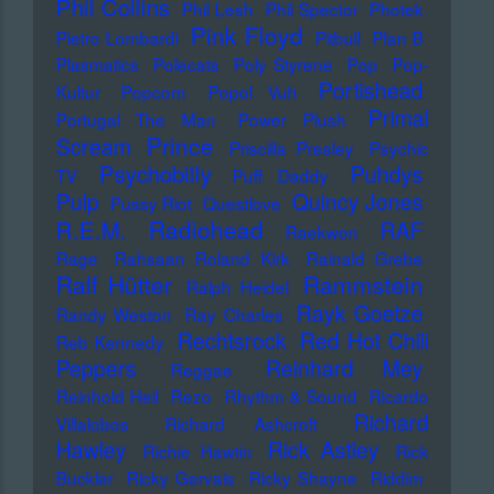
Phil Collins
Phil Lesh
Phil Spector
Photek
Pink Floyd
Pietro Lombardi
Pitbull
Plan B
Plasmatics
Polecats
Poly Styrene
Pop
Pop-
Portishead
Kultur
Popcorn
Popol Vuh
Primal
Portugal The Man
Power Plush
Prince
Scream
Priscilla Presley
Psychic
Psychobilly
Puhdys
TV
Puff Daddy
Pulp
Quincy Jones
Pussy Riot
Questlove
Radiohead
R.E.M.
RAF
Raekwon
Rage
Rahsaan Roland Kirk
Rainald Grebe
Ralf Hütter
Rammstein
Ralph Heidel
Rayk Goetze
Randy Weston
Ray Charles
Rechtsrock
Red Hot Chili
Reb Kennedy
Peppers
Reinhard Mey
Reggae
Reinhold Heil
Rezo
Rhythm & Sound
Ricardo
Richard
Villalobos
Richard Ashcroft
Hawley
Rick Astley
Richie Hawtin
Rick
Buckler
Ricky Gervais
Ricky Shayne
Riddim