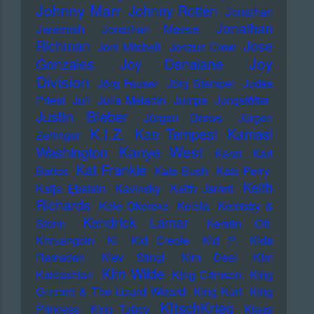
Johnny Marr
Johnny Rotten
Jonathan
Jonathan
Jeremiah
Jonathan Meese
Richman
Jose
Joni Mitchell
Jonzun Crew
Joy
Gonzales
Joy Denalane
Division
Jörg Fauser
Jörg Stempel
Judas
Priest
Juli
Julia Meladin
Jumpa
Jungstötter
Justin Bieber
Jürgen Drews
Jürgen
K.I.Z.
Kae Tempest
Kamasi
Zeltinger
Kanye West
Washington
Karat
Karl
Kat Frankie
Bartos
Kate Bush
Kate Perry
Keith
Katja Ebstein
Kavinsky
Keith Jarrett
Richards
Kele Okereke
Kelela
Kemistry &
Kendrick Lamar
Storm
Kerstin Ott
Khruangbin
KI
KId Creole
KId P.
KIda
Ramadan
KIev Stingl
KIm Deal
KIm
KIm Wilde
Kardashian
KIng Crimson
KIng
Gizzard & The Lizard Wizard
KIng Kurt
KIng
KItschKrieg
Princess
KIng Tubby
Klaas