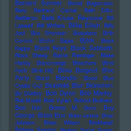
Bernard Sumner
Bernd Begemann
Berq
Bertrand Cantat
Beth Ditto
Betti Kruse
Beyonce
Betterov
Bill
Billie Eilish
Laswell
Bill Withers
Billy
Joel
Bim Sherman
Biosphere
Birth
Björk
Control
Bitchin Bajas
Black
Black Keys
Black Sabbath
Kappa
Black Sheep
Blaine Reininger
Blake
Harley
Blancmange
Bleachers
Blind
Blixa Bargeld
Bloc
Faith
Blink-182
Blondie
Party
Blond
Blood
Blue
Blur
Blumfeld
Blümchen
Oyster Cult
Bob Dylan
Bob Marley
Bo Diddley
Bob Vylan
Bob Mould
Bollock Brothers
Bon Iver
Boney M
Boy
Bono
Brian Eno
George
Brian James
Brian
Johnson
Brian Wilson
Brickhead
Britney Spears
Broken Social Scene