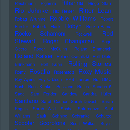
Rihanna
Riechmann
Righeira
Ringo Starr
Rio Juhnke
Ritter Lean
Rio Reiser
Robbie Williams
Robag Wruhme
Robert
Robyn
Forster
Roberta Flack
Rock-o-Rama
Rod
Rocko Schamoni
Rockwell
Stewart
Roger Champman
Roger
Cicero
Roger McGuinn
Roland Emmerich
Roland Kaiser
Roland Owsnitzki
Rolf Dieter
Rolling Stones
Brinkmann
Rolf Kühn
Rosalia
Roxy Music
Romy
Rosenstolz
Roy Ayers
Roy Orbison
RPS Lanrue
Run-DMC
Rush
Russ Kunkel
Russland
Rutles
Sababa 5
Sade
Sam Fender
Sandow
Sandra Hüller
Santiano
Sarah Connor
Sarah Davachi
Sarah
Engels
Sarah Wild
Sasha
Saturndaze
Saul
Williams
Sault
Schnipo Schranke
Schürze
Scorpions
Scooter
Scott Walker
Scycs