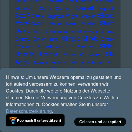
Sean Combs
Sebastian Krumbiegel
Sebastian
Seeed
Studnitzky
Secret Secrets
Sepalot
Sex Pistols
Shane
Seymour Wright
Shaggy
MacGowan
Shirin
Shania Twain
Shellac
David
Sido
Silbermond
Silent Servant
Simina
Simple Minds
Grigoriu
Simon Harris
Sinead
Sister
O'Connor
Siouxsie And The Banshees
Ski
Rosetta Tharpe
Sisters Of Mercy
Aggu
Skinner Brothers
Skinny Pelembe
Sky
Sleaford Mods
Saxon
Slade
Sleater-
Sly And The Family Stone
Hinweis:
Um unsere Webseite optimal zu gestalten und
Kinney
Smag
fortlaufend verbessern zu können, verwenden wir
Snoop Dogg
Pa Dig Selv
Soap & Skin
Soft
Cookies. Durch die weitere Nutzung der Webseite
Soft Machine
Cell
Sonic Youth
Sonics
stimmen Sie der Verwendung von Cookies zu. Weitere
Sophia Kennedy
Sonny Rollins
Soolking
Informationen zu Cookies erhalten Sie in unserer
Spliff
South Park
Sparks
Spencer Davis Group
Datenschutzerklärung
.
Sprints
Squarepusher
St. Vincent
Station 17
Pop nach 8 unterstützen?
Gelesen und akzeptiert
Status Quo
Stephan Sulke
Stephen Luscombe
Steve Albini
Steve Cropper
Steve Miller