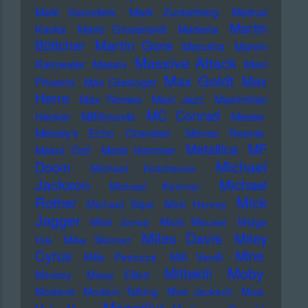
Mark Saunders
Mark Zuckerberg
Markus
Martin
Kavka
Marlo Grosshardt
Marteria
Martin Gore
Böttcher
Marusha
Marvin
Massive Attack
Rainwater
Massiv
Mavi
Max Goldt
Max
Phoenix
Max Giesinger
Herre
Max Romeo
Maxi Jazz
Maximilian
MC Conrad
Hecker
MBSounds
Meese
Melody's Echo Chamber
Mense Reents
Metallica
MF
Mesut Özil
Metal Hammer
Michael
Doom
Michael Hutchence
Jackson
Michael
Michael Kemner
Mick
Rother
Michael Stipe
Mick Harvey
Jagger
Mick Jones
Micki Meuser
Midge
Miles Davis
Miley
Ure
Mike Skinner
Cyrus
Mine
Mille Petrozza
Milli Vanilli
Moby
Mittekill
Ministry
Missy Elliott
Moderat
Modern Talking
Moe Jacksch
Mois
Moonriivr