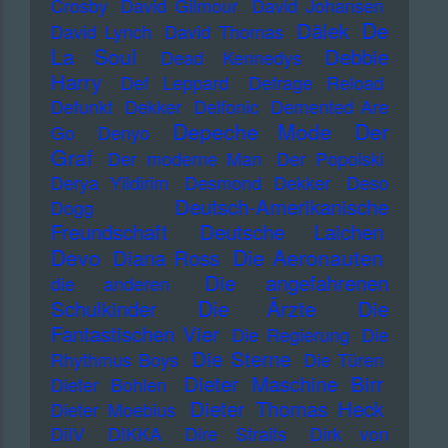
Crosby
David Gilmour
David Johansen
De
Dälek
David Lynch
David Thomas
La Soul
Debbie
Dead Kennedys
Harry
Def Leppard
Defrage Reload
Defunkt
Dekker
Delfonic
Demented Are
Depeche Mode
Der
Go
Denyo
Graf
Der moderne Man
Der Popolski
Derya Yildirim
Desmond Dekker
Deso
Deutsch-Amerikanische
Dogg
Freundschaft
Deutsche Laichen
Devo
Die Aeronauten
Diana Ross
Die angefahrenen
die anderen
Die Ärzte
Schulkinder
Die
Fantastischen Vier
Die Regierung
Die
Die Sterne
Rhythmus Boys
Die Türen
Dieter Maschine Birr
Dieter Bohlen
Dieter Thomas Heck
Dieter Moebius
DiIV
DIKKA
Dire Straits
Dirk von