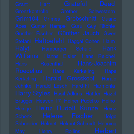
Grateful Dead
Grant Hart
Grenzkontrolle
Grether Schwestern
Grim104
Grobschnitt
Grimes
Guano
Apes
Gunter Hampel
Guru
Guy Ritchie
Günther Jauch
Günther Fischer
Gwen
Haftbefehl
Stefani
Haggai Cohen
Haim
Haiyti
Hank
Hamburger Schule
Williams
Hanns Eisler
Hans Reichel
Hans-Joachim
Hans Rosenthal
Roedelius
Haoe Kerkeling
Hape
Harald Grosskopf
Kerkeling
Harald
Juhnke
Harald Lesch
Hard-Fi
Harmonia
Harry Styles
Hasil Adkins
Hattler
Hazel
Brugger
Heaven 17
Heiner Pudelko
Heino
Heinz Rudolf Kunze
Heintje
Heinz
Helene Fischer
Schenk
Helge
Schneider
Helmet
Helmut Schmidt
Henning
Herbert
May
Henry Rollins