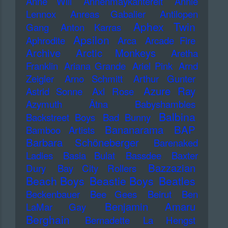
Anne Will
Annenmaykantereit
Annie
Lennox
Anreas Gabalier
Antilopen
Aphex Twin
Gang
Anton Karras
Apsilon
Aphrodite
Arca
Arcade Fire
Archive
Arctic Monkeys
Aretha
Franklin
Ariana Grande
Ariel Pink
Arnd
Zeigler
Arno Schmitt
Arthur Gunter
Azure Ray
Astrid Sonne
Axl Rose
Azymuth
Ätna
Babyshambles
Balbina
Backstreet Boys
Bad Bunny
Bananarama
BAP
Bamboo Artists
Barbara Schöneberger
Barenaked
Ladies
Basia Bulat
Bassdee
Baxter
Bazzazian
Dury
Bay City Rollers
Beach Boys
Beastie Boys
Beatles
Beckenbauer
Bee Gees
Beirut
Ben
Benjamin Amaru
LaMar Gay
Berghain
Bernadette La Hengst