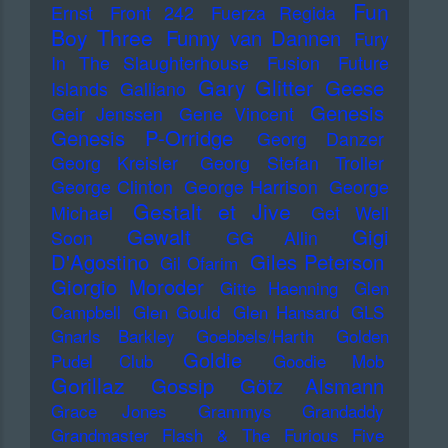
Fun
Ernst
Front 242
Fuerza Regida
Boy Three
Funny van Dannen
Fury
In The Slaughterhouse
Fusion
Future
Gary Glitter
Geese
Islands
Galliano
Genesis
Geir Jenssen
Gene Vincent
Genesis P-Orridge
Georg Danzer
Georg Kreisler
Georg Stefan Troller
George Clinton
George Harrison
George
Gestalt et Jive
Michael
Get Well
Gewalt
Gigi
Soon
GG Allin
D'Agostino
Giles Peterson
Gil Ofarim
Giorgio Moroder
Gitte Haenning
Glen
Campbell
Glen Gould
Glen Hansard
GLS
Gnarls Barkley
Goebbels/Harth
Golden
Goldie
Pudel Club
Goodie Mob
Gorillaz
Gossip
Götz Alsmann
Grace Jones
Grammys
Grandaddy
Grandmaster Flash & The Furious Five