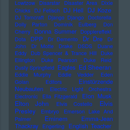
Lowtzow
Disarstar
Disaster Area
Dixie
DJ Koze
DJ Hell
Chicks
DJ Fetisch
DJ Tomcraft
Django Django
Doctorella
Dolly Parton
Dominik Eulberg
Don
Donna Summer
Cherry
Dopplereffekt
Dr Dre
DPP
Dota
Dr Demento
Dr
John
Dr Motte
Drake
DSDS
Duane
Eddy
Dub Spencer & Trance Hill
Duke
Ellington
Duke Pearson
Duke Reid
Ed Sheeran
Eagles
Dusty Springfield
Eddie Murphy
Eddie Vedder
Eden
Einstürzende
Golan
Editors
Neubauten
Electric Light Orchestra
Elon Musk
Electronic
Ella Fitzgerald
Elton John
Elvis
Elvis Costello
Presley
Embryo
Emerson Lake And
Eminem
Emma-Jean
Palmer
Thackray
English Teacher
Engerling