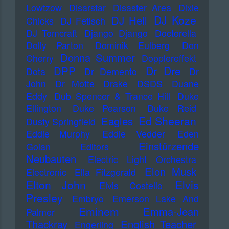
Lowtzow
Disarstar
Disaster Area
Dixie
DJ Koze
DJ Hell
Chicks
DJ Fetisch
DJ Tomcraft
Django Django
Doctorella
Dolly Parton
Dominik Eulberg
Don
Donna Summer
Cherry
Dopplereffekt
Dr Dre
DPP
Dota
Dr Demento
Dr
John
Dr Motte
Drake
DSDS
Duane
Eddy
Dub Spencer & Trance Hill
Duke
Ellington
Duke Pearson
Duke Reid
Ed Sheeran
Eagles
Dusty Springfield
Eddie Murphy
Eddie Vedder
Eden
Einstürzende
Golan
Editors
Neubauten
Electric Light Orchestra
Elon Musk
Electronic
Ella Fitzgerald
Elton John
Elvis
Elvis Costello
Presley
Embryo
Emerson Lake And
Eminem
Emma-Jean
Palmer
Thackray
English Teacher
Engerling