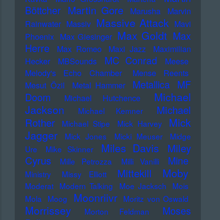
Martin Gore
Böttcher
Marusha
Marvin
Massive Attack
Rainwater
Massiv
Mavi
Max Goldt
Max
Phoenix
Max Giesinger
Herre
Max Romeo
Maxi Jazz
Maximilian
MC Conrad
Hecker
MBSounds
Meese
Melody's Echo Chamber
Mense Reents
Metallica
MF
Mesut Özil
Metal Hammer
Michael
Doom
Michael Hutchence
Jackson
Michael
Michael Kemner
Mick
Rother
Michael Stipe
Mick Harvey
Jagger
Mick Jones
Micki Meuser
Midge
Miles Davis
Miley
Ure
Mike Skinner
Cyrus
Mine
Mille Petrozza
Milli Vanilli
Moby
Mittekill
Ministry
Missy Elliott
Moderat
Modern Talking
Moe Jacksch
Mois
Moonriivr
Mola
Moog
Moritz von Oswald
Morrissey
Moses
Morton Feldman