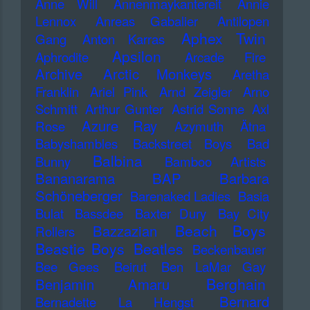
Anne Will
Annenmaykantereit
Annie
Lennox
Anreas Gabalier
Antilopen
Aphex Twin
Gang
Anton Karras
Apsilon
Aphrodite
Arcade Fire
Archive
Arctic Monkeys
Aretha
Franklin
Ariel Pink
Arnd Zeigler
Arno
Schmitt
Arthur Gunter
Astrid Sonne
Axl
Azure Ray
Rose
Azymuth
Ätna
Babyshambles
Backstreet Boys
Bad
Balbina
Bunny
Bamboo Artists
Bananarama
BAP
Barbara
Schöneberger
Barenaked Ladies
Basia
Bulat
Bassdee
Baxter Dury
Bay City
Beach Boys
Bazzazian
Rollers
Beastie Boys
Beatles
Beckenbauer
Bee Gees
Beirut
Ben LaMar Gay
Berghain
Benjamin Amaru
Bernard
Bernadette La Hengst