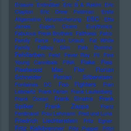
Erasure
Erdmöbel
Eric B & Rakim
Eric
Clapton
Eric Drew Feldman
Erste
ESC
Allgemeine Verunsicherung
Etta
James
Eugen Cicero
Eurythmics
Fabulous Freak Brothers
Faithless
Falco
Family
Farce
Farin Urlaub
Fat White
Family
Fatboy Slim
Fats Domino
Fehlfarben
Feist
Fever Ray
Fil
Fine
Flake
Flea
Young Cannibals
FINK
Fler
Fleetwood Mac
Florian
Schneider
Florian Silbereisen
Foo Fighters
Fontaines DC
Fran
Lebowitz
Frank Farian
Frank Laufenberg
Frank Sinatra
Frank
Frank Ocean
Frank Zappa
Spilker
Franz
Ferdinand
Frau Lehmann
Fred und Luna
Friedrich Liechtenstein
Fritz Egner
Fritz Kalkbrenner
Fritz Puppel
Fritzi