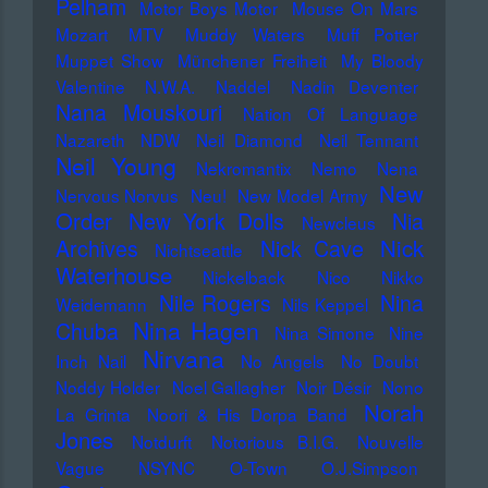
Pelham
Motor Boys Motor
Mouse On Mars
Mozart
MTV
Muddy Waters
Muff Potter
Muppet Show
Münchener Freiheit
My Bloody
Valentine
N.W.A.
Naddel
Nadin Deventer
Nana Mouskouri
Nation Of Language
Nazareth
NDW
Neil Diamond
Neil Tennant
Neil Young
Nekromantix
Nemo
Nena
New
Nervous Norvus
Neu!
New Model Army
Order
New York Dolls
Nia
Newcleus
Nick
Archives
Nick Cave
Nichtseattle
Waterhouse
Nickelback
Nico
Nikko
Nile Rogers
Nina
Weidemann
Nils Keppel
Nina Hagen
Chuba
Nina Simone
Nine
Nirvana
Inch Nail
No Angels
No Doubt
Noddy Holder
Noel Gallagher
Noir Désir
Nono
Norah
La Grinta
Noori & His Dorpa Band
Jones
Notdurft
Notorious B.I.G.
Nouvelle
Vague
NSYNC
O-Town
O.J.Simpson