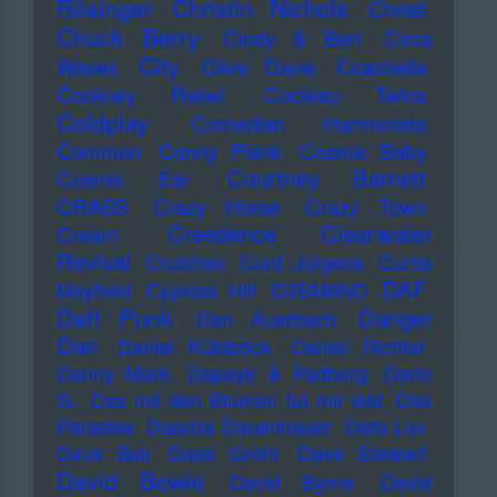
Rösinger
Christin Nichols
Christl
Chuck Berry
Cindy & Bert
Circa
City
Waves
Clive Davis
Coachella
Cockney Rebel
Cocteau Twins
Coldplay
Comedian Harmonists
Common
Conny Plank
Cosmic Baby
Courtney Barnett
Cosmic Ear
CRASS
Crazy Horse
Crazy Town
Creedence Clearwater
Cream
Revival
Crutches
Curd Jürgens
Curtis
DAF
Mayfield
Cypress Hill
D3SM6ND
Daft Punk
Danger
Dan Auerbach
Dan
Daniel Küblböck
Daniel Richter
Danny Mark
Dapayk & Padberg
Dario
G.
Das mit den Blumen tut mir leid
Das
Paradies
Dascha Dauenhauer
Data Luv
Dave Ball
Dave Grohl
Dave Stewart
David Bowie
David Byrne
David