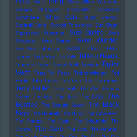
Sting
Stieber Twins
Stock Aitken Waterman
Stooges
Stranglers
Stratocaster
Strawberry
Stray Cats
Switchblade
Sufjan Stevens
Sugarhill Gang
Suicidal Tendencies
Sun Diego
Suzi Quatro
Supertramp
Supremes
Sven
Sven Wunder
Marquardt
Sven Tasnadi
Sven-Ake Johansson
SXSW
T-Pain
T.Rex
Talking Heads
Tahnee
Talay Riley
Talk Talk
Taylor
Tangerine Dream
Tanner Adell
Tarwater
Swift
Tears For Fears
Techno-Wikinger
Ted
Herold
Teho Teardo
Ten Years After
Terranova
Terry Callier
Terry Hall
The Alan Parsons
The
Project
The Arcs
The Avicii
The B-52s
Beatles
The Black
The Beautiful South
Keys
The Bluebells
The Byrds
The Carpenters
The Champs
The Clash
The Colourfield
The
The Cure
Cramps
The Curs
The Damned
The Divine Comedy
The Eels
The Fall
The Five