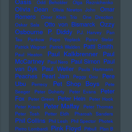
Oasis
Odd Beholder
Olga Reznichenko
Olivia Dean
Omar
Olivia Newton John
Romero
Omer Klein Trio
One Direction
Ozzy
Otto von Bismarck
Oskar Sala
Osbourne
P. Diddy
P.J. Harvey
Pan
Tau
Pankow
Papo Yoplack
Parov Stelar
Patti Smith
Patrick Wagner
Patrick Walden
Paul Kalkbrenner
Paul
Paul Heaton
McCartney
Paul Simon
Paul
Paul Nero
Paul Weller
van Dyk
Paula Hartmann
Pere
Peaches
Pearl Jam
Peggy Gou
Pet Shop Boys
Ubu
Perrecy
Pete
Peter
Seeger
Peter Doherty
Peter Evans
Fox
Peter Hein
Peter Green
Peter Hook
Peter Maffay
Peter Kraus
Peter Thomas
Peter Tosh
Petter Eldh
Pharoah Sanders
Phil Collins
Phil Lesh
Phil Spector
Photek
Pink Floyd
Pietro Lombardi
Pitbull
Plan B