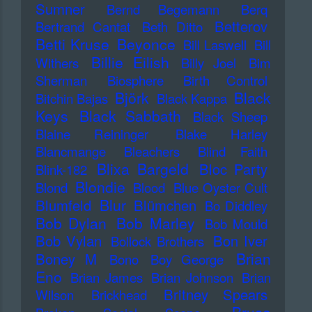
Sumner
Bernd Begemann
Berq
Betterov
Bertrand Cantat
Beth Ditto
Betti Kruse
Beyonce
Bill Laswell
Bill
Billie Eilish
Withers
Billy Joel
Bim
Sherman
Biosphere
Birth Control
Björk
Black
Bitchin Bajas
Black Kappa
Keys
Black Sabbath
Black Sheep
Blaine Reininger
Blake Harley
Blancmange
Bleachers
Blind Faith
Blixa Bargeld
Bloc Party
Blink-182
Blondie
Blond
Blood
Blue Oyster Cult
Blur
Blumfeld
Blümchen
Bo Diddley
Bob Dylan
Bob Marley
Bob Mould
Bob Vylan
Bon Iver
Bollock Brothers
Brian
Boney M
Bono
Boy George
Eno
Brian James
Brian Johnson
Brian
Britney Spears
Wilson
Brickhead