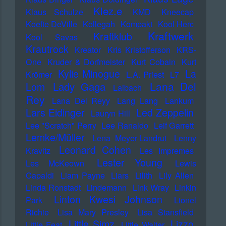
Klez.e
Klaus Schulze
KMD
Kneecap
Koefte DeVille
Kollegah
Kompakt
Kool Herc
Kraftwerk
Kraftklub
Kool Savas
Krautrock
Kreator
Kris Kristofferson
KRS-
One
Kruder & Dorfmeister
Kurt Cobain
Kurt
Kylie Minogue
La
Krömer
L.A. Priest
L7
Lana Del
Lady Gaga
Lom
Laibach
Rey
Lana Del Reyy
Lang Lang
Lankum
Lars Eidinger
Led Zeppelin
Lauryn Hill
Lee "Scratch" Perry
Lee Ranaldo
Leif Garrett
Lemke/Müller
Lena Meyer-Landrut
Lenny
Leonard Cohen
Kravitz
Les Impremes
Lester Young
Les McKeown
Lewis
Capaldi
Liam Payne
Liars
Lilith
Lily Allen
Linda Ronstadt
Lindemann
Link Wray
Linkin
Linton Kwesi Johnson
Park
Lionel
Richie
Lisa Mary Presley
Lisa Stansfield
Little Simz
Lizzo
Little Feat
Little Walter