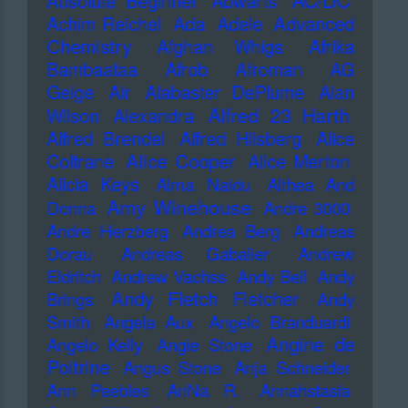
AC/DC
Absolute Beginner
Abwärts
Advanced
Achim Reichel
Ada
Adele
Chemistry
Afghan Whigs
Afrika
Bambaataa
Afrob
Afroman
AG
Geige
Air
Alabaster DePlume
Alan
Alfred 23 Harth
Wilson
Alexandra
Alfred Brendel
Alfred Hilsberg
Alice
Alice Cooper
Coltrane
Alice Merton
Alicia Keys
Alma Naidu
Althea And
Amy Winehouse
Donna
Andre 3000
Andre Herzberg
Andrea Berg
Andreas
Dorau
Andreas Gabalier
Andrew
Eldritch
Andrew Vachss
Andy Bell
Andy
Andy Fletch Fletcher
Brings
Andy
Smith
Angela Aux
Angelo Branduardi
Angine de
Angelo Kelly
Angie Stone
Poitrine
Angus Stone
Anja Schneider
Ann Peebles
AnNa R.
Annahstasia