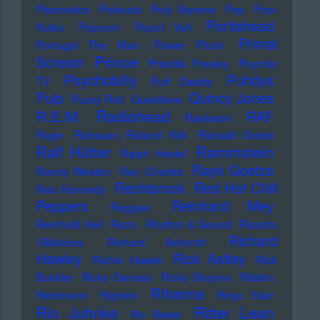
Plasmatics
Polecats
Poly Styrene
Pop
Pop-
Portishead
Kultur
Popcorn
Popol Vuh
Primal
Portugal The Man
Power Plush
Prince
Scream
Priscilla Presley
Psychic
Psychobilly
Puhdys
TV
Puff Daddy
Pulp
Quincy Jones
Pussy Riot
Questlove
Radiohead
R.E.M.
RAF
Raekwon
Rage
Rahsaan Roland Kirk
Rainald Grebe
Ralf Hütter
Rammstein
Ralph Heidel
Rayk Goetze
Randy Weston
Ray Charles
Rechtsrock
Red Hot Chili
Reb Kennedy
Peppers
Reinhard Mey
Reggae
Reinhold Heil
Rezo
Rhythm & Sound
Ricardo
Richard
Villalobos
Richard Ashcroft
Hawley
Rick Astley
Richie Hawtin
Rick
Buckler
Ricky Gervais
Ricky Shayne
Riddim
Rihanna
Riechmann
Righeira
Ringo Starr
Rio Juhnke
Ritter Lean
Rio Reiser