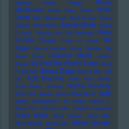
Shane
Seymour Wright
Shaggy
MacGowan
Shirin
Shania Twain
Shellac
David
Sido
Silbermond
Silent Servant
Simina
Simple Minds
Grigoriu
Simon Harris
Sinead
Sister
O'Connor
Siouxsie And The Banshees
Ski
Rosetta Tharpe
Sisters Of Mercy
Aggu
Skinner Brothers
Skinny Pelembe
Sky
Sleaford Mods
Saxon
Slade
Sleater-
Sly And The Family Stone
Kinney
Smag
Snoop Dogg
Pa Dig Selv
Soap & Skin
Soft
Soft Machine
Cell
Sonic Youth
Sonics
Sophia Kennedy
Sonny Rollins
Soolking
Spliff
South Park
Sparks
Spencer Davis Group
Sprints
Squarepusher
St. Vincent
Station 17
Status Quo
Stephan Sulke
Stephen Luscombe
Steve Albini
Steve Cropper
Steve Miller
Stevie Wonder
Steve Strange
Steven Tyler