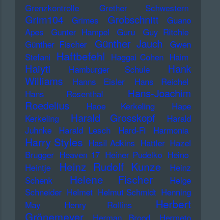
Grenzkontrolle
Grether Schwestern
Grim104
Grobschnitt
Grimes
Guano
Apes
Gunter Hampel
Guru
Guy Ritchie
Günther Jauch
Günther Fischer
Gwen
Haftbefehl
Stefani
Haggai Cohen
Haim
Haiyti
Hank
Hamburger Schule
Williams
Hanns Eisler
Hans Reichel
Hans-Joachim
Hans Rosenthal
Roedelius
Haoe Kerkeling
Hape
Harald Grosskopf
Kerkeling
Harald
Juhnke
Harald Lesch
Hard-Fi
Harmonia
Harry Styles
Hasil Adkins
Hattler
Hazel
Brugger
Heaven 17
Heiner Pudelko
Heino
Heinz Rudolf Kunze
Heintje
Heinz
Helene Fischer
Schenk
Helge
Schneider
Helmet
Helmut Schmidt
Henning
Herbert
May
Henry Rollins
Grönemeyer
Herman Brood
Hermeto