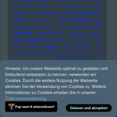
Keys
The Fugees
The Hives
The Jam
The
The Last Dinner
Ladybirds
The Lambrini Girls
Party
The Libertines
The Lathums
The
The
Louvin Brothers
The Man They Could'nt Hang
Meteors
The Moody Blues
The Murder Capital
The Notwist
The Platters
The Pogues
The
The Prodigy
Police
The Residents
The
Routes
The Seeds
The Selecter
The Sha La Das
The Smiths
The Smashing Pumpkins
The Soft
The Stone
Moon
The Sound
The Specials
Hinweis:
Um unsere Webseite optimal zu gestalten und
Roses
The Velvet
fortlaufend verbessern zu können, verwenden wir
The Streets
The Strokes
Underground
Cookies. Durch die weitere Nutzung der Webseite
The Ventures
The Verve
The
stimmen Sie der Verwendung von Cookies zu. Weitere
Walkabouts
The Weather Station
The Wedding
Informationen zu Cookies erhalten Sie in unserer
The Weeknd
Present
The Who
The Wings
Datenschutzerklärung
.
The Wirtschaftswunder
The Zombies
Thees
Pop nach 8 unterstützen?
Uhlmann
Them
Thilo Mischke
Thirty Seconds To
Gelesen und akzeptiert
Mars
Thomas D
Thomas Gottschalk
Thomas