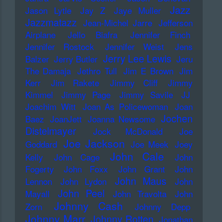
Jazz
Jason Lytle
Jay Z
Jaye Muller
Jazzmatazz
Jean-Michel Jarre
Jefferson
Airplane
Jello Biafra
Jennifer Finch
Jennifer Rostock
Jennifer Weist
Jens
Jerry Lee Lewis
Balzer
Jerry Butler
Jeru
The Damaja
Jethro Tull
Jim E Brown
Jim
Kerr
Jim Rakete
Jimmy Cliff
Jimmy
Kimmel
Jimmy Page
Jimmy Savile
JJ
Joachim Witt
Joan As Policewoman
Joan
Jochen
Baez
JoanJett
Joanna Newsome
Distelmayer
Jock McDonald
Joe
Joe Jackson
Goddard
Joe Meek
Joey
John Cale
Kelly
John Cage
John
Fogerty
John Foxx
John Grant
John
John Maus
Lennon
John Lydon
John
John Peel
Mayall
John Travolta
John
Johnny Cash
Zorn
Johnny Depp
Johnny Marr
Johnny Rotten
Jonathan