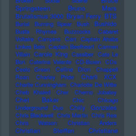
Bruce
Broken Social Scene
Springsteen
Bruno Mars
Bryan Ferry
BTS
Brutalismus 3000
Bushido
Burial
Burning Spear
Bush
Busta Rhymes
Buzzcocks
Cabaret
Can
Voltaire
Campino
Captain Ahabs
Linkes Bein
Captain Beefheart
Carmen
Carole King
Villain
Cassiber
Cate Le
Bon
Caterina Valente
CD-Boxen
CDs
Celine Dion
Ceelo Green
Chappell
Charli XCX
Roan
Charley Pride
Charlie Cunningham
Charlotte De Witte
Cheb Khaled
Cher
Cherno Jobatey
Chet Baker
Chic
Chicago
Chilly Gonzales
Underground Duo
Chris Blackwell
Chris Martin
Chris Rea
Chris Watson
Christian Anders
Christiane
Christian Steiffen