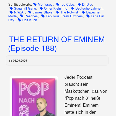
Schlüsselworte:
Morrissey
,
Ice Cube
,
Dr Dre
,
Sugarhill Gang
,
Omer Klein Trio
,
Deutsche Laichen
,
N.W.A.
,
James Blake
,
The Notwist
,
Depeche
Mode
,
Peaches
,
Fabulous Freak Brothers
,
Lana Del
Rey
,
Rolf Kühn
THE RETURN OF EMINEM
(Episode 188)
06.09.2025
Jeder Podcast
braucht sein
Maskottchen, das von
"Pop nach 8" heißt
Eminem! Eminem
hatte sich in den