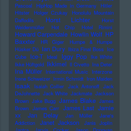
Pascoal
HipHop Made in Germany
Hitler
Hitster
Holger Czukay
Honolulu Mountain
Horst Lichter
Daffodils
Horst
Weidenmüller
Hot Chip
Hotel Rimini
Howard Carpendale
Howlin Wolf
HP
Baxxter
HR Giger
Humpe & Humpe
Ian Dury
Hüsker Dü
Ibiza Final Boss
Ice
Iggy Pop
Ice-T
Cube
Ideal
Ike White
Ikkimel
Ikke Hüftgold
Il Civetto
Ina Deter
Ina Müller
International Music
Interzone
Irene Schweizer
Irmin Schmidt
Iron Maiden
Isaak
Isaiah Collier
Jack Antonoff
Jack
DeJohnette
Jack White
Jackmate
Jackson
James Blake
Brown
Jake Bugg
James
James Last
Jamie
Brown
James Carr
xx
Jan Delay
Jan Müller
Jane's
Janet Jackson
Addiction
Janis Joplin
Jantra
Jarvis Cocker
Jason Donovan