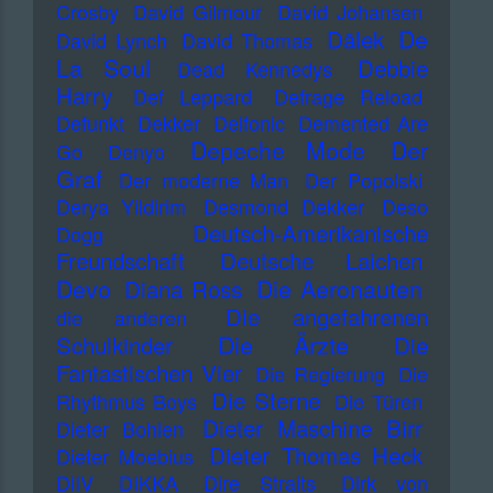
Crosby
David Gilmour
David Johansen
De
Dälek
David Lynch
David Thomas
La Soul
Debbie
Dead Kennedys
Harry
Def Leppard
Defrage Reload
Defunkt
Dekker
Delfonic
Demented Are
Depeche Mode
Der
Go
Denyo
Graf
Der moderne Man
Der Popolski
Derya Yildirim
Desmond Dekker
Deso
Deutsch-Amerikanische
Dogg
Freundschaft
Deutsche Laichen
Devo
Die Aeronauten
Diana Ross
Die angefahrenen
die anderen
Die Ärzte
Schulkinder
Die
Fantastischen Vier
Die Regierung
Die
Die Sterne
Rhythmus Boys
Die Türen
Dieter Maschine Birr
Dieter Bohlen
Dieter Thomas Heck
Dieter Moebius
DiIV
DIKKA
Dire Straits
Dirk von