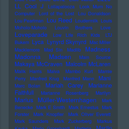
LL Cool J
Lollapalooza
Look Mum No
Computer
Lord of the Lost
Lou Donaldson
Lou Reed
Lou Pearlman
Loudermilk
Louis
Moholo-Moholo
Louvin Brothers
Love
Loveparade
Low Life Rich Kids
LTJ
Lyca
Lynyrd Skynyrd
Bukem
Mac Miller
Madness
Macklemore
Mad Sin
Madlib
Madonna
Madsen
Main Source
Makaya McCraven
Malcolm McLaren
Malik Harris
Malva
Mambo Kurt
Mamie
Mani
Perry
Manfred Krug
Manfred Mann
Mariah Carey
Marianne
Marc Bolan
Faithfull
Marianne Rosenberg
Marilyn
Marius Müller-Westernhagen
Mark
Benecke
Mark E Smith
Mark Ernestus
Mark
Forster
Mark Knopfler
Mark Oliver Everett
Mark Saunders
Mark Zuckerberg
Markus
Martin
Kavka
Marlo Grosshardt
Marteria