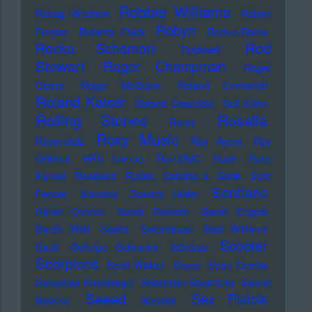
Robbie Williams
Robag Wruhme
Robert
Robyn
Forster
Roberta Flack
Rock-o-Rama
Rod
Rocko Schamoni
Rockwell
Stewart
Roger Champman
Roger
Cicero
Roger McGuinn
Roland Emmerich
Roland Kaiser
Roland Owsnitzki
Rolf Kühn
Rolling Stones
Rosalia
Romy
Roxy Music
Rosenstolz
Roy Ayers
Roy
Orbison
RPS Lanrue
Run-DMC
Rush
Russ
Kunkel
Russland
Rutles
Sababa 5
Sade
Sam
Santiano
Fender
Sandow
Sandra Hüller
Sarah Connor
Sarah Davachi
Sarah Engels
Sarah Wild
Sasha
Saturndaze
Saul Williams
Scooter
Sault
Schnipo Schranke
Schürze
Scorpions
Scott Walker
Scycs
Sean Combs
Sebastian Krumbiegel
Sebastian Studnitzky
Secret
Seeed
Sex Pistols
Secrets
Sepalot