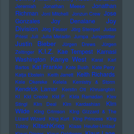
Jonathan
Jeremiah
Jonathan Meese
Richman
Jose
Joni Mitchell
Jonzun Crew
Joy
Gonzales
Joy Denalane
Division
Jörg Fauser
Jörg Stempel
Judas
Priest
Juli
Julia Meladin
Jumpa
Jungstötter
Justin Bieber
Jürgen Drews
Jürgen
K.I.Z.
Kae Tempest
Kamasi
Zeltinger
Kanye West
Washington
Karat
Karl
Kat Frankie
Bartos
Kate Bush
Kate Perry
Keith Richards
Katja Ebstein
Keith Jarrett
Kele Okereke
Kelela
Kemistry & Storm
Kendrick Lamar
Kerstin Ott
Khruangbin
KI
KId Creole
KId P.
KIda Ramadan
KIev
KIm
Stingl
KIm Deal
KIm Kardashian
Wilde
KIng Crimson
KIng Gizzard & The
Lizard Wizard
KIng Kurt
KIng Princess
KIng
KItschKrieg
Tubby
Klaas Heufer-Umlauf
Klaus Lage
Klaus Dinger
Klaus Doldinger