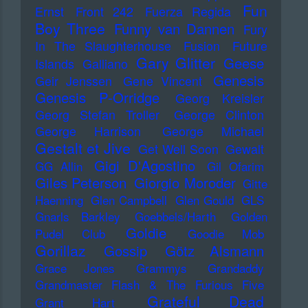
Fun
Ernst
Front 242
Fuerza Regida
Boy Three
Funny van Dannen
Fury
In The Slaughterhouse
Fusion
Future
Gary Glitter
Geese
Islands
Galliano
Genesis
Geir Jenssen
Gene Vincent
Genesis P-Orridge
Georg Kreisler
Georg Stefan Troller
George Clinton
George Harrison
George Michael
Gestalt et Jive
Get Well Soon
Gewalt
Gigi D'Agostino
GG Allin
Gil Ofarim
Giles Peterson
Giorgio Moroder
Gitte
Haenning
Glen Campbell
Glen Gould
GLS
Gnarls Barkley
Goebbels/Harth
Golden
Goldie
Pudel Club
Goodie Mob
Gorillaz
Gossip
Götz Alsmann
Grace Jones
Grammys
Grandaddy
Grandmaster Flash & The Furious Five
Grateful Dead
Grant Hart