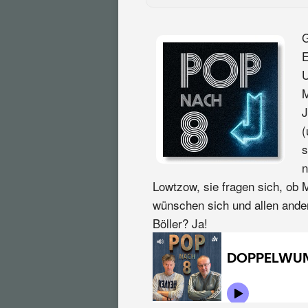
G
E
U
M
J
(
s
n
Lowtzow, sie fragen sich, ob 
wünschen sich und allen ande
Böller? Ja!