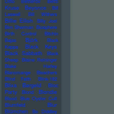
Betti
Betterov
Ditto
Kruse
Beyonce
Bill
Laswell
Bill Withers
Billie Eilish
Billy Joel
Bim Sherman
Biosphere
Birth Control
Bitchin
Björk
Bajas
Black
Black Keys
Kappa
Black Sabbath
Black
Sheep
Blaine Reininger
Blake Harley
Blancmange
Bleachers
Blind Faith
Blink-182
Blixa Bargeld
Bloc
Blondie
Party
Blond
Blood
Blue Oyster Cult
Blur
Blumfeld
Blümchen
Bo Diddley