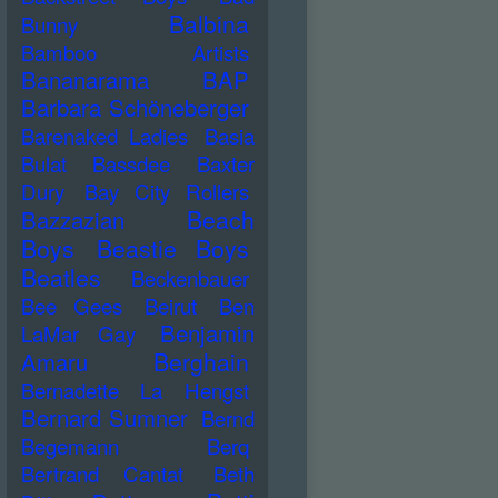
Balbina
Bunny
Bamboo Artists
Bananarama
BAP
Barbara Schöneberger
Barenaked Ladies
Basia
Bulat
Bassdee
Baxter
Dury
Bay City Rollers
Beach
Bazzazian
Boys
Beastie Boys
Beatles
Beckenbauer
Bee Gees
Beirut
Ben
Benjamin
LaMar Gay
Berghain
Amaru
Bernadette La Hengst
Bernard Sumner
Bernd
Begemann
Berq
Bertrand Cantat
Beth