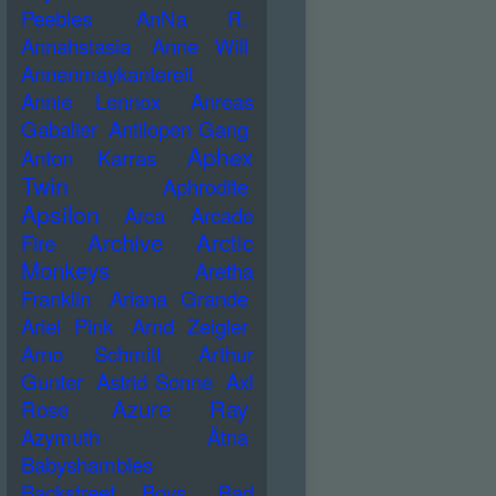
Peebles
AnNa R.
Annahstasia
Anne Will
Annenmaykantereit
Annie Lennox
Anreas
Gabalier
Antilopen Gang
Aphex
Anton Karras
Twin
Aphrodite
Apsilon
Arca
Arcade
Archive
Arctic
Fire
Monkeys
Aretha
Franklin
Ariana Grande
Ariel Pink
Arnd Zeigler
Arno Schmitt
Arthur
Gunter
Astrid Sonne
Axl
Azure Ray
Rose
Azymuth
Ätna
Babyshambles
Backstreet Boys
Bad