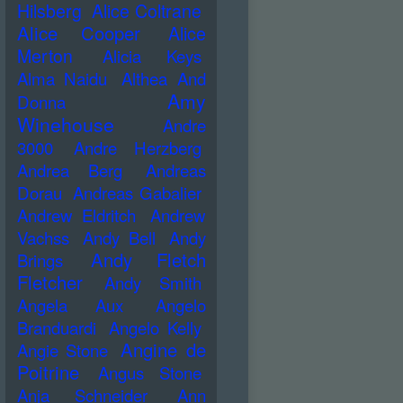
Hilsberg
Alice Coltrane
Alice Cooper
Alice
Merton
Alicia Keys
Alma Naidu
Althea And
Amy
Donna
Winehouse
Andre
3000
Andre Herzberg
Andrea Berg
Andreas
Dorau
Andreas Gabalier
Andrew Eldritch
Andrew
Vachss
Andy Bell
Andy
Andy Fletch
Brings
Fletcher
Andy Smith
Angela Aux
Angelo
Branduardi
Angelo Kelly
Angine de
Angie Stone
Poitrine
Angus Stone
Anja Schneider
Ann