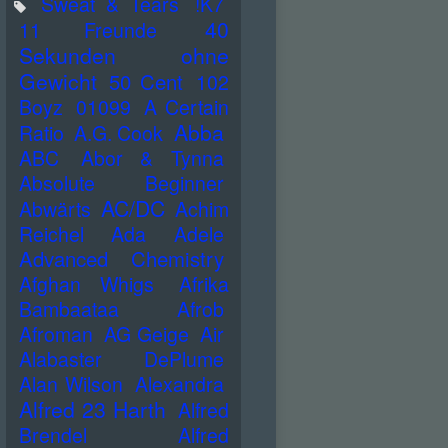
Sweat & Tears
!K7
40
11 Freunde
Sekunden ohne
Gewicht
50 Cent
102
Boyz
01099
A Certain
Abba
Ratio
A.G. Cook
ABC
Abor & Tynna
Absolute Beginner
AC/DC
Abwärts
Achim
Reichel
Ada
Adele
Advanced Chemistry
Afghan Whigs
Afrika
Bambaataa
Afrob
Afroman
AG Geige
Air
Alabaster DePlume
Alan Wilson
Alexandra
Alfred 23 Harth
Alfred
Brendel
Alfred