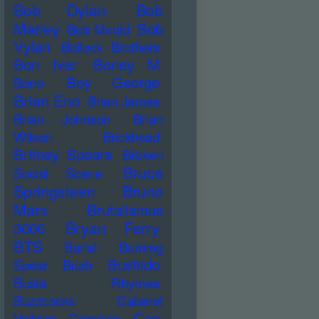
Bob Dylan
Bob
Marley
Bob
Bob Mould
Vylan
Bollock Brothers
Bon Iver
Boney M
Boy George
Bono
Brian Eno
Brian James
Brian Johnson
Brian
Wilson
Brickhead
Britney Spears
Broken
Bruce
Social Scene
Springsteen
Bruno
Mars
Brutalismus
Bryan Ferry
3000
BTS
Burial
Burning
Bushido
Spear
Bush
Busta Rhymes
Buzzcocks
Cabaret
Can
Voltaire
Campino