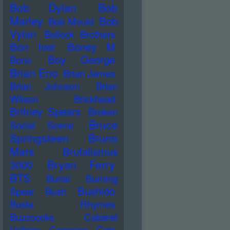
Bob Dylan
Bob
Marley
Bob
Bob Mould
Vylan
Bollock Brothers
Bon Iver
Boney M
Boy George
Bono
Brian Eno
Brian James
Brian Johnson
Brian
Wilson
Brickhead
Britney Spears
Broken
Bruce
Social Scene
Springsteen
Bruno
Mars
Brutalismus
Bryan Ferry
3000
BTS
Burial
Burning
Bushido
Spear
Bush
Busta Rhymes
Buzzcocks
Cabaret
Can
Voltaire
Campino