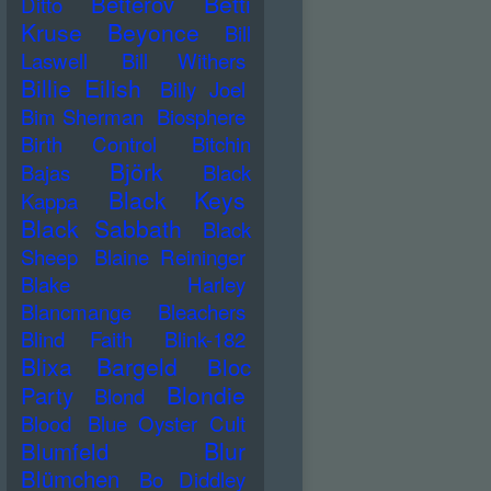
Betti
Betterov
Ditto
Kruse
Beyonce
Bill
Laswell
Bill Withers
Billie Eilish
Billy Joel
Bim Sherman
Biosphere
Birth Control
Bitchin
Björk
Bajas
Black
Black Keys
Kappa
Black Sabbath
Black
Sheep
Blaine Reininger
Blake Harley
Blancmange
Bleachers
Blind Faith
Blink-182
Blixa Bargeld
Bloc
Blondie
Party
Blond
Blood
Blue Oyster Cult
Blur
Blumfeld
Blümchen
Bo Diddley