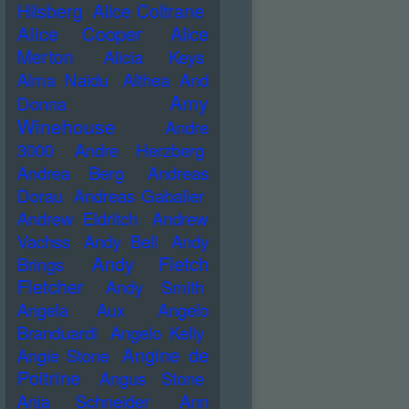
Hilsberg
Alice Coltrane
Alice Cooper
Alice
Merton
Alicia Keys
Alma Naidu
Althea And
Amy
Donna
Winehouse
Andre
3000
Andre Herzberg
Andrea Berg
Andreas
Dorau
Andreas Gabalier
Andrew Eldritch
Andrew
Vachss
Andy Bell
Andy
Andy Fletch
Brings
Fletcher
Andy Smith
Angela Aux
Angelo
Branduardi
Angelo Kelly
Angine de
Angie Stone
Poitrine
Angus Stone
Anja Schneider
Ann