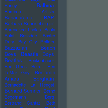
Balbina
Bunny
Bamboo Artists
Bananarama
BAP
Barbara Schöneberger
Barenaked Ladies
Basia
Bulat
Bassdee
Baxter
Dury
Bay City Rollers
Beach
Bazzazian
Boys
Beastie Boys
Beatles
Beckenbauer
Bee Gees
Beirut
Ben
Benjamin
LaMar Gay
Berghain
Amaru
Bernadette La Hengst
Bernard Sumner
Bernd
Begemann
Berq
Bertrand Cantat
Beth