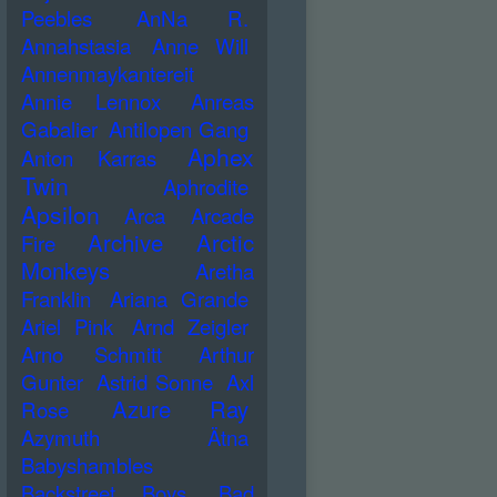
Peebles
AnNa R.
Annahstasia
Anne Will
Annenmaykantereit
Annie Lennox
Anreas
Gabalier
Antilopen Gang
Aphex
Anton Karras
Twin
Aphrodite
Apsilon
Arca
Arcade
Archive
Arctic
Fire
Monkeys
Aretha
Franklin
Ariana Grande
Ariel Pink
Arnd Zeigler
Arno Schmitt
Arthur
Gunter
Astrid Sonne
Axl
Azure Ray
Rose
Azymuth
Ätna
Babyshambles
Backstreet Boys
Bad