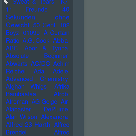
Sweat & Tears
!K7
40
11 Freunde
Sekunden ohne
Gewicht
50 Cent
102
Boyz
01099
A Certain
Abba
Ratio
A.G. Cook
ABC
Abor & Tynna
Absolute Beginner
AC/DC
Abwärts
Achim
Reichel
Ada
Adele
Advanced Chemistry
Afghan Whigs
Afrika
Bambaataa
Afrob
Afroman
AG Geige
Air
Alabaster DePlume
Alan Wilson
Alexandra
Alfred 23 Harth
Alfred
Brendel
Alfred