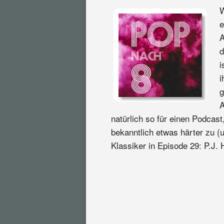
W
e
A
d
i
i
g
A
natürlich so für einen Podcast
bekanntlich etwas härter zu (
Klassiker in Episode 29: P.J.