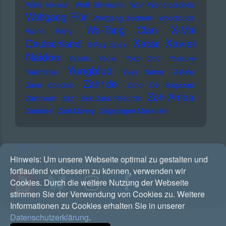
Willie Nelson
Wolf Biermann
Wolf Wondratschek
Wolfgang Flür
Wolfgang Zechner
Woodstock
Wu-Tang Clan
X-Mal
World Party
Xatar
Xavier
Deutschland
X-Ray Spex
Naidoo
Yassin
Yeule
Yoko Ono
Yousuke
Yungblud
Yukimatsu
Yves Tumor
Z-Pain
Zah1de
Zach Condon
Zaho De Sagazan
Zoh Amba
Zartmann
Zaz
Zick Zack Records
Zombies
Zoot Money
Zugezogen Maskulin
RSS Feed
Hinweis:
Um unsere Webseite optimal zu gestalten und
fortlaufend verbessern zu können, verwenden wir
Cookies. Durch die weitere Nutzung der Webseite
stimmen Sie der Verwendung von Cookies zu. Weitere
Informationen zu Cookies erhalten Sie in unserer
Datenschutzerklärung
.