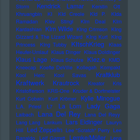
Kendrick Lamar
Storm
Kerstin Ott
Khruangbin
KI
KId Creole
KId P.
KIda
Ramadan
KIev Stingl
KIm Deal
KIm
KIm Wilde
Kardashian
KIng Crimson
KIng
Gizzard & The Lizard Wizard
KIng Kurt
KIng
KItschKrieg
Princess
KIng Tubby
Klaas
Heufer-Umlauf
Klaus Dinger
Klaus Doldinger
Klez.e
Klaus Lage
Klaus Schulze
KMD
Kneecap
Koefte DeVille
Kollegah
Kompakt
Kraftklub
Kool Herc
Kool Savas
Kraftwerk
Krautrock
Kreator
Kris
Kristofferson
KRS-One
Kruder & Dorfmeister
Kylie Minogue
Kurt Cobain
Kurt Krömer
Lady Gaga
La Lom
L.A. Priest
L7
Lana Del Rey
Laibach
Lana Del Reyy
Lars Eidinger
Lang Lang
Lankum
Lauryn
Led Zeppelin
Hill
Lee "Scratch" Perry
Lee
Lemke/Müller
Ranaldo
Leif Garrett
Lena