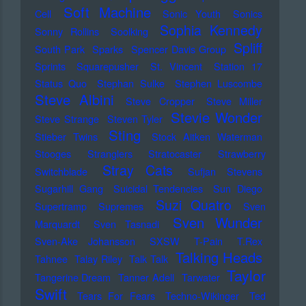
Soft Machine
Cell
Sonic Youth
Sonics
Sophia Kennedy
Sonny Rollins
Soolking
Spliff
South Park
Sparks
Spencer Davis Group
Sprints
Squarepusher
St. Vincent
Station 17
Status Quo
Stephan Sulke
Stephen Luscombe
Steve Albini
Steve Cropper
Steve Miller
Stevie Wonder
Steve Strange
Steven Tyler
Sting
Stieber Twins
Stock Aitken Waterman
Stooges
Stranglers
Stratocaster
Strawberry
Stray Cats
Switchblade
Sufjan Stevens
Sugarhill Gang
Suicidal Tendencies
Sun Diego
Suzi Quatro
Supertramp
Supremes
Sven
Sven Wunder
Marquardt
Sven Tasnadi
Sven-Ake Johansson
SXSW
T-Pain
T.Rex
Talking Heads
Tahnee
Talay Riley
Talk Talk
Taylor
Tangerine Dream
Tanner Adell
Tarwater
Swift
Tears For Fears
Techno-Wikinger
Ted