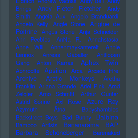
Eldritch
Andrew Vachss
Andy Bell
Andy
Andy Fletch Fletcher
Brings
Andy
Smith
Angela Aux
Angelo Branduardi
Angine de
Angelo Kelly
Angie Stone
Poitrine
Angus Stone
Anja Schneider
Ann Peebles
AnNa R.
Annahstasia
Anne Will
Annenmaykantereit
Annie
Lennox
Anreas Gabalier
Antilopen
Aphex Twin
Gang
Anton Karras
Apsilon
Aphrodite
Arca
Arcade Fire
Archive
Arctic Monkeys
Aretha
Franklin
Ariana Grande
Ariel Pink
Arnd
Zeigler
Arno Schmitt
Arthur Gunter
Azure Ray
Astrid Sonne
Axl Rose
Azymuth
Ätna
Babyshambles
Balbina
Backstreet Boys
Bad Bunny
Bananarama
BAP
Bamboo Artists
Barbara Schöneberger
Barenaked