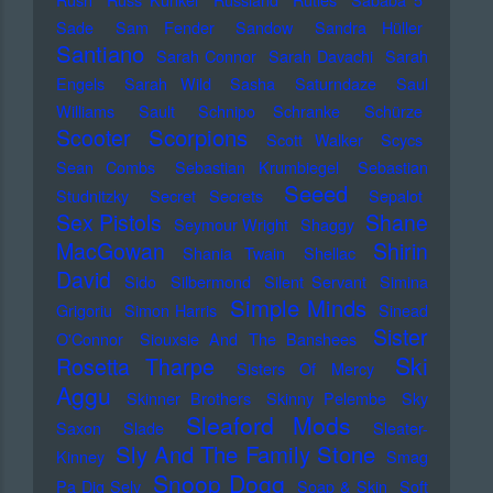
Sade
Sam Fender
Sandow
Sandra Hüller
Santiano
Sarah Connor
Sarah Davachi
Sarah
Engels
Sarah Wild
Sasha
Saturndaze
Saul
Williams
Sault
Schnipo Schranke
Schürze
Scorpions
Scooter
Scott Walker
Scycs
Sean Combs
Sebastian Krumbiegel
Sebastian
Seeed
Studnitzky
Secret Secrets
Sepalot
Sex Pistols
Shane
Seymour Wright
Shaggy
MacGowan
Shirin
Shania Twain
Shellac
David
Sido
Silbermond
Silent Servant
Simina
Simple Minds
Grigoriu
Simon Harris
Sinead
Sister
O'Connor
Siouxsie And The Banshees
Ski
Rosetta Tharpe
Sisters Of Mercy
Aggu
Skinner Brothers
Skinny Pelembe
Sky
Sleaford Mods
Saxon
Slade
Sleater-
Sly And The Family Stone
Kinney
Smag
Snoop Dogg
Pa Dig Selv
Soap & Skin
Soft