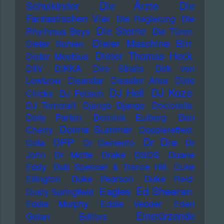
Die Ärzte
Schulkinder
Die
Fantastischen Vier
Die Regierung
Die
Die Sterne
Rhythmus Boys
Die Türen
Dieter Maschine Birr
Dieter Bohlen
Dieter Thomas Heck
Dieter Moebius
DiIV
DIKKA
Dire Straits
Dirk von
Lowtzow
Disarstar
Disaster Area
Dixie
DJ Koze
DJ Hell
Chicks
DJ Fetisch
DJ Tomcraft
Django Django
Doctorella
Dolly Parton
Dominik Eulberg
Don
Donna Summer
Cherry
Dopplereffekt
Dr Dre
DPP
Dota
Dr Demento
Dr
John
Dr Motte
Drake
DSDS
Duane
Eddy
Dub Spencer & Trance Hill
Duke
Ellington
Duke Pearson
Duke Reid
Ed Sheeran
Eagles
Dusty Springfield
Eddie Murphy
Eddie Vedder
Eden
Einstürzende
Golan
Editors