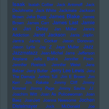
Isaak
Isaiah Collier
Jack Antonoff
Jack
DeJohnette
Jack White
Jackmate
Jackson
James Blake
Brown
Jake Bugg
James
James Last
Jamie
Brown
James Carr
xx
Jan Delay
Jan Müller
Jane's
Janet Jackson
Addiction
Janis Joplin
Jantra
Jarvis Cocker
Jason Donovan
Jazz
Jason Lytle
Jay Z
Jaye Muller
Jazzmatazz
Jean-Michel Jarre
Jefferson
Airplane
Jello Biafra
Jennifer Finch
Jennifer Rostock
Jennifer Weist
Jens
Jerry Lee Lewis
Balzer
Jerry Butler
Jeru
The Damaja
Jethro Tull
Jim E Brown
Jim
Kerr
Jim Rakete
Jimmy Cliff
Jimmy
Kimmel
Jimmy Page
Jimmy Savile
JJ
Joachim Witt
Joan As Policewoman
Joan
Jochen
Baez
JoanJett
Joanna Newsome
Distelmayer
Jock McDonald
Joe