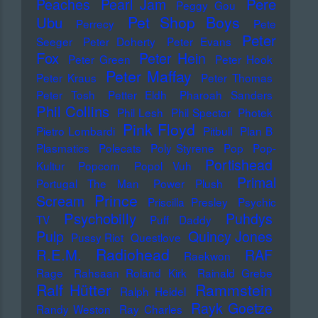
Pere
Peaches
Pearl Jam
Peggy Gou
Pet Shop Boys
Ubu
Perrecy
Pete
Peter
Seeger
Peter Doherty
Peter Evans
Fox
Peter Hein
Peter Green
Peter Hook
Peter Maffay
Peter Kraus
Peter Thomas
Peter Tosh
Petter Eldh
Pharoah Sanders
Phil Collins
Phil Lesh
Phil Spector
Photek
Pink Floyd
Pietro Lombardi
Pitbull
Plan B
Plasmatics
Polecats
Poly Styrene
Pop
Pop-
Portishead
Kultur
Popcorn
Popol Vuh
Primal
Portugal The Man
Power Plush
Prince
Scream
Priscilla Presley
Psychic
Psychobilly
Puhdys
TV
Puff Daddy
Pulp
Quincy Jones
Pussy Riot
Questlove
Radiohead
R.E.M.
RAF
Raekwon
Rage
Rahsaan Roland Kirk
Rainald Grebe
Ralf Hütter
Rammstein
Ralph Heidel
Rayk Goetze
Randy Weston
Ray Charles