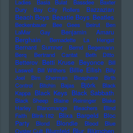
Ladies
Basia Bulat
Bassdee
Baxter
Bazzazian
Dury
Bay City Rollers
Beach Boys
Beastie Boys
Beatles
Beckenbauer
Bee Gees
Beirut
Ben
Benjamin Amaru
LaMar Gay
Berghain
Bernadette La Hengst
Bernard Sumner
Bernd Begemann
Berq
Bertrand Cantat
Beth Ditto
Betti Kruse
Beyonce
Betterov
Bill
Billie Eilish
Laswell
Bill Withers
Billy
Joel
Bim Sherman
Biosphere
Birth
Björk
Control
Bitchin Bajas
Black
Black Keys
Black Sabbath
Kappa
Black Sheep
Blaine Reininger
Blake
Harley
Blancmange
Bleachers
Blind
Blixa Bargeld
Bloc
Faith
Blink-182
Blondie
Party
Blond
Blood
Blue
Blur
Blumfeld
Blümchen
Oyster Cult