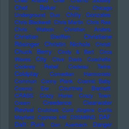
Cheb Khaled
Cher
Cherno Jobatey
Chet Baker
Chic
Chicago
Chilly Gonzales
Underground Duo
Chris Blackwell
Chris Martin
Chris Rea
Chris Watson
Christian Anders
Christiane
Christian Steiffen
Rösinger
Christin Nichols
Christl
Chuck Berry
Cindy & Bert
Circa
City
Waves
Clive Davis
Coachella
Cockney Rebel
Cocteau Twins
Coldplay
Comedian Harmonists
Common
Conny Plank
Cosmic Baby
Courtney Barnett
Cosmic Ear
CRASS
Crazy Horse
Crazy Town
Creedence Clearwater
Cream
Revival
Crutches
Curd Jürgens
Curtis
DAF
Mayfield
Cypress Hill
D3SM6ND
Daft Punk
Danger
Dan Auerbach