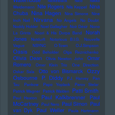
Nickelback
Nico
Nikko
Nile Rogers
Nina
Weidemann
Nils Keppel
Nina Hagen
Chuba
Nina Simone
Nine
Nirvana
Inch Nail
No Angels
No Doubt
Noddy Holder
Noel Gallagher
Noir Désir
Nono
Norah
La Grinta
Noori & His Dorpa Band
Jones
Notdurft
Notorious B.I.G.
Nouvelle
Vague
NSYNC
O-Town
O.J.Simpson
Oasis
Odd Beholder
Olga Reznichenko
Olivia Dean
Omar
Olivia Newton John
Romero
Omer Klein Trio
One Direction
Ozzy
Otto von Bismarck
Oskar Sala
Osbourne
P. Diddy
P.J. Harvey
Pan
Tau
Pankow
Papo Yoplack
Parov Stelar
Patti Smith
Patrick Wagner
Patrick Walden
Paul Kalkbrenner
Paul
Paul Heaton
McCartney
Paul Simon
Paul
Paul Nero
Paul Weller
van Dyk
Paula Hartmann