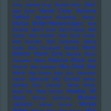
Mani
Perry
Manfred Krug
Manfred Mann
Mariah Carey
Marianne
Marc Bolan
Faithfull
Marianne Rosenberg
Marilyn
Marius Müller-Westernhagen
Mark
Benecke
Mark E Smith
Mark Ernestus
Mark
Forster
Mark Knopfler
Mark Oliver Everett
Mark Saunders
Mark Zuckerberg
Markus
Martin
Kavka
Marlo Grosshardt
Marteria
Martin Gore
Böttcher
Marusha
Marvin
Massive Attack
Rainwater
Massiv
Mavi
Max Goldt
Max
Phoenix
Max Giesinger
Herre
Max Romeo
Maxi Jazz
Maximilian
MC Conrad
Hecker
MBSounds
Meese
Melody's Echo Chamber
Mense Reents
Metallica
MF
Mesut Özil
Metal Hammer
Michael
Doom
Michael Hutchence
Jackson
Michael
Michael Kemner
Mick
Rother
Michael Stipe
Mick Harvey