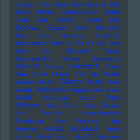
Campbell
Glen Gould
Glen Hansard
GLS
Gnarls Barkley
Goebbels/Harth
Golden
Goldie
Pudel Club
Goodie Mob
Gorillaz
Gossip
Götz Alsmann
Grace Jones
Grammys
Grandaddy
Grandmaster Flash & The Furious Five
Grateful Dead
Grant Hart
Grenzkontrolle
Grether Schwestern
Grim104
Grobschnitt
Grimes
Guano
Apes
Gunter Hampel
Guru
Guy Ritchie
Günther Jauch
Günther Fischer
Gwen
Haftbefehl
Stefani
Haggai Cohen
Haim
Haiyti
Hank
Hamburger Schule
Williams
Hanns Eisler
Hans Reichel
Hans-Joachim
Hans Rosenthal
Roedelius
Haoe Kerkeling
Hape
Harald Grosskopf
Kerkeling
Harald
Juhnke
Harald Lesch
Hard-Fi
Harmonia