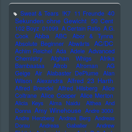
40
Sweat & Tears
!K7
11 Freunde
Sekunden ohne Gewicht
50 Cent
102 Boyz
01099
A Certain Ratio
A.G.
Abba
Cook
ABC
Abor & Tynna
AC/DC
Absolute Beginner
Abwärts
Advanced
Achim Reichel
Ada
Adele
Chemistry
Afghan Whigs
Afrika
Bambaataa
Afrob
Afroman
AG
Geige
Air
Alabaster DePlume
Alan
Alfred 23 Harth
Wilson
Alexandra
Alfred Brendel
Alfred Hilsberg
Alice
Alice Cooper
Coltrane
Alice Merton
Alicia Keys
Alma Naidu
Althea And
Amy Winehouse
Donna
Andre 3000
Andre Herzberg
Andrea Berg
Andreas
Dorau
Andreas Gabalier
Andrew