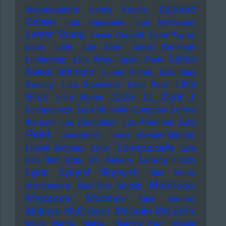
Leonard
Meyer-Landrut
Lenny Kravitz
Cohen
Les Impremes
Les McKeown
Lester Young
Lewis Capaldi
Liam Payne
Liars
Lilith
Lily Allen
Linda Ronstadt
Linton
Lindemann
Link Wray
Linkin Park
Kwesi Johnson
Lionel Richie
Lisa Mary
Little
Presley
Lisa Stansfield
Little Feat
LL Cool J
Simz
Lizzo
Little Walter
Lollapalooza
Look Mum No Computer
Lord of
Lou
the Lost
Lou Donaldson
Lou Pearlman
Reed
Loudermilk
Louis Moholo-Moholo
Loveparade
Louvin Brothers
Love
Low
Life Rich Kids
LTJ Bukem
Ludwig Hirsch
Lyca
Lynyrd Skynyrd
Mac Miller
Madness
Macklemore
Mad Sin
Madlib
Madonna
Madsen
Main Source
Makaya McCraven
Malcolm McLaren
Malik Harris
Malva
Mambo Kurt
Mamie