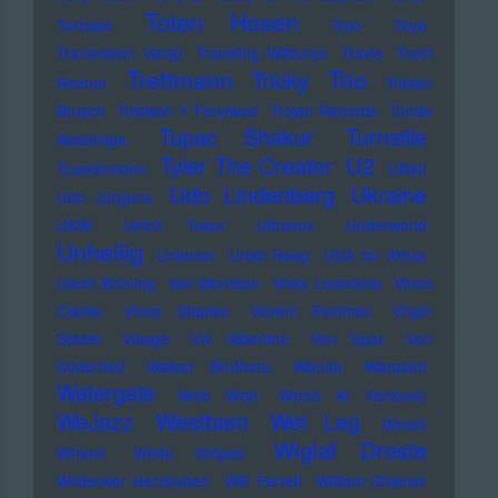
Toten Hosen
Tortoise
Toto
Toya
Transvision Vamp
Traveling Wilburys
Travis
Trent
Trettmann
Trio
Tricky
Reznor
Tristan
Brusch
Tristwch Y Fenywod
Trojan Records
Tunde
Tupac Shakur
Turnstile
Adebimpe
U2
Tyler The Creator
Tuxedomoon
UB40
Udo Lindenberg
Ukraine
Udo Jürgens
UKW
Ulrich Tukur
Ultravox
Underworld
Unheilig
Unionen
Uriah Heep
USA for Africa
Uschi Brüning
Van Morrison
Vicky Leandros
Vince
Clarke
Vince Staples
Violent Femmes
Virgin
Steele
Visage
Viv Albertine
Von Spar
Von
Südenfed
Walker Brothers
Wanda
Warpaint
Watergate
Web Web
Weird Al Yankovic
Westbam
WeJazz
Wet Leg
Wham
Wiglaf Droste
Wham!
White Stripes
Wildecker Herzbuben
Will Ferrell
William Shatner