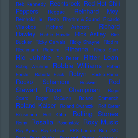
Rechtsrock
Red Hot Chili
Reb Kennedy
Peppers
Reinhard Mey
Reggae
Reinhold Heil
Rezo
Rhythm & Sound
Ricardo
Richard
Villalobos
Richard Ashcroft
Hawley
Rick Astley
Richie Hawtin
Rick
Buckler
Ricky Gervais
Ricky Shayne
Riddim
Rihanna
Riechmann
Righeira
Ringo Starr
Rio Juhnke
Ritter Lean
Rio Reiser
Robbie Williams
Robag Wruhme
Robert
Robyn
Forster
Roberta Flack
Rock-o-Rama
Rod
Rocko Schamoni
Rockwell
Stewart
Roger Champman
Roger
Cicero
Roger McGuinn
Roland Emmerich
Roland Kaiser
Roland Owsnitzki
Rolf Dieter
Rolling Stones
Brinkmann
Rolf Kühn
Rosalia
Roxy Music
Romy
Rosenstolz
Roy Ayers
Roy Orbison
RPS Lanrue
Run-DMC
Rush
Russ Kunkel
Russland
Rutles
Sababa 5