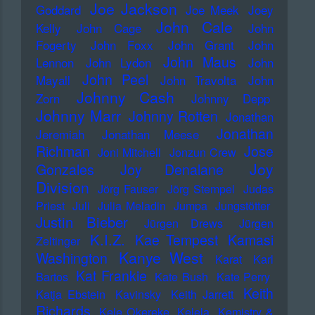
Joe Jackson
Goddard
Joe Meek
Joey
John Cale
Kelly
John Cage
John
Fogerty
John Foxx
John Grant
John
John Maus
Lennon
John Lydon
John
John Peel
Mayall
John Travolta
John
Johnny Cash
Zorn
Johnny Depp
Johnny Marr
Johnny Rotten
Jonathan
Jonathan
Jeremiah
Jonathan Meese
Richman
Jose
Joni Mitchell
Jonzun Crew
Joy
Gonzales
Joy Denalane
Division
Jörg Fauser
Jörg Stempel
Judas
Priest
Juli
Julia Meladin
Jumpa
Jungstötter
Justin Bieber
Jürgen Drews
Jürgen
K.I.Z.
Kae Tempest
Kamasi
Zeltinger
Kanye West
Washington
Karat
Karl
Kat Frankie
Bartos
Kate Bush
Kate Perry
Keith
Katja Ebstein
Kavinsky
Keith Jarrett
Richards
Kele Okereke
Kelela
Kemistry &