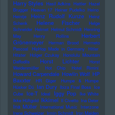
Harry Styles
Hasil Adkins
Hattler
Hazel
Brugger
Heaven 17
Heiner Pudelko
Heino
Heinz Rudolf Kunze
Heintje
Heinz
Helene Fischer
Schenk
Helge
Schneider
Helmet
Helmut Schmidt
Henning
Herbert
May
Henry Rollins
Grönemeyer
Herman Brood
Hermeto
Pascoal
HipHop Made in Germany
Hitler
Hitster
Holger Czukay
Honolulu Mountain
Horst Lichter
Daffodils
Horst
Weidenmüller
Hot Chip
Hotel Rimini
Howard Carpendale
Howlin Wolf
HP
Baxxter
HR Giger
Humpe & Humpe
Ian Dury
Hüsker Dü
Ibiza Final Boss
Ice
Iggy Pop
Ice-T
Cube
Ideal
Ike White
Ikkimel
Ikke Hüftgold
Il Civetto
Ina Deter
Ina Müller
International Music
Interzone
Irene Schweizer
Irmin Schmidt
Iron Maiden