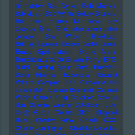
Bob Dylan
Bob Marley
Bo Diddley
Bob Vylan
Bob Mould
Bollock Brothers
Bon Iver
Boney M
Boy
Bono
Brian Eno
George
Brian James
Brian
Johnson
Brian Wilson
Brickhead
Britney Spears
Broken Social Scene
Bruce Springsteen
Bruno Mars
Bryan Ferry
BTS
Brutalismus 3000
Bushido
Burial
Burning Spear
Bush
Busta Rhymes
Buzzcocks
Cabaret
Can
Voltaire
Campino
Captain Ahabs
Linkes Bein
Captain Beefheart
Carmen
Carole King
Villain
Cassiber
Cate Le
Bon
Caterina Valente
CD-Boxen
CDs
Celine Dion
Ceelo Green
Chappell
Charli XCX
Roan
Charley Pride
Charlie Cunningham
Charlotte De Witte