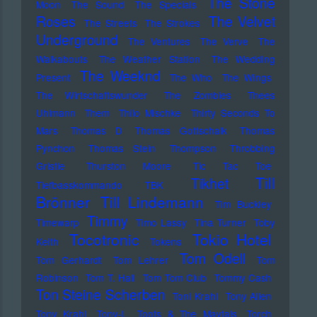
The Stone
Moon
The Sound
The Specials
Roses
The Velvet
The Streets
The Strokes
Underground
The Ventures
The Verve
The
Walkabouts
The Weather Station
The Wedding
The Weeknd
Present
The Who
The Wings
The Wirtschaftswunder
The Zombies
Thees
Uhlmann
Them
Thilo Mischke
Thirty Seconds To
Mars
Thomas D
Thomas Gottschalk
Thomas
Pynchon
Thomas Stein
Thompson
Throbbing
Gristle
Thurston Moore
Tic Tac Toe
Till
Tikhet
Tiefbasskommando TBK
Brönner
Till Lindemann
Tim Buckley
Timmy
Timewarp
Timo Lassy
Tina Turner
Toby
Tocotronic
Tokio Hotel
Keith
Tokens
Tom Odell
Tom Gerhardt
Tom Lehrer
Tom
Robinson
Tom T. Hall
Tom Tom Club
Tommy Cash
Ton Steine Scherben
Toni Krahl
Tony Allen
Tony Krahl
Tony-L
Toots & The Maytals
Torch