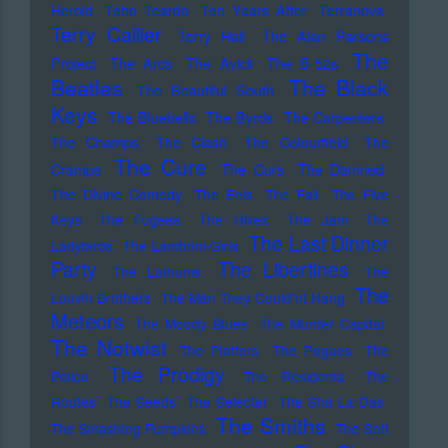
Herold
Teho Teardo
Ten Years After
Terranova
Terry Callier
Terry Hall
The Alan Parsons
The
Project
The Arcs
The Avicii
The B-52s
Beatles
The Black
The Beautiful South
Keys
The Bluebells
The Byrds
The Carpenters
The Champs
The Clash
The Colourfield
The
The Cure
Cramps
The Curs
The Damned
The Divine Comedy
The Eels
The Fall
The Five
Keys
The Fugees
The Hives
The Jam
The
The Last Dinner
Ladybirds
The Lambrini Girls
Party
The Libertines
The Lathums
The
The
Louvin Brothers
The Man They Could'nt Hang
Meteors
The Moody Blues
The Murder Capital
The Notwist
The Platters
The Pogues
The
The Prodigy
Police
The Residents
The
Routes
The Seeds
The Selecter
The Sha La Das
The Smiths
The Smashing Pumpkins
The Soft