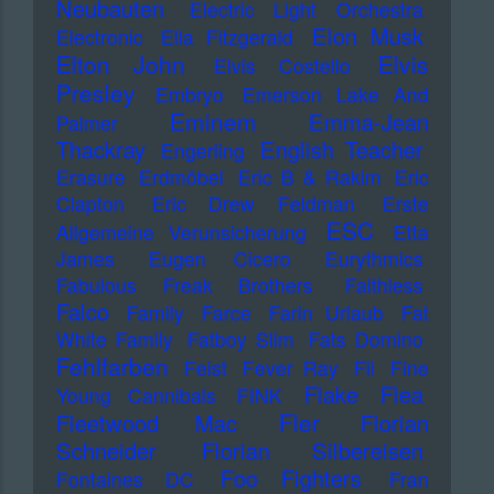
Neubauten
Electric Light Orchestra
Elon Musk
Electronic
Ella Fitzgerald
Elton John
Elvis
Elvis Costello
Presley
Embryo
Emerson Lake And
Eminem
Emma-Jean
Palmer
Thackray
English Teacher
Engerling
Erasure
Erdmöbel
Eric B & Rakim
Eric
Clapton
Eric Drew Feldman
Erste
ESC
Allgemeine Verunsicherung
Etta
James
Eugen Cicero
Eurythmics
Fabulous Freak Brothers
Faithless
Falco
Family
Farce
Farin Urlaub
Fat
White Family
Fatboy Slim
Fats Domino
Fehlfarben
Feist
Fever Ray
Fil
Fine
Flake
Flea
Young Cannibals
FINK
Fler
Fleetwood Mac
Florian
Schneider
Florian Silbereisen
Foo Fighters
Fontaines DC
Fran