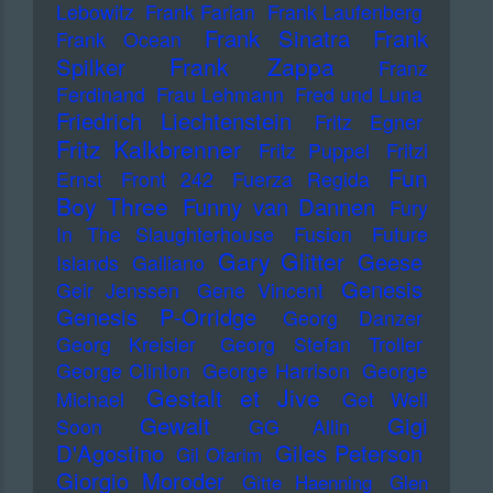
Lebowitz
Frank Farian
Frank Laufenberg
Frank Sinatra
Frank
Frank Ocean
Frank Zappa
Spilker
Franz
Ferdinand
Frau Lehmann
Fred und Luna
Friedrich Liechtenstein
Fritz Egner
Fritz Kalkbrenner
Fritz Puppel
Fritzi
Fun
Ernst
Front 242
Fuerza Regida
Boy Three
Funny van Dannen
Fury
In The Slaughterhouse
Fusion
Future
Gary Glitter
Geese
Islands
Galliano
Genesis
Geir Jenssen
Gene Vincent
Genesis P-Orridge
Georg Danzer
Georg Kreisler
Georg Stefan Troller
George Clinton
George Harrison
George
Gestalt et Jive
Michael
Get Well
Gewalt
Gigi
Soon
GG Allin
D'Agostino
Giles Peterson
Gil Ofarim
Giorgio Moroder
Gitte Haenning
Glen