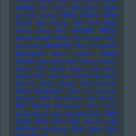
Jagger
Mick Jones
Micki Meuser
Midge
Miles Davis
Miley
Ure
Mike Skinner
Cyrus
Mine
Mille Petrozza
Milli Vanilli
Moby
Mittekill
Ministry
Missy Elliott
Moderat
Modern Talking
Moe Jacksch
Mois
Moonriivr
Mola
Moog
Moritz von Oswald
Morrissey
Moses
Morton Feldman
Pelham
Motor Boys Motor
Mouse On Mars
Mozart
MTV
Muddy Waters
Muff Potter
Muppet Show
Münchener Freiheit
My Bloody
Valentine
N.W.A.
Naddel
Nadin Deventer
Nana Mouskouri
Nation Of Language
Nazareth
NDW
Neil Diamond
Neil Tennant
Neil Young
Nekromantix
Nemo
Nena
New
Nervous Norvus
Neu!
New Model Army
Order
New York Dolls
Nia
Newcleus
Nick
Archives
Nick Cave
Nichtseattle
Waterhouse