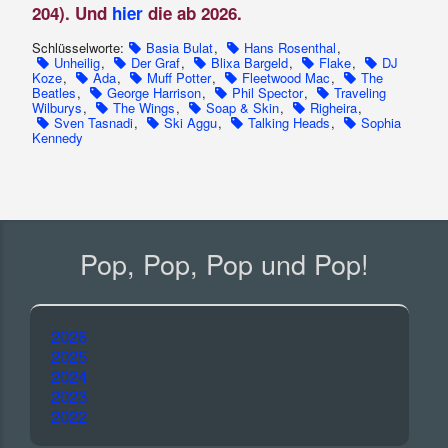
204). Und
hier
die ab 2026.
Schlüsselworte:
Basia Bulat
,
Hans Rosenthal
,
Unheilig
,
Der Graf
,
Blixa Bargeld
,
Flake
,
DJ
Koze
,
Ada
,
Muff Potter
,
Fleetwood Mac
,
The
Beatles
,
George Harrison
,
Phil Spector
,
Traveling
Wilburys
,
The Wings
,
Soap & Skin
,
Righeira
,
Sven Tasnadi
,
Ski Aggu
,
Talking Heads
,
Sophia
Kennedy
Pop, Pop, Pop und Pop!
2026
2025
2024
2023
2022