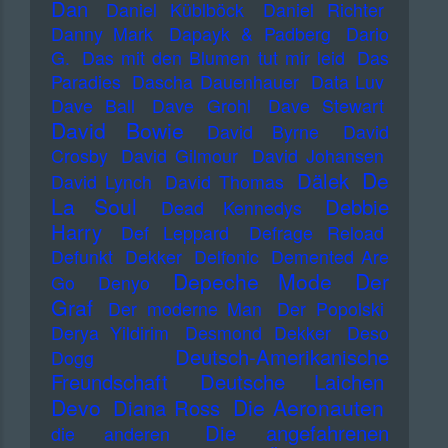
Dan
Daniel Küblböck
Daniel Richter
Danny Mark
Dapayk & Padberg
Dario
G.
Das mit den Blumen tut mir leid
Das
Paradies
Dascha Dauenhauer
Data Luv
Dave Ball
Dave Grohl
Dave Stewart
David Bowie
David Byrne
David
Crosby
David Gilmour
David Johansen
De
Dälek
David Lynch
David Thomas
La Soul
Debbie
Dead Kennedys
Harry
Def Leppard
Defrage Reload
Defunkt
Dekker
Delfonic
Demented Are
Depeche Mode
Der
Go
Denyo
Graf
Der moderne Man
Der Popolski
Derya Yildirim
Desmond Dekker
Deso
Deutsch-Amerikanische
Dogg
Freundschaft
Deutsche Laichen
Devo
Die Aeronauten
Diana Ross
Die angefahrenen
die anderen