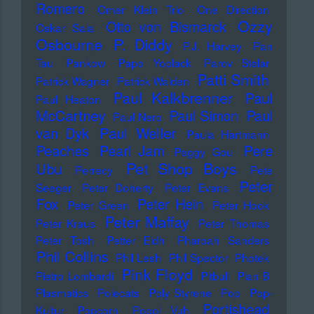
Romero
Omer Klein Trio
One Direction
Ozzy
Otto von Bismarck
Oskar Sala
Osbourne
P. Diddy
P.J. Harvey
Pan
Tau
Pankow
Papo Yoplack
Parov Stelar
Patti Smith
Patrick Wagner
Patrick Walden
Paul Kalkbrenner
Paul
Paul Heaton
McCartney
Paul Simon
Paul
Paul Nero
Paul Weller
van Dyk
Paula Hartmann
Pere
Peaches
Pearl Jam
Peggy Gou
Pet Shop Boys
Ubu
Perrecy
Pete
Peter
Seeger
Peter Doherty
Peter Evans
Fox
Peter Hein
Peter Green
Peter Hook
Peter Maffay
Peter Kraus
Peter Thomas
Peter Tosh
Petter Eldh
Pharoah Sanders
Phil Collins
Phil Lesh
Phil Spector
Photek
Pink Floyd
Pietro Lombardi
Pitbull
Plan B
Plasmatics
Polecats
Poly Styrene
Pop
Pop-
Portishead
Kultur
Popcorn
Popol Vuh