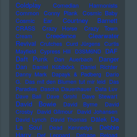
Coldplay
Comedian Harmonists
Common
Conny Plank
Cosmic Baby
Courtney Barnett
Cosmic Ear
CRASS
Crazy Horse
Crazy Town
Creedence Clearwater
Cream
Revival
Crutches
Curd Jürgens
Curtis
DAF
Mayfield
Cypress Hill
D3SM6ND
Daft Punk
Danger
Dan Auerbach
Dan
Daniel Küblböck
Daniel Richter
Danny Mark
Dapayk & Padberg
Dario
G.
Das mit den Blumen tut mir leid
Das
Paradies
Dascha Dauenhauer
Data Luv
Dave Ball
Dave Grohl
Dave Stewart
David Bowie
David Byrne
David
Crosby
David Gilmour
David Johansen
De
Dälek
David Lynch
David Thomas
La Soul
Debbie
Dead Kennedys
Harry
Def Leppard
Defrage Reload