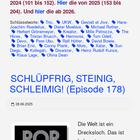
2024 (101 bis 152).
Hier
die von 2025 (153 bis
204). Und
hier
die ab 2026.
Schlüsselworte:
Trio
,
UKW
,
Gestalt et Jive
,
Hans-
Joachim Roedelius
,
Dieter Moebius
,
Michael Rother
,
Herbert Grönemeyer
,
Kreator
,
Mille Petrozza
,
The
Hives
,
Tristan Brusch
,
Harmonia
,
Tom Odell
,
Devo
,
Pere Ubu
,
Ralf Hütter
,
David Bowie
,
Brian Eno
,
Conny Plank
,
Mois
,
Xatar
,
Sun
Diego
,
Kollegah
,
Disarstar
,
Heinz Rudolf Kunze
,
Klaus Lage
,
Olivia Dean
SCHLÜPFRIG, STEINIG,
SCHLEIMIG! (Episode 178)
28.06.2025
Die Welt ist ein
Drecksloch. Das ist