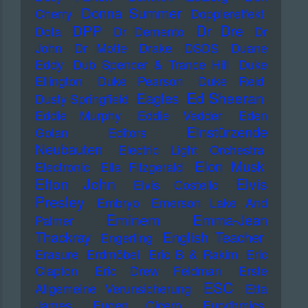
Donna Summer
Cherry
Dopplereffekt
Dr Dre
DPP
Dota
Dr Demento
Dr
John
Dr Motte
Drake
DSDS
Duane
Eddy
Dub Spencer & Trance Hill
Duke
Ellington
Duke Pearson
Duke Reid
Ed Sheeran
Eagles
Dusty Springfield
Eddie Murphy
Eddie Vedder
Eden
Einstürzende
Golan
Editors
Neubauten
Electric Light Orchestra
Elon Musk
Electronic
Ella Fitzgerald
Elton John
Elvis
Elvis Costello
Presley
Embryo
Emerson Lake And
Eminem
Emma-Jean
Palmer
Thackray
English Teacher
Engerling
Erasure
Erdmöbel
Eric B & Rakim
Eric
Clapton
Eric Drew Feldman
Erste
ESC
Allgemeine Verunsicherung
Etta
James
Eugen Cicero
Eurythmics