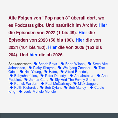
Alle Folgen von "Pop nach 8" überall dort, wo
es Podcasts gibt. Und natürlich im Archiv:
Hier
die Episoden von 2022 (1 bis 49).
Hier
die
Episoden von 2023 (50 bis 100).
Hier
die von
2024 (101 bis 152).
Hier
die von 2025 (153 bis
204). Und
hier
die ab 2026.
Schlüsselworte:
Beach Boys
,
Brian Wilson
,
Sven-Ake
Johansson
,
Ricky Shayne
,
Wolfgang Zechner
,
Tom
Odell
,
Neil Young
,
Haim
,
Alfred Brendel
,
Babyshambles
,
Peter Doherty
,
Annahstasia
,
Ann
Peebles
,
James Carr
,
Sly And The Family Stone
,
Patrick Walden
,
Paul McCartney
,
Mick Jagger
,
Keith Richards
,
Bob Dylan
,
Bob Marley
,
Carole
King
,
Louis Moholo-Moholo