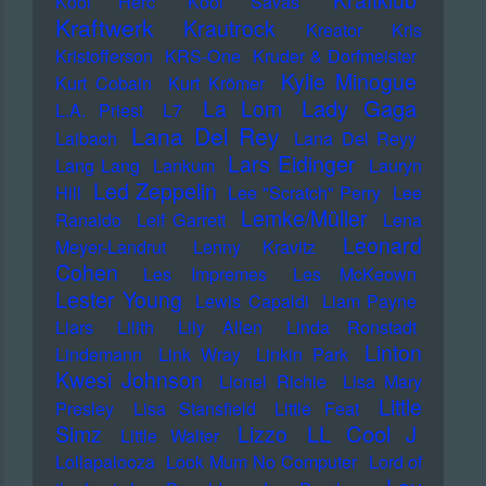
Kraftklub
Kool Herc
Kool Savas
Kraftwerk
Krautrock
Kreator
Kris
Kristofferson
KRS-One
Kruder & Dorfmeister
Kylie Minogue
Kurt Cobain
Kurt Krömer
Lady Gaga
La Lom
L.A. Priest
L7
Lana Del Rey
Laibach
Lana Del Reyy
Lars Eidinger
Lang Lang
Lankum
Lauryn
Led Zeppelin
Hill
Lee "Scratch" Perry
Lee
Lemke/Müller
Ranaldo
Leif Garrett
Lena
Leonard
Meyer-Landrut
Lenny Kravitz
Cohen
Les Impremes
Les McKeown
Lester Young
Lewis Capaldi
Liam Payne
Liars
Lilith
Lily Allen
Linda Ronstadt
Linton
Lindemann
Link Wray
Linkin Park
Kwesi Johnson
Lionel Richie
Lisa Mary
Little
Presley
Lisa Stansfield
Little Feat
LL Cool J
Simz
Lizzo
Little Walter
Lollapalooza
Look Mum No Computer
Lord of