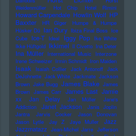
Daffodils
Horst
Weidenmüller
Hot Chip
Hotel Rimini
Howard Carpendale
Howlin Wolf
HP
Baxxter
HR Giger
Humpe & Humpe
Ian Dury
Hüsker Dü
Ibiza Final Boss
Ice
Iggy Pop
Ice-T
Cube
Ideal
Ike White
Ikkimel
Ikke Hüftgold
Il Civetto
Ina Deter
Ina Müller
International Music
Interzone
Irene Schweizer
Irmin Schmidt
Iron Maiden
Isaak
Isaiah Collier
Jack Antonoff
Jack
DeJohnette
Jack White
Jackmate
Jackson
James Blake
Brown
Jake Bugg
James
James Last
Jamie
Brown
James Carr
xx
Jan Delay
Jan Müller
Jane's
Janet Jackson
Addiction
Janis Joplin
Jantra
Jarvis Cocker
Jason Donovan
Jazz
Jason Lytle
Jay Z
Jaye Muller
Jazzmatazz
Jean-Michel Jarre
Jefferson