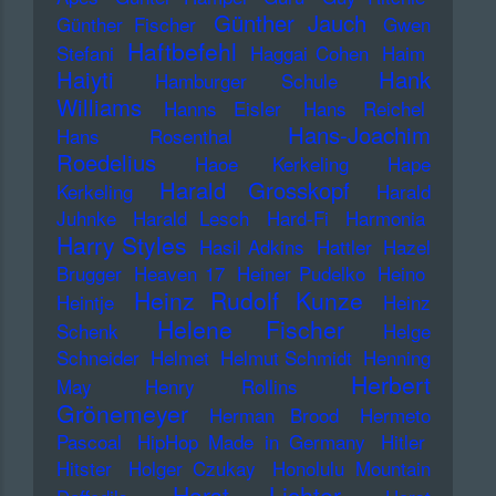
Günther Jauch
Günther Fischer
Gwen
Haftbefehl
Stefani
Haggai Cohen
Haim
Haiyti
Hank
Hamburger Schule
Williams
Hanns Eisler
Hans Reichel
Hans-Joachim
Hans Rosenthal
Roedelius
Haoe Kerkeling
Hape
Harald Grosskopf
Kerkeling
Harald
Juhnke
Harald Lesch
Hard-Fi
Harmonia
Harry Styles
Hasil Adkins
Hattler
Hazel
Brugger
Heaven 17
Heiner Pudelko
Heino
Heinz Rudolf Kunze
Heintje
Heinz
Helene Fischer
Schenk
Helge
Schneider
Helmet
Helmut Schmidt
Henning
Herbert
May
Henry Rollins
Grönemeyer
Herman Brood
Hermeto
Pascoal
HipHop Made in Germany
Hitler
Hitster
Holger Czukay
Honolulu Mountain
Horst Lichter