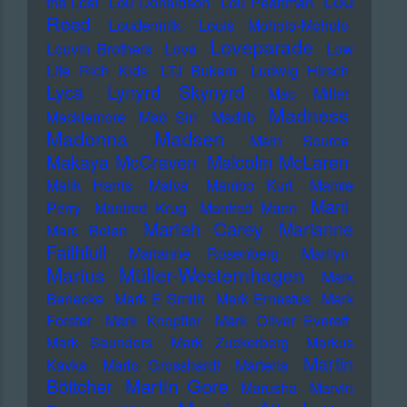
Lou
the Lost
Lou Donaldson
Lou Pearlman
Reed
Loudermilk
Louis Moholo-Moholo
Loveparade
Louvin Brothers
Love
Low
Life Rich Kids
LTJ Bukem
Ludwig Hirsch
Lyca
Lynyrd Skynyrd
Mac Miller
Madness
Macklemore
Mad Sin
Madlib
Madonna
Madsen
Main Source
Makaya McCraven
Malcolm McLaren
Malik Harris
Malva
Mambo Kurt
Mamie
Mani
Perry
Manfred Krug
Manfred Mann
Mariah Carey
Marianne
Marc Bolan
Faithfull
Marianne Rosenberg
Marilyn
Marius Müller-Westernhagen
Mark
Benecke
Mark E Smith
Mark Ernestus
Mark
Forster
Mark Knopfler
Mark Oliver Everett
Mark Saunders
Mark Zuckerberg
Markus
Martin
Kavka
Marlo Grosshardt
Marteria
Martin Gore
Böttcher
Marusha
Marvin