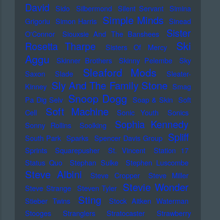
David
Sido
Silbermond
Silent Servant
Simina
Simple Minds
Grigoriu
Simon Harris
Sinead
Sister
O'Connor
Siouxsie And The Banshees
Ski
Rosetta Tharpe
Sisters Of Mercy
Aggu
Skinner Brothers
Skinny Pelembe
Sky
Sleaford Mods
Saxon
Slade
Sleater-
Sly And The Family Stone
Kinney
Smag
Snoop Dogg
Pa Dig Selv
Soap & Skin
Soft
Soft Machine
Cell
Sonic Youth
Sonics
Sophia Kennedy
Sonny Rollins
Soolking
Spliff
South Park
Sparks
Spencer Davis Group
Sprints
Squarepusher
St. Vincent
Station 17
Status Quo
Stephan Sulke
Stephen Luscombe
Steve Albini
Steve Cropper
Steve Miller
Stevie Wonder
Steve Strange
Steven Tyler
Sting
Stieber Twins
Stock Aitken Waterman
Stooges
Stranglers
Stratocaster
Strawberry