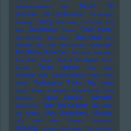
Till
Tikhet
Tiefbasskommando TBK
Brönner
Till Lindemann
Tim Buckley
Timmy
Timewarp
Timo Lassy
Tina Turner
Toby
Tocotronic
Tokio Hotel
Keith
Tokens
Tom Odell
Tom Gerhardt
Tom Lehrer
Tom
Robinson
Tom T. Hall
Tom Tom Club
Tommy Cash
Ton Steine Scherben
Toni Krahl
Tony Allen
Tony Krahl
Tony-L
Toots & The Maytals
Torch
Toten Hosen
Tortoise
Toto
Toya
Transvision Vamp
Traveling Wilburys
Travis
Trent
Trettmann
Trio
Tricky
Reznor
Tristan
Brusch
Tristwch Y Fenywod
Trojan Records
Tunde
Tupac Shakur
Turnstile
Adebimpe
U2
Tyler The Creator
Tuxedomoon
UB40
Udo Lindenberg
Ukraine
Udo Jürgens
UKW
Ulrich Tukur
Ultravox
Underworld
Unheilig
Unionen
Uriah Heep
USA for Africa