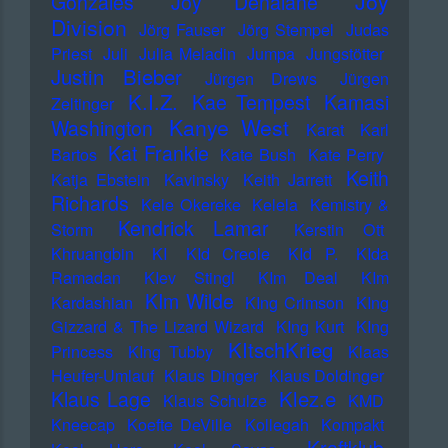
Joy
Gonzales
Joy Denalane
Division
Jörg Fauser
Jörg Stempel
Judas
Priest
Juli
Julia Meladin
Jumpa
Jungstötter
Justin Bieber
Jürgen Drews
Jürgen
K.I.Z.
Kae Tempest
Kamasi
Zeltinger
Kanye West
Washington
Karat
Karl
Kat Frankie
Bartos
Kate Bush
Kate Perry
Keith
Katja Ebstein
Kavinsky
Keith Jarrett
Richards
Kele Okereke
Kelela
Kemistry &
Kendrick Lamar
Storm
Kerstin Ott
Khruangbin
KI
KId Creole
KId P.
KIda
Ramadan
KIev Stingl
KIm Deal
KIm
KIm Wilde
Kardashian
KIng Crimson
KIng
Gizzard & The Lizard Wizard
KIng Kurt
KIng
KItschKrieg
Princess
KIng Tubby
Klaas
Heufer-Umlauf
Klaus Dinger
Klaus Doldinger
Klez.e
Klaus Lage
Klaus Schulze
KMD
Kneecap
Koefte DeVille
Kollegah
Kompakt