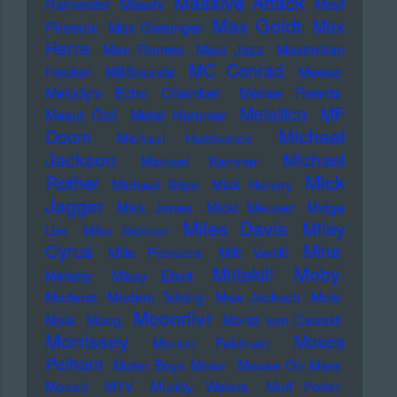
Massive Attack
Rainwater
Massiv
Mavi
Max Goldt
Max
Phoenix
Max Giesinger
Herre
Max Romeo
Maxi Jazz
Maximilian
MC Conrad
Hecker
MBSounds
Meese
Melody's Echo Chamber
Mense Reents
Metallica
MF
Mesut Özil
Metal Hammer
Michael
Doom
Michael Hutchence
Jackson
Michael
Michael Kemner
Mick
Rother
Michael Stipe
Mick Harvey
Jagger
Mick Jones
Micki Meuser
Midge
Miles Davis
Miley
Ure
Mike Skinner
Cyrus
Mine
Mille Petrozza
Milli Vanilli
Moby
Mittekill
Ministry
Missy Elliott
Moderat
Modern Talking
Moe Jacksch
Mois
Moonriivr
Mola
Moog
Moritz von Oswald
Morrissey
Moses
Morton Feldman
Pelham
Motor Boys Motor
Mouse On Mars
Mozart
MTV
Muddy Waters
Muff Potter