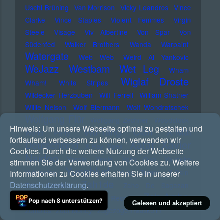
Uschi Brüning
Van Morrison
Vicky Leandros
Vince
Clarke
Vince Staples
Violent Femmes
Virgin
Steele
Visage
Viv Albertine
Von Spar
Von
Südenfed
Walker Brothers
Wanda
Warpaint
Watergate
Web Web
Weird Al Yankovic
Westbam
WeJazz
Wet Leg
Wham
Wiglaf Droste
Wham!
White Stripes
Wildecker Herzbuben
Will Ferrell
William Shatner
Willie Nelson
Wolf Biermann
Wolf Wondratschek
Wolfgang Flür
Wolfgang Zechner
Woodstock
Hinweis:
Um unsere Webseite optimal zu gestalten und
Wu-Tang Clan
X-Mal
World Party
fortlaufend verbessern zu können, verwenden wir
Xatar
Xavier
Deutschland
X-Ray Spex
Cookies. Durch die weitere Nutzung der Webseite
Naidoo
Yassin
Yeule
Yoko Ono
Yousuke
stimmen Sie der Verwendung von Cookies zu. Weitere
Yungblud
Yukimatsu
Yves Tumor
Z-Pain
Informationen zu Cookies erhalten Sie in unserer
Zah1de
Datenschutzerklärung
.
Zach Condon
Zaho De Sagazan
Zoh Amba
Zartmann
Zaz
Zick Zack Records
Pop nach 8 unterstützen?
Gelesen und akzeptiert
Zombies
Zoot Money
Zugezogen Maskulin