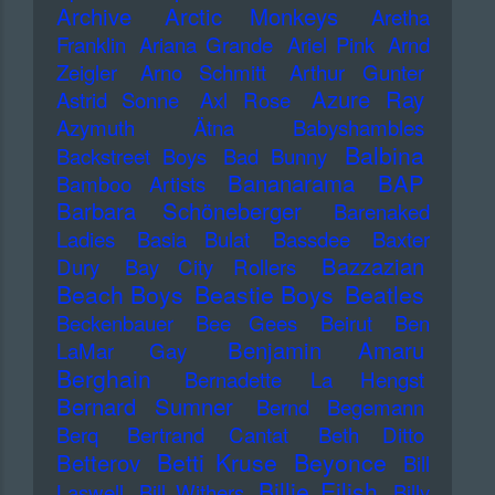
Archive
Arctic Monkeys
Aretha
Franklin
Ariana Grande
Ariel Pink
Arnd
Zeigler
Arno Schmitt
Arthur Gunter
Azure Ray
Astrid Sonne
Axl Rose
Azymuth
Ätna
Babyshambles
Balbina
Backstreet Boys
Bad Bunny
Bananarama
BAP
Bamboo Artists
Barbara Schöneberger
Barenaked
Ladies
Basia Bulat
Bassdee
Baxter
Bazzazian
Dury
Bay City Rollers
Beach Boys
Beastie Boys
Beatles
Beckenbauer
Bee Gees
Beirut
Ben
Benjamin Amaru
LaMar Gay
Berghain
Bernadette La Hengst
Bernard Sumner
Bernd Begemann
Berq
Bertrand Cantat
Beth Ditto
Betti Kruse
Beyonce
Betterov
Bill
Billie Eilish
Laswell
Bill Withers
Billy