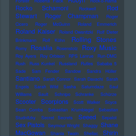
Robyn
Forster
Roberta Flack
Rock-o-Rama
Rod
Rocko Schamoni
Rockwell
Stewart
Roger Champman
Roger
Cicero
Roger McGuinn
Roland Emmerich
Roland Kaiser
Roland Owsnitzki
Rolf Dieter
Rolling Stones
Brinkmann
Rolf Kühn
Rosalia
Roxy Music
Romy
Rosenstolz
Roy Ayers
Roy Orbison
RPS Lanrue
Run-DMC
Rush
Russ Kunkel
Russland
Rutles
Sababa 5
Sade
Sam Fender
Sandow
Sandra Hüller
Santiano
Sarah Connor
Sarah Davachi
Sarah
Engels
Sarah Wild
Sasha
Saturndaze
Saul
Williams
Sault
Schnipo Schranke
Schürze
Scorpions
Scooter
Scott Walker
Scycs
Sean Combs
Sebastian Krumbiegel
Sebastian
Seeed
Studnitzky
Secret Secrets
Sepalot
Sex Pistols
Shane
Seymour Wright
Shaggy
MacGowan
Shirin
Shania Twain
Shellac