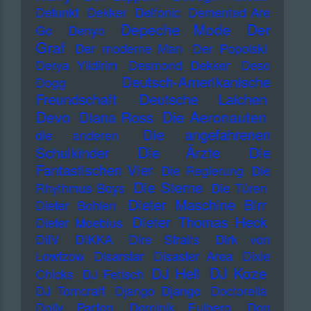
Defunkt
Dekker
Delfonic
Demented Are
Depeche Mode
Der
Go
Denyo
Graf
Der moderne Man
Der Popolski
Derya Yildirim
Desmond Dekker
Deso
Deutsch-Amerikanische
Dogg
Freundschaft
Deutsche Laichen
Devo
Die Aeronauten
Diana Ross
Die angefahrenen
die anderen
Die Ärzte
Schulkinder
Die
Fantastischen Vier
Die Regierung
Die
Die Sterne
Rhythmus Boys
Die Türen
Dieter Maschine Birr
Dieter Bohlen
Dieter Thomas Heck
Dieter Moebius
DiIV
DIKKA
Dire Straits
Dirk von
Lowtzow
Disarstar
Disaster Area
Dixie
DJ Koze
DJ Hell
Chicks
DJ Fetisch
DJ Tomcraft
Django Django
Doctorella
Dolly Parton
Dominik Eulberg
Don