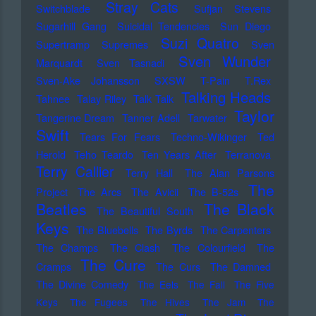
Stray Cats
Switchblade
Sufjan Stevens
Sugarhill Gang
Suicidal Tendencies
Sun Diego
Suzi Quatro
Supertramp
Supremes
Sven
Sven Wunder
Marquardt
Sven Tasnadi
Sven-Ake Johansson
SXSW
T-Pain
T.Rex
Talking Heads
Tahnee
Talay Riley
Talk Talk
Taylor
Tangerine Dream
Tanner Adell
Tarwater
Swift
Tears For Fears
Techno-Wikinger
Ted
Herold
Teho Teardo
Ten Years After
Terranova
Terry Callier
Terry Hall
The Alan Parsons
The
Project
The Arcs
The Avicii
The B-52s
Beatles
The Black
The Beautiful South
Keys
The Bluebells
The Byrds
The Carpenters
The Champs
The Clash
The Colourfield
The
The Cure
Cramps
The Curs
The Damned
The Divine Comedy
The Eels
The Fall
The Five
Keys
The Fugees
The Hives
The Jam
The