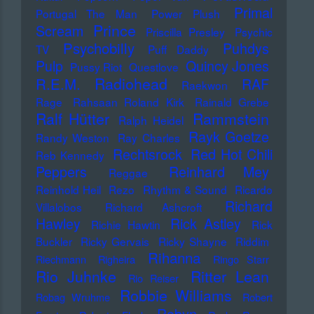
Primal
Portugal The Man
Power Plush
Prince
Scream
Priscilla Presley
Psychic
Psychobilly
Puhdys
TV
Puff Daddy
Pulp
Quincy Jones
Pussy Riot
Questlove
Radiohead
R.E.M.
RAF
Raekwon
Rage
Rahsaan Roland Kirk
Rainald Grebe
Ralf Hütter
Rammstein
Ralph Heidel
Rayk Goetze
Randy Weston
Ray Charles
Rechtsrock
Red Hot Chili
Reb Kennedy
Peppers
Reinhard Mey
Reggae
Reinhold Heil
Rezo
Rhythm & Sound
Ricardo
Richard
Villalobos
Richard Ashcroft
Hawley
Rick Astley
Richie Hawtin
Rick
Buckler
Ricky Gervais
Ricky Shayne
Riddim
Rihanna
Riechmann
Righeira
Ringo Starr
Rio Juhnke
Ritter Lean
Rio Reiser
Robbie Williams
Robag Wruhme
Robert