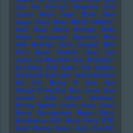
Joel
Bim Sherman
Biosphere
Birth
Björk
Control
Bitchin Bajas
Black
Black Keys
Black Sabbath
Kappa
Black Sheep
Blaine Reininger
Blake
Harley
Blancmange
Bleachers
Blind
Blixa Bargeld
Bloc
Faith
Blink-182
Blondie
Party
Blond
Blood
Blue
Blur
Blumfeld
Blümchen
Oyster Cult
Bob Dylan
Bob Marley
Bo Diddley
Bob Vylan
Bob Mould
Bollock Brothers
Bon Iver
Boney M
Boy
Bono
Brian Eno
George
Brian James
Brian
Johnson
Brian Wilson
Brickhead
Britney Spears
Broken Social Scene
Bruce Springsteen
Bruno Mars
Bryan Ferry
BTS
Brutalismus 3000
Bushido
Burial
Burning Spear
Bush