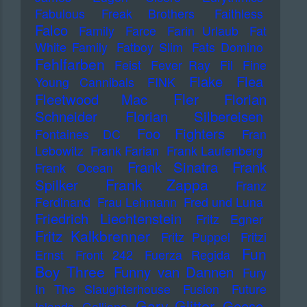
Fabulous Freak Brothers
Faithless
Falco
Family
Farce
Farin Urlaub
Fat
White Family
Fatboy Slim
Fats Domino
Fehlfarben
Feist
Fever Ray
Fil
Fine
Flake
Flea
Young Cannibals
FINK
Fler
Fleetwood Mac
Florian
Schneider
Florian Silbereisen
Foo Fighters
Fontaines DC
Fran
Lebowitz
Frank Farian
Frank Laufenberg
Frank Sinatra
Frank
Frank Ocean
Frank Zappa
Spilker
Franz
Ferdinand
Frau Lehmann
Fred und Luna
Friedrich Liechtenstein
Fritz Egner
Fritz Kalkbrenner
Fritz Puppel
Fritzi
Fun
Ernst
Front 242
Fuerza Regida
Boy Three
Funny van Dannen
Fury
In The Slaughterhouse
Fusion
Future
Gary Glitter
Geese
Islands
Galliano