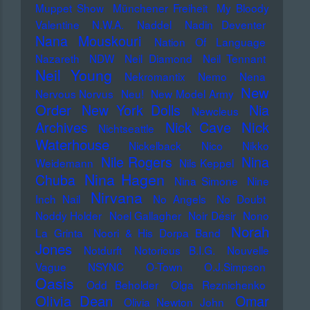
Muppet Show
Münchener Freiheit
My Bloody
Valentine
N.W.A.
Naddel
Nadin Deventer
Nana Mouskouri
Nation Of Language
Nazareth
NDW
Neil Diamond
Neil Tennant
Neil Young
Nekromantix
Nemo
Nena
New
Nervous Norvus
Neu!
New Model Army
Order
New York Dolls
Nia
Newcleus
Nick
Archives
Nick Cave
Nichtseattle
Waterhouse
Nickelback
Nico
Nikko
Nile Rogers
Nina
Weidemann
Nils Keppel
Nina Hagen
Chuba
Nina Simone
Nine
Nirvana
Inch Nail
No Angels
No Doubt
Noddy Holder
Noel Gallagher
Noir Désir
Nono
Norah
La Grinta
Noori & His Dorpa Band
Jones
Notdurft
Notorious B.I.G.
Nouvelle
Vague
NSYNC
O-Town
O.J.Simpson
Oasis
Odd Beholder
Olga Reznichenko
Olivia Dean
Omar
Olivia Newton John