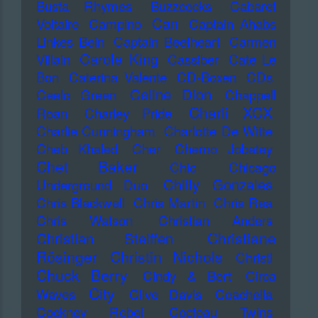
Busta Rhymes
Buzzcocks
Cabaret
Can
Voltaire
Campino
Captain Ahabs
Linkes Bein
Captain Beefheart
Carmen
Carole King
Villain
Cassiber
Cate Le
Bon
Caterina Valente
CD-Boxen
CDs
Celine Dion
Ceelo Green
Chappell
Charli XCX
Roan
Charley Pride
Charlie Cunningham
Charlotte De Witte
Cheb Khaled
Cher
Cherno Jobatey
Chet Baker
Chic
Chicago
Chilly Gonzales
Underground Duo
Chris Blackwell
Chris Martin
Chris Rea
Chris Watson
Christian Anders
Christiane
Christian Steiffen
Rösinger
Christin Nichols
Christl
Chuck Berry
Cindy & Bert
Circa
City
Waves
Clive Davis
Coachella
Cockney Rebel
Cocteau Twins