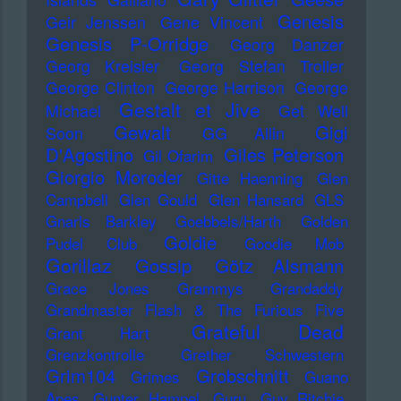
Genesis
Geir Jenssen
Gene Vincent
Genesis P-Orridge
Georg Danzer
Georg Kreisler
Georg Stefan Troller
George Clinton
George Harrison
George
Gestalt et Jive
Michael
Get Well
Gewalt
Gigi
Soon
GG Allin
D'Agostino
Giles Peterson
Gil Ofarim
Giorgio Moroder
Gitte Haenning
Glen
Campbell
Glen Gould
Glen Hansard
GLS
Gnarls Barkley
Goebbels/Harth
Golden
Goldie
Pudel Club
Goodie Mob
Gorillaz
Gossip
Götz Alsmann
Grace Jones
Grammys
Grandaddy
Grandmaster Flash & The Furious Five
Grateful Dead
Grant Hart
Grenzkontrolle
Grether Schwestern
Grim104
Grobschnitt
Grimes
Guano
Apes
Gunter Hampel
Guru
Guy Ritchie