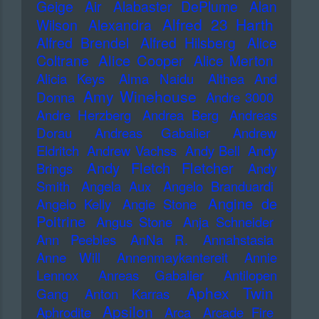
Geige
Air
Alabaster DePlume
Alan
Alfred 23 Harth
Wilson
Alexandra
Alfred Brendel
Alfred Hilsberg
Alice
Alice Cooper
Coltrane
Alice Merton
Alicia Keys
Alma Naidu
Althea And
Amy Winehouse
Donna
Andre 3000
Andre Herzberg
Andrea Berg
Andreas
Dorau
Andreas Gabalier
Andrew
Eldritch
Andrew Vachss
Andy Bell
Andy
Andy Fletch Fletcher
Brings
Andy
Smith
Angela Aux
Angelo Branduardi
Angine de
Angelo Kelly
Angie Stone
Poitrine
Angus Stone
Anja Schneider
Ann Peebles
AnNa R.
Annahstasia
Anne Will
Annenmaykantereit
Annie
Lennox
Anreas Gabalier
Antilopen
Aphex Twin
Gang
Anton Karras
Apsilon
Aphrodite
Arca
Arcade Fire