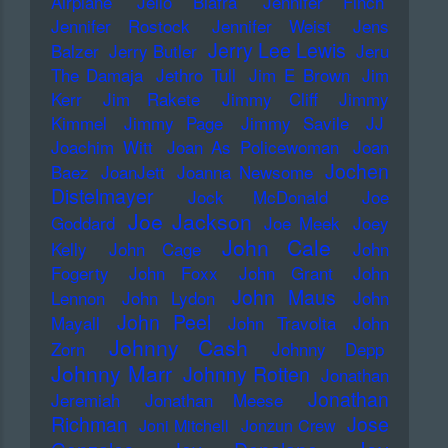
Airplane
Jello Biafra
Jennifer Finch
Jennifer Rostock
Jennifer Weist
Jens
Jerry Lee Lewis
Balzer
Jerry Butler
Jeru
The Damaja
Jethro Tull
Jim E Brown
Jim
Kerr
Jim Rakete
Jimmy Cliff
Jimmy
Kimmel
Jimmy Page
Jimmy Savile
JJ
Joachim Witt
Joan As Policewoman
Joan
Jochen
Baez
JoanJett
Joanna Newsome
Distelmayer
Jock McDonald
Joe
Joe Jackson
Goddard
Joe Meek
Joey
John Cale
Kelly
John Cage
John
Fogerty
John Foxx
John Grant
John
John Maus
Lennon
John Lydon
John
John Peel
Mayall
John Travolta
John
Johnny Cash
Zorn
Johnny Depp
Johnny Marr
Johnny Rotten
Jonathan
Jonathan
Jeremiah
Jonathan Meese
Richman
Jose
Joni Mitchell
Jonzun Crew