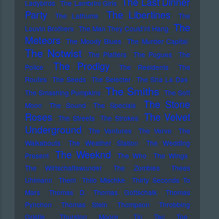
The Last Dinner
Ladybirds
The Lambrini Girls
Party
The Libertines
The Lathums
The
The
Louvin Brothers
The Man They Could'nt Hang
Meteors
The Moody Blues
The Murder Capital
The Notwist
The Platters
The Pogues
The
The Prodigy
Police
The Residents
The
Routes
The Seeds
The Selecter
The Sha La Das
The Smiths
The Smashing Pumpkins
The Soft
The Stone
Moon
The Sound
The Specials
Roses
The Velvet
The Streets
The Strokes
Underground
The Ventures
The Verve
The
Walkabouts
The Weather Station
The Wedding
The Weeknd
Present
The Who
The Wings
The Wirtschaftswunder
The Zombies
Thees
Uhlmann
Them
Thilo Mischke
Thirty Seconds To
Mars
Thomas D
Thomas Gottschalk
Thomas
Pynchon
Thomas Stein
Thompson
Throbbing
Gristle
Thurston Moore
Tic Tac Toe