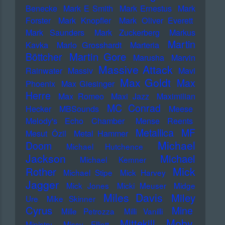
Benecke
Mark E Smith
Mark Ernestus
Mark
Forster
Mark Knopfler
Mark Oliver Everett
Mark Saunders
Mark Zuckerberg
Markus
Martin
Kavka
Marlo Grosshardt
Marteria
Martin Gore
Böttcher
Marusha
Marvin
Massive Attack
Rainwater
Massiv
Mavi
Max Goldt
Max
Phoenix
Max Giesinger
Herre
Max Romeo
Maxi Jazz
Maximilian
MC Conrad
Hecker
MBSounds
Meese
Melody's Echo Chamber
Mense Reents
Metallica
MF
Mesut Özil
Metal Hammer
Michael
Doom
Michael Hutchence
Jackson
Michael
Michael Kemner
Mick
Rother
Michael Stipe
Mick Harvey
Jagger
Mick Jones
Micki Meuser
Midge
Miles Davis
Miley
Ure
Mike Skinner
Cyrus
Mine
Mille Petrozza
Milli Vanilli
Moby
Mittekill
Ministry
Missy Elliott