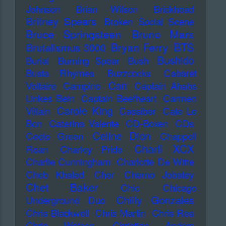
Johnson
Brian Wilson
Brickhead
Britney Spears
Broken Social Scene
Bruce Springsteen
Bruno Mars
Bryan Ferry
BTS
Brutalismus 3000
Bushido
Burial
Burning Spear
Bush
Busta Rhymes
Buzzcocks
Cabaret
Can
Voltaire
Campino
Captain Ahabs
Linkes Bein
Captain Beefheart
Carmen
Carole King
Villain
Cassiber
Cate Le
Bon
Caterina Valente
CD-Boxen
CDs
Celine Dion
Ceelo Green
Chappell
Charli XCX
Roan
Charley Pride
Charlie Cunningham
Charlotte De Witte
Cheb Khaled
Cher
Cherno Jobatey
Chet Baker
Chic
Chicago
Chilly Gonzales
Underground Duo
Chris Blackwell
Chris Martin
Chris Rea
Chris Watson
Christian Anders