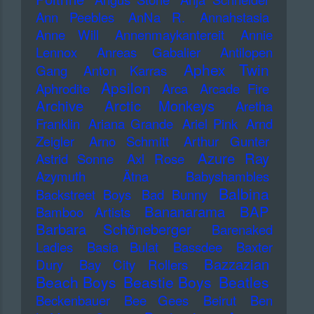
Ann Peebles
AnNa R.
Annahstasia
Anne Will
Annenmaykantereit
Annie
Lennox
Anreas Gabalier
Antilopen
Aphex Twin
Gang
Anton Karras
Apsilon
Aphrodite
Arca
Arcade Fire
Archive
Arctic Monkeys
Aretha
Franklin
Ariana Grande
Ariel Pink
Arnd
Zeigler
Arno Schmitt
Arthur Gunter
Azure Ray
Astrid Sonne
Axl Rose
Azymuth
Ätna
Babyshambles
Balbina
Backstreet Boys
Bad Bunny
Bananarama
BAP
Bamboo Artists
Barbara Schöneberger
Barenaked
Ladies
Basia Bulat
Bassdee
Baxter
Bazzazian
Dury
Bay City Rollers
Beach Boys
Beastie Boys
Beatles
Beckenbauer
Bee Gees
Beirut
Ben