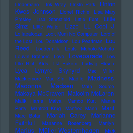
Linton
Lindemann
Link Wray
Linkin Park
Kwesi Johnson
Lionel Richie
Lisa Mary
Little
Presley
Lisa Stansfield
Little Feat
LL Cool J
Simz
Lizzo
Little Walter
Lollapalooza
Look Mum No Computer
Lord of
Lou
the Lost
Lou Donaldson
Lou Pearlman
Reed
Loudermilk
Louis Moholo-Moholo
Loveparade
Louvin Brothers
Love
Low
Life Rich Kids
LTJ Bukem
Ludwig Hirsch
Lyca
Lynyrd Skynyrd
Mac Miller
Madness
Macklemore
Mad Sin
Madlib
Madonna
Madsen
Main Source
Makaya McCraven
Malcolm McLaren
Malik Harris
Malva
Mambo Kurt
Mamie
Mani
Perry
Manfred Krug
Manfred Mann
Mariah Carey
Marianne
Marc Bolan
Faithfull
Marianne Rosenberg
Marilyn
Marius Müller-Westernhagen
Mark