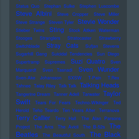
Status Quo
Stephan Sulke
Stephen Luscombe
Steve Albini
Steve Cropper
Steve Miller
Stevie Wonder
Steve Strange
Steven Tyler
Sting
Stieber Twins
Stock Aitken Waterman
Stooges
Stranglers
Stratocaster
Strawberry
Stray Cats
Switchblade
Sufjan Stevens
Sugarhill Gang
Suicidal Tendencies
Sun Diego
Suzi Quatro
Supertramp
Supremes
Sven
Sven Wunder
Marquardt
Sven Tasnadi
Sven-Ake Johansson
SXSW
T-Pain
T.Rex
Talking Heads
Tahnee
Talay Riley
Talk Talk
Taylor
Tangerine Dream
Tanner Adell
Tarwater
Swift
Tears For Fears
Techno-Wikinger
Ted
Herold
Teho Teardo
Ten Years After
Terranova
Terry Callier
Terry Hall
The Alan Parsons
The
Project
The Arcs
The Avicii
The B-52s
Beatles
The Black
The Beautiful South