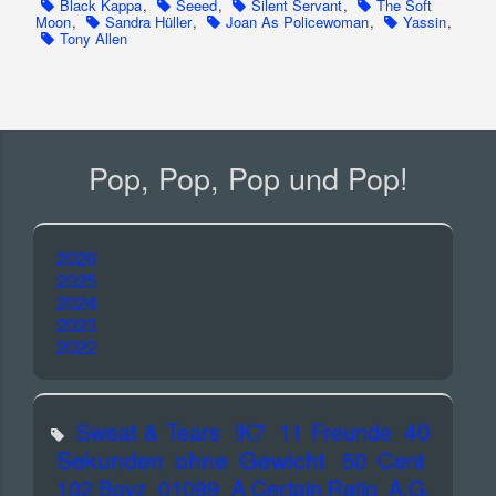
Black Kappa
,
Seeed
,
Silent Servant
,
The Soft
Moon
,
Sandra Hüller
,
Joan As Policewoman
,
Yassin
,
Tony Allen
Pop, Pop, Pop und Pop!
2026
2025
2024
2023
2022
40
Sweat & Tears
!K7
11 Freunde
Sekunden ohne Gewicht
50 Cent
102 Boyz
01099
A Certain Ratio
A.G.