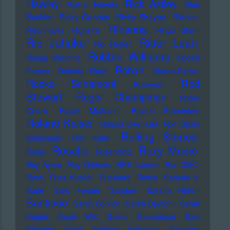
Hawley
Rick Astley
Richie Hawtin
Rick
Buckler
Ricky Gervais
Ricky Shayne
Riddim
Rihanna
Riechmann
Righeira
Ringo Starr
Rio Juhnke
Ritter Lean
Rio Reiser
Robbie Williams
Robag Wruhme
Robert
Robyn
Forster
Roberta Flack
Rock-o-Rama
Rod
Rocko Schamoni
Rockwell
Stewart
Roger Champman
Roger
Cicero
Roger McGuinn
Roland Emmerich
Roland Kaiser
Roland Owsnitzki
Rolf Dieter
Rolling Stones
Brinkmann
Rolf Kühn
Rosalia
Roxy Music
Romy
Rosenstolz
Roy Ayers
Roy Orbison
RPS Lanrue
Run-DMC
Rush
Russ Kunkel
Russland
Rutles
Sababa 5
Sade
Sam Fender
Sandow
Sandra Hüller
Santiano
Sarah Connor
Sarah Davachi
Sarah
Engels
Sarah Wild
Sasha
Saturndaze
Saul
Williams
Sault
Schnipo Schranke
Schürze