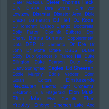
Dieter Thomas Heck
Dieter Moebius
DiIV
DIKKA
Dire Straits
Dirk von
Lowtzow
Disarstar
Disaster Area
Dixie
DJ Koze
DJ Hell
Chicks
DJ Fetisch
DJ Tomcraft
Django Django
Doctorella
Dolly Parton
Dominik Eulberg
Don
Donna Summer
Cherry
Dopplereffekt
Dr Dre
DPP
Dota
Dr Demento
Dr
John
Dr Motte
Drake
DSDS
Duane
Eddy
Dub Spencer & Trance Hill
Duke
Ellington
Duke Pearson
Duke Reid
Ed Sheeran
Eagles
Dusty Springfield
Eddie Murphy
Eddie Vedder
Eden
Einstürzende
Golan
Editors
Neubauten
Electric Light Orchestra
Elon Musk
Electronic
Ella Fitzgerald
Elton John
Elvis
Elvis Costello
Presley
Embryo
Emerson Lake And