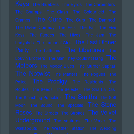
Keys
The Bluebells
The Byrds
The Carpenters
The Champs
The Clash
The Colourfield
The
The Cure
Cramps
The Curs
The Damned
The Divine Comedy
The Eels
The Fall
The Five
Keys
The Fugees
The Hives
The Jam
The
The Last Dinner
Ladybirds
The Lambrini Girls
Party
The Libertines
The Lathums
The
The
Louvin Brothers
The Man They Could'nt Hang
Meteors
The Moody Blues
The Murder Capital
The Notwist
The Platters
The Pogues
The
The Prodigy
Police
The Residents
The
Routes
The Seeds
The Selecter
The Sha La Das
The Smiths
The Smashing Pumpkins
The Soft
The Stone
Moon
The Sound
The Specials
Roses
The Velvet
The Streets
The Strokes
Underground
The Ventures
The Verve
The
Walkabouts
The Weather Station
The Wedding