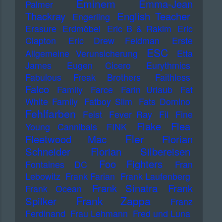
Eminem
Emma-Jean
Palmer
Thackray
English Teacher
Engerling
Erasure
Erdmöbel
Eric B & Rakim
Eric
Clapton
Eric Drew Feldman
Erste
ESC
Allgemeine Verunsicherung
Etta
James
Eugen Cicero
Eurythmics
Fabulous Freak Brothers
Faithless
Falco
Family
Farce
Farin Urlaub
Fat
White Family
Fatboy Slim
Fats Domino
Fehlfarben
Feist
Fever Ray
Fil
Fine
Flake
Flea
Young Cannibals
FINK
Fler
Fleetwood Mac
Florian
Schneider
Florian Silbereisen
Foo Fighters
Fontaines DC
Fran
Lebowitz
Frank Farian
Frank Laufenberg
Frank Sinatra
Frank
Frank Ocean
Frank Zappa
Spilker
Franz
Ferdinand
Frau Lehmann
Fred und Luna