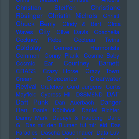
Christiane
Christian Steiffen
Rösinger
Christin Nichols
Christl
Chuck Berry
Cindy & Bert
Circa
City
Waves
Clive Davis
Coachella
Cockney Rebel
Cocteau Twins
Coldplay
Comedian Harmonists
Common
Conny Plank
Cosmic Baby
Courtney Barnett
Cosmic Ear
CRASS
Crazy Horse
Crazy Town
Creedence Clearwater
Cream
Revival
Crutches
Curd Jürgens
Curtis
DAF
Mayfield
Cypress Hill
D3SM6ND
Daft Punk
Danger
Dan Auerbach
Dan
Daniel Küblböck
Daniel Richter
Danny Mark
Dapayk & Padberg
Dario
G.
Das mit den Blumen tut mir leid
Das
Paradies
Dascha Dauenhauer
Data Luv