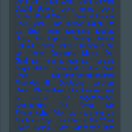
Dave Ball
Dave Grohl
Dave Stewart
David Bowie
David Byrne
David
Crosby
David Gilmour
David Johansen
De
Dälek
David Lynch
David Thomas
La Soul
Debbie
Dead Kennedys
Harry
Def Leppard
Defrage Reload
Defunkt
Dekker
Delfonic
Demented Are
Depeche Mode
Der
Go
Denyo
Graf
Der moderne Man
Der Popolski
Derya Yildirim
Desmond Dekker
Deso
Deutsch-Amerikanische
Dogg
Freundschaft
Deutsche Laichen
Devo
Die Aeronauten
Diana Ross
Die angefahrenen
die anderen
Die Ärzte
Schulkinder
Die
Fantastischen Vier
Die Regierung
Die
Die Sterne
Rhythmus Boys
Die Türen
Dieter Maschine Birr
Dieter Bohlen