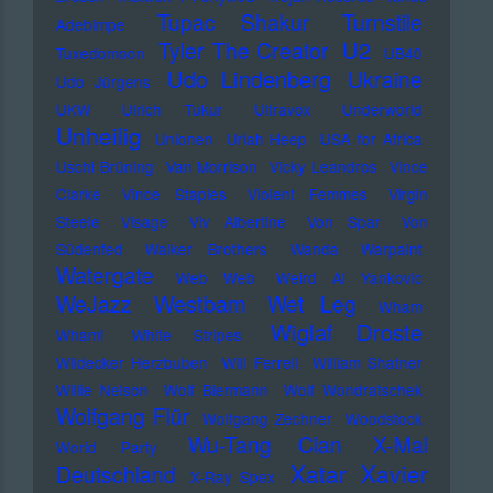
Tupac Shakur
Turnstile
Adebimpe
U2
Tyler The Creator
Tuxedomoon
UB40
Udo Lindenberg
Ukraine
Udo Jürgens
UKW
Ulrich Tukur
Ultravox
Underworld
Unheilig
Unionen
Uriah Heep
USA for Africa
Uschi Brüning
Van Morrison
Vicky Leandros
Vince
Clarke
Vince Staples
Violent Femmes
Virgin
Steele
Visage
Viv Albertine
Von Spar
Von
Südenfed
Walker Brothers
Wanda
Warpaint
Watergate
Web Web
Weird Al Yankovic
Westbam
WeJazz
Wet Leg
Wham
Wiglaf Droste
Wham!
White Stripes
Wildecker Herzbuben
Will Ferrell
William Shatner
Willie Nelson
Wolf Biermann
Wolf Wondratschek
Wolfgang Flür
Wolfgang Zechner
Woodstock
Wu-Tang Clan
X-Mal
World Party
Xatar
Xavier
Deutschland
X-Ray Spex