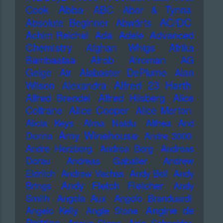
Abba
Cook
ABC
Abor & Tynna
AC/DC
Absolute Beginner
Abwärts
Advanced
Achim Reichel
Ada
Adele
Chemistry
Afghan Whigs
Afrika
Bambaataa
Afrob
Afroman
AG
Geige
Air
Alabaster DePlume
Alan
Alfred 23 Harth
Wilson
Alexandra
Alfred Brendel
Alfred Hilsberg
Alice
Alice Cooper
Coltrane
Alice Merton
Alicia Keys
Alma Naidu
Althea And
Amy Winehouse
Donna
Andre 3000
Andre Herzberg
Andrea Berg
Andreas
Dorau
Andreas Gabalier
Andrew
Eldritch
Andrew Vachss
Andy Bell
Andy
Andy Fletch Fletcher
Brings
Andy
Smith
Angela Aux
Angelo Branduardi
Angine de
Angelo Kelly
Angie Stone
Poitrine
Angus Stone
Anja Schneider