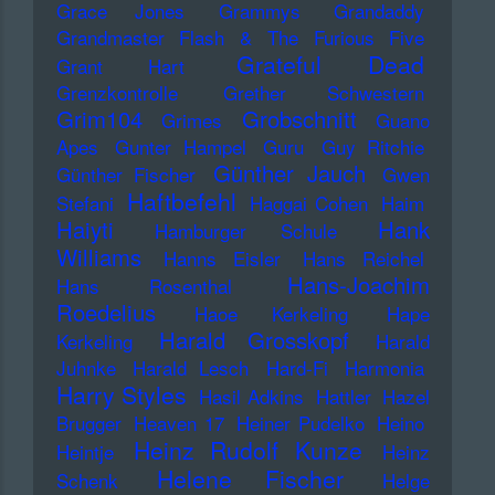
Grace Jones
Grammys
Grandaddy
Grandmaster Flash & The Furious Five
Grateful Dead
Grant Hart
Grenzkontrolle
Grether Schwestern
Grim104
Grobschnitt
Grimes
Guano
Apes
Gunter Hampel
Guru
Guy Ritchie
Günther Jauch
Günther Fischer
Gwen
Haftbefehl
Stefani
Haggai Cohen
Haim
Haiyti
Hank
Hamburger Schule
Williams
Hanns Eisler
Hans Reichel
Hans-Joachim
Hans Rosenthal
Roedelius
Haoe Kerkeling
Hape
Harald Grosskopf
Kerkeling
Harald
Juhnke
Harald Lesch
Hard-Fi
Harmonia
Harry Styles
Hasil Adkins
Hattler
Hazel
Brugger
Heaven 17
Heiner Pudelko
Heino
Heinz Rudolf Kunze
Heintje
Heinz
Helene Fischer
Schenk
Helge