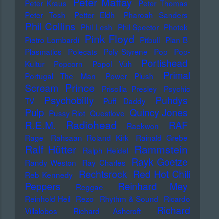
Peter Maffay
Peter Kraus
Peter Thomas
Peter Tosh
Petter Eldh
Pharoah Sanders
Phil Collins
Phil Lesh
Phil Spector
Photek
Pink Floyd
Pietro Lombardi
Pitbull
Plan B
Plasmatics
Polecats
Poly Styrene
Pop
Pop-
Portishead
Kultur
Popcorn
Popol Vuh
Primal
Portugal The Man
Power Plush
Prince
Scream
Priscilla Presley
Psychic
Psychobilly
Puhdys
TV
Puff Daddy
Pulp
Quincy Jones
Pussy Riot
Questlove
Radiohead
R.E.M.
RAF
Raekwon
Rage
Rahsaan Roland Kirk
Rainald Grebe
Ralf Hütter
Rammstein
Ralph Heidel
Rayk Goetze
Randy Weston
Ray Charles
Rechtsrock
Red Hot Chili
Reb Kennedy
Peppers
Reinhard Mey
Reggae
Reinhold Heil
Rezo
Rhythm & Sound
Ricardo
Richard
Villalobos
Richard Ashcroft