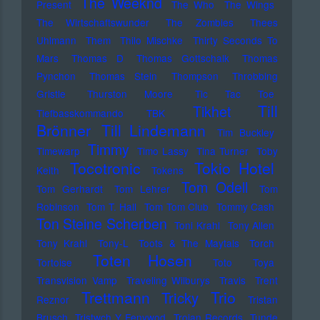
The Weeknd
Present
The Who
The Wings
The Wirtschaftswunder
The Zombies
Thees
Uhlmann
Them
Thilo Mischke
Thirty Seconds To
Mars
Thomas D
Thomas Gottschalk
Thomas
Pynchon
Thomas Stein
Thompson
Throbbing
Gristle
Thurston Moore
Tic Tac Toe
Till
Tikhet
Tiefbasskommando TBK
Brönner
Till Lindemann
Tim Buckley
Timmy
Timewarp
Timo Lassy
Tina Turner
Toby
Tocotronic
Tokio Hotel
Keith
Tokens
Tom Odell
Tom Gerhardt
Tom Lehrer
Tom
Robinson
Tom T. Hall
Tom Tom Club
Tommy Cash
Ton Steine Scherben
Toni Krahl
Tony Allen
Tony Krahl
Tony-L
Toots & The Maytals
Torch
Toten Hosen
Tortoise
Toto
Toya
Transvision Vamp
Traveling Wilburys
Travis
Trent
Trettmann
Trio
Tricky
Reznor
Tristan
Brusch
Tristwch Y Fenywod
Trojan Records
Tunde