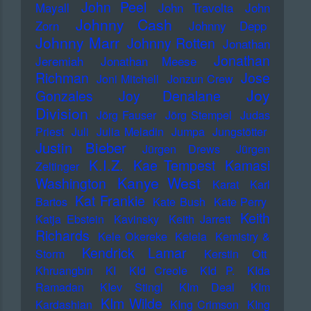
John Peel
Mayall
John Travolta
John
Johnny Cash
Zorn
Johnny Depp
Johnny Marr
Johnny Rotten
Jonathan
Jonathan
Jeremiah
Jonathan Meese
Richman
Jose
Joni Mitchell
Jonzun Crew
Joy
Gonzales
Joy Denalane
Division
Jörg Fauser
Jörg Stempel
Judas
Priest
Juli
Julia Meladin
Jumpa
Jungstötter
Justin Bieber
Jürgen Drews
Jürgen
K.I.Z.
Kae Tempest
Kamasi
Zeltinger
Kanye West
Washington
Karat
Karl
Kat Frankie
Bartos
Kate Bush
Kate Perry
Keith
Katja Ebstein
Kavinsky
Keith Jarrett
Richards
Kele Okereke
Kelela
Kemistry &
Kendrick Lamar
Storm
Kerstin Ott
Khruangbin
KI
KId Creole
KId P.
KIda
Ramadan
KIev Stingl
KIm Deal
KIm
KIm Wilde
Kardashian
KIng Crimson
KIng