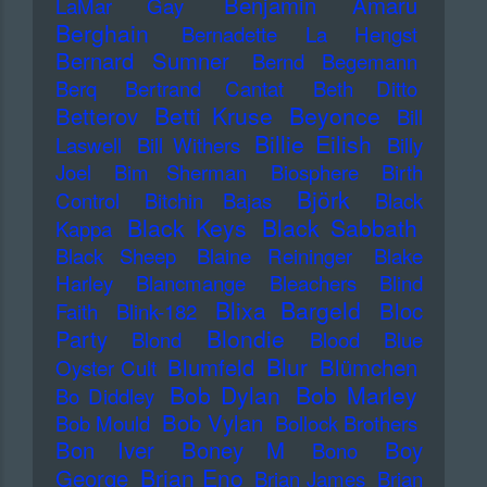
Benjamin Amaru
LaMar Gay
Berghain
Bernadette La Hengst
Bernard Sumner
Bernd Begemann
Berq
Bertrand Cantat
Beth Ditto
Betti Kruse
Beyonce
Betterov
Bill
Billie Eilish
Laswell
Bill Withers
Billy
Joel
Bim Sherman
Biosphere
Birth
Björk
Control
Bitchin Bajas
Black
Black Keys
Black Sabbath
Kappa
Black Sheep
Blaine Reininger
Blake
Harley
Blancmange
Bleachers
Blind
Blixa Bargeld
Bloc
Faith
Blink-182
Blondie
Party
Blond
Blood
Blue
Blur
Blumfeld
Blümchen
Oyster Cult
Bob Dylan
Bob Marley
Bo Diddley
Bob Vylan
Bob Mould
Bollock Brothers
Bon Iver
Boney M
Boy
Bono
Brian Eno
George
Brian James
Brian