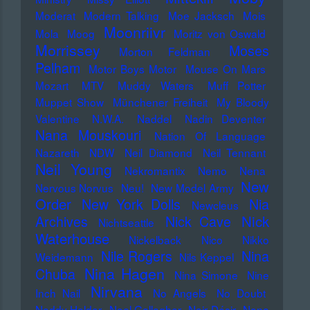
Moderat
Modern Talking
Moe Jacksch
Mois
Moonriivr
Mola
Moog
Moritz von Oswald
Morrissey
Moses
Morton Feldman
Pelham
Motor Boys Motor
Mouse On Mars
Mozart
MTV
Muddy Waters
Muff Potter
Muppet Show
Münchener Freiheit
My Bloody
Valentine
N.W.A.
Naddel
Nadin Deventer
Nana Mouskouri
Nation Of Language
Nazareth
NDW
Neil Diamond
Neil Tennant
Neil Young
Nekromantix
Nemo
Nena
New
Nervous Norvus
Neu!
New Model Army
Order
New York Dolls
Nia
Newcleus
Nick
Archives
Nick Cave
Nichtseattle
Waterhouse
Nickelback
Nico
Nikko
Nile Rogers
Nina
Weidemann
Nils Keppel
Nina Hagen
Chuba
Nina Simone
Nine
Nirvana
Inch Nail
No Angels
No Doubt
Noddy Holder
Noel Gallagher
Noir Désir
Nono