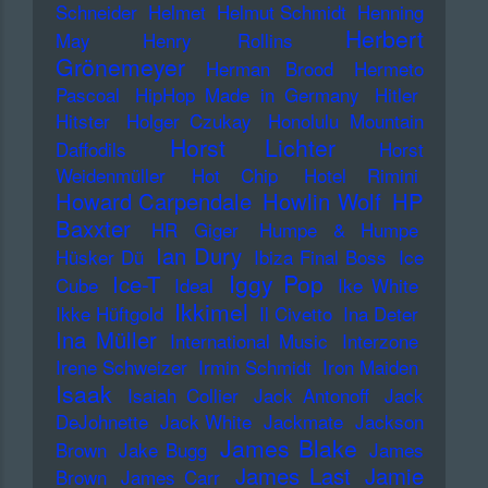
Schneider
Helmet
Helmut Schmidt
Henning
Herbert
May
Henry Rollins
Grönemeyer
Herman Brood
Hermeto
Pascoal
HipHop Made in Germany
Hitler
Hitster
Holger Czukay
Honolulu Mountain
Horst Lichter
Daffodils
Horst
Weidenmüller
Hot Chip
Hotel Rimini
Howard Carpendale
Howlin Wolf
HP
Baxxter
HR Giger
Humpe & Humpe
Ian Dury
Hüsker Dü
Ibiza Final Boss
Ice
Iggy Pop
Ice-T
Cube
Ideal
Ike White
Ikkimel
Ikke Hüftgold
Il Civetto
Ina Deter
Ina Müller
International Music
Interzone
Irene Schweizer
Irmin Schmidt
Iron Maiden
Isaak
Isaiah Collier
Jack Antonoff
Jack
DeJohnette
Jack White
Jackmate
Jackson
James Blake
Brown
Jake Bugg
James
James Last
Jamie
Brown
James Carr