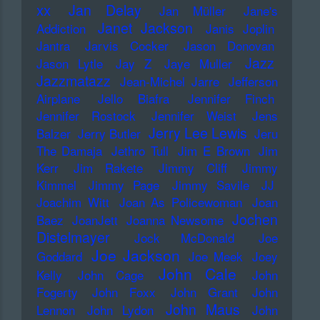
xx
Jan Delay
Jan Müller
Jane's
Janet Jackson
Addiction
Janis Joplin
Jantra
Jarvis Cocker
Jason Donovan
Jazz
Jason Lytle
Jay Z
Jaye Muller
Jazzmatazz
Jean-Michel Jarre
Jefferson
Airplane
Jello Biafra
Jennifer Finch
Jennifer Rostock
Jennifer Weist
Jens
Jerry Lee Lewis
Balzer
Jerry Butler
Jeru
The Damaja
Jethro Tull
Jim E Brown
Jim
Kerr
Jim Rakete
Jimmy Cliff
Jimmy
Kimmel
Jimmy Page
Jimmy Savile
JJ
Joachim Witt
Joan As Policewoman
Joan
Jochen
Baez
JoanJett
Joanna Newsome
Distelmayer
Jock McDonald
Joe
Joe Jackson
Goddard
Joe Meek
Joey
John Cale
Kelly
John Cage
John
Fogerty
John Foxx
John Grant
John
John Maus
Lennon
John Lydon
John