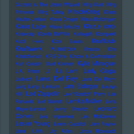
Gizzard & The Lizard Wizard
KIng Kurt
KIng
KItschKrieg
Princess
KIng Tubby
Klaas
Heufer-Umlauf
Klaus Dinger
Klaus Doldinger
Klez.e
Klaus Lage
Klaus Schulze
KMD
Kneecap
Koefte DeVille
Kollegah
Kompakt
Kraftklub
Kool Herc
Kool Savas
Kraftwerk
Krautrock
Kreator
Kris
Kristofferson
KRS-One
Kruder & Dorfmeister
Kylie Minogue
Kurt Cobain
Kurt Krömer
Lady Gaga
La Lom
L.A. Priest
L7
Lana Del Rey
Laibach
Lana Del Reyy
Lars Eidinger
Lang Lang
Lankum
Lauryn
Led Zeppelin
Hill
Lee "Scratch" Perry
Lee
Lemke/Müller
Ranaldo
Leif Garrett
Lena
Leonard
Meyer-Landrut
Lenny Kravitz
Cohen
Les Impremes
Les McKeown
Lester Young
Lewis Capaldi
Liam Payne
Liars
Lilith
Lily Allen
Linda Ronstadt