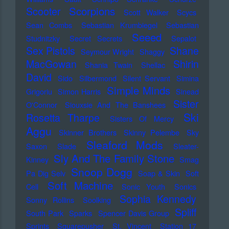
Scorpions
Scooter
Scott Walker
Scycs
Sean Combs
Sebastian Krumbiegel
Sebastian
Seeed
Studnitzky
Secret Secrets
Sepalot
Sex Pistols
Shane
Seymour Wright
Shaggy
MacGowan
Shirin
Shania Twain
Shellac
David
Sido
Silbermond
Silent Servant
Simina
Simple Minds
Grigoriu
Simon Harris
Sinead
Sister
O'Connor
Siouxsie And The Banshees
Ski
Rosetta Tharpe
Sisters Of Mercy
Aggu
Skinner Brothers
Skinny Pelembe
Sky
Sleaford Mods
Saxon
Slade
Sleater-
Sly And The Family Stone
Kinney
Smag
Snoop Dogg
Pa Dig Selv
Soap & Skin
Soft
Soft Machine
Cell
Sonic Youth
Sonics
Sophia Kennedy
Sonny Rollins
Soolking
Spliff
South Park
Sparks
Spencer Davis Group
Sprints
Squarepusher
St. Vincent
Station 17