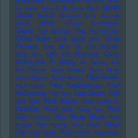
Norah
La Grinta
Noori & His Dorpa Band
Jones
Notdurft
Notorious B.I.G.
Nouvelle
Vague
NSYNC
O-Town
O.J.Simpson
Oasis
Odd Beholder
Olga Reznichenko
Olivia Dean
Omar
Olivia Newton John
Romero
Omer Klein Trio
One Direction
Ozzy
Otto von Bismarck
Oskar Sala
Osbourne
P. Diddy
P.J. Harvey
Pan
Tau
Pankow
Papo Yoplack
Parov Stelar
Patti Smith
Patrick Wagner
Patrick Walden
Paul Kalkbrenner
Paul
Paul Heaton
McCartney
Paul Simon
Paul
Paul Nero
Paul Weller
van Dyk
Paula Hartmann
Pere
Peaches
Pearl Jam
Peggy Gou
Pet Shop Boys
Ubu
Perrecy
Pete
Peter
Seeger
Peter Doherty
Peter Evans
Fox
Peter Hein
Peter Green
Peter Hook