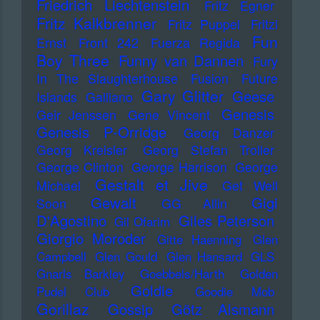
Friedrich Liechtenstein
Fritz Egner
Fritz Kalkbrenner
Fritz Puppel
Fritzi
Fun
Ernst
Front 242
Fuerza Regida
Boy Three
Funny van Dannen
Fury
In The Slaughterhouse
Fusion
Future
Gary Glitter
Geese
Islands
Galliano
Genesis
Geir Jenssen
Gene Vincent
Genesis P-Orridge
Georg Danzer
Georg Kreisler
Georg Stefan Troller
George Clinton
George Harrison
George
Gestalt et Jive
Michael
Get Well
Gewalt
Gigi
Soon
GG Allin
D'Agostino
Giles Peterson
Gil Ofarim
Giorgio Moroder
Gitte Haenning
Glen
Campbell
Glen Gould
Glen Hansard
GLS
Gnarls Barkley
Goebbels/Harth
Golden
Goldie
Pudel Club
Goodie Mob
Gorillaz
Gossip
Götz Alsmann