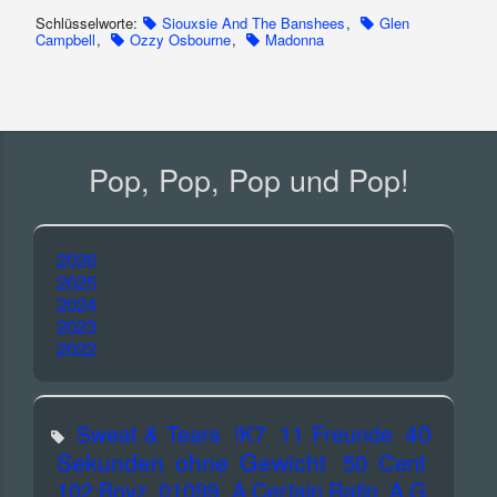
Schlüsselworte:
Siouxsie And The Banshees
,
Glen
Campbell
,
Ozzy Osbourne
,
Madonna
Pop, Pop, Pop und Pop!
2026
2025
2024
2023
2022
40
Sweat & Tears
!K7
11 Freunde
Sekunden ohne Gewicht
50 Cent
102 Boyz
01099
A Certain Ratio
A.G.