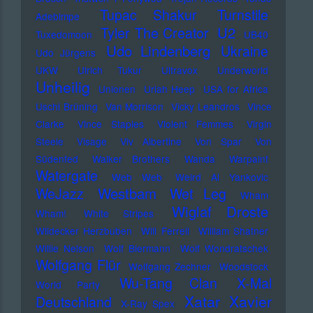
Tupac Shakur
Turnstile
Adebimpe
U2
Tyler The Creator
Tuxedomoon
UB40
Udo Lindenberg
Ukraine
Udo Jürgens
UKW
Ulrich Tukur
Ultravox
Underworld
Unheilig
Unionen
Uriah Heep
USA for Africa
Uschi Brüning
Van Morrison
Vicky Leandros
Vince
Clarke
Vince Staples
Violent Femmes
Virgin
Steele
Visage
Viv Albertine
Von Spar
Von
Südenfed
Walker Brothers
Wanda
Warpaint
Watergate
Web Web
Weird Al Yankovic
Westbam
WeJazz
Wet Leg
Wham
Wiglaf Droste
Wham!
White Stripes
Wildecker Herzbuben
Will Ferrell
William Shatner
Willie Nelson
Wolf Biermann
Wolf Wondratschek
Wolfgang Flür
Wolfgang Zechner
Woodstock
Wu-Tang Clan
X-Mal
World Party
Xatar
Xavier
Deutschland
X-Ray Spex