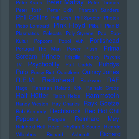
Peter Maffay
Peter Kraus
Peter Thomas
Peter Tosh
Petter Eldh
Pharoah Sanders
Phil Collins
Phil Lesh
Phil Spector
Photek
Pink Floyd
Pietro Lombardi
Pitbull
Plan B
Plasmatics
Polecats
Poly Styrene
Pop
Pop-
Portishead
Kultur
Popcorn
Popol Vuh
Primal
Portugal The Man
Power Plush
Prince
Scream
Priscilla Presley
Psychic
Psychobilly
Puhdys
TV
Puff Daddy
Pulp
Quincy Jones
Pussy Riot
Questlove
Radiohead
R.E.M.
RAF
Raekwon
Rage
Rahsaan Roland Kirk
Rainald Grebe
Ralf Hütter
Rammstein
Ralph Heidel
Rayk Goetze
Randy Weston
Ray Charles
Rechtsrock
Red Hot Chili
Reb Kennedy
Peppers
Reinhard Mey
Reggae
Reinhold Heil
Rezo
Rhythm & Sound
Ricardo
Richard
Villalobos
Richard Ashcroft