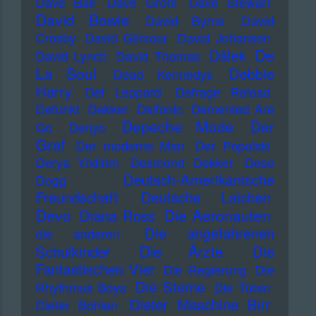
Dave Ball
Dave Grohl
Dave Stewart
David Bowie
David Byrne
David
Crosby
David Gilmour
David Johansen
De
Dälek
David Lynch
David Thomas
La Soul
Debbie
Dead Kennedys
Harry
Def Leppard
Defrage Reload
Defunkt
Dekker
Delfonic
Demented Are
Depeche Mode
Der
Go
Denyo
Graf
Der moderne Man
Der Popolski
Derya Yildirim
Desmond Dekker
Deso
Deutsch-Amerikanische
Dogg
Freundschaft
Deutsche Laichen
Devo
Die Aeronauten
Diana Ross
Die angefahrenen
die anderen
Die Ärzte
Schulkinder
Die
Fantastischen Vier
Die Regierung
Die
Die Sterne
Rhythmus Boys
Die Türen
Dieter Maschine Birr
Dieter Bohlen