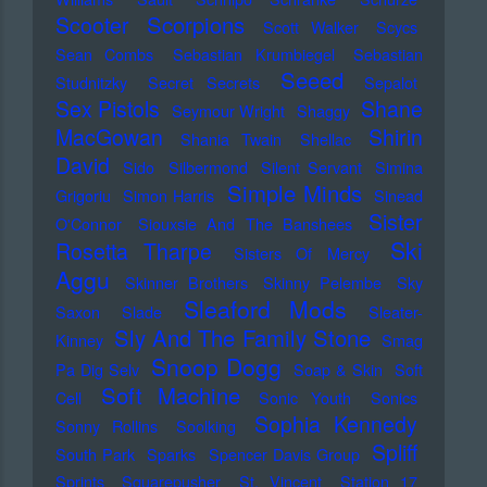
Scorpions
Scooter
Scott Walker
Scycs
Sean Combs
Sebastian Krumbiegel
Sebastian
Seeed
Studnitzky
Secret Secrets
Sepalot
Sex Pistols
Shane
Seymour Wright
Shaggy
MacGowan
Shirin
Shania Twain
Shellac
David
Sido
Silbermond
Silent Servant
Simina
Simple Minds
Grigoriu
Simon Harris
Sinead
Sister
O'Connor
Siouxsie And The Banshees
Ski
Rosetta Tharpe
Sisters Of Mercy
Aggu
Skinner Brothers
Skinny Pelembe
Sky
Sleaford Mods
Saxon
Slade
Sleater-
Sly And The Family Stone
Kinney
Smag
Snoop Dogg
Pa Dig Selv
Soap & Skin
Soft
Soft Machine
Cell
Sonic Youth
Sonics
Sophia Kennedy
Sonny Rollins
Soolking
Spliff
South Park
Sparks
Spencer Davis Group
Sprints
Squarepusher
St. Vincent
Station 17