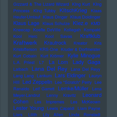
Gizzard & The Lizard Wizard
KIng Kurt
KIng
KItschKrieg
Princess
KIng Tubby
Klaas
Heufer-Umlauf
Klaus Dinger
Klaus Doldinger
Klez.e
Klaus Lage
Klaus Schulze
KMD
Kneecap
Koefte DeVille
Kollegah
Kompakt
Kraftklub
Kool Herc
Kool Savas
Kraftwerk
Krautrock
Kreator
Kris
Kristofferson
KRS-One
Kruder & Dorfmeister
Kylie Minogue
Kurt Cobain
Kurt Krömer
Lady Gaga
La Lom
L.A. Priest
L7
Lana Del Rey
Laibach
Lana Del Reyy
Lars Eidinger
Lang Lang
Lankum
Lauryn
Led Zeppelin
Hill
Lee "Scratch" Perry
Lee
Lemke/Müller
Ranaldo
Leif Garrett
Lena
Leonard
Meyer-Landrut
Lenny Kravitz
Cohen
Les Impremes
Les McKeown
Lester Young
Lewis Capaldi
Liam Payne
Liars
Lilith
Lily Allen
Linda Ronstadt