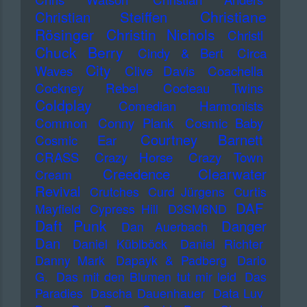
Christiane
Christian Steiffen
Rösinger
Christin Nichols
Christl
Chuck Berry
Cindy & Bert
Circa
City
Waves
Clive Davis
Coachella
Cockney Rebel
Cocteau Twins
Coldplay
Comedian Harmonists
Common
Conny Plank
Cosmic Baby
Courtney Barnett
Cosmic Ear
CRASS
Crazy Horse
Crazy Town
Creedence Clearwater
Cream
Revival
Crutches
Curd Jürgens
Curtis
DAF
Mayfield
Cypress Hill
D3SM6ND
Daft Punk
Danger
Dan Auerbach
Dan
Daniel Küblböck
Daniel Richter
Danny Mark
Dapayk & Padberg
Dario
G.
Das mit den Blumen tut mir leid
Das
Paradies
Dascha Dauenhauer
Data Luv