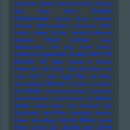
Schneider
Helmet
Helmut Schmidt
Henning
Herbert
May
Henry Rollins
Grönemeyer
Herman Brood
Hermeto
Pascoal
HipHop Made in Germany
Hitler
Hitster
Holger Czukay
Honolulu Mountain
Horst Lichter
Daffodils
Horst
Weidenmüller
Hot Chip
Hotel Rimini
Howard Carpendale
Howlin Wolf
HP
Baxxter
HR Giger
Humpe & Humpe
Ian Dury
Hüsker Dü
Ibiza Final Boss
Ice
Iggy Pop
Ice-T
Cube
Ideal
Ike White
Ikkimel
Ikke Hüftgold
Il Civetto
Ina Deter
Ina Müller
International Music
Interzone
Irene Schweizer
Irmin Schmidt
Iron Maiden
Isaak
Isaiah Collier
Jack Antonoff
Jack
DeJohnette
Jack White
Jackmate
Jackson
James Blake
Brown
Jake Bugg
James
James Last
Jamie
Brown
James Carr