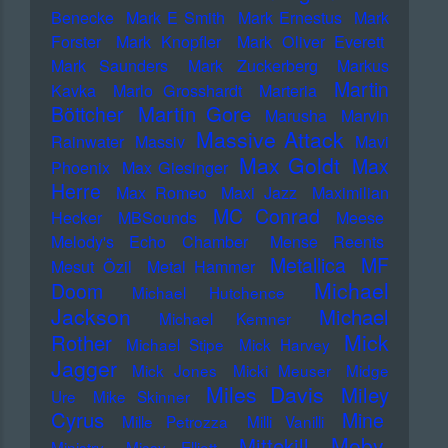
Benecke
Mark E Smith
Mark Ernestus
Mark
Forster
Mark Knopfler
Mark Oliver Everett
Mark Saunders
Mark Zuckerberg
Markus
Martin
Kavka
Marlo Grosshardt
Marteria
Martin Gore
Böttcher
Marusha
Marvin
Massive Attack
Rainwater
Massiv
Mavi
Max Goldt
Max
Phoenix
Max Giesinger
Herre
Max Romeo
Maxi Jazz
Maximilian
MC Conrad
Hecker
MBSounds
Meese
Melody's Echo Chamber
Mense Reents
Metallica
MF
Mesut Özil
Metal Hammer
Michael
Doom
Michael Hutchence
Jackson
Michael
Michael Kemner
Mick
Rother
Michael Stipe
Mick Harvey
Jagger
Mick Jones
Micki Meuser
Midge
Miles Davis
Miley
Ure
Mike Skinner
Cyrus
Mine
Mille Petrozza
Milli Vanilli
Moby
Mittekill
Ministry
Missy Elliott