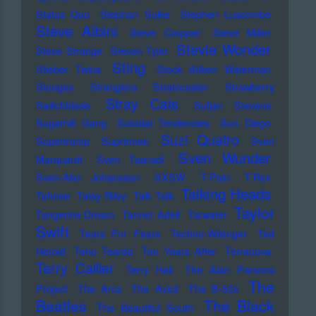
Status Quo
Stephan Sulke
Stephen Luscombe
Steve Albini
Steve Cropper
Steve Miller
Stevie Wonder
Steve Strange
Steven Tyler
Sting
Stieber Twins
Stock Aitken Waterman
Stooges
Stranglers
Stratocaster
Strawberry
Stray Cats
Switchblade
Sufjan Stevens
Sugarhill Gang
Suicidal Tendencies
Sun Diego
Suzi Quatro
Supertramp
Supremes
Sven
Sven Wunder
Marquardt
Sven Tasnadi
Sven-Ake Johansson
SXSW
T-Pain
T.Rex
Talking Heads
Tahnee
Talay Riley
Talk Talk
Taylor
Tangerine Dream
Tanner Adell
Tarwater
Swift
Tears For Fears
Techno-Wikinger
Ted
Herold
Teho Teardo
Ten Years After
Terranova
Terry Callier
Terry Hall
The Alan Parsons
The
Project
The Arcs
The Avicii
The B-52s
Beatles
The Black
The Beautiful South