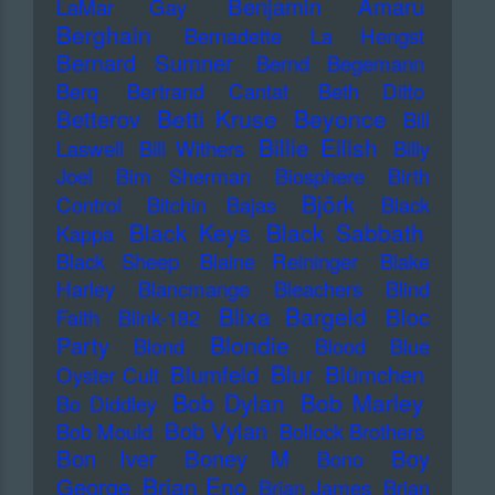
Benjamin Amaru
LaMar Gay
Berghain
Bernadette La Hengst
Bernard Sumner
Bernd Begemann
Berq
Bertrand Cantat
Beth Ditto
Betti Kruse
Beyonce
Betterov
Bill
Billie Eilish
Laswell
Bill Withers
Billy
Joel
Bim Sherman
Biosphere
Birth
Björk
Control
Bitchin Bajas
Black
Black Keys
Black Sabbath
Kappa
Black Sheep
Blaine Reininger
Blake
Harley
Blancmange
Bleachers
Blind
Blixa Bargeld
Bloc
Faith
Blink-182
Blondie
Party
Blond
Blood
Blue
Blur
Blumfeld
Blümchen
Oyster Cult
Bob Dylan
Bob Marley
Bo Diddley
Bob Vylan
Bob Mould
Bollock Brothers
Bon Iver
Boney M
Boy
Bono
Brian Eno
George
Brian James
Brian