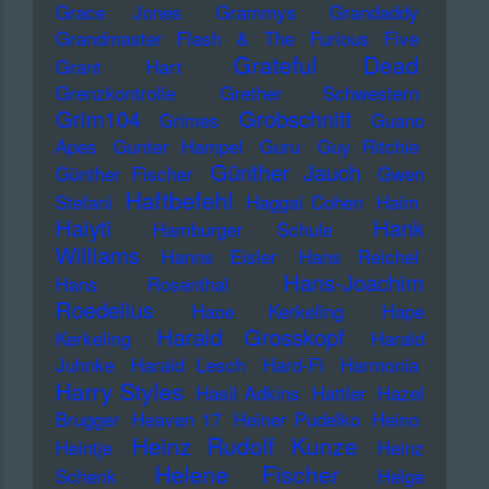
Grace Jones
Grammys
Grandaddy
Grandmaster Flash & The Furious Five
Grateful Dead
Grant Hart
Grenzkontrolle
Grether Schwestern
Grim104
Grobschnitt
Grimes
Guano
Apes
Gunter Hampel
Guru
Guy Ritchie
Günther Jauch
Günther Fischer
Gwen
Haftbefehl
Stefani
Haggai Cohen
Haim
Haiyti
Hank
Hamburger Schule
Williams
Hanns Eisler
Hans Reichel
Hans-Joachim
Hans Rosenthal
Roedelius
Haoe Kerkeling
Hape
Harald Grosskopf
Kerkeling
Harald
Juhnke
Harald Lesch
Hard-Fi
Harmonia
Harry Styles
Hasil Adkins
Hattler
Hazel
Brugger
Heaven 17
Heiner Pudelko
Heino
Heinz Rudolf Kunze
Heintje
Heinz
Helene Fischer
Schenk
Helge