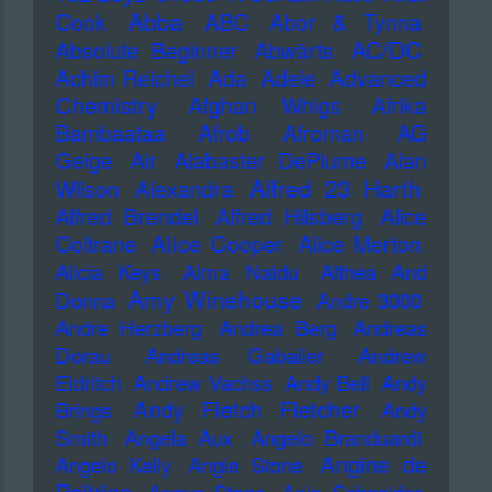
Abba
Cook
ABC
Abor & Tynna
AC/DC
Absolute Beginner
Abwärts
Advanced
Achim Reichel
Ada
Adele
Chemistry
Afghan Whigs
Afrika
Bambaataa
Afrob
Afroman
AG
Geige
Air
Alabaster DePlume
Alan
Alfred 23 Harth
Wilson
Alexandra
Alfred Brendel
Alfred Hilsberg
Alice
Alice Cooper
Coltrane
Alice Merton
Alicia Keys
Alma Naidu
Althea And
Amy Winehouse
Donna
Andre 3000
Andre Herzberg
Andrea Berg
Andreas
Dorau
Andreas Gabalier
Andrew
Eldritch
Andrew Vachss
Andy Bell
Andy
Andy Fletch Fletcher
Brings
Andy
Smith
Angela Aux
Angelo Branduardi
Angine de
Angelo Kelly
Angie Stone
Poitrine