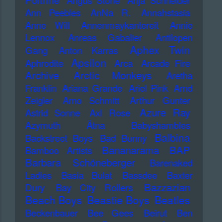
Angus Stone
Anja Schneider
Ann Peebles
AnNa R.
Annahstasia
Anne Will
Annenmaykantereit
Annie
Lennox
Anreas Gabalier
Antilopen
Aphex Twin
Gang
Anton Karras
Apsilon
Aphrodite
Arca
Arcade Fire
Archive
Arctic Monkeys
Aretha
Franklin
Ariana Grande
Ariel Pink
Arnd
Zeigler
Arno Schmitt
Arthur Gunter
Azure Ray
Astrid Sonne
Axl Rose
Azymuth
Ätna
Babyshambles
Balbina
Backstreet Boys
Bad Bunny
Bananarama
BAP
Bamboo Artists
Barbara Schöneberger
Barenaked
Ladies
Basia Bulat
Bassdee
Baxter
Bazzazian
Dury
Bay City Rollers
Beach Boys
Beastie Boys
Beatles
Beckenbauer
Bee Gees
Beirut
Ben