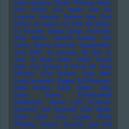
Dieter Thomas Heck
Dieter Moebius
DiIV
DIKKA
Dire Straits
Dirk von
Lowtzow
Disarstar
Disaster Area
Dixie
DJ Koze
DJ Hell
Chicks
DJ Fetisch
DJ Tomcraft
Django Django
Doctorella
Dolly Parton
Dominik Eulberg
Don
Donna Summer
Cherry
Dopplereffekt
Dr Dre
DPP
Dota
Dr Demento
Dr
John
Dr Motte
Drake
DSDS
Duane
Eddy
Dub Spencer & Trance Hill
Duke
Ellington
Duke Pearson
Duke Reid
Ed Sheeran
Eagles
Dusty Springfield
Eddie Murphy
Eddie Vedder
Eden
Einstürzende
Golan
Editors
Neubauten
Electric Light Orchestra
Elon Musk
Electronic
Ella Fitzgerald
Elton John
Elvis
Elvis Costello
Presley
Embryo
Emerson Lake And