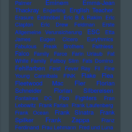
Eminem
Emma-Jean
Palmer
Thackray
English Teacher
Engerling
Erasure
Erdmöbel
Eric B & Rakim
Eric
Clapton
Eric Drew Feldman
Erste
ESC
Allgemeine Verunsicherung
Etta
James
Eugen Cicero
Eurythmics
Fabulous Freak Brothers
Faithless
Falco
Family
Farce
Farin Urlaub
Fat
White Family
Fatboy Slim
Fats Domino
Fehlfarben
Feist
Fever Ray
Fil
Fine
Flake
Flea
Young Cannibals
FINK
Fler
Fleetwood Mac
Florian
Schneider
Florian Silbereisen
Foo Fighters
Fontaines DC
Fran
Lebowitz
Frank Farian
Frank Laufenberg
Frank Sinatra
Frank
Frank Ocean
Frank Zappa
Spilker
Franz
Ferdinand
Frau Lehmann
Fred und Luna