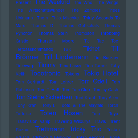
The Weeknd
Present
The Who
The Wings
The Wirtschaftswunder
The Zombies
Thees
Uhlmann
Them
Thilo Mischke
Thirty Seconds To
Mars
Thomas D
Thomas Gottschalk
Thomas
Pynchon
Thomas Stein
Thompson
Throbbing
Gristle
Thurston Moore
Tic Tac Toe
Till
Tikhet
Tiefbasskommando TBK
Brönner
Till Lindemann
Tim Buckley
Timmy
Timewarp
Timo Lassy
Tina Turner
Toby
Tocotronic
Tokio Hotel
Keith
Tokens
Tom Odell
Tom Gerhardt
Tom Lehrer
Tom
Robinson
Tom T. Hall
Tom Tom Club
Tommy Cash
Ton Steine Scherben
Toni Krahl
Tony Allen
Tony Krahl
Tony-L
Toots & The Maytals
Torch
Toten Hosen
Tortoise
Toto
Toya
Transvision Vamp
Traveling Wilburys
Travis
Trent
Trettmann
Trio
Tricky
Reznor
Tristan
Brusch
Tristwch Y Fenywod
Trojan Records
Tunde