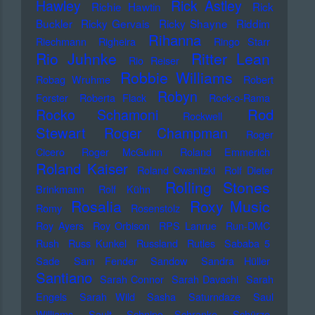
Hawley
Rick Astley
Richie Hawtin
Rick
Buckler
Ricky Gervais
Ricky Shayne
Riddim
Rihanna
Riechmann
Righeira
Ringo Starr
Rio Juhnke
Ritter Lean
Rio Reiser
Robbie Williams
Robag Wruhme
Robert
Robyn
Forster
Roberta Flack
Rock-o-Rama
Rod
Rocko Schamoni
Rockwell
Stewart
Roger Champman
Roger
Cicero
Roger McGuinn
Roland Emmerich
Roland Kaiser
Roland Owsnitzki
Rolf Dieter
Rolling Stones
Brinkmann
Rolf Kühn
Rosalia
Roxy Music
Romy
Rosenstolz
Roy Ayers
Roy Orbison
RPS Lanrue
Run-DMC
Rush
Russ Kunkel
Russland
Rutles
Sababa 5
Sade
Sam Fender
Sandow
Sandra Hüller
Santiano
Sarah Connor
Sarah Davachi
Sarah
Engels
Sarah Wild
Sasha
Saturndaze
Saul
Williams
Sault
Schnipo Schranke
Schürze