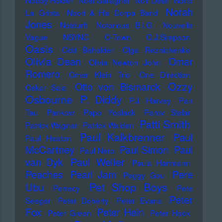
Noddy Holder
Noel Gallagher
Noir Désir
Nono
Norah
La Grinta
Noori & His Dorpa Band
Jones
Notdurft
Notorious B.I.G.
Nouvelle
Vague
NSYNC
O-Town
O.J.Simpson
Oasis
Odd Beholder
Olga Reznichenko
Olivia Dean
Omar
Olivia Newton John
Romero
Omer Klein Trio
One Direction
Ozzy
Otto von Bismarck
Oskar Sala
Osbourne
P. Diddy
P.J. Harvey
Pan
Tau
Pankow
Papo Yoplack
Parov Stelar
Patti Smith
Patrick Wagner
Patrick Walden
Paul Kalkbrenner
Paul
Paul Heaton
McCartney
Paul Simon
Paul
Paul Nero
Paul Weller
van Dyk
Paula Hartmann
Pere
Peaches
Pearl Jam
Peggy Gou
Pet Shop Boys
Ubu
Perrecy
Pete
Peter
Seeger
Peter Doherty
Peter Evans
Fox
Peter Hein
Peter Green
Peter Hook