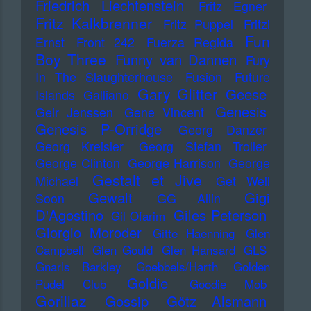
Friedrich Liechtenstein
Fritz Egner
Fritz Kalkbrenner
Fritz Puppel
Fritzi
Fun
Ernst
Front 242
Fuerza Regida
Boy Three
Funny van Dannen
Fury
In The Slaughterhouse
Fusion
Future
Gary Glitter
Geese
Islands
Galliano
Genesis
Geir Jenssen
Gene Vincent
Genesis P-Orridge
Georg Danzer
Georg Kreisler
Georg Stefan Troller
George Clinton
George Harrison
George
Gestalt et Jive
Michael
Get Well
Gewalt
Gigi
Soon
GG Allin
D'Agostino
Giles Peterson
Gil Ofarim
Giorgio Moroder
Gitte Haenning
Glen
Campbell
Glen Gould
Glen Hansard
GLS
Gnarls Barkley
Goebbels/Harth
Golden
Goldie
Pudel Club
Goodie Mob
Gorillaz
Gossip
Götz Alsmann