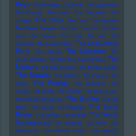
Keys
The Bluebells
The Byrds
The Carpenters
The Champs
The Clash
The Colourfield
The
The Cure
Cramps
The Curs
The Damned
The Divine Comedy
The Eels
The Fall
The Five
Keys
The Fugees
The Hives
The Jam
The
The Last Dinner
Ladybirds
The Lambrini Girls
Party
The Libertines
The Lathums
The
The
Louvin Brothers
The Man They Could'nt Hang
Meteors
The Moody Blues
The Murder Capital
The Notwist
The Platters
The Pogues
The
The Prodigy
Police
The Residents
The
Routes
The Seeds
The Selecter
The Sha La Das
The Smiths
The Smashing Pumpkins
The Soft
The Stone
Moon
The Sound
The Specials
Roses
The Velvet
The Streets
The Strokes
Underground
The Ventures
The Verve
The
Walkabouts
The Weather Station
The Wedding