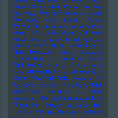
Moderat
Modern Talking
Moe Jacksch
Mois
Moonriivr
Mola
Moog
Moritz von Oswald
Morrissey
Moses
Morton Feldman
Pelham
Motor Boys Motor
Mouse On Mars
Mozart
MTV
Muddy Waters
Muff Potter
Muppet Show
Münchener Freiheit
My Bloody
Valentine
N.W.A.
Naddel
Nadin Deventer
Nana Mouskouri
Nation Of Language
Nazareth
NDW
Neil Diamond
Neil Tennant
Neil Young
Nekromantix
Nemo
Nena
New
Nervous Norvus
Neu!
New Model Army
Order
New York Dolls
Nia
Newcleus
Nick
Archives
Nick Cave
Nichtseattle
Waterhouse
Nickelback
Nico
Nikko
Nile Rogers
Nina
Weidemann
Nils Keppel
Nina Hagen
Chuba
Nina Simone
Nine
Nirvana
Inch Nail
No Angels
No Doubt