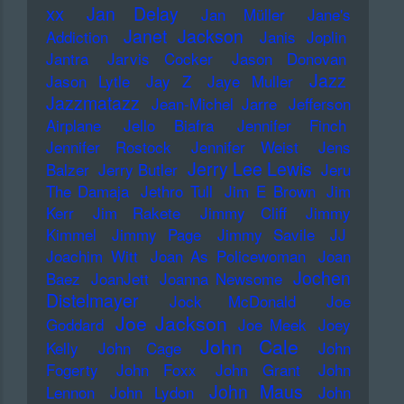
xx
Jan Delay
Jan Müller
Jane's
Janet Jackson
Addiction
Janis Joplin
Jantra
Jarvis Cocker
Jason Donovan
Jazz
Jason Lytle
Jay Z
Jaye Muller
Jazzmatazz
Jean-Michel Jarre
Jefferson
Airplane
Jello Biafra
Jennifer Finch
Jennifer Rostock
Jennifer Weist
Jens
Jerry Lee Lewis
Balzer
Jerry Butler
Jeru
The Damaja
Jethro Tull
Jim E Brown
Jim
Kerr
Jim Rakete
Jimmy Cliff
Jimmy
Kimmel
Jimmy Page
Jimmy Savile
JJ
Joachim Witt
Joan As Policewoman
Joan
Jochen
Baez
JoanJett
Joanna Newsome
Distelmayer
Jock McDonald
Joe
Joe Jackson
Goddard
Joe Meek
Joey
John Cale
Kelly
John Cage
John
Fogerty
John Foxx
John Grant
John
John Maus
Lennon
John Lydon
John