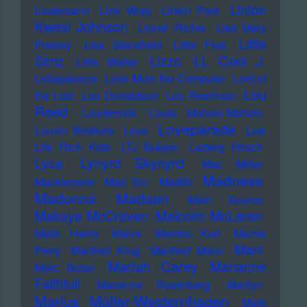
Linton
Lindemann
Link Wray
Linkin Park
Kwesi Johnson
Lionel Richie
Lisa Mary
Little
Presley
Lisa Stansfield
Little Feat
LL Cool J
Simz
Lizzo
Little Walter
Lollapalooza
Look Mum No Computer
Lord of
Lou
the Lost
Lou Donaldson
Lou Pearlman
Reed
Loudermilk
Louis Moholo-Moholo
Loveparade
Louvin Brothers
Love
Low
Life Rich Kids
LTJ Bukem
Ludwig Hirsch
Lyca
Lynyrd Skynyrd
Mac Miller
Madness
Macklemore
Mad Sin
Madlib
Madonna
Madsen
Main Source
Makaya McCraven
Malcolm McLaren
Malik Harris
Malva
Mambo Kurt
Mamie
Mani
Perry
Manfred Krug
Manfred Mann
Mariah Carey
Marianne
Marc Bolan
Faithfull
Marianne Rosenberg
Marilyn
Marius Müller-Westernhagen
Mark