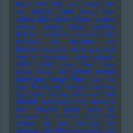
John Peel
Mayall
John Travolta
John
Johnny Cash
Zorn
Johnny Depp
Johnny Marr
Johnny Rotten
Jonathan
Jonathan
Jeremiah
Jonathan Meese
Richman
Jose
Joni Mitchell
Jonzun Crew
Joy
Gonzales
Joy Denalane
Division
Jörg Fauser
Jörg Stempel
Judas
Priest
Juli
Julia Meladin
Jumpa
Jungstötter
Justin Bieber
Jürgen Drews
Jürgen
K.I.Z.
Kae Tempest
Kamasi
Zeltinger
Kanye West
Washington
Karat
Karl
Kat Frankie
Bartos
Kate Bush
Kate Perry
Keith
Katja Ebstein
Kavinsky
Keith Jarrett
Richards
Kele Okereke
Kelela
Kemistry &
Kendrick Lamar
Storm
Kerstin Ott
Khruangbin
KI
KId Creole
KId P.
KIda
Ramadan
KIev Stingl
KIm Deal
KIm
KIm Wilde
Kardashian
KIng Crimson
KIng