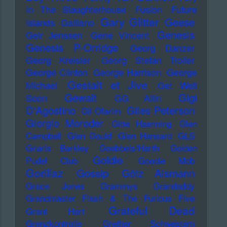
In The Slaughterhouse
Fusion
Future
Gary Glitter
Geese
Islands
Galliano
Genesis
Geir Jenssen
Gene Vincent
Genesis P-Orridge
Georg Danzer
Georg Kreisler
Georg Stefan Troller
George Clinton
George Harrison
George
Gestalt et Jive
Michael
Get Well
Gewalt
Gigi
Soon
GG Allin
D'Agostino
Giles Peterson
Gil Ofarim
Giorgio Moroder
Gitte Haenning
Glen
Campbell
Glen Gould
Glen Hansard
GLS
Gnarls Barkley
Goebbels/Harth
Golden
Goldie
Pudel Club
Goodie Mob
Gorillaz
Gossip
Götz Alsmann
Grace Jones
Grammys
Grandaddy
Grandmaster Flash & The Furious Five
Grateful Dead
Grant Hart
Grenzkontrolle
Grether Schwestern