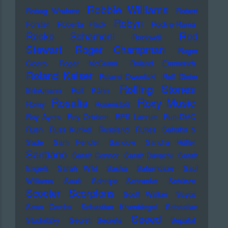
Robbie Williams
Robag Wruhme
Robert
Robyn
Forster
Roberta Flack
Rock-o-Rama
Rod
Rocko Schamoni
Rockwell
Stewart
Roger Champman
Roger
Cicero
Roger McGuinn
Roland Emmerich
Roland Kaiser
Roland Owsnitzki
Rolf Dieter
Rolling Stones
Brinkmann
Rolf Kühn
Rosalia
Roxy Music
Romy
Rosenstolz
Roy Ayers
Roy Orbison
RPS Lanrue
Run-DMC
Rush
Russ Kunkel
Russland
Rutles
Sababa 5
Sade
Sam Fender
Sandow
Sandra Hüller
Santiano
Sarah Connor
Sarah Davachi
Sarah
Engels
Sarah Wild
Sasha
Saturndaze
Saul
Williams
Sault
Schnipo Schranke
Schürze
Scorpions
Scooter
Scott Walker
Scycs
Sean Combs
Sebastian Krumbiegel
Sebastian
Seeed
Studnitzky
Secret Secrets
Sepalot