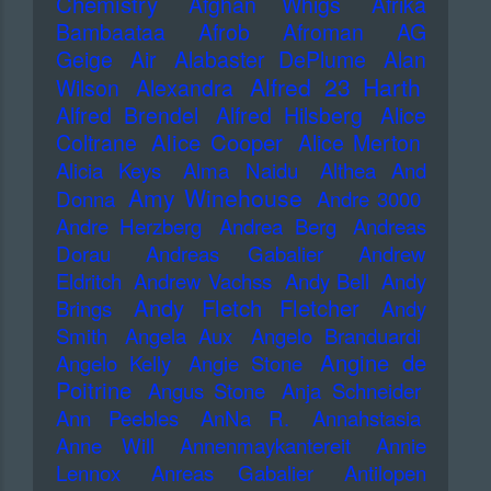
Chemistry
Afghan Whigs
Afrika
Bambaataa
Afrob
Afroman
AG
Geige
Air
Alabaster DePlume
Alan
Alfred 23 Harth
Wilson
Alexandra
Alfred Brendel
Alfred Hilsberg
Alice
Alice Cooper
Coltrane
Alice Merton
Alicia Keys
Alma Naidu
Althea And
Amy Winehouse
Donna
Andre 3000
Andre Herzberg
Andrea Berg
Andreas
Dorau
Andreas Gabalier
Andrew
Eldritch
Andrew Vachss
Andy Bell
Andy
Andy Fletch Fletcher
Brings
Andy
Smith
Angela Aux
Angelo Branduardi
Angine de
Angelo Kelly
Angie Stone
Poitrine
Angus Stone
Anja Schneider
Ann Peebles
AnNa R.
Annahstasia
Anne Will
Annenmaykantereit
Annie
Lennox
Anreas Gabalier
Antilopen