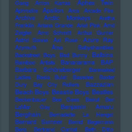
Aphex Twin
Gang
Anton Karras
Apsilon
Aphrodite
Arca
Arcade Fire
Archive
Arctic Monkeys
Aretha
Franklin
Ariana Grande
Ariel Pink
Arnd
Zeigler
Arno Schmitt
Arthur Gunter
Azure Ray
Astrid Sonne
Axl Rose
Azymuth
Ätna
Babyshambles
Balbina
Backstreet Boys
Bad Bunny
Bananarama
BAP
Bamboo Artists
Barbara Schöneberger
Barenaked
Ladies
Basia Bulat
Bassdee
Baxter
Bazzazian
Dury
Bay City Rollers
Beach Boys
Beastie Boys
Beatles
Beckenbauer
Bee Gees
Beirut
Ben
Benjamin Amaru
LaMar Gay
Berghain
Bernadette La Hengst
Bernard Sumner
Bernd Begemann
Berq
Bertrand Cantat
Beth Ditto