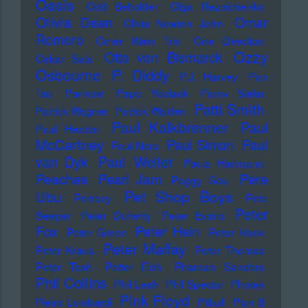
Oasis
Odd Beholder
Olga Reznichenko
Olivia Dean
Omar
Olivia Newton John
Romero
Omer Klein Trio
One Direction
Ozzy
Otto von Bismarck
Oskar Sala
Osbourne
P. Diddy
P.J. Harvey
Pan
Tau
Pankow
Papo Yoplack
Parov Stelar
Patti Smith
Patrick Wagner
Patrick Walden
Paul Kalkbrenner
Paul
Paul Heaton
McCartney
Paul Simon
Paul
Paul Nero
Paul Weller
van Dyk
Paula Hartmann
Pere
Peaches
Pearl Jam
Peggy Gou
Pet Shop Boys
Ubu
Perrecy
Pete
Peter
Seeger
Peter Doherty
Peter Evans
Fox
Peter Hein
Peter Green
Peter Hook
Peter Maffay
Peter Kraus
Peter Thomas
Peter Tosh
Petter Eldh
Pharoah Sanders
Phil Collins
Phil Lesh
Phil Spector
Photek
Pink Floyd
Pietro Lombardi
Pitbull
Plan B