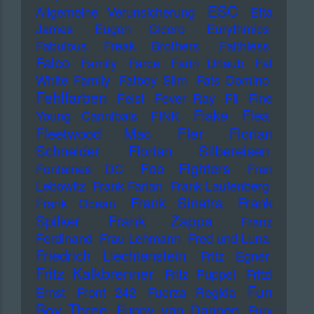
ESC
Allgemeine Verunsicherung
Etta
James
Eugen Cicero
Eurythmics
Fabulous Freak Brothers
Faithless
Falco
Family
Farce
Farin Urlaub
Fat
White Family
Fatboy Slim
Fats Domino
Fehlfarben
Feist
Fever Ray
Fil
Fine
Flake
Flea
Young Cannibals
FINK
Fler
Fleetwood Mac
Florian
Schneider
Florian Silbereisen
Foo Fighters
Fontaines DC
Fran
Lebowitz
Frank Farian
Frank Laufenberg
Frank Sinatra
Frank
Frank Ocean
Frank Zappa
Spilker
Franz
Ferdinand
Frau Lehmann
Fred und Luna
Friedrich Liechtenstein
Fritz Egner
Fritz Kalkbrenner
Fritz Puppel
Fritzi
Fun
Ernst
Front 242
Fuerza Regida
Boy Three
Funny van Dannen
Fury