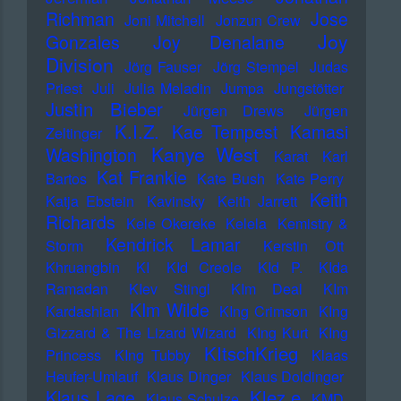
Richman
Jose
Joni Mitchell
Jonzun Crew
Joy
Gonzales
Joy Denalane
Division
Jörg Fauser
Jörg Stempel
Judas
Priest
Juli
Julia Meladin
Jumpa
Jungstötter
Justin Bieber
Jürgen Drews
Jürgen
K.I.Z.
Kae Tempest
Kamasi
Zeltinger
Kanye West
Washington
Karat
Karl
Kat Frankie
Bartos
Kate Bush
Kate Perry
Keith
Katja Ebstein
Kavinsky
Keith Jarrett
Richards
Kele Okereke
Kelela
Kemistry &
Kendrick Lamar
Storm
Kerstin Ott
Khruangbin
KI
KId Creole
KId P.
KIda
Ramadan
KIev Stingl
KIm Deal
KIm
KIm Wilde
Kardashian
KIng Crimson
KIng
Gizzard & The Lizard Wizard
KIng Kurt
KIng
KItschKrieg
Princess
KIng Tubby
Klaas
Heufer-Umlauf
Klaus Dinger
Klaus Doldinger
Klez.e
Klaus Lage
Klaus Schulze
KMD