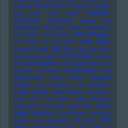
Kneecap
Koefte DeVille
Kollegah
Kompakt
Kraftklub
Kool Herc
Kool Savas
Kraftwerk
Krautrock
Kreator
Kris
Kristofferson
KRS-One
Kruder & Dorfmeister
Kylie Minogue
Kurt Cobain
Kurt Krömer
Lady Gaga
La Lom
L.A. Priest
L7
Lana Del Rey
Laibach
Lana Del Reyy
Lars Eidinger
Lang Lang
Lankum
Lauryn
Led Zeppelin
Hill
Lee "Scratch" Perry
Lee
Lemke/Müller
Ranaldo
Leif Garrett
Lena
Leonard
Meyer-Landrut
Lenny Kravitz
Cohen
Les Impremes
Les McKeown
Lester Young
Lewis Capaldi
Liam Payne
Liars
Lilith
Lily Allen
Linda Ronstadt
Linton
Lindemann
Link Wray
Linkin Park
Kwesi Johnson
Lionel Richie
Lisa Mary
Little
Presley
Lisa Stansfield
Little Feat
LL Cool J
Simz
Lizzo
Little Walter