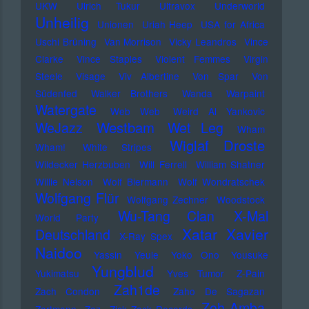
UKW
Ulrich Tukur
Ultravox
Underworld
Unheilig
Unionen
Uriah Heep
USA for Africa
Uschi Brüning
Van Morrison
Vicky Leandros
Vince
Clarke
Vince Staples
Violent Femmes
Virgin
Steele
Visage
Viv Albertine
Von Spar
Von
Südenfed
Walker Brothers
Wanda
Warpaint
Watergate
Web Web
Weird Al Yankovic
Westbam
WeJazz
Wet Leg
Wham
Wiglaf Droste
Wham!
White Stripes
Wildecker Herzbuben
Will Ferrell
William Shatner
Willie Nelson
Wolf Biermann
Wolf Wondratschek
Wolfgang Flür
Wolfgang Zechner
Woodstock
Wu-Tang Clan
X-Mal
World Party
Xatar
Xavier
Deutschland
X-Ray Spex
Naidoo
Yassin
Yeule
Yoko Ono
Yousuke
Yungblud
Yukimatsu
Yves Tumor
Z-Pain
Zah1de
Zach Condon
Zaho De Sagazan
Zoh Amba