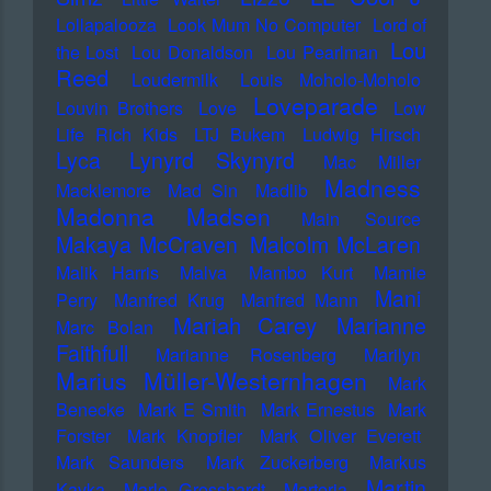
Lollapalooza
Look Mum No Computer
Lord of
Lou
the Lost
Lou Donaldson
Lou Pearlman
Reed
Loudermilk
Louis Moholo-Moholo
Loveparade
Louvin Brothers
Love
Low
Life Rich Kids
LTJ Bukem
Ludwig Hirsch
Lyca
Lynyrd Skynyrd
Mac Miller
Madness
Macklemore
Mad Sin
Madlib
Madonna
Madsen
Main Source
Makaya McCraven
Malcolm McLaren
Malik Harris
Malva
Mambo Kurt
Mamie
Mani
Perry
Manfred Krug
Manfred Mann
Mariah Carey
Marianne
Marc Bolan
Faithfull
Marianne Rosenberg
Marilyn
Marius Müller-Westernhagen
Mark
Benecke
Mark E Smith
Mark Ernestus
Mark
Forster
Mark Knopfler
Mark Oliver Everett
Mark Saunders
Mark Zuckerberg
Markus
Martin
Kavka
Marlo Grosshardt
Marteria