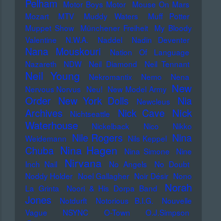
Pelham
Motor Boys Motor
Mouse On Mars
Mozart
MTV
Muddy Waters
Muff Potter
Muppet Show
Münchener Freiheit
My Bloody
Valentine
N.W.A.
Naddel
Nadin Deventer
Nana Mouskouri
Nation Of Language
Nazareth
NDW
Neil Diamond
Neil Tennant
Neil Young
Nekromantix
Nemo
Nena
New
Nervous Norvus
Neu!
New Model Army
Order
New York Dolls
Nia
Newcleus
Nick
Archives
Nick Cave
Nichtseattle
Waterhouse
Nickelback
Nico
Nikko
Nile Rogers
Nina
Weidemann
Nils Keppel
Nina Hagen
Chuba
Nina Simone
Nine
Nirvana
Inch Nail
No Angels
No Doubt
Noddy Holder
Noel Gallagher
Noir Désir
Nono
Norah
La Grinta
Noori & His Dorpa Band
Jones
Notdurft
Notorious B.I.G.
Nouvelle
Vague
NSYNC
O-Town
O.J.Simpson