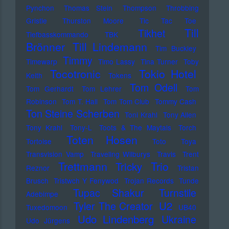
Pynchon
Thomas Stein
Thompson
Throbbing
Gristle
Thurston Moore
Tic Tac Toe
Till
Tikhet
Tiefbasskommando TBK
Brönner
Till Lindemann
Tim Buckley
Timmy
Timewarp
Timo Lassy
Tina Turner
Toby
Tocotronic
Tokio Hotel
Keith
Tokens
Tom Odell
Tom Gerhardt
Tom Lehrer
Tom
Robinson
Tom T. Hall
Tom Tom Club
Tommy Cash
Ton Steine Scherben
Toni Krahl
Tony Allen
Tony Krahl
Tony-L
Toots & The Maytals
Torch
Toten Hosen
Tortoise
Toto
Toya
Transvision Vamp
Traveling Wilburys
Travis
Trent
Trettmann
Trio
Tricky
Reznor
Tristan
Brusch
Tristwch Y Fenywod
Trojan Records
Tunde
Tupac Shakur
Turnstile
Adebimpe
U2
Tyler The Creator
Tuxedomoon
UB40
Udo Lindenberg
Ukraine
Udo Jürgens