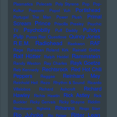
Plasmatics
Polecats
Poly Styrene
Pop
Pop-
Portishead
Kultur
Popcorn
Popol Vuh
Primal
Portugal The Man
Power Plush
Prince
Scream
Priscilla Presley
Psychic
Psychobilly
Puhdys
TV
Puff Daddy
Pulp
Quincy Jones
Pussy Riot
Questlove
Radiohead
R.E.M.
RAF
Raekwon
Rage
Rahsaan Roland Kirk
Rainald Grebe
Ralf Hütter
Rammstein
Ralph Heidel
Rayk Goetze
Randy Weston
Ray Charles
Rechtsrock
Red Hot Chili
Reb Kennedy
Peppers
Reinhard Mey
Reggae
Reinhold Heil
Rezo
Rhythm & Sound
Ricardo
Richard
Villalobos
Richard Ashcroft
Hawley
Rick Astley
Richie Hawtin
Rick
Buckler
Ricky Gervais
Ricky Shayne
Riddim
Rihanna
Riechmann
Righeira
Ringo Starr
Rio Juhnke
Ritter Lean
Rio Reiser