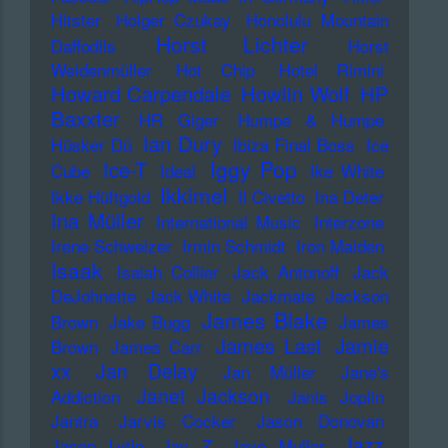
Hitster
Holger Czukay
Honolulu Mountain
Horst Lichter
Daffodils
Horst
Weidenmüller
Hot Chip
Hotel Rimini
Howard Carpendale
Howlin Wolf
HP
Baxxter
HR Giger
Humpe & Humpe
Ian Dury
Hüsker Dü
Ibiza Final Boss
Ice
Iggy Pop
Ice-T
Cube
Ideal
Ike White
Ikkimel
Ikke Hüftgold
Il Civetto
Ina Deter
Ina Müller
International Music
Interzone
Irene Schweizer
Irmin Schmidt
Iron Maiden
Isaak
Isaiah Collier
Jack Antonoff
Jack
DeJohnette
Jack White
Jackmate
Jackson
James Blake
Brown
Jake Bugg
James
James Last
Jamie
Brown
James Carr
xx
Jan Delay
Jan Müller
Jane's
Janet Jackson
Addiction
Janis Joplin
Jantra
Jarvis Cocker
Jason Donovan
Jazz
Jason Lytle
Jay Z
Jaye Muller