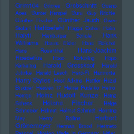
Grim104
Grobschnitt
Grimes
Guano
Apes
Gunter Hampel
Guru
Guy Ritchie
Günther Jauch
Günther Fischer
Gwen
Haftbefehl
Stefani
Haggai Cohen
Haim
Haiyti
Hank
Hamburger Schule
Williams
Hanns Eisler
Hans Reichel
Hans-Joachim
Hans Rosenthal
Roedelius
Haoe Kerkeling
Hape
Harald Grosskopf
Kerkeling
Harald
Juhnke
Harald Lesch
Hard-Fi
Harmonia
Harry Styles
Hasil Adkins
Hattler
Hazel
Brugger
Heaven 17
Heiner Pudelko
Heino
Heinz Rudolf Kunze
Heintje
Heinz
Helene Fischer
Schenk
Helge
Schneider
Helmet
Helmut Schmidt
Henning
Herbert
May
Henry Rollins
Grönemeyer
Herman Brood
Hermeto
Pascoal
HipHop Made in Germany
Hitler