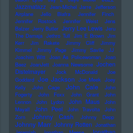
Jazzmatazz
Jean-Michel Jarre
Jefferson
Airplane
Jello Biafra
Jennifer Finch
Jennifer Rostock
Jennifer Weist
Jens
Jerry Lee Lewis
Balzer
Jerry Butler
Jeru
The Damaja
Jethro Tull
Jim E Brown
Jim
Kerr
Jim Rakete
Jimmy Cliff
Jimmy
Kimmel
Jimmy Page
Jimmy Savile
JJ
Joachim Witt
Joan As Policewoman
Joan
Jochen
Baez
JoanJett
Joanna Newsome
Distelmayer
Jock McDonald
Joe
Joe Jackson
Goddard
Joe Meek
Joey
John Cale
Kelly
John Cage
John
Fogerty
John Foxx
John Grant
John
John Maus
Lennon
John Lydon
John
John Peel
Mayall
John Travolta
John
Johnny Cash
Zorn
Johnny Depp
Johnny Marr
Johnny Rotten
Jonathan
Jonathan
Jeremiah
Jonathan Meese