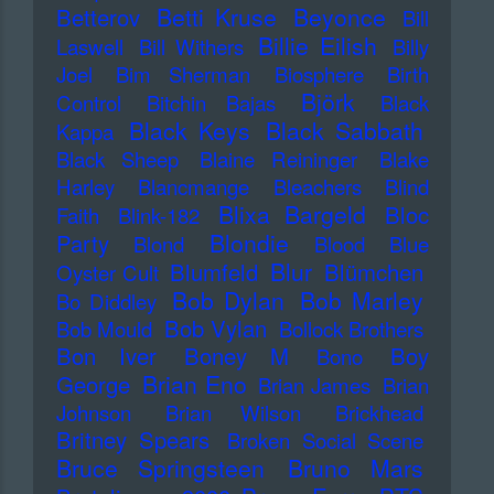
Betti Kruse
Beyonce
Betterov
Bill
Billie Eilish
Laswell
Bill Withers
Billy
Joel
Bim Sherman
Biosphere
Birth
Björk
Control
Bitchin Bajas
Black
Black Keys
Black Sabbath
Kappa
Black Sheep
Blaine Reininger
Blake
Harley
Blancmange
Bleachers
Blind
Blixa Bargeld
Bloc
Faith
Blink-182
Blondie
Party
Blond
Blood
Blue
Blur
Blumfeld
Blümchen
Oyster Cult
Bob Dylan
Bob Marley
Bo Diddley
Bob Vylan
Bob Mould
Bollock Brothers
Bon Iver
Boney M
Boy
Bono
Brian Eno
George
Brian James
Brian
Johnson
Brian Wilson
Brickhead
Britney Spears
Broken Social Scene
Bruce Springsteen
Bruno Mars