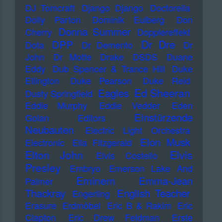
DJ Tomcraft
Django Django
Doctorella
Dolly Parton
Dominik Eulberg
Don
Donna Summer
Cherry
Dopplereffekt
Dr Dre
DPP
Dota
Dr Demento
Dr
John
Dr Motte
Drake
DSDS
Duane
Eddy
Dub Spencer & Trance Hill
Duke
Ellington
Duke Pearson
Duke Reid
Ed Sheeran
Eagles
Dusty Springfield
Eddie Murphy
Eddie Vedder
Eden
Einstürzende
Golan
Editors
Neubauten
Electric Light Orchestra
Elon Musk
Electronic
Ella Fitzgerald
Elton John
Elvis
Elvis Costello
Presley
Embryo
Emerson Lake And
Eminem
Emma-Jean
Palmer
Thackray
English Teacher
Engerling
Erasure
Erdmöbel
Eric B & Rakim
Eric
Clapton
Eric Drew Feldman
Erste