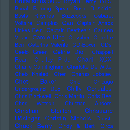
Bryan Ferry
BTS
Brutalismus 3000
Bushido
Burial
Burning Spear
Bush
Busta Rhymes
Buzzcocks
Cabaret
Can
Voltaire
Campino
Captain Ahabs
Linkes Bein
Captain Beefheart
Carmen
Carole King
Villain
Cassiber
Cate Le
Bon
Caterina Valente
CD-Boxen
CDs
Celine Dion
Ceelo Green
Chappell
Charli XCX
Roan
Charley Pride
Charlie Cunningham
Charlotte De Witte
Cheb Khaled
Cher
Cherno Jobatey
Chet Baker
Chic
Chicago
Chilly Gonzales
Underground Duo
Chris Blackwell
Chris Martin
Chris Rea
Chris Watson
Christian Anders
Christiane
Christian Steiffen
Rösinger
Christin Nichols
Christl
Chuck Berry
Cindy & Bert
Circa