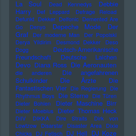
La Soul
Debbie
Dead Kennedys
Harry
Def Leppard
Defrage Reload
Defunkt
Dekker
Delfonic
Demented Are
Depeche Mode
Der
Go
Denyo
Graf
Der moderne Man
Der Popolski
Derya Yildirim
Desmond Dekker
Deso
Deutsch-Amerikanische
Dogg
Freundschaft
Deutsche Laichen
Devo
Die Aeronauten
Diana Ross
Die angefahrenen
die anderen
Die Ärzte
Schulkinder
Die
Fantastischen Vier
Die Regierung
Die
Die Sterne
Rhythmus Boys
Die Türen
Dieter Maschine Birr
Dieter Bohlen
Dieter Thomas Heck
Dieter Moebius
DiIV
DIKKA
Dire Straits
Dirk von
Lowtzow
Disarstar
Disaster Area
Dixie
DJ Koze
DJ Hell
Chicks
DJ Fetisch