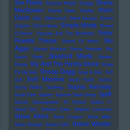
Sex Pistols
Shane
Seymour Wright
Shaggy
MacGowan
Shirin
Shania Twain
Shellac
David
Sido
Silbermond
Silent Servant
Simina
Simple Minds
Grigoriu
Simon Harris
Sinead
Sister
O'Connor
Siouxsie And The Banshees
Ski
Rosetta Tharpe
Sisters Of Mercy
Aggu
Skinner Brothers
Skinny Pelembe
Sky
Sleaford Mods
Saxon
Slade
Sleater-
Sly And The Family Stone
Kinney
Smag
Snoop Dogg
Pa Dig Selv
Soap & Skin
Soft
Soft Machine
Cell
Sonic Youth
Sonics
Sophia Kennedy
Sonny Rollins
Soolking
Spliff
South Park
Sparks
Spencer Davis Group
Sprints
Squarepusher
St. Vincent
Station 17
Status Quo
Stephan Sulke
Stephen Luscombe
Steve Albini
Steve Cropper
Steve Miller
Stevie Wonder
Steve Strange
Steven Tyler