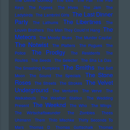
The Eels
The Fall
The Five
Keys
The Fugees
The Hives
The Jam
The
The Last Dinner
Ladybirds
The Lambrini Girls
Party
The Libertines
The Lathums
The
The
Louvin Brothers
The Man They Could'nt Hang
Meteors
The Moody Blues
The Murder Capital
The Notwist
The Platters
The Pogues
The
The Prodigy
Police
The Residents
The
Routes
The Seeds
The Selecter
The Sha La Das
The Smiths
The Smashing Pumpkins
The Soft
The Stone
Moon
The Sound
The Specials
Roses
The Velvet
The Streets
The Strokes
Underground
The Ventures
The Verve
The
Walkabouts
The Weather Station
The Wedding
The Weeknd
Present
The Who
The Wings
The Wirtschaftswunder
The Zombies
Thees
Uhlmann
Them
Thilo Mischke
Thirty Seconds To
Mars
Thomas D
Thomas Gottschalk
Thomas