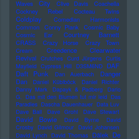
City
Waves
Clive Davis
Coachella
Cockney Rebel
Cocteau Twins
Coldplay
Comedian Harmonists
Common
Conny Plank
Cosmic Baby
Courtney Barnett
Cosmic Ear
CRASS
Crazy Horse
Crazy Town
Creedence Clearwater
Cream
Revival
Crutches
Curd Jürgens
Curtis
DAF
Mayfield
Cypress Hill
D3SM6ND
Daft Punk
Danger
Dan Auerbach
Dan
Daniel Küblböck
Daniel Richter
Danny Mark
Dapayk & Padberg
Dario
G.
Das mit den Blumen tut mir leid
Das
Paradies
Dascha Dauenhauer
Data Luv
Dave Ball
Dave Grohl
Dave Stewart
David Bowie
David Byrne
David
Crosby
David Gilmour
David Johansen
De
Dälek
David Lynch
David Thomas