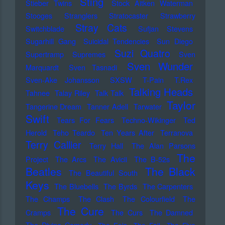
Sting
Stieber Twins
Stock Aitken Waterman
Stooges
Stranglers
Stratocaster
Strawberry
Stray Cats
Switchblade
Sufjan Stevens
Sugarhill Gang
Suicidal Tendencies
Sun Diego
Suzi Quatro
Supertramp
Supremes
Sven
Sven Wunder
Marquardt
Sven Tasnadi
Sven-Ake Johansson
SXSW
T-Pain
T.Rex
Talking Heads
Tahnee
Talay Riley
Talk Talk
Taylor
Tangerine Dream
Tanner Adell
Tarwater
Swift
Tears For Fears
Techno-Wikinger
Ted
Herold
Teho Teardo
Ten Years After
Terranova
Terry Callier
Terry Hall
The Alan Parsons
The
Project
The Arcs
The Avicii
The B-52s
Beatles
The Black
The Beautiful South
Keys
The Bluebells
The Byrds
The Carpenters
The Champs
The Clash
The Colourfield
The
The Cure
Cramps
The Curs
The Damned
The Divine Comedy