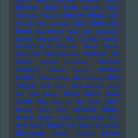
Martin Gore
Böttcher
Marusha
Marvin
Massive Attack
Rainwater
Massiv
Mavi
Max Goldt
Max
Phoenix
Max Giesinger
Herre
Max Romeo
Maxi Jazz
Maximilian
MC Conrad
Hecker
MBSounds
Meese
Melody's Echo Chamber
Mense Reents
Metallica
MF
Mesut Özil
Metal Hammer
Michael
Doom
Michael Hutchence
Jackson
Michael
Michael Kemner
Mick
Rother
Michael Stipe
Mick Harvey
Jagger
Mick Jones
Micki Meuser
Midge
Miles Davis
Miley
Ure
Mike Skinner
Cyrus
Mine
Mille Petrozza
Milli Vanilli
Moby
Mittekill
Ministry
Missy Elliott
Moderat
Modern Talking
Moe Jacksch
Mois
Moonriivr
Mola
Moog
Moritz von Oswald
Morrissey
Moses
Morton Feldman