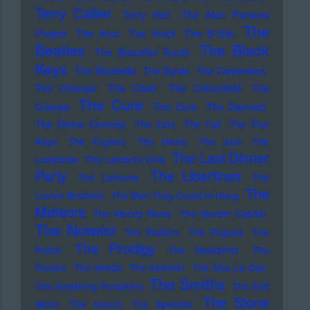
Terry Callier
Terry Hall
The Alan Parsons
The
Project
The Arcs
The Avicii
The B-52s
Beatles
The Black
The Beautiful South
Keys
The Bluebells
The Byrds
The Carpenters
The Champs
The Clash
The Colourfield
The
The Cure
Cramps
The Curs
The Damned
The Divine Comedy
The Eels
The Fall
The Five
Keys
The Fugees
The Hives
The Jam
The
The Last Dinner
Ladybirds
The Lambrini Girls
Party
The Libertines
The Lathums
The
The
Louvin Brothers
The Man They Could'nt Hang
Meteors
The Moody Blues
The Murder Capital
The Notwist
The Platters
The Pogues
The
The Prodigy
Police
The Residents
The
Routes
The Seeds
The Selecter
The Sha La Das
The Smiths
The Smashing Pumpkins
The Soft
The Stone
Moon
The Sound
The Specials