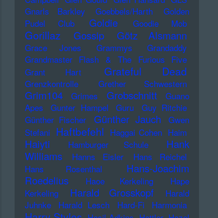
Gnarls Barkley
Goebbels/Harth
Golden
Goldie
Pudel Club
Goodie Mob
Gorillaz
Gossip
Götz Alsmann
Grace Jones
Grammys
Grandaddy
Grandmaster Flash & The Furious Five
Grateful Dead
Grant Hart
Grenzkontrolle
Grether Schwestern
Grim104
Grobschnitt
Grimes
Guano
Apes
Gunter Hampel
Guru
Guy Ritchie
Günther Jauch
Günther Fischer
Gwen
Haftbefehl
Stefani
Haggai Cohen
Haim
Haiyti
Hank
Hamburger Schule
Williams
Hanns Eisler
Hans Reichel
Hans-Joachim
Hans Rosenthal
Roedelius
Haoe Kerkeling
Hape
Harald Grosskopf
Kerkeling
Harald
Juhnke
Harald Lesch
Hard-Fi
Harmonia
Harry Styles
Hasil Adkins
Hattler
Hazel