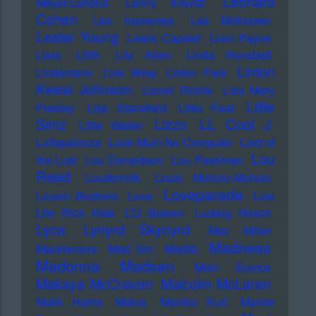
Leonard
Meyer-Landrut
Lenny Kravitz
Cohen
Les Impremes
Les McKeown
Lester Young
Lewis Capaldi
Liam Payne
Liars
Lilith
Lily Allen
Linda Ronstadt
Linton
Lindemann
Link Wray
Linkin Park
Kwesi Johnson
Lionel Richie
Lisa Mary
Little
Presley
Lisa Stansfield
Little Feat
LL Cool J
Simz
Lizzo
Little Walter
Lollapalooza
Look Mum No Computer
Lord of
Lou
the Lost
Lou Donaldson
Lou Pearlman
Reed
Loudermilk
Louis Moholo-Moholo
Loveparade
Louvin Brothers
Love
Low
Life Rich Kids
LTJ Bukem
Ludwig Hirsch
Lyca
Lynyrd Skynyrd
Mac Miller
Madness
Macklemore
Mad Sin
Madlib
Madonna
Madsen
Main Source
Makaya McCraven
Malcolm McLaren
Malik Harris
Malva
Mambo Kurt
Mamie