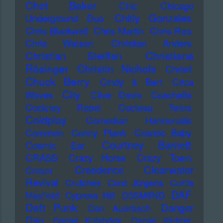
Chet Baker
Chic
Chicago
Chilly Gonzales
Underground Duo
Chris Blackwell
Chris Martin
Chris Rea
Chris Watson
Christian Anders
Christiane
Christian Steiffen
Rösinger
Christin Nichols
Christl
Chuck Berry
Cindy & Bert
Circa
City
Waves
Clive Davis
Coachella
Cockney Rebel
Cocteau Twins
Coldplay
Comedian Harmonists
Common
Conny Plank
Cosmic Baby
Courtney Barnett
Cosmic Ear
CRASS
Crazy Horse
Crazy Town
Creedence Clearwater
Cream
Revival
Crutches
Curd Jürgens
Curtis
DAF
Mayfield
Cypress Hill
D3SM6ND
Daft Punk
Danger
Dan Auerbach
Dan
Daniel Küblböck
Daniel Richter