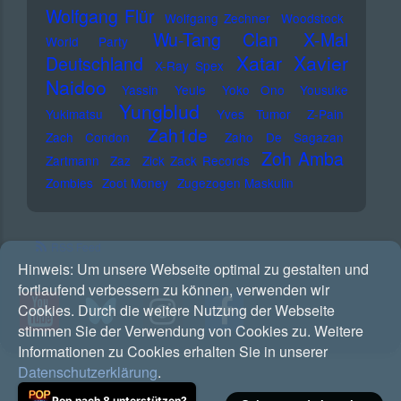
Wolfgang Flür
Wolfgang Zechner
Woodstock
Wu-Tang Clan
X-Mal
World Party
Xatar
Xavier
Deutschland
X-Ray Spex
Naidoo
Yassin
Yeule
Yoko Ono
Yousuke
Yungblud
Yukimatsu
Yves Tumor
Z-Pain
Zah1de
Zach Condon
Zaho De Sagazan
Zoh Amba
Zartmann
Zaz
Zick Zack Records
Zombies
Zoot Money
Zugezogen Maskulin
RSS Feed
Hinweis:
Um unsere Webseite optimal zu gestalten und
fortlaufend verbessern zu können, verwenden wir
Cookies. Durch die weitere Nutzung der Webseite
stimmen Sie der Verwendung von Cookies zu. Weitere
Informationen zu Cookies erhalten Sie in unserer
Datenschutzerklärung
.
Pop nach 8 unterstützen?