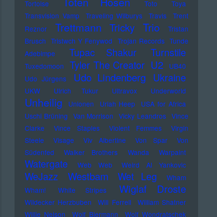
Toten Hosen
Tortoise
Toto
Toya
Transvision Vamp
Traveling Wilburys
Travis
Trent
Trettmann
Trio
Tricky
Reznor
Tristan
Brusch
Tristwch Y Fenywod
Trojan Records
Tunde
Tupac Shakur
Turnstile
Adebimpe
U2
Tyler The Creator
Tuxedomoon
UB40
Udo Lindenberg
Ukraine
Udo Jürgens
UKW
Ulrich Tukur
Ultravox
Underworld
Unheilig
Unionen
Uriah Heep
USA for Africa
Uschi Brüning
Van Morrison
Vicky Leandros
Vince
Clarke
Vince Staples
Violent Femmes
Virgin
Steele
Visage
Viv Albertine
Von Spar
Von
Südenfed
Walker Brothers
Wanda
Warpaint
Watergate
Web Web
Weird Al Yankovic
Westbam
WeJazz
Wet Leg
Wham
Wiglaf Droste
Wham!
White Stripes
Wildecker Herzbuben
Will Ferrell
William Shatner
Willie Nelson
Wolf Biermann
Wolf Wondratschek