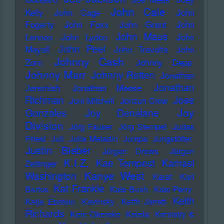
John Cale
Kelly
John Cage
John
Fogerty
John Foxx
John Grant
John
John Maus
Lennon
John Lydon
John
John Peel
Mayall
John Travolta
John
Johnny Cash
Zorn
Johnny Depp
Johnny Marr
Johnny Rotten
Jonathan
Jonathan
Jeremiah
Jonathan Meese
Richman
Jose
Joni Mitchell
Jonzun Crew
Joy
Gonzales
Joy Denalane
Division
Jörg Fauser
Jörg Stempel
Judas
Priest
Juli
Julia Meladin
Jumpa
Jungstötter
Justin Bieber
Jürgen Drews
Jürgen
K.I.Z.
Kae Tempest
Kamasi
Zeltinger
Kanye West
Washington
Karat
Karl
Kat Frankie
Bartos
Kate Bush
Kate Perry
Keith
Katja Ebstein
Kavinsky
Keith Jarrett
Richards
Kele Okereke
Kelela
Kemistry &