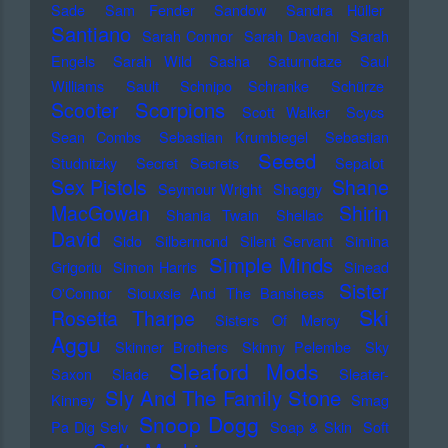
Sade
Sam Fender
Sandow
Sandra Hüller
Santiano
Sarah Connor
Sarah Davachi
Sarah
Engels
Sarah Wild
Sasha
Saturndaze
Saul
Williams
Sault
Schnipo Schranke
Schürze
Scorpions
Scooter
Scott Walker
Scycs
Sean Combs
Sebastian Krumbiegel
Sebastian
Seeed
Studnitzky
Secret Secrets
Sepalot
Sex Pistols
Shane
Seymour Wright
Shaggy
MacGowan
Shirin
Shania Twain
Shellac
David
Sido
Silbermond
Silent Servant
Simina
Simple Minds
Grigoriu
Simon Harris
Sinead
Sister
O'Connor
Siouxsie And The Banshees
Ski
Rosetta Tharpe
Sisters Of Mercy
Aggu
Skinner Brothers
Skinny Pelembe
Sky
Sleaford Mods
Saxon
Slade
Sleater-
Sly And The Family Stone
Kinney
Smag
Snoop Dogg
Pa Dig Selv
Soap & Skin
Soft