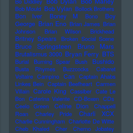
Bob Dylan
Bob Marley
Bo Diddley
Bob Vylan
Bob Mould
Bollock Brothers
Bon Iver
Boney M
Boy
Bono
Brian Eno
George
Brian James
Brian
Johnson
Brian Wilson
Brickhead
Britney Spears
Broken Social Scene
Bruce Springsteen
Bruno Mars
Bryan Ferry
BTS
Brutalismus 3000
Bushido
Burial
Burning Spear
Bush
Busta Rhymes
Buzzcocks
Cabaret
Can
Voltaire
Campino
Captain Ahabs
Linkes Bein
Captain Beefheart
Carmen
Carole King
Villain
Cassiber
Cate Le
Bon
Caterina Valente
CD-Boxen
CDs
Celine Dion
Ceelo Green
Chappell
Charli XCX
Roan
Charley Pride
Charlie Cunningham
Charlotte De Witte
Cheb Khaled
Cher
Cherno Jobatey