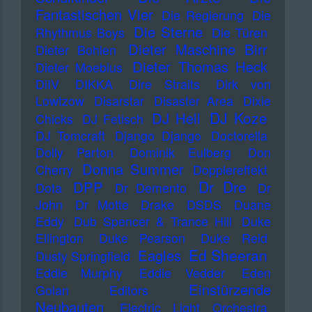
Fantastischen Vier
Die Regierung
Die
Die Sterne
Rhythmus Boys
Die Türen
Dieter Maschine Birr
Dieter Bohlen
Dieter Thomas Heck
Dieter Moebius
DiIV
DIKKA
Dire Straits
Dirk von
Lowtzow
Disarstar
Disaster Area
Dixie
DJ Koze
DJ Hell
Chicks
DJ Fetisch
DJ Tomcraft
Django Django
Doctorella
Dolly Parton
Dominik Eulberg
Don
Donna Summer
Cherry
Dopplereffekt
Dr Dre
DPP
Dota
Dr Demento
Dr
John
Dr Motte
Drake
DSDS
Duane
Eddy
Dub Spencer & Trance Hill
Duke
Ellington
Duke Pearson
Duke Reid
Ed Sheeran
Eagles
Dusty Springfield
Eddie Murphy
Eddie Vedder
Eden
Einstürzende
Golan
Editors
Neubauten
Electric Light Orchestra