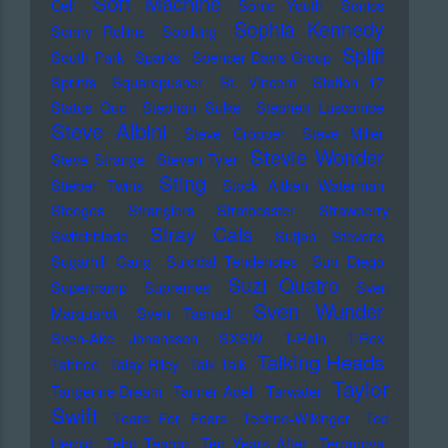
Soft Machine
Cell
Sonic Youth
Sonics
Sophia Kennedy
Sonny Rollins
Soolking
Spliff
South Park
Sparks
Spencer Davis Group
Sprints
Squarepusher
St. Vincent
Station 17
Status Quo
Stephan Sulke
Stephen Luscombe
Steve Albini
Steve Cropper
Steve Miller
Stevie Wonder
Steve Strange
Steven Tyler
Sting
Stieber Twins
Stock Aitken Waterman
Stooges
Stranglers
Stratocaster
Strawberry
Stray Cats
Switchblade
Sufjan Stevens
Sugarhill Gang
Suicidal Tendencies
Sun Diego
Suzi Quatro
Supertramp
Supremes
Sven
Sven Wunder
Marquardt
Sven Tasnadi
Sven-Ake Johansson
SXSW
T-Pain
T.Rex
Talking Heads
Tahnee
Talay Riley
Talk Talk
Taylor
Tangerine Dream
Tanner Adell
Tarwater
Swift
Tears For Fears
Techno-Wikinger
Ted
Herold
Teho Teardo
Ten Years After
Terranova