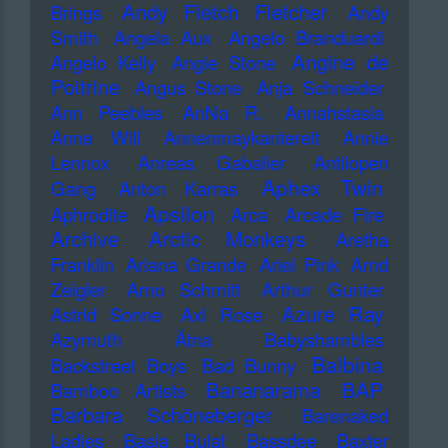
Andy Fletch Fletcher
Brings
Andy
Smith
Angela Aux
Angelo Branduardi
Angine de
Angelo Kelly
Angie Stone
Poitrine
Angus Stone
Anja Schneider
Ann Peebles
AnNa R.
Annahstasia
Anne Will
Annenmaykantereit
Annie
Lennox
Anreas Gabalier
Antilopen
Aphex Twin
Gang
Anton Karras
Apsilon
Aphrodite
Arca
Arcade Fire
Archive
Arctic Monkeys
Aretha
Franklin
Ariana Grande
Ariel Pink
Arnd
Zeigler
Arno Schmitt
Arthur Gunter
Azure Ray
Astrid Sonne
Axl Rose
Azymuth
Ätna
Babyshambles
Balbina
Backstreet Boys
Bad Bunny
Bananarama
BAP
Bamboo Artists
Barbara Schöneberger
Barenaked
Ladies
Basia Bulat
Bassdee
Baxter