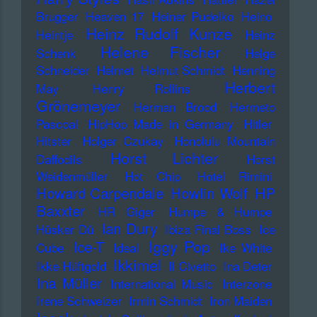
Brugger
Heaven 17
Heiner Pudelko
Heino
Heinz Rudolf Kunze
Heintje
Heinz
Helene Fischer
Schenk
Helge
Schneider
Helmet
Helmut Schmidt
Henning
Herbert
May
Henry Rollins
Grönemeyer
Herman Brood
Hermeto
Pascoal
HipHop Made in Germany
Hitler
Hitster
Holger Czukay
Honolulu Mountain
Horst Lichter
Daffodils
Horst
Weidenmüller
Hot Chip
Hotel Rimini
Howard Carpendale
Howlin Wolf
HP
Baxxter
HR Giger
Humpe & Humpe
Ian Dury
Hüsker Dü
Ibiza Final Boss
Ice
Iggy Pop
Ice-T
Cube
Ideal
Ike White
Ikkimel
Ikke Hüftgold
Il Civetto
Ina Deter
Ina Müller
International Music
Interzone
Irene Schweizer
Irmin Schmidt
Iron Maiden