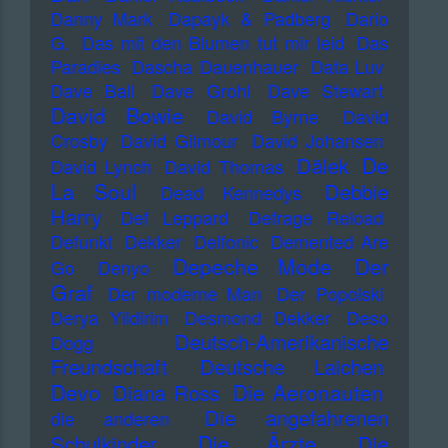
Danny Mark
Dapayk & Padberg
Dario
G.
Das mit den Blumen tut mir leid
Das
Paradies
Dascha Dauenhauer
Data Luv
Dave Ball
Dave Grohl
Dave Stewart
David Bowie
David Byrne
David
Crosby
David Gilmour
David Johansen
De
Dälek
David Lynch
David Thomas
La Soul
Debbie
Dead Kennedys
Harry
Def Leppard
Defrage Reload
Defunkt
Dekker
Delfonic
Demented Are
Depeche Mode
Der
Go
Denyo
Graf
Der moderne Man
Der Popolski
Derya Yildirim
Desmond Dekker
Deso
Deutsch-Amerikanische
Dogg
Freundschaft
Deutsche Laichen
Devo
Die Aeronauten
Diana Ross
Die angefahrenen
die anderen
Die Ärzte
Schulkinder
Die