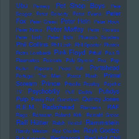
Pet Shop Boys
Ubu
Perrecy
Pete
Peter
Seeger
Peter Doherty
Peter Evans
Fox
Peter Hein
Peter Green
Peter Hook
Peter Maffay
Peter Kraus
Peter Thomas
Peter Tosh
Petter Eldh
Pharoah Sanders
Phil Collins
Phil Lesh
Phil Spector
Photek
Pink Floyd
Pietro Lombardi
Pitbull
Plan B
Plasmatics
Polecats
Poly Styrene
Pop
Pop-
Portishead
Kultur
Popcorn
Popol Vuh
Primal
Portugal The Man
Power Plush
Prince
Scream
Priscilla Presley
Psychic
Psychobilly
Puhdys
TV
Puff Daddy
Pulp
Quincy Jones
Pussy Riot
Questlove
Radiohead
R.E.M.
RAF
Raekwon
Rage
Rahsaan Roland Kirk
Rainald Grebe
Ralf Hütter
Rammstein
Ralph Heidel
Rayk Goetze
Randy Weston
Ray Charles
Rechtsrock
Red Hot Chili
Reb Kennedy