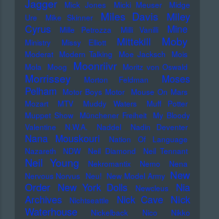
Jagger
Mick Jones
Micki Meuser
Midge
Miles Davis
Miley
Ure
Mike Skinner
Cyrus
Mine
Mille Petrozza
Milli Vanilli
Moby
Mittekill
Ministry
Missy Elliott
Moderat
Modern Talking
Moe Jacksch
Mois
Moonriivr
Mola
Moog
Moritz von Oswald
Morrissey
Moses
Morton Feldman
Pelham
Motor Boys Motor
Mouse On Mars
Mozart
MTV
Muddy Waters
Muff Potter
Muppet Show
Münchener Freiheit
My Bloody
Valentine
N.W.A.
Naddel
Nadin Deventer
Nana Mouskouri
Nation Of Language
Nazareth
NDW
Neil Diamond
Neil Tennant
Neil Young
Nekromantix
Nemo
Nena
New
Nervous Norvus
Neu!
New Model Army
Order
New York Dolls
Nia
Newcleus
Nick
Archives
Nick Cave
Nichtseattle
Waterhouse
Nickelback
Nico
Nikko