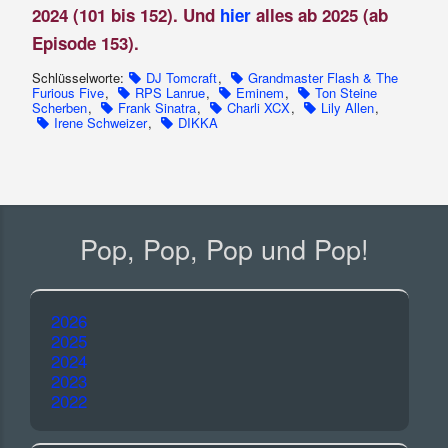
2024 (101 bis 152). Und
hier
alles ab 2025 (ab
Episode 153).
Schlüsselworte:
DJ Tomcraft
,
Grandmaster Flash & The
Furious Five
,
RPS Lanrue
,
Eminem
,
Ton Steine
Scherben
,
Frank Sinatra
,
Charli XCX
,
Lily Allen
,
Irene Schweizer
,
DIKKA
Pop, Pop, Pop und Pop!
2026
2025
2024
2023
2022