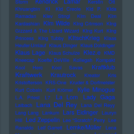
Kendrick Lamar
Storm
Kerstin Ott
Khruangbin
KI
KId Creole
KId P.
KIda
Ramadan
KIev Stingl
KIm Deal
KIm
KIm Wilde
Kardashian
KIng Crimson
KIng
Gizzard & The Lizard Wizard
KIng Kurt
KIng
KItschKrieg
Princess
KIng Tubby
Klaas
Heufer-Umlauf
Klaus Dinger
Klaus Doldinger
Klez.e
Klaus Lage
Klaus Schulze
KMD
Kneecap
Koefte DeVille
Kollegah
Kompakt
Kraftklub
Kool Herc
Kool Savas
Kraftwerk
Krautrock
Kreator
Kris
Kristofferson
KRS-One
Kruder & Dorfmeister
Kylie Minogue
Kurt Cobain
Kurt Krömer
Lady Gaga
La Lom
L.A. Priest
L7
Lana Del Rey
Laibach
Lana Del Reyy
Lars Eidinger
Lang Lang
Lankum
Lauryn
Led Zeppelin
Hill
Lee "Scratch" Perry
Lee
Lemke/Müller
Ranaldo
Leif Garrett
Lena