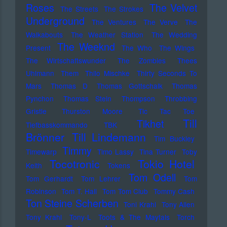
Roses
The Velvet
The Streets
The Strokes
Underground
The Ventures
The Verve
The
Walkabouts
The Weather Station
The Wedding
The Weeknd
Present
The Who
The Wings
The Wirtschaftswunder
The Zombies
Thees
Uhlmann
Them
Thilo Mischke
Thirty Seconds To
Mars
Thomas D
Thomas Gottschalk
Thomas
Pynchon
Thomas Stein
Thompson
Throbbing
Gristle
Thurston Moore
Tic Tac Toe
Till
Tikhet
Tiefbasskommando TBK
Brönner
Till Lindemann
Tim Buckley
Timmy
Timewarp
Timo Lassy
Tina Turner
Toby
Tocotronic
Tokio Hotel
Keith
Tokens
Tom Odell
Tom Gerhardt
Tom Lehrer
Tom
Robinson
Tom T. Hall
Tom Tom Club
Tommy Cash
Ton Steine Scherben
Toni Krahl
Tony Allen
Tony Krahl
Tony-L
Toots & The Maytals
Torch