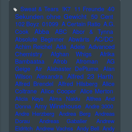
40
Sweat & Tears
!K7
11 Freunde
Sekunden ohne Gewicht
50 Cent
102 Boyz
01099
A Certain Ratio
A.G.
Abba
Cook
ABC
Abor & Tynna
AC/DC
Absolute Beginner
Abwärts
Advanced
Achim Reichel
Ada
Adele
Chemistry
Afghan Whigs
Afrika
Bambaataa
Afrob
Afroman
AG
Geige
Air
Alabaster DePlume
Alan
Alfred 23 Harth
Wilson
Alexandra
Alfred Brendel
Alfred Hilsberg
Alice
Alice Cooper
Coltrane
Alice Merton
Alicia Keys
Alma Naidu
Althea And
Amy Winehouse
Donna
Andre 3000
Andre Herzberg
Andrea Berg
Andreas
Dorau
Andreas Gabalier
Andrew
Eldritch
Andrew Vachss
Andy Bell
Andy