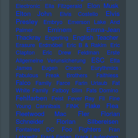
Elon Musk
Electronic
Ella Fitzgerald
Elton John
Elvis
Elvis Costello
Presley
Embryo
Emerson Lake And
Eminem
Emma-Jean
Palmer
Thackray
English Teacher
Engerling
Erasure
Erdmöbel
Eric B & Rakim
Eric
Clapton
Eric Drew Feldman
Erste
ESC
Allgemeine Verunsicherung
Etta
James
Eugen Cicero
Eurythmics
Fabulous Freak Brothers
Faithless
Falco
Family
Farce
Farin Urlaub
Fat
White Family
Fatboy Slim
Fats Domino
Fehlfarben
Feist
Fever Ray
Fil
Fine
Flake
Flea
Young Cannibals
FINK
Fler
Fleetwood Mac
Florian
Schneider
Florian Silbereisen
Foo Fighters
Fontaines DC
Fran
Lebowitz
Frank Farian
Frank Laufenberg