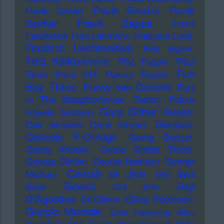
Frank Sinatra
Frank
Frank Ocean
Frank Zappa
Spilker
Franz
Ferdinand
Frau Lehmann
Fred und Luna
Friedrich Liechtenstein
Fritz Egner
Fritz Kalkbrenner
Fritz Puppel
Fritzi
Fun
Ernst
Front 242
Fuerza Regida
Boy Three
Funny van Dannen
Fury
In The Slaughterhouse
Fusion
Future
Gary Glitter
Geese
Islands
Galliano
Genesis
Geir Jenssen
Gene Vincent
Genesis P-Orridge
Georg Danzer
Georg Kreisler
Georg Stefan Troller
George Clinton
George Harrison
George
Gestalt et Jive
Michael
Get Well
Gewalt
Gigi
Soon
GG Allin
D'Agostino
Giles Peterson
Gil Ofarim
Giorgio Moroder
Gitte Haenning
Glen
Campbell
Glen Gould
Glen Hansard
GLS