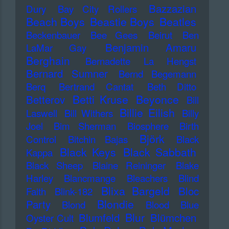
Bazzazian
Dury
Bay City Rollers
Beach Boys
Beastie Boys
Beatles
Beckenbauer
Bee Gees
Beirut
Ben
Benjamin Amaru
LaMar Gay
Berghain
Bernadette La Hengst
Bernard Sumner
Bernd Begemann
Berq
Bertrand Cantat
Beth Ditto
Betti Kruse
Beyonce
Betterov
Bill
Billie Eilish
Laswell
Bill Withers
Billy
Joel
Bim Sherman
Biosphere
Birth
Björk
Control
Bitchin Bajas
Black
Black Keys
Black Sabbath
Kappa
Black Sheep
Blaine Reininger
Blake
Harley
Blancmange
Bleachers
Blind
Blixa Bargeld
Bloc
Faith
Blink-182
Blondie
Party
Blond
Blood
Blue
Blur
Blumfeld
Blümchen
Oyster Cult