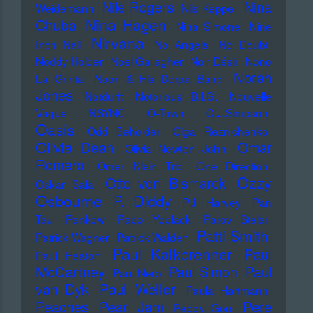
Nile Rogers
Nina
Weidemann
Nils Keppel
Nina Hagen
Chuba
Nina Simone
Nine
Nirvana
Inch Nail
No Angels
No Doubt
Noddy Holder
Noel Gallagher
Noir Désir
Nono
Norah
La Grinta
Noori & His Dorpa Band
Jones
Notdurft
Notorious B.I.G.
Nouvelle
Vague
NSYNC
O-Town
O.J.Simpson
Oasis
Odd Beholder
Olga Reznichenko
Olivia Dean
Omar
Olivia Newton John
Romero
Omer Klein Trio
One Direction
Ozzy
Otto von Bismarck
Oskar Sala
Osbourne
P. Diddy
P.J. Harvey
Pan
Tau
Pankow
Papo Yoplack
Parov Stelar
Patti Smith
Patrick Wagner
Patrick Walden
Paul Kalkbrenner
Paul
Paul Heaton
McCartney
Paul Simon
Paul
Paul Nero
Paul Weller
van Dyk
Paula Hartmann
Pere
Peaches
Pearl Jam
Peggy Gou