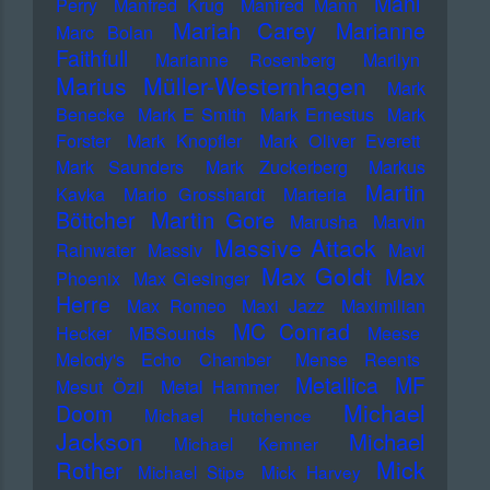
Mani
Perry
Manfred Krug
Manfred Mann
Mariah Carey
Marianne
Marc Bolan
Faithfull
Marianne Rosenberg
Marilyn
Marius Müller-Westernhagen
Mark
Benecke
Mark E Smith
Mark Ernestus
Mark
Forster
Mark Knopfler
Mark Oliver Everett
Mark Saunders
Mark Zuckerberg
Markus
Martin
Kavka
Marlo Grosshardt
Marteria
Martin Gore
Böttcher
Marusha
Marvin
Massive Attack
Rainwater
Massiv
Mavi
Max Goldt
Max
Phoenix
Max Giesinger
Herre
Max Romeo
Maxi Jazz
Maximilian
MC Conrad
Hecker
MBSounds
Meese
Melody's Echo Chamber
Mense Reents
Metallica
MF
Mesut Özil
Metal Hammer
Michael
Doom
Michael Hutchence
Jackson
Michael
Michael Kemner
Mick
Rother
Michael Stipe
Mick Harvey