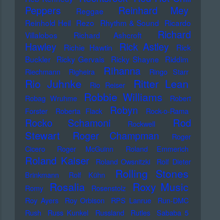
Peppers
Reinhard Mey
Reggae
Reinhold Heil
Rezo
Rhythm & Sound
Ricardo
Richard
Villalobos
Richard Ashcroft
Hawley
Rick Astley
Richie Hawtin
Rick
Buckler
Ricky Gervais
Ricky Shayne
Riddim
Rihanna
Riechmann
Righeira
Ringo Starr
Rio Juhnke
Ritter Lean
Rio Reiser
Robbie Williams
Robag Wruhme
Robert
Robyn
Forster
Roberta Flack
Rock-o-Rama
Rod
Rocko Schamoni
Rockwell
Stewart
Roger Champman
Roger
Cicero
Roger McGuinn
Roland Emmerich
Roland Kaiser
Roland Owsnitzki
Rolf Dieter
Rolling Stones
Brinkmann
Rolf Kühn
Rosalia
Roxy Music
Romy
Rosenstolz
Roy Ayers
Roy Orbison
RPS Lanrue
Run-DMC
Rush
Russ Kunkel
Russland
Rutles
Sababa 5