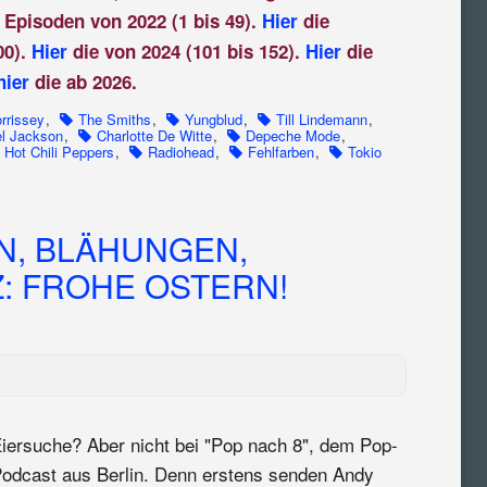
 Episoden von 2022 (1 bis 49).
Hier
die
00).
Hier
die von 2024 (101 bis 152).
Hier
die
hier
die ab 2026.
rrissey
,
The Smiths
,
Yungblud
,
Till Lindemann
,
l Jackson
,
Charlotte De Witte
,
Depeche Mode
,
 Hot Chili Peppers
,
Radiohead
,
Fehlfarben
,
Tokio
, BLÄHUNGEN,
: FROHE OSTERN!
iersuche? Aber nicht bei "Pop nach 8", dem Pop-
odcast aus Berlin. Denn erstens senden Andy