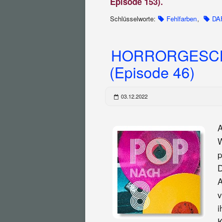
Episode 153).
Schlüsselworte:
Fehlfarben
,
DA
HORRORGESCH
(Episode 46)
03.12.2022
A
W
p
D
A
v
i
K