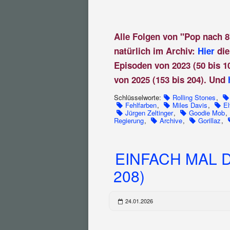
Alle Folgen von "Pop nach 8
natürlich im Archiv:
Hier
die
Episoden von 2023 (50 bis 1
von 2025 (153 bis 204). Und
Schlüsselworte:
Rolling Stones
,
Fehlfarben
,
Miles Davis
,
El
Jürgen Zeltinger
,
Goodie Mob
,
Regierung
,
Archive
,
Gorillaz
,
EINFACH MAL D
208)
24.01.2026