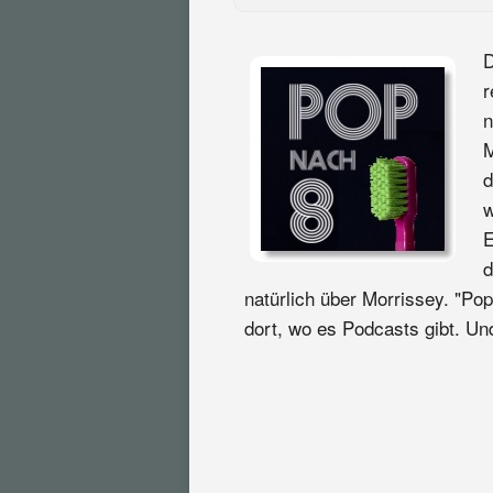
D
r
n
M
d
w
E
d
natürlich über Morrissey. "Pop
dort, wo es Podcasts gibt. Und