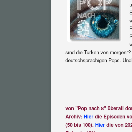
u
S
w
B
S
w
sind die Türken von morgen"?
deutschsprachigen Pops. Und j
von "Pop nach 8" überall do
Archiv:
Hier
die Episoden vo
(50 bis 100).
Hier
die von 202