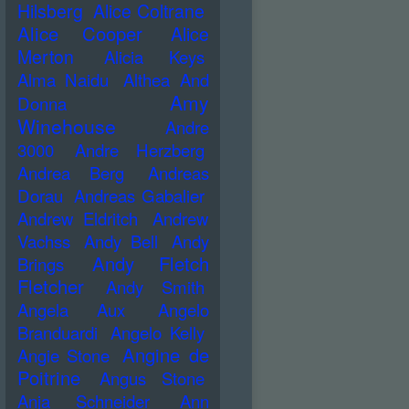
Hilsberg
Alice Coltrane
Alice Cooper
Alice
Merton
Alicia Keys
Alma Naidu
Althea And
Amy
Donna
Winehouse
Andre
3000
Andre Herzberg
Andrea Berg
Andreas
Dorau
Andreas Gabalier
Andrew Eldritch
Andrew
Vachss
Andy Bell
Andy
Andy Fletch
Brings
Fletcher
Andy Smith
Angela Aux
Angelo
Branduardi
Angelo Kelly
Angine de
Angie Stone
Poitrine
Angus Stone
Anja Schneider
Ann