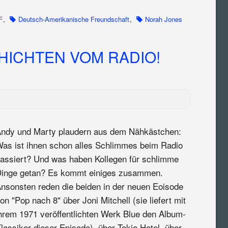
F
,
Deutsch-Amerikanische Freundschaft
,
Norah Jones
ICHTEN VOM RADIO!
ndy und Marty plaudern aus dem Nähkästchen:
as ist ihnen schon alles Schlimmes beim Radio
assiert? Und was haben Kollegen für schlimme
inge getan? Es kommt einiges zusammen.
nsonsten reden die beiden in der neuen Eoisode
on "Pop nach 8" über Joni Mitchell (sie liefert mit
hrem 1971 veröffentlichten Werk Blue den Album-
lassiker dieser Episode), über Tokio Hotel, über