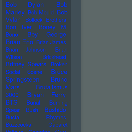
Bob Dylan
Bob
Marley
Bob
Bob Mould
Vylan
Bollock Brothers
Bon Iver
Boney M
Boy George
Bono
Brian Eno
Brian James
Brian Johnson
Brian
Wilson
Brickhead
Britney Spears
Broken
Bruce
Social Scene
Springsteen
Bruno
Mars
Brutalismus
Bryan Ferry
3000
BTS
Burial
Burning
Bushido
Spear
Bush
Busta Rhymes
Buzzcocks
Cabaret
Can
Voltaire
Campino