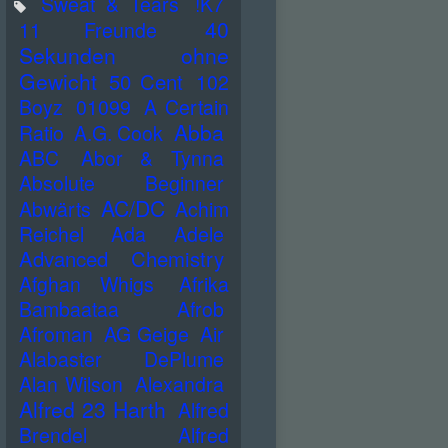
Sweat & Tears
!K7
40
11 Freunde
Sekunden ohne
Gewicht
50 Cent
102
Boyz
01099
A Certain
Abba
Ratio
A.G. Cook
ABC
Abor & Tynna
Absolute Beginner
AC/DC
Abwärts
Achim
Reichel
Ada
Adele
Advanced Chemistry
Afghan Whigs
Afrika
Bambaataa
Afrob
Afroman
AG Geige
Air
Alabaster DePlume
Alan Wilson
Alexandra
Alfred 23 Harth
Alfred
Brendel
Alfred