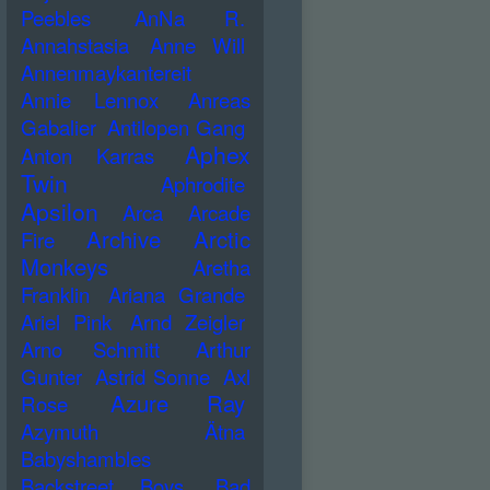
Peebles
AnNa R.
Annahstasia
Anne Will
Annenmaykantereit
Annie Lennox
Anreas
Gabalier
Antilopen Gang
Aphex
Anton Karras
Twin
Aphrodite
Apsilon
Arca
Arcade
Archive
Arctic
Fire
Monkeys
Aretha
Franklin
Ariana Grande
Ariel Pink
Arnd Zeigler
Arno Schmitt
Arthur
Gunter
Astrid Sonne
Axl
Azure Ray
Rose
Azymuth
Ätna
Babyshambles
Backstreet Boys
Bad