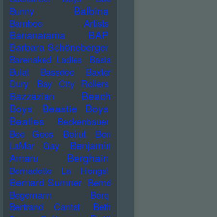
Balbina
Bunny
Bamboo Artists
Bananarama
BAP
Barbara Schöneberger
Barenaked Ladies
Basia
Bulat
Bassdee
Baxter
Dury
Bay City Rollers
Beach
Bazzazian
Boys
Beastie Boys
Beatles
Beckenbauer
Bee Gees
Beirut
Ben
Benjamin
LaMar Gay
Berghain
Amaru
Bernadette La Hengst
Bernard Sumner
Bernd
Begemann
Berq
Bertrand Cantat
Beth