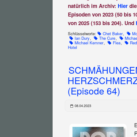
natürlich im Archiv:
Hier
die
Episoden von 2023 (50 bis 1
von 2025 (153 bis 204). Und
Schlüsselworte:
Chet Baker
,
Mo
Ian Dury
,
The Cure
,
Michae
Michael Kemner
,
Flea
,
Red
Hotel
SCHMÄHUNGEN
HERZSCHMERZ
(Episode 64)
08.04.2023
E
P