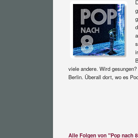
D
g
g
d
a
s
i
B
viele andere. Wird gesungen? 
Berlin. Überall dort, wo es Pod
Alle Folgen von "Pop nach 8