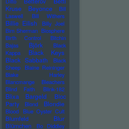
Betti
Betterov
Ditto
Kruse
Beyonce
Bill
Laswell
Bill Withers
Billie Eilish
Billy Joel
Bim Sherman
Biosphere
Birth Control
Bitchin
Björk
Bajas
Black
Black Keys
Kappa
Black Sabbath
Black
Sheep
Blaine Reininger
Blake Harley
Blancmange
Bleachers
Blind Faith
Blink-182
Blixa Bargeld
Bloc
Blondie
Party
Blond
Blood
Blue Oyster Cult
Blur
Blumfeld
Blümchen
Bo Diddley