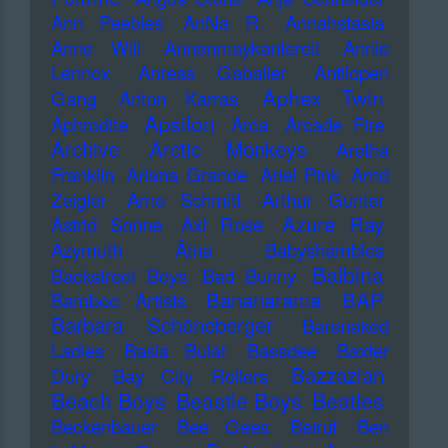
Ann Peebles
AnNa R.
Annahstasia
Anne Will
Annenmaykantereit
Annie
Lennox
Anreas Gabalier
Antilopen
Aphex Twin
Gang
Anton Karras
Apsilon
Aphrodite
Arca
Arcade Fire
Archive
Arctic Monkeys
Aretha
Franklin
Ariana Grande
Ariel Pink
Arnd
Zeigler
Arno Schmitt
Arthur Gunter
Azure Ray
Astrid Sonne
Axl Rose
Azymuth
Ätna
Babyshambles
Balbina
Backstreet Boys
Bad Bunny
Bananarama
BAP
Bamboo Artists
Barbara Schöneberger
Barenaked
Ladies
Basia Bulat
Bassdee
Baxter
Bazzazian
Dury
Bay City Rollers
Beach Boys
Beastie Boys
Beatles
Beckenbauer
Bee Gees
Beirut
Ben