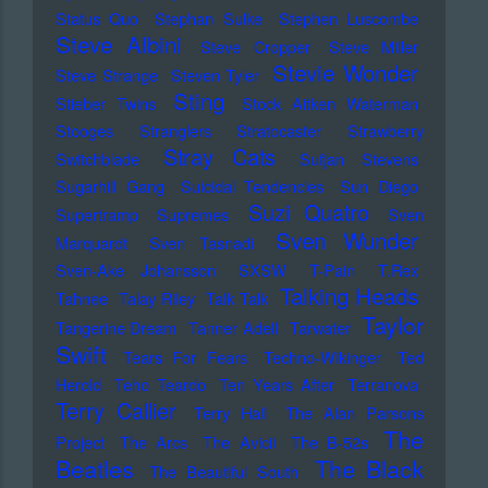
Status Quo
Stephan Sulke
Stephen Luscombe
Steve Albini
Steve Cropper
Steve Miller
Stevie Wonder
Steve Strange
Steven Tyler
Sting
Stieber Twins
Stock Aitken Waterman
Stooges
Stranglers
Stratocaster
Strawberry
Stray Cats
Switchblade
Sufjan Stevens
Sugarhill Gang
Suicidal Tendencies
Sun Diego
Suzi Quatro
Supertramp
Supremes
Sven
Sven Wunder
Marquardt
Sven Tasnadi
Sven-Ake Johansson
SXSW
T-Pain
T.Rex
Talking Heads
Tahnee
Talay Riley
Talk Talk
Taylor
Tangerine Dream
Tanner Adell
Tarwater
Swift
Tears For Fears
Techno-Wikinger
Ted
Herold
Teho Teardo
Ten Years After
Terranova
Terry Callier
Terry Hall
The Alan Parsons
The
Project
The Arcs
The Avicii
The B-52s
Beatles
The Black
The Beautiful South