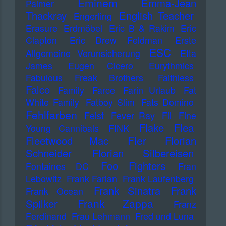
Eminem
Emma-Jean
Palmer
Thackray
English Teacher
Engerling
Erasure
Erdmöbel
Eric B & Rakim
Eric
Clapton
Eric Drew Feldman
Erste
ESC
Allgemeine Verunsicherung
Etta
James
Eugen Cicero
Eurythmics
Fabulous Freak Brothers
Faithless
Falco
Family
Farce
Farin Urlaub
Fat
White Family
Fatboy Slim
Fats Domino
Fehlfarben
Feist
Fever Ray
Fil
Fine
Flake
Flea
Young Cannibals
FINK
Fler
Fleetwood Mac
Florian
Schneider
Florian Silbereisen
Foo Fighters
Fontaines DC
Fran
Lebowitz
Frank Farian
Frank Laufenberg
Frank Sinatra
Frank
Frank Ocean
Frank Zappa
Spilker
Franz
Ferdinand
Frau Lehmann
Fred und Luna