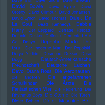
Dave Ball
Dave Grohl
Dave Stewart
David Bowie
David Byrne
David
Crosby
David Gilmour
David Johansen
De
Dälek
David Lynch
David Thomas
La Soul
Debbie
Dead Kennedys
Harry
Def Leppard
Defrage Reload
Defunkt
Dekker
Delfonic
Demented Are
Depeche Mode
Der
Go
Denyo
Graf
Der moderne Man
Der Popolski
Derya Yildirim
Desmond Dekker
Deso
Deutsch-Amerikanische
Dogg
Freundschaft
Deutsche Laichen
Devo
Die Aeronauten
Diana Ross
Die angefahrenen
die anderen
Die Ärzte
Schulkinder
Die
Fantastischen Vier
Die Regierung
Die
Die Sterne
Rhythmus Boys
Die Türen
Dieter Maschine Birr
Dieter Bohlen