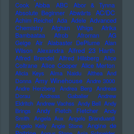
Abba
Cook
ABC
Abor & Tynna
AC/DC
Absolute Beginner
Abwärts
Advanced
Achim Reichel
Ada
Adele
Chemistry
Afghan Whigs
Afrika
Bambaataa
Afrob
Afroman
AG
Geige
Air
Alabaster DePlume
Alan
Alfred 23 Harth
Wilson
Alexandra
Alfred Brendel
Alfred Hilsberg
Alice
Alice Cooper
Coltrane
Alice Merton
Alicia Keys
Alma Naidu
Althea And
Amy Winehouse
Donna
Andre 3000
Andre Herzberg
Andrea Berg
Andreas
Dorau
Andreas Gabalier
Andrew
Eldritch
Andrew Vachss
Andy Bell
Andy
Andy Fletch Fletcher
Brings
Andy
Smith
Angela Aux
Angelo Branduardi
Angine de
Angelo Kelly
Angie Stone
Poitrine
Angus Stone
Anja Schneider