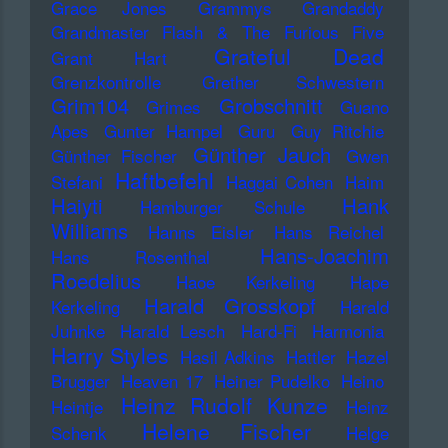
Grace Jones
Grammys
Grandaddy
Grandmaster Flash & The Furious Five
Grateful Dead
Grant Hart
Grenzkontrolle
Grether Schwestern
Grim104
Grobschnitt
Grimes
Guano
Apes
Gunter Hampel
Guru
Guy Ritchie
Günther Jauch
Günther Fischer
Gwen
Haftbefehl
Stefani
Haggai Cohen
Haim
Haiyti
Hank
Hamburger Schule
Williams
Hanns Eisler
Hans Reichel
Hans-Joachim
Hans Rosenthal
Roedelius
Haoe Kerkeling
Hape
Harald Grosskopf
Kerkeling
Harald
Juhnke
Harald Lesch
Hard-Fi
Harmonia
Harry Styles
Hasil Adkins
Hattler
Hazel
Brugger
Heaven 17
Heiner Pudelko
Heino
Heinz Rudolf Kunze
Heintje
Heinz
Helene Fischer
Schenk
Helge