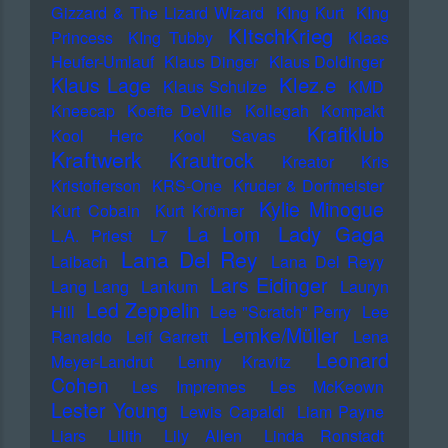
Gizzard & The Lizard Wizard
KIng Kurt
KIng
KItschKrieg
Princess
KIng Tubby
Klaas
Heufer-Umlauf
Klaus Dinger
Klaus Doldinger
Klez.e
Klaus Lage
Klaus Schulze
KMD
Kneecap
Koefte DeVille
Kollegah
Kompakt
Kraftklub
Kool Herc
Kool Savas
Kraftwerk
Krautrock
Kreator
Kris
Kristofferson
KRS-One
Kruder & Dorfmeister
Kylie Minogue
Kurt Cobain
Kurt Krömer
Lady Gaga
La Lom
L.A. Priest
L7
Lana Del Rey
Laibach
Lana Del Reyy
Lars Eidinger
Lang Lang
Lankum
Lauryn
Led Zeppelin
Hill
Lee "Scratch" Perry
Lee
Lemke/Müller
Ranaldo
Leif Garrett
Lena
Leonard
Meyer-Landrut
Lenny Kravitz
Cohen
Les Impremes
Les McKeown
Lester Young
Lewis Capaldi
Liam Payne
Liars
Lilith
Lily Allen
Linda Ronstadt