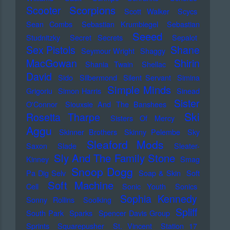
Scorpions
Scooter
Scott Walker
Scycs
Sean Combs
Sebastian Krumbiegel
Sebastian
Seeed
Studnitzky
Secret Secrets
Sepalot
Sex Pistols
Shane
Seymour Wright
Shaggy
MacGowan
Shirin
Shania Twain
Shellac
David
Sido
Silbermond
Silent Servant
Simina
Simple Minds
Grigoriu
Simon Harris
Sinead
Sister
O'Connor
Siouxsie And The Banshees
Ski
Rosetta Tharpe
Sisters Of Mercy
Aggu
Skinner Brothers
Skinny Pelembe
Sky
Sleaford Mods
Saxon
Slade
Sleater-
Sly And The Family Stone
Kinney
Smag
Snoop Dogg
Pa Dig Selv
Soap & Skin
Soft
Soft Machine
Cell
Sonic Youth
Sonics
Sophia Kennedy
Sonny Rollins
Soolking
Spliff
South Park
Sparks
Spencer Davis Group
Sprints
Squarepusher
St. Vincent
Station 17