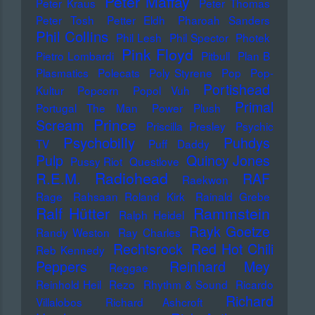
Peter Maffay
Peter Kraus
Peter Thomas
Peter Tosh
Petter Eldh
Pharoah Sanders
Phil Collins
Phil Lesh
Phil Spector
Photek
Pink Floyd
Pietro Lombardi
Pitbull
Plan B
Plasmatics
Polecats
Poly Styrene
Pop
Pop-
Portishead
Kultur
Popcorn
Popol Vuh
Primal
Portugal The Man
Power Plush
Prince
Scream
Priscilla Presley
Psychic
Psychobilly
Puhdys
TV
Puff Daddy
Pulp
Quincy Jones
Pussy Riot
Questlove
Radiohead
R.E.M.
RAF
Raekwon
Rage
Rahsaan Roland Kirk
Rainald Grebe
Ralf Hütter
Rammstein
Ralph Heidel
Rayk Goetze
Randy Weston
Ray Charles
Rechtsrock
Red Hot Chili
Reb Kennedy
Peppers
Reinhard Mey
Reggae
Reinhold Heil
Rezo
Rhythm & Sound
Ricardo
Richard
Villalobos
Richard Ashcroft