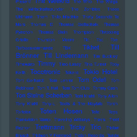
The Weeknd
Present
The Who
The Wings
The Wirtschaftswunder
The Zombies
Thees
Uhlmann
Them
Thilo Mischke
Thirty Seconds To
Mars
Thomas D
Thomas Gottschalk
Thomas
Pynchon
Thomas Stein
Thompson
Throbbing
Gristle
Thurston Moore
Tic Tac Toe
Till
Tikhet
Tiefbasskommando TBK
Brönner
Till Lindemann
Tim Buckley
Timmy
Timewarp
Timo Lassy
Tina Turner
Toby
Tocotronic
Tokio Hotel
Keith
Tokens
Tom Odell
Tom Gerhardt
Tom Lehrer
Tom
Robinson
Tom T. Hall
Tom Tom Club
Tommy Cash
Ton Steine Scherben
Toni Krahl
Tony Allen
Tony Krahl
Tony-L
Toots & The Maytals
Torch
Toten Hosen
Tortoise
Toto
Toya
Transvision Vamp
Traveling Wilburys
Travis
Trent
Trettmann
Trio
Tricky
Reznor
Tristan
Brusch
Tristwch Y Fenywod
Trojan Records
Tunde