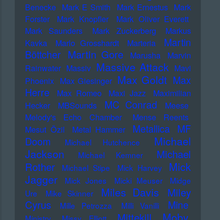
Benecke
Mark E Smith
Mark Ernestus
Mark
Forster
Mark Knopfler
Mark Oliver Everett
Mark Saunders
Mark Zuckerberg
Markus
Martin
Kavka
Marlo Grosshardt
Marteria
Martin Gore
Böttcher
Marusha
Marvin
Massive Attack
Rainwater
Massiv
Mavi
Max Goldt
Max
Phoenix
Max Giesinger
Herre
Max Romeo
Maxi Jazz
Maximilian
MC Conrad
Hecker
MBSounds
Meese
Melody's Echo Chamber
Mense Reents
Metallica
MF
Mesut Özil
Metal Hammer
Michael
Doom
Michael Hutchence
Jackson
Michael
Michael Kemner
Mick
Rother
Michael Stipe
Mick Harvey
Jagger
Mick Jones
Micki Meuser
Midge
Miles Davis
Miley
Ure
Mike Skinner
Cyrus
Mine
Mille Petrozza
Milli Vanilli
Moby
Mittekill
Ministry
Missy Elliott