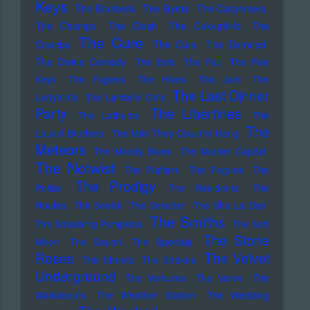
Keys
The Bluebells
The Byrds
The Carpenters
The Champs
The Clash
The Colourfield
The
The Cure
Cramps
The Curs
The Damned
The Divine Comedy
The Eels
The Fall
The Five
Keys
The Fugees
The Hives
The Jam
The
The Last Dinner
Ladybirds
The Lambrini Girls
Party
The Libertines
The Lathums
The
The
Louvin Brothers
The Man They Could'nt Hang
Meteors
The Moody Blues
The Murder Capital
The Notwist
The Platters
The Pogues
The
The Prodigy
Police
The Residents
The
Routes
The Seeds
The Selecter
The Sha La Das
The Smiths
The Smashing Pumpkins
The Soft
The Stone
Moon
The Sound
The Specials
Roses
The Velvet
The Streets
The Strokes
Underground
The Ventures
The Verve
The
Walkabouts
The Weather Station
The Wedding