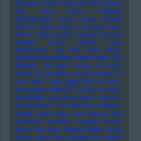
Schneider
Helmet
Helmut Schmidt
Henning
Herbert
May
Henry Rollins
Grönemeyer
Herman Brood
Hermeto
Pascoal
HipHop Made in Germany
Hitler
Hitster
Holger Czukay
Honolulu Mountain
Horst Lichter
Daffodils
Horst
Weidenmüller
Hot Chip
Hotel Rimini
Howard Carpendale
Howlin Wolf
HP
Baxxter
HR Giger
Humpe & Humpe
Ian Dury
Hüsker Dü
Ibiza Final Boss
Ice
Iggy Pop
Ice-T
Cube
Ideal
Ike White
Ikkimel
Ikke Hüftgold
Il Civetto
Ina Deter
Ina Müller
International Music
Interzone
Irene Schweizer
Irmin Schmidt
Iron Maiden
Isaak
Isaiah Collier
Jack Antonoff
Jack
DeJohnette
Jack White
Jackmate
Jackson
James Blake
Brown
Jake Bugg
James
James Last
Jamie
Brown
James Carr