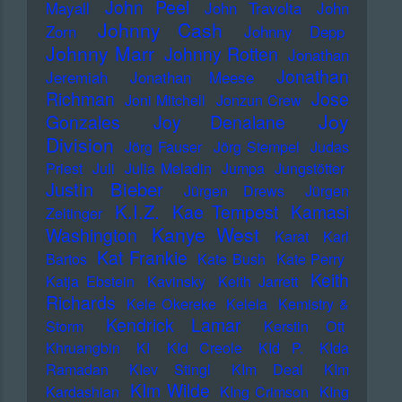
John Peel
Mayall
John Travolta
John
Johnny Cash
Zorn
Johnny Depp
Johnny Marr
Johnny Rotten
Jonathan
Jonathan
Jeremiah
Jonathan Meese
Richman
Jose
Joni Mitchell
Jonzun Crew
Joy
Gonzales
Joy Denalane
Division
Jörg Fauser
Jörg Stempel
Judas
Priest
Juli
Julia Meladin
Jumpa
Jungstötter
Justin Bieber
Jürgen Drews
Jürgen
K.I.Z.
Kae Tempest
Kamasi
Zeltinger
Kanye West
Washington
Karat
Karl
Kat Frankie
Bartos
Kate Bush
Kate Perry
Keith
Katja Ebstein
Kavinsky
Keith Jarrett
Richards
Kele Okereke
Kelela
Kemistry &
Kendrick Lamar
Storm
Kerstin Ott
Khruangbin
KI
KId Creole
KId P.
KIda
Ramadan
KIev Stingl
KIm Deal
KIm
KIm Wilde
Kardashian
KIng Crimson
KIng