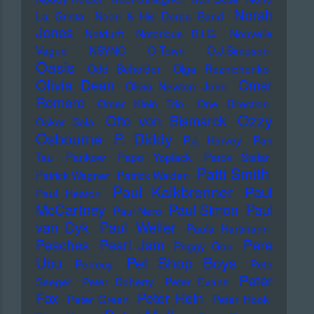
Norah
La Grinta
Noori & His Dorpa Band
Jones
Notdurft
Notorious B.I.G.
Nouvelle
Vague
NSYNC
O-Town
O.J.Simpson
Oasis
Odd Beholder
Olga Reznichenko
Olivia Dean
Omar
Olivia Newton John
Romero
Omer Klein Trio
One Direction
Ozzy
Otto von Bismarck
Oskar Sala
Osbourne
P. Diddy
P.J. Harvey
Pan
Tau
Pankow
Papo Yoplack
Parov Stelar
Patti Smith
Patrick Wagner
Patrick Walden
Paul Kalkbrenner
Paul
Paul Heaton
McCartney
Paul Simon
Paul
Paul Nero
Paul Weller
van Dyk
Paula Hartmann
Pere
Peaches
Pearl Jam
Peggy Gou
Pet Shop Boys
Ubu
Perrecy
Pete
Peter
Seeger
Peter Doherty
Peter Evans
Fox
Peter Hein
Peter Green
Peter Hook