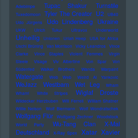
Tupac Shakur
Turnstile
Adebimpe
U2
Tyler The Creator
Tuxedomoon
UB40
Udo Lindenberg
Ukraine
Udo Jürgens
UKW
Ulrich Tukur
Ultravox
Underworld
Unheilig
Unionen
Uriah Heep
USA for Africa
Uschi Brüning
Van Morrison
Vicky Leandros
Vince
Clarke
Vince Staples
Violent Femmes
Virgin
Steele
Visage
Viv Albertine
Von Spar
Von
Südenfed
Walker Brothers
Wanda
Warpaint
Watergate
Web Web
Weird Al Yankovic
Westbam
WeJazz
Wet Leg
Wham
Wiglaf Droste
Wham!
White Stripes
Wildecker Herzbuben
Will Ferrell
William Shatner
Willie Nelson
Wolf Biermann
Wolf Wondratschek
Wolfgang Flür
Wolfgang Zechner
Woodstock
Wu-Tang Clan
X-Mal
World Party
Xatar
Xavier
Deutschland
X-Ray Spex