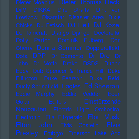
Dieter Thomas Heck
Dieter Moebius
DiIV
DIKKA
Dire Straits
Dirk von
Lowtzow
Disarstar
Disaster Area
Dixie
DJ Koze
DJ Hell
Chicks
DJ Fetisch
DJ Tomcraft
Django Django
Doctorella
Dolly Parton
Dominik Eulberg
Don
Donna Summer
Cherry
Dopplereffekt
Dr Dre
DPP
Dota
Dr Demento
Dr
John
Dr Motte
Drake
DSDS
Duane
Eddy
Dub Spencer & Trance Hill
Duke
Ellington
Duke Pearson
Duke Reid
Ed Sheeran
Eagles
Dusty Springfield
Eddie Murphy
Eddie Vedder
Eden
Einstürzende
Golan
Editors
Neubauten
Electric Light Orchestra
Elon Musk
Electronic
Ella Fitzgerald
Elton John
Elvis
Elvis Costello
Presley
Embryo
Emerson Lake And