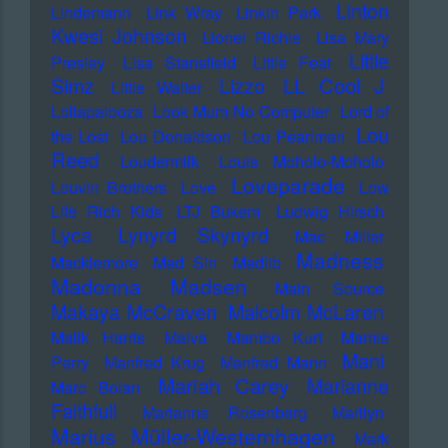
Linton
Lindemann
Link Wray
Linkin Park
Kwesi Johnson
Lionel Richie
Lisa Mary
Little
Presley
Lisa Stansfield
Little Feat
LL Cool J
Simz
Lizzo
Little Walter
Lollapalooza
Look Mum No Computer
Lord of
Lou
the Lost
Lou Donaldson
Lou Pearlman
Reed
Loudermilk
Louis Moholo-Moholo
Loveparade
Louvin Brothers
Love
Low
Life Rich Kids
LTJ Bukem
Ludwig Hirsch
Lyca
Lynyrd Skynyrd
Mac Miller
Madness
Macklemore
Mad Sin
Madlib
Madonna
Madsen
Main Source
Makaya McCraven
Malcolm McLaren
Malik Harris
Malva
Mambo Kurt
Mamie
Mani
Perry
Manfred Krug
Manfred Mann
Mariah Carey
Marianne
Marc Bolan
Faithfull
Marianne Rosenberg
Marilyn
Marius Müller-Westernhagen
Mark