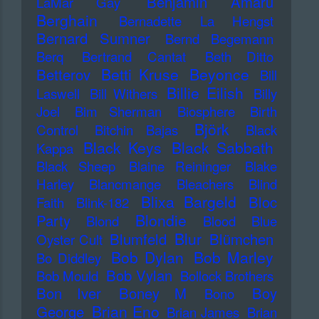
Benjamin Amaru
LaMar Gay
Berghain
Bernadette La Hengst
Bernard Sumner
Bernd Begemann
Berq
Bertrand Cantat
Beth Ditto
Betti Kruse
Beyonce
Betterov
Bill
Billie Eilish
Laswell
Bill Withers
Billy
Joel
Bim Sherman
Biosphere
Birth
Björk
Control
Bitchin Bajas
Black
Black Keys
Black Sabbath
Kappa
Black Sheep
Blaine Reininger
Blake
Harley
Blancmange
Bleachers
Blind
Blixa Bargeld
Bloc
Faith
Blink-182
Blondie
Party
Blond
Blood
Blue
Blur
Blumfeld
Blümchen
Oyster Cult
Bob Dylan
Bob Marley
Bo Diddley
Bob Vylan
Bob Mould
Bollock Brothers
Bon Iver
Boney M
Boy
Bono
Brian Eno
George
Brian James
Brian