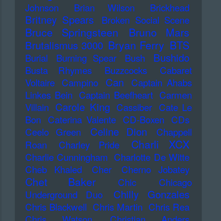
Johnson
Brian Wilson
Brickhead
Britney Spears
Broken Social Scene
Bruce Springsteen
Bruno Mars
Bryan Ferry
BTS
Brutalismus 3000
Bushido
Burial
Burning Spear
Bush
Busta Rhymes
Buzzcocks
Cabaret
Can
Voltaire
Campino
Captain Ahabs
Linkes Bein
Captain Beefheart
Carmen
Carole King
Villain
Cassiber
Cate Le
Bon
Caterina Valente
CD-Boxen
CDs
Celine Dion
Ceelo Green
Chappell
Charli XCX
Roan
Charley Pride
Charlie Cunningham
Charlotte De Witte
Cheb Khaled
Cher
Cherno Jobatey
Chet Baker
Chic
Chicago
Chilly Gonzales
Underground Duo
Chris Blackwell
Chris Martin
Chris Rea
Chris Watson
Christian Anders