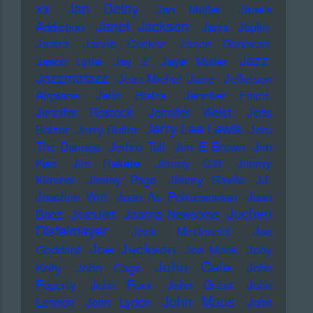
xx
Jan Delay
Jan Müller
Jane's
Janet Jackson
Addiction
Janis Joplin
Jantra
Jarvis Cocker
Jason Donovan
Jazz
Jason Lytle
Jay Z
Jaye Muller
Jazzmatazz
Jean-Michel Jarre
Jefferson
Airplane
Jello Biafra
Jennifer Finch
Jennifer Rostock
Jennifer Weist
Jens
Jerry Lee Lewis
Balzer
Jerry Butler
Jeru
The Damaja
Jethro Tull
Jim E Brown
Jim
Kerr
Jim Rakete
Jimmy Cliff
Jimmy
Kimmel
Jimmy Page
Jimmy Savile
JJ
Joachim Witt
Joan As Policewoman
Joan
Jochen
Baez
JoanJett
Joanna Newsome
Distelmayer
Jock McDonald
Joe
Joe Jackson
Goddard
Joe Meek
Joey
John Cale
Kelly
John Cage
John
Fogerty
John Foxx
John Grant
John
John Maus
Lennon
John Lydon
John