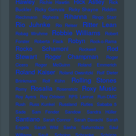
Hawley
Rick Astley
Richie Hawtin
Rick
Buckler
Ricky Gervais
Ricky Shayne
Riddim
Rihanna
Riechmann
Righeira
Ringo Starr
Rio Juhnke
Ritter Lean
Rio Reiser
Robbie Williams
Robag Wruhme
Robert
Robyn
Forster
Roberta Flack
Rock-o-Rama
Rod
Rocko Schamoni
Rockwell
Stewart
Roger Champman
Roger
Cicero
Roger McGuinn
Roland Emmerich
Roland Kaiser
Roland Owsnitzki
Rolf Dieter
Rolling Stones
Brinkmann
Rolf Kühn
Rosalia
Roxy Music
Romy
Rosenstolz
Roy Ayers
Roy Orbison
RPS Lanrue
Run-DMC
Rush
Russ Kunkel
Russland
Rutles
Sababa 5
Sade
Sam Fender
Sandow
Sandra Hüller
Santiano
Sarah Connor
Sarah Davachi
Sarah
Engels
Sarah Wild
Sasha
Saturndaze
Saul
Williams
Sault
Schnipo Schranke
Schürze