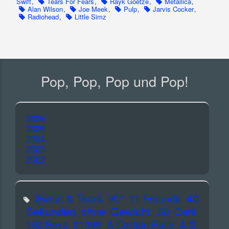
Swift
,
Tears For Fears
,
Rayk Goetze
,
Metallica
,
Alan Wilson
,
Joe Meek
,
Pulp
,
Jarvis Cocker
,
Radiohead
,
Little Simz
Pop, Pop, Pop und Pop!
2026
2025
2024
2023
2022
40
Sweat & Tears
!K7
11 Freunde
Sekunden ohne Gewicht
50 Cent
102 Boyz
01099
A Certain Ratio
A.G.