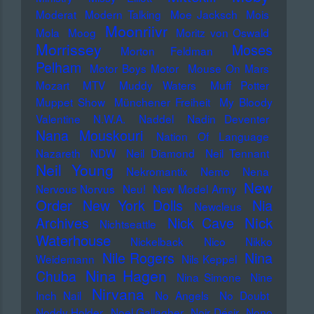
Moderat
Modern Talking
Moe Jacksch
Mois
Moonriivr
Mola
Moog
Moritz von Oswald
Morrissey
Moses
Morton Feldman
Pelham
Motor Boys Motor
Mouse On Mars
Mozart
MTV
Muddy Waters
Muff Potter
Muppet Show
Münchener Freiheit
My Bloody
Valentine
N.W.A.
Naddel
Nadin Deventer
Nana Mouskouri
Nation Of Language
Nazareth
NDW
Neil Diamond
Neil Tennant
Neil Young
Nekromantix
Nemo
Nena
New
Nervous Norvus
Neu!
New Model Army
Order
New York Dolls
Nia
Newcleus
Nick
Archives
Nick Cave
Nichtseattle
Waterhouse
Nickelback
Nico
Nikko
Nile Rogers
Nina
Weidemann
Nils Keppel
Nina Hagen
Chuba
Nina Simone
Nine
Nirvana
Inch Nail
No Angels
No Doubt
Noddy Holder
Noel Gallagher
Noir Désir
Nono