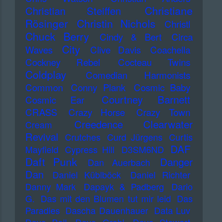
Christiane
Christian Steiffen
Rösinger
Christin Nichols
Christl
Chuck Berry
Cindy & Bert
Circa
City
Waves
Clive Davis
Coachella
Cockney Rebel
Cocteau Twins
Coldplay
Comedian Harmonists
Common
Conny Plank
Cosmic Baby
Courtney Barnett
Cosmic Ear
CRASS
Crazy Horse
Crazy Town
Creedence Clearwater
Cream
Revival
Crutches
Curd Jürgens
Curtis
DAF
Mayfield
Cypress Hill
D3SM6ND
Daft Punk
Danger
Dan Auerbach
Dan
Daniel Küblböck
Daniel Richter
Danny Mark
Dapayk & Padberg
Dario
G.
Das mit den Blumen tut mir leid
Das
Paradies
Dascha Dauenhauer
Data Luv