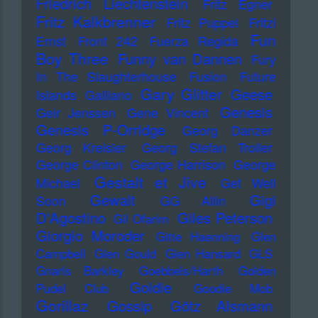
Friedrich Liechtenstein
Fritz Egner
Fritz Kalkbrenner
Fritz Puppel
Fritzi
Fun
Ernst
Front 242
Fuerza Regida
Boy Three
Funny van Dannen
Fury
In The Slaughterhouse
Fusion
Future
Gary Glitter
Geese
Islands
Galliano
Genesis
Geir Jenssen
Gene Vincent
Genesis P-Orridge
Georg Danzer
Georg Kreisler
Georg Stefan Troller
George Clinton
George Harrison
George
Gestalt et Jive
Michael
Get Well
Gewalt
Gigi
Soon
GG Allin
D'Agostino
Giles Peterson
Gil Ofarim
Giorgio Moroder
Gitte Haenning
Glen
Campbell
Glen Gould
Glen Hansard
GLS
Gnarls Barkley
Goebbels/Harth
Golden
Goldie
Pudel Club
Goodie Mob
Gorillaz
Gossip
Götz Alsmann