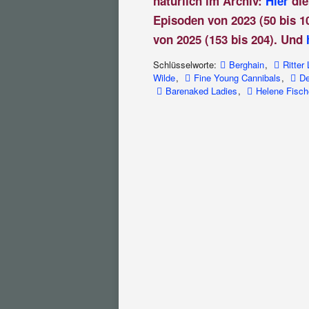
natürlich im Archiv:
Hier
die
Episoden von 2023 (50 bis 1
von 2025 (153 bis 204). Und
Schlüsselworte:
Berghain
,
Ritter
Wilde
,
Fine Young Cannibals
,
D
Barenaked Ladies
,
Helene Fisch