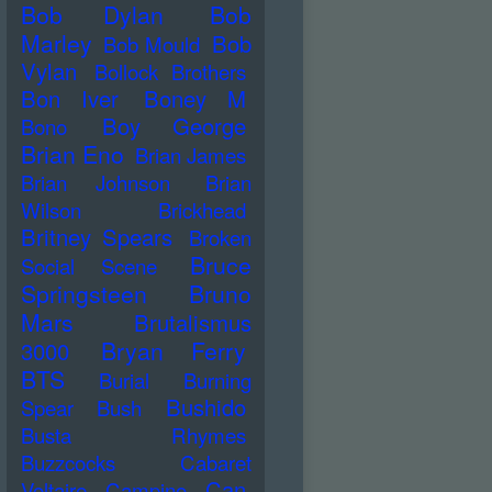
Bob Dylan
Bob
Marley
Bob
Bob Mould
Vylan
Bollock Brothers
Bon Iver
Boney M
Boy George
Bono
Brian Eno
Brian James
Brian Johnson
Brian
Wilson
Brickhead
Britney Spears
Broken
Bruce
Social Scene
Springsteen
Bruno
Mars
Brutalismus
Bryan Ferry
3000
BTS
Burial
Burning
Bushido
Spear
Bush
Busta Rhymes
Buzzcocks
Cabaret
Can
Voltaire
Campino