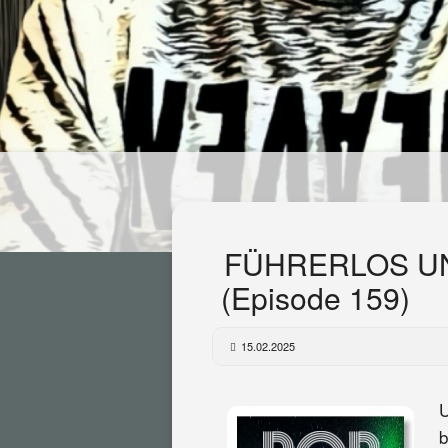
FÜHRERLOS U
(Episode 159)
15.02.2025
U
b