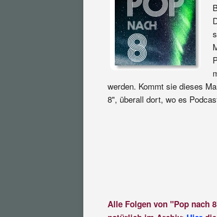
B
D
s
M
P
m
werden. Kommt sie dieses Mal
8", überall dort, wo es Podcast
Alle Folgen von "Pop nach 8