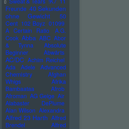
Sweat & Tears
!K7
11
40 Sekunden
Freunde
ohne Gewicht
50
Cent
102 Boyz
01099
A Certain Ratio
A.G.
Abba
Cook
ABC
Abor
& Tynna
Absolute
Beginner
Abwärts
AC/DC
Achim Reichel
Advanced
Ada
Adele
Chemistry
Afghan
Whigs
Afrika
Bambaataa
Afrob
Afroman
AG Geige
Air
Alabaster DePlume
Alan Wilson
Alexandra
Alfred 23 Harth
Alfred
Brendel
Alfred