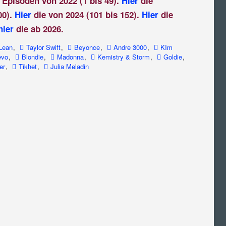
 Episoden von 2022 (1 bis 49).
Hier
die
00).
Hier
die von 2024 (101 bis 152).
Hier
die
hier
die ab 2026.
 Lean
,
Taylor Swift
,
Beyonce
,
Andre 3000
,
KIm
evo
,
Blondie
,
Madonna
,
Kemistry & Storm
,
Goldie
,
er
,
Tikhet
,
Julia Meladin