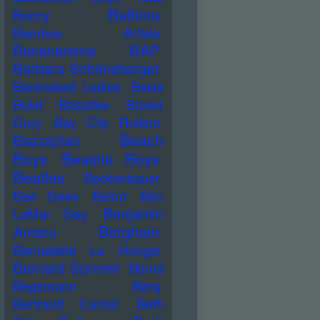
Balbina
Bunny
Bamboo Artists
Bananarama
BAP
Barbara Schöneberger
Barenaked Ladies
Basia
Bulat
Bassdee
Baxter
Dury
Bay City Rollers
Beach
Bazzazian
Boys
Beastie Boys
Beatles
Beckenbauer
Bee Gees
Beirut
Ben
Benjamin
LaMar Gay
Berghain
Amaru
Bernadette La Hengst
Bernard Sumner
Bernd
Begemann
Berq
Bertrand Cantat
Beth