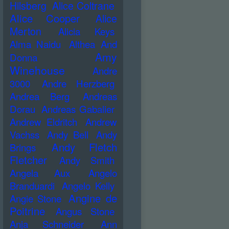
Hilsberg
Alice Coltrane
Alice Cooper
Alice
Merton
Alicia Keys
Alma Naidu
Althea And
Amy
Donna
Winehouse
Andre
3000
Andre Herzberg
Andrea Berg
Andreas
Dorau
Andreas Gabalier
Andrew Eldritch
Andrew
Vachss
Andy Bell
Andy
Andy Fletch
Brings
Fletcher
Andy Smith
Angela Aux
Angelo
Branduardi
Angelo Kelly
Angine de
Angie Stone
Poitrine
Angus Stone
Anja Schneider
Ann