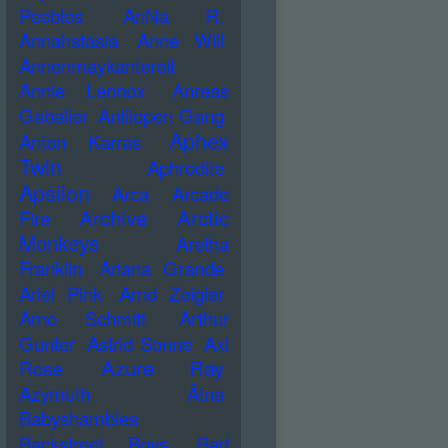
Peebles
AnNa R.
Annahstasia
Anne Will
Annenmaykantereit
Annie Lennox
Anreas
Gabalier
Antilopen Gang
Aphex
Anton Karras
Twin
Aphrodite
Apsilon
Arca
Arcade
Archive
Arctic
Fire
Monkeys
Aretha
Franklin
Ariana Grande
Ariel Pink
Arnd Zeigler
Arno Schmitt
Arthur
Gunter
Astrid Sonne
Axl
Azure Ray
Rose
Azymuth
Ätna
Babyshambles
Backstreet Boys
Bad