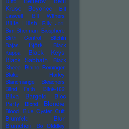
Betti
Betterov
Ditto
Kruse
Beyonce
Bill
Laswell
Bill Withers
Billie Eilish
Billy Joel
Bim Sherman
Biosphere
Birth Control
Bitchin
Björk
Bajas
Black
Black Keys
Kappa
Black Sabbath
Black
Sheep
Blaine Reininger
Blake Harley
Blancmange
Bleachers
Blind Faith
Blink-182
Blixa Bargeld
Bloc
Blondie
Party
Blond
Blood
Blue Oyster Cult
Blur
Blumfeld
Blümchen
Bo Diddley