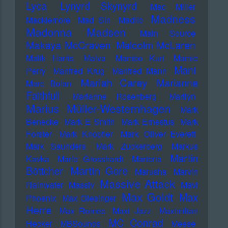
Lyca
Lynyrd Skynyrd
Mac Miller
Madness
Macklemore
Mad Sin
Madlib
Madonna
Madsen
Main Source
Makaya McCraven
Malcolm McLaren
Malik Harris
Malva
Mambo Kurt
Mamie
Mani
Perry
Manfred Krug
Manfred Mann
Mariah Carey
Marianne
Marc Bolan
Faithfull
Marianne Rosenberg
Marilyn
Marius Müller-Westernhagen
Mark
Benecke
Mark E Smith
Mark Ernestus
Mark
Forster
Mark Knopfler
Mark Oliver Everett
Mark Saunders
Mark Zuckerberg
Markus
Martin
Kavka
Marlo Grosshardt
Marteria
Martin Gore
Böttcher
Marusha
Marvin
Massive Attack
Rainwater
Massiv
Mavi
Max Goldt
Max
Phoenix
Max Giesinger
Herre
Max Romeo
Maxi Jazz
Maximilian
MC Conrad
Hecker
MBSounds
Meese