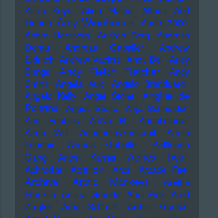
Alicia Keys
Alma Naidu
Althea And
Amy Winehouse
Donna
Andre 3000
Andre Herzberg
Andrea Berg
Andreas
Dorau
Andreas Gabalier
Andrew
Eldritch
Andrew Vachss
Andy Bell
Andy
Andy Fletch Fletcher
Brings
Andy
Smith
Angela Aux
Angelo Branduardi
Angine de
Angelo Kelly
Angie Stone
Poitrine
Angus Stone
Anja Schneider
Ann Peebles
AnNa R.
Annahstasia
Anne Will
Annenmaykantereit
Annie
Lennox
Anreas Gabalier
Antilopen
Aphex Twin
Gang
Anton Karras
Apsilon
Aphrodite
Arca
Arcade Fire
Archive
Arctic Monkeys
Aretha
Franklin
Ariana Grande
Ariel Pink
Arnd
Zeigler
Arno Schmitt
Arthur Gunter
Azure Ray