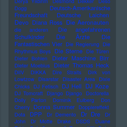
Derya Yildirim
Desmond Dekker
Deso
Deutsch-Amerikanische
Dogg
Freundschaft
Deutsche Laichen
Devo
Die Aeronauten
Diana Ross
Die angefahrenen
die anderen
Die Ärzte
Schulkinder
Die
Fantastischen Vier
Die Regierung
Die
Die Sterne
Rhythmus Boys
Die Türen
Dieter Maschine Birr
Dieter Bohlen
Dieter Thomas Heck
Dieter Moebius
DiIV
DIKKA
Dire Straits
Dirk von
Lowtzow
Disarstar
Disaster Area
Dixie
DJ Koze
DJ Hell
Chicks
DJ Fetisch
DJ Tomcraft
Django Django
Doctorella
Dolly Parton
Dominik Eulberg
Don
Donna Summer
Cherry
Dopplereffekt
Dr Dre
DPP
Dota
Dr Demento
Dr
John
Dr Motte
Drake
DSDS
Duane