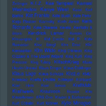
K.I.Z.
Kae Tempest
Kamasi
Zeltinger
Kanye West
Washington
Karat
Karl
Kat Frankie
Bartos
Kate Bush
Kate Perry
Keith
Katja Ebstein
Kavinsky
Keith Jarrett
Richards
Kele Okereke
Kelela
Kemistry &
Kendrick Lamar
Storm
Kerstin Ott
Khruangbin
KI
KId Creole
KId P.
KIda
Ramadan
KIev Stingl
KIm Deal
KIm
KIm Wilde
Kardashian
KIng Crimson
KIng
Gizzard & The Lizard Wizard
KIng Kurt
KIng
KItschKrieg
Princess
KIng Tubby
Klaas
Heufer-Umlauf
Klaus Dinger
Klaus Doldinger
Klez.e
Klaus Lage
Klaus Schulze
KMD
Kneecap
Koefte DeVille
Kollegah
Kompakt
Kraftklub
Kool Herc
Kool Savas
Kraftwerk
Krautrock
Kreator
Kris
Kristofferson
KRS-One
Kruder & Dorfmeister
Kylie Minogue
Kurt Cobain
Kurt Krömer