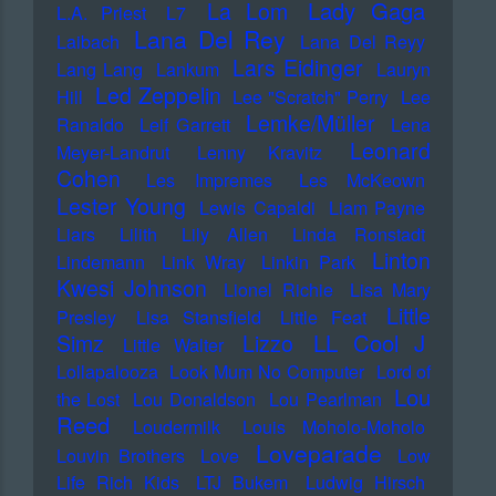
Lady Gaga
La Lom
L.A. Priest
L7
Lana Del Rey
Laibach
Lana Del Reyy
Lars Eidinger
Lang Lang
Lankum
Lauryn
Led Zeppelin
Hill
Lee "Scratch" Perry
Lee
Lemke/Müller
Ranaldo
Leif Garrett
Lena
Leonard
Meyer-Landrut
Lenny Kravitz
Cohen
Les Impremes
Les McKeown
Lester Young
Lewis Capaldi
Liam Payne
Liars
Lilith
Lily Allen
Linda Ronstadt
Linton
Lindemann
Link Wray
Linkin Park
Kwesi Johnson
Lionel Richie
Lisa Mary
Little
Presley
Lisa Stansfield
Little Feat
LL Cool J
Simz
Lizzo
Little Walter
Lollapalooza
Look Mum No Computer
Lord of
Lou
the Lost
Lou Donaldson
Lou Pearlman
Reed
Loudermilk
Louis Moholo-Moholo
Loveparade
Louvin Brothers
Love
Low
Life Rich Kids
LTJ Bukem
Ludwig Hirsch