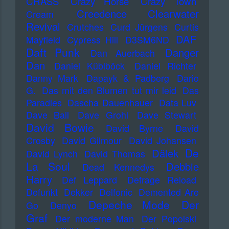
CRASS
Crazy Horse
Crazy Town
Creedence Clearwater
Cream
Revival
Crutches
Curd Jürgens
Curtis
DAF
Mayfield
Cypress Hill
D3SM6ND
Daft Punk
Danger
Dan Auerbach
Dan
Daniel Küblböck
Daniel Richter
Danny Mark
Dapayk & Padberg
Dario
G.
Das mit den Blumen tut mir leid
Das
Paradies
Dascha Dauenhauer
Data Luv
Dave Ball
Dave Grohl
Dave Stewart
David Bowie
David Byrne
David
Crosby
David Gilmour
David Johansen
De
Dälek
David Lynch
David Thomas
La Soul
Debbie
Dead Kennedys
Harry
Def Leppard
Defrage Reload
Defunkt
Dekker
Delfonic
Demented Are
Depeche Mode
Der
Go
Denyo
Graf
Der moderne Man
Der Popolski