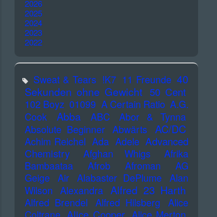
2026
2025
2024
2023
2022
40
Sweat & Tears
!K7
11 Freunde
Sekunden ohne Gewicht
50 Cent
102 Boyz
01099
A Certain Ratio
A.G.
Abba
Cook
ABC
Abor & Tynna
AC/DC
Absolute Beginner
Abwärts
Advanced
Achim Reichel
Ada
Adele
Chemistry
Afghan Whigs
Afrika
Bambaataa
Afrob
Afroman
AG
Geige
Air
Alabaster DePlume
Alan
Alfred 23 Harth
Wilson
Alexandra
Alfred Brendel
Alfred Hilsberg
Alice
Alice Cooper
Coltrane
Alice Merton