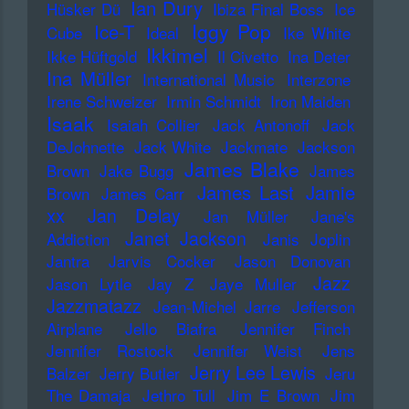
Ian Dury
Hüsker Dü
Ibiza Final Boss
Ice
Iggy Pop
Ice-T
Cube
Ideal
Ike White
Ikkimel
Ikke Hüftgold
Il Civetto
Ina Deter
Ina Müller
International Music
Interzone
Irene Schweizer
Irmin Schmidt
Iron Maiden
Isaak
Isaiah Collier
Jack Antonoff
Jack
DeJohnette
Jack White
Jackmate
Jackson
James Blake
Brown
Jake Bugg
James
James Last
Jamie
Brown
James Carr
xx
Jan Delay
Jan Müller
Jane's
Janet Jackson
Addiction
Janis Joplin
Jantra
Jarvis Cocker
Jason Donovan
Jazz
Jason Lytle
Jay Z
Jaye Muller
Jazzmatazz
Jean-Michel Jarre
Jefferson
Airplane
Jello Biafra
Jennifer Finch
Jennifer Rostock
Jennifer Weist
Jens
Jerry Lee Lewis
Balzer
Jerry Butler
Jeru
The Damaja
Jethro Tull
Jim E Brown
Jim