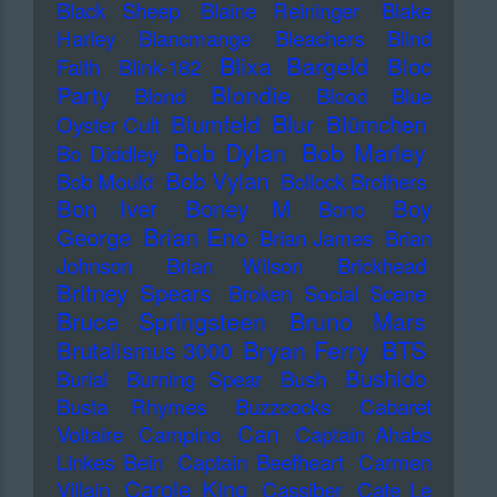
Black Sheep
Blaine Reininger
Blake
Harley
Blancmange
Bleachers
Blind
Blixa Bargeld
Bloc
Faith
Blink-182
Blondie
Party
Blond
Blood
Blue
Blur
Blumfeld
Blümchen
Oyster Cult
Bob Dylan
Bob Marley
Bo Diddley
Bob Vylan
Bob Mould
Bollock Brothers
Bon Iver
Boney M
Boy
Bono
Brian Eno
George
Brian James
Brian
Johnson
Brian Wilson
Brickhead
Britney Spears
Broken Social Scene
Bruce Springsteen
Bruno Mars
Bryan Ferry
BTS
Brutalismus 3000
Bushido
Burial
Burning Spear
Bush
Busta Rhymes
Buzzcocks
Cabaret
Can
Voltaire
Campino
Captain Ahabs
Linkes Bein
Captain Beefheart
Carmen
Carole King
Villain
Cassiber
Cate Le