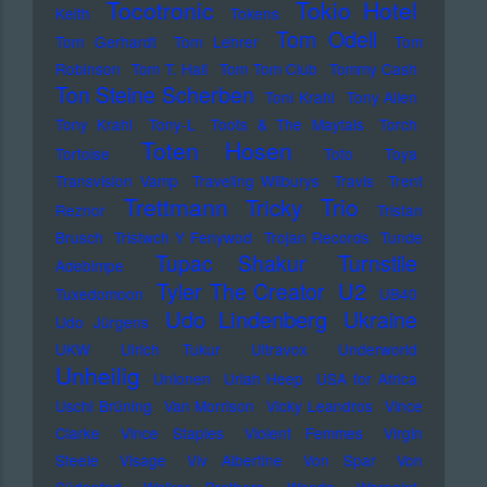
Tocotronic
Tokio Hotel
Keith
Tokens
Tom Odell
Tom Gerhardt
Tom Lehrer
Tom
Robinson
Tom T. Hall
Tom Tom Club
Tommy Cash
Ton Steine Scherben
Toni Krahl
Tony Allen
Tony Krahl
Tony-L
Toots & The Maytals
Torch
Toten Hosen
Tortoise
Toto
Toya
Transvision Vamp
Traveling Wilburys
Travis
Trent
Trettmann
Trio
Tricky
Reznor
Tristan
Brusch
Tristwch Y Fenywod
Trojan Records
Tunde
Tupac Shakur
Turnstile
Adebimpe
U2
Tyler The Creator
Tuxedomoon
UB40
Udo Lindenberg
Ukraine
Udo Jürgens
UKW
Ulrich Tukur
Ultravox
Underworld
Unheilig
Unionen
Uriah Heep
USA for Africa
Uschi Brüning
Van Morrison
Vicky Leandros
Vince
Clarke
Vince Staples
Violent Femmes
Virgin
Steele
Visage
Viv Albertine
Von Spar
Von