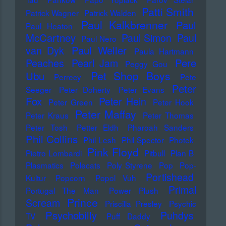
Patti Smith
Patrick Wagner
Patrick Walden
Paul Kalkbrenner
Paul
Paul Heaton
McCartney
Paul Simon
Paul
Paul Nero
Paul Weller
van Dyk
Paula Hartmann
Pere
Peaches
Pearl Jam
Peggy Gou
Pet Shop Boys
Ubu
Perrecy
Pete
Peter
Seeger
Peter Doherty
Peter Evans
Fox
Peter Hein
Peter Green
Peter Hook
Peter Maffay
Peter Kraus
Peter Thomas
Peter Tosh
Petter Eldh
Pharoah Sanders
Phil Collins
Phil Lesh
Phil Spector
Photek
Pink Floyd
Pietro Lombardi
Pitbull
Plan B
Plasmatics
Polecats
Poly Styrene
Pop
Pop-
Portishead
Kultur
Popcorn
Popol Vuh
Primal
Portugal The Man
Power Plush
Prince
Scream
Priscilla Presley
Psychic
Psychobilly
Puhdys
TV
Puff Daddy