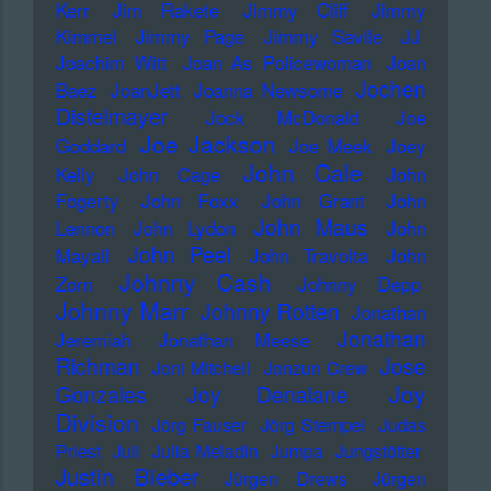
Kerr
Jim Rakete
Jimmy Cliff
Jimmy
Kimmel
Jimmy Page
Jimmy Savile
JJ
Joachim Witt
Joan As Policewoman
Joan
Jochen
Baez
JoanJett
Joanna Newsome
Distelmayer
Jock McDonald
Joe
Joe Jackson
Goddard
Joe Meek
Joey
John Cale
Kelly
John Cage
John
Fogerty
John Foxx
John Grant
John
John Maus
Lennon
John Lydon
John
John Peel
Mayall
John Travolta
John
Johnny Cash
Zorn
Johnny Depp
Johnny Marr
Johnny Rotten
Jonathan
Jonathan
Jeremiah
Jonathan Meese
Richman
Jose
Joni Mitchell
Jonzun Crew
Joy
Gonzales
Joy Denalane
Division
Jörg Fauser
Jörg Stempel
Judas
Priest
Juli
Julia Meladin
Jumpa
Jungstötter
Justin Bieber
Jürgen Drews
Jürgen