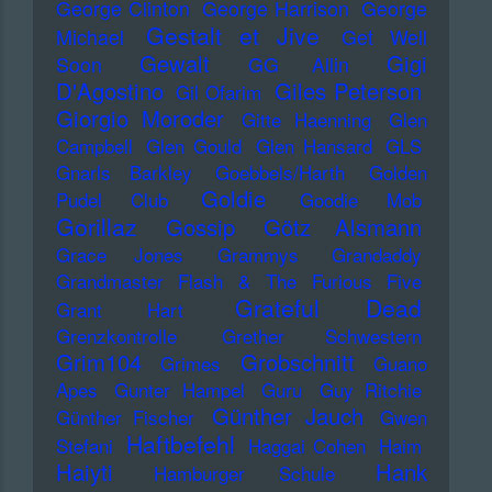
George Clinton
George Harrison
George
Gestalt et Jive
Michael
Get Well
Gewalt
Gigi
Soon
GG Allin
D'Agostino
Giles Peterson
Gil Ofarim
Giorgio Moroder
Gitte Haenning
Glen
Campbell
Glen Gould
Glen Hansard
GLS
Gnarls Barkley
Goebbels/Harth
Golden
Goldie
Pudel Club
Goodie Mob
Gorillaz
Gossip
Götz Alsmann
Grace Jones
Grammys
Grandaddy
Grandmaster Flash & The Furious Five
Grateful Dead
Grant Hart
Grenzkontrolle
Grether Schwestern
Grim104
Grobschnitt
Grimes
Guano
Apes
Gunter Hampel
Guru
Guy Ritchie
Günther Jauch
Günther Fischer
Gwen
Haftbefehl
Stefani
Haggai Cohen
Haim
Haiyti
Hank
Hamburger Schule