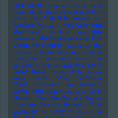
Neil Young
Nekromantix
Nemo
Nena
New
Nervous Norvus
Neu!
New Model Army
Order
New York Dolls
Nia
Newcleus
Nick
Archives
Nick Cave
Nichtseattle
Waterhouse
Nickelback
Nico
Nikko
Nile Rogers
Nina
Weidemann
Nils Keppel
Nina Hagen
Chuba
Nina Simone
Nine
Nirvana
Inch Nail
No Angels
No Doubt
Noddy Holder
Noel Gallagher
Noir Désir
Nono
Norah
La Grinta
Noori & His Dorpa Band
Jones
Notdurft
Notorious B.I.G.
Nouvelle
Vague
NSYNC
O-Town
O.J.Simpson
Oasis
Odd Beholder
Olga Reznichenko
Olivia Dean
Omar
Olivia Newton John
Romero
Omer Klein Trio
One Direction
Ozzy
Otto von Bismarck
Oskar Sala
Osbourne
P. Diddy
P.J. Harvey
Pan
Tau
Pankow
Papo Yoplack
Parov Stelar