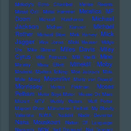
Melody's Echo Chamber
Mense Reents
Metallica
MF
Mesut Özil
Metal Hammer
Michael
Doom
Michael Hutchence
Jackson
Michael
Michael Kemner
Mick
Rother
Michael Stipe
Mick Harvey
Jagger
Mick Jones
Micki Meuser
Midge
Miles Davis
Miley
Ure
Mike Skinner
Cyrus
Mine
Mille Petrozza
Milli Vanilli
Moby
Mittekill
Ministry
Missy Elliott
Moderat
Modern Talking
Moe Jacksch
Mois
Moonriivr
Mola
Moog
Moritz von Oswald
Morrissey
Moses
Morton Feldman
Pelham
Motor Boys Motor
Mouse On Mars
Mozart
MTV
Muddy Waters
Muff Potter
Muppet Show
Münchener Freiheit
My Bloody
Valentine
N.W.A.
Naddel
Nadin Deventer
Nana Mouskouri
Nation Of Language
Nazareth
NDW
Neil Diamond
Neil Tennant