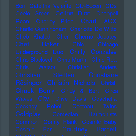
Bon
Caterina Valente
CD-Boxen
CDs
Celine Dion
Ceelo Green
Chappell
Charli XCX
Roan
Charley Pride
Charlie Cunningham
Charlotte De Witte
Cheb Khaled
Cher
Cherno Jobatey
Chet Baker
Chic
Chicago
Chilly Gonzales
Underground Duo
Chris Blackwell
Chris Martin
Chris Rea
Chris Watson
Christian Anders
Christiane
Christian Steiffen
Rösinger
Christin Nichols
Christl
Chuck Berry
Cindy & Bert
Circa
City
Waves
Clive Davis
Coachella
Cockney Rebel
Cocteau Twins
Coldplay
Comedian Harmonists
Common
Conny Plank
Cosmic Baby
Courtney Barnett
Cosmic Ear