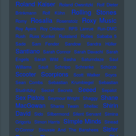
Roland Kaiser
Roland Owsnitzki
Rolf Dieter
Rolling Stones
Brinkmann
Rolf Kühn
Rosalia
Roxy Music
Romy
Rosenstolz
Roy Ayers
Roy Orbison
RPS Lanrue
Run-DMC
Rush
Russ Kunkel
Russland
Rutles
Sababa 5
Sade
Sam Fender
Sandow
Sandra Hüller
Santiano
Sarah Connor
Sarah Davachi
Sarah
Engels
Sarah Wild
Sasha
Saturndaze
Saul
Williams
Sault
Schnipo Schranke
Schürze
Scorpions
Scooter
Scott Walker
Scycs
Sean Combs
Sebastian Krumbiegel
Sebastian
Seeed
Studnitzky
Secret Secrets
Sepalot
Sex Pistols
Shane
Seymour Wright
Shaggy
MacGowan
Shirin
Shania Twain
Shellac
David
Sido
Silbermond
Silent Servant
Simina
Simple Minds
Grigoriu
Simon Harris
Sinead
Sister
O'Connor
Siouxsie And The Banshees