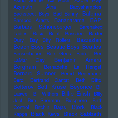
Astrid Sonne
Axl Rose
Azymuth
Ätna
Babyshambles
Balbina
Backstreet Boys
Bad Bunny
Bananarama
BAP
Bamboo Artists
Barbara Schöneberger
Barenaked
Ladies
Basia Bulat
Bassdee
Baxter
Bazzazian
Dury
Bay City Rollers
Beach Boys
Beastie Boys
Beatles
Beckenbauer
Bee Gees
Beirut
Ben
Benjamin Amaru
LaMar Gay
Berghain
Bernadette La Hengst
Bernard Sumner
Bernd Begemann
Berq
Bertrand Cantat
Beth Ditto
Betti Kruse
Beyonce
Betterov
Bill
Billie Eilish
Laswell
Bill Withers
Billy
Joel
Bim Sherman
Biosphere
Birth
Björk
Control
Bitchin Bajas
Black
Black Keys
Black Sabbath
Kappa