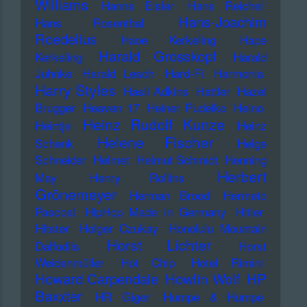
Williams
Hanns Eisler
Hans Reichel
Hans-Joachim
Hans Rosenthal
Roedelius
Haoe Kerkeling
Hape
Harald Grosskopf
Kerkeling
Harald
Juhnke
Harald Lesch
Hard-Fi
Harmonia
Harry Styles
Hasil Adkins
Hattler
Hazel
Brugger
Heaven 17
Heiner Pudelko
Heino
Heinz Rudolf Kunze
Heintje
Heinz
Helene Fischer
Schenk
Helge
Schneider
Helmet
Helmut Schmidt
Henning
Herbert
May
Henry Rollins
Grönemeyer
Herman Brood
Hermeto
Pascoal
HipHop Made in Germany
Hitler
Hitster
Holger Czukay
Honolulu Mountain
Horst Lichter
Daffodils
Horst
Weidenmüller
Hot Chip
Hotel Rimini
Howard Carpendale
Howlin Wolf
HP
Baxxter
HR Giger
Humpe & Humpe