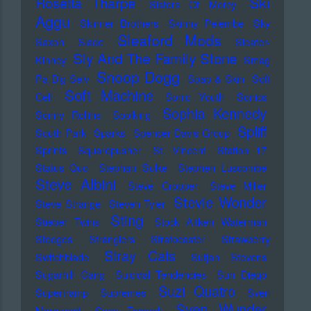
Ski
Rosetta Tharpe
Sisters Of Mercy
Aggu
Skinner Brothers
Skinny Pelembe
Sky
Sleaford Mods
Saxon
Slade
Sleater-
Sly And The Family Stone
Kinney
Smag
Snoop Dogg
Pa Dig Selv
Soap & Skin
Soft
Soft Machine
Cell
Sonic Youth
Sonics
Sophia Kennedy
Sonny Rollins
Soolking
Spliff
South Park
Sparks
Spencer Davis Group
Sprints
Squarepusher
St. Vincent
Station 17
Status Quo
Stephan Sulke
Stephen Luscombe
Steve Albini
Steve Cropper
Steve Miller
Stevie Wonder
Steve Strange
Steven Tyler
Sting
Stieber Twins
Stock Aitken Waterman
Stooges
Stranglers
Stratocaster
Strawberry
Stray Cats
Switchblade
Sufjan Stevens
Sugarhill Gang
Suicidal Tendencies
Sun Diego
Suzi Quatro
Supertramp
Supremes
Sven
Sven Wunder
Marquardt
Sven Tasnadi