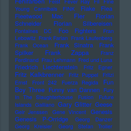
Fehlfarben
Feist
Fever Ray
Fil
Fine
Flake
Flea
Young Cannibals
FINK
Fler
Fleetwood Mac
Florian
Schneider
Florian Silbereisen
Foo Fighters
Fontaines DC
Fran
Lebowitz
Frank Farian
Frank Laufenberg
Frank Sinatra
Frank
Frank Ocean
Frank Zappa
Spilker
Franz
Ferdinand
Frau Lehmann
Fred und Luna
Friedrich Liechtenstein
Fritz Egner
Fritz Kalkbrenner
Fritz Puppel
Fritzi
Fun
Ernst
Front 242
Fuerza Regida
Boy Three
Funny van Dannen
Fury
In The Slaughterhouse
Fusion
Future
Gary Glitter
Geese
Islands
Galliano
Genesis
Geir Jenssen
Gene Vincent
Genesis P-Orridge
Georg Danzer
Georg Kreisler
Georg Stefan Troller