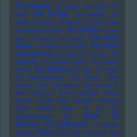
The Notwist
The Platters
The Pogues
The
The Prodigy
Police
The Residents
The
Routes
The Seeds
The Selecter
The Sha La Das
The Smiths
The Smashing Pumpkins
The Soft
The Stone
Moon
The Sound
The Specials
Roses
The Velvet
The Streets
The Strokes
Underground
The Ventures
The Verve
The
Walkabouts
The Weather Station
The Wedding
The Weeknd
Present
The Who
The Wings
The Wirtschaftswunder
The Zombies
Thees
Uhlmann
Them
Thilo Mischke
Thirty Seconds To
Mars
Thomas D
Thomas Gottschalk
Thomas
Pynchon
Thomas Stein
Thompson
Throbbing
Gristle
Thurston Moore
Tic Tac Toe
Till
Tikhet
Tiefbasskommando TBK
Brönner
Till Lindemann
Tim Buckley
Timmy
Timewarp
Timo Lassy
Tina Turner
Toby