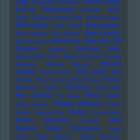
Pulp
Quincy Jones
Pussy Riot
Questlove
Radiohead
R.E.M.
RAF
Raekwon
Rage
Rahsaan Roland Kirk
Rainald Grebe
Ralf Hütter
Rammstein
Ralph Heidel
Rayk Goetze
Randy Weston
Ray Charles
Rechtsrock
Red Hot Chili
Reb Kennedy
Peppers
Reinhard Mey
Reggae
Reinhold Heil
Rezo
Rhythm & Sound
Ricardo
Richard
Villalobos
Richard Ashcroft
Hawley
Rick Astley
Richie Hawtin
Rick
Buckler
Ricky Gervais
Ricky Shayne
Riddim
Rihanna
Riechmann
Righeira
Ringo Starr
Rio Juhnke
Ritter Lean
Rio Reiser
Robbie Williams
Robag Wruhme
Robert
Robyn
Forster
Roberta Flack
Rock-o-Rama
Rod
Rocko Schamoni
Rockwell
Stewart
Roger Champman
Roger
Cicero
Roger McGuinn
Roland Emmerich