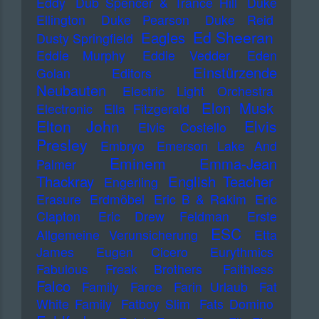
Eddy
Dub Spencer & Trance Hill
Duke
Ellington
Duke Pearson
Duke Reid
Ed Sheeran
Eagles
Dusty Springfield
Eddie Murphy
Eddie Vedder
Eden
Einstürzende
Golan
Editors
Neubauten
Electric Light Orchestra
Elon Musk
Electronic
Ella Fitzgerald
Elton John
Elvis
Elvis Costello
Presley
Embryo
Emerson Lake And
Eminem
Emma-Jean
Palmer
Thackray
English Teacher
Engerling
Erasure
Erdmöbel
Eric B & Rakim
Eric
Clapton
Eric Drew Feldman
Erste
ESC
Allgemeine Verunsicherung
Etta
James
Eugen Cicero
Eurythmics
Fabulous Freak Brothers
Faithless
Falco
Family
Farce
Farin Urlaub
Fat
White Family
Fatboy Slim
Fats Domino