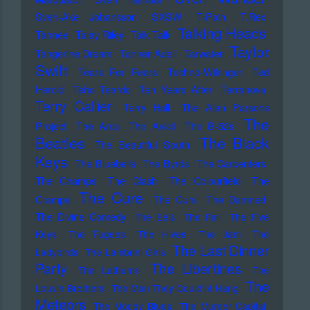
Sven-Ake Johansson
SXSW
T-Pain
T.Rex
Talking Heads
Tahnee
Talay Riley
Talk Talk
Taylor
Tangerine Dream
Tanner Adell
Tarwater
Swift
Tears For Fears
Techno-Wikinger
Ted
Herold
Teho Teardo
Ten Years After
Terranova
Terry Callier
Terry Hall
The Alan Parsons
The
Project
The Arcs
The Avicii
The B-52s
Beatles
The Black
The Beautiful South
Keys
The Bluebells
The Byrds
The Carpenters
The Champs
The Clash
The Colourfield
The
The Cure
Cramps
The Curs
The Damned
The Divine Comedy
The Eels
The Fall
The Five
Keys
The Fugees
The Hives
The Jam
The
The Last Dinner
Ladybirds
The Lambrini Girls
Party
The Libertines
The Lathums
The
The
Louvin Brothers
The Man They Could'nt Hang
Meteors
The Moody Blues
The Murder Capital