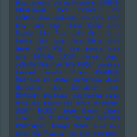
Jochen
Baez
JoanJett
Joanna Newsome
Distelmayer
Jock McDonald
Joe
Joe Jackson
Goddard
Joe Meek
Joey
John Cale
Kelly
John Cage
John
Fogerty
John Foxx
John Grant
John
John Maus
Lennon
John Lydon
John
John Peel
Mayall
John Travolta
John
Johnny Cash
Zorn
Johnny Depp
Johnny Marr
Johnny Rotten
Jonathan
Jonathan
Jeremiah
Jonathan Meese
Richman
Jose
Joni Mitchell
Jonzun Crew
Joy
Gonzales
Joy Denalane
Division
Jörg Fauser
Jörg Stempel
Judas
Priest
Juli
Julia Meladin
Jumpa
Jungstötter
Justin Bieber
Jürgen Drews
Jürgen
K.I.Z.
Kae Tempest
Kamasi
Zeltinger
Kanye West
Washington
Karat
Karl
Kat Frankie
Bartos
Kate Bush
Kate Perry