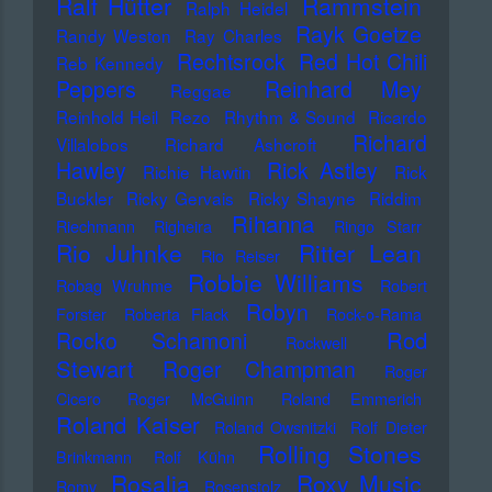
Ralf Hütter
Rammstein
Ralph Heidel
Rayk Goetze
Randy Weston
Ray Charles
Rechtsrock
Red Hot Chili
Reb Kennedy
Peppers
Reinhard Mey
Reggae
Reinhold Heil
Rezo
Rhythm & Sound
Ricardo
Richard
Villalobos
Richard Ashcroft
Hawley
Rick Astley
Richie Hawtin
Rick
Buckler
Ricky Gervais
Ricky Shayne
Riddim
Rihanna
Riechmann
Righeira
Ringo Starr
Rio Juhnke
Ritter Lean
Rio Reiser
Robbie Williams
Robag Wruhme
Robert
Robyn
Forster
Roberta Flack
Rock-o-Rama
Rod
Rocko Schamoni
Rockwell
Stewart
Roger Champman
Roger
Cicero
Roger McGuinn
Roland Emmerich
Roland Kaiser
Roland Owsnitzki
Rolf Dieter
Rolling Stones
Brinkmann
Rolf Kühn
Rosalia
Roxy Music
Romy
Rosenstolz