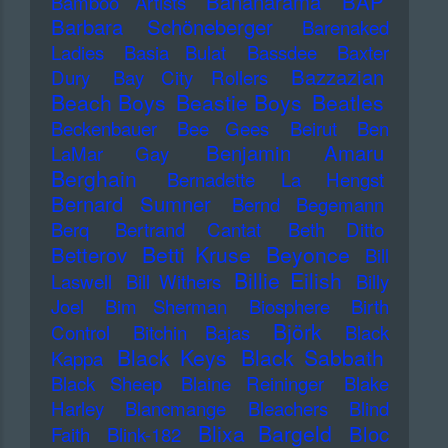
Bananarama
BAP
Bamboo Artists
Barbara Schöneberger
Barenaked
Ladies
Basia Bulat
Bassdee
Baxter
Bazzazian
Dury
Bay City Rollers
Beach Boys
Beastie Boys
Beatles
Beckenbauer
Bee Gees
Beirut
Ben
Benjamin Amaru
LaMar Gay
Berghain
Bernadette La Hengst
Bernard Sumner
Bernd Begemann
Berq
Bertrand Cantat
Beth Ditto
Betti Kruse
Beyonce
Betterov
Bill
Billie Eilish
Laswell
Bill Withers
Billy
Joel
Bim Sherman
Biosphere
Birth
Björk
Control
Bitchin Bajas
Black
Black Keys
Black Sabbath
Kappa
Black Sheep
Blaine Reininger
Blake
Harley
Blancmange
Bleachers
Blind
Blixa Bargeld
Bloc
Faith
Blink-182