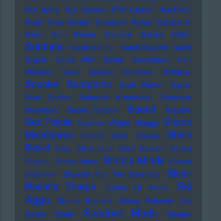
Roy Ayers
Roy Orbison
RPS Lanrue
Run-DMC
Rush
Russ Kunkel
Russland
Rutles
Sababa 5
Sade
Sam Fender
Sandow
Sandra Hüller
Santiano
Sarah Connor
Sarah Davachi
Sarah
Engels
Sarah Wild
Sasha
Saturndaze
Saul
Williams
Sault
Schnipo Schranke
Schürze
Scorpions
Scooter
Scott Walker
Scycs
Sean Combs
Sebastian Krumbiegel
Sebastian
Seeed
Studnitzky
Secret Secrets
Sepalot
Sex Pistols
Shane
Seymour Wright
Shaggy
MacGowan
Shirin
Shania Twain
Shellac
David
Sido
Silbermond
Silent Servant
Simina
Simple Minds
Grigoriu
Simon Harris
Sinead
Sister
O'Connor
Siouxsie And The Banshees
Ski
Rosetta Tharpe
Sisters Of Mercy
Aggu
Skinner Brothers
Skinny Pelembe
Sky
Sleaford Mods
Saxon
Slade
Sleater-