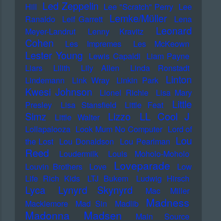
Led Zeppelin
Hill
Lee "Scratch" Perry
Lee
Lemke/Müller
Ranaldo
Leif Garrett
Lena
Leonard
Meyer-Landrut
Lenny Kravitz
Cohen
Les Impremes
Les McKeown
Lester Young
Lewis Capaldi
Liam Payne
Liars
Lilith
Lily Allen
Linda Ronstadt
Linton
Lindemann
Link Wray
Linkin Park
Kwesi Johnson
Lionel Richie
Lisa Mary
Little
Presley
Lisa Stansfield
Little Feat
LL Cool J
Simz
Lizzo
Little Walter
Lollapalooza
Look Mum No Computer
Lord of
Lou
the Lost
Lou Donaldson
Lou Pearlman
Reed
Loudermilk
Louis Moholo-Moholo
Loveparade
Louvin Brothers
Love
Low
Life Rich Kids
LTJ Bukem
Ludwig Hirsch
Lyca
Lynyrd Skynyrd
Mac Miller
Madness
Macklemore
Mad Sin
Madlib
Madonna
Madsen
Main Source