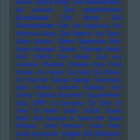
Devo
Die Aeronauten
Diana Ross
Die angefahrenen
die anderen
Die Ärzte
Schulkinder
Die
Fantastischen Vier
Die Regierung
Die
Die Sterne
Rhythmus Boys
Die Türen
Dieter Maschine Birr
Dieter Bohlen
Dieter Thomas Heck
Dieter Moebius
DiIV
DIKKA
Dire Straits
Dirk von
Lowtzow
Disarstar
Disaster Area
Dixie
DJ Koze
DJ Hell
Chicks
DJ Fetisch
DJ Tomcraft
Django Django
Doctorella
Dolly Parton
Dominik Eulberg
Don
Donna Summer
Cherry
Dopplereffekt
Dr Dre
DPP
Dota
Dr Demento
Dr
John
Dr Motte
Drake
DSDS
Duane
Eddy
Dub Spencer & Trance Hill
Duke
Ellington
Duke Pearson
Duke Reid
Ed Sheeran
Eagles
Dusty Springfield