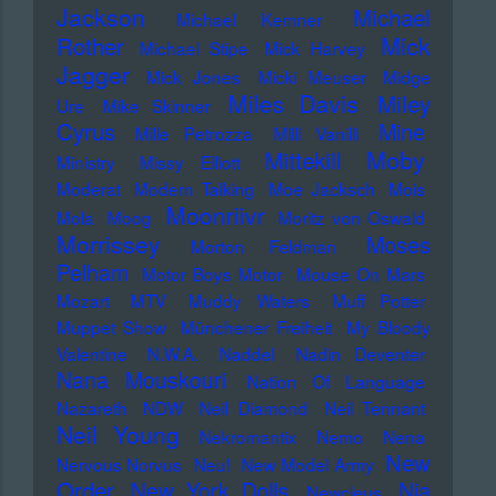
Jackson
Michael
Michael Kemner
Mick
Rother
Michael Stipe
Mick Harvey
Jagger
Mick Jones
Micki Meuser
Midge
Miles Davis
Miley
Ure
Mike Skinner
Cyrus
Mine
Mille Petrozza
Milli Vanilli
Moby
Mittekill
Ministry
Missy Elliott
Moderat
Modern Talking
Moe Jacksch
Mois
Moonriivr
Mola
Moog
Moritz von Oswald
Morrissey
Moses
Morton Feldman
Pelham
Motor Boys Motor
Mouse On Mars
Mozart
MTV
Muddy Waters
Muff Potter
Muppet Show
Münchener Freiheit
My Bloody
Valentine
N.W.A.
Naddel
Nadin Deventer
Nana Mouskouri
Nation Of Language
Nazareth
NDW
Neil Diamond
Neil Tennant
Neil Young
Nekromantix
Nemo
Nena
New
Nervous Norvus
Neu!
New Model Army
Order
New York Dolls
Nia
Newcleus