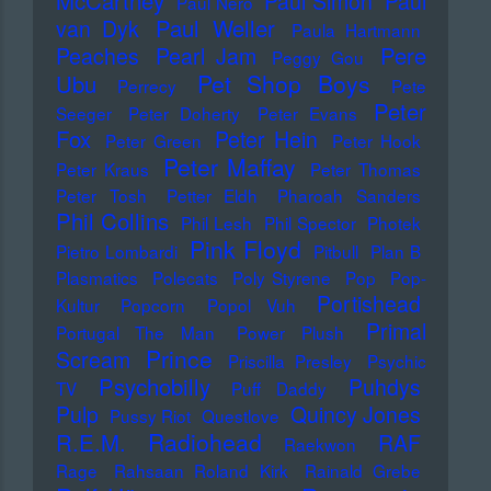
McCartney
Paul Simon
Paul
Paul Nero
Paul Weller
van Dyk
Paula Hartmann
Pere
Peaches
Pearl Jam
Peggy Gou
Pet Shop Boys
Ubu
Perrecy
Pete
Peter
Seeger
Peter Doherty
Peter Evans
Fox
Peter Hein
Peter Green
Peter Hook
Peter Maffay
Peter Kraus
Peter Thomas
Peter Tosh
Petter Eldh
Pharoah Sanders
Phil Collins
Phil Lesh
Phil Spector
Photek
Pink Floyd
Pietro Lombardi
Pitbull
Plan B
Plasmatics
Polecats
Poly Styrene
Pop
Pop-
Portishead
Kultur
Popcorn
Popol Vuh
Primal
Portugal The Man
Power Plush
Prince
Scream
Priscilla Presley
Psychic
Psychobilly
Puhdys
TV
Puff Daddy
Pulp
Quincy Jones
Pussy Riot
Questlove
Radiohead
R.E.M.
RAF
Raekwon
Rage
Rahsaan Roland Kirk
Rainald Grebe