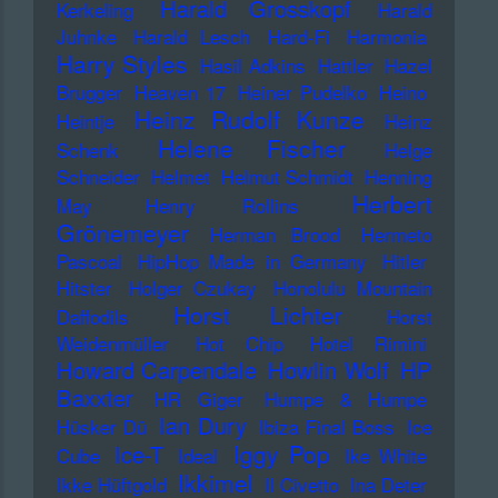
Harald Grosskopf
Kerkeling
Harald
Juhnke
Harald Lesch
Hard-Fi
Harmonia
Harry Styles
Hasil Adkins
Hattler
Hazel
Brugger
Heaven 17
Heiner Pudelko
Heino
Heinz Rudolf Kunze
Heintje
Heinz
Helene Fischer
Schenk
Helge
Schneider
Helmet
Helmut Schmidt
Henning
Herbert
May
Henry Rollins
Grönemeyer
Herman Brood
Hermeto
Pascoal
HipHop Made in Germany
Hitler
Hitster
Holger Czukay
Honolulu Mountain
Horst Lichter
Daffodils
Horst
Weidenmüller
Hot Chip
Hotel Rimini
Howard Carpendale
Howlin Wolf
HP
Baxxter
HR Giger
Humpe & Humpe
Ian Dury
Hüsker Dü
Ibiza Final Boss
Ice
Iggy Pop
Ice-T
Cube
Ideal
Ike White
Ikkimel
Ikke Hüftgold
Il Civetto
Ina Deter