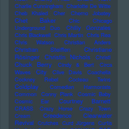
Charlie Cunningham
Charlotte De Witte
Cheb Khaled
Cher
Cherno Jobatey
Chet Baker
Chic
Chicago
Chilly Gonzales
Underground Duo
Chris Blackwell
Chris Martin
Chris Rea
Chris Watson
Christian Anders
Christiane
Christian Steiffen
Rösinger
Christin Nichols
Christl
Chuck Berry
Cindy & Bert
Circa
City
Waves
Clive Davis
Coachella
Cockney Rebel
Cocteau Twins
Coldplay
Comedian Harmonists
Common
Conny Plank
Cosmic Baby
Courtney Barnett
Cosmic Ear
CRASS
Crazy Horse
Crazy Town
Creedence Clearwater
Cream
Revival
Crutches
Curd Jürgens
Curtis