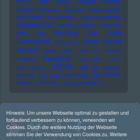
Wiglaf Droste
Wham!
White Stripes
Wildecker Herzbuben
Will Ferrell
William Shatner
Willie Nelson
Wolf Biermann
Wolf Wondratschek
Wolfgang Flür
Wolfgang Zechner
Woodstock
Wu-Tang Clan
X-Mal
World Party
Xatar
Xavier
Deutschland
X-Ray Spex
Naidoo
Yassin
Yeule
Yoko Ono
Yousuke
Yungblud
Yukimatsu
Yves Tumor
Z-Pain
Zah1de
Zach Condon
Zaho De Sagazan
Zoh Amba
Zartmann
Zaz
Zick Zack Records
Zombies
Zoot Money
Zugezogen Maskulin
RSS Feed
Hinweis:
Um unsere Webseite optimal zu gestalten und
fortlaufend verbessern zu können, verwenden wir
Cookies. Durch die weitere Nutzung der Webseite
stimmen Sie der Verwendung von Cookies zu. Weitere