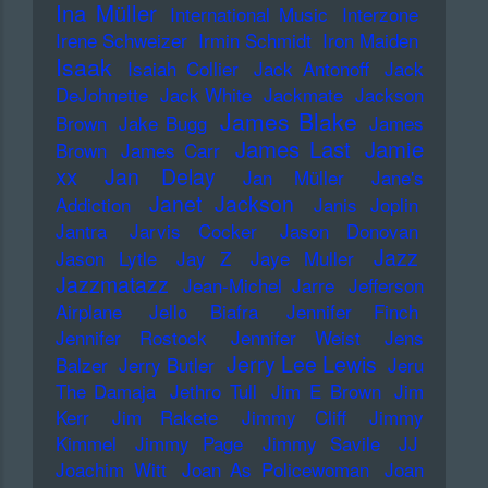
Ina Müller
International Music
Interzone
Irene Schweizer
Irmin Schmidt
Iron Maiden
Isaak
Isaiah Collier
Jack Antonoff
Jack
DeJohnette
Jack White
Jackmate
Jackson
James Blake
Brown
Jake Bugg
James
James Last
Jamie
Brown
James Carr
xx
Jan Delay
Jan Müller
Jane's
Janet Jackson
Addiction
Janis Joplin
Jantra
Jarvis Cocker
Jason Donovan
Jazz
Jason Lytle
Jay Z
Jaye Muller
Jazzmatazz
Jean-Michel Jarre
Jefferson
Airplane
Jello Biafra
Jennifer Finch
Jennifer Rostock
Jennifer Weist
Jens
Jerry Lee Lewis
Balzer
Jerry Butler
Jeru
The Damaja
Jethro Tull
Jim E Brown
Jim
Kerr
Jim Rakete
Jimmy Cliff
Jimmy
Kimmel
Jimmy Page
Jimmy Savile
JJ
Joachim Witt
Joan As Policewoman
Joan