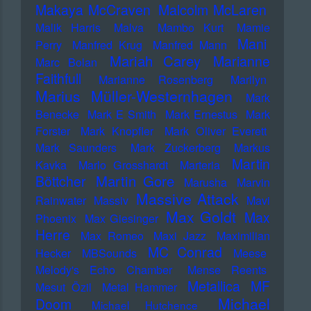
Makaya McCraven
Malcolm McLaren
Malik Harris
Malva
Mambo Kurt
Mamie
Mani
Perry
Manfred Krug
Manfred Mann
Mariah Carey
Marianne
Marc Bolan
Faithfull
Marianne Rosenberg
Marilyn
Marius Müller-Westernhagen
Mark
Benecke
Mark E Smith
Mark Ernestus
Mark
Forster
Mark Knopfler
Mark Oliver Everett
Mark Saunders
Mark Zuckerberg
Markus
Martin
Kavka
Marlo Grosshardt
Marteria
Martin Gore
Böttcher
Marusha
Marvin
Massive Attack
Rainwater
Massiv
Mavi
Max Goldt
Max
Phoenix
Max Giesinger
Herre
Max Romeo
Maxi Jazz
Maximilian
MC Conrad
Hecker
MBSounds
Meese
Melody's Echo Chamber
Mense Reents
Metallica
MF
Mesut Özil
Metal Hammer
Michael
Doom
Michael Hutchence