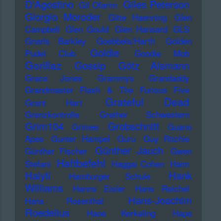
D'Agostino
Giles Peterson
Gil Ofarim
Giorgio Moroder
Gitte Haenning
Glen
Campbell
Glen Gould
Glen Hansard
GLS
Gnarls Barkley
Goebbels/Harth
Golden
Goldie
Pudel Club
Goodie Mob
Gorillaz
Gossip
Götz Alsmann
Grace Jones
Grammys
Grandaddy
Grandmaster Flash & The Furious Five
Grateful Dead
Grant Hart
Grenzkontrolle
Grether Schwestern
Grim104
Grobschnitt
Grimes
Guano
Apes
Gunter Hampel
Guru
Guy Ritchie
Günther Jauch
Günther Fischer
Gwen
Haftbefehl
Stefani
Haggai Cohen
Haim
Haiyti
Hank
Hamburger Schule
Williams
Hanns Eisler
Hans Reichel
Hans-Joachim
Hans Rosenthal
Roedelius
Haoe Kerkeling
Hape