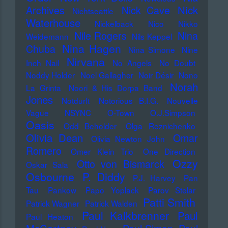
Nick
Archives
Nick Cave
Nichtseattle
Waterhouse
Nickelback
Nico
Nikko
Nile Rogers
Nina
Weidemann
Nils Keppel
Nina Hagen
Chuba
Nina Simone
Nine
Nirvana
Inch Nail
No Angels
No Doubt
Noddy Holder
Noel Gallagher
Noir Désir
Nono
Norah
La Grinta
Noori & His Dorpa Band
Jones
Notdurft
Notorious B.I.G.
Nouvelle
Vague
NSYNC
O-Town
O.J.Simpson
Oasis
Odd Beholder
Olga Reznichenko
Olivia Dean
Omar
Olivia Newton John
Romero
Omer Klein Trio
One Direction
Ozzy
Otto von Bismarck
Oskar Sala
Osbourne
P. Diddy
P.J. Harvey
Pan
Tau
Pankow
Papo Yoplack
Parov Stelar
Patti Smith
Patrick Wagner
Patrick Walden
Paul Kalkbrenner
Paul
Paul Heaton