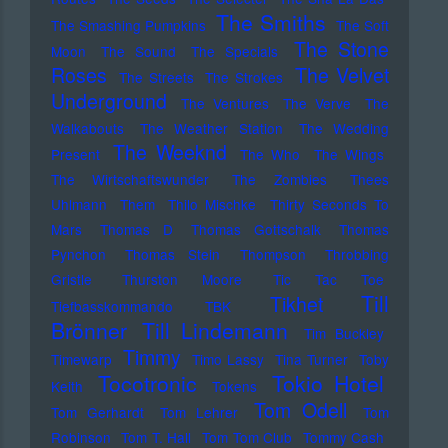
The Smiths
The Smashing Pumpkins
The Soft
The Stone
Moon
The Sound
The Specials
Roses
The Velvet
The Streets
The Strokes
Underground
The Ventures
The Verve
The
Walkabouts
The Weather Station
The Wedding
The Weeknd
Present
The Who
The Wings
The Wirtschaftswunder
The Zombies
Thees
Uhlmann
Them
Thilo Mischke
Thirty Seconds To
Mars
Thomas D
Thomas Gottschalk
Thomas
Pynchon
Thomas Stein
Thompson
Throbbing
Gristle
Thurston Moore
Tic Tac Toe
Till
Tikhet
Tiefbasskommando TBK
Brönner
Till Lindemann
Tim Buckley
Timmy
Timewarp
Timo Lassy
Tina Turner
Toby
Tocotronic
Tokio Hotel
Keith
Tokens
Tom Odell
Tom Gerhardt
Tom Lehrer
Tom
Robinson
Tom T. Hall
Tom Tom Club
Tommy Cash