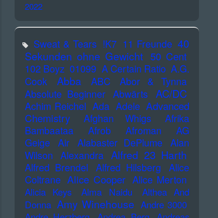
2022
40
Sweat & Tears
!K7
11 Freunde
Sekunden ohne Gewicht
50 Cent
102 Boyz
01099
A Certain Ratio
A.G.
Abba
Cook
ABC
Abor & Tynna
AC/DC
Absolute Beginner
Abwärts
Advanced
Achim Reichel
Ada
Adele
Chemistry
Afghan Whigs
Afrika
Bambaataa
Afrob
Afroman
AG
Geige
Air
Alabaster DePlume
Alan
Alfred 23 Harth
Wilson
Alexandra
Alfred Brendel
Alfred Hilsberg
Alice
Alice Cooper
Coltrane
Alice Merton
Alicia Keys
Alma Naidu
Althea And
Amy Winehouse
Donna
Andre 3000
Andre Herzberg
Andrea Berg
Andreas