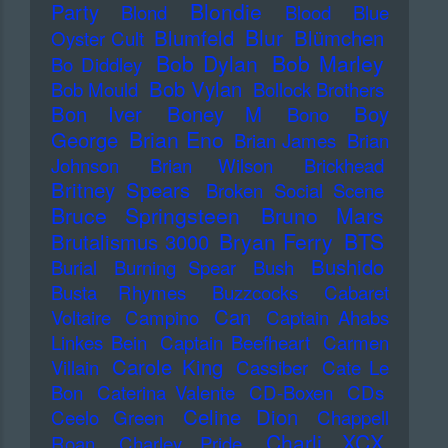
Blondie
Party
Blond
Blood
Blue
Blur
Blumfeld
Blümchen
Oyster Cult
Bob Dylan
Bob Marley
Bo Diddley
Bob Vylan
Bob Mould
Bollock Brothers
Bon Iver
Boney M
Boy
Bono
Brian Eno
George
Brian James
Brian
Johnson
Brian Wilson
Brickhead
Britney Spears
Broken Social Scene
Bruce Springsteen
Bruno Mars
Bryan Ferry
BTS
Brutalismus 3000
Bushido
Burial
Burning Spear
Bush
Busta Rhymes
Buzzcocks
Cabaret
Can
Voltaire
Campino
Captain Ahabs
Linkes Bein
Captain Beefheart
Carmen
Carole King
Villain
Cassiber
Cate Le
Bon
Caterina Valente
CD-Boxen
CDs
Celine Dion
Ceelo Green
Chappell
Charli XCX
Roan
Charley Pride