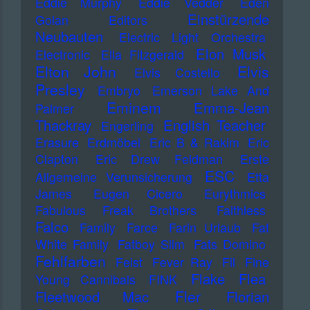
Eddie Murphy
Eddie Vedder
Eden
Einstürzende
Golan
Editors
Neubauten
Electric Light Orchestra
Elon Musk
Electronic
Ella Fitzgerald
Elton John
Elvis
Elvis Costello
Presley
Embryo
Emerson Lake And
Eminem
Emma-Jean
Palmer
Thackray
English Teacher
Engerling
Erasure
Erdmöbel
Eric B & Rakim
Eric
Clapton
Eric Drew Feldman
Erste
ESC
Allgemeine Verunsicherung
Etta
James
Eugen Cicero
Eurythmics
Fabulous Freak Brothers
Faithless
Falco
Family
Farce
Farin Urlaub
Fat
White Family
Fatboy Slim
Fats Domino
Fehlfarben
Feist
Fever Ray
Fil
Fine
Flake
Flea
Young Cannibals
FINK
Fler
Fleetwood Mac
Florian