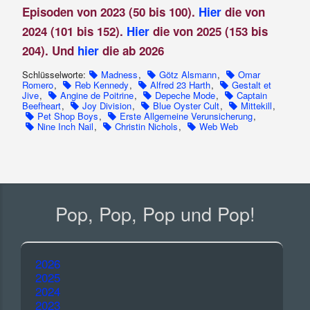
Episoden von 2023 (50 bis 100).
Hier
die von
2024 (101 bis 152).
Hier
die von 2025 (153 bis
204). Und
hier
die ab 2026
Schlüsselworte:
Madness
,
Götz Alsmann
,
Omar
Romero
,
Reb Kennedy
,
Alfred 23 Harth
,
Gestalt et
Jive
,
Angine de Poitrine
,
Depeche Mode
,
Captain
Beefheart
,
Joy Division
,
Blue Oyster Cult
,
Mittekill
,
Pet Shop Boys
,
Erste Allgemeine Verunsicherung
,
Nine Inch Nail
,
Christin Nichols
,
Web Web
Pop, Pop, Pop und Pop!
2026
2025
2024
2023