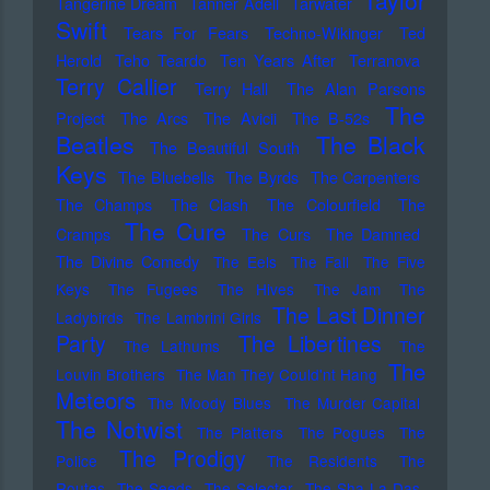
Taylor
Tangerine Dream
Tanner Adell
Tarwater
Swift
Tears For Fears
Techno-Wikinger
Ted
Herold
Teho Teardo
Ten Years After
Terranova
Terry Callier
Terry Hall
The Alan Parsons
The
Project
The Arcs
The Avicii
The B-52s
Beatles
The Black
The Beautiful South
Keys
The Bluebells
The Byrds
The Carpenters
The Champs
The Clash
The Colourfield
The
The Cure
Cramps
The Curs
The Damned
The Divine Comedy
The Eels
The Fall
The Five
Keys
The Fugees
The Hives
The Jam
The
The Last Dinner
Ladybirds
The Lambrini Girls
Party
The Libertines
The Lathums
The
The
Louvin Brothers
The Man They Could'nt Hang
Meteors
The Moody Blues
The Murder Capital
The Notwist
The Platters
The Pogues
The
The Prodigy
Police
The Residents
The
Routes
The Seeds
The Selecter
The Sha La Das