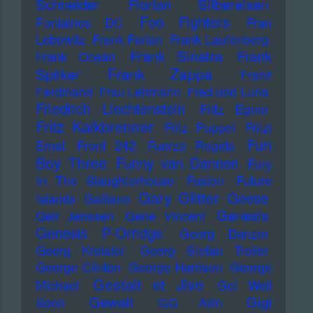
Schneider
Florian Silbereisen
Foo Fighters
Fontaines DC
Fran
Lebowitz
Frank Farian
Frank Laufenberg
Frank Sinatra
Frank
Frank Ocean
Frank Zappa
Spilker
Franz
Ferdinand
Frau Lehmann
Fred und Luna
Friedrich Liechtenstein
Fritz Egner
Fritz Kalkbrenner
Fritz Puppel
Fritzi
Fun
Ernst
Front 242
Fuerza Regida
Boy Three
Funny van Dannen
Fury
In The Slaughterhouse
Fusion
Future
Gary Glitter
Geese
Islands
Galliano
Genesis
Geir Jenssen
Gene Vincent
Genesis P-Orridge
Georg Danzer
Georg Kreisler
Georg Stefan Troller
George Clinton
George Harrison
George
Gestalt et Jive
Michael
Get Well
Gewalt
Gigi
Soon
GG Allin