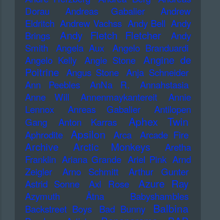
Dorau
Andreas Gabalier
Andrew
Eldritch
Andrew Vachss
Andy Bell
Andy
Andy Fletch Fletcher
Brings
Andy
Smith
Angela Aux
Angelo Branduardi
Angine de
Angelo Kelly
Angie Stone
Poitrine
Angus Stone
Anja Schneider
Ann Peebles
AnNa R.
Annahstasia
Anne Will
Annenmaykantereit
Annie
Lennox
Anreas Gabalier
Antilopen
Aphex Twin
Gang
Anton Karras
Apsilon
Aphrodite
Arca
Arcade Fire
Archive
Arctic Monkeys
Aretha
Franklin
Ariana Grande
Ariel Pink
Arnd
Zeigler
Arno Schmitt
Arthur Gunter
Azure Ray
Astrid Sonne
Axl Rose
Azymuth
Ätna
Babyshambles
Balbina
Backstreet Boys
Bad Bunny