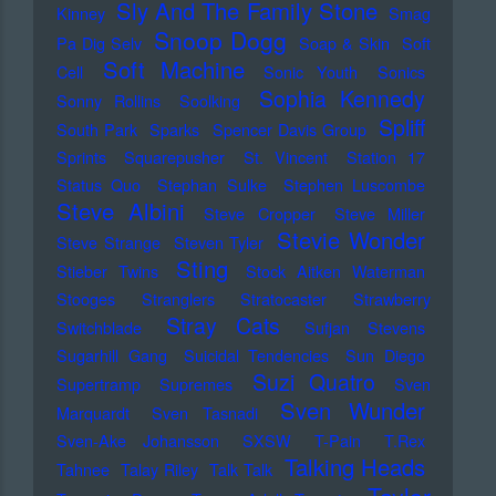
Sly And The Family Stone
Kinney
Smag
Snoop Dogg
Pa Dig Selv
Soap & Skin
Soft
Soft Machine
Cell
Sonic Youth
Sonics
Sophia Kennedy
Sonny Rollins
Soolking
Spliff
South Park
Sparks
Spencer Davis Group
Sprints
Squarepusher
St. Vincent
Station 17
Status Quo
Stephan Sulke
Stephen Luscombe
Steve Albini
Steve Cropper
Steve Miller
Stevie Wonder
Steve Strange
Steven Tyler
Sting
Stieber Twins
Stock Aitken Waterman
Stooges
Stranglers
Stratocaster
Strawberry
Stray Cats
Switchblade
Sufjan Stevens
Sugarhill Gang
Suicidal Tendencies
Sun Diego
Suzi Quatro
Supertramp
Supremes
Sven
Sven Wunder
Marquardt
Sven Tasnadi
Sven-Ake Johansson
SXSW
T-Pain
T.Rex
Talking Heads
Tahnee
Talay Riley
Talk Talk