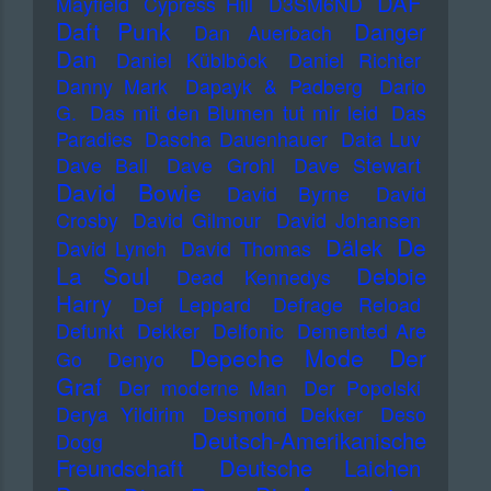
DAF
Mayfield
Cypress Hill
D3SM6ND
Daft Punk
Danger
Dan Auerbach
Dan
Daniel Küblböck
Daniel Richter
Danny Mark
Dapayk & Padberg
Dario
G.
Das mit den Blumen tut mir leid
Das
Paradies
Dascha Dauenhauer
Data Luv
Dave Ball
Dave Grohl
Dave Stewart
David Bowie
David Byrne
David
Crosby
David Gilmour
David Johansen
De
Dälek
David Lynch
David Thomas
La Soul
Debbie
Dead Kennedys
Harry
Def Leppard
Defrage Reload
Defunkt
Dekker
Delfonic
Demented Are
Depeche Mode
Der
Go
Denyo
Graf
Der moderne Man
Der Popolski
Derya Yildirim
Desmond Dekker
Deso
Deutsch-Amerikanische
Dogg
Freundschaft
Deutsche Laichen