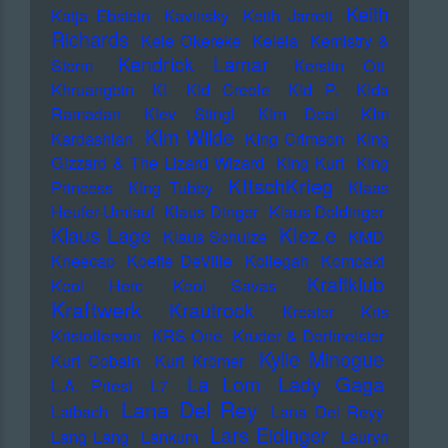
Keith
Katja Ebstein
Kavinsky
Keith Jarrett
Richards
Kele Okereke
Kelela
Kemistry &
Kendrick Lamar
Storm
Kerstin Ott
Khruangbin
KI
KId Creole
KId P.
KIda
Ramadan
KIev Stingl
KIm Deal
KIm
KIm Wilde
Kardashian
KIng Crimson
KIng
Gizzard & The Lizard Wizard
KIng Kurt
KIng
KItschKrieg
Princess
KIng Tubby
Klaas
Heufer-Umlauf
Klaus Dinger
Klaus Doldinger
Klez.e
Klaus Lage
Klaus Schulze
KMD
Kneecap
Koefte DeVille
Kollegah
Kompakt
Kraftklub
Kool Herc
Kool Savas
Kraftwerk
Krautrock
Kreator
Kris
Kristofferson
KRS-One
Kruder & Dorfmeister
Kylie Minogue
Kurt Cobain
Kurt Krömer
Lady Gaga
La Lom
L.A. Priest
L7
Lana Del Rey
Laibach
Lana Del Reyy
Lars Eidinger
Lang Lang
Lankum
Lauryn