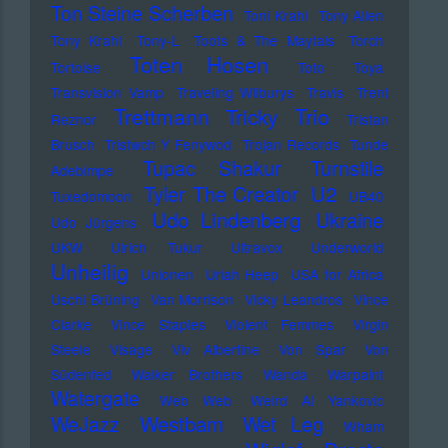
Ton Steine Scherben
Toni Krahl
Tony Allen
Tony Krahl
Tony-L
Toots & The Maytals
Torch
Toten Hosen
Tortoise
Toto
Toya
Transvision Vamp
Traveling Wilburys
Travis
Trent
Trettmann
Trio
Tricky
Reznor
Tristan
Brusch
Tristwch Y Fenywod
Trojan Records
Tunde
Tupac Shakur
Turnstile
Adebimpe
U2
Tyler The Creator
Tuxedomoon
UB40
Udo Lindenberg
Ukraine
Udo Jürgens
UKW
Ulrich Tukur
Ultravox
Underworld
Unheilig
Unionen
Uriah Heep
USA for Africa
Uschi Brüning
Van Morrison
Vicky Leandros
Vince
Clarke
Vince Staples
Violent Femmes
Virgin
Steele
Visage
Viv Albertine
Von Spar
Von
Südenfed
Walker Brothers
Wanda
Warpaint
Watergate
Web Web
Weird Al Yankovic
Westbam
WeJazz
Wet Leg
Wham