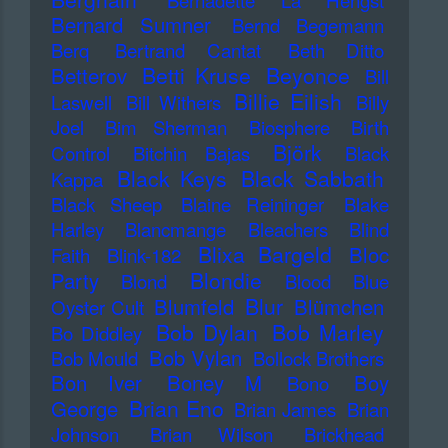
Bernadette La Hengst
Bernard Sumner
Bernd Begemann
Berq
Bertrand Cantat
Beth Ditto
Betti Kruse
Beyonce
Betterov
Bill
Billie Eilish
Laswell
Bill Withers
Billy
Joel
Bim Sherman
Biosphere
Birth
Björk
Control
Bitchin Bajas
Black
Black Keys
Black Sabbath
Kappa
Black Sheep
Blaine Reininger
Blake
Harley
Blancmange
Bleachers
Blind
Blixa Bargeld
Bloc
Faith
Blink-182
Blondie
Party
Blond
Blood
Blue
Blur
Blumfeld
Blümchen
Oyster Cult
Bob Dylan
Bob Marley
Bo Diddley
Bob Vylan
Bob Mould
Bollock Brothers
Bon Iver
Boney M
Boy
Bono
Brian Eno
George
Brian James
Brian
Johnson
Brian Wilson
Brickhead