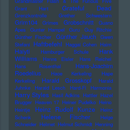
Grandmaster Flash & The Furious Five
Grateful Dead
Grant Hart
Grenzkontrolle
Grether Schwestern
Grim104
Grobschnitt
Grimes
Guano
Apes
Gunter Hampel
Guru
Guy Ritchie
Günther Jauch
Günther Fischer
Gwen
Haftbefehl
Stefani
Haggai Cohen
Haim
Haiyti
Hank
Hamburger Schule
Williams
Hanns Eisler
Hans Reichel
Hans-Joachim
Hans Rosenthal
Roedelius
Haoe Kerkeling
Hape
Harald Grosskopf
Kerkeling
Harald
Juhnke
Harald Lesch
Hard-Fi
Harmonia
Harry Styles
Hasil Adkins
Hattler
Hazel
Brugger
Heaven 17
Heiner Pudelko
Heino
Heinz Rudolf Kunze
Heintje
Heinz
Helene Fischer
Schenk
Helge
Schneider
Helmet
Helmut Schmidt
Henning