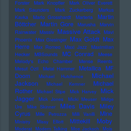
Forster
Mark Knopfler
Mark Oliver Everett
Mark Saunders
Mark Zuckerberg
Markus
Martin
Kavka
Marlo Grosshardt
Marteria
Martin Gore
Böttcher
Marusha
Marvin
Massive Attack
Rainwater
Massiv
Mavi
Max Goldt
Max
Phoenix
Max Giesinger
Herre
Max Romeo
Maxi Jazz
Maximilian
MC Conrad
Hecker
MBSounds
Meese
Melody's Echo Chamber
Mense Reents
Metallica
MF
Mesut Özil
Metal Hammer
Michael
Doom
Michael Hutchence
Jackson
Michael
Michael Kemner
Mick
Rother
Michael Stipe
Mick Harvey
Jagger
Mick Jones
Micki Meuser
Midge
Miles Davis
Miley
Ure
Mike Skinner
Cyrus
Mine
Mille Petrozza
Milli Vanilli
Moby
Mittekill
Ministry
Missy Elliott
Moderat
Modern Talking
Moe Jacksch
Mois