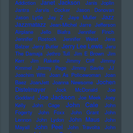
Janet Jackson
Addiction
Janis Joplin
Jantra
Jarvis Cocker
Jason Donovan
Jazz
Jason Lytle
Jay Z
Jaye Muller
Jazzmatazz
Jean-Michel Jarre
Jefferson
Airplane
Jello Biafra
Jennifer Finch
Jennifer Rostock
Jennifer Weist
Jens
Jerry Lee Lewis
Balzer
Jerry Butler
Jeru
The Damaja
Jethro Tull
Jim E Brown
Jim
Kerr
Jim Rakete
Jimmy Cliff
Jimmy
Kimmel
Jimmy Page
Jimmy Savile
JJ
Joachim Witt
Joan As Policewoman
Joan
Jochen
Baez
JoanJett
Joanna Newsome
Distelmayer
Jock McDonald
Joe
Joe Jackson
Goddard
Joe Meek
Joey
John Cale
Kelly
John Cage
John
Fogerty
John Foxx
John Grant
John
John Maus
Lennon
John Lydon
John
John Peel
Mayall
John Travolta
John