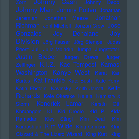
Johnny Cash
Zorn
Johnny Depp
Johnny Marr
Johnny Rotten
Jonathan
Jonathan
Jeremiah
Jonathan Meese
Richman
Jose
Joni Mitchell
Jonzun Crew
Joy
Gonzales
Joy Denalane
Division
Jörg Fauser
Jörg Stempel
Judas
Priest
Juli
Julia Meladin
Jumpa
Jungstötter
Justin Bieber
Jürgen Drews
Jürgen
K.I.Z.
Kae Tempest
Kamasi
Zeltinger
Kanye West
Washington
Karat
Karl
Kat Frankie
Bartos
Kate Bush
Kate Perry
Keith
Katja Ebstein
Kavinsky
Keith Jarrett
Richards
Kele Okereke
Kelela
Kemistry &
Kendrick Lamar
Storm
Kerstin Ott
Khruangbin
KI
KId Creole
KId P.
KIda
Ramadan
KIev Stingl
KIm Deal
KIm
KIm Wilde
Kardashian
KIng Crimson
KIng
Gizzard & The Lizard Wizard
KIng Kurt
KIng