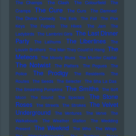
The Champs
The Clash
The Colourfield
The
The Cure
Cramps
The Curs
The Damned
The Divine Comedy
The Eels
The Fall
The Five
Keys
The Fugees
The Hives
The Jam
The
The Last Dinner
Ladybirds
The Lambrini Girls
Party
The Libertines
The Lathums
The
The
Louvin Brothers
The Man They Could'nt Hang
Meteors
The Moody Blues
The Murder Capital
The Notwist
The Platters
The Pogues
The
The Prodigy
Police
The Residents
The
Routes
The Seeds
The Selecter
The Sha La Das
The Smiths
The Smashing Pumpkins
The Soft
The Stone
Moon
The Sound
The Specials
Roses
The Velvet
The Streets
The Strokes
Underground
The Ventures
The Verve
The
Walkabouts
The Weather Station
The Wedding
The Weeknd
Present
The Who
The Wings