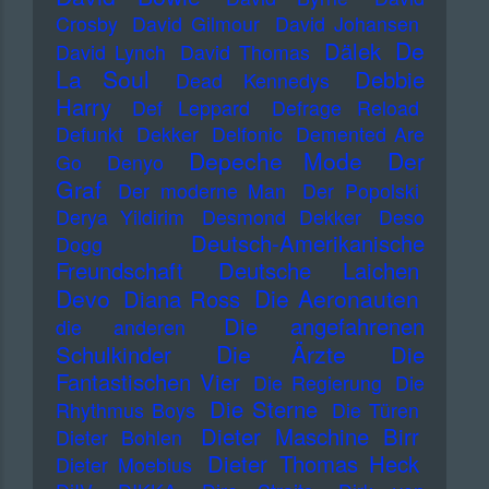
Crosby
David Gilmour
David Johansen
De
Dälek
David Lynch
David Thomas
La Soul
Debbie
Dead Kennedys
Harry
Def Leppard
Defrage Reload
Defunkt
Dekker
Delfonic
Demented Are
Depeche Mode
Der
Go
Denyo
Graf
Der moderne Man
Der Popolski
Derya Yildirim
Desmond Dekker
Deso
Deutsch-Amerikanische
Dogg
Freundschaft
Deutsche Laichen
Devo
Die Aeronauten
Diana Ross
Die angefahrenen
die anderen
Die Ärzte
Schulkinder
Die
Fantastischen Vier
Die Regierung
Die
Die Sterne
Rhythmus Boys
Die Türen
Dieter Maschine Birr
Dieter Bohlen
Dieter Thomas Heck
Dieter Moebius