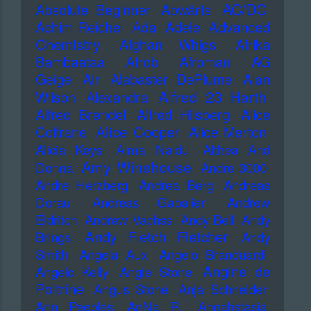
AC/DC
Absolute Beginner
Abwärts
Advanced
Achim Reichel
Ada
Adele
Chemistry
Afghan Whigs
Afrika
Bambaataa
Afrob
Afroman
AG
Geige
Air
Alabaster DePlume
Alan
Alfred 23 Harth
Wilson
Alexandra
Alfred Brendel
Alfred Hilsberg
Alice
Alice Cooper
Coltrane
Alice Merton
Alicia Keys
Alma Naidu
Althea And
Amy Winehouse
Donna
Andre 3000
Andre Herzberg
Andrea Berg
Andreas
Dorau
Andreas Gabalier
Andrew
Eldritch
Andrew Vachss
Andy Bell
Andy
Andy Fletch Fletcher
Brings
Andy
Smith
Angela Aux
Angelo Branduardi
Angine de
Angelo Kelly
Angie Stone
Poitrine
Angus Stone
Anja Schneider
Ann Peebles
AnNa R.
Annahstasia