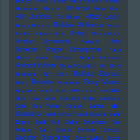
Buckler
Ricky Gervais
Ricky Shayne
Riddim
Rihanna
Riechmann
Righeira
Ringo Starr
Rio Juhnke
Ritter Lean
Rio Reiser
Robbie Williams
Robag Wruhme
Robert
Robyn
Forster
Roberta Flack
Rock-o-Rama
Rod
Rocko Schamoni
Rockwell
Stewart
Roger Champman
Roger
Cicero
Roger McGuinn
Roland Emmerich
Roland Kaiser
Roland Owsnitzki
Rolf Dieter
Rolling Stones
Brinkmann
Rolf Kühn
Rosalia
Roxy Music
Romy
Rosenstolz
Roy Ayers
Roy Orbison
RPS Lanrue
Run-DMC
Rush
Russ Kunkel
Russland
Rutles
Sababa 5
Sade
Sam Fender
Sandow
Sandra Hüller
Santiano
Sarah Connor
Sarah Davachi
Sarah
Engels
Sarah Wild
Sasha
Saturndaze
Saul
Williams
Sault
Schnipo Schranke
Schürze
Scorpions
Scooter
Scott Walker
Scycs