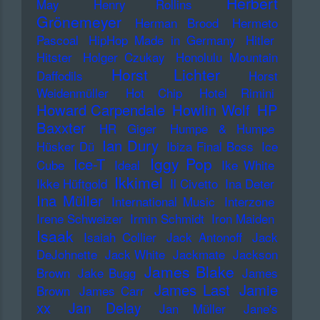
Herbert
May
Henry Rollins
Grönemeyer
Herman Brood
Hermeto
Pascoal
HipHop Made in Germany
Hitler
Hitster
Holger Czukay
Honolulu Mountain
Horst Lichter
Daffodils
Horst
Weidenmüller
Hot Chip
Hotel Rimini
Howard Carpendale
Howlin Wolf
HP
Baxxter
HR Giger
Humpe & Humpe
Ian Dury
Hüsker Dü
Ibiza Final Boss
Ice
Iggy Pop
Ice-T
Cube
Ideal
Ike White
Ikkimel
Ikke Hüftgold
Il Civetto
Ina Deter
Ina Müller
International Music
Interzone
Irene Schweizer
Irmin Schmidt
Iron Maiden
Isaak
Isaiah Collier
Jack Antonoff
Jack
DeJohnette
Jack White
Jackmate
Jackson
James Blake
Brown
Jake Bugg
James
James Last
Jamie
Brown
James Carr
xx
Jan Delay
Jan Müller
Jane's