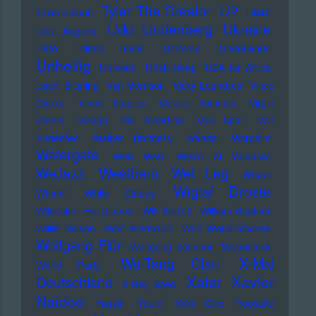
U2
Tyler The Creator
Tuxedomoon
UB40
Udo Lindenberg
Ukraine
Udo Jürgens
UKW
Ulrich Tukur
Ultravox
Underworld
Unheilig
Unionen
Uriah Heep
USA for Africa
Uschi Brüning
Van Morrison
Vicky Leandros
Vince
Clarke
Vince Staples
Violent Femmes
Virgin
Steele
Visage
Viv Albertine
Von Spar
Von
Südenfed
Walker Brothers
Wanda
Warpaint
Watergate
Web Web
Weird Al Yankovic
Westbam
WeJazz
Wet Leg
Wham
Wiglaf Droste
Wham!
White Stripes
Wildecker Herzbuben
Will Ferrell
William Shatner
Willie Nelson
Wolf Biermann
Wolf Wondratschek
Wolfgang Flür
Wolfgang Zechner
Woodstock
Wu-Tang Clan
X-Mal
World Party
Xatar
Xavier
Deutschland
X-Ray Spex
Naidoo
Yassin
Yeule
Yoko Ono
Yousuke