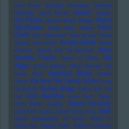
Sean Combs
Sebastian Krumbiegel
Sebastian
Seeed
Studnitzky
Secret Secrets
Sepalot
Sex Pistols
Shane
Seymour Wright
Shaggy
MacGowan
Shirin
Shania Twain
Shellac
David
Sido
Silbermond
Silent Servant
Simina
Simple Minds
Grigoriu
Simon Harris
Sinead
Sister
O'Connor
Siouxsie And The Banshees
Ski
Rosetta Tharpe
Sisters Of Mercy
Aggu
Skinner Brothers
Skinny Pelembe
Sky
Sleaford Mods
Saxon
Slade
Sleater-
Sly And The Family Stone
Kinney
Smag
Snoop Dogg
Pa Dig Selv
Soap & Skin
Soft
Soft Machine
Cell
Sonic Youth
Sonics
Sophia Kennedy
Sonny Rollins
Soolking
Spliff
South Park
Sparks
Spencer Davis Group
Sprints
Squarepusher
St. Vincent
Station 17
Status Quo
Stephan Sulke
Stephen Luscombe