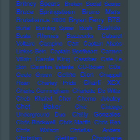
Britney Spears
Broken Social Scene
Bruce Springsteen
Bruno Mars
Bryan Ferry
BTS
Brutalismus 3000
Bushido
Burial
Burning Spear
Bush
Busta Rhymes
Buzzcocks
Cabaret
Can
Voltaire
Campino
Captain Ahabs
Linkes Bein
Captain Beefheart
Carmen
Carole King
Villain
Cassiber
Cate Le
Bon
Caterina Valente
CD-Boxen
CDs
Celine Dion
Ceelo Green
Chappell
Charli XCX
Roan
Charley Pride
Charlie Cunningham
Charlotte De Witte
Cheb Khaled
Cher
Cherno Jobatey
Chet Baker
Chic
Chicago
Chilly Gonzales
Underground Duo
Chris Blackwell
Chris Martin
Chris Rea
Chris Watson
Christian Anders
Christiane
Christian Steiffen