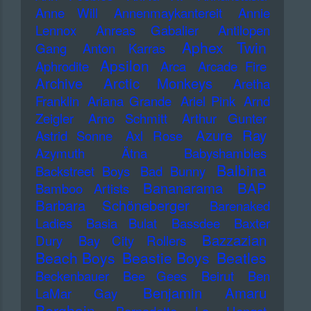
Anne Will
Annenmaykantereit
Annie
Lennox
Anreas Gabalier
Antilopen
Aphex Twin
Gang
Anton Karras
Apsilon
Aphrodite
Arca
Arcade Fire
Archive
Arctic Monkeys
Aretha
Franklin
Ariana Grande
Ariel Pink
Arnd
Zeigler
Arno Schmitt
Arthur Gunter
Azure Ray
Astrid Sonne
Axl Rose
Azymuth
Ätna
Babyshambles
Balbina
Backstreet Boys
Bad Bunny
Bananarama
BAP
Bamboo Artists
Barbara Schöneberger
Barenaked
Ladies
Basia Bulat
Bassdee
Baxter
Bazzazian
Dury
Bay City Rollers
Beach Boys
Beastie Boys
Beatles
Beckenbauer
Bee Gees
Beirut
Ben
Benjamin Amaru
LaMar Gay
Berghain