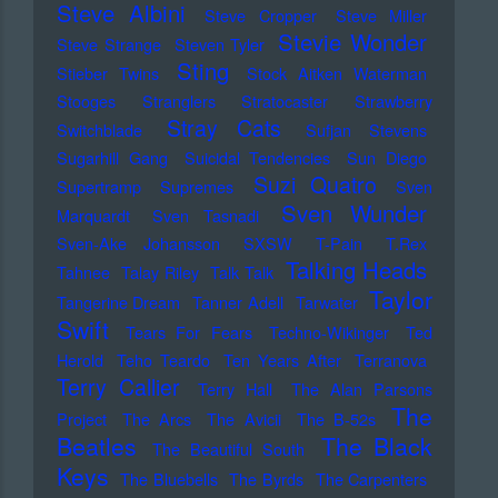
Steve Albini
Steve Cropper
Steve Miller
Stevie Wonder
Steve Strange
Steven Tyler
Sting
Stieber Twins
Stock Aitken Waterman
Stooges
Stranglers
Stratocaster
Strawberry
Stray Cats
Switchblade
Sufjan Stevens
Sugarhill Gang
Suicidal Tendencies
Sun Diego
Suzi Quatro
Supertramp
Supremes
Sven
Sven Wunder
Marquardt
Sven Tasnadi
Sven-Ake Johansson
SXSW
T-Pain
T.Rex
Talking Heads
Tahnee
Talay Riley
Talk Talk
Taylor
Tangerine Dream
Tanner Adell
Tarwater
Swift
Tears For Fears
Techno-Wikinger
Ted
Herold
Teho Teardo
Ten Years After
Terranova
Terry Callier
Terry Hall
The Alan Parsons
The
Project
The Arcs
The Avicii
The B-52s
Beatles
The Black
The Beautiful South
Keys
The Bluebells
The Byrds
The Carpenters