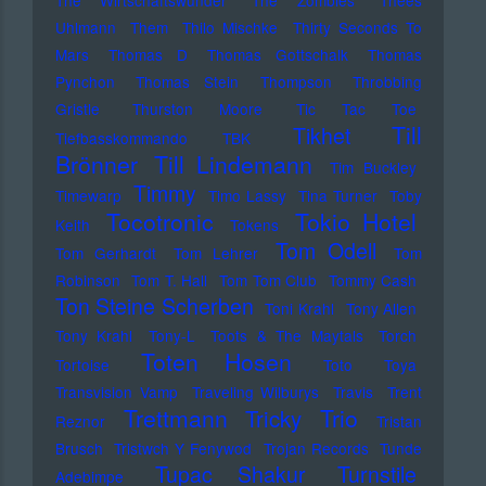
The Wirtschaftswunder
The Zombies
Thees
Uhlmann
Them
Thilo Mischke
Thirty Seconds To
Mars
Thomas D
Thomas Gottschalk
Thomas
Pynchon
Thomas Stein
Thompson
Throbbing
Gristle
Thurston Moore
Tic Tac Toe
Till
Tikhet
Tiefbasskommando TBK
Brönner
Till Lindemann
Tim Buckley
Timmy
Timewarp
Timo Lassy
Tina Turner
Toby
Tocotronic
Tokio Hotel
Keith
Tokens
Tom Odell
Tom Gerhardt
Tom Lehrer
Tom
Robinson
Tom T. Hall
Tom Tom Club
Tommy Cash
Ton Steine Scherben
Toni Krahl
Tony Allen
Tony Krahl
Tony-L
Toots & The Maytals
Torch
Toten Hosen
Tortoise
Toto
Toya
Transvision Vamp
Traveling Wilburys
Travis
Trent
Trettmann
Trio
Tricky
Reznor
Tristan
Brusch
Tristwch Y Fenywod
Trojan Records
Tunde
Tupac Shakur
Turnstile
Adebimpe