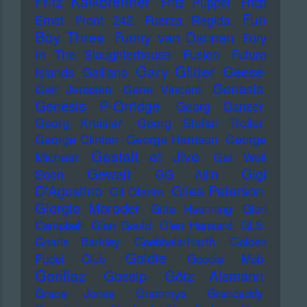
Fritz Kalkbrenner
Fritz Puppel
Fritzi
Fun
Ernst
Front 242
Fuerza Regida
Boy Three
Funny van Dannen
Fury
In The Slaughterhouse
Fusion
Future
Gary Glitter
Geese
Islands
Galliano
Genesis
Geir Jenssen
Gene Vincent
Genesis P-Orridge
Georg Danzer
Georg Kreisler
Georg Stefan Troller
George Clinton
George Harrison
George
Gestalt et Jive
Michael
Get Well
Gewalt
Gigi
Soon
GG Allin
D'Agostino
Giles Peterson
Gil Ofarim
Giorgio Moroder
Gitte Haenning
Glen
Campbell
Glen Gould
Glen Hansard
GLS
Gnarls Barkley
Goebbels/Harth
Golden
Goldie
Pudel Club
Goodie Mob
Gorillaz
Gossip
Götz Alsmann
Grace Jones
Grammys
Grandaddy