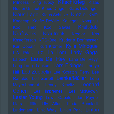
KItschKrieg
Princess
KIng Tubby
Klaas
Heufer-Umlauf
Klaus Dinger
Klaus Doldinger
Klez.e
Klaus Lage
Klaus Schulze
KMD
Kneecap
Koefte DeVille
Kollegah
Kompakt
Kraftklub
Kool Herc
Kool Savas
Kraftwerk
Krautrock
Kreator
Kris
Kristofferson
KRS-One
Kruder & Dorfmeister
Kylie Minogue
Kurt Cobain
Kurt Krömer
Lady Gaga
La Lom
L.A. Priest
L7
Lana Del Rey
Laibach
Lana Del Reyy
Lars Eidinger
Lang Lang
Lankum
Lauryn
Led Zeppelin
Hill
Lee "Scratch" Perry
Lee
Lemke/Müller
Ranaldo
Leif Garrett
Lena
Leonard
Meyer-Landrut
Lenny Kravitz
Cohen
Les Impremes
Les McKeown
Lester Young
Lewis Capaldi
Liam Payne
Liars
Lilith
Lily Allen
Linda Ronstadt
Linton
Lindemann
Link Wray
Linkin Park