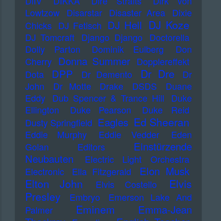
DiIV
DIKKA
Dire Straits
Dirk von
Lowtzow
Disarstar
Disaster Area
Dixie
DJ Koze
DJ Hell
Chicks
DJ Fetisch
DJ Tomcraft
Django Django
Doctorella
Dolly Parton
Dominik Eulberg
Don
Donna Summer
Cherry
Dopplereffekt
Dr Dre
DPP
Dota
Dr Demento
Dr
John
Dr Motte
Drake
DSDS
Duane
Eddy
Dub Spencer & Trance Hill
Duke
Ellington
Duke Pearson
Duke Reid
Ed Sheeran
Eagles
Dusty Springfield
Eddie Murphy
Eddie Vedder
Eden
Einstürzende
Golan
Editors
Neubauten
Electric Light Orchestra
Elon Musk
Electronic
Ella Fitzgerald
Elton John
Elvis
Elvis Costello
Presley
Embryo
Emerson Lake And
Eminem
Emma-Jean
Palmer