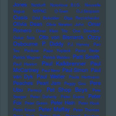
Jones
Notdurft
Notorious B.I.G.
Nouvelle
Vague
NSYNC
O-Town
O.J.Simpson
Oasis
Odd Beholder
Olga Reznichenko
Olivia Dean
Omar
Olivia Newton John
Romero
Omer Klein Trio
One Direction
Ozzy
Otto von Bismarck
Oskar Sala
Osbourne
P. Diddy
P.J. Harvey
Pan
Tau
Pankow
Papo Yoplack
Parov Stelar
Patti Smith
Patrick Wagner
Patrick Walden
Paul Kalkbrenner
Paul
Paul Heaton
McCartney
Paul Simon
Paul
Paul Nero
Paul Weller
van Dyk
Paula Hartmann
Pere
Peaches
Pearl Jam
Peggy Gou
Pet Shop Boys
Ubu
Perrecy
Pete
Peter
Seeger
Peter Doherty
Peter Evans
Fox
Peter Hein
Peter Green
Peter Hook
Peter Maffay
Peter Kraus
Peter Thomas
Peter Tosh
Petter Eldh
Pharoah Sanders