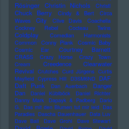
Rösinger
Christin Nichols
Christl
Chuck Berry
Cindy & Bert
Circa
City
Waves
Clive Davis
Coachella
Cockney Rebel
Cocteau Twins
Coldplay
Comedian Harmonists
Common
Conny Plank
Cosmic Baby
Courtney Barnett
Cosmic Ear
CRASS
Crazy Horse
Crazy Town
Creedence Clearwater
Cream
Revival
Crutches
Curd Jürgens
Curtis
DAF
Mayfield
Cypress Hill
D3SM6ND
Daft Punk
Danger
Dan Auerbach
Dan
Daniel Küblböck
Daniel Richter
Danny Mark
Dapayk & Padberg
Dario
G.
Das mit den Blumen tut mir leid
Das
Paradies
Dascha Dauenhauer
Data Luv
Dave Ball
Dave Grohl
Dave Stewart
David Bowie
David Byrne
David