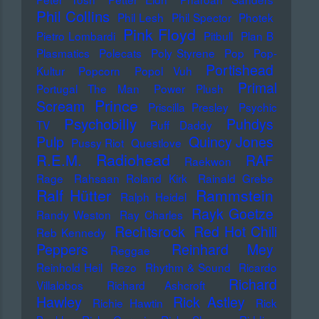
Phil Collins
Phil Lesh
Phil Spector
Photek
Pink Floyd
Pietro Lombardi
Pitbull
Plan B
Plasmatics
Polecats
Poly Styrene
Pop
Pop-
Portishead
Kultur
Popcorn
Popol Vuh
Primal
Portugal The Man
Power Plush
Prince
Scream
Priscilla Presley
Psychic
Psychobilly
Puhdys
TV
Puff Daddy
Pulp
Quincy Jones
Pussy Riot
Questlove
Radiohead
R.E.M.
RAF
Raekwon
Rage
Rahsaan Roland Kirk
Rainald Grebe
Ralf Hütter
Rammstein
Ralph Heidel
Rayk Goetze
Randy Weston
Ray Charles
Rechtsrock
Red Hot Chili
Reb Kennedy
Peppers
Reinhard Mey
Reggae
Reinhold Heil
Rezo
Rhythm & Sound
Ricardo
Richard
Villalobos
Richard Ashcroft
Hawley
Rick Astley
Richie Hawtin
Rick