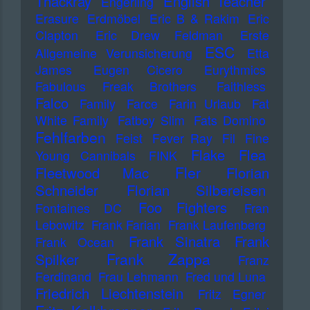
Thackray
English Teacher
Engerling
Erasure
Erdmöbel
Eric B & Rakim
Eric
Clapton
Eric Drew Feldman
Erste
ESC
Allgemeine Verunsicherung
Etta
James
Eugen Cicero
Eurythmics
Fabulous Freak Brothers
Faithless
Falco
Family
Farce
Farin Urlaub
Fat
White Family
Fatboy Slim
Fats Domino
Fehlfarben
Feist
Fever Ray
Fil
Fine
Flake
Flea
Young Cannibals
FINK
Fler
Fleetwood Mac
Florian
Schneider
Florian Silbereisen
Foo Fighters
Fontaines DC
Fran
Lebowitz
Frank Farian
Frank Laufenberg
Frank Sinatra
Frank
Frank Ocean
Frank Zappa
Spilker
Franz
Ferdinand
Frau Lehmann
Fred und Luna
Friedrich Liechtenstein
Fritz Egner