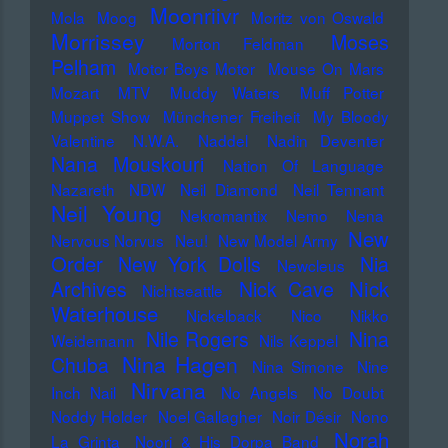
Moonriivr
Mola
Moog
Moritz von Oswald
Morrissey
Moses
Morton Feldman
Pelham
Motor Boys Motor
Mouse On Mars
Mozart
MTV
Muddy Waters
Muff Potter
Muppet Show
Münchener Freiheit
My Bloody
Valentine
N.W.A.
Naddel
Nadin Deventer
Nana Mouskouri
Nation Of Language
Nazareth
NDW
Neil Diamond
Neil Tennant
Neil Young
Nekromantix
Nemo
Nena
New
Nervous Norvus
Neu!
New Model Army
Order
New York Dolls
Nia
Newcleus
Nick
Archives
Nick Cave
Nichtseattle
Waterhouse
Nickelback
Nico
Nikko
Nile Rogers
Nina
Weidemann
Nils Keppel
Nina Hagen
Chuba
Nina Simone
Nine
Nirvana
Inch Nail
No Angels
No Doubt
Noddy Holder
Noel Gallagher
Noir Désir
Nono
Norah
La Grinta
Noori & His Dorpa Band