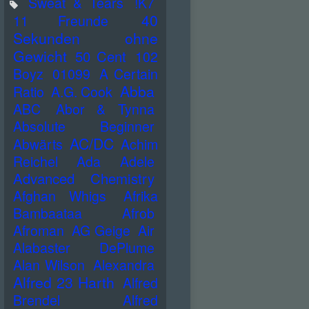
Sweat & Tears
!K7
40
11 Freunde
Sekunden ohne
Gewicht
50 Cent
102
Boyz
01099
A Certain
Abba
Ratio
A.G. Cook
ABC
Abor & Tynna
Absolute Beginner
AC/DC
Abwärts
Achim
Reichel
Ada
Adele
Advanced Chemistry
Afghan Whigs
Afrika
Bambaataa
Afrob
Afroman
AG Geige
Air
Alabaster DePlume
Alan Wilson
Alexandra
Alfred 23 Harth
Alfred
Brendel
Alfred