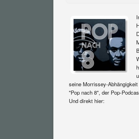
I
H
D
M
B
W
h
u
seine Morrissey-Abhängigkeit
"Pop nach 8", der Pop-Podcast
Und direkt hier: