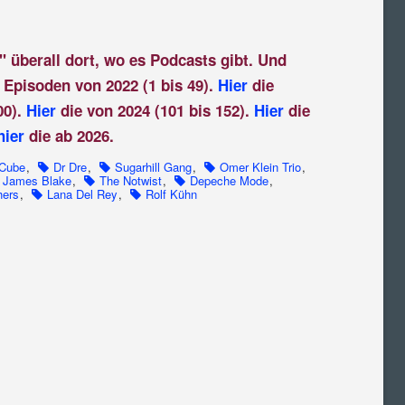
" überall dort, wo es Podcasts gibt. Und
 Episoden von 2022 (1 bis 49).
Hier
die
00).
Hier
die von 2024 (101 bis 152).
Hier
die
hier
die ab 2026.
 Cube
,
Dr Dre
,
Sugarhill Gang
,
Omer Klein Trio
,
James Blake
,
The Notwist
,
Depeche Mode
,
hers
,
Lana Del Rey
,
Rolf Kühn