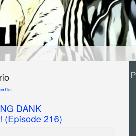
P
rio
n hier.
NG DANK
 (Episode 216)