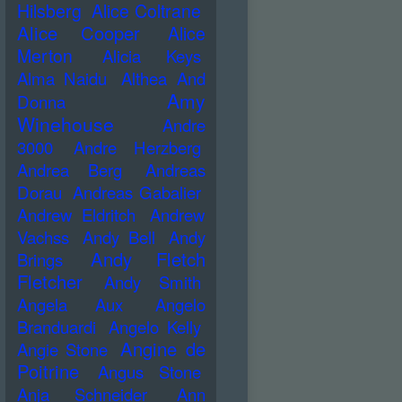
Hilsberg
Alice Coltrane
Alice Cooper
Alice
Merton
Alicia Keys
Alma Naidu
Althea And
Amy
Donna
Winehouse
Andre
3000
Andre Herzberg
Andrea Berg
Andreas
Dorau
Andreas Gabalier
Andrew Eldritch
Andrew
Vachss
Andy Bell
Andy
Andy Fletch
Brings
Fletcher
Andy Smith
Angela Aux
Angelo
Branduardi
Angelo Kelly
Angine de
Angie Stone
Poitrine
Angus Stone
Anja Schneider
Ann