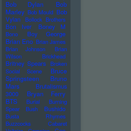
Bob Dylan
Bob
Marley
Bob
Bob Mould
Vylan
Bollock Brothers
Bon Iver
Boney M
Boy George
Bono
Brian Eno
Brian James
Brian Johnson
Brian
Wilson
Brickhead
Britney Spears
Broken
Bruce
Social Scene
Springsteen
Bruno
Mars
Brutalismus
Bryan Ferry
3000
BTS
Burial
Burning
Bushido
Spear
Bush
Busta Rhymes
Buzzcocks
Cabaret
Can
Voltaire
Campino