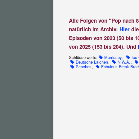
Alle Folgen von "Pop nach 8
natürlich im Archiv:
Hier
die
Episoden von 2023 (50 bis 1
von 2025 (153 bis 204). Und
Schlüsselworte:
Morrissey
,
Ice
Deutsche Laichen
,
N.W.A.
,
Peaches
,
Fabulous Freak Brot