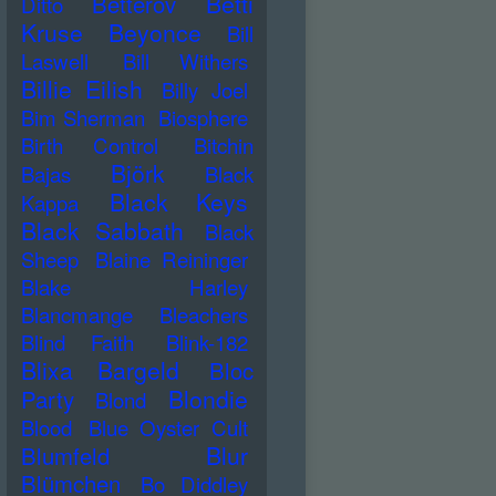
Betti
Betterov
Ditto
Kruse
Beyonce
Bill
Laswell
Bill Withers
Billie Eilish
Billy Joel
Bim Sherman
Biosphere
Birth Control
Bitchin
Björk
Bajas
Black
Black Keys
Kappa
Black Sabbath
Black
Sheep
Blaine Reininger
Blake Harley
Blancmange
Bleachers
Blind Faith
Blink-182
Blixa Bargeld
Bloc
Blondie
Party
Blond
Blood
Blue Oyster Cult
Blur
Blumfeld
Blümchen
Bo Diddley