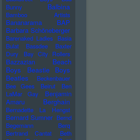
Balbina
Bunny
Bamboo Artists
Bananarama
BAP
Barbara Schöneberger
Barenaked Ladies
Basia
Bulat
Bassdee
Baxter
Dury
Bay City Rollers
Beach
Bazzazian
Boys
Beastie Boys
Beatles
Beckenbauer
Bee Gees
Beirut
Ben
Benjamin
LaMar Gay
Berghain
Amaru
Bernadette La Hengst
Bernard Sumner
Bernd
Begemann
Berq
Bertrand Cantat
Beth