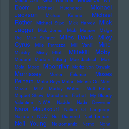
Mesut Özil
Metal Hammer
Michael
Doom
Michael Hutchence
Jackson
Michael
Michael Kemner
Mick
Rother
Michael Stipe
Mick Harvey
Jagger
Mick Jones
Micki Meuser
Midge
Miles Davis
Miley
Ure
Mike Skinner
Cyrus
Mine
Mille Petrozza
Milli Vanilli
Moby
Mittekill
Ministry
Missy Elliott
Moderat
Modern Talking
Moe Jacksch
Mois
Moonriivr
Mola
Moog
Moritz von Oswald
Morrissey
Moses
Morton Feldman
Pelham
Motor Boys Motor
Mouse On Mars
Mozart
MTV
Muddy Waters
Muff Potter
Muppet Show
Münchener Freiheit
My Bloody
Valentine
N.W.A.
Naddel
Nadin Deventer
Nana Mouskouri
Nation Of Language
Nazareth
NDW
Neil Diamond
Neil Tennant
Neil Young
Nekromantix
Nemo
Nena