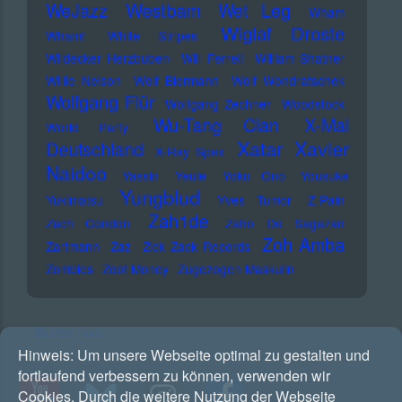
Westbam
WeJazz
Wet Leg
Wham
Wiglaf Droste
Wham!
White Stripes
Wildecker Herzbuben
Will Ferrell
William Shatner
Willie Nelson
Wolf Biermann
Wolf Wondratschek
Wolfgang Flür
Wolfgang Zechner
Woodstock
Wu-Tang Clan
X-Mal
World Party
Xatar
Xavier
Deutschland
X-Ray Spex
Naidoo
Yassin
Yeule
Yoko Ono
Yousuke
Yungblud
Yukimatsu
Yves Tumor
Z-Pain
Zah1de
Zach Condon
Zaho De Sagazan
Zoh Amba
Zartmann
Zaz
Zick Zack Records
Zombies
Zoot Money
Zugezogen Maskulin
RSS Feed
Hinweis:
Um unsere Webseite optimal zu gestalten und
fortlaufend verbessern zu können, verwenden wir
Cookies. Durch die weitere Nutzung der Webseite