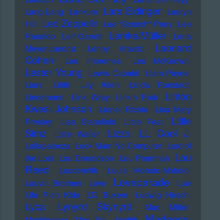
Lars Eidinger
Lang Lang
Lankum
Lauryn
Led Zeppelin
Hill
Lee "Scratch" Perry
Lee
Lemke/Müller
Ranaldo
Leif Garrett
Lena
Leonard
Meyer-Landrut
Lenny Kravitz
Cohen
Les Impremes
Les McKeown
Lester Young
Lewis Capaldi
Liam Payne
Liars
Lilith
Lily Allen
Linda Ronstadt
Linton
Lindemann
Link Wray
Linkin Park
Kwesi Johnson
Lionel Richie
Lisa Mary
Little
Presley
Lisa Stansfield
Little Feat
LL Cool J
Simz
Lizzo
Little Walter
Lollapalooza
Look Mum No Computer
Lord of
Lou
the Lost
Lou Donaldson
Lou Pearlman
Reed
Loudermilk
Louis Moholo-Moholo
Loveparade
Louvin Brothers
Love
Low
Life Rich Kids
LTJ Bukem
Ludwig Hirsch
Lyca
Lynyrd Skynyrd
Mac Miller
Madness
Macklemore
Mad Sin
Madlib