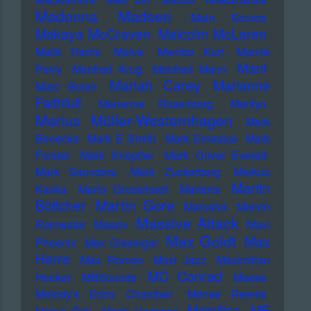
Madonna
Madsen
Main Source
Makaya McCraven
Malcolm McLaren
Malik Harris
Malva
Mambo Kurt
Mamie
Mani
Perry
Manfred Krug
Manfred Mann
Mariah Carey
Marianne
Marc Bolan
Faithfull
Marianne Rosenberg
Marilyn
Marius Müller-Westernhagen
Mark
Benecke
Mark E Smith
Mark Ernestus
Mark
Forster
Mark Knopfler
Mark Oliver Everett
Mark Saunders
Mark Zuckerberg
Markus
Martin
Kavka
Marlo Grosshardt
Marteria
Martin Gore
Böttcher
Marusha
Marvin
Massive Attack
Rainwater
Massiv
Mavi
Max Goldt
Max
Phoenix
Max Giesinger
Herre
Max Romeo
Maxi Jazz
Maximilian
MC Conrad
Hecker
MBSounds
Meese
Melody's Echo Chamber
Mense Reents
Metallica
MF