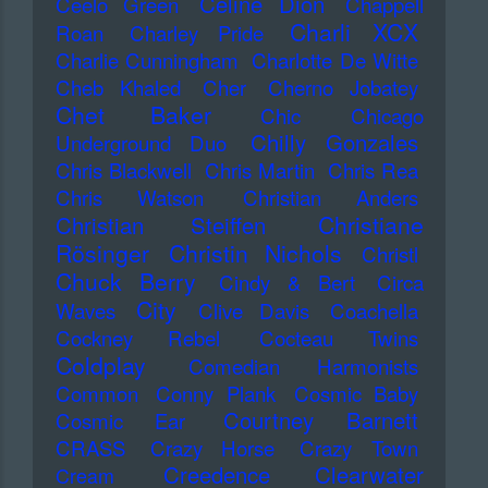
Celine Dion
Ceelo Green
Chappell
Charli XCX
Roan
Charley Pride
Charlie Cunningham
Charlotte De Witte
Cheb Khaled
Cher
Cherno Jobatey
Chet Baker
Chic
Chicago
Chilly Gonzales
Underground Duo
Chris Blackwell
Chris Martin
Chris Rea
Chris Watson
Christian Anders
Christiane
Christian Steiffen
Rösinger
Christin Nichols
Christl
Chuck Berry
Cindy & Bert
Circa
City
Waves
Clive Davis
Coachella
Cockney Rebel
Cocteau Twins
Coldplay
Comedian Harmonists
Common
Conny Plank
Cosmic Baby
Courtney Barnett
Cosmic Ear
CRASS
Crazy Horse
Crazy Town
Creedence Clearwater
Cream