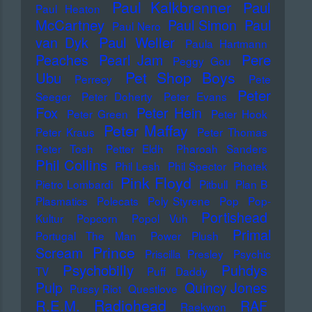
Paul Kalkbrenner
Paul
Paul Heaton
McCartney
Paul Simon
Paul
Paul Nero
Paul Weller
van Dyk
Paula Hartmann
Pere
Peaches
Pearl Jam
Peggy Gou
Pet Shop Boys
Ubu
Perrecy
Pete
Peter
Seeger
Peter Doherty
Peter Evans
Fox
Peter Hein
Peter Green
Peter Hook
Peter Maffay
Peter Kraus
Peter Thomas
Peter Tosh
Petter Eldh
Pharoah Sanders
Phil Collins
Phil Lesh
Phil Spector
Photek
Pink Floyd
Pietro Lombardi
Pitbull
Plan B
Plasmatics
Polecats
Poly Styrene
Pop
Pop-
Portishead
Kultur
Popcorn
Popol Vuh
Primal
Portugal The Man
Power Plush
Prince
Scream
Priscilla Presley
Psychic
Psychobilly
Puhdys
TV
Puff Daddy
Pulp
Quincy Jones
Pussy Riot
Questlove
Radiohead
R.E.M.
RAF
Raekwon