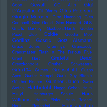
Gewalt
Gigi
Soon
GG Allin
D'Agostino
Giles Peterson
Gil Ofarim
Giorgio Moroder
Gitte Haenning
Glen
Campbell
Glen Gould
Glen Hansard
GLS
Gnarls Barkley
Goebbels/Harth
Golden
Goldie
Pudel Club
Goodie Mob
Gorillaz
Gossip
Götz Alsmann
Grace Jones
Grammys
Grandaddy
Grandmaster Flash & The Furious Five
Grateful Dead
Grant Hart
Grenzkontrolle
Grether Schwestern
Grim104
Grobschnitt
Grimes
Guano
Apes
Gunter Hampel
Guru
Guy Ritchie
Günther Jauch
Günther Fischer
Gwen
Haftbefehl
Stefani
Haggai Cohen
Haim
Haiyti
Hank
Hamburger Schule
Williams
Hanns Eisler
Hans Reichel
Hans-Joachim
Hans Rosenthal