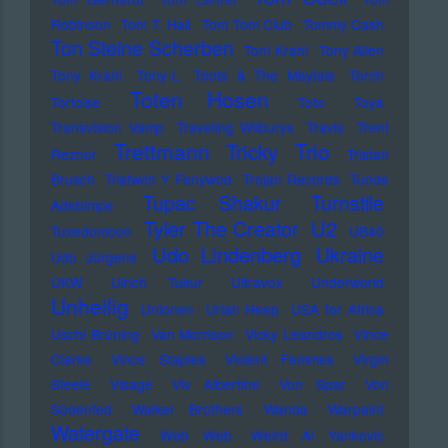
Robinson
Tom T. Hall
Tom Tom Club
Tommy Cash
Ton Steine Scherben
Toni Krahl
Tony Allen
Tony Krahl
Tony-L
Toots & The Maytals
Torch
Toten Hosen
Tortoise
Toto
Toya
Transvision Vamp
Traveling Wilburys
Travis
Trent
Trettmann
Trio
Tricky
Reznor
Tristan
Brusch
Tristwch Y Fenywod
Trojan Records
Tunde
Tupac Shakur
Turnstile
Adebimpe
U2
Tyler The Creator
Tuxedomoon
UB40
Udo Lindenberg
Ukraine
Udo Jürgens
UKW
Ulrich Tukur
Ultravox
Underworld
Unheilig
Unionen
Uriah Heep
USA for Africa
Uschi Brüning
Van Morrison
Vicky Leandros
Vince
Clarke
Vince Staples
Violent Femmes
Virgin
Steele
Visage
Viv Albertine
Von Spar
Von
Südenfed
Walker Brothers
Wanda
Warpaint
Watergate
Web Web
Weird Al Yankovic