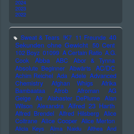
2024
2023
2022
40
Sweat & Tears
!K7
11 Freunde
Sekunden ohne Gewicht
50 Cent
102 Boyz
01099
A Certain Ratio
A.G.
Abba
Cook
ABC
Abor & Tynna
AC/DC
Absolute Beginner
Abwärts
Advanced
Achim Reichel
Ada
Adele
Chemistry
Afghan Whigs
Afrika
Bambaataa
Afrob
Afroman
AG
Geige
Air
Alabaster DePlume
Alan
Alfred 23 Harth
Wilson
Alexandra
Alfred Brendel
Alfred Hilsberg
Alice
Alice Cooper
Coltrane
Alice Merton
Alicia Keys
Alma Naidu
Althea And