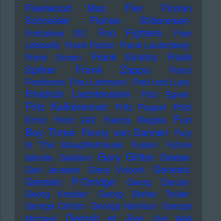
Fler
Fleetwood Mac
Florian
Schneider
Florian Silbereisen
Foo Fighters
Fontaines DC
Fran
Lebowitz
Frank Farian
Frank Laufenberg
Frank Sinatra
Frank
Frank Ocean
Frank Zappa
Spilker
Franz
Ferdinand
Frau Lehmann
Fred und Luna
Friedrich Liechtenstein
Fritz Egner
Fritz Kalkbrenner
Fritz Puppel
Fritzi
Fun
Ernst
Front 242
Fuerza Regida
Boy Three
Funny van Dannen
Fury
In The Slaughterhouse
Fusion
Future
Gary Glitter
Geese
Islands
Galliano
Genesis
Geir Jenssen
Gene Vincent
Genesis P-Orridge
Georg Danzer
Georg Kreisler
Georg Stefan Troller
George Clinton
George Harrison
George
Gestalt et Jive
Michael
Get Well