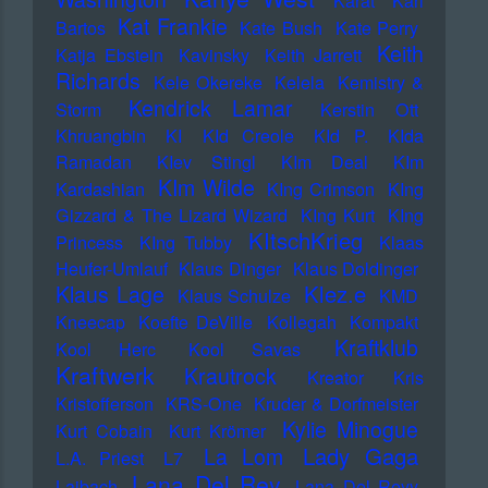
Karat
Karl
Kat Frankie
Bartos
Kate Bush
Kate Perry
Keith
Katja Ebstein
Kavinsky
Keith Jarrett
Richards
Kele Okereke
Kelela
Kemistry &
Kendrick Lamar
Storm
Kerstin Ott
Khruangbin
KI
KId Creole
KId P.
KIda
Ramadan
KIev Stingl
KIm Deal
KIm
KIm Wilde
Kardashian
KIng Crimson
KIng
Gizzard & The Lizard Wizard
KIng Kurt
KIng
KItschKrieg
Princess
KIng Tubby
Klaas
Heufer-Umlauf
Klaus Dinger
Klaus Doldinger
Klez.e
Klaus Lage
Klaus Schulze
KMD
Kneecap
Koefte DeVille
Kollegah
Kompakt
Kraftklub
Kool Herc
Kool Savas
Kraftwerk
Krautrock
Kreator
Kris
Kristofferson
KRS-One
Kruder & Dorfmeister
Kylie Minogue
Kurt Cobain
Kurt Krömer
Lady Gaga
La Lom
L.A. Priest
L7
Lana Del Rey
Laibach
Lana Del Reyy