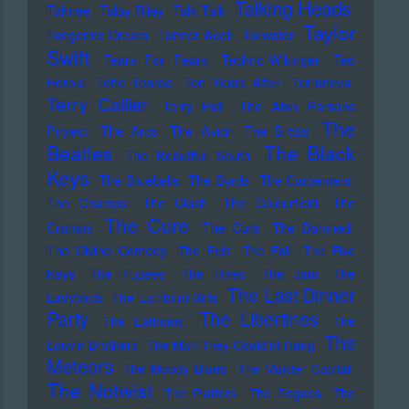
Talking Heads
Tahnee
Talay Riley
Talk Talk
Taylor
Tangerine Dream
Tanner Adell
Tarwater
Swift
Tears For Fears
Techno-Wikinger
Ted
Herold
Teho Teardo
Ten Years After
Terranova
Terry Callier
Terry Hall
The Alan Parsons
The
Project
The Arcs
The Avicii
The B-52s
Beatles
The Black
The Beautiful South
Keys
The Bluebells
The Byrds
The Carpenters
The Champs
The Clash
The Colourfield
The
The Cure
Cramps
The Curs
The Damned
The Divine Comedy
The Eels
The Fall
The Five
Keys
The Fugees
The Hives
The Jam
The
The Last Dinner
Ladybirds
The Lambrini Girls
Party
The Libertines
The Lathums
The
The
Louvin Brothers
The Man They Could'nt Hang
Meteors
The Moody Blues
The Murder Capital
The Notwist
The Platters
The Pogues
The