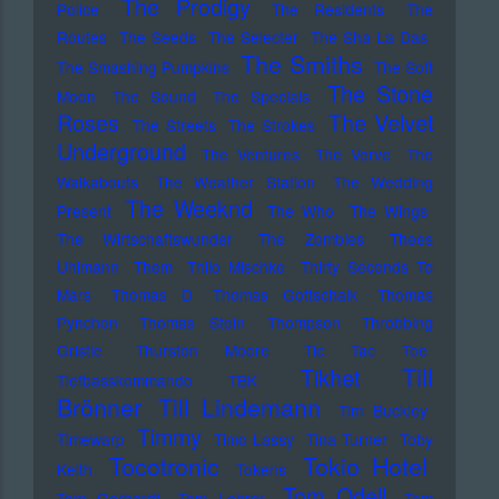
The Prodigy
Police
The Residents
The
Routes
The Seeds
The Selecter
The Sha La Das
The Smiths
The Smashing Pumpkins
The Soft
The Stone
Moon
The Sound
The Specials
Roses
The Velvet
The Streets
The Strokes
Underground
The Ventures
The Verve
The
Walkabouts
The Weather Station
The Wedding
The Weeknd
Present
The Who
The Wings
The Wirtschaftswunder
The Zombies
Thees
Uhlmann
Them
Thilo Mischke
Thirty Seconds To
Mars
Thomas D
Thomas Gottschalk
Thomas
Pynchon
Thomas Stein
Thompson
Throbbing
Gristle
Thurston Moore
Tic Tac Toe
Till
Tikhet
Tiefbasskommando TBK
Brönner
Till Lindemann
Tim Buckley
Timmy
Timewarp
Timo Lassy
Tina Turner
Toby
Tocotronic
Tokio Hotel
Keith
Tokens
Tom Odell
Tom Gerhardt
Tom Lehrer
Tom