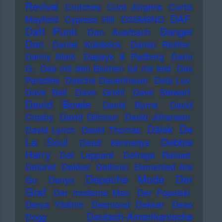
Revival
Crutches
Curd Jürgens
Curtis
DAF
Mayfield
Cypress Hill
D3SM6ND
Daft Punk
Danger
Dan Auerbach
Dan
Daniel Küblböck
Daniel Richter
Danny Mark
Dapayk & Padberg
Dario
G.
Das mit den Blumen tut mir leid
Das
Paradies
Dascha Dauenhauer
Data Luv
Dave Ball
Dave Grohl
Dave Stewart
David Bowie
David Byrne
David
Crosby
David Gilmour
David Johansen
De
Dälek
David Lynch
David Thomas
La Soul
Debbie
Dead Kennedys
Harry
Def Leppard
Defrage Reload
Defunkt
Dekker
Delfonic
Demented Are
Depeche Mode
Der
Go
Denyo
Graf
Der moderne Man
Der Popolski
Derya Yildirim
Desmond Dekker
Deso
Deutsch-Amerikanische
Dogg