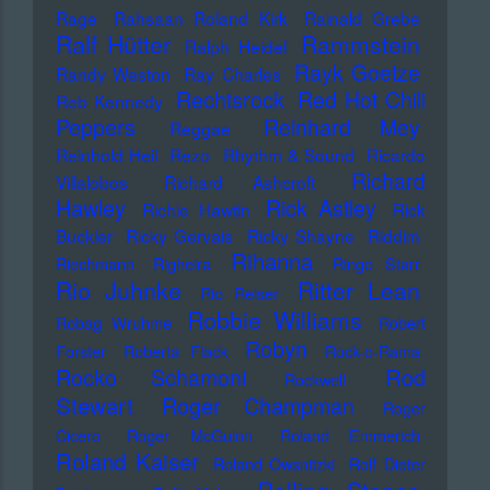
Rage
Rahsaan Roland Kirk
Rainald Grebe
Ralf Hütter
Rammstein
Ralph Heidel
Rayk Goetze
Randy Weston
Ray Charles
Rechtsrock
Red Hot Chili
Reb Kennedy
Peppers
Reinhard Mey
Reggae
Reinhold Heil
Rezo
Rhythm & Sound
Ricardo
Richard
Villalobos
Richard Ashcroft
Hawley
Rick Astley
Richie Hawtin
Rick
Buckler
Ricky Gervais
Ricky Shayne
Riddim
Rihanna
Riechmann
Righeira
Ringo Starr
Rio Juhnke
Ritter Lean
Rio Reiser
Robbie Williams
Robag Wruhme
Robert
Robyn
Forster
Roberta Flack
Rock-o-Rama
Rod
Rocko Schamoni
Rockwell
Stewart
Roger Champman
Roger
Cicero
Roger McGuinn
Roland Emmerich
Roland Kaiser
Roland Owsnitzki
Rolf Dieter