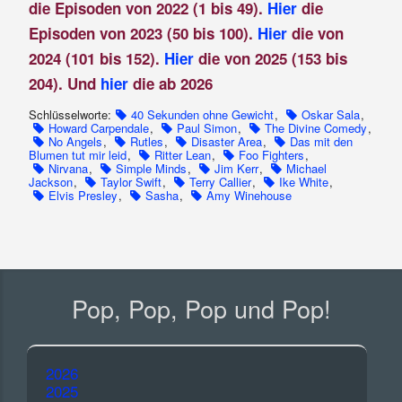
die Episoden von 2022 (1 bis 49).
Hier
die
Episoden von 2023 (50 bis 100).
Hier
die von
2024 (101 bis 152).
Hier
die von 2025 (153 bis
204). Und
hier
die ab 2026
Schlüsselworte:
40 Sekunden ohne Gewicht
,
Oskar Sala
,
Howard Carpendale
,
Paul Simon
,
The Divine Comedy
,
No Angels
,
Rutles
,
Disaster Area
,
Das mit den
Blumen tut mir leid
,
Ritter Lean
,
Foo Fighters
,
Nirvana
,
Simple Minds
,
Jim Kerr
,
Michael
Jackson
,
Taylor Swift
,
Terry Callier
,
Ike White
,
Elvis Presley
,
Sasha
,
Amy Winehouse
Pop, Pop, Pop und Pop!
2026
2025