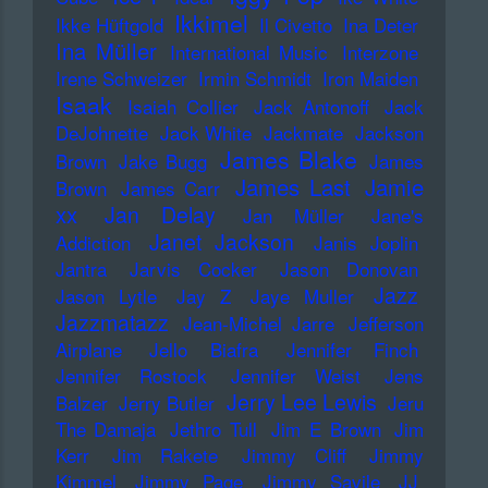
Ikkimel
Ikke Hüftgold
Il Civetto
Ina Deter
Ina Müller
International Music
Interzone
Irene Schweizer
Irmin Schmidt
Iron Maiden
Isaak
Isaiah Collier
Jack Antonoff
Jack
DeJohnette
Jack White
Jackmate
Jackson
James Blake
Brown
Jake Bugg
James
James Last
Jamie
Brown
James Carr
xx
Jan Delay
Jan Müller
Jane's
Janet Jackson
Addiction
Janis Joplin
Jantra
Jarvis Cocker
Jason Donovan
Jazz
Jason Lytle
Jay Z
Jaye Muller
Jazzmatazz
Jean-Michel Jarre
Jefferson
Airplane
Jello Biafra
Jennifer Finch
Jennifer Rostock
Jennifer Weist
Jens
Jerry Lee Lewis
Balzer
Jerry Butler
Jeru
The Damaja
Jethro Tull
Jim E Brown
Jim
Kerr
Jim Rakete
Jimmy Cliff
Jimmy
Kimmel
Jimmy Page
Jimmy Savile
JJ