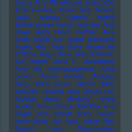
Amy Winehouse
Donna
Andre 3000
Andre Herzberg
Andrea Berg
Andreas
Dorau
Andreas Gabalier
Andrew
Eldritch
Andrew Vachss
Andy Bell
Andy
Andy Fletch Fletcher
Brings
Andy
Smith
Angela Aux
Angelo Branduardi
Angine de
Angelo Kelly
Angie Stone
Poitrine
Angus Stone
Anja Schneider
Ann Peebles
AnNa R.
Annahstasia
Anne Will
Annenmaykantereit
Annie
Lennox
Anreas Gabalier
Antilopen
Aphex Twin
Gang
Anton Karras
Apsilon
Aphrodite
Arca
Arcade Fire
Archive
Arctic Monkeys
Aretha
Franklin
Ariana Grande
Ariel Pink
Arnd
Zeigler
Arno Schmitt
Arthur Gunter
Azure Ray
Astrid Sonne
Axl Rose
Azymuth
Ätna
Babyshambles