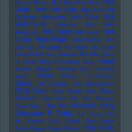
New
Nervous Norvus
Neu!
New Model Army
Order
New York Dolls
Nia
Newcleus
Nick
Archives
Nick Cave
Nichtseattle
Waterhouse
Nickelback
Nico
Nikko
Nile Rogers
Nina
Weidemann
Nils Keppel
Nina Hagen
Chuba
Nina Simone
Nine
Nirvana
Inch Nail
No Angels
No Doubt
Noddy Holder
Noel Gallagher
Noir Désir
Nono
Norah
La Grinta
Noori & His Dorpa Band
Jones
Notdurft
Notorious B.I.G.
Nouvelle
Vague
NSYNC
O-Town
O.J.Simpson
Oasis
Odd Beholder
Olga Reznichenko
Olivia Dean
Omar
Olivia Newton John
Romero
Omer Klein Trio
One Direction
Ozzy
Otto von Bismarck
Oskar Sala
Osbourne
P. Diddy
P.J. Harvey
Pan
Tau
Pankow
Papo Yoplack
Parov Stelar
Patti Smith
Patrick Wagner
Patrick Walden