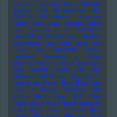
Balbina
Backstreet Boys
Bad Bunny
Bananarama
BAP
Bamboo Artists
Barbara Schöneberger
Barenaked
Ladies
Basia Bulat
Bassdee
Baxter
Bazzazian
Dury
Bay City Rollers
Beach Boys
Beastie Boys
Beatles
Beckenbauer
Bee Gees
Beirut
Ben
Benjamin Amaru
LaMar Gay
Berghain
Bernadette La Hengst
Bernard Sumner
Bernd Begemann
Berq
Bertrand Cantat
Beth Ditto
Betti Kruse
Beyonce
Betterov
Bill
Billie Eilish
Laswell
Bill Withers
Billy
Joel
Bim Sherman
Biosphere
Birth
Björk
Control
Bitchin Bajas
Black
Black Keys
Black Sabbath
Kappa
Black Sheep
Blaine Reininger
Blake
Harley
Blancmange
Bleachers
Blind