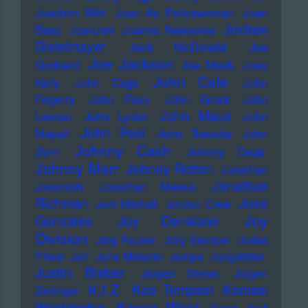
Joachim Witt
Joan As Policewoman
Joan
Jochen
Baez
JoanJett
Joanna Newsome
Distelmayer
Jock McDonald
Joe
Joe Jackson
Goddard
Joe Meek
Joey
John Cale
Kelly
John Cage
John
Fogerty
John Foxx
John Grant
John
John Maus
Lennon
John Lydon
John
John Peel
Mayall
John Travolta
John
Johnny Cash
Zorn
Johnny Depp
Johnny Marr
Johnny Rotten
Jonathan
Jonathan
Jeremiah
Jonathan Meese
Richman
Jose
Joni Mitchell
Jonzun Crew
Joy
Gonzales
Joy Denalane
Division
Jörg Fauser
Jörg Stempel
Judas
Priest
Juli
Julia Meladin
Jumpa
Jungstötter
Justin Bieber
Jürgen Drews
Jürgen
K.I.Z.
Kae Tempest
Kamasi
Zeltinger
Kanye West
Washington