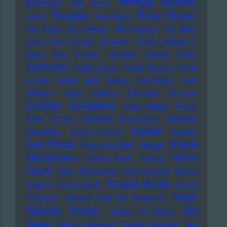
Rolling Stones
Brinkmann
Rolf Kühn
Rosalia
Roxy Music
Romy
Rosenstolz
Roy Ayers
Roy Orbison
RPS Lanrue
Run-DMC
Rush
Russ Kunkel
Russland
Rutles
Sababa 5
Sade
Sam Fender
Sandow
Sandra Hüller
Santiano
Sarah Connor
Sarah Davachi
Sarah
Engels
Sarah Wild
Sasha
Saturndaze
Saul
Williams
Sault
Schnipo Schranke
Schürze
Scorpions
Scooter
Scott Walker
Scycs
Sean Combs
Sebastian Krumbiegel
Sebastian
Seeed
Studnitzky
Secret Secrets
Sepalot
Sex Pistols
Shane
Seymour Wright
Shaggy
MacGowan
Shirin
Shania Twain
Shellac
David
Sido
Silbermond
Silent Servant
Simina
Simple Minds
Grigoriu
Simon Harris
Sinead
Sister
O'Connor
Siouxsie And The Banshees
Ski
Rosetta Tharpe
Sisters Of Mercy
Aggu
Skinner Brothers
Skinny Pelembe
Sky