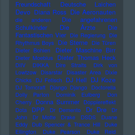
Freundschaft
Deutsche Laichen
Devo
Die Aeronauten
Diana Ross
Die angefahrenen
die anderen
Die Ärzte
Schulkinder
Die
Fantastischen Vier
Die Regierung
Die
Die Sterne
Rhythmus Boys
Die Türen
Dieter Maschine Birr
Dieter Bohlen
Dieter Thomas Heck
Dieter Moebius
DiIV
DIKKA
Dire Straits
Dirk von
Lowtzow
Disarstar
Disaster Area
Dixie
DJ Koze
DJ Hell
Chicks
DJ Fetisch
DJ Tomcraft
Django Django
Doctorella
Dolly Parton
Dominik Eulberg
Don
Donna Summer
Cherry
Dopplereffekt
Dr Dre
DPP
Dota
Dr Demento
Dr
John
Dr Motte
Drake
DSDS
Duane
Eddy
Dub Spencer & Trance Hill
Duke
Ellington
Duke Pearson
Duke Reid