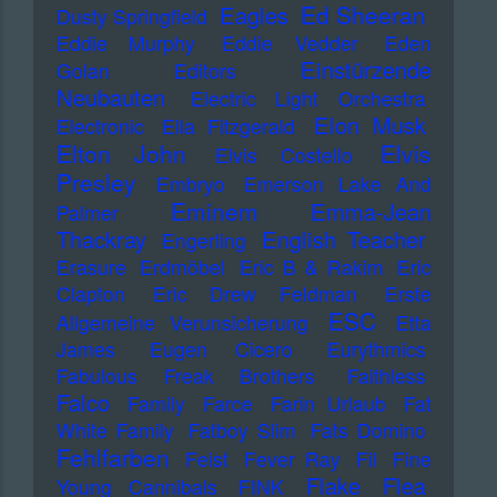
Ed Sheeran
Eagles
Dusty Springfield
Eddie Murphy
Eddie Vedder
Eden
Einstürzende
Golan
Editors
Neubauten
Electric Light Orchestra
Elon Musk
Electronic
Ella Fitzgerald
Elton John
Elvis
Elvis Costello
Presley
Embryo
Emerson Lake And
Eminem
Emma-Jean
Palmer
Thackray
English Teacher
Engerling
Erasure
Erdmöbel
Eric B & Rakim
Eric
Clapton
Eric Drew Feldman
Erste
ESC
Allgemeine Verunsicherung
Etta
James
Eugen Cicero
Eurythmics
Fabulous Freak Brothers
Faithless
Falco
Family
Farce
Farin Urlaub
Fat
White Family
Fatboy Slim
Fats Domino
Fehlfarben
Feist
Fever Ray
Fil
Fine
Flake
Flea
Young Cannibals
FINK