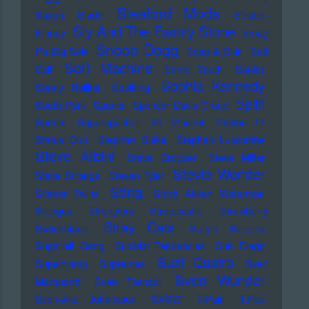
Sleaford Mods
Saxon
Slade
Sleater-
Sly And The Family Stone
Kinney
Smag
Snoop Dogg
Pa Dig Selv
Soap & Skin
Soft
Soft Machine
Cell
Sonic Youth
Sonics
Sophia Kennedy
Sonny Rollins
Soolking
Spliff
South Park
Sparks
Spencer Davis Group
Sprints
Squarepusher
St. Vincent
Station 17
Status Quo
Stephan Sulke
Stephen Luscombe
Steve Albini
Steve Cropper
Steve Miller
Stevie Wonder
Steve Strange
Steven Tyler
Sting
Stieber Twins
Stock Aitken Waterman
Stooges
Stranglers
Stratocaster
Strawberry
Stray Cats
Switchblade
Sufjan Stevens
Sugarhill Gang
Suicidal Tendencies
Sun Diego
Suzi Quatro
Supertramp
Supremes
Sven
Sven Wunder
Marquardt
Sven Tasnadi
Sven-Ake Johansson
SXSW
T-Pain
T.Rex