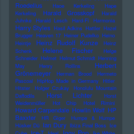
Roedelius
Haoe Kerkeling
Hape
Harald Grosskopf
Kerkeling
Harald
Juhnke
Harald Lesch
Hard-Fi
Harmonia
Harry Styles
Hasil Adkins
Hattler
Hazel
Brugger
Heaven 17
Heiner Pudelko
Heino
Heinz Rudolf Kunze
Heintje
Heinz
Helene Fischer
Schenk
Helge
Schneider
Helmet
Helmut Schmidt
Henning
Herbert
May
Henry Rollins
Grönemeyer
Herman Brood
Hermeto
Pascoal
HipHop Made in Germany
Hitler
Hitster
Holger Czukay
Honolulu Mountain
Horst Lichter
Daffodils
Horst
Weidenmüller
Hot Chip
Hotel Rimini
Howard Carpendale
Howlin Wolf
HP
Baxxter
HR Giger
Humpe & Humpe
Ian Dury
Hüsker Dü
Ibiza Final Boss
Ice
Iggy Pop
Ice-T
Cube
Ideal
Ike White