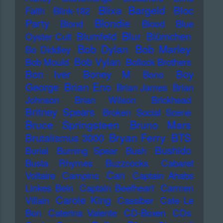
Blixa Bargeld
Bloc
Faith
Blink-182
Blondie
Party
Blond
Blood
Blue
Blur
Blumfeld
Blümchen
Oyster Cult
Bob Dylan
Bob Marley
Bo Diddley
Bob Vylan
Bob Mould
Bollock Brothers
Bon Iver
Boney M
Boy
Bono
Brian Eno
George
Brian James
Brian
Johnson
Brian Wilson
Brickhead
Britney Spears
Broken Social Scene
Bruce Springsteen
Bruno Mars
Bryan Ferry
BTS
Brutalismus 3000
Bushido
Burial
Burning Spear
Bush
Busta Rhymes
Buzzcocks
Cabaret
Can
Voltaire
Campino
Captain Ahabs
Linkes Bein
Captain Beefheart
Carmen
Carole King
Villain
Cassiber
Cate Le
Bon
Caterina Valente
CD-Boxen
CDs