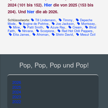
2024 (101 bis 152).
Hier
die von 2025 (153 bis
204). Und
hier
die ab 2026.
Schlüsselworte:
Till Lindemann
,
Timmy
,
Depeche
Mode
,
Angine de Poitrine
,
Joe Jackson
,
Morrissey
,
Mine
,
Patti Smith
,
Azure Ray
,
Cream
,
Blind
Faith
,
Nirvana
,
Scorpions
,
Red Hot Chili Peppers
,
Etta James
,
Afroman
,
Shirin David
,
Mesut Özil
Pop, Pop, Pop und Pop!
2026
2025
2024
2023
2022