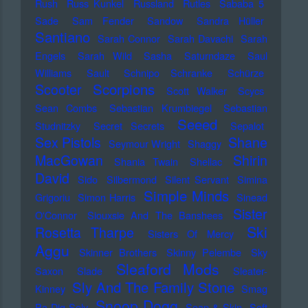
Rush
Russ Kunkel
Russland
Rutles
Sababa 5
Sade
Sam Fender
Sandow
Sandra Hüller
Santiano
Sarah Connor
Sarah Davachi
Sarah
Engels
Sarah Wild
Sasha
Saturndaze
Saul
Williams
Sault
Schnipo Schranke
Schürze
Scorpions
Scooter
Scott Walker
Scycs
Sean Combs
Sebastian Krumbiegel
Sebastian
Seeed
Studnitzky
Secret Secrets
Sepalot
Sex Pistols
Shane
Seymour Wright
Shaggy
MacGowan
Shirin
Shania Twain
Shellac
David
Sido
Silbermond
Silent Servant
Simina
Simple Minds
Grigoriu
Simon Harris
Sinead
Sister
O'Connor
Siouxsie And The Banshees
Ski
Rosetta Tharpe
Sisters Of Mercy
Aggu
Skinner Brothers
Skinny Pelembe
Sky
Sleaford Mods
Saxon
Slade
Sleater-
Sly And The Family Stone
Kinney
Smag
Snoop Dogg
Pa Dig Selv
Soap & Skin
Soft