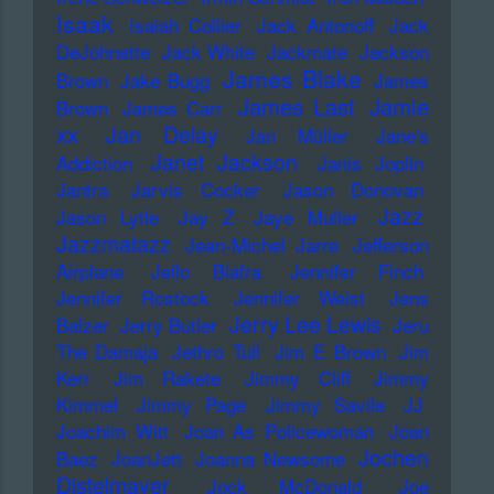
Isaak
Isaiah Collier
Jack Antonoff
Jack
DeJohnette
Jack White
Jackmate
Jackson
James Blake
Brown
Jake Bugg
James
James Last
Jamie
Brown
James Carr
xx
Jan Delay
Jan Müller
Jane's
Janet Jackson
Addiction
Janis Joplin
Jantra
Jarvis Cocker
Jason Donovan
Jazz
Jason Lytle
Jay Z
Jaye Muller
Jazzmatazz
Jean-Michel Jarre
Jefferson
Airplane
Jello Biafra
Jennifer Finch
Jennifer Rostock
Jennifer Weist
Jens
Jerry Lee Lewis
Balzer
Jerry Butler
Jeru
The Damaja
Jethro Tull
Jim E Brown
Jim
Kerr
Jim Rakete
Jimmy Cliff
Jimmy
Kimmel
Jimmy Page
Jimmy Savile
JJ
Joachim Witt
Joan As Policewoman
Joan
Jochen
Baez
JoanJett
Joanna Newsome
Distelmayer
Jock McDonald
Joe