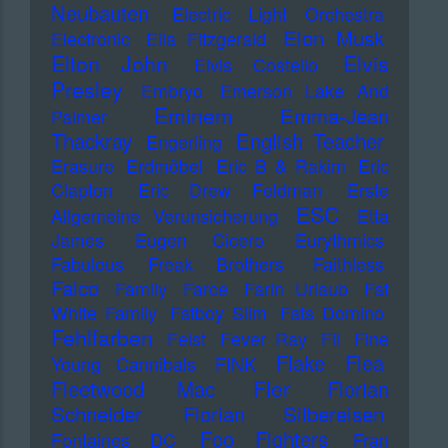
Neubauten
Electric Light Orchestra
Elon Musk
Electronic
Ella Fitzgerald
Elton John
Elvis
Elvis Costello
Presley
Embryo
Emerson Lake And
Eminem
Emma-Jean
Palmer
Thackray
English Teacher
Engerling
Erasure
Erdmöbel
Eric B & Rakim
Eric
Clapton
Eric Drew Feldman
Erste
ESC
Allgemeine Verunsicherung
Etta
James
Eugen Cicero
Eurythmics
Fabulous Freak Brothers
Faithless
Falco
Family
Farce
Farin Urlaub
Fat
White Family
Fatboy Slim
Fats Domino
Fehlfarben
Feist
Fever Ray
Fil
Fine
Flake
Flea
Young Cannibals
FINK
Fler
Fleetwood Mac
Florian
Schneider
Florian Silbereisen
Foo Fighters
Fontaines DC
Fran