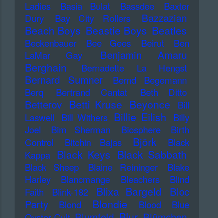
Ladies
Basia Bulat
Bassdee
Baxter
Bazzazian
Dury
Bay City Rollers
Beach Boys
Beastie Boys
Beatles
Beckenbauer
Bee Gees
Beirut
Ben
Benjamin Amaru
LaMar Gay
Berghain
Bernadette La Hengst
Bernard Sumner
Bernd Begemann
Berq
Bertrand Cantat
Beth Ditto
Betti Kruse
Beyonce
Betterov
Bill
Billie Eilish
Laswell
Bill Withers
Billy
Joel
Bim Sherman
Biosphere
Birth
Björk
Control
Bitchin Bajas
Black
Black Keys
Black Sabbath
Kappa
Black Sheep
Blaine Reininger
Blake
Harley
Blancmange
Bleachers
Blind
Blixa Bargeld
Bloc
Faith
Blink-182
Blondie
Party
Blond
Blood
Blue
Blur
Blumfeld
Blümchen
Oyster Cult