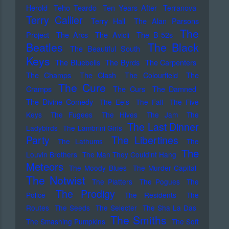
Herold
Teho Teardo
Ten Years After
Terranova
Terry Callier
Terry Hall
The Alan Parsons
The
Project
The Arcs
The Avicii
The B-52s
Beatles
The Black
The Beautiful South
Keys
The Bluebells
The Byrds
The Carpenters
The Champs
The Clash
The Colourfield
The
The Cure
Cramps
The Curs
The Damned
The Divine Comedy
The Eels
The Fall
The Five
Keys
The Fugees
The Hives
The Jam
The
The Last Dinner
Ladybirds
The Lambrini Girls
Party
The Libertines
The Lathums
The
The
Louvin Brothers
The Man They Could'nt Hang
Meteors
The Moody Blues
The Murder Capital
The Notwist
The Platters
The Pogues
The
The Prodigy
Police
The Residents
The
Routes
The Seeds
The Selecter
The Sha La Das
The Smiths
The Smashing Pumpkins
The Soft