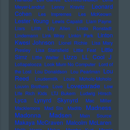
Leonard
Meyer-Landrut
Lenny Kravitz
Cohen
Les Impremes
Les McKeown
Lester Young
Lewis Capaldi
Liam Payne
Liars
Lilith
Lily Allen
Linda Ronstadt
Linton
Lindemann
Link Wray
Linkin Park
Kwesi Johnson
Lionel Richie
Lisa Mary
Little
Presley
Lisa Stansfield
Little Feat
LL Cool J
Simz
Lizzo
Little Walter
Lollapalooza
Look Mum No Computer
Lord of
Lou
the Lost
Lou Donaldson
Lou Pearlman
Reed
Loudermilk
Louis Moholo-Moholo
Loveparade
Louvin Brothers
Love
Low
Life Rich Kids
LTJ Bukem
Ludwig Hirsch
Lyca
Lynyrd Skynyrd
Mac Miller
Madness
Macklemore
Mad Sin
Madlib
Madonna
Madsen
Main Source
Makaya McCraven
Malcolm McLaren
Malik Harris
Malva
Mambo Kurt
Mamie