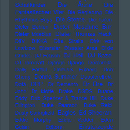
Die Ärzte
Schulkinder
Die
Fantastischen Vier
Die Regierung
Die
Die Sterne
Rhythmus Boys
Die Türen
Dieter Maschine Birr
Dieter Bohlen
Dieter Thomas Heck
Dieter Moebius
DiIV
DIKKA
Dire Straits
Dirk von
Lowtzow
Disarstar
Disaster Area
Dixie
DJ Koze
DJ Hell
Chicks
DJ Fetisch
DJ Tomcraft
Django Django
Doctorella
Dolly Parton
Dominik Eulberg
Don
Donna Summer
Cherry
Dopplereffekt
Dr Dre
DPP
Dota
Dr Demento
Dr
John
Dr Motte
Drake
DSDS
Duane
Eddy
Dub Spencer & Trance Hill
Duke
Ellington
Duke Pearson
Duke Reid
Ed Sheeran
Eagles
Dusty Springfield
Eddie Murphy
Eddie Vedder
Eden
Einstürzende
Golan
Editors