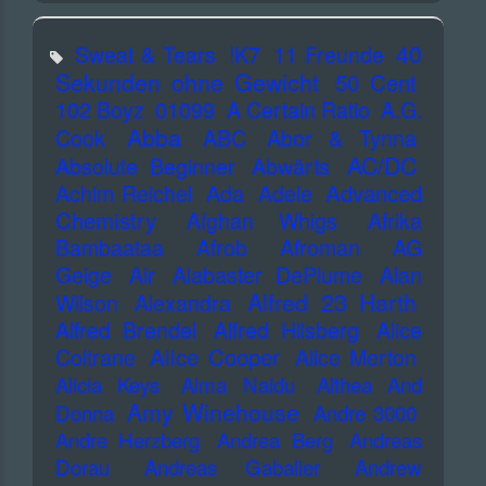
40
Sweat & Tears
!K7
11 Freunde
Sekunden ohne Gewicht
50 Cent
102 Boyz
01099
A Certain Ratio
A.G.
Abba
Cook
ABC
Abor & Tynna
AC/DC
Absolute Beginner
Abwärts
Advanced
Achim Reichel
Ada
Adele
Chemistry
Afghan Whigs
Afrika
Bambaataa
Afrob
Afroman
AG
Geige
Air
Alabaster DePlume
Alan
Alfred 23 Harth
Wilson
Alexandra
Alfred Brendel
Alfred Hilsberg
Alice
Alice Cooper
Coltrane
Alice Merton
Alicia Keys
Alma Naidu
Althea And
Amy Winehouse
Donna
Andre 3000
Andre Herzberg
Andrea Berg
Andreas
Dorau
Andreas Gabalier
Andrew