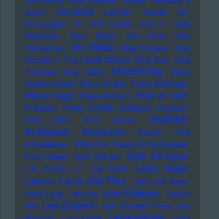
Kele Okereke
Kelela
Kemistry &
Kendrick Lamar
Storm
Kerstin Ott
Khruangbin
KI
KId Creole
KId P.
KIda
Ramadan
KIev Stingl
KIm Deal
KIm
KIm Wilde
Kardashian
KIng Crimson
KIng
Gizzard & The Lizard Wizard
KIng Kurt
KIng
KItschKrieg
Princess
KIng Tubby
Klaas
Heufer-Umlauf
Klaus Dinger
Klaus Doldinger
Klez.e
Klaus Lage
Klaus Schulze
KMD
Kneecap
Koefte DeVille
Kollegah
Kompakt
Kraftklub
Kool Herc
Kool Savas
Kraftwerk
Krautrock
Kreator
Kris
Kristofferson
KRS-One
Kruder & Dorfmeister
Kylie Minogue
Kurt Cobain
Kurt Krömer
Lady Gaga
La Lom
L.A. Priest
L7
Lana Del Rey
Laibach
Lana Del Reyy
Lars Eidinger
Lang Lang
Lankum
Lauryn
Led Zeppelin
Hill
Lee "Scratch" Perry
Lee
Lemke/Müller
Ranaldo
Leif Garrett
Lena