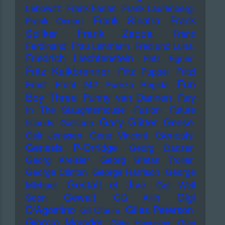
Lebowitz
Frank Farian
Frank Laufenberg
Frank Sinatra
Frank
Frank Ocean
Frank Zappa
Spilker
Franz
Ferdinand
Frau Lehmann
Fred und Luna
Friedrich Liechtenstein
Fritz Egner
Fritz Kalkbrenner
Fritz Puppel
Fritzi
Fun
Ernst
Front 242
Fuerza Regida
Boy Three
Funny van Dannen
Fury
In The Slaughterhouse
Fusion
Future
Gary Glitter
Geese
Islands
Galliano
Genesis
Geir Jenssen
Gene Vincent
Genesis P-Orridge
Georg Danzer
Georg Kreisler
Georg Stefan Troller
George Clinton
George Harrison
George
Gestalt et Jive
Michael
Get Well
Gewalt
Gigi
Soon
GG Allin
D'Agostino
Giles Peterson
Gil Ofarim
Giorgio Moroder
Gitte Haenning
Glen