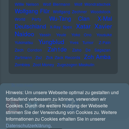
Willie Nelson
Wolf Biermann
Wolf Wondratschek
Wolfgang Flür
Wolfgang Zechner
Woodstock
Wu-Tang Clan
X-Mal
World Party
Xatar
Xavier
Deutschland
X-Ray Spex
Naidoo
Yassin
Yeule
Yoko Ono
Yousuke
Yungblud
Yukimatsu
Yves Tumor
Z-Pain
Zah1de
Zach Condon
Zaho De Sagazan
Zoh Amba
Zartmann
Zaz
Zick Zack Records
Zombies
Zoot Money
Zugezogen Maskulin
RSS Feed
Hinweis:
Um unsere Webseite optimal zu gestalten und
fortlaufend verbessern zu können, verwenden wir
Cookies. Durch die weitere Nutzung der Webseite
stimmen Sie der Verwendung von Cookies zu. Weitere
Informationen zu Cookies erhalten Sie in unserer
Datenschutzerklärung
.