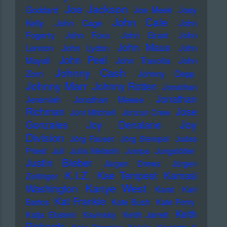
Joe Jackson
Goddard
Joe Meek
Joey
John Cale
Kelly
John Cage
John
Fogerty
John Foxx
John Grant
John
John Maus
Lennon
John Lydon
John
John Peel
Mayall
John Travolta
John
Johnny Cash
Zorn
Johnny Depp
Johnny Marr
Johnny Rotten
Jonathan
Jonathan
Jeremiah
Jonathan Meese
Richman
Jose
Joni Mitchell
Jonzun Crew
Joy
Gonzales
Joy Denalane
Division
Jörg Fauser
Jörg Stempel
Judas
Priest
Juli
Julia Meladin
Jumpa
Jungstötter
Justin Bieber
Jürgen Drews
Jürgen
K.I.Z.
Kae Tempest
Kamasi
Zeltinger
Kanye West
Washington
Karat
Karl
Kat Frankie
Bartos
Kate Bush
Kate Perry
Keith
Katja Ebstein
Kavinsky
Keith Jarrett
Richards