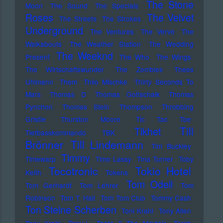
The Stone
Moon
The Sound
The Specials
Roses
The Velvet
The Streets
The Strokes
Underground
The Ventures
The Verve
The
Walkabouts
The Weather Station
The Wedding
The Weeknd
Present
The Who
The Wings
The Wirtschaftswunder
The Zombies
Thees
Uhlmann
Them
Thilo Mischke
Thirty Seconds To
Mars
Thomas D
Thomas Gottschalk
Thomas
Pynchon
Thomas Stein
Thompson
Throbbing
Gristle
Thurston Moore
Tic Tac Toe
Till
Tikhet
Tiefbasskommando TBK
Brönner
Till Lindemann
Tim Buckley
Timmy
Timewarp
Timo Lassy
Tina Turner
Toby
Tocotronic
Tokio Hotel
Keith
Tokens
Tom Odell
Tom Gerhardt
Tom Lehrer
Tom
Robinson
Tom T. Hall
Tom Tom Club
Tommy Cash
Ton Steine Scherben
Toni Krahl
Tony Allen