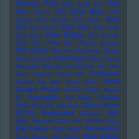
Pere
Peaches
Pearl Jam
Peggy Gou
Pet Shop Boys
Ubu
Perrecy
Pete
Peter
Seeger
Peter Doherty
Peter Evans
Fox
Peter Hein
Peter Green
Peter Hook
Peter Maffay
Peter Kraus
Peter Thomas
Peter Tosh
Petter Eldh
Pharoah Sanders
Phil Collins
Phil Lesh
Phil Spector
Photek
Pink Floyd
Pietro Lombardi
Pitbull
Plan B
Plasmatics
Polecats
Poly Styrene
Pop
Pop-
Portishead
Kultur
Popcorn
Popol Vuh
Primal
Portugal The Man
Power Plush
Prince
Scream
Priscilla Presley
Psychic
Psychobilly
Puhdys
TV
Puff Daddy
Pulp
Quincy Jones
Pussy Riot
Questlove
Radiohead
R.E.M.
RAF
Raekwon
Rage
Rahsaan Roland Kirk
Rainald Grebe
Ralf Hütter
Rammstein
Ralph Heidel
Rayk Goetze
Randy Weston
Ray Charles