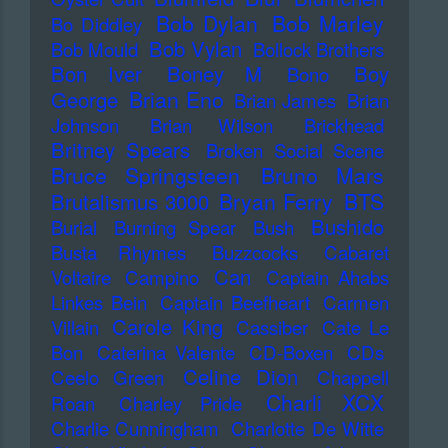
Bob Dylan
Bob Marley
Bo Diddley
Bob Vylan
Bob Mould
Bollock Brothers
Bon Iver
Boney M
Boy
Bono
Brian Eno
George
Brian James
Brian
Johnson
Brian Wilson
Brickhead
Britney Spears
Broken Social Scene
Bruce Springsteen
Bruno Mars
Bryan Ferry
BTS
Brutalismus 3000
Bushido
Burial
Burning Spear
Bush
Busta Rhymes
Buzzcocks
Cabaret
Can
Voltaire
Campino
Captain Ahabs
Linkes Bein
Captain Beefheart
Carmen
Carole King
Villain
Cassiber
Cate Le
Bon
Caterina Valente
CD-Boxen
CDs
Celine Dion
Ceelo Green
Chappell
Charli XCX
Roan
Charley Pride
Charlie Cunningham
Charlotte De Witte