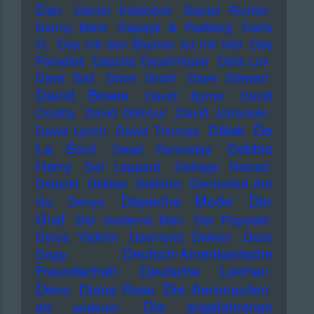
Dan
Daniel Küblböck
Daniel Richter
Danny Mark
Dapayk & Padberg
Dario
G.
Das mit den Blumen tut mir leid
Das
Paradies
Dascha Dauenhauer
Data Luv
Dave Ball
Dave Grohl
Dave Stewart
David Bowie
David Byrne
David
Crosby
David Gilmour
David Johansen
De
Dälek
David Lynch
David Thomas
La Soul
Debbie
Dead Kennedys
Harry
Def Leppard
Defrage Reload
Defunkt
Dekker
Delfonic
Demented Are
Depeche Mode
Der
Go
Denyo
Graf
Der moderne Man
Der Popolski
Derya Yildirim
Desmond Dekker
Deso
Deutsch-Amerikanische
Dogg
Freundschaft
Deutsche Laichen
Devo
Die Aeronauten
Diana Ross
Die angefahrenen
die anderen