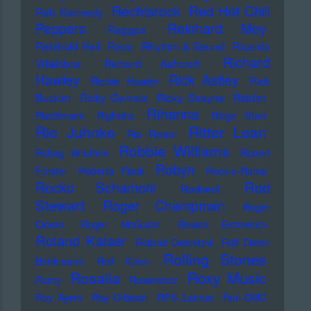
Rechtsrock
Red Hot Chili
Reb Kennedy
Peppers
Reinhard Mey
Reggae
Reinhold Heil
Rezo
Rhythm & Sound
Ricardo
Richard
Villalobos
Richard Ashcroft
Hawley
Rick Astley
Richie Hawtin
Rick
Buckler
Ricky Gervais
Ricky Shayne
Riddim
Rihanna
Riechmann
Righeira
Ringo Starr
Rio Juhnke
Ritter Lean
Rio Reiser
Robbie Williams
Robag Wruhme
Robert
Robyn
Forster
Roberta Flack
Rock-o-Rama
Rod
Rocko Schamoni
Rockwell
Stewart
Roger Champman
Roger
Cicero
Roger McGuinn
Roland Emmerich
Roland Kaiser
Roland Owsnitzki
Rolf Dieter
Rolling Stones
Brinkmann
Rolf Kühn
Rosalia
Roxy Music
Romy
Rosenstolz
Roy Ayers
Roy Orbison
RPS Lanrue
Run-DMC