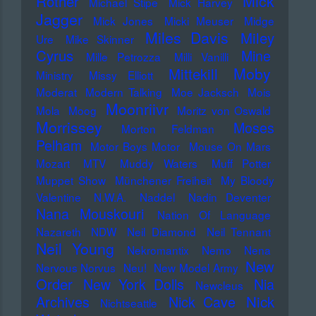
Mick
Rother
Michael Stipe
Mick Harvey
Jagger
Mick Jones
Micki Meuser
Midge
Miles Davis
Miley
Ure
Mike Skinner
Cyrus
Mine
Mille Petrozza
Milli Vanilli
Moby
Mittekill
Ministry
Missy Elliott
Moderat
Modern Talking
Moe Jacksch
Mois
Moonriivr
Mola
Moog
Moritz von Oswald
Morrissey
Moses
Morton Feldman
Pelham
Motor Boys Motor
Mouse On Mars
Mozart
MTV
Muddy Waters
Muff Potter
Muppet Show
Münchener Freiheit
My Bloody
Valentine
N.W.A.
Naddel
Nadin Deventer
Nana Mouskouri
Nation Of Language
Nazareth
NDW
Neil Diamond
Neil Tennant
Neil Young
Nekromantix
Nemo
Nena
New
Nervous Norvus
Neu!
New Model Army
Order
New York Dolls
Nia
Newcleus
Nick
Archives
Nick Cave
Nichtseattle