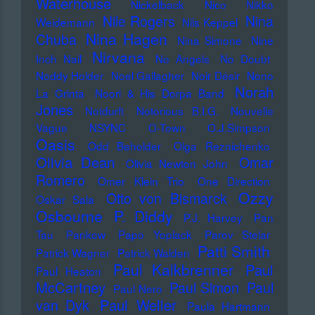
Waterhouse
Nickelback
Nico
Nikko
Nile Rogers
Nina
Weidemann
Nils Keppel
Nina Hagen
Chuba
Nina Simone
Nine
Nirvana
Inch Nail
No Angels
No Doubt
Noddy Holder
Noel Gallagher
Noir Désir
Nono
Norah
La Grinta
Noori & His Dorpa Band
Jones
Notdurft
Notorious B.I.G.
Nouvelle
Vague
NSYNC
O-Town
O.J.Simpson
Oasis
Odd Beholder
Olga Reznichenko
Olivia Dean
Omar
Olivia Newton John
Romero
Omer Klein Trio
One Direction
Ozzy
Otto von Bismarck
Oskar Sala
Osbourne
P. Diddy
P.J. Harvey
Pan
Tau
Pankow
Papo Yoplack
Parov Stelar
Patti Smith
Patrick Wagner
Patrick Walden
Paul Kalkbrenner
Paul
Paul Heaton
McCartney
Paul Simon
Paul
Paul Nero
Paul Weller
van Dyk
Paula Hartmann