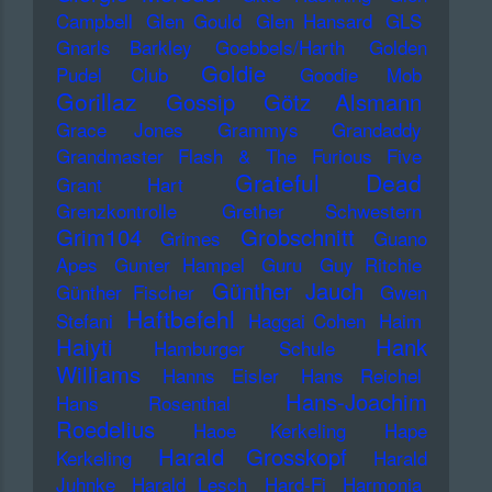
Campbell
Glen Gould
Glen Hansard
GLS
Gnarls Barkley
Goebbels/Harth
Golden
Goldie
Pudel Club
Goodie Mob
Gorillaz
Gossip
Götz Alsmann
Grace Jones
Grammys
Grandaddy
Grandmaster Flash & The Furious Five
Grateful Dead
Grant Hart
Grenzkontrolle
Grether Schwestern
Grim104
Grobschnitt
Grimes
Guano
Apes
Gunter Hampel
Guru
Guy Ritchie
Günther Jauch
Günther Fischer
Gwen
Haftbefehl
Stefani
Haggai Cohen
Haim
Haiyti
Hank
Hamburger Schule
Williams
Hanns Eisler
Hans Reichel
Hans-Joachim
Hans Rosenthal
Roedelius
Haoe Kerkeling
Hape
Harald Grosskopf
Kerkeling
Harald
Juhnke
Harald Lesch
Hard-Fi
Harmonia