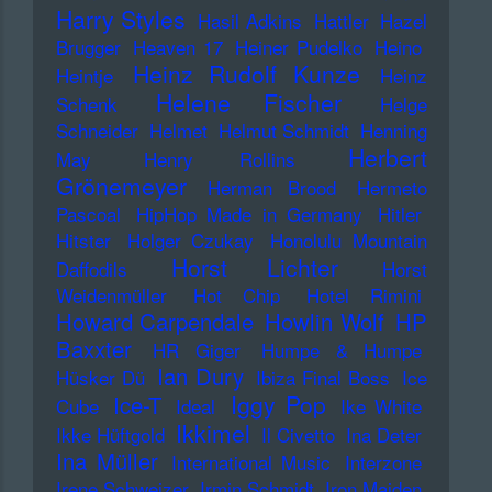
Harry Styles
Hasil Adkins
Hattler
Hazel
Brugger
Heaven 17
Heiner Pudelko
Heino
Heinz Rudolf Kunze
Heintje
Heinz
Helene Fischer
Schenk
Helge
Schneider
Helmet
Helmut Schmidt
Henning
Herbert
May
Henry Rollins
Grönemeyer
Herman Brood
Hermeto
Pascoal
HipHop Made in Germany
Hitler
Hitster
Holger Czukay
Honolulu Mountain
Horst Lichter
Daffodils
Horst
Weidenmüller
Hot Chip
Hotel Rimini
Howard Carpendale
Howlin Wolf
HP
Baxxter
HR Giger
Humpe & Humpe
Ian Dury
Hüsker Dü
Ibiza Final Boss
Ice
Iggy Pop
Ice-T
Cube
Ideal
Ike White
Ikkimel
Ikke Hüftgold
Il Civetto
Ina Deter
Ina Müller
International Music
Interzone
Irene Schweizer
Irmin Schmidt
Iron Maiden