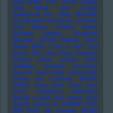
Cheb Khaled
Cher
Cherno Jobatey
Chet Baker
Chic
Chicago
Chilly Gonzales
Underground Duo
Chris Blackwell
Chris Martin
Chris Rea
Chris Watson
Christian Anders
Christiane
Christian Steiffen
Rösinger
Christin Nichols
Christl
Chuck Berry
Cindy & Bert
Circa
City
Waves
Clive Davis
Coachella
Cockney Rebel
Cocteau Twins
Coldplay
Comedian Harmonists
Common
Conny Plank
Cosmic Baby
Courtney Barnett
Cosmic Ear
CRASS
Crazy Horse
Crazy Town
Creedence Clearwater
Cream
Revival
Crutches
Curd Jürgens
Curtis
DAF
Mayfield
Cypress Hill
D3SM6ND
Daft Punk
Danger
Dan Auerbach