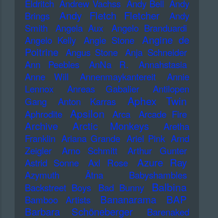
Eldritch
Andrew Vachss
Andy Bell
Andy
Andy Fletch Fletcher
Brings
Andy
Smith
Angela Aux
Angelo Branduardi
Angine de
Angelo Kelly
Angie Stone
Poitrine
Angus Stone
Anja Schneider
Ann Peebles
AnNa R.
Annahstasia
Anne Will
Annenmaykantereit
Annie
Lennox
Anreas Gabalier
Antilopen
Aphex Twin
Gang
Anton Karras
Apsilon
Aphrodite
Arca
Arcade Fire
Archive
Arctic Monkeys
Aretha
Franklin
Ariana Grande
Ariel Pink
Arnd
Zeigler
Arno Schmitt
Arthur Gunter
Azure Ray
Astrid Sonne
Axl Rose
Azymuth
Ätna
Babyshambles
Balbina
Backstreet Boys
Bad Bunny
Bananarama
BAP
Bamboo Artists
Barbara Schöneberger
Barenaked