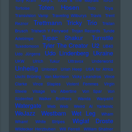
Tony Krahl
Tony-L
Toots & The Maytals
Torch
Toten Hosen
Tortoise
Toto
Toya
Transvision Vamp
Traveling Wilburys
Travis
Trent
Trettmann
Trio
Tricky
Reznor
Tristan
Brusch
Tristwch Y Fenywod
Trojan Records
Tunde
Tupac Shakur
Turnstile
Adebimpe
U2
Tyler The Creator
Tuxedomoon
UB40
Udo Lindenberg
Ukraine
Udo Jürgens
UKW
Ulrich Tukur
Ultravox
Underworld
Unheilig
Unionen
Uriah Heep
USA for Africa
Uschi Brüning
Van Morrison
Vicky Leandros
Vince
Clarke
Vince Staples
Violent Femmes
Virgin
Steele
Visage
Viv Albertine
Von Spar
Von
Südenfed
Walker Brothers
Wanda
Warpaint
Watergate
Web Web
Weird Al Yankovic
Westbam
WeJazz
Wet Leg
Wham
Wiglaf Droste
Wham!
White Stripes
Wildecker Herzbuben
Will Ferrell
William Shatner