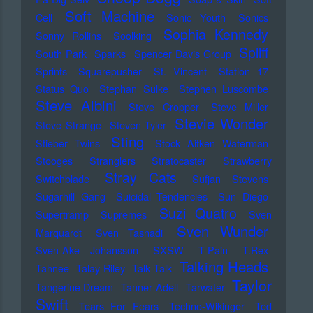
Soft Machine
Cell
Sonic Youth
Sonics
Sophia Kennedy
Sonny Rollins
Soolking
Spliff
South Park
Sparks
Spencer Davis Group
Sprints
Squarepusher
St. Vincent
Station 17
Status Quo
Stephan Sulke
Stephen Luscombe
Steve Albini
Steve Cropper
Steve Miller
Stevie Wonder
Steve Strange
Steven Tyler
Sting
Stieber Twins
Stock Aitken Waterman
Stooges
Stranglers
Stratocaster
Strawberry
Stray Cats
Switchblade
Sufjan Stevens
Sugarhill Gang
Suicidal Tendencies
Sun Diego
Suzi Quatro
Supertramp
Supremes
Sven
Sven Wunder
Marquardt
Sven Tasnadi
Sven-Ake Johansson
SXSW
T-Pain
T.Rex
Talking Heads
Tahnee
Talay Riley
Talk Talk
Taylor
Tangerine Dream
Tanner Adell
Tarwater
Swift
Tears For Fears
Techno-Wikinger
Ted