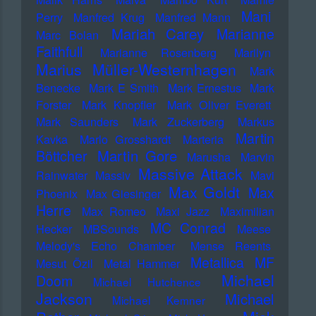
Mani
Perry
Manfred Krug
Manfred Mann
Mariah Carey
Marianne
Marc Bolan
Faithfull
Marianne Rosenberg
Marilyn
Marius Müller-Westernhagen
Mark
Benecke
Mark E Smith
Mark Ernestus
Mark
Forster
Mark Knopfler
Mark Oliver Everett
Mark Saunders
Mark Zuckerberg
Markus
Martin
Kavka
Marlo Grosshardt
Marteria
Martin Gore
Böttcher
Marusha
Marvin
Massive Attack
Rainwater
Massiv
Mavi
Max Goldt
Max
Phoenix
Max Giesinger
Herre
Max Romeo
Maxi Jazz
Maximilian
MC Conrad
Hecker
MBSounds
Meese
Melody's Echo Chamber
Mense Reents
Metallica
MF
Mesut Özil
Metal Hammer
Michael
Doom
Michael Hutchence
Jackson
Michael
Michael Kemner