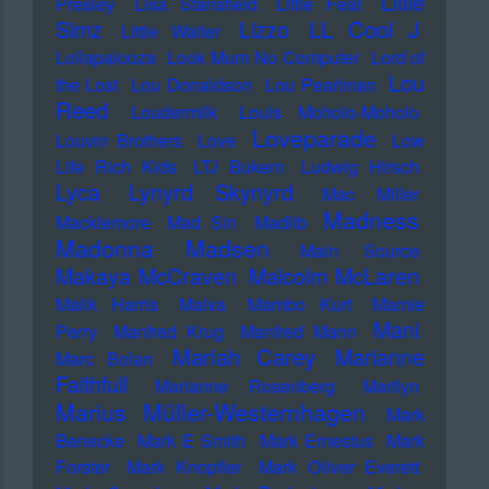
Little
Presley
Lisa Stansfield
Little Feat
LL Cool J
Simz
Lizzo
Little Walter
Lollapalooza
Look Mum No Computer
Lord of
Lou
the Lost
Lou Donaldson
Lou Pearlman
Reed
Loudermilk
Louis Moholo-Moholo
Loveparade
Louvin Brothers
Love
Low
Life Rich Kids
LTJ Bukem
Ludwig Hirsch
Lyca
Lynyrd Skynyrd
Mac Miller
Madness
Macklemore
Mad Sin
Madlib
Madonna
Madsen
Main Source
Makaya McCraven
Malcolm McLaren
Malik Harris
Malva
Mambo Kurt
Mamie
Mani
Perry
Manfred Krug
Manfred Mann
Mariah Carey
Marianne
Marc Bolan
Faithfull
Marianne Rosenberg
Marilyn
Marius Müller-Westernhagen
Mark
Benecke
Mark E Smith
Mark Ernestus
Mark
Forster
Mark Knopfler
Mark Oliver Everett