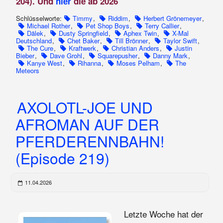
204). Und
hier
die ab 2026
Schlüsselworte:
Timmy
,
Riddim
,
Herbert Grönemeyer
,
Michael Rother
,
Pet Shop Boys
,
Terry Callier
,
Dälek
,
Dusty Springfield
,
Aphex Twin
,
X-Mal
Deutschland
,
Chet Baker
,
Till Brönner
,
Taylor Swift
,
The Cure
,
Kraftwerk
,
Christian Anders
,
Justin
Bieber
,
Dave Grohl
,
Squarepusher
,
Danny Mark
,
Kanye West
,
Rihanna
,
Moses Pelham
,
The
Meteors
AXOLOTL-JOE UND
AFROMAN AUF DER
PFERDERENNBAHN!
(Episode 219)
11.04.2026
Letzte Woche hat der