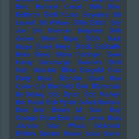
Berq
Bertrand Cantat
Beth Ditto
Betti Kruse
Beyonce
Betterov
Bill
Billie Eilish
Laswell
Bill Withers
Billy
Joel
Bim Sherman
Biosphere
Birth
Björk
Control
Bitchin Bajas
Black
Black Keys
Black Sabbath
Kappa
Black Sheep
Blaine Reininger
Blake
Harley
Blancmange
Bleachers
Blind
Blixa Bargeld
Bloc
Faith
Blink-182
Blondie
Party
Blond
Blood
Blue
Blur
Blumfeld
Blümchen
Oyster Cult
Bob Dylan
Bob Marley
Bo Diddley
Bob Vylan
Bob Mould
Bollock Brothers
Bon Iver
Boney M
Boy
Bono
Brian Eno
George
Brian James
Brian
Johnson
Brian Wilson
Brickhead
Britney Spears
Broken Social Scene