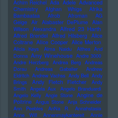
Advanced
Achim Reichel
Ada
Adele
Chemistry
Afghan Whigs
Afrika
Bambaataa
Afrob
Afroman
AG
Geige
Air
Alabaster DePlume
Alan
Alfred 23 Harth
Wilson
Alexandra
Alfred Brendel
Alfred Hilsberg
Alice
Alice Cooper
Coltrane
Alice Merton
Alicia Keys
Alma Naidu
Althea And
Amy Winehouse
Donna
Andre 3000
Andre Herzberg
Andrea Berg
Andreas
Dorau
Andreas Gabalier
Andrew
Eldritch
Andrew Vachss
Andy Bell
Andy
Andy Fletch Fletcher
Brings
Andy
Smith
Angela Aux
Angelo Branduardi
Angine de
Angelo Kelly
Angie Stone
Poitrine
Angus Stone
Anja Schneider
Ann Peebles
AnNa R.
Annahstasia
Anne Will
Annenmaykantereit
Annie