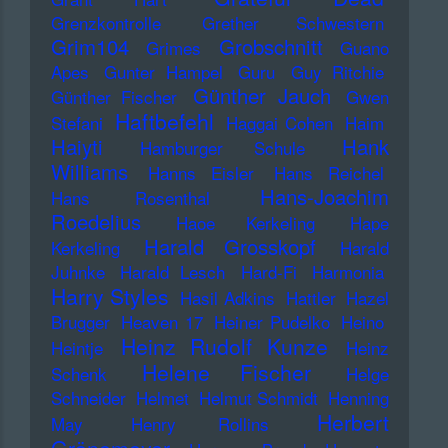
Grenzkontrolle
Grether Schwestern
Grim104
Grobschnitt
Grimes
Guano
Apes
Gunter Hampel
Guru
Guy Ritchie
Günther Jauch
Günther Fischer
Gwen
Haftbefehl
Stefani
Haggai Cohen
Haim
Haiyti
Hank
Hamburger Schule
Williams
Hanns Eisler
Hans Reichel
Hans-Joachim
Hans Rosenthal
Roedelius
Haoe Kerkeling
Hape
Harald Grosskopf
Kerkeling
Harald
Juhnke
Harald Lesch
Hard-Fi
Harmonia
Harry Styles
Hasil Adkins
Hattler
Hazel
Brugger
Heaven 17
Heiner Pudelko
Heino
Heinz Rudolf Kunze
Heintje
Heinz
Helene Fischer
Schenk
Helge
Schneider
Helmet
Helmut Schmidt
Henning
Herbert
May
Henry Rollins