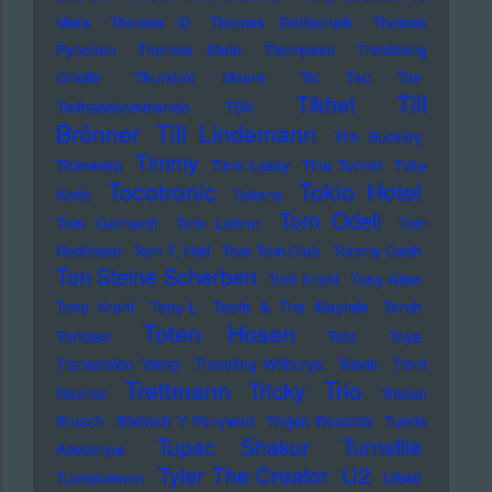
Mars
Thomas D
Thomas Gottschalk
Thomas
Pynchon
Thomas Stein
Thompson
Throbbing
Gristle
Thurston Moore
Tic Tac Toe
Till
Tikhet
Tiefbasskommando TBK
Brönner
Till Lindemann
Tim Buckley
Timmy
Timewarp
Timo Lassy
Tina Turner
Toby
Tocotronic
Tokio Hotel
Keith
Tokens
Tom Odell
Tom Gerhardt
Tom Lehrer
Tom
Robinson
Tom T. Hall
Tom Tom Club
Tommy Cash
Ton Steine Scherben
Toni Krahl
Tony Allen
Tony Krahl
Tony-L
Toots & The Maytals
Torch
Toten Hosen
Tortoise
Toto
Toya
Transvision Vamp
Traveling Wilburys
Travis
Trent
Trettmann
Trio
Tricky
Reznor
Tristan
Brusch
Tristwch Y Fenywod
Trojan Records
Tunde
Tupac Shakur
Turnstile
Adebimpe
U2
Tyler The Creator
Tuxedomoon
UB40