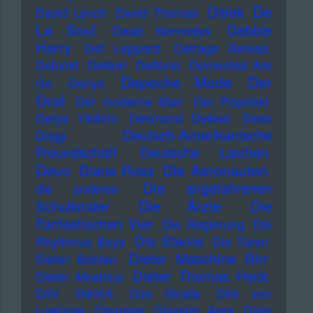
De
Dälek
David Lynch
David Thomas
La Soul
Debbie
Dead Kennedys
Harry
Def Leppard
Defrage Reload
Defunkt
Dekker
Delfonic
Demented Are
Depeche Mode
Der
Go
Denyo
Graf
Der moderne Man
Der Popolski
Derya Yildirim
Desmond Dekker
Deso
Deutsch-Amerikanische
Dogg
Freundschaft
Deutsche Laichen
Devo
Die Aeronauten
Diana Ross
Die angefahrenen
die anderen
Die Ärzte
Schulkinder
Die
Fantastischen Vier
Die Regierung
Die
Die Sterne
Rhythmus Boys
Die Türen
Dieter Maschine Birr
Dieter Bohlen
Dieter Thomas Heck
Dieter Moebius
DiIV
DIKKA
Dire Straits
Dirk von
Lowtzow
Disarstar
Disaster Area
Dixie