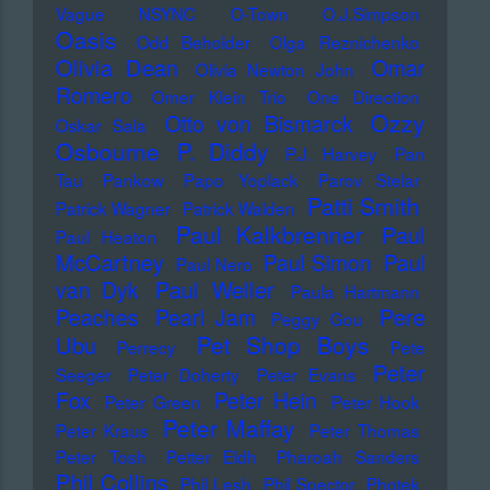
Vague
NSYNC
O-Town
O.J.Simpson
Oasis
Odd Beholder
Olga Reznichenko
Olivia Dean
Omar
Olivia Newton John
Romero
Omer Klein Trio
One Direction
Ozzy
Otto von Bismarck
Oskar Sala
Osbourne
P. Diddy
P.J. Harvey
Pan
Tau
Pankow
Papo Yoplack
Parov Stelar
Patti Smith
Patrick Wagner
Patrick Walden
Paul Kalkbrenner
Paul
Paul Heaton
McCartney
Paul Simon
Paul
Paul Nero
Paul Weller
van Dyk
Paula Hartmann
Pere
Peaches
Pearl Jam
Peggy Gou
Pet Shop Boys
Ubu
Perrecy
Pete
Peter
Seeger
Peter Doherty
Peter Evans
Fox
Peter Hein
Peter Green
Peter Hook
Peter Maffay
Peter Kraus
Peter Thomas
Peter Tosh
Petter Eldh
Pharoah Sanders
Phil Collins
Phil Lesh
Phil Spector
Photek