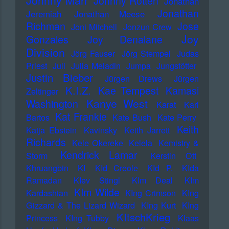
Johnny Marr
Johnny Rotten
Jonathan
Jonathan
Jeremiah
Jonathan Meese
Richman
Jose
Joni Mitchell
Jonzun Crew
Joy
Gonzales
Joy Denalane
Division
Jörg Fauser
Jörg Stempel
Judas
Priest
Juli
Julia Meladin
Jumpa
Jungstötter
Justin Bieber
Jürgen Drews
Jürgen
K.I.Z.
Kae Tempest
Kamasi
Zeltinger
Kanye West
Washington
Karat
Karl
Kat Frankie
Bartos
Kate Bush
Kate Perry
Keith
Katja Ebstein
Kavinsky
Keith Jarrett
Richards
Kele Okereke
Kelela
Kemistry &
Kendrick Lamar
Storm
Kerstin Ott
Khruangbin
KI
KId Creole
KId P.
KIda
Ramadan
KIev Stingl
KIm Deal
KIm
KIm Wilde
Kardashian
KIng Crimson
KIng
Gizzard & The Lizard Wizard
KIng Kurt
KIng
KItschKrieg
Princess
KIng Tubby
Klaas