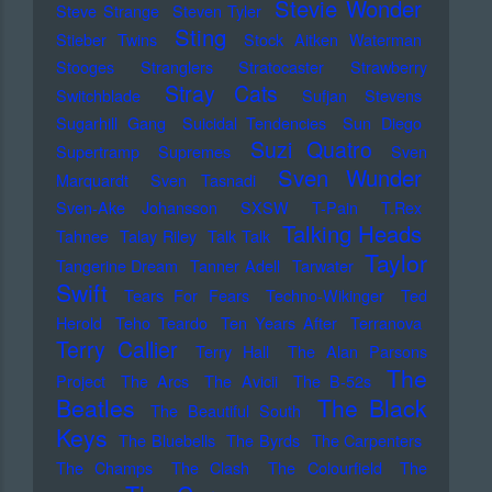
Stevie Wonder
Steve Strange
Steven Tyler
Sting
Stieber Twins
Stock Aitken Waterman
Stooges
Stranglers
Stratocaster
Strawberry
Stray Cats
Switchblade
Sufjan Stevens
Sugarhill Gang
Suicidal Tendencies
Sun Diego
Suzi Quatro
Supertramp
Supremes
Sven
Sven Wunder
Marquardt
Sven Tasnadi
Sven-Ake Johansson
SXSW
T-Pain
T.Rex
Talking Heads
Tahnee
Talay Riley
Talk Talk
Taylor
Tangerine Dream
Tanner Adell
Tarwater
Swift
Tears For Fears
Techno-Wikinger
Ted
Herold
Teho Teardo
Ten Years After
Terranova
Terry Callier
Terry Hall
The Alan Parsons
The
Project
The Arcs
The Avicii
The B-52s
Beatles
The Black
The Beautiful South
Keys
The Bluebells
The Byrds
The Carpenters
The Champs
The Clash
The Colourfield
The