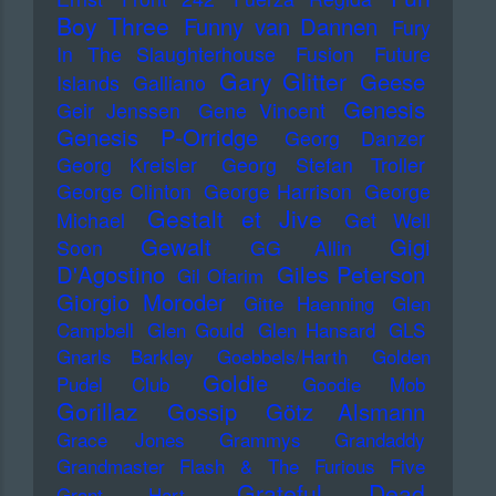
Boy Three
Funny van Dannen
Fury
In The Slaughterhouse
Fusion
Future
Gary Glitter
Geese
Islands
Galliano
Genesis
Geir Jenssen
Gene Vincent
Genesis P-Orridge
Georg Danzer
Georg Kreisler
Georg Stefan Troller
George Clinton
George Harrison
George
Gestalt et Jive
Michael
Get Well
Gewalt
Gigi
Soon
GG Allin
D'Agostino
Giles Peterson
Gil Ofarim
Giorgio Moroder
Gitte Haenning
Glen
Campbell
Glen Gould
Glen Hansard
GLS
Gnarls Barkley
Goebbels/Harth
Golden
Goldie
Pudel Club
Goodie Mob
Gorillaz
Gossip
Götz Alsmann
Grace Jones
Grammys
Grandaddy
Grandmaster Flash & The Furious Five
Grateful Dead
Grant Hart