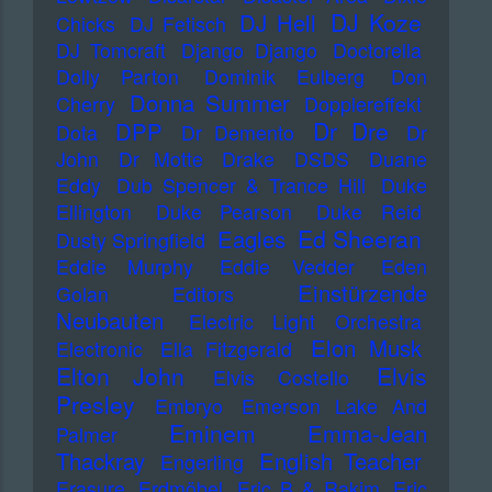
DJ Koze
DJ Hell
Chicks
DJ Fetisch
DJ Tomcraft
Django Django
Doctorella
Dolly Parton
Dominik Eulberg
Don
Donna Summer
Cherry
Dopplereffekt
Dr Dre
DPP
Dota
Dr Demento
Dr
John
Dr Motte
Drake
DSDS
Duane
Eddy
Dub Spencer & Trance Hill
Duke
Ellington
Duke Pearson
Duke Reid
Ed Sheeran
Eagles
Dusty Springfield
Eddie Murphy
Eddie Vedder
Eden
Einstürzende
Golan
Editors
Neubauten
Electric Light Orchestra
Elon Musk
Electronic
Ella Fitzgerald
Elton John
Elvis
Elvis Costello
Presley
Embryo
Emerson Lake And
Eminem
Emma-Jean
Palmer
Thackray
English Teacher
Engerling
Erasure
Erdmöbel
Eric B & Rakim
Eric