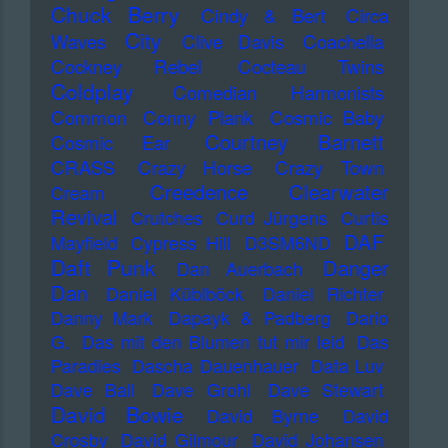
Chuck Berry
Cindy & Bert
Circa
City
Waves
Clive Davis
Coachella
Cockney Rebel
Cocteau Twins
Coldplay
Comedian Harmonists
Common
Conny Plank
Cosmic Baby
Courtney Barnett
Cosmic Ear
CRASS
Crazy Horse
Crazy Town
Creedence Clearwater
Cream
Revival
Crutches
Curd Jürgens
Curtis
DAF
Mayfield
Cypress Hill
D3SM6ND
Daft Punk
Danger
Dan Auerbach
Dan
Daniel Küblböck
Daniel Richter
Danny Mark
Dapayk & Padberg
Dario
G.
Das mit den Blumen tut mir leid
Das
Paradies
Dascha Dauenhauer
Data Luv
Dave Ball
Dave Grohl
Dave Stewart
David Bowie
David Byrne
David
Crosby
David Gilmour
David Johansen