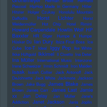
Grönemeyer
Herman Brood
Hermeto
Pascoal
HipHop Made in Germany
Hitler
Hitster
Holger Czukay
Honolulu Mountain
Horst Lichter
Daffodils
Horst
Weidenmüller
Hot Chip
Hotel Rimini
Howard Carpendale
Howlin Wolf
HP
Baxxter
HR Giger
Humpe & Humpe
Ian Dury
Hüsker Dü
Ibiza Final Boss
Ice
Iggy Pop
Ice-T
Cube
Ideal
Ike White
Ikkimel
Ikke Hüftgold
Il Civetto
Ina Deter
Ina Müller
International Music
Interzone
Irene Schweizer
Irmin Schmidt
Iron Maiden
Isaak
Isaiah Collier
Jack Antonoff
Jack
DeJohnette
Jack White
Jackmate
Jackson
James Blake
Brown
Jake Bugg
James
James Last
Jamie
Brown
James Carr
xx
Jan Delay
Jan Müller
Jane's
Janet Jackson
Addiction
Janis Joplin