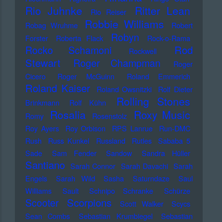
Rio Juhnke
Ritter Lean
Rio Reiser
Robbie Williams
Robag Wruhme
Robert
Robyn
Forster
Roberta Flack
Rock-o-Rama
Rod
Rocko Schamoni
Rockwell
Stewart
Roger Champman
Roger
Cicero
Roger McGuinn
Roland Emmerich
Roland Kaiser
Roland Owsnitzki
Rolf Dieter
Rolling Stones
Brinkmann
Rolf Kühn
Rosalia
Roxy Music
Romy
Rosenstolz
Roy Ayers
Roy Orbison
RPS Lanrue
Run-DMC
Rush
Russ Kunkel
Russland
Rutles
Sababa 5
Sade
Sam Fender
Sandow
Sandra Hüller
Santiano
Sarah Connor
Sarah Davachi
Sarah
Engels
Sarah Wild
Sasha
Saturndaze
Saul
Williams
Sault
Schnipo Schranke
Schürze
Scorpions
Scooter
Scott Walker
Scycs
Sean Combs
Sebastian Krumbiegel
Sebastian