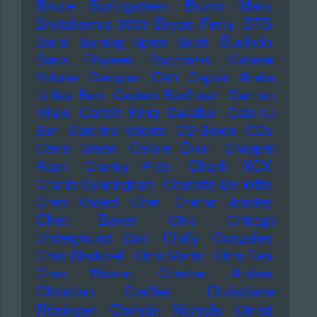
Bruce Springsteen
Bruno Mars
Bryan Ferry
BTS
Brutalismus 3000
Bushido
Burial
Burning Spear
Bush
Busta Rhymes
Buzzcocks
Cabaret
Can
Voltaire
Campino
Captain Ahabs
Linkes Bein
Captain Beefheart
Carmen
Carole King
Villain
Cassiber
Cate Le
Bon
Caterina Valente
CD-Boxen
CDs
Celine Dion
Ceelo Green
Chappell
Charli XCX
Roan
Charley Pride
Charlie Cunningham
Charlotte De Witte
Cheb Khaled
Cher
Cherno Jobatey
Chet Baker
Chic
Chicago
Chilly Gonzales
Underground Duo
Chris Blackwell
Chris Martin
Chris Rea
Chris Watson
Christian Anders
Christiane
Christian Steiffen
Rösinger
Christin Nichols
Christl