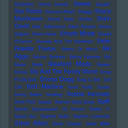
Seeed
Studnitzky
Secret Secrets
Sepalot
Sex Pistols
Shane
Seymour Wright
Shaggy
MacGowan
Shirin
Shania Twain
Shellac
David
Sido
Silbermond
Silent Servant
Simina
Simple Minds
Grigoriu
Simon Harris
Sinead
Sister
O'Connor
Siouxsie And The Banshees
Ski
Rosetta Tharpe
Sisters Of Mercy
Aggu
Skinner Brothers
Skinny Pelembe
Sky
Sleaford Mods
Saxon
Slade
Sleater-
Sly And The Family Stone
Kinney
Smag
Snoop Dogg
Pa Dig Selv
Soap & Skin
Soft
Soft Machine
Cell
Sonic Youth
Sonics
Sophia Kennedy
Sonny Rollins
Soolking
Spliff
South Park
Sparks
Spencer Davis Group
Sprints
Squarepusher
St. Vincent
Station 17
Status Quo
Stephan Sulke
Stephen Luscombe
Steve Albini
Steve Cropper
Steve Miller