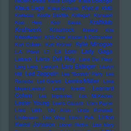
Heufer-Umlauf
Klaus Dinger
Klaus Doldinger
Klez.e
Klaus Lage
Klaus Schulze
KMD
Kneecap
Koefte DeVille
Kollegah
Kompakt
Kraftklub
Kool Herc
Kool Savas
Kraftwerk
Krautrock
Kreator
Kris
Kristofferson
KRS-One
Kruder & Dorfmeister
Kylie Minogue
Kurt Cobain
Kurt Krömer
Lady Gaga
La Lom
L.A. Priest
L7
Lana Del Rey
Laibach
Lana Del Reyy
Lars Eidinger
Lang Lang
Lankum
Lauryn
Led Zeppelin
Hill
Lee "Scratch" Perry
Lee
Lemke/Müller
Ranaldo
Leif Garrett
Lena
Leonard
Meyer-Landrut
Lenny Kravitz
Cohen
Les Impremes
Les McKeown
Lester Young
Lewis Capaldi
Liam Payne
Liars
Lilith
Lily Allen
Linda Ronstadt
Linton
Lindemann
Link Wray
Linkin Park
Kwesi Johnson
Lionel Richie
Lisa Mary