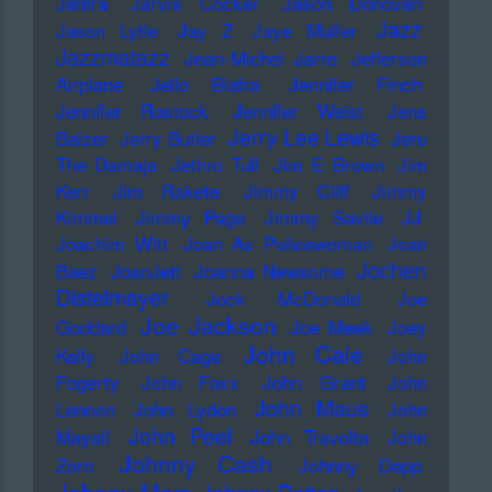
Jantra
Jarvis Cocker
Jason Donovan
Jazz
Jason Lytle
Jay Z
Jaye Muller
Jazzmatazz
Jean-Michel Jarre
Jefferson
Airplane
Jello Biafra
Jennifer Finch
Jennifer Rostock
Jennifer Weist
Jens
Jerry Lee Lewis
Balzer
Jerry Butler
Jeru
The Damaja
Jethro Tull
Jim E Brown
Jim
Kerr
Jim Rakete
Jimmy Cliff
Jimmy
Kimmel
Jimmy Page
Jimmy Savile
JJ
Joachim Witt
Joan As Policewoman
Joan
Jochen
Baez
JoanJett
Joanna Newsome
Distelmayer
Jock McDonald
Joe
Joe Jackson
Goddard
Joe Meek
Joey
John Cale
Kelly
John Cage
John
Fogerty
John Foxx
John Grant
John
John Maus
Lennon
John Lydon
John
John Peel
Mayall
John Travolta
John
Johnny Cash
Zorn
Johnny Depp