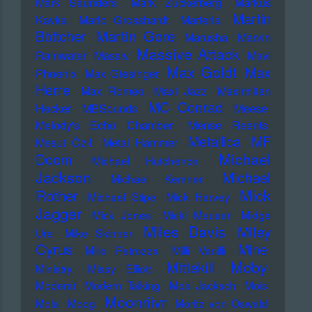
Mark Saunders
Mark Zuckerberg
Markus
Martin
Kavka
Marlo Grosshardt
Marteria
Martin Gore
Böttcher
Marusha
Marvin
Massive Attack
Rainwater
Massiv
Mavi
Max Goldt
Max
Phoenix
Max Giesinger
Herre
Max Romeo
Maxi Jazz
Maximilian
MC Conrad
Hecker
MBSounds
Meese
Melody's Echo Chamber
Mense Reents
Metallica
MF
Mesut Özil
Metal Hammer
Michael
Doom
Michael Hutchence
Jackson
Michael
Michael Kemner
Mick
Rother
Michael Stipe
Mick Harvey
Jagger
Mick Jones
Micki Meuser
Midge
Miles Davis
Miley
Ure
Mike Skinner
Cyrus
Mine
Mille Petrozza
Milli Vanilli
Moby
Mittekill
Ministry
Missy Elliott
Moderat
Modern Talking
Moe Jacksch
Mois
Moonriivr
Mola
Moog
Moritz von Oswald