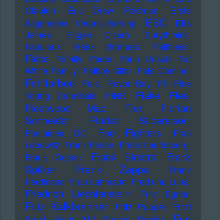
Clapton
Eric Drew Feldman
Erste
ESC
Allgemeine Verunsicherung
Etta
James
Eugen Cicero
Eurythmics
Fabulous Freak Brothers
Faithless
Falco
Family
Farce
Farin Urlaub
Fat
White Family
Fatboy Slim
Fats Domino
Fehlfarben
Feist
Fever Ray
Fil
Fine
Flake
Flea
Young Cannibals
FINK
Fler
Fleetwood Mac
Florian
Schneider
Florian Silbereisen
Foo Fighters
Fontaines DC
Fran
Lebowitz
Frank Farian
Frank Laufenberg
Frank Sinatra
Frank
Frank Ocean
Frank Zappa
Spilker
Franz
Ferdinand
Frau Lehmann
Fred und Luna
Friedrich Liechtenstein
Fritz Egner
Fritz Kalkbrenner
Fritz Puppel
Fritzi
Fun
Ernst
Front 242
Fuerza Regida