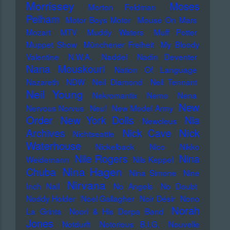
Morrissey
Moses
Morton Feldman
Pelham
Motor Boys Motor
Mouse On Mars
Mozart
MTV
Muddy Waters
Muff Potter
Muppet Show
Münchener Freiheit
My Bloody
Valentine
N.W.A.
Naddel
Nadin Deventer
Nana Mouskouri
Nation Of Language
Nazareth
NDW
Neil Diamond
Neil Tennant
Neil Young
Nekromantix
Nemo
Nena
New
Nervous Norvus
Neu!
New Model Army
Order
New York Dolls
Nia
Newcleus
Nick
Archives
Nick Cave
Nichtseattle
Waterhouse
Nickelback
Nico
Nikko
Nile Rogers
Nina
Weidemann
Nils Keppel
Nina Hagen
Chuba
Nina Simone
Nine
Nirvana
Inch Nail
No Angels
No Doubt
Noddy Holder
Noel Gallagher
Noir Désir
Nono
Norah
La Grinta
Noori & His Dorpa Band
Jones
Notdurft
Notorious B.I.G.
Nouvelle