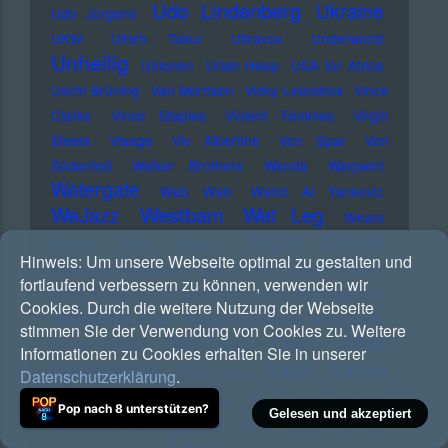
Udo Lindenberg
Ukraine
Udo Jürgens
UKW
Ulrich Tukur
Ultravox
Underworld
Unheilig
Unionen
Uriah Heep
USA for Africa
Uschi Brüning
Van Morrison
Vicky Leandros
Vince
Clarke
Vince Staples
Violent Femmes
Virgin
Steele
Visage
Viv Albertine
Von Spar
Von
Südenfed
Walker Brothers
Wanda
Warpaint
Watergate
Web Web
Weird Al Yankovic
Westbam
WeJazz
Wet Leg
Wham
Wiglaf Droste
Wham!
White Stripes
Hinweis:
Um unsere Webseite optimal zu gestalten und
Wildecker Herzbuben
Will Ferrell
William Shatner
fortlaufend verbessern zu können, verwenden wir
Willie Nelson
Wolf Biermann
Wolf Wondratschek
Cookies. Durch die weitere Nutzung der Webseite
Wolfgang Flür
Wolfgang Zechner
Woodstock
stimmen Sie der Verwendung von Cookies zu. Weitere
Wu-Tang Clan
X-Mal
World Party
Informationen zu Cookies erhalten Sie in unserer
Xatar
Xavier
Deutschland
X-Ray Spex
Datenschutzerklärung
.
Naidoo
Yassin
Yeule
Yoko Ono
Yousuke
Pop nach 8 unterstützen?
Gelesen und akzeptiert
Yungblud
Yukimatsu
Yves Tumor
Z-Pain