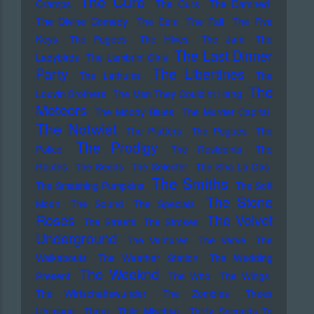
The Cure
Cramps
The Curs
The Damned
The Divine Comedy
The Eels
The Fall
The Five
Keys
The Fugees
The Hives
The Jam
The
The Last Dinner
Ladybirds
The Lambrini Girls
Party
The Libertines
The Lathums
The
The
Louvin Brothers
The Man They Could'nt Hang
Meteors
The Moody Blues
The Murder Capital
The Notwist
The Platters
The Pogues
The
The Prodigy
Police
The Residents
The
Routes
The Seeds
The Selecter
The Sha La Das
The Smiths
The Smashing Pumpkins
The Soft
The Stone
Moon
The Sound
The Specials
Roses
The Velvet
The Streets
The Strokes
Underground
The Ventures
The Verve
The
Walkabouts
The Weather Station
The Wedding
The Weeknd
Present
The Who
The Wings
The Wirtschaftswunder
The Zombies
Thees
Uhlmann
Them
Thilo Mischke
Thirty Seconds To