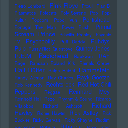
Pink Floyd
Pietro Lombardi
Pitbull
Plan B
Plasmatics
Polecats
Poly Styrene
Pop
Pop-
Portishead
Kultur
Popcorn
Popol Vuh
Primal
Portugal The Man
Power Plush
Prince
Scream
Priscilla Presley
Psychic
Psychobilly
Puhdys
TV
Puff Daddy
Pulp
Quincy Jones
Pussy Riot
Questlove
Radiohead
R.E.M.
RAF
Raekwon
Rage
Rahsaan Roland Kirk
Rainald Grebe
Ralf Hütter
Rammstein
Ralph Heidel
Rayk Goetze
Randy Weston
Ray Charles
Rechtsrock
Red Hot Chili
Reb Kennedy
Peppers
Reinhard Mey
Reggae
Reinhold Heil
Rezo
Rhythm & Sound
Ricardo
Richard
Villalobos
Richard Ashcroft
Hawley
Rick Astley
Richie Hawtin
Rick
Buckler
Ricky Gervais
Ricky Shayne
Riddim
Rihanna
Riechmann
Righeira
Ringo Starr