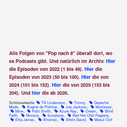
Alle Folgen von "Pop nach 8" überall dort, wo
es Podcasts gibt. Und natürlich im Archiv:
Hier
die Episoden von 2022 (1 bis 49).
Hier
die
Episoden von 2023 (50 bis 100).
Hier
die von
2024 (101 bis 152).
Hier
die von 2025 (153 bis
204). Und
hier
die ab 2026.
Schlüsselworte:
Till Lindemann
,
Timmy
,
Depeche
Mode
,
Angine de Poitrine
,
Joe Jackson
,
Morrissey
,
Mine
,
Patti Smith
,
Azure Ray
,
Cream
,
Blind
Faith
,
Nirvana
,
Scorpions
,
Red Hot Chili Peppers
,
Etta James
,
Afroman
,
Shirin David
,
Mesut Özil