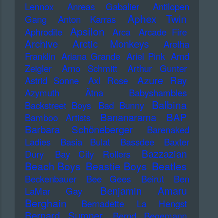
Lennox
Anreas Gabalier
Antilopen
Aphex Twin
Gang
Anton Karras
Apsilon
Aphrodite
Arca
Arcade Fire
Archive
Arctic Monkeys
Aretha
Franklin
Ariana Grande
Ariel Pink
Arnd
Zeigler
Arno Schmitt
Arthur Gunter
Azure Ray
Astrid Sonne
Axl Rose
Azymuth
Ätna
Babyshambles
Balbina
Backstreet Boys
Bad Bunny
Bananarama
BAP
Bamboo Artists
Barbara Schöneberger
Barenaked
Ladies
Basia Bulat
Bassdee
Baxter
Bazzazian
Dury
Bay City Rollers
Beach Boys
Beastie Boys
Beatles
Beckenbauer
Bee Gees
Beirut
Ben
Benjamin Amaru
LaMar Gay
Berghain
Bernadette La Hengst
Bernard Sumner
Bernd Begemann